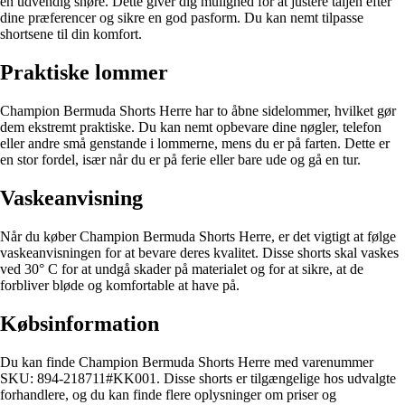
en udvendig snøre. Dette giver dig mulighed for at justere taljen efter
dine præferencer og sikre en god pasform. Du kan nemt tilpasse
shortsene til din komfort.
Praktiske lommer
Champion Bermuda Shorts Herre har to åbne sidelommer, hvilket gør
dem ekstremt praktiske. Du kan nemt opbevare dine nøgler, telefon
eller andre små genstande i lommerne, mens du er på farten. Dette er
en stor fordel, især når du er på ferie eller bare ude og gå en tur.
Vaskeanvisning
Når du køber Champion Bermuda Shorts Herre, er det vigtigt at følge
vaskeanvisningen for at bevare deres kvalitet. Disse shorts skal vaskes
ved 30° C for at undgå skader på materialet og for at sikre, at de
forbliver bløde og komfortable at have på.
Købsinformation
Du kan finde Champion Bermuda Shorts Herre med varenummer
SKU: 894-218711#KK001. Disse shorts er tilgængelige hos udvalgte
forhandlere, og du kan finde flere oplysninger om priser og