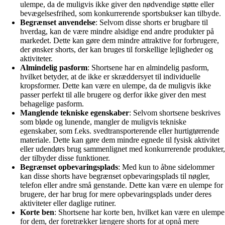
ulempe, da de muligvis ikke giver den nødvendige støtte eller
bevægelsesfrihed, som konkurrerende sportsbukser kan tilbyde.
Begrænset anvendelse
: Selvom disse shorts er brugbare til
hverdag, kan de være mindre alsidige end andre produkter på
markedet. Dette kan gøre dem mindre attraktive for forbrugere,
der ønsker shorts, der kan bruges til forskellige lejligheder og
aktiviteter.
Almindelig pasform
: Shortsene har en almindelig pasform,
hvilket betyder, at de ikke er skræddersyet til individuelle
kropsformer. Dette kan være en ulempe, da de muligvis ikke
passer perfekt til alle brugere og derfor ikke giver den mest
behagelige pasform.
Manglende tekniske egenskaber
: Selvom shortsene beskrives
som bløde og lunende, mangler de muligvis tekniske
egenskaber, som f.eks. svedtransporterende eller hurtigtørrende
materiale. Dette kan gøre dem mindre egnede til fysisk aktivitet
eller udendørs brug sammenlignet med konkurrerende produkter,
der tilbyder disse funktioner.
Begrænset opbevaringsplads
: Med kun to åbne sidelommer
kan disse shorts have begrænset opbevaringsplads til nøgler,
telefon eller andre små genstande. Dette kan være en ulempe for
brugere, der har brug for mere opbevaringsplads under deres
aktiviteter eller daglige rutiner.
Korte ben
: Shortsene har korte ben, hvilket kan være en ulempe
for dem, der foretrækker længere shorts for at opnå mere