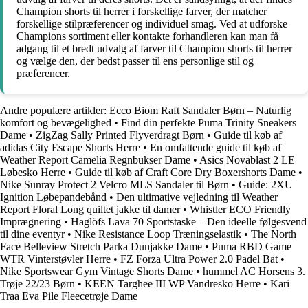
Champion shorts til herrer i forskellige farver, der matcher
forskellige stilpræferencer og individuel smag. Ved at udforske
Champions sortiment eller kontakte forhandleren kan man få
adgang til et bredt udvalg af farver til Champion shorts til herrer
og vælge den, der bedst passer til ens personlige stil og
præferencer.
Andre populære artikler:
Ecco Biom Raft Sandaler Børn – Naturlig
komfort og bevægelighed
•
Find din perfekte Puma Trinity Sneakers
Dame
•
ZigZag Sally Printed Flyverdragt Børn
•
Guide til køb af
adidas City Escape Shorts Herre
•
En omfattende guide til køb af
Weather Report Camelia Regnbukser Dame
•
Asics Novablast 2 LE
Løbesko Herre
•
Guide til køb af Craft Core Dry Boxershorts Dame
•
Nike Sunray Protect 2 Velcro MLS Sandaler til Børn
•
Guide: 2XU
Ignition Løbepandebånd
•
Den ultimative vejledning til Weather
Report Floral Long quiltet jakke til damer
•
Whistler ECO Friendly
Imprægnering
•
Haglöfs Lava 70 Sportstaske – Den ideelle følgesvend
til dine eventyr
•
Nike Resistance Loop Træningselastik
•
The North
Face Belleview Stretch Parka Dunjakke Dame
•
Puma RBD Game
WTR Vinterstøvler Herre
•
FZ Forza Ultra Power 2.0 Padel Bat
•
Nike Sportswear Gym Vintage Shorts Dame
•
hummel AC Horsens 3.
Trøje 22/23 Børn
•
KEEN Targhee III WP Vandresko Herre
•
Kari
Traa Eva Pile Fleecetrøje Dame