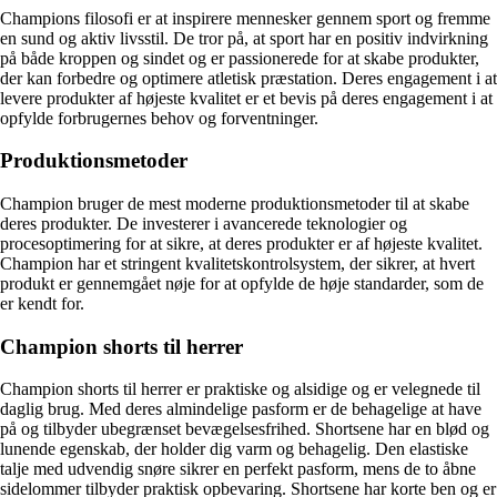
Champions filosofi er at inspirere mennesker gennem sport og fremme
en sund og aktiv livsstil. De tror på, at sport har en positiv indvirkning
på både kroppen og sindet og er passionerede for at skabe produkter,
der kan forbedre og optimere atletisk præstation. Deres engagement i at
levere produkter af højeste kvalitet er et bevis på deres engagement i at
opfylde forbrugernes behov og forventninger.
Produktionsmetoder
Champion bruger de mest moderne produktionsmetoder til at skabe
deres produkter. De investerer i avancerede teknologier og
procesoptimering for at sikre, at deres produkter er af højeste kvalitet.
Champion har et stringent kvalitetskontrolsystem, der sikrer, at hvert
produkt er gennemgået nøje for at opfylde de høje standarder, som de
er kendt for.
Champion shorts til herrer
Champion shorts til herrer er praktiske og alsidige og er velegnede til
daglig brug. Med deres almindelige pasform er de behagelige at have
på og tilbyder ubegrænset bevægelsesfrihed. Shortsene har en blød og
lunende egenskab, der holder dig varm og behagelig. Den elastiske
talje med udvendig snøre sikrer en perfekt pasform, mens de to åbne
sidelommer tilbyder praktisk opbevaring. Shortsene har korte ben og er