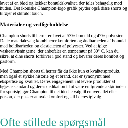
lavet af en blød og lækker bomuldskvalitet, der føles behagelig mod
huden. Det ikoniske Champion-logo grafik pryder også disse shorts og
tilføjer et stilfuldt touch.
Materialer og vedligeholdelse
Champion shorts til herrer er lavet af 53% bomuld og 47% polyester.
Dette materialevalg kombinerer komforten og åndbarheden af ​​bomuld
med holdbarheden og elasticiteten af ​​polyester. Ved at følge
vaskeanvisningerne, der anbefaler en temperatur på 30° C, kan du
sikre, at dine shorts forbliver i god stand og bevarer deres komfort og
pasform.
Med Champion shorts til herrer får du ikke kun et kvalitetsprodukt,
men også et stykke historie og et brand, der er synonymt med
ekspertise og kvalitet. Deres engagement i at levere produkter af
højeste standard og deres dedikation til at være en førende aktør inden
for sportstøj gør Champion til det ideelle valg til enhver atlet eller
person, der ønsker at nyde komfort og stil i deres tøjvalg.
Ofte stillede spørgsmål