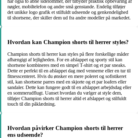
har også to åbne sidelommer, der tilbyder praktisk opbevaring af
nøgler, mobiltelefon og andre små genstande. Endelig tilføjer
det unikke logo grafik et stilfuldt udseende og genkendelighed
til shortsene, der skiller dem ud fra andre modeller på markedet.
Hvordan kan Champion shorts til herrer styles?
Champion shorts til herrer kan styles på flere forskellige måder
afhængigt af lejligheden. For en afslappet og sporty stil kan
shortsene kombineres med en simpel T-shirt og et par sneaks.
Dette er perfekt til en afslappet dag med vennerne eller en tur til
fitnesscenteret. Hvis du ønsker en mere poleret og sofistikeret
stil, kan shortsene parres med en skjorte og et par loafers eller
sandaler. Dette kan fungere godt til en afslappet arbejdsdag eller
en sommerudflugt. Uanset hvordan du vælger at style dem,
tilføjer Champion shorts til herrer altid et afslappet og stilfuldt
touch til din påklædning.
Hvordan påvirker Champion shorts til herrer
ens udseende?