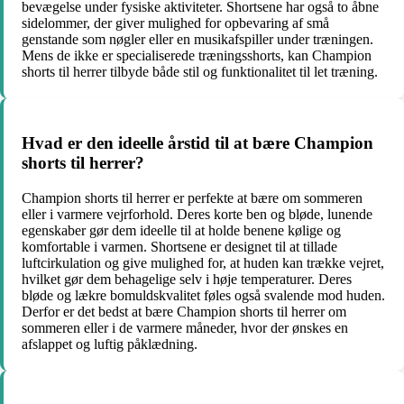
bevægelse under fysiske aktiviteter. Shortsene har også to åbne
sidelommer, der giver mulighed for opbevaring af små
genstande som nøgler eller en musikafspiller under træningen.
Mens de ikke er specialiserede træningsshorts, kan Champion
shorts til herrer tilbyde både stil og funktionalitet til let træning.
Hvad er den ideelle årstid til at bære Champion
shorts til herrer?
Champion shorts til herrer er perfekte at bære om sommeren
eller i varmere vejrforhold. Deres korte ben og bløde, lunende
egenskaber gør dem ideelle til at holde benene kølige og
komfortable i varmen. Shortsene er designet til at tillade
luftcirkulation og give mulighed for, at huden kan trække vejret,
hvilket gør dem behagelige selv i høje temperaturer. Deres
bløde og lækre bomuldskvalitet føles også svalende mod huden.
Derfor er det bedst at bære Champion shorts til herrer om
sommeren eller i de varmere måneder, hvor der ønskes en
afslappet og luftig påklædning.