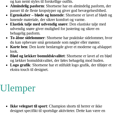
og kan nemt styles til forskellige outfits.
Almindelig pasform
: Shortsene har en almindelig pasform, der
passer til de fleste kropstyper og giver god bevægelsesfrihed.
Egenskaber – bløde og lunende
: Shortsene er lavet af blødt og
lunende materiale, der sikrer komfort og varme.
Elastisk talje med udvendig snøre
: Den elastiske talje med
udvendig snøre giver mulighed for justering og sikrer en
behagelig pasform.
To åbne sidelommer
: Shortsene har praktiske sidelommer, hvor
du kan opbevare små genstande som nøgler eller mønter.
Korte ben
: Den korte benlængde giver et moderne og afslappet
look.
Blød og lækker bomuldskvalitet
: Shortsene er lavet af en blød
og lækker bomuldskvalitet, der føles behagelig mod huden.
Logo grafik
: Shortsene har et stilfuldt logo grafik, der tilføjer et
ekstra touch til designet.
Ulemper
Ikke velegnet til sport
: Champion shorts til herrer er ikke
designet specifikt til sportslige aktiviteter. Dette kan være en