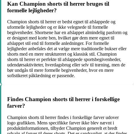
Kan Champion shorts til herrer bruges til
formelle lejligheder?
Champion shorts til herrer er bedst egnet til afslappede og
uformelle lejligheder og er ikke velegnede til formelle
begivenheder. Shortsene har en afslappet almindelig pasform og
er designet med korte ben, hvilket gør dem mere egnet til
afslappet stil end til formelle anledninger. For formelle
lejligheder anbefales det at vælge mere traditionelle bukser eller
shorts med en mere struktureret og klassisk stil. Champion
shorts til herrer er perfekte til afslappede sportsbegivenheder,
udendørsaktiviteter, hverdagsbrug eller selv til træning, men de
bør undgås til mere formelle begivenheder, hvor en mere
sofistikeret påklædning er passende.
Findes Champion shorts til herrer i forskellige
farver?
Champion shorts til herrer findes i forskellige farver udover
logo grafikken. Mens specifikke farver ikke blev nævnt i
produktinformationen, tilbyder Champion generelt et bredt
udvalg af farver til deres shorts. Det er sandsynligt, at der findes