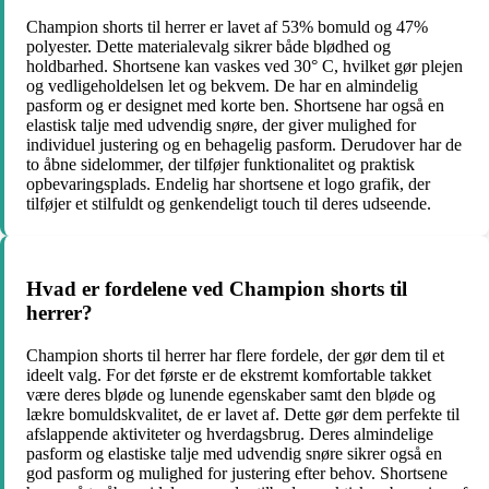
Champion shorts til herrer er lavet af 53% bomuld og 47%
polyester. Dette materialevalg sikrer både blødhed og
holdbarhed. Shortsene kan vaskes ved 30° C, hvilket gør plejen
og vedligeholdelsen let og bekvem. De har en almindelig
pasform og er designet med korte ben. Shortsene har også en
elastisk talje med udvendig snøre, der giver mulighed for
individuel justering og en behagelig pasform. Derudover har de
to åbne sidelommer, der tilføjer funktionalitet og praktisk
opbevaringsplads. Endelig har shortsene et logo grafik, der
tilføjer et stilfuldt og genkendeligt touch til deres udseende.
Hvad er fordelene ved Champion shorts til
herrer?
Champion shorts til herrer har flere fordele, der gør dem til et
ideelt valg. For det første er de ekstremt komfortable takket
være deres bløde og lunende egenskaber samt den bløde og
lækre bomuldskvalitet, de er lavet af. Dette gør dem perfekte til
afslappende aktiviteter og hverdagsbrug. Deres almindelige
pasform og elastiske talje med udvendig snøre sikrer også en
god pasform og mulighed for justering efter behov. Shortsene