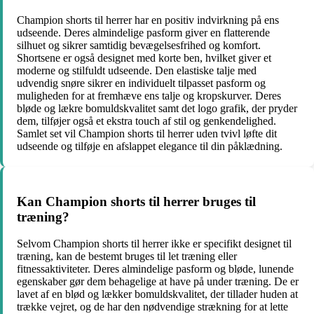
Champion shorts til herrer har en positiv indvirkning på ens
udseende. Deres almindelige pasform giver en flatterende
silhuet og sikrer samtidig bevægelsesfrihed og komfort.
Shortsene er også designet med korte ben, hvilket giver et
moderne og stilfuldt udseende. Den elastiske talje med
udvendig snøre sikrer en individuelt tilpasset pasform og
muligheden for at fremhæve ens talje og kropskurver. Deres
bløde og lækre bomuldskvalitet samt det logo grafik, der pryder
dem, tilføjer også et ekstra touch af stil og genkendelighed.
Samlet set vil Champion shorts til herrer uden tvivl løfte dit
udseende og tilføje en afslappet elegance til din påklædning.
Kan Champion shorts til herrer bruges til
træning?
Selvom Champion shorts til herrer ikke er specifikt designet til
træning, kan de bestemt bruges til let træning eller
fitnessaktiviteter. Deres almindelige pasform og bløde, lunende
egenskaber gør dem behagelige at have på under træning. De er
lavet af en blød og lækker bomuldskvalitet, der tillader huden at
trække vejret, og de har den nødvendige strækning for at lette