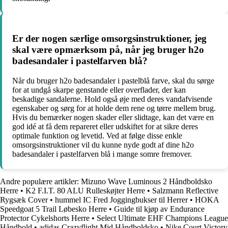
Er der nogen særlige omsorgsinstruktioner, jeg
skal være opmærksom på, når jeg bruger h2o
badesandaler i pastelfarven blå?
Når du bruger h2o badesandaler i pastelblå farve, skal du sørge
for at undgå skarpe genstande eller overflader, der kan
beskadige sandalerne. Hold også øje med deres vandafvisende
egenskaber og sørg for at holde dem rene og tørre mellem brug.
Hvis du bemærker nogen skader eller slidtage, kan det være en
god idé at få dem repareret eller udskiftet for at sikre deres
optimale funktion og levetid. Ved at følge disse enkle
omsorgsinstruktioner vil du kunne nyde godt af dine h2o
badesandaler i pastelfarven blå i mange somre fremover.
Andre populære artikler:
Mizuno Wave Luminous 2 Håndboldsko
Herre
•
K2 F.I.T. 80 ALU Rulleskøjter Herre
•
Salzmann Reflective
Rygsæk Cover
•
hummel IC Fred Joggingbukser til Herrer
•
HOKA
Speedgoat 5 Trail Løbesko Herre
•
Guide til kjøp av Endurance
Protector Cykelshorts Herre
•
Select Ultimate EHF Champions League
Håndbold
•
adidas Crazyflight Mid Håndboldsko
•
Nike Court Victory