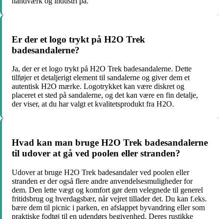
håndværk og industri på.
Er der et logo trykt på H2O Trek
badesandalerne?
Ja, der er et logo trykt på H2O Trek badesandalerne. Dette
tilføjer et detaljerigt element til sandalerne og giver dem et
autentisk H2O mærke. Logotrykket kan være diskret og
placeret et sted på sandalerne, og det kan være en fin detalje,
der viser, at du har valgt et kvalitetsprodukt fra H2O.
Hvad kan man bruge H2O Trek badesandalerne
til udover at gå ved poolen eller stranden?
Udover at bruge H2O Trek badesandaler ved poolen eller
stranden er der også flere andre anvendelsesmuligheder for
dem. Den lette vægt og komfort gør dem velegnede til generel
fritidsbrug og hverdagsbær, når vejret tillader det. Du kan f.eks.
bære dem til picnic i parken, en afslappet byvandring eller som
praktiske fodtøj til en udendørs begivenhed. Deres rustikke