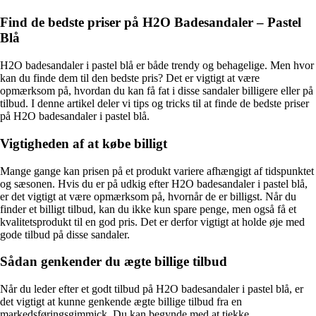
Find de bedste priser på H2O Badesandaler – Pastel
Blå
H2O badesandaler i pastel blå er både trendy og behagelige. Men hvor
kan du finde dem til den bedste pris? Det er vigtigt at være
opmærksom på, hvordan du kan få fat i disse sandaler billigere eller på
tilbud. I denne artikel deler vi tips og tricks til at finde de bedste priser
på H2O badesandaler i pastel blå.
Vigtigheden af at købe billigt
Mange gange kan prisen på et produkt variere afhængigt af tidspunktet
og sæsonen. Hvis du er på udkig efter H2O badesandaler i pastel blå,
er det vigtigt at være opmærksom på, hvornår de er billigst. Når du
finder et billigt tilbud, kan du ikke kun spare penge, men også få et
kvalitetsprodukt til en god pris. Det er derfor vigtigt at holde øje med
gode tilbud på disse sandaler.
Sådan genkender du ægte billige tilbud
Når du leder efter et godt tilbud på H2O badesandaler i pastel blå, er
det vigtigt at kunne genkende ægte billige tilbud fra en
markedsføringsgimmick. Du kan begynde med at tjekke