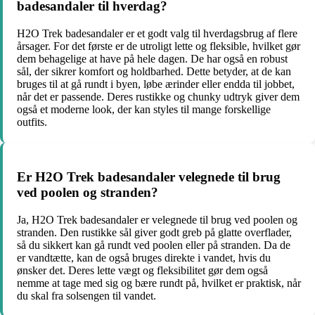
badesandaler til hverdag?
H2O Trek badesandaler er et godt valg til hverdagsbrug af flere
årsager. For det første er de utroligt lette og fleksible, hvilket gør
dem behagelige at have på hele dagen. De har også en robust
sål, der sikrer komfort og holdbarhed. Dette betyder, at de kan
bruges til at gå rundt i byen, løbe ærinder eller endda til jobbet,
når det er passende. Deres rustikke og chunky udtryk giver dem
også et moderne look, der kan styles til mange forskellige
outfits.
Er H2O Trek badesandaler velegnede til brug
ved poolen og stranden?
Ja, H2O Trek badesandaler er velegnede til brug ved poolen og
stranden. Den rustikke sål giver godt greb på glatte overflader,
så du sikkert kan gå rundt ved poolen eller på stranden. Da de
er vandtætte, kan de også bruges direkte i vandet, hvis du
ønsker det. Deres lette vægt og fleksibilitet gør dem også
nemme at tage med sig og bære rundt på, hvilket er praktisk, når
du skal fra solsengen til vandet.