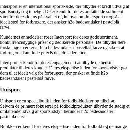
Intersport er en international sportskæde, der tilbyder et bredt udvalg af
sportsudstyr og tilbehør. De er kendt for deres omfattende sortiment
samt for deres fokus på kvalitet og innovation. Intersport er også et
ideelt sted for forbrugere, der ønsker h2o badesandaler i pastelblå
farve.
Kundernes anmeldelser roser Intersport for deres gode sortiment,
konkurrencedygtige priser og dedikerede personale. De tilbyder flere
forskellige mærker af h2o badesandaler i pastelblå farve og sikrer, at
forbrugerne kan finde præcis det, de leder efter.
Intersport er kendt for deres engagement i at tilbyde de bedste
produkter til deres kunder. Deres ekspertise inden for sportsudstyr gør
dem til et ideelt valg for forbrugere, der ønsker at finde h2o
badesandaler i pastelblå farve.
Unisport
Unisport er en specialbutik inden for fodboldudstyr og tilbehør.
Selvom de primært fokuserer på fodboldprodukter, tilbyder de stadig et
omfattende udvalg af sportsudstyr, herunder h2o badesandaler i
pastelblå farve.
Butikken er kendt for deres ekspertise inden for fodbold og de mange