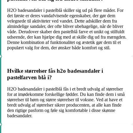
H2O badesandaler i pastelblå skiller sig ud på flere måder. For
det første er deres vandafvisende egenskaber, der gør dem
velegnede til aktiviteter ved vandet. Dette adskiller dem fra
almindelige sandaler, der ofte bliver ubehagelige, når de bliver
våde. Derudover skaber den pastelblå farve et unikt og stilfuldt
udseende, der kan hjælpe dig med at skille dig ud fra mængden.
Denne kombination af funktionalitet og æstetik gør dem til et
populært valg for dem, der ønsker både komfort og stil.
Hvilke størrelser fås h2o badesandaler i
pastelfarven blå i?
H2O badesandaler i pastelblå fås i et bredt udvalg af størrelser
for at imødekomme forskellige fødder. Du kan finde dem i små
størrelser til børn og større størrelser til voksne. Ved at have et
bredt udvalg af størrelser sikrer producenten, at alle kan finde
den rigtige pasform og føle sig komfortable i disse skønne
badesandaler.