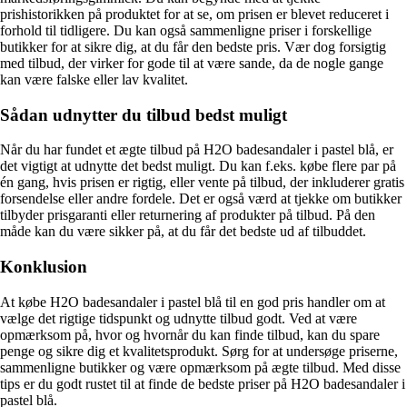
prishistorikken på produktet for at se, om prisen er blevet reduceret i
forhold til tidligere. Du kan også sammenligne priser i forskellige
butikker for at sikre dig, at du får den bedste pris. Vær dog forsigtig
med tilbud, der virker for gode til at være sande, da de nogle gange
kan være falske eller lav kvalitet.
Sådan udnytter du tilbud bedst muligt
Når du har fundet et ægte tilbud på H2O badesandaler i pastel blå, er
det vigtigt at udnytte det bedst muligt. Du kan f.eks. købe flere par på
én gang, hvis prisen er rigtig, eller vente på tilbud, der inkluderer gratis
forsendelse eller andre fordele. Det er også værd at tjekke om butikker
tilbyder prisgaranti eller returnering af produkter på tilbud. På den
måde kan du være sikker på, at du får det bedste ud af tilbuddet.
Konklusion
At købe H2O badesandaler i pastel blå til en god pris handler om at
vælge det rigtige tidspunkt og udnytte tilbud godt. Ved at være
opmærksom på, hvor og hvornår du kan finde tilbud, kan du spare
penge og sikre dig et kvalitetsprodukt. Sørg for at undersøge priserne,
sammenligne butikker og være opmærksom på ægte tilbud. Med disse
tips er du godt rustet til at finde de bedste priser på H2O badesandaler i
pastel blå.