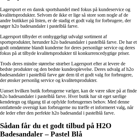
Lagersport er en dansk sportshandel med fokus på kundeservice og
kvalitetsprodukter. Selvom de ikke er lige så store som nogle af de
andre butikker på listen, er de stadig et godt valg for forbrugere, der
søger h2o badesandaler i pastelblå farve.
Lagersport tilbyder et omhyggeligt udvalgt sortiment af
sportsprodukter, herunder h2o badesandaler i pastelblå farve. De har et
godt omdømme blandt kunderne for deres personlige service og deres
fokus på at tilbyde kvalitetsprodukter til konkurrencedygtige priser.
Trods deres mindre størrelse stræber Lagersport efter at levere de
bedste produkter og den bedste kundeoplevelse. Deres udvalg af h2o
badesandaler i pastelblå farve gør dem til et godt valg for forbrugere,
der ønsker personlig service og kvalitetsprodukter.
Uanset hvilken butik forbrugerne vælger, kan de være sikre på at finde
h2o badesandaler i pastelblå farve. Hver butik har sit eget særlige
kendetegn og tilgang til at opfylde forbrugernes behov. Med denne
omfattende oversigt kan forbrugerne nu træffe et informeret valg, når
de leder efter den perfekte h2o badesandal i pastelblå farve.
Sådan får du et godt tilbud på H2O
Badesandaler – Pastel Blå