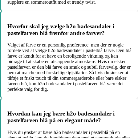
supplere en sommeroutfit med et trendy twist.
Hvorfor skal jeg vælge h2o badesandaler i
pastelfarven blå fremfor andre farver?
Valget af farve er en personlig præference, men der er nogle
fordele ved at vælge h2o badesandaler i pastelblå farve. Den blå
farve er kendt for at have en beroligende virkning og kan
bidrage til at skabe en afslappende atmosfære. Hvis du elsker
pastelfarver, er den blå farve en smuk og subtil farvevalg, der er
nem at matche med forskellige tøjstilarter. Så hvis du ønsker at
tilføje et friskt touch til din sommergarderobe eller bare elsker
farven blå, kan h2o badesandaler i pastelfarven blå være det
perfekte valg for dig.
Hvordan kan jeg bære h2o badesandaler i
pastelfarven blå på en elegant måde?
Hvis du ønsker at bære h2o badesandaler i pastelblå på en
elegant måde, kan du kombinere dem med et sommerkjole eller