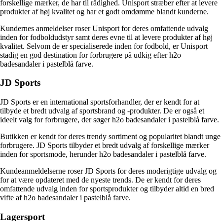
forskellige mærker, de har til rådighed. Unisport stræber efter at levere
produkter af høj kvalitet og har et godt omdømme blandt kunderne.
Kundernes anmeldelser roser Unisport for deres omfattende udvalg
inden for fodboldudstyr samt deres evne til at levere produkter af høj
kvalitet. Selvom de er specialiserede inden for fodbold, er Unisport
stadig en god destination for forbrugere på udkig efter h2o
badesandaler i pastelblå farve.
JD Sports
JD Sports er en international sportsforhandler, der er kendt for at
tilbyde et bredt udvalg af sportsbrand og -produkter. De er også et
ideelt valg for forbrugere, der søger h2o badesandaler i pastelblå farve.
Butikken er kendt for deres trendy sortiment og popularitet blandt unge
forbrugere. JD Sports tilbyder et bredt udvalg af forskellige mærker
inden for sportsmode, herunder h2o badesandaler i pastelblå farve.
Kundeanmeldelserne roser JD Sports for deres moderigtige udvalg og
for at være opdateret med de nyeste trends. De er kendt for deres
omfattende udvalg inden for sportsprodukter og tilbyder altid en bred
vifte af h2o badesandaler i pastelblå farve.
Lagersport