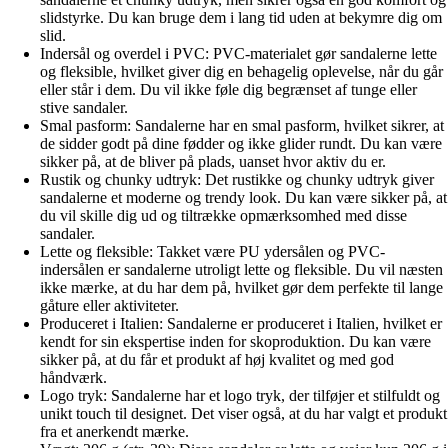
slidstyrke. Du kan bruge dem i lang tid uden at bekymre dig om
slid.
Indersål og overdel i PVC: PVC-materialet gør sandalerne lette
og fleksible, hvilket giver dig en behagelig oplevelse, når du går
eller står i dem. Du vil ikke føle dig begrænset af tunge eller
stive sandaler.
Smal pasform: Sandalerne har en smal pasform, hvilket sikrer, at
de sidder godt på dine fødder og ikke glider rundt. Du kan være
sikker på, at de bliver på plads, uanset hvor aktiv du er.
Rustik og chunky udtryk: Det rustikke og chunky udtryk giver
sandalerne et moderne og trendy look. Du kan være sikker på, at
du vil skille dig ud og tiltrække opmærksomhed med disse
sandaler.
Lette og fleksible: Takket være PU ydersålen og PVC-
indersålen er sandalerne utroligt lette og fleksible. Du vil næsten
ikke mærke, at du har dem på, hvilket gør dem perfekte til lange
gåture eller aktiviteter.
Produceret i Italien: Sandalerne er produceret i Italien, hvilket er
kendt for sin ekspertise inden for skoproduktion. Du kan være
sikker på, at du får et produkt af høj kvalitet og med god
håndværk.
Logo tryk: Sandalerne har et logo tryk, der tilføjer et stilfuldt og
unikt touch til designet. Det viser også, at du har valgt et produkt
fra et anerkendt mærke.