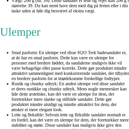
Vægt: 206 g (str. 39): Disse sandaler er lette og vejer kun 206 g i
størrelse 39. Du kan nemt have dem med dig på ferien eller i din
taske uden at føle dig besværet af ekstra vægt.
Ulemper
Smal pasform: En ulempe ved disse H2O Trek badesandaler er,
at de har en smal pasform. Dette kan være en ulempe for
personer med bredere fødder, da sandalerne muligvis ikke vil
være behagelige eller passe korrekt. Dette gør produktet mindre
attraktivt sammenlignet med konkurrerende sandaler, der tilbyder
en bredere pasform for at imødekomme forskellige fodtyper.
Rustik og chunky udtryk: En anden ulempe ved disse sandaler
er deres rustikke og chunky udtryk. Mens nogle mennesker kan
lide dette æstetiske, kan det være en ulempe for dem, der
foretrækker mere slanke og stilfulde sandaler. Dette gør
produktet mindre alsidigt og mindre attraktivt for dem, der
ønsker et mere elegant look.
Lette og fleksible: Selvom lette og fleksible sandaler normalt er
en fordel, kan det være en ulempe for dem, der foretrækker mere
stabilitet og støtte. Disse sandaler kan muligvis ikke give den