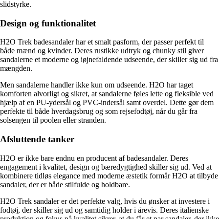
slidstyrke.
Design og funktionalitet
H2O Trek badesandaler har et smalt pasform, der passer perfekt til
både mænd og kvinder. Deres rustikke udtryk og chunky stil giver
sandalerne et moderne og iøjnefaldende udseende, der skiller sig ud fra
mængden.
Men sandalerne handler ikke kun om udseende. H2O har taget
komforten alvorligt og sikret, at sandalerne føles lette og fleksible ved
hjælp af en PU-ydersål og PVC-indersål samt overdel. Dette gør dem
perfekte til både hverdagsbrug og som rejsefodtøj, når du går fra
solsengen til poolen eller stranden.
Afsluttende tanker
H2O er ikke bare endnu en producent af badesandaler. Deres
engagement i kvalitet, design og bæredygtighed skiller sig ud. Ved at
kombinere tidløs elegance med moderne æstetik formår H2O at tilbyde
sandaler, der er både stilfulde og holdbare.
H2O Trek sandaler er det perfekte valg, hvis du ønsker at investere i
fodtøj, der skiller sig ud og samtidig holder i årevis. Deres italienske
produktion og fokus på kvalitet sikrer, at du får et par sandaler, der ikke