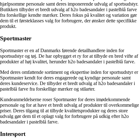
hjælpsomme personale samt deres imponerende udvalg af sportsudstyr.
Butikken tilbyder et bredt udvalg af h2o badesandaler i pastelblå farve
fra forskellige kendte mærker. Deres fokus på kvalitet og variation gør
dem til et førsteklasses valg for forbrugere, der ønsker dette specifikke
produkt.
Sportmaster
Sportmaster er en af ​​Danmarks førende detailhandlere inden for
sportsudstyr og tøj. De har opbygget et ry for at tilbyde en bred vifte af
produkter af høj kvalitet, herunder h2o badesandaler i pastelblå farve.
Med deres omfattende sortiment og ekspertise inden for sportsudstyr er
Sportmaster kendt for deres engagerede og kyndige personale samt
deres kundeservice. De tilbyder et bredt udvalg af h2o badesandaler i
pastelblå farve fra forskellige mærker og stilarter.
Kundeanmeldelserne roser Sportmaster for deres imødekommende
personale og for at have et bredt udvalg af produkter til overkommelige
priser. Deres tilgang til at tilbyde kvalitetsprodukter og deres store
udvalg gør dem til et oplagt valg for forbrugere på udkig efter h2o
badesandaler i pastelblå farve.
Intersport