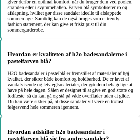
giver derfor en optimal komfort, når du bruger dem ved poolen,
stranden eller i svømmehallen. Farven blå symboliserer ro og
afslapning, hvilket gør disse sandaler ideelle til afslappede
sommerdage. Samtidig kan de også bruges som et trendy
fashion statement, der kan give et friskt pust til din
sommergarderobe.
Hvordan er kvaliteten af h2o badesandalerne i
pastelfarven blå?
H2O badesandaler i pastelblå er fremstillet af materialer af høj
kvalitet, der sikrer både komfort og holdbarhed. De er lavet af
vandafvisende og letvægtsmaterialer, der gør dem behagelige at
have på hele dagen. Sålen er designet til at give en god støtte og
fodfæste, så du kan gå og stå på våde overflader uden at glide.
Du kan være sikker på, at disse sandaler vil være en trofast
følgesvend hele sommeren igennem.
Hvordan adskiller h2o badesandaler i
pastelfarven blå sig fra andre sandaler?