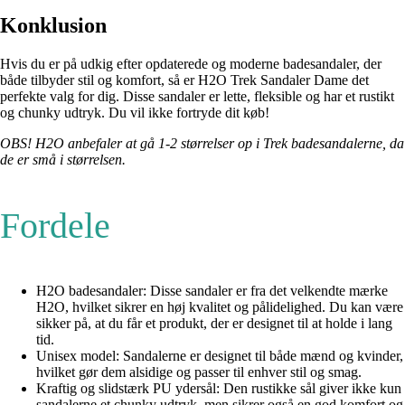
Konklusion
Hvis du er på udkig efter opdaterede og moderne badesandaler, der
både tilbyder stil og komfort, så er H2O Trek Sandaler Dame det
perfekte valg for dig. Disse sandaler er lette, fleksible og har et rustikt
og chunky udtryk. Du vil ikke fortryde dit køb!
OBS! H2O anbefaler at gå 1-2 størrelser op i Trek badesandalerne, da
de er små i størrelsen.
Fordele
H2O badesandaler: Disse sandaler er fra det velkendte mærke
H2O, hvilket sikrer en høj kvalitet og pålidelighed. Du kan være
sikker på, at du får et produkt, der er designet til at holde i lang
tid.
Unisex model: Sandalerne er designet til både mænd og kvinder,
hvilket gør dem alsidige og passer til enhver stil og smag.
Kraftig og slidstærk PU ydersål: Den rustikke sål giver ikke kun
sandalerne et chunky udtryk, men sikrer også en god komfort og