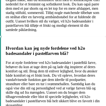
nederdel for et feminint og sofistikeret look. Du kan også parre
dem med et par shorts og en let top for en mere afslappet, men
stadig stilfuld, sommerstil. Tilføj nogle matchende tilbehør som
en stråhat eller en farverig armbåndsstabel for at fuldende dit
outfit. Uanset hvilken stil du vælger, vil h2o badesandaler i
pastelfarven blå tilføje et friskt og modigt element til din
samlede påklædning.
Hvordan kan jeg nyde fordelene ved h2o
badesandaler i pastelfarven blå?
For at nyde fordelene ved h2o badesandaler i pastelblå farve,
behøver du kun at tage dem på og lade dig inspirere af deres
komfort og stil. Brug dem til enhver lejlighed, hvor du ønsker
både komfort og et friskt look. Du vil opleve, hvordan deres
vandafvisende funktion gør dem ideelle til poolpartier,
strandture eller bare en tur i svømmehallen. Samtidig kan du
også vise din stil og personlighed ved at vælge farven blå og
skille dig ud fra mængden. Uanset om du bruger dem
tilbagevendende eller blot til specielle lejligheder, vil h2o
badesandaler i pastelfarven blå helt sikkert blive en favorit i din
skosamling.