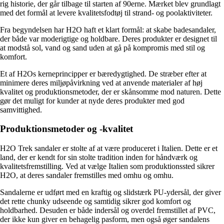
rig historie, der går tilbage til starten af ​​90erne. Mærket blev grundlagt
med det formål at levere kvalitetsfodtøj til strand- og poolaktiviteter.
Fra begyndelsen har H2O haft et klart formål: at skabe badesandaler,
der både var moderigtige og holdbare. Deres produkter er designet til
at modstå sol, vand og sand uden at gå på kompromis med stil og
komfort.
Et af H2Os kerneprincipper er bæredygtighed. De stræber efter at
minimere deres miljøpåvirkning ved at anvende materialer af høj
kvalitet og produktionsmetoder, der er skånsomme mod naturen. Dette
gør det muligt for kunder at nyde deres produkter med god
samvittighed.
Produktionsmetoder og -kvalitet
H2O Trek sandaler er stolte af at være produceret i Italien. Dette er et
land, der er kendt for sin stolte tradition inden for håndværk og
kvalitetsfremstilling. Ved at vælge Italien som produktionssted sikrer
H2O, at deres sandaler fremstilles med omhu og omhu.
Sandalerne er udført med en kraftig og slidstærk PU-ydersål, der giver
det rette chunky udseende og samtidig sikrer god komfort og
holdbarhed. Desuden er både indersål og overdel fremstillet af PVC,
der ikke kun giver en behagelig pasform, men også øger sandalens