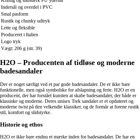
Kraftig og slidstærk PU ydersål
Indersål og overdel i PVC
Smal pasform
Rustik og chunky udtryk
Lette og fleksible
Produceret i Italien
Logo tryk
Vægt: 206 g (str. 39)
H2O – Producenten af tidløse og moderne
badesandaler
Der er noget særligt ved et par gode badesandaler. De er ikke bare
funktionelle, men også symbolske for afslapning og ferie. H2O er en
producent, der har forstået kunsten at skabe badesandaler, der både er
klassiske og moderne. Deres unisex Trek sandaler er et opdateret og
moderne twist på den velkendte klassiker, og de formår at forene rustik
stil, komfort og slidstyrke.
Historie og ethos
H2O er ikke bare endnu et mærke inden for badesandaler. De har en