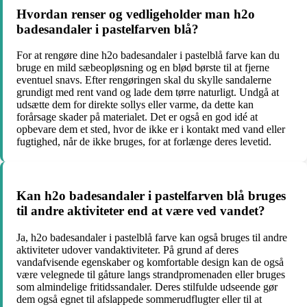
Hvordan renser og vedligeholder man h2o
badesandaler i pastelfarven blå?
For at rengøre dine h2o badesandaler i pastelblå farve kan du
bruge en mild sæbeopløsning og en blød børste til at fjerne
eventuel snavs. Efter rengøringen skal du skylle sandalerne
grundigt med rent vand og lade dem tørre naturligt. Undgå at
udsætte dem for direkte sollys eller varme, da dette kan
forårsage skader på materialet. Det er også en god idé at
opbevare dem et sted, hvor de ikke er i kontakt med vand eller
fugtighed, når de ikke bruges, for at forlænge deres levetid.
Kan h2o badesandaler i pastelfarven blå bruges
til andre aktiviteter end at være ved vandet?
Ja, h2o badesandaler i pastelblå farve kan også bruges til andre
aktiviteter udover vandaktiviteter. På grund af deres
vandafvisende egenskaber og komfortable design kan de også
være velegnede til gåture langs strandpromenaden eller bruges
som almindelige fritidssandaler. Deres stilfulde udseende gør
dem også egnet til afslappede sommerudflugter eller til at