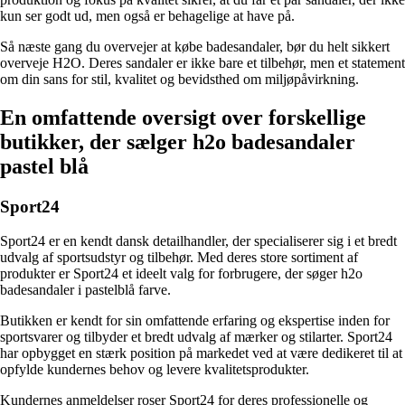
kun ser godt ud, men også er behagelige at have på.
Så næste gang du overvejer at købe badesandaler, bør du helt sikkert
overveje H2O. Deres sandaler er ikke bare et tilbehør, men et statement
om din sans for stil, kvalitet og bevidsthed om miljøpåvirkning.
En omfattende oversigt over forskellige
butikker, der sælger h2o badesandaler
pastel blå
Sport24
Sport24 er en kendt dansk detailhandler, der specialiserer sig i et bredt
udvalg af sportsudstyr og tilbehør. Med deres store sortiment af
produkter er Sport24 et ideelt valg for forbrugere, der søger h2o
badesandaler i pastelblå farve.
Butikken er kendt for sin omfattende erfaring og ekspertise inden for
sportsvarer og tilbyder et bredt udvalg af mærker og stilarter. Sport24
har opbygget en stærk position på markedet ved at være dedikeret til at
opfylde kundernes behov og levere kvalitetsprodukter.
Kundernes anmeldelser roser Sport24 for deres professionelle og