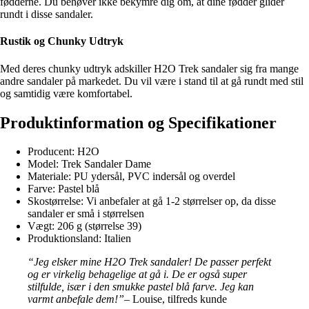
fødderne. Du behøver ikke bekymre dig om, at dine fødder glider
rundt i disse sandaler.
Rustik og Chunky Udtryk
Med deres chunky udtryk adskiller H2O Trek sandaler sig fra mange
andre sandaler på markedet. Du vil være i stand til at gå rundt med stil
og samtidig være komfortabel.
Produktinformation og Specifikationer
Producent: H2O
Model: Trek Sandaler Dame
Materiale: PU ydersål, PVC indersål og overdel
Farve: Pastel blå
Skostørrelse: Vi anbefaler at gå 1-2 størrelser op, da disse
sandaler er små i størrelsen
Vægt: 206 g (størrelse 39)
Produktionsland: Italien
“Jeg elsker mine H2O Trek sandaler! De passer perfekt
og er virkelig behagelige at gå i. De er også super
stilfulde, især i den smukke pastel blå farve. Jeg kan
varmt anbefale dem!”
– Louise, tilfreds kunde