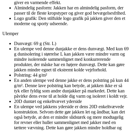
giver en varmende effekt.
Almindelig pasform: Jakken har en almindelig pasform, der
passer til de fleste kropstyper og giver god bevægelsesfrihed.
Logo grafik: Den stilfulde logo grafik på jakken giver den et
moderne og sporty udseende.
Ulemper
Dunvægt: 69 g (Str. L)
En ulempe ved denne dunjakke er dens dunvægt. Med kun 69
g dunisolering i størrelse L kan jakken være mindre varm og
mindre isolerende sammenlignet med konkurrerende
produkter, der måske har en højere dunvægt. Dette kan gøre
jakken mindre egnet til ekstremt kolde vejrforhold.
Polstring: 44 g/m²
En anden ulempe ved denne jakke er dens polstring på kun 44
g/m². Denne lave polstring kan betyde, at jakken ikke er så
tyk eller fyldig som andre dunjakker på markedet. Dette kan
påvirke dens evne til at holde dig varm og isoleret i koldt vejr.
20D duntæt og enkeltvævet yderside
En ulempe ved jakkens yderside er dens 20D enkeltvævede
konstruktion. Selvom dette gør jakken let og åndbar, kan det
også betyde, at den er mindre slidstærk og mere modtagelig
for revner eller huller sammenlignet med jakker med en
tættere vævning. Dette kan gøre jakken mindre holdbar og