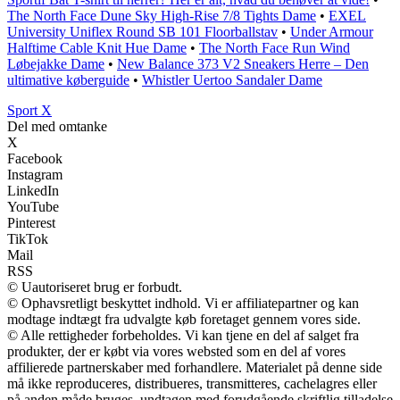
The North Face Dune Sky High-Rise 7/8 Tights Dame
•
EXEL
University Uniflex Round SB 101 Floorballstav
•
Under Armour
Halftime Cable Knit Hue Dame
•
The North Face Run Wind
Løbejakke Dame
•
New Balance 373 V2 Sneakers Herre – Den
ultimative køberguide
•
Whistler Uertoo Sandaler Dame
Sport X
Del med omtanke
X
Facebook
Instagram
LinkedIn
YouTube
Pinterest
TikTok
Mail
RSS
© Uautoriseret brug er forbudt.
© Ophavsretligt beskyttet indhold. Vi er affiliatepartner og kan
modtage indtægt fra udvalgte køb foretaget gennem vores side.
© Alle rettigheder forbeholdes. Vi kan tjene en del af salget fra
produkter, der er købt via vores websted som en del af vores
affilierede partnerskaber med forhandlere. Materialet på denne side
må ikke reproduceres, distribueres, transmitteres, cachelagres eller
på anden måde bruges, undtagen med forudgående skriftlig tilladelse