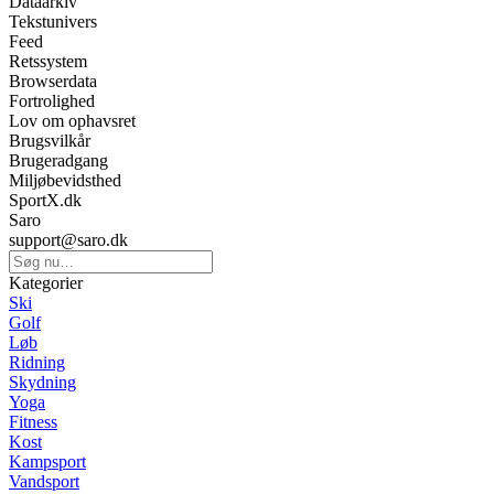
Dataarkiv
Tekstunivers
Feed
Retssystem
Browserdata
Fortrolighed
Lov om ophavsret
Brugsvilkår
Brugeradgang
Miljøbevidsthed
SportX.dk
Saro
support@saro.dk
Kategorier
Ski
Golf
Løb
Ridning
Skydning
Yoga
Fitness
Kost
Kampsport
Vandsport