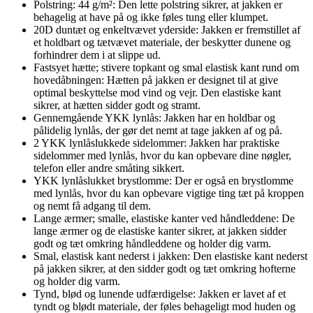
Polstring: 44 g/m²: Den lette polstring sikrer, at jakken er
behagelig at have på og ikke føles tung eller klumpet.
20D duntæt og enkeltvævet yderside: Jakken er fremstillet af
et holdbart og tætvævet materiale, der beskytter dunene og
forhindrer dem i at slippe ud.
Fastsyet hætte; stivere topkant og smal elastisk kant rund om
hovedåbningen: Hætten på jakken er designet til at give
optimal beskyttelse mod vind og vejr. Den elastiske kant
sikrer, at hætten sidder godt og stramt.
Gennemgående YKK lynlås: Jakken har en holdbar og
pålidelig lynlås, der gør det nemt at tage jakken af og på.
2 YKK lynlåslukkede sidelommer: Jakken har praktiske
sidelommer med lynlås, hvor du kan opbevare dine nøgler,
telefon eller andre småting sikkert.
YKK lynlåslukket brystlomme: Der er også en brystlomme
med lynlås, hvor du kan opbevare vigtige ting tæt på kroppen
og nemt få adgang til dem.
Lange ærmer; smalle, elastiske kanter ved håndleddene: De
lange ærmer og de elastiske kanter sikrer, at jakken sidder
godt og tæt omkring håndleddene og holder dig varm.
Smal, elastisk kant nederst i jakken: Den elastiske kant nederst
på jakken sikrer, at den sidder godt og tæt omkring hofterne
og holder dig varm.
Tynd, blød og lunende udfærdigelse: Jakken er lavet af et
tyndt og blødt materiale, der føles behageligt mod huden og