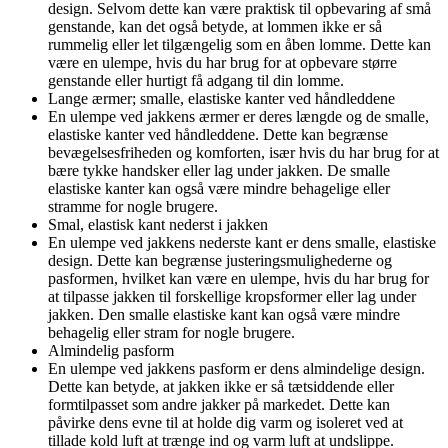
design. Selvom dette kan være praktisk til opbevaring af små
genstande, kan det også betyde, at lommen ikke er så
rummelig eller let tilgængelig som en åben lomme. Dette kan
være en ulempe, hvis du har brug for at opbevare større
genstande eller hurtigt få adgang til din lomme.
Lange ærmer; smalle, elastiske kanter ved håndleddene
En ulempe ved jakkens ærmer er deres længde og de smalle,
elastiske kanter ved håndleddene. Dette kan begrænse
bevægelsesfriheden og komforten, især hvis du har brug for at
bære tykke handsker eller lag under jakken. De smalle
elastiske kanter kan også være mindre behagelige eller
stramme for nogle brugere.
Smal, elastisk kant nederst i jakken
En ulempe ved jakkens nederste kant er dens smalle, elastiske
design. Dette kan begrænse justeringsmulighederne og
pasformen, hvilket kan være en ulempe, hvis du har brug for
at tilpasse jakken til forskellige kropsformer eller lag under
jakken. Den smalle elastiske kant kan også være mindre
behagelig eller stram for nogle brugere.
Almindelig pasform
En ulempe ved jakkens pasform er dens almindelige design.
Dette kan betyde, at jakken ikke er så tætsiddende eller
formtilpasset som andre jakker på markedet. Dette kan
påvirke dens evne til at holde dig varm og isoleret ved at
tillade kold luft at trænge ind og varm luft at undslippe.