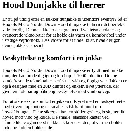
Hood Dunjakke til herrer
Er du på udkig efter en lækker dunjakke til udendørs eventyr? Så er
Haglöfs Micro Nordic Down Hood dunjakke til herrer det perfekte
valg for dig. Denne jakke er designet med kvalitetsmaterialer og
avancerede teknologier for at holde dig varm og komfortabel under
ustadige vejrforhold. Læs videre for at finde ud af, hvad der gør
denne jakke så speciel.
Beskyttelse og komfort i én jakke
Haglöfs Micro Nordic Down Hood dunjakke er fyldt med unikke
dun, der kan holde dig tør og lun i op til 5000 minutter. Denne
vandafvisende teknologi er perfekt til vådt og fugtigt vejr. Jakken er
også designet med en 20D duntæt og enkeltvævet yderside, der
giver en holdbar og pålidelig beskyttelse mod vind og vejr.
For at sikre ekstra komfort er jakken udstyret med en fastsyet hætte
med stivere topkant og en smal elastisk kant rundt om
hovedåbningen. Dette sikrer, at hætten sidder godt og beskytter dit
hoved mod vind og kulde. De smalle, elastiske kanter ved
håndleddene og nederst i jakken sikrer desuden, at varmen holdes
inde, og kulden holdes ude.