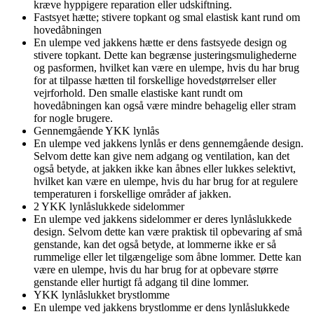
kræve hyppigere reparation eller udskiftning.
Fastsyet hætte; stivere topkant og smal elastisk kant rund om
hovedåbningen
En ulempe ved jakkens hætte er dens fastsyede design og
stivere topkant. Dette kan begrænse justeringsmulighederne
og pasformen, hvilket kan være en ulempe, hvis du har brug
for at tilpasse hætten til forskellige hovedstørrelser eller
vejrforhold. Den smalle elastiske kant rundt om
hovedåbningen kan også være mindre behagelig eller stram
for nogle brugere.
Gennemgående YKK lynlås
En ulempe ved jakkens lynlås er dens gennemgående design.
Selvom dette kan give nem adgang og ventilation, kan det
også betyde, at jakken ikke kan åbnes eller lukkes selektivt,
hvilket kan være en ulempe, hvis du har brug for at regulere
temperaturen i forskellige områder af jakken.
2 YKK lynlåslukkede sidelommer
En ulempe ved jakkens sidelommer er deres lynlåslukkede
design. Selvom dette kan være praktisk til opbevaring af små
genstande, kan det også betyde, at lommerne ikke er så
rummelige eller let tilgængelige som åbne lommer. Dette kan
være en ulempe, hvis du har brug for at opbevare større
genstande eller hurtigt få adgang til dine lommer.
YKK lynlåslukket brystlomme
En ulempe ved jakkens brystlomme er dens lynlåslukkede