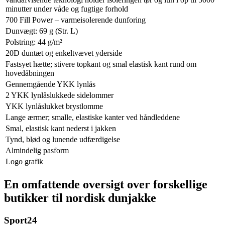
minutter under våde og fugtige forhold
700 Fill Power – varmeisolerende dunforing
Dunvægt: 69 g (Str. L)
Polstring: 44 g/m²
20D duntæt og enkeltvævet yderside
Fastsyet hætte; stivere topkant og smal elastisk kant rund om
hovedåbningen
Gennemgående YKK lynlås
2 YKK lynlåslukkede sidelommer
YKK lynlåslukket brystlomme
Lange ærmer; smalle, elastiske kanter ved håndleddene
Smal, elastisk kant nederst i jakken
Tynd, blød og lunende udfærdigelse
Almindelig pasform
Logo grafik
En omfattende oversigt over forskellige
butikker til nordisk dunjakke
Sport24