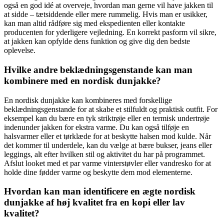
også en god idé at overveje, hvordan man gerne vil have jakken til
at sidde – tætsiddende eller mere rummelig. Hvis man er usikker,
kan man altid rådføre sig med ekspedienten eller kontakte
producenten for yderligere vejledning. En korrekt pasform vil sikre,
at jakken kan opfylde dens funktion og give dig den bedste
oplevelse.
Hvilke andre beklædningsgenstande kan man
kombinere med en nordisk dunjakke?
En nordisk dunjakke kan kombineres med forskellige
beklædningsgenstande for at skabe et stilfuldt og praktisk outfit. For
eksempel kan du bære en tyk striktrøje eller en termisk undertrøje
indenunder jakken for ekstra varme. Du kan også tilføje en
halsvarmer eller et tørklæde for at beskytte halsen mod kulde. Når
det kommer til underdele, kan du vælge at bære bukser, jeans eller
leggings, alt efter hvilken stil og aktivitet du har på programmet.
Afslut looket med et par varme vinterstøvler eller vandresko for at
holde dine fødder varme og beskytte dem mod elementerne.
Hvordan kan man identificere en ægte nordisk
dunjakke af høj kvalitet fra en kopi eller lav
kvalitet?