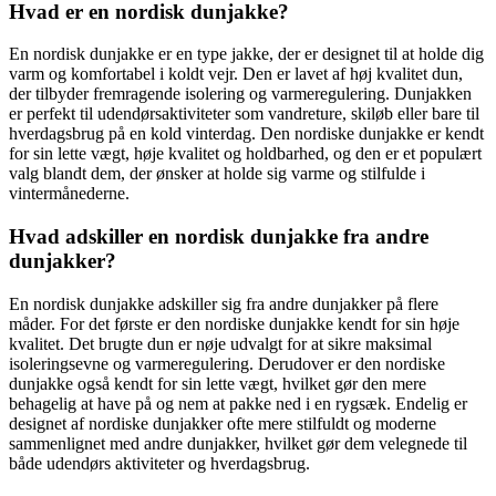
Hvad er en nordisk dunjakke?
En nordisk dunjakke er en type jakke, der er designet til at holde dig
varm og komfortabel i koldt vejr. Den er lavet af høj kvalitet dun,
der tilbyder fremragende isolering og varmeregulering. Dunjakken
er perfekt til udendørsaktiviteter som vandreture, skiløb eller bare til
hverdagsbrug på en kold vinterdag. Den nordiske dunjakke er kendt
for sin lette vægt, høje kvalitet og holdbarhed, og den er et populært
valg blandt dem, der ønsker at holde sig varme og stilfulde i
vintermånederne.
Hvad adskiller en nordisk dunjakke fra andre
dunjakker?
En nordisk dunjakke adskiller sig fra andre dunjakker på flere
måder. For det første er den nordiske dunjakke kendt for sin høje
kvalitet. Det brugte dun er nøje udvalgt for at sikre maksimal
isoleringsevne og varmeregulering. Derudover er den nordiske
dunjakke også kendt for sin lette vægt, hvilket gør den mere
behagelig at have på og nem at pakke ned i en rygsæk. Endelig er
designet af nordiske dunjakker ofte mere stilfuldt og moderne
sammenlignet med andre dunjakker, hvilket gør dem velegnede til
både udendørs aktiviteter og hverdagsbrug.