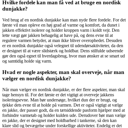
Hvilke fordele kan man få ved at bruge en nordisk
dunjakke?
Ved brug af en nordisk dunjakke kan man nyde flere fordele. For det
første vil man opleve en høj grad af varme og komfort, da dunet i
jakken effektivt isolerer og holder kroppen varm i koldt vejr. Den
lette vægt gør jakken behagelig at have på, og dens evne til at
regulere varmen betyder, at man ikke bliver overophedet. Desuden
er en nordisk dunjakke også velegnet til udendørsaktiviteter, da den
er designet til at være slidstærk og holdbar. Dens stilfulde udseende
gør den også egnet til hverdagsbrug, hvor man ønsker at se smart ud
og samtidig holde sig varm.
Hvad er nogle aspekter, man skal overveje, når man
vælger en nordisk dunjakke?
Når man vælger en nordisk dunjakke, er der flere aspekter, man skal
tage hensyn til. For det første er det vigtigt at overveje jakkens
isoleringsevne. Man bør undersøge, hvilket dun der er brugt, og
tjekke dets evne til at holde på varmen. Det er også vigtigt at vælge
en jakke, der passer godt, da en tætsiddende pasform hjælper med at
forhindre varmetab og holder kulden ude. Derudover bør man vælge
en jakke, der er designet med holdbarhed i tankerne, så den kan
klare slid og bevægelse under forskellige aktiviteter. Endelig er det