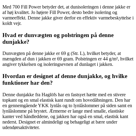
Med 700 Fill Power betyder det, at dunisoleringen i denne jakke er
af høj kvalitet. Jo højere Fill Power, desto bedre isolering og
varmeeffekt. Denne jakke giver derfor en effektiv varmebeskyttelse i
koldt vejr.
Hvad er dunvægten og polstringen på denne
dunjakke?
Dunvægten på denne jakke er 69 g (Str. L), hvilket betyder, at
mængden af dun i jakken er 69 gram. Polstringen er 44 g/m², hvilket
angiver tykkelsen og isoleringsevnen af dunlaget i jakken.
Hvordan er designet af denne dunjakke, og hvilke
funktioner har den?
Denne dunjakke fra Haglöfs har en fastsyet hætte med en stivere
topkant og en smal elastisk kant rundt om hovedåbningen. Den har
en gennemgående YKK lynlås og to lynlåslommer på siden samt en
lynlåslomme på brystet. Ærmerne er lange med smalle, elastiske
kanter ved håndleddene, og jakken har også en smal, elastisk kant
nederst. Designet er almindeligt og behageligt at bære under
udendørsaktiviteter.