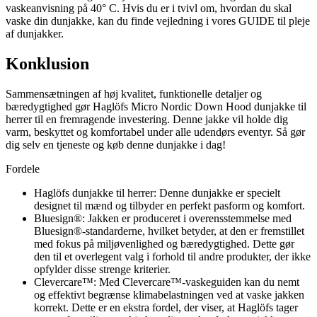
vaskeanvisning på 40° C. Hvis du er i tvivl om, hvordan du skal
vaske din dunjakke, kan du finde vejledning i vores GUIDE til pleje
af dunjakker.
Konklusion
Sammensætningen af høj kvalitet, funktionelle detaljer og
bæredygtighed gør Haglöfs Micro Nordic Down Hood dunjakke til
herrer til en fremragende investering. Denne jakke vil holde dig
varm, beskyttet og komfortabel under alle udendørs eventyr. Så gør
dig selv en tjeneste og køb denne dunjakke i dag!
Fordele
Haglöfs dunjakke til herrer: Denne dunjakke er specielt
designet til mænd og tilbyder en perfekt pasform og komfort.
Bluesign®: Jakken er produceret i overensstemmelse med
Bluesign®-standarderne, hvilket betyder, at den er fremstillet
med fokus på miljøvenlighed og bæredygtighed. Dette gør
den til et overlegent valg i forhold til andre produkter, der ikke
opfylder disse strenge kriterier.
Clevercare™: Med Clevercare™-vaskeguiden kan du nemt
og effektivt begrænse klimabelastningen ved at vaske jakken
korrekt. Dette er en ekstra fordel, der viser, at Haglöfs tager