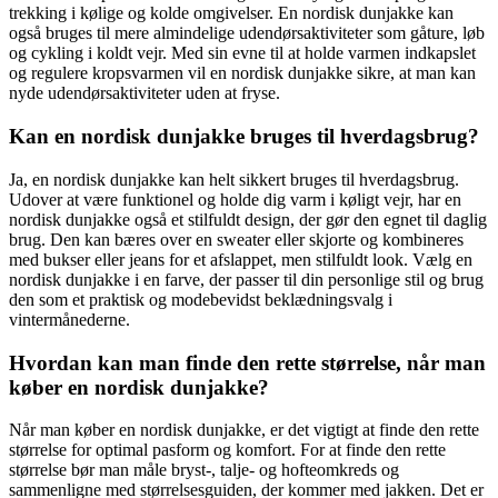
trekking i kølige og kolde omgivelser. En nordisk dunjakke kan
også bruges til mere almindelige udendørsaktiviteter som gåture, løb
og cykling i koldt vejr. Med sin evne til at holde varmen indkapslet
og regulere kropsvarmen vil en nordisk dunjakke sikre, at man kan
nyde udendørsaktiviteter uden at fryse.
Kan en nordisk dunjakke bruges til hverdagsbrug?
Ja, en nordisk dunjakke kan helt sikkert bruges til hverdagsbrug.
Udover at være funktionel og holde dig varm i køligt vejr, har en
nordisk dunjakke også et stilfuldt design, der gør den egnet til daglig
brug. Den kan bæres over en sweater eller skjorte og kombineres
med bukser eller jeans for et afslappet, men stilfuldt look. Vælg en
nordisk dunjakke i en farve, der passer til din personlige stil og brug
den som et praktisk og modebevidst beklædningsvalg i
vintermånederne.
Hvordan kan man finde den rette størrelse, når man
køber en nordisk dunjakke?
Når man køber en nordisk dunjakke, er det vigtigt at finde den rette
størrelse for optimal pasform og komfort. For at finde den rette
størrelse bør man måle bryst-, talje- og hofteomkreds og
sammenligne med størrelsesguiden, der kommer med jakken. Det er