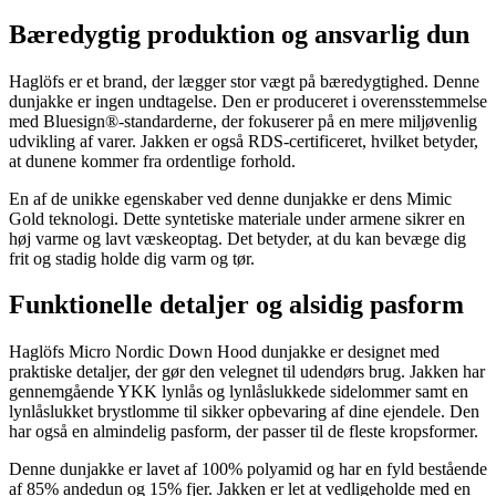
Bæredygtig produktion og ansvarlig dun
Haglöfs er et brand, der lægger stor vægt på bæredygtighed. Denne
dunjakke er ingen undtagelse. Den er produceret i overensstemmelse
med Bluesign®-standarderne, der fokuserer på en mere miljøvenlig
udvikling af varer. Jakken er også RDS-certificeret, hvilket betyder,
at dunene kommer fra ordentlige forhold.
En af de unikke egenskaber ved denne dunjakke er dens Mimic
Gold teknologi. Dette syntetiske materiale under armene sikrer en
høj varme og lavt væskeoptag. Det betyder, at du kan bevæge dig
frit og stadig holde dig varm og tør.
Funktionelle detaljer og alsidig pasform
Haglöfs Micro Nordic Down Hood dunjakke er designet med
praktiske detaljer, der gør den velegnet til udendørs brug. Jakken har
gennemgående YKK lynlås og lynlåslukkede sidelommer samt en
lynlåslukket brystlomme til sikker opbevaring af dine ejendele. Den
har også en almindelig pasform, der passer til de fleste kropsformer.
Denne dunjakke er lavet af 100% polyamid og har en fyld bestående
af 85% andedun og 15% fjer. Jakken er let at vedligeholde med en