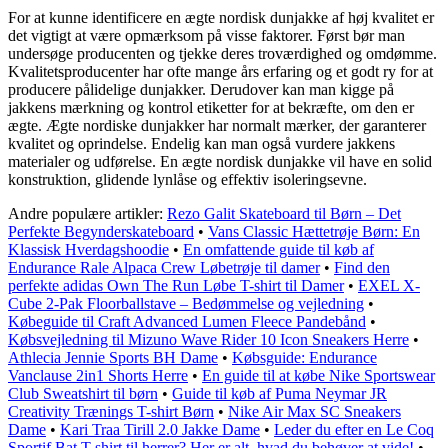
For at kunne identificere en ægte nordisk dunjakke af høj kvalitet er
det vigtigt at være opmærksom på visse faktorer. Først bør man
undersøge producenten og tjekke deres troværdighed og omdømme.
Kvalitetsproducenter har ofte mange års erfaring og et godt ry for at
producere pålidelige dunjakker. Derudover kan man kigge på
jakkens mærkning og kontrol etiketter for at bekræfte, om den er
ægte. Ægte nordiske dunjakker har normalt mærker, der garanterer
kvalitet og oprindelse. Endelig kan man også vurdere jakkens
materialer og udførelse. En ægte nordisk dunjakke vil have en solid
konstruktion, glidende lynlåse og effektiv isoleringsevne.
Andre populære artikler:
Rezo Galit Skateboard til Børn – Det
Perfekte Begynderskateboard
•
Vans Classic Hættetrøje Børn: En
Klassisk Hverdagshoodie
•
En omfattende guide til køb af
Endurance Rale Alpaca Crew Løbetrøje til damer
•
Find den
perfekte adidas Own The Run Løbe T-shirt til Damer
•
EXEL X-
Cube 2-Pak Floorballstave – Bedømmelse og vejledning
•
Købeguide til Craft Advanced Lumen Fleece Pandebånd
•
Købsvejledning til Mizuno Wave Rider 10 Icon Sneakers Herre
•
Athlecia Jennie Sports BH Dame
•
Købsguide: Endurance
Vanclause 2in1 Shorts Herre
•
En guide til at købe Nike Sportswear
Club Sweatshirt til børn
•
Guide til køb af Puma Neymar JR
Creativity Trænings T-shirt Børn
•
Nike Air Max SC Sneakers
Dame
•
Kari Traa Tirill 2.0 Jakke Dame
•
Leder du efter en Le Coq
Sportif Bat T-shirt til herrer? Her er alt, hvad du behøver at vide!
•