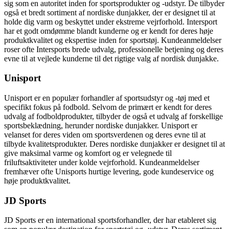
sig som en autoritet inden for sportsprodukter og -udstyr. De tilbyder
også et bredt sortiment af nordiske dunjakker, der er designet til at
holde dig varm og beskyttet under ekstreme vejrforhold. Intersport
har et godt omdømme blandt kunderne og er kendt for deres høje
produktkvalitet og ekspertise inden for sportstøj. Kundeanmeldelser
roser ofte Intersports brede udvalg, professionelle betjening og deres
evne til at vejlede kunderne til det rigtige valg af nordisk dunjakke.
Unisport
Unisport er en populær forhandler af sportsudstyr og -tøj med et
specifikt fokus på fodbold. Selvom de primært er kendt for deres
udvalg af fodboldprodukter, tilbyder de også et udvalg af forskellige
sportsbeklædning, herunder nordiske dunjakker. Unisport er
velanset for deres viden om sportsverdenen og deres evne til at
tilbyde kvalitetsprodukter. Deres nordiske dunjakker er designet til at
give maksimal varme og komfort og er velegnede til
friluftsaktiviteter under kolde vejrforhold. Kundeanmeldelser
fremhæver ofte Unisports hurtige levering, gode kundeservice og
høje produktkvalitet.
JD Sports
JD Sports er en international sportsforhandler, der har etableret sig