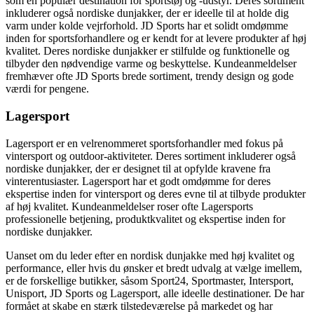
som en populær destination for sportstøj og -udstyr. Deres sortiment
inkluderer også nordiske dunjakker, der er ideelle til at holde dig
varm under kolde vejrforhold. JD Sports har et solidt omdømme
inden for sportsforhandlere og er kendt for at levere produkter af høj
kvalitet. Deres nordiske dunjakker er stilfulde og funktionelle og
tilbyder den nødvendige varme og beskyttelse. Kundeanmeldelser
fremhæver ofte JD Sports brede sortiment, trendy design og gode
værdi for pengene.
Lagersport
Lagersport er en velrenommeret sportsforhandler med fokus på
vintersport og outdoor-aktiviteter. Deres sortiment inkluderer også
nordiske dunjakker, der er designet til at opfylde kravene fra
vinterentusiaster. Lagersport har et godt omdømme for deres
ekspertise inden for vintersport og deres evne til at tilbyde produkter
af høj kvalitet. Kundeanmeldelser roser ofte Lagersports
professionelle betjening, produktkvalitet og ekspertise inden for
nordiske dunjakker.
Uanset om du leder efter en nordisk dunjakke med høj kvalitet og
performance, eller hvis du ønsker et bredt udvalg at vælge imellem,
er de forskellige butikker, såsom Sport24, Sportmaster, Intersport,
Unisport, JD Sports og Lagersport, alle ideelle destinationer. De har
formået at skabe en stærk tilstedeværelse på markedet og har