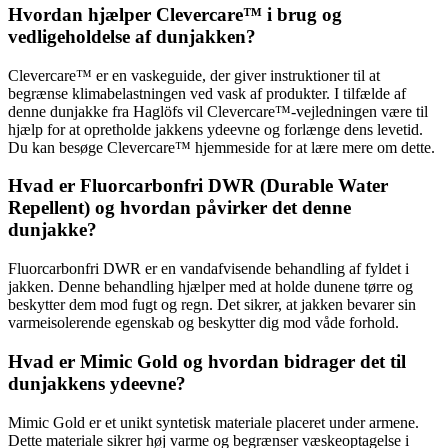
Hvordan hjælper Clevercare™ i brug og
vedligeholdelse af dunjakken?
Clevercare™ er en vaskeguide, der giver instruktioner til at
begrænse klimabelastningen ved vask af produkter. I tilfælde af
denne dunjakke fra Haglöfs vil Clevercare™-vejledningen være til
hjælp for at opretholde jakkens ydeevne og forlænge dens levetid.
Du kan besøge Clevercare™ hjemmeside for at lære mere om dette.
Hvad er Fluorcarbonfri DWR (Durable Water
Repellent) og hvordan påvirker det denne
dunjakke?
Fluorcarbonfri DWR er en vandafvisende behandling af fyldet i
jakken. Denne behandling hjælper med at holde dunene tørre og
beskytter dem mod fugt og regn. Det sikrer, at jakken bevarer sin
varmeisolerende egenskab og beskytter dig mod våde forhold.
Hvad er Mimic Gold og hvordan bidrager det til
dunjakkens ydeevne?
Mimic Gold er et unikt syntetisk materiale placeret under armene.
Dette materiale sikrer høj varme og begrænser væskeoptagelse i