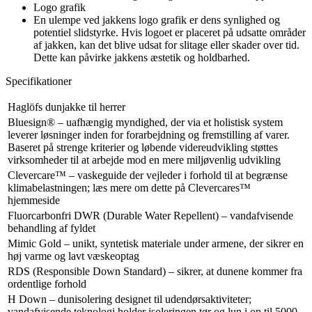
Logo grafik
En ulempe ved jakkens logo grafik er dens synlighed og
potentiel slidstyrke. Hvis logoet er placeret på udsatte områder
af jakken, kan det blive udsat for slitage eller skader over tid.
Dette kan påvirke jakkens æstetik og holdbarhed.
Specifikationer
Haglöfs dunjakke til herrer
Bluesign® – uafhængig myndighed, der via et holistisk system
leverer løsninger inden for forarbejdning og fremstilling af varer.
Baseret på strenge kriterier og løbende videreudvikling støttes
virksomheder til at arbejde mod en mere miljøvenlig udvikling
Clevercare™ – vaskeguide der vejleder i forhold til at begrænse
klimabelastningen; læs mere om dette på Clevercares™
hjemmeside
Fluorcarbonfri DWR (Durable Water Repellent) – vandafvisende
behandling af fyldet
Mimic Gold – unikt, syntetisk materiale under armene, der sikrer en
høj varme og lavt væskeoptag
RDS (Responsible Down Standard) – sikrer, at dunene kommer fra
ordentlige forhold
H Down – dunisolering designet til udendørsaktiviteter;
vandafvisende teknologi holder isoleringen tør og lun i op til 5000