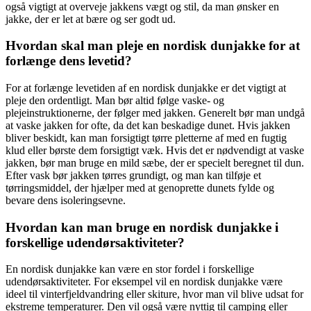
også vigtigt at overveje jakkens vægt og stil, da man ønsker en
jakke, der er let at bære og ser godt ud.
Hvordan skal man pleje en nordisk dunjakke for at
forlænge dens levetid?
For at forlænge levetiden af en nordisk dunjakke er det vigtigt at
pleje den ordentligt. Man bør altid følge vaske- og
plejeinstruktionerne, der følger med jakken. Generelt bør man undgå
at vaske jakken for ofte, da det kan beskadige dunet. Hvis jakken
bliver beskidt, kan man forsigtigt tørre pletterne af med en fugtig
klud eller børste dem forsigtigt væk. Hvis det er nødvendigt at vaske
jakken, bør man bruge en mild sæbe, der er specielt beregnet til dun.
Efter vask bør jakken tørres grundigt, og man kan tilføje et
tørringsmiddel, der hjælper med at genoprette dunets fylde og
bevare dens isoleringsevne.
Hvordan kan man bruge en nordisk dunjakke i
forskellige udendørsaktiviteter?
En nordisk dunjakke kan være en stor fordel i forskellige
udendørsaktiviteter. For eksempel vil en nordisk dunjakke være
ideel til vinterfjeldvandring eller skiture, hvor man vil blive udsat for
ekstreme temperaturer. Den vil også være nyttig til camping eller