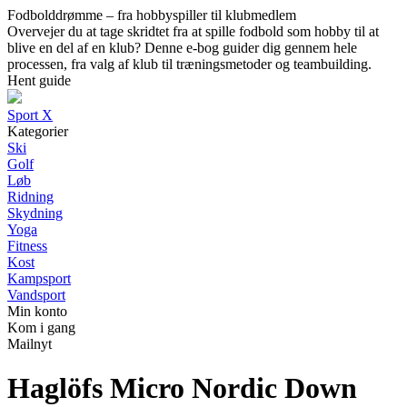
Fodbolddrømme – fra hobbyspiller til klubmedlem
Overvejer du at tage skridtet fra at spille fodbold som hobby til at
blive en del af en klub? Denne e-bog guider dig gennem hele
processen, fra valg af klub til træningsmetoder og teambuilding.
Hent guide
Sport X
Kategorier
Ski
Golf
Løb
Ridning
Skydning
Yoga
Fitness
Kost
Kampsport
Vandsport
Min konto
Kom i gang
Mailnyt
Haglöfs Micro Nordic Down