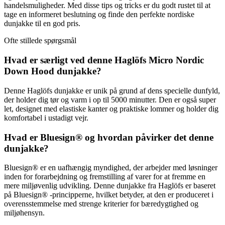
handelsmuligheder. Med disse tips og tricks er du godt rustet til at
tage en informeret beslutning og finde den perfekte nordiske
dunjakke til en god pris.
Ofte stillede spørgsmål
Hvad er særligt ved denne Haglöfs Micro Nordic
Down Hood dunjakke?
Denne Haglöfs dunjakke er unik på grund af dens specielle dunfyld,
der holder dig tør og varm i op til 5000 minutter. Den er også super
let, designet med elastiske kanter og praktiske lommer og holder dig
komfortabel i ustadigt vejr.
Hvad er Bluesign® og hvordan påvirker det denne
dunjakke?
Bluesign® er en uafhængig myndighed, der arbejder med løsninger
inden for forarbejdning og fremstilling af varer for at fremme en
mere miljøvenlig udvikling. Denne dunjakke fra Haglöfs er baseret
på Bluesign® -principperne, hvilket betyder, at den er produceret i
overensstemmelse med strenge kriterier for bæredygtighed og
miljøhensyn.