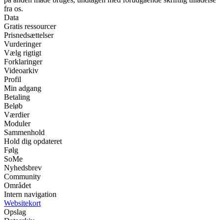
fra os.
Data
Gratis ressourcer
Prisnedsættelser
Vurderinger
Vælg rigtigt
Forklaringer
Videoarkiv
Profil
Min adgang
Betaling
Beløb
Værdier
Moduler
Sammenhold
Hold dig opdateret
Følg
SoMe
Nyhedsbrev
Community
Området
Intern navigation
Websitekort
Opslag