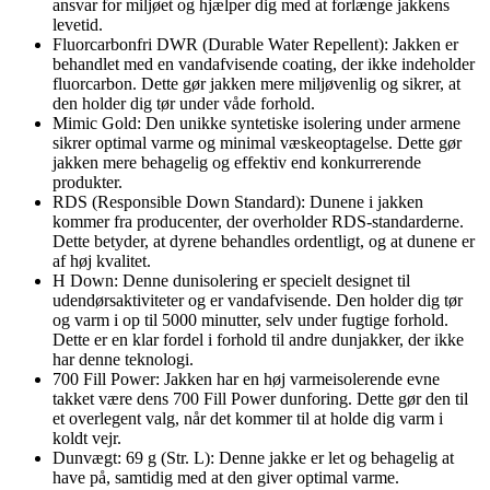
ansvar for miljøet og hjælper dig med at forlænge jakkens
levetid.
Fluorcarbonfri DWR (Durable Water Repellent): Jakken er
behandlet med en vandafvisende coating, der ikke indeholder
fluorcarbon. Dette gør jakken mere miljøvenlig og sikrer, at
den holder dig tør under våde forhold.
Mimic Gold: Den unikke syntetiske isolering under armene
sikrer optimal varme og minimal væskeoptagelse. Dette gør
jakken mere behagelig og effektiv end konkurrerende
produkter.
RDS (Responsible Down Standard): Dunene i jakken
kommer fra producenter, der overholder RDS-standarderne.
Dette betyder, at dyrene behandles ordentligt, og at dunene er
af høj kvalitet.
H Down: Denne dunisolering er specielt designet til
udendørsaktiviteter og er vandafvisende. Den holder dig tør
og varm i op til 5000 minutter, selv under fugtige forhold.
Dette er en klar fordel i forhold til andre dunjakker, der ikke
har denne teknologi.
700 Fill Power: Jakken har en høj varmeisolerende evne
takket være dens 700 Fill Power dunforing. Dette gør den til
et overlegent valg, når det kommer til at holde dig varm i
koldt vejr.
Dunvægt: 69 g (Str. L): Denne jakke er let og behagelig at
have på, samtidig med at den giver optimal varme.