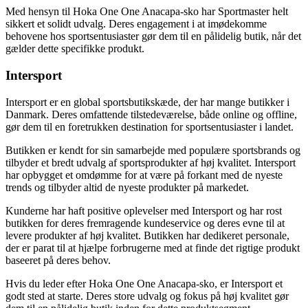
Med hensyn til Hoka One One Anacapa-sko har Sportmaster helt
sikkert et solidt udvalg. Deres engagement i at imødekomme
behovene hos sportsentusiaster gør dem til en pålidelig butik, når det
gælder dette specifikke produkt.
Intersport
Intersport er en global sportsbutikskæde, der har mange butikker i
Danmark. Deres omfattende tilstedeværelse, både online og offline,
gør dem til en foretrukken destination for sportsentusiaster i landet.
Butikken er kendt for sin samarbejde med populære sportsbrands og
tilbyder et bredt udvalg af sportsprodukter af høj kvalitet. Intersport
har opbygget et omdømme for at være på forkant med de nyeste
trends og tilbyder altid de nyeste produkter på markedet.
Kunderne har haft positive oplevelser med Intersport og har rost
butikken for deres fremragende kundeservice og deres evne til at
levere produkter af høj kvalitet. Butikken har dedikeret personale,
der er parat til at hjælpe forbrugerne med at finde det rigtige produkt
baseeret på deres behov.
Hvis du leder efter Hoka One One Anacapa-sko, er Intersport et
godt sted at starte. Deres store udvalg og fokus på høj kvalitet gør