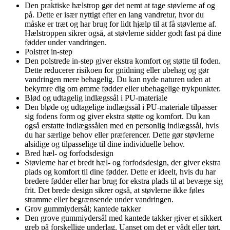
Den praktiske hælstrop gør det nemt at tage støvlerne af og
på. Dette er især nyttigt efter en lang vandretur, hvor du
måske er træt og har brug for lidt hjælp til at få støvlerne af.
Hælstroppen sikrer også, at støvlerne sidder godt fast på dine
fødder under vandringen.
Polstret in-step
Den polstrede in-step giver ekstra komfort og støtte til foden.
Dette reducerer risikoen for gnidning eller ubehag og gør
vandringen mere behagelig. Du kan nyde naturen uden at
bekymre dig om ømme fødder eller ubehagelige trykpunkter.
Blød og udtagelig indlægssål i PU-materiale
Den bløde og udtagelige indlægssål i PU-materiale tilpasser
sig fodens form og giver ekstra støtte og komfort. Du kan
også erstatte indlægssålen med en personlig indlægssål, hvis
du har særlige behov eller præferencer. Dette gør støvlerne
alsidige og tilpasselige til dine individuelle behov.
Bred hæl- og forfodsdesign
Støvlerne har et bredt hæl- og forfodsdesign, der giver ekstra
plads og komfort til dine fødder. Dette er ideelt, hvis du har
bredere fødder eller har brug for ekstra plads til at bevæge sig
frit. Det brede design sikrer også, at støvlerne ikke føles
stramme eller begrænsende under vandringen.
Grov gummiydersål; kantede takker
Den grove gummiydersål med kantede takker giver et sikkert
greb på forskellige underlag. Uanset om det er vådt eller tørt,