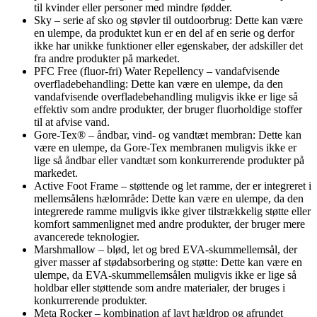
til kvinder eller personer med mindre fødder.
Sky – serie af sko og støvler til outdoorbrug: Dette kan være
en ulempe, da produktet kun er en del af en serie og derfor
ikke har unikke funktioner eller egenskaber, der adskiller det
fra andre produkter på markedet.
PFC Free (fluor-fri) Water Repellency – vandafvisende
overfladebehandling: Dette kan være en ulempe, da den
vandafvisende overfladebehandling muligvis ikke er lige så
effektiv som andre produkter, der bruger fluorholdige stoffer
til at afvise vand.
Gore-Tex® – åndbar, vind- og vandtæt membran: Dette kan
være en ulempe, da Gore-Tex membranen muligvis ikke er
lige så åndbar eller vandtæt som konkurrerende produkter på
markedet.
Active Foot Frame – støttende og let ramme, der er integreret i
mellemsålens hælområde: Dette kan være en ulempe, da den
integrerede ramme muligvis ikke giver tilstrækkelig støtte eller
komfort sammenlignet med andre produkter, der bruger mere
avancerede teknologier.
Marshmallow – blød, let og bred EVA-skummellemsål, der
giver masser af stødabsorbering og støtte: Dette kan være en
ulempe, da EVA-skummellemsålen muligvis ikke er lige så
holdbar eller støttende som andre materialer, der bruges i
konkurrerende produkter.
Meta Rocker – kombination af lavt hældrop og afrundet