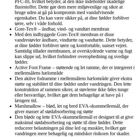
PFC-fri, hvilket betyder, at den ikke indeholder skadelige
fluorstoffer. Dette gør dem mere miljøvenlige og sikre at
bruge uden at gå på kompromis med vandafvisende
egenskaber. Du kan være sikker på, at dine fødder forbliver
tørre, selv i våde forhold.
Gore-Tex® – åndbar, vind- og vandtæt membran
Med den indbyggede Gore-Tex® membran er disse
vandrestøvler åndbare, vindtætte og vandtætte. Dette betyder,
at dine fødder forbliver tørre og komfortable, uanset vejret.
Samtidig tillader membranen, at overskydende varme og fugt
kan slippe ud, hvilket forhindrer overophedning og svedige
fødder.
Active Foot Frame – støttende og let ramme, der er integreret i
mellemsålens hælområde
Den aktive fodramme i mellemsålens hælområde giver ekstra
støtte og stabilitet til dine fødder under vandringen. Den lette
konstruktion af rammen sikrer, at støvlerne ikke føles tunge
eller besværlige, hvilket gør dem behagelige at have på i
længere tid.
Marshmallow – blød, let og bred EVA-skummellemsål, der
giver masser af stødabsorbering og støtte
Den bløde og lette EVA-skummellemsål er designet til at give
maksimal stødabsorbering og støtte til dine fødder. Dette
reducerer belastningen på dine led og muskler, hvilket gør
vandringen mere behagelig og mindsker risikoen for skader.