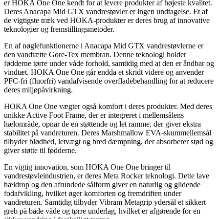
er HOKA One One kendt for at levere produkter af højeste kvalitet.
Deres Anacapa Mid GTX vandrestøvler er ingen undtagelse. Et af
de vigtigste træk ved HOKA-produkter er deres brug af innovative
teknologier og fremstillingsmetoder.
En af nøglefunktionerne i Anacapa Mid GTX vandrestøvlerne er
den vandtætte Gore-Tex membran. Denne teknologi holder
fødderne tørre under våde forhold, samtidig med at den er åndbar og
vindtæt. HOKA One One går endda et skridt videre og anvender
PFC-fri (fluorfri) vandafvisende overfladebehandling for at reducere
deres miljøpåvirkning.
HOKA One One vægter også komfort i deres produkter. Med deres
unikke Active Foot Frame, der er integreret i mellemsålens
hælområde, opnår de en støttende og let ramme, der giver ekstra
stabilitet på vandreturen. Deres Marshmallow EVA-skummellemsål
tilbyder blødhed, letvægt og bred dæmpning, der absorberer stød og
giver støtte til fødderne.
En vigtig innovation, som HOKA One One bringer til
vandrestøvleindustrien, er deres Meta Rocker teknologi. Dette lave
hældrop og den afrundede sålform giver en naturlig og glidende
fodafvikling, hvilket øger komforten og fremdriften under
vandreturen. Samtidig tilbyder Vibram Metagrip ydersål et sikkert
greb på både våde og tørre underlag, hvilket er afgørende for en