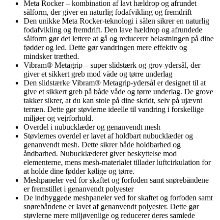
Meta Rocker – kombination af lavt hældrop og afrundet
sålform, der giver en naturlig fodafvikling og fremdrift
Den unikke Meta Rocker-teknologi i sålen sikrer en naturlig
fodafvikling og fremdrift. Den lave hældrop og afrundede
sålform gør det lettere at gå og reducerer belastningen på dine
fødder og led. Dette gør vandringen mere effektiv og
mindsker træthed.
Vibram® Metagrip – super slidstærk og grov ydersål, der
giver et sikkert greb mod våde og tørre underlag
Den slidstærke Vibram® Metagrip-ydersål er designet til at
give et sikkert greb på både våde og tørre underlag. De grove
takker sikrer, at du kan stole på dine skridt, selv på ujævnt
terræn. Dette gør støvlerne ideelle til vandring i forskellige
miljøer og vejrforhold.
Overdel i nubucklæder og genanvendt mesh
Støvlernes overdel er lavet af holdbart nubucklæder og
genanvendt mesh. Dette sikrer både holdbarhed og
åndbarhed. Nubucklæderet giver beskyttelse mod
elementerne, mens mesh-materialet tillader luftcirkulation for
at holde dine fødder kølige og tørre.
Meshpaneler ved for skaftet og forfoden samt snørebåndene
er fremstillet i genanvendt polyester
De indbyggede meshpaneler ved for skaftet og forfoden samt
snørebåndene er lavet af genanvendt polyester. Dette gør
støvlerne mere miljøvenlige og reducerer deres samlede