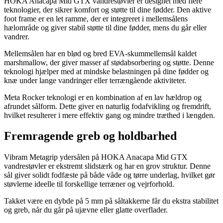
HOKA Anacapa Mid GTX vandrestøvler er designet med flere
teknologier, der sikrer komfort og støtte til dine fødder. Den aktive
foot frame er en let ramme, der er integreret i mellemsålens
hælområde og giver stabil støtte til dine fødder, mens du går eller
vandrer.
Mellemsålen har en blød og bred EVA-skummellemsål kaldet
marshmallow, der giver masser af stødabsorbering og støtte. Denne
teknologi hjælper med at mindske belastningen på dine fødder og
knæ under lange vandringer eller terrængående aktiviteter.
Meta Rocker teknologi er en kombination af en lav hældrop og
afrundet sålform. Dette giver en naturlig fodafvikling og fremdrift,
hvilket resulterer i mere effektiv gang og mindre træthed i længden.
Fremragende greb og holdbarhed
Vibram Metagrip ydersålen på HOKA Anacapa Mid GTX
vandrestøvler er ekstremt slidstærk og har en grov struktur. Denne
sål giver solidt fodfæste på både våde og tørre underlag, hvilket gør
støvlerne ideelle til forskellige terræner og vejrforhold.
Takket være en dybde på 5 mm på såltakkerne får du ekstra stabilitet
og greb, når du går på ujævne eller glatte overflader.