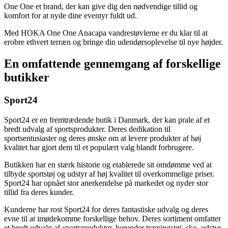
One One et brand, der kan give dig den nødvendige tillid og
komfort for at nyde dine eventyr fuldt ud.
Med HOKA One One Anacapa vandrestøvlerne er du klar til at
erobre ethvert terræn og bringe din udendørsoplevelse til nye højder.
En omfattende gennemgang af forskellige
butikker
Sport24
Sport24 er en fremtrædende butik i Danmark, der kan prale af et
bredt udvalg af sportsprodukter. Deres dedikation til
sportsentusiaster og deres ønske om at levere produkter af høj
kvalitet har gjort dem til et populært valg blandt forbrugere.
Butikken har en stærk historie og etablerede sit omdømme ved at
tilbyde sportstøj og udstyr af høj kvalitet til overkommelige priser.
Sport24 har opnået stor anerkendelse på markedet og nyder stor
tillid fra deres kunder.
Kunderne har rost Sport24 for deres fantastiske udvalg og deres
evne til at imødekomme forskellige behov. Deres sortiment omfatter
et bredt udvalg af sportsprodukter, herunder træningstøj, sko, udstyr