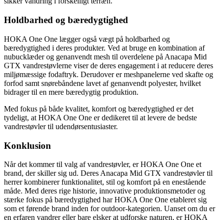
sikker vandring i forskelligt terræn.
Holdbarhed og bæredygtighed
HOKA One One lægger også vægt på holdbarhed og
bæredygtighed i deres produkter. Ved at bruge en kombination af
nubucklæder og genanvendt mesh til overdelene på Anacapa Mid
GTX vandrestøvlerne viser de deres engagement i at reducere deres
miljømæssige fodaftryk. Derudover er meshpanelerne ved skafte og
forfod samt snørebåndene lavet af genanvendt polyester, hvilket
bidrager til en mere bæredygtig produktion.
Med fokus på både kvalitet, komfort og bæredygtighed er det
tydeligt, at HOKA One One er dedikeret til at levere de bedste
vandrestøvler til udendørsentusiaster.
Konklusion
Når det kommer til valg af vandrestøvler, er HOKA One One et
brand, der skiller sig ud. Deres Anacapa Mid GTX vandrestøvler til
herrer kombinerer funktionalitet, stil og komfort på en enestående
måde. Med deres rige historie, innovative produktionsmetoder og
stærke fokus på bæredygtighed har HOKA One One etableret sig
som et førende brand inden for outdoor-kategorien. Uanset om du er
en erfaren vandrer eller bare elsker at udforske naturen, er HOKA