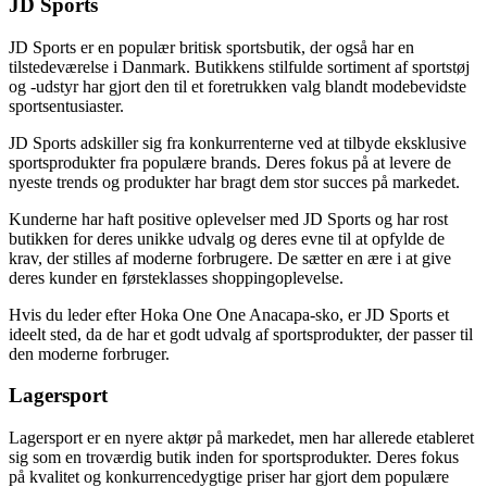
JD Sports
JD Sports er en populær britisk sportsbutik, der også har en
tilstedeværelse i Danmark. Butikkens stilfulde sortiment af sportstøj
og -udstyr har gjort den til et foretrukken valg blandt modebevidste
sportsentusiaster.
JD Sports adskiller sig fra konkurrenterne ved at tilbyde eksklusive
sportsprodukter fra populære brands. Deres fokus på at levere de
nyeste trends og produkter har bragt dem stor succes på markedet.
Kunderne har haft positive oplevelser med JD Sports og har rost
butikken for deres unikke udvalg og deres evne til at opfylde de
krav, der stilles af moderne forbrugere. De sætter en ære i at give
deres kunder en førsteklasses shoppingoplevelse.
Hvis du leder efter Hoka One One Anacapa-sko, er JD Sports et
ideelt sted, da de har et godt udvalg af sportsprodukter, der passer til
den moderne forbruger.
Lagersport
Lagersport er en nyere aktør på markedet, men har allerede etableret
sig som en troværdig butik inden for sportsprodukter. Deres fokus
på kvalitet og konkurrencedygtige priser har gjort dem populære