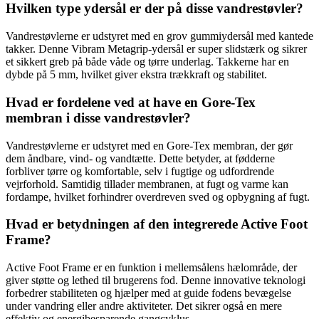
Hvilken type ydersål er der på disse vandrestøvler?
Vandrestøvlerne er udstyret med en grov gummiydersål med kantede
takker. Denne Vibram Metagrip-ydersål er super slidstærk og sikrer
et sikkert greb på både våde og tørre underlag. Takkerne har en
dybde på 5 mm, hvilket giver ekstra trækkraft og stabilitet.
Hvad er fordelene ved at have en Gore-Tex
membran i disse vandrestøvler?
Vandrestøvlerne er udstyret med en Gore-Tex membran, der gør
dem åndbare, vind- og vandtætte. Dette betyder, at fødderne
forbliver tørre og komfortable, selv i fugtige og udfordrende
vejrforhold. Samtidig tillader membranen, at fugt og varme kan
fordampe, hvilket forhindrer overdreven sved og opbygning af fugt.
Hvad er betydningen af ​​den integrerede Active Foot
Frame?
Active Foot Frame er en funktion i mellemsålens hælområde, der
giver støtte og lethed til brugerens fod. Denne innovative teknologi
forbedrer stabiliteten og hjælper med at guide fodens bevægelse
under vandring eller andre aktiviteter. Det sikrer også en mere
effektiv og energibesparende gangcyklus.