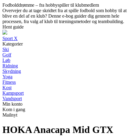
Fodbolddrømme – fra hobbyspiller til klubmedlem
Overvejer du at tage skridtet fra at spille fodbold som hobby til at
blive en del af en klub? Denne e-bog guider dig gennem hele
processen, fra valg af klub til træningsmetoder og teambuilding.
Hent guide
Sport X
Kategorier
Ski
Golf
Løb
Ridning
Skydning
Yoga
Fitness
Kost
Kampsport
Vandsport
Min konto
Kom i gang
Mailnyt
HOKA Anacapa Mid GTX