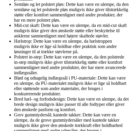
Semiløs og let polstret pløs: Dette kan være en ulempe, da den
semiløse og let polstrede pløs muligvis ikke giver tilstrækkelig
støtte eller komfort sammenlignet med andre produkter, der
har en mere polstret pløs.
Mid-cut skaft: Dette kan være en ulempe, da en mid-cut skaft
muligvis ikke giver den ønskede støtte eller beskyttelse til
anklerne sammenlignet med højere skaftede støvler.
Hælstrop: Dette kan være en ulempe, da hælstroppen
muligvis ikke er lige så holdbar eller praktisk som andre
løsninger til at trække støvlerne på.
Polstret in-step: Dette kan være en ulempe, da den polstrede
in-step muligvis ikke giver tilstrækkelig støtte eller komfort
sammenlignet med andre produkter, der har mere avancerede
indlægssåler.
Blød og udtagelig indlægssål i PU-materiale: Dette kan være
en ulempe, da PU-materialet muligvis ikke er lige så holdbart
eller støttende som andre materialer, der bruges i
konkurrerende produkter.
Bred hæl- og forfodsdesign: Dette kan være en ulempe, da det
brede design muligvis ikke passer til alle fodtyper eller giver
den ønskede pasform og komfort.
Grov gummiydersål; kantede takker: Dette kan være en
ulempe, da de grove gummiydersåler med kantede takker
muligvis ikke giver den ønskede trækkraft eller holdbarhed
sammenlignet med andre ydersåler, der bruges i