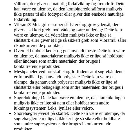
sålform, der giver en naturlig fodafvikling og fremdrift: Dette
kan være en ulempe, da den kombinerede sålform muligvis
ikke passer til alle fodtyper eller giver den ønskede naturlige
fodafvikling.
Vibram® Metagrip – super slidstærk og grov ydersål, der
giver et sikkert greb mod våde og tørre underlag: Dette kan
være en ulempe, da ydersålen muligvis ikke er lige så
slidstærk eller giver et lige så sikkert greb som Vibram®-såler
i konkurrerende produkter.
Overdel i nubucklæder og genanvendt mesh: Dette kan være
en ulempe, da materialerne muligvis ikke er lige så holdbare
eller åndbare som andre materialer, der bruges i
konkurrerende produkter.
Meshpaneler ved for skaftet og forfoden samt snørebåndene
er fremstillet i genanvendt polyester: Dette kan være en
ulempe, da genanvendt polyester muligvis ikke er lige så
slidstærkt eller behageligt som andre materialer, der bruges i
konkurrerende produkter.
Snørelukning: Dette kan være en ulempe, da snørelukningen
muligvis ikke er lige så nem eller holdbar som andre
lukningssystemer, f.eks. lynlåse eller velcro.
Snørehægter øverst på skaftet: Dette kan være en ulempe, da
snørehægterne muligvis ikke er lige så sikre eller holdbare
som andre snøresystemer, der bruges i konkurrerende
produkter.