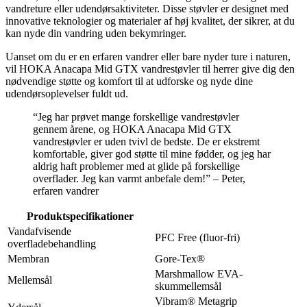
vandreture eller udendørsaktiviteter. Disse støvler er designet med
innovative teknologier og materialer af høj kvalitet, der sikrer, at du
kan nyde din vandring uden bekymringer.
Uanset om du er en erfaren vandrer eller bare nyder ture i naturen,
vil HOKA Anacapa Mid GTX vandrestøvler til herrer give dig den
nødvendige støtte og komfort til at udforske og nyde dine
udendørsoplevelser fuldt ud.
“Jeg har prøvet mange forskellige vandrestøvler
gennem årene, og HOKA Anacapa Mid GTX
vandrestøvler er uden tvivl de bedste. De er ekstremt
komfortable, giver god støtte til mine fødder, og jeg har
aldrig haft problemer med at glide på forskellige
overflader. Jeg kan varmt anbefale dem!” – Peter,
erfaren vandrer
Produktspecifikationer
Vandafvisende
PFC Free (fluor-fri)
overfladebehandling
Membran
Gore-Tex®
Marshmallow EVA-
Mellemsål
skummellemsål
Vibram® Metagrip