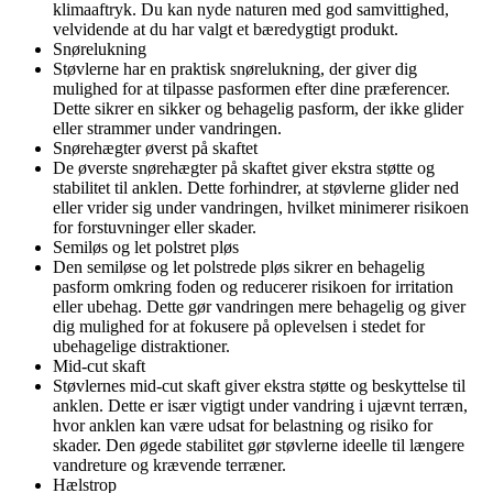
klimaaftryk. Du kan nyde naturen med god samvittighed,
velvidende at du har valgt et bæredygtigt produkt.
Snørelukning
Støvlerne har en praktisk snørelukning, der giver dig
mulighed for at tilpasse pasformen efter dine præferencer.
Dette sikrer en sikker og behagelig pasform, der ikke glider
eller strammer under vandringen.
Snørehægter øverst på skaftet
De øverste snørehægter på skaftet giver ekstra støtte og
stabilitet til anklen. Dette forhindrer, at støvlerne glider ned
eller vrider sig under vandringen, hvilket minimerer risikoen
for forstuvninger eller skader.
Semiløs og let polstret pløs
Den semiløse og let polstrede pløs sikrer en behagelig
pasform omkring foden og reducerer risikoen for irritation
eller ubehag. Dette gør vandringen mere behagelig og giver
dig mulighed for at fokusere på oplevelsen i stedet for
ubehagelige distraktioner.
Mid-cut skaft
Støvlernes mid-cut skaft giver ekstra støtte og beskyttelse til
anklen. Dette er især vigtigt under vandring i ujævnt terræn,
hvor anklen kan være udsat for belastning og risiko for
skader. Den øgede stabilitet gør støvlerne ideelle til længere
vandreture og krævende terræner.
Hælstrop