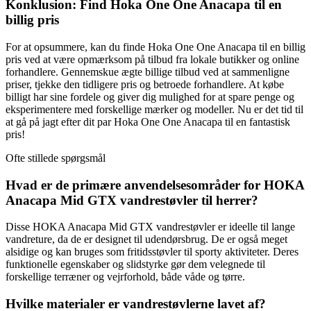
Konklusion: Find Hoka One One Anacapa til en
billig pris
For at opsummere, kan du finde Hoka One One Anacapa til en billig
pris ved at være opmærksom på tilbud fra lokale butikker og online
forhandlere. Gennemskue ægte billige tilbud ved at sammenligne
priser, tjekke den tidligere pris og betroede forhandlere. At købe
billigt har sine fordele og giver dig mulighed for at spare penge og
eksperimentere med forskellige mærker og modeller. Nu er det tid til
at gå på jagt efter dit par Hoka One One Anacapa til en fantastisk
pris!
Ofte stillede spørgsmål
Hvad er de primære anvendelsesområder for HOKA
Anacapa Mid GTX vandrestøvler til herrer?
Disse HOKA Anacapa Mid GTX vandrestøvler er ideelle til lange
vandreture, da de er designet til udendørsbrug. De er også meget
alsidige og kan bruges som fritidsstøvler til sporty aktiviteter. Deres
funktionelle egenskaber og slidstyrke gør dem velegnede til
forskellige terræner og vejrforhold, både våde og tørre.
Hvilke materialer er vandrestøvlerne lavet af?