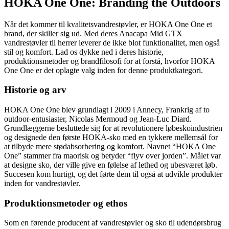
HOKA One One: Branding the Outdoors
Når det kommer til kvalitetsvandrestøvler, er HOKA One One et
brand, der skiller sig ud. Med deres Anacapa Mid GTX
vandrestøvler til herrer leverer de ikke blot funktionalitet, men også
stil og komfort. Lad os dykke ned i deres historie,
produktionsmetoder og brandfilosofi for at forstå, hvorfor HOKA
One One er det oplagte valg inden for denne produktkategori.
Historie og arv
HOKA One One blev grundlagt i 2009 i Annecy, Frankrig af to
outdoor-entusiaster, Nicolas Mermoud og Jean-Luc Diard.
Grundlæggerne besluttede sig for at revolutionere løbeskoindustrien
og designede den første HOKA-sko med en tykkere mellemsål for
at tilbyde mere stødabsorbering og komfort. Navnet “HOKA One
One” stammer fra maorisk og betyder “flyv over jorden”. Målet var
at designe sko, der ville give en følelse af lethed og ubesværet løb.
Succesen kom hurtigt, og det førte dem til også at udvikle produkter
inden for vandrestøvler.
Produktionsmetoder og ethos
Som en førende producent af vandrestøvler og sko til udendørsbrug