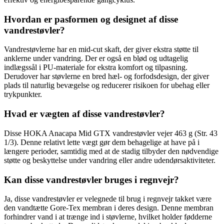
Hvordan er pasformen og designet af disse
vandrestøvler?
Vandrestøvlerne har en mid-cut skaft, der giver ekstra støtte til
anklerne under vandring. Der er også en blød og udtagelig
indlægssål i PU-materiale for ekstra komfort og tilpasning.
Derudover har støvlerne en bred hæl- og forfodsdesign, der giver
plads til naturlig bevægelse og reducerer risikoen for ubehag eller
trykpunkter.
Hvad er vægten af ​​disse vandrestøvler?
Disse HOKA Anacapa Mid GTX vandrestøvler vejer 463 g (Str. 43
1/3). Denne relativt lette vægt gør dem behagelige at have på i
længere perioder, samtidig med at de stadig tilbyder den nødvendige
støtte og beskyttelse under vandring eller andre udendørsaktiviteter.
Kan disse vandrestøvler bruges i regnvejr?
Ja, disse vandrestøvler er velegnede til brug i regnvejr takket være
den vandtætte Gore-Tex membran i deres design. Denne membran
forhindrer vand i at trænge ind i støvlerne, hvilket holder fødderne