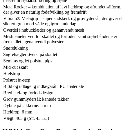
masser af stødabsorbering og støtte
Meta Rocker – kombination af lavt hældrop og afrundet sålform,
der giver en naturlig fodafvikling og fremdrift
Vibram® Metagrip – super slidstærk og grov ydersål, der giver et
sikkert greb mod våde og tørre underlag
Overdel i nubucklæder og genanvendt mesh
Meshpaneler ved for skaftet og forfoden samt snørebåndene er
fremstillet i genanvendt polyester
Snørelukning
Snørehægter øverst på skaftet
Semiløs og let polstret pløs
Mid-cut skaft
Hælstrop
Polstret in-step
Blød og udtagelig indlægssål i PU-materiale
Bred hæl- og forfodsdesign
Grov gummiydersål; kantede takker
Dybde på takkerne: 5 mm
Hældrop: 6 mm
Vægt: 463 g (Str. 43 1/3)