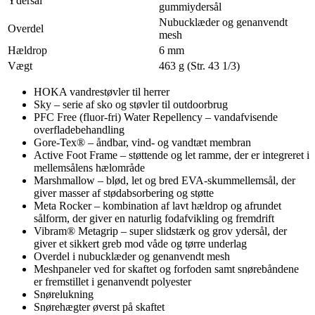
Ydersål
gummiydersål
Nubucklæder og genanvendt
Overdel
mesh
Hældrop
6 mm
Vægt
463 g (Str. 43 1/3)
HOKA vandrestøvler til herrer
Sky – serie af sko og støvler til outdoorbrug
PFC Free (fluor-fri) Water Repellency – vandafvisende
overfladebehandling
Gore-Tex® – åndbar, vind- og vandtæt membran
Active Foot Frame – støttende og let ramme, der er integreret i
mellemsålens hælområde
Marshmallow – blød, let og bred EVA-skummellemsål, der
giver masser af stødabsorbering og støtte
Meta Rocker – kombination af lavt hældrop og afrundet
sålform, der giver en naturlig fodafvikling og fremdrift
Vibram® Metagrip – super slidstærk og grov ydersål, der
giver et sikkert greb mod våde og tørre underlag
Overdel i nubucklæder og genanvendt mesh
Meshpaneler ved for skaftet og forfoden samt snørebåndene
er fremstillet i genanvendt polyester
Snørelukning
Snørehægter øverst på skaftet