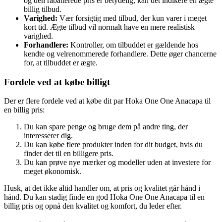
og den rabatterede pris er betydelig, kan det indikere en ægte
billig tilbud.
Varighed:
Vær forsigtig med tilbud, der kun varer i meget
kort tid. Ægte tilbud vil normalt have en mere realistisk
varighed.
Forhandlere:
Kontroller, om tilbuddet er gældende hos
kendte og velrenommerede forhandlere. Dette øger chancerne
for, at tilbuddet er ægte.
Fordele ved at købe billigt
Der er flere fordele ved at købe dit par Hoka One One Anacapa til
en billig pris:
Du kan spare penge og bruge dem på andre ting, der
interesserer dig.
Du kan købe flere produkter inden for dit budget, hvis du
finder det til en billigere pris.
Du kan prøve nye mærker og modeller uden at investere for
meget økonomisk.
Husk, at det ikke altid handler om, at pris og kvalitet går hånd i
hånd. Du kan stadig finde en god Hoka One One Anacapa til en
billig pris og opnå den kvalitet og komfort, du leder efter.