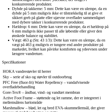
konkurrerende produkter.
Dybde på takkerne: 5 mm: Dette kan være en ulempe, da en
dybde på 5 mm muligvis ikke er tilstrækkelig til at give et
sikkert greb på glatte eller ujævne overflader sammenlignet
med dybere takker i konkurrerende produkter.
Hældrop: 6 mm: Dette kan være en ulempe, da et hældrop på
6 mm muligvis ikke passer til alle løbestile eller giver den
ønskede balance og stabilitet.
Vægt: 463 g (Str. 43 1/3): Dette kan være en ulempe, da en
vægt på 463 g muligvis er tungere end andre produkter på
markedet, hvilket kan påvirke komforten og ydeevnen under
længere vandreture.
Specifikationer
HOKA vandrestøvler til herrer
Sky – serie af sko og støvler til outdoorbrug
PFC Free (fluor-fri) Water Repellency – vandafvisende
overfladebehandling
Gore-Tex® – åndbar, vind- og vandtæt membran
Active Foot Frame – støttende og let ramme, der er integreret i
mellemsålens hælområde
Marshmallow – blød, let og bred EVA-skummellemsål, der giver