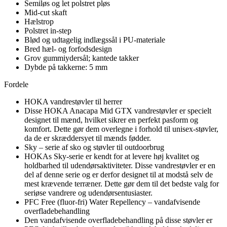
Semiløs og let polstret pløs
Mid-cut skaft
Hælstrop
Polstret in-step
Blød og udtagelig indlægssål i PU-materiale
Bred hæl- og forfodsdesign
Grov gummiydersål; kantede takker
Dybde på takkerne: 5 mm
Fordele
HOKA vandrestøvler til herrer
Disse HOKA Anacapa Mid GTX vandrestøvler er specielt
designet til mænd, hvilket sikrer en perfekt pasform og
komfort. Dette gør dem overlegne i forhold til unisex-støvler,
da de er skræddersyet til mænds fødder.
Sky – serie af sko og støvler til outdoorbrug
HOKAs Sky-serie er kendt for at levere høj kvalitet og
holdbarhed til udendørsaktiviteter. Disse vandrestøvler er en
del af denne serie og er derfor designet til at modstå selv de
mest krævende terræner. Dette gør dem til det bedste valg for
seriøse vandrere og udendørsentusiaster.
PFC Free (fluor-fri) Water Repellency – vandafvisende
overfladebehandling
Den vandafvisende overfladebehandling på disse støvler er