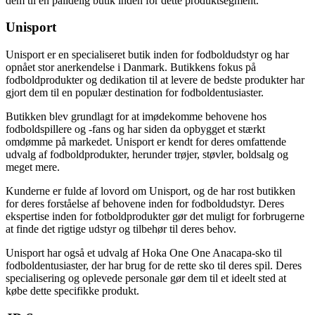
dem til en pålidelig butik inden for dette produktsegment.
Unisport
Unisport er en specialiseret butik inden for fodboldudstyr og har
opnået stor anerkendelse i Danmark. Butikkens fokus på
fodboldprodukter og dedikation til at levere de bedste produkter har
gjort dem til en populær destination for fodboldentusiaster.
Butikken blev grundlagt for at imødekomme behovene hos
fodboldspillere og -fans og har siden da opbygget et stærkt
omdømme på markedet. Unisport er kendt for deres omfattende
udvalg af fodboldprodukter, herunder trøjer, støvler, boldsalg og
meget mere.
Kunderne er fulde af lovord om Unisport, og de har rost butikken
for deres forståelse af behovene inden for fodboldudstyr. Deres
ekspertise inden for fotboldprodukter gør det muligt for forbrugerne
at finde det rigtige udstyr og tilbehør til deres behov.
Unisport har også et udvalg af Hoka One One Anacapa-sko til
fodboldentusiaster, der har brug for de rette sko til deres spil. Deres
specialisering og oplevede personale gør dem til et ideelt sted at
købe dette specifikke produkt.