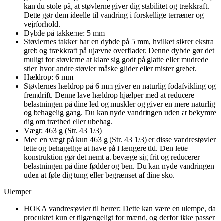
kan du stole på, at støvlerne giver dig stabilitet og trækkraft.
Dette gør dem ideelle til vandring i forskellige terræner og
vejrforhold.
Dybde på takkerne: 5 mm
Støvlernes takker har en dybde på 5 mm, hvilket sikrer ekstra
greb og trækkraft på ujævne overflader. Denne dybde gør det
muligt for støvlerne at klare sig godt på glatte eller mudrede
stier, hvor andre støvler måske glider eller mister grebet.
Hældrop: 6 mm
Støvlernes hældrop på 6 mm giver en naturlig fodafvikling og
fremdrift. Denne lave hældrop hjælper med at reducere
belastningen på dine led og muskler og giver en mere naturlig
og behagelig gang. Du kan nyde vandringen uden at bekymre
dig om træthed eller ubehag.
Vægt: 463 g (Str. 43 1/3)
Med en vægt på kun 463 g (Str. 43 1/3) er disse vandrestøvler
lette og behagelige at have på i længere tid. Den lette
konstruktion gør det nemt at bevæge sig frit og reducerer
belastningen på dine fødder og ben. Du kan nyde vandringen
uden at føle dig tung eller begrænset af dine sko.
Ulemper
HOKA vandrestøvler til herrer: Dette kan være en ulempe, da
produktet kun er tilgængeligt for mænd, og derfor ikke passer