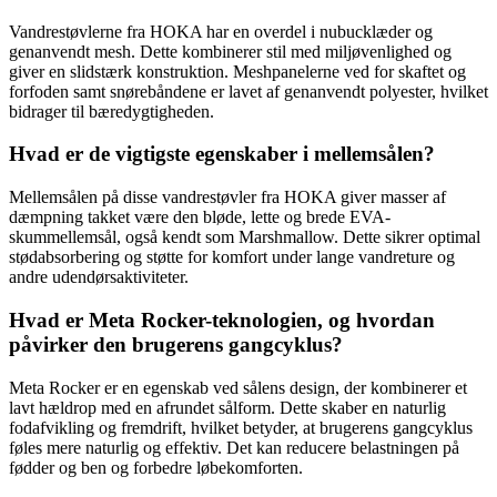
Vandrestøvlerne fra HOKA har en overdel i nubucklæder og
genanvendt mesh. Dette kombinerer stil med miljøvenlighed og
giver en slidstærk konstruktion. Meshpanelerne ved for skaftet og
forfoden samt snørebåndene er lavet af genanvendt polyester, hvilket
bidrager til bæredygtigheden.
Hvad er de vigtigste egenskaber i mellemsålen?
Mellemsålen på disse vandrestøvler fra HOKA giver masser af
dæmpning takket være den bløde, lette og brede EVA-
skummellemsål, også kendt som Marshmallow. Dette sikrer optimal
stødabsorbering og støtte for komfort under lange vandreture og
andre udendørsaktiviteter.
Hvad er Meta Rocker-teknologien, og hvordan
påvirker den brugerens gangcyklus?
Meta Rocker er en egenskab ved sålens design, der kombinerer et
lavt hældrop med en afrundet sålform. Dette skaber en naturlig
fodafvikling og fremdrift, hvilket betyder, at brugerens gangcyklus
føles mere naturlig og effektiv. Det kan reducere belastningen på
fødder og ben og forbedre løbekomforten.