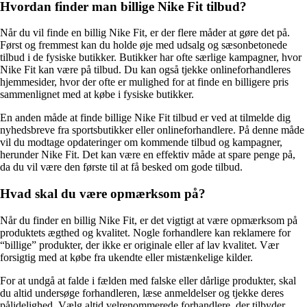
Hvordan finder man billige Nike Fit tilbud?
Når du vil finde en billig Nike Fit, er der flere måder at gøre det på.
Først og fremmest kan du holde øje med udsalg og sæsonbetonede
tilbud i de fysiske butikker. Butikker har ofte særlige kampagner, hvor
Nike Fit kan være på tilbud. Du kan også tjekke onlineforhandleres
hjemmesider, hvor der ofte er mulighed for at finde en billigere pris
sammenlignet med at købe i fysiske butikker.
En anden måde at finde billige Nike Fit tilbud er ved at tilmelde dig
nyhedsbreve fra sportsbutikker eller onlineforhandlere. På denne måde
vil du modtage opdateringer om kommende tilbud og kampagner,
herunder Nike Fit. Det kan være en effektiv måde at spare penge på,
da du vil være den første til at få besked om gode tilbud.
Hvad skal du være opmærksom på?
Når du finder en billig Nike Fit, er det vigtigt at være opmærksom på
produktets ægthed og kvalitet. Nogle forhandlere kan reklamere for
“billige” produkter, der ikke er originale eller af lav kvalitet. Vær
forsigtig med at købe fra ukendte eller mistænkelige kilder.
For at undgå at falde i fælden med falske eller dårlige produkter, skal
du altid undersøge forhandleren, læse anmeldelser og tjekke deres
pålidelighed. Vælg altid velrenommerede forhandlere, der tilbyder