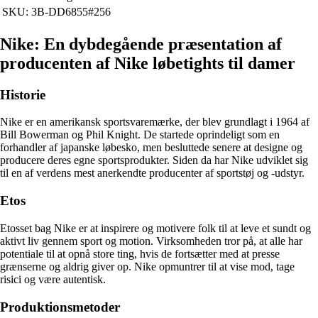
SKU: 3B-DD6855#256
Nike: En dybdegående præsentation af
producenten af Nike løbetights til damer
Historie
Nike er en amerikansk sportsvaremærke, der blev grundlagt i 1964 af
Bill Bowerman og Phil Knight. De startede oprindeligt som en
forhandler af japanske løbesko, men besluttede senere at designe og
producere deres egne sportsprodukter. Siden da har Nike udviklet sig
til en af verdens mest anerkendte producenter af sportstøj og -udstyr.
Etos
Etosset bag Nike er at inspirere og motivere folk til at leve et sundt og
aktivt liv gennem sport og motion. Virksomheden tror på, at alle har
potentiale til at opnå store ting, hvis de fortsætter med at presse
grænserne og aldrig giver op. Nike opmuntrer til at vise mod, tage
risici og være autentisk.
Produktionsmetoder