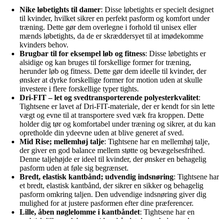
Nike løbetights til damer
: Disse løbetights er specielt designet
til kvinder, hvilket sikrer en perfekt pasform og komfort under
træning. Dette gør dem overlegne i forhold til unisex eller
mænds løbetights, da de er skræddersyet til at imødekomme
kvinders behov.
Brugbar til for eksempel løb og fitness
: Disse løbetights er
alsidige og kan bruges til forskellige former for træning,
herunder løb og fitness. Dette gør dem ideelle til kvinder, der
ønsker at dyrke forskellige former for motion uden at skulle
investere i flere forskellige typer tights.
Dri-FIT – let og svedtransporterende polyesterkvalitet
:
Tightsene er lavet af Dri-FIT-materiale, der er kendt for sin lette
vægt og evne til at transportere sved væk fra kroppen. Dette
holder dig tør og komfortabel under træning og sikrer, at du kan
opretholde din ydeevne uden at blive generet af sved.
Mid Rise; mellemhøj talje
: Tightsene har en mellemhøj talje,
der giver en god balance mellem støtte og bevægelsesfrihed.
Denne taljehøjde er ideel til kvinder, der ønsker en behagelig
pasform uden at føle sig begrænset.
Bredt, elastisk kantbånd; udvendig indsnøring
: Tightsene har
et bredt, elastisk kantbånd, der sikrer en sikker og behagelig
pasform omkring taljen. Den udvendige indsnøring giver dig
mulighed for at justere pasformen efter dine præferencer.
Lille, åben nøglelomme i kantbåndet
: Tightsene har en