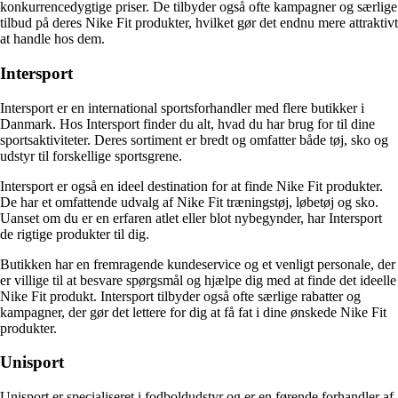
konkurrencedygtige priser. De tilbyder også ofte kampagner og særlige
tilbud på deres Nike Fit produkter, hvilket gør det endnu mere attraktivt
at handle hos dem.
Intersport
Intersport er en international sportsforhandler med flere butikker i
Danmark. Hos Intersport finder du alt, hvad du har brug for til dine
sportsaktiviteter. Deres sortiment er bredt og omfatter både tøj, sko og
udstyr til forskellige sportsgrene.
Intersport er også en ideel destination for at finde Nike Fit produkter.
De har et omfattende udvalg af Nike Fit træningstøj, løbetøj og sko.
Uanset om du er en erfaren atlet eller blot nybegynder, har Intersport
de rigtige produkter til dig.
Butikken har en fremragende kundeservice og et venligt personale, der
er villige til at besvare spørgsmål og hjælpe dig med at finde det ideelle
Nike Fit produkt. Intersport tilbyder også ofte særlige rabatter og
kampagner, der gør det lettere for dig at få fat i dine ønskede Nike Fit
produkter.
Unisport
Unisport er specialiseret i fodboldudstyr og er en førende forhandler af