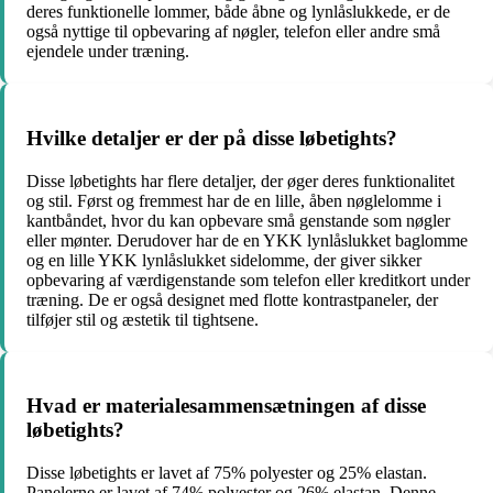
deres funktionelle lommer, både åbne og lynlåslukkede, er de
også nyttige til opbevaring af nøgler, telefon eller andre små
ejendele under træning.
Hvilke detaljer er der på disse løbetights?
Disse løbetights har flere detaljer, der øger deres funktionalitet
og stil. Først og fremmest har de en lille, åben nøglelomme i
kantbåndet, hvor du kan opbevare små genstande som nøgler
eller mønter. Derudover har de en YKK lynlåslukket baglomme
og en lille YKK lynlåslukket sidelomme, der giver sikker
opbevaring af værdigenstande som telefon eller kreditkort under
træning. De er også designet med flotte kontrastpaneler, der
tilføjer stil og æstetik til tightsene.
Hvad er materialesammensætningen af ​​disse
løbetights?
Disse løbetights er lavet af 75% polyester og 25% elastan.
Panelerne er lavet af 74% polyester og 26% elastan. Denne