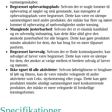
varmeegenskaber.
Begrænset opbevaringsplads
: Selvom der er nogle lommer til
opbevaring af nøgler og små genstande, kan mængden af
opbevaringsplads være begrænset. Dette kan være en ulempe
sammenlignet med andre produkter, der måske har flere og større
lommer til opbevaring af nødvendigheder under træning.
Manglende justerbarhed
: Selvom der er et elastisk kantbånd
og en udvendig indsnøring, kan dette ikke altid give den
ønskede justerbarhed for alle brugere. Dette kan gøre produktet
mindre attraktivt for dem, der har brug for en mere tilpasset
pasform.
Begrænset farvevalg
: Selvom der er flotte kontrastpaneler, kan
udvalget af farver være begrænset. Dette kan være en ulempe
for dem, der ønsker at vælge mellem et bredere udvalg af farver
og mønstre.
Ikke egnet til alle aktiviteter
: Selvom løbetightsene er brugbare
til løb og fitness, kan de være mindre velegnede til andre
aktiviteter som f.eks. styrketræning eller yoga. Dette kan gøre
produktet mindre alsidigt sammenlignet med konkurrerende
produkter, der måske er mere velegnede til forskellige
træningsformer.
Specifikationer