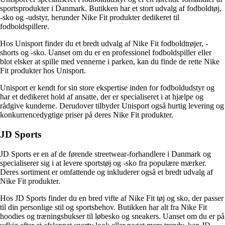
sportsprodukter i Danmark. Butikken har et stort udvalg af fodboldtøj,
-sko og -udstyr, herunder Nike Fit produkter dedikeret til
fodboldspillere.
Hos Unisport finder du et bredt udvalg af Nike Fit fodboldtrøjer, -
shorts og -sko. Uanset om du er en professionel fodboldspiller eller
blot elsker at spille med vennerne i parken, kan du finde de rette Nike
Fit produkter hos Unisport.
Unisport er kendt for sin store ekspertise inden for fodboldudstyr og
har et dedikeret hold af ansatte, der er specialiseret i at hjælpe og
rådgive kunderne. Derudover tilbyder Unisport også hurtig levering og
konkurrencedygtige priser på deres Nike Fit produkter.
JD Sports
JD Sports er en af ​​de førende streetwear-forhandlere i Danmark og
specialiserer sig i at levere sportstøj og -sko fra populære mærker.
Deres sortiment er omfattende og inkluderer også et bredt udvalg af
Nike Fit produkter.
Hos JD Sports finder du en bred vifte af Nike Fit tøj og sko, der passer
til din personlige stil og sportsbehov. Butikken har alt fra Nike Fit
hoodies og træningsbukser til løbesko og sneakers. Uanset om du er på