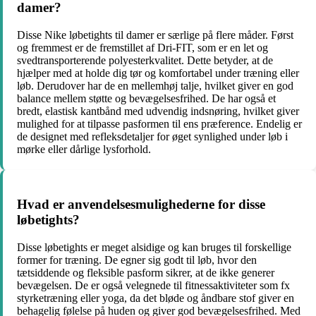
damer?
Disse Nike løbetights til damer er særlige på flere måder. Først
og fremmest er de fremstillet af Dri-FIT, som er en let og
svedtransporterende polyesterkvalitet. Dette betyder, at de
hjælper med at holde dig tør og komfortabel under træning eller
løb. Derudover har de en mellemhøj talje, hvilket giver en god
balance mellem støtte og bevægelsesfrihed. De har også et
bredt, elastisk kantbånd med udvendig indsnøring, hvilket giver
mulighed for at tilpasse pasformen til ens præference. Endelig er
de designet med refleksdetaljer for øget synlighed under løb i
mørke eller dårlige lysforhold.
Hvad er anvendelsesmulighederne for disse
løbetights?
Disse løbetights er meget alsidige og kan bruges til forskellige
former for træning. De egner sig godt til løb, hvor den
tætsiddende og fleksible pasform sikrer, at de ikke generer
bevægelsen. De er også velegnede til fitnessaktiviteter som fx
styrketræning eller yoga, da det bløde og åndbare stof giver en
behagelig følelse på huden og giver god bevægelsesfrihed. Med