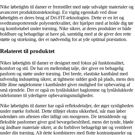
Nike løbetights til damer er fremstillet med nøje udvalgte materialer og
avanceret produktionsteknologi. En vigtig egenskab ved disse
løbetights er deres brug af Dri-FIT-teknologien. Dette er en let og
svedtransporterende polyesterkvalitet, der hjælper med at holde dig tør
og komfortabel under træning. Nike sikrer, at deres produkter er både
holdbare og behagelige at have på, samtidig med at de giver den rette
støtte og strækning, der er nødvendig for at yde optimal præstation.
Relateret til produktet
Nikes løbetights til damer er designet med fokus på funktionalitet,
komfort og stil. De har en mellemhøj talje, der giver en behagelig
pasform og støtte under træning. Det brede, elastiske kantbånd med
udvendig indsnøring sikrer, at tightsene sidder godt på plads, mens den
lille åbne nøglelomme i kantbåndet giver mulighed for opbevaring af
små ejendele. Der er også en lynlåslukket baglomme og lynlåslukkede
sidelommer til yderligere opbevaringsmuligheder.
Nike løbetights til damer har også refleksdetaljer, der øger synligheden
under mørke forhold. Dette tilføjer ekstra sikkerhed, når man løber
udendørs om aftenen eller tidligt om morgenen. De tætsiddende og
fleksible pasformer giver god bevægelsesfrihed, mens det tynde, bløde
og åndbare materiale sikrer, at du forbliver behageligt tør og ventileret
under din træning. Alt dette kombineres med flotte kontrastpaneler og