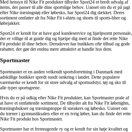
Med hensyn til Nike Fit produkter tilbyder Sport24 et bredt udvalg af
items, der passer til alle dine sportslige behov. Uanset om du er på jagt
efter Nike træningstøj eller løbesko, har Sport24 dig dækket. Deres
sortiment omfatter alt fra Nike Fit t-shirts og shorts til sports-bher og
løbejakker.
Sport24 er kendt for at have god kundeservice og hjælpsomt personale,
der er villige til at guide dig og hjælpe dig med at finde det rette Nike
Fit produkt til dine behov. Derudover har butikken ofte tilbud og gode
rabatter, der gør det endnu mere attraktivt at handle hos dem.
Sportmaster
Sportmaster er en anden velkendt sportsforretning i Danmark med
adskillige butikker spredt rundt omkring i landet. Dette populære
varemærke er kendt for sit store udvalg af sportsudstyr, tøj og sko til
alle typer sportsgrene.
Hvis du er på udkig efter Nike Fit produkter, kan Sportmaster prale af
at have et omfattende sortiment. De tilbyder alt fra Nike Fit løbetights,
træningsbukser og træningstoppe til sneakers og løbesko. Uanset om
du træner i gymnastiksalen eller er en ivrig løber, kan du finde det rette
Nike Fit produkt hos Sportmaster.
Sportmaster har et fremragende ry og er kendt for sin høje kvalitet og