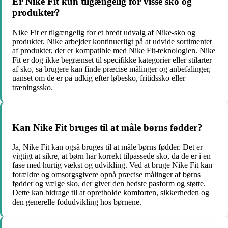
Er Nike Fit kun tilgængelig for visse sko og
produkter?
Nike Fit er tilgængelig for et bredt udvalg af Nike-sko og
produkter. Nike arbejder kontinuerligt på at udvide sortimentet
af produkter, der er kompatible med Nike Fit-teknologien. Nike
Fit er dog ikke begrænset til specifikke kategorier eller stilarter
af sko, så brugere kan finde præcise målinger og anbefalinger,
uanset om de er på udkig efter løbesko, fritidssko eller
træningssko.
Kan Nike Fit bruges til at måle børns fødder?
Ja, Nike Fit kan også bruges til at måle børns fødder. Det er
vigtigt at sikre, at børn har korrekt tilpassede sko, da de er i en
fase med hurtig vækst og udvikling. Ved at bruge Nike Fit kan
forældre og omsorgsgivere opnå præcise målinger af børns
fødder og vælge sko, der giver den bedste pasform og støtte.
Dette kan bidrage til at opretholde komforten, sikkerheden og
den generelle fodudvikling hos børnene.