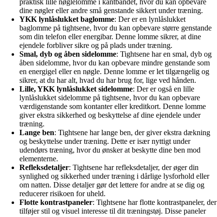
praktisk lille nøglelomme i kantbåndet, hvor du kan opbevare
dine nøgler eller andre små genstande sikkert under træning.
YKK lynlåslukket baglomme
: Der er en lynlåslukket
baglomme på tightsene, hvor du kan opbevare større genstande
som din telefon eller energibar. Denne lomme sikrer, at dine
ejendele forbliver sikre og på plads under træning.
Smal, dyb og åben sidelomme
: Tightsene har en smal, dyb og
åben sidelomme, hvor du kan opbevare mindre genstande som
en energigel eller en nøgle. Denne lomme er let tilgængelig og
sikrer, at du har alt, hvad du har brug for, lige ved hånden.
Lille, YKK lynlåslukket sidelomme
: Der er også en lille
lynlåslukket sidelomme på tightsene, hvor du kan opbevare
værdigenstande som kontanter eller kreditkort. Denne lomme
giver ekstra sikkerhed og beskyttelse af dine ejendele under
træning.
Lange ben
: Tightsene har lange ben, der giver ekstra dækning
og beskyttelse under træning. Dette er især nyttigt under
udendørs træning, hvor du ønsker at beskytte dine ben mod
elementerne.
Refleksdetaljer
: Tightsene har refleksdetaljer, der øger din
synlighed og sikkerhed under træning i dårlige lysforhold eller
om natten. Disse detaljer gør det lettere for andre at se dig og
reducerer risikoen for uheld.
Flotte kontrastpaneler
: Tightsene har flotte kontrastpaneler, der
tilføjer stil og visuel interesse til dit træningstøj. Disse paneler