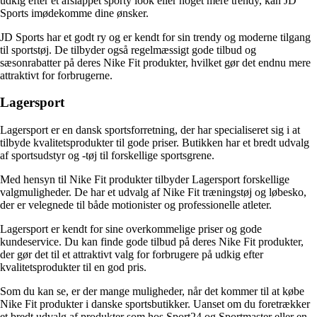
udkig efter et afslappet sporty look eller noget mere trendy, kan JD
Sports imødekomme dine ønsker.
JD Sports har et godt ry og er kendt for sin trendy og moderne tilgang
til sportstøj. De tilbyder også regelmæssigt gode tilbud og
sæsonrabatter på deres Nike Fit produkter, hvilket gør det endnu mere
attraktivt for forbrugerne.
Lagersport
Lagersport er en dansk sportsforretning, der har specialiseret sig i at
tilbyde kvalitetsprodukter til gode priser. Butikken har et bredt udvalg
af sportsudstyr og -tøj til forskellige sportsgrene.
Med hensyn til Nike Fit produkter tilbyder Lagersport forskellige
valgmuligheder. De har et udvalg af Nike Fit træningstøj og løbesko,
der er velegnede til både motionister og professionelle atleter.
Lagersport er kendt for sine overkommelige priser og gode
kundeservice. Du kan finde gode tilbud på deres Nike Fit produkter,
der gør det til et attraktivt valg for forbrugere på udkig efter
kvalitetsprodukter til en god pris.
Som du kan se, er der mange muligheder, når det kommer til at købe
Nike Fit produkter i danske sportsbutikker. Uanset om du foretrækker
et bredt udvalg af produkter som hos Sport24 og Sportmaster eller en