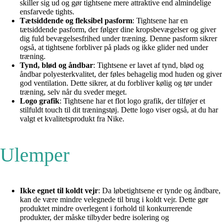
skiller sig ud og gør tightsene mere attraktive end almindelige
ensfarvede tights.
Tætsiddende og fleksibel pasform
: Tightsene har en
tætsiddende pasform, der følger dine kropsbevægelser og giver
dig fuld bevægelsesfrihed under træning. Denne pasform sikrer
også, at tightsene forbliver på plads og ikke glider ned under
træning.
Tynd, blød og åndbar
: Tightsene er lavet af tynd, blød og
åndbar polyesterkvalitet, der føles behagelig mod huden og giver
god ventilation. Dette sikrer, at du forbliver kølig og tør under
træning, selv når du sveder meget.
Logo grafik
: Tightsene har et flot logo grafik, der tilføjer et
stilfuldt touch til dit træningstøj. Dette logo viser også, at du har
valgt et kvalitetsprodukt fra Nike.
Ulemper
Ikke egnet til koldt vejr
: Da løbetightsene er tynde og åndbare,
kan de være mindre velegnede til brug i koldt vejr. Dette gør
produktet mindre overlegent i forhold til konkurrerende
produkter, der måske tilbyder bedre isolering og