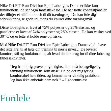
Nike Dri-FIT Run Division Epic Løbetights Dame er ikke kun
funktionelle, de ser også fantastiske ud. De har flotte kontrastpaneler,
der tilføjer et stilfuldt touch til dit træningstøj. Du kan føle dig
selvsikker og se godt ud, mens du knuser dine træningsmål.
Disse løbetights er lavet af 75% polyester og 25% elastan, og
panelerne er lavet af 74% polyester og 26% elastan. De kan vaskes ved
30° C og er lette at holde rene og friske.
Med Nike Dri-FIT Run Division Epic Løbetights Dame vil du have
det rette grej til at tage din træning til næste niveau. De leverer
komfort, stil og funktionalitet, alt hvad du har brug for til dine løbe- og
fitnessaktiviteter.
“Jeg har aldrig prøvet nogle tights, der er så behagelige og
samtidig funktionelle som disse. De holder mig tør og
komfortabel hele tiden, og lommerne er virkelig praktiske.
Jeg kan ikke anbefale dem nok!” – Løbeentusiast
Fordele