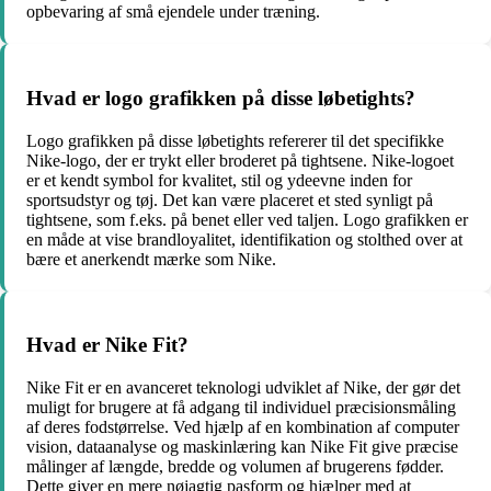
opbevaring af små ejendele under træning.
Hvad er logo grafikken på disse løbetights?
Logo grafikken på disse løbetights refererer til det specifikke
Nike-logo, der er trykt eller broderet på tightsene. Nike-logoet
er et kendt symbol for kvalitet, stil og ydeevne inden for
sportsudstyr og tøj. Det kan være placeret et sted synligt på
tightsene, som f.eks. på benet eller ved taljen. Logo grafikken er
en måde at vise brandloyalitet, identifikation og stolthed over at
bære et anerkendt mærke som Nike.
Hvad er Nike Fit?
Nike Fit er en avanceret teknologi udviklet af Nike, der gør det
muligt for brugere at få adgang til individuel præcisionsmåling
af deres fodstørrelse. Ved hjælp af en kombination af computer
vision, dataanalyse og maskinlæring kan Nike Fit give præcise
målinger af længde, bredde og volumen af brugerens fødder.
Dette giver en mere nøjagtig pasform og hjælper med at