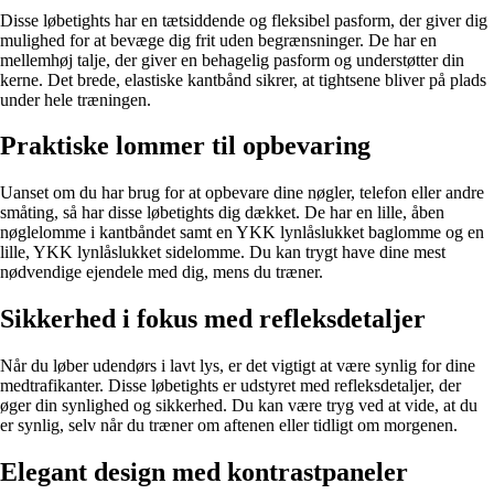
Disse løbetights har en tætsiddende og fleksibel pasform, der giver dig
mulighed for at bevæge dig frit uden begrænsninger. De har en
mellemhøj talje, der giver en behagelig pasform og understøtter din
kerne. Det brede, elastiske kantbånd sikrer, at tightsene bliver på plads
under hele træningen.
Praktiske lommer til opbevaring
Uanset om du har brug for at opbevare dine nøgler, telefon eller andre
småting, så har disse løbetights dig dækket. De har en lille, åben
nøglelomme i kantbåndet samt en YKK lynlåslukket baglomme og en
lille, YKK lynlåslukket sidelomme. Du kan trygt have dine mest
nødvendige ejendele med dig, mens du træner.
Sikkerhed i fokus med refleksdetaljer
Når du løber udendørs i lavt lys, er det vigtigt at være synlig for dine
medtrafikanter. Disse løbetights er udstyret med refleksdetaljer, der
øger din synlighed og sikkerhed. Du kan være tryg ved at vide, at du
er synlig, selv når du træner om aftenen eller tidligt om morgenen.
Elegant design med kontrastpaneler