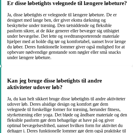
Er disse løbetights velegnede til længere løbeture?
Ja, disse løbetights er velegnede til længere løbeture. De er
designet med lange ben, der giver ekstra dækning og
beskyttelse under træning. Den tætsiddende og fleksible
pasform sikrer, at de ikke generer eller bevæger sig utilsigtet
under bevægelse. Det lette og svedtransporterende materiale
hjælper med at holde dig tør og komfortabel, uanset hvor længe
du løber. Deres funktionelle lommer giver også mulighed for at
opbevare nødvendige genstande som nøgler eller små snacks
under længere løbeture.
Kan jeg bruge disse løbetights til andre
aktiviteter udover løb?
Ja, du kan helt sikkert bruge disse løbetights til andre aktiviteter
udover løb. Deres alsidige design og komfort gør dem
velegnede til forskellige former for træning, herunder fitness,
styrketræning eller yoga. Det bløde og åndbare materiale og den
fleksible pasform gør dem behagelige at have på og giver
optimal bevægelsesfrihed, uanset hvilken form for aktivitet du
deltager i. Deres funktionelle lommer gør dem også praktiske til