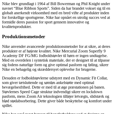
Nike blev grundlagt i 1964 af Bill Bowerman og Phil Knight under
navnet “Blue Ribbon Sports”. Siden da har brandet vokset sig til en
globalt anerkendt virksomhed med en bred vifte af produkter inden
for forskellige sportsgrene. Nike har opnået en utrolig succes ved at
formidle deres passion for sport gennem innovative og
kvalitetsprodukter.
Produktionsmetoder
Nike anvender avancerede produktionsmetoder for at sikre, at deres
produkter er af højeste kvalitet. Nike Mercurial Zoom Superfly 9
Academy DF FG/MG fodboldstøvler til børn er ingen undtagelse.
Med en overdelen i syntetisk materiale, der er designet til at tilpasse
sig fodens naturlige form og give optimal pasform og føling, sikrer
Nike en behagelig og skræddersyet oplevelse for brugerne.
Desuden er fodboldstøvlerne udstyret med en Dynamic Fit Collar,
som giver tætsluttende og sømløs ankelstøtte med optimal
bevægelsesfrihed. Dette er med til at øge præstationen på banen.
Støvlernes Speed Cage struktur indvendigt sikrer en lockdown
pasform, mens Zoom Air teknologien tilføjer letvægts, slidstærk og
blød stødabsorbering. Dette giver både beskyttelse og komfort under
spillet.