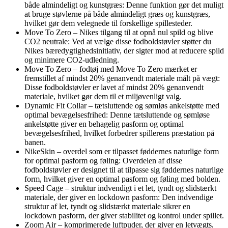
både almindeligt og kunstgræs: Denne funktion gør det muligt
at bruge støvlerne på både almindeligt græs og kunstgræs,
hvilket gør dem velegnede til forskellige spillesteder.
Move To Zero – Nikes tilgang til at opnå nul spild og blive
CO2 neutrale: Ved at vælge disse fodboldstøvler støtter du
Nikes bæredygtighedsinitiativ, der sigter mod at reducere spild
og minimere CO2-udledning.
Move To Zero – fodtøj med Move To Zero mærket er
fremstillet af mindst 20% genanvendt materiale målt på vægt:
Disse fodboldstøvler er lavet af mindst 20% genanvendt
materiale, hvilket gør dem til et miljøvenligt valg.
Dynamic Fit Collar – tætsluttende og sømløs ankelstøtte med
optimal bevægelsesfrihed: Denne tætsluttende og sømløse
ankelstøtte giver en behagelig pasform og optimal
bevægelsesfrihed, hvilket forbedrer spillerens præstation på
banen.
NikeSkin – overdel som er tilpasset føddernes naturlige form
for optimal pasform og føling: Overdelen af disse
fodboldstøvler er designet til at tilpasse sig føddernes naturlige
form, hvilket giver en optimal pasform og føling med bolden.
Speed Cage – struktur indvendigt i et let, tyndt og slidstærkt
materiale, der giver en lockdown pasform: Den indvendige
struktur af let, tyndt og slidstærkt materiale sikrer en
lockdown pasform, der giver stabilitet og kontrol under spillet.
Zoom Air – komprimerede luftpuder, der giver en letvægts,