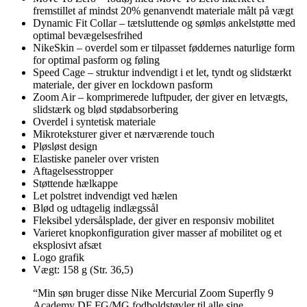
fremstillet af mindst 20% genanvendt materiale målt på vægt
Dynamic Fit Collar – tætsluttende og sømløs ankelstøtte med
optimal bevægelsesfrihed
NikeSkin – overdel som er tilpasset føddernes naturlige form
for optimal pasform og føling
Speed Cage – struktur indvendigt i et let, tyndt og slidstærkt
materiale, der giver en lockdown pasform
Zoom Air – komprimerede luftpuder, der giver en letvægts,
slidstærk og blød stødabsorbering
Overdel i syntetisk materiale
Mikroteksturer giver et nærværende touch
Pløsløst design
Elastiske paneler over vristen
Aftagelsesstropper
Støttende hælkappe
Let polstret indvendigt ved hælen
Blød og udtagelig indlægssål
Fleksibel ydersålsplade, der giver en responsiv mobilitet
Varieret knopkonfiguration giver masser af mobilitet og et
eksplosivt afsæt
Logo grafik
Vægt: 158 g (Str. 36,5)
“Min søn bruger disse Nike Mercurial Zoom Superfly 9
Academy DF FG/MG fodboldstøvler til alle sine