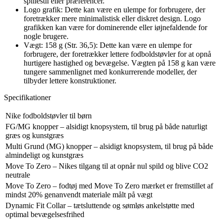
spillestil eller præferencer.
Logo grafik: Dette kan være en ulempe for forbrugere, der
foretrækker mere minimalistisk eller diskret design. Logo
grafikken kan være for dominerende eller iøjnefaldende for
nogle brugere.
Vægt: 158 g (Str. 36,5): Dette kan være en ulempe for
forbrugere, der foretrækker lettere fodboldstøvler for at opnå
hurtigere hastighed og bevægelse. Vægten på 158 g kan være
tungere sammenlignet med konkurrerende modeller, der
tilbyder lettere konstruktioner.
Specifikationer
Nike fodboldstøvler til børn
FG/MG knopper – alsidigt knopsystem, til brug på både naturligt
græs og kunstgræs
Multi Grund (MG) knopper – alsidigt knopsystem, til brug på både
almindeligt og kunstgræs
Move To Zero – Nikes tilgang til at opnår nul spild og blive CO2
neutrale
Move To Zero – fodtøj med Move To Zero mærket er fremstillet af
mindst 20% genanvendt materiale målt på vægt
Dynamic Fit Collar – tætsluttende og sømløs ankelstøtte med
optimal bevægelsesfrihed