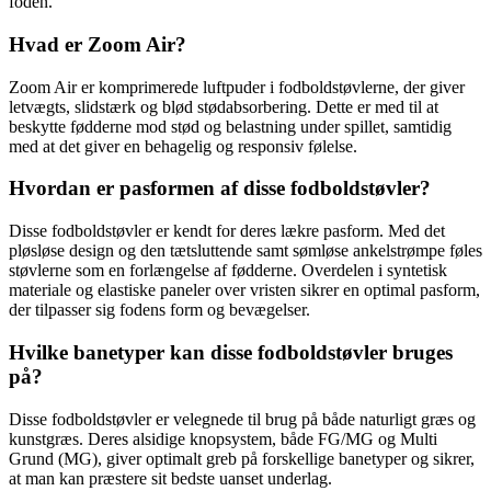
foden.
Hvad er Zoom Air?
Zoom Air er komprimerede luftpuder i fodboldstøvlerne, der giver
letvægts, slidstærk og blød stødabsorbering. Dette er med til at
beskytte fødderne mod stød og belastning under spillet, samtidig
med at det giver en behagelig og responsiv følelse.
Hvordan er pasformen af disse fodboldstøvler?
Disse fodboldstøvler er kendt for deres lækre pasform. Med det
pløsløse design og den tætsluttende samt sømløse ankelstrømpe føles
støvlerne som en forlængelse af fødderne. Overdelen i syntetisk
materiale og elastiske paneler over vristen sikrer en optimal pasform,
der tilpasser sig fodens form og bevægelser.
Hvilke banetyper kan disse fodboldstøvler bruges
på?
Disse fodboldstøvler er velegnede til brug på både naturligt græs og
kunstgræs. Deres alsidige knopsystem, både FG/MG og Multi
Grund (MG), giver optimalt greb på forskellige banetyper og sikrer,
at man kan præstere sit bedste uanset underlag.