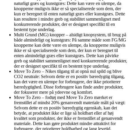
naturligt græs og kunstgræs: Dette kan være en ulempe, da
knopperne muligvis ikke er så specialiserede som dem, der
kun er beregnet til enten naturligt græs eller kunstgræs. Dette
kan resultere i mindre greb og stabilitet sammenlignet med
konkurrerende produkter, der er designet specifikt til en
bestemt type underlag.
Multi Grund (MG) knopper – alsidigt knopsystem, til brug på
både almindeligt og kunstgræs: På samme måde som FG/MG
knopperne kan dette være en ulempe, da knopperne muligvis
ikke er så specialiserede som dem, der kun er beregnet til
enten almindeligt græs eller kunstgræs. Dette kan påvirke
greb og stabilitet sammenlignet med konkurrerende produkter,
der er designet specifikt til en bestemt type underlag.
Move To Zero – Nikes tilgang til at opnå nul spild og blive
CO2 neutrale: Selvom dette er en positiv bæredygtig tilgang,
kan det være en ulempe for forbrugere, der ikke prioriterer
bæredygtighed. Disse forbrugere kan finde andre produkter,
der fokuserer mere på ydeevne og komfort.
Move To Zero – fodtøj med Move To Zero mærket er
fremstillet af mindst 20% genanvendt materiale målt på vægt:
Selvom dette er en positiv bæredygtig egenskab, kan det
betyde, at produktet ikke er lige så holdbart eller af høj
kvalitet som produkter, der ikke er fremstillet af genanvendt
materiale. Dette kan gøre produktet mindre attraktivt for
forbrugere, der prioriterer holdbarhed og lang levetid.