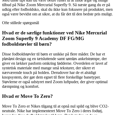
Med disse tips kan du være bedre rustet til at finde ægte og billige
tilbud på Nike Zoom Mercurial Superfly 9. Så næste gang du er på
udkig efter fodboldsko, skal du ikke kun fokusere på produktet, men
også være bevidst om at sikre, at du får det til den bedste pris muligt.
Ofte stillede spørgsmål
Hvad er de særlige funktioner ved Nike Mercurial
Zoom Superfly 9 Academy DF FG/MG
fodboldstøvler til børn?
Disse fodboldstøvler til børn er unikke på flere måder. De har et
pløsløst design og en tætsluttende samt sømløs ankelstrømpe, der
giver en lækker pasform omkring fødderne. Overdelen er lavet af
syntetisk materiale med mange små teksturer, der sikrer et
nærværende touch på bolden. Derudover har de et alsidigt
knopsystem, der gør dem egnet til flere forskellige banetyper.
Støvlerne er også udstyret med Zoom luftpuder, der giver optimal
dæmpning og komfort.
Hvad er Move To Zero?
Move To Zero er Nikes tilgang til at opnå nul spild og blive CO2-
neutrale. Nike har implementeret Move To Zero i deres fodtøj,