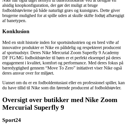
Nike har også taget hensyn til baneforholdene ved at designe en
alsidig knopkonfiguration, der gør det muligt at bruge
fodboldstøvlerne på både naturligt græs og kunstgræs. Dette giver
brugerne mulighed for at spille uden at skulle skifte fodtøj afhængigt
af banetypen.
Konklusion
Med en stolt historie inden for sportsindustrien og en bred vifte af
innovative produkter er Nike en pålidelig og respekteret producent
af sportsudstyr. Deres Nike Mercurial Zoom Superfly 9 Academy
DF FG/MG fodboldstøvler til børn er et perfekt eksempel på deres
engagement i kvalitet, komfort og performance. Med deres fokus på
bæredygtighed gennem “Move To Zero” initiativet viser Nike også
deres ansvar over for miljøet.
Uanset om du er en fodboldentusiast eller en professionel spiller, kan
du have tillid til Nike som din førende producent af fodboldstøvler.
Oversigt over butikker med Nike Zoom
Mercurial Superfly 9
Sport24