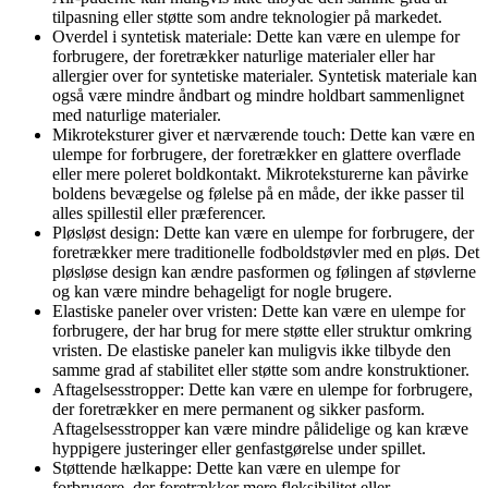
tilpasning eller støtte som andre teknologier på markedet.
Overdel i syntetisk materiale: Dette kan være en ulempe for
forbrugere, der foretrækker naturlige materialer eller har
allergier over for syntetiske materialer. Syntetisk materiale kan
også være mindre åndbart og mindre holdbart sammenlignet
med naturlige materialer.
Mikroteksturer giver et nærværende touch: Dette kan være en
ulempe for forbrugere, der foretrækker en glattere overflade
eller mere poleret boldkontakt. Mikroteksturerne kan påvirke
boldens bevægelse og følelse på en måde, der ikke passer til
alles spillestil eller præferencer.
Pløsløst design: Dette kan være en ulempe for forbrugere, der
foretrækker mere traditionelle fodboldstøvler med en pløs. Det
pløsløse design kan ændre pasformen og følingen af støvlerne
og kan være mindre behageligt for nogle brugere.
Elastiske paneler over vristen: Dette kan være en ulempe for
forbrugere, der har brug for mere støtte eller struktur omkring
vristen. De elastiske paneler kan muligvis ikke tilbyde den
samme grad af stabilitet eller støtte som andre konstruktioner.
Aftagelsesstropper: Dette kan være en ulempe for forbrugere,
der foretrækker en mere permanent og sikker pasform.
Aftagelsesstropper kan være mindre pålidelige og kan kræve
hyppigere justeringer eller genfastgørelse under spillet.
Støttende hælkappe: Dette kan være en ulempe for
forbrugere, der foretrækker mere fleksibilitet eller