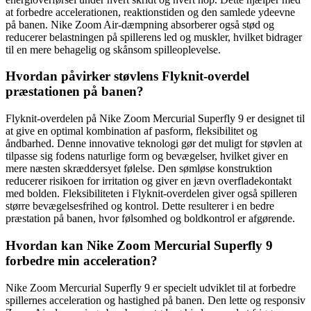
at forbedre accelerationen, reaktionstiden og den samlede ydeevne
på banen. Nike Zoom Air-dæmpning absorberer også stød og
reducerer belastningen på spillerens led og muskler, hvilket bidrager
til en mere behagelig og skånsom spilleoplevelse.
Hvordan påvirker støvlens Flyknit-overdel
præstationen på banen?
Flyknit-overdelen på Nike Zoom Mercurial Superfly 9 er designet til
at give en optimal kombination af pasform, fleksibilitet og
åndbarhed. Denne innovative teknologi gør det muligt for støvlen at
tilpasse sig fodens naturlige form og bevægelser, hvilket giver en
mere næsten skræddersyet følelse. Den sømløse konstruktion
reducerer risikoen for irritation og giver en jævn overfladekontakt
med bolden. Fleksibiliteten i Flyknit-overdelen giver også spilleren
større bevægelsesfrihed og kontrol. Dette resulterer i en bedre
præstation på banen, hvor følsomhed og boldkontrol er afgørende.
Hvordan kan Nike Zoom Mercurial Superfly 9
forbedre min acceleration?
Nike Zoom Mercurial Superfly 9 er specielt udviklet til at forbedre
spillernes acceleration og hastighed på banen. Den lette og responsiv