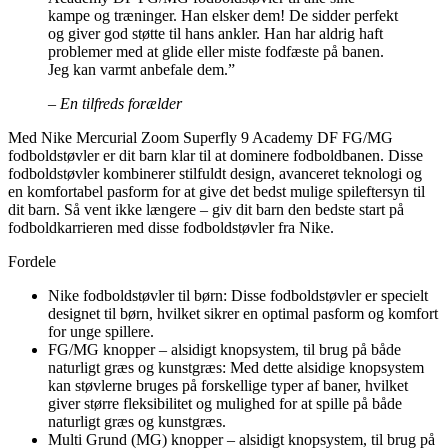
kampe og træninger. Han elsker dem! De sidder perfekt
og giver god støtte til hans ankler. Han har aldrig haft
problemer med at glide eller miste fodfæste på banen.
Jeg kan varmt anbefale dem.”
– En tilfreds forælder
Med Nike Mercurial Zoom Superfly 9 Academy DF FG/MG
fodboldstøvler er dit barn klar til at dominere fodboldbanen. Disse
fodboldstøvler kombinerer stilfuldt design, avanceret teknologi og
en komfortabel pasform for at give det bedst mulige spileftersyn til
dit barn. Så vent ikke længere – giv dit barn den bedste start på
fodboldkarrieren med disse fodboldstøvler fra Nike.
Fordele
Nike fodboldstøvler til børn: Disse fodboldstøvler er specielt
designet til børn, hvilket sikrer en optimal pasform og komfort
for unge spillere.
FG/MG knopper – alsidigt knopsystem, til brug på både
naturligt græs og kunstgræs: Med dette alsidige knopsystem
kan støvlerne bruges på forskellige typer af baner, hvilket
giver større fleksibilitet og mulighed for at spille på både
naturligt græs og kunstgræs.
Multi Grund (MG) knopper – alsidigt knopsystem, til brug på