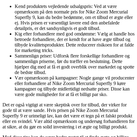
Kend produktets vejledende udsalgspris: Ved at være
opmærksom på den normale pris for Nike Zoom Mercurial
Superfly 9, kan du bedre bedømme, om et tilbud er ægte eller
ej. Hvis prisen er væsentligt lavere end den anbefalede
detailpris, er det sandsynligvis et godt tilbud.
Kig efter forhandlere med god omdømme: Vælg at handle hos
betroede forhandlere, der er kendt for at have ægte tilbud og
tilbyde kvalitetsprodukter. Dette reducerer risikoen for at falde
for marketing tricks.
Sammenlign priser: Udforsk flere forskellige forhandlere og
sammenlign priserne, før du træffer en beslutning. Dette
hjælper dig med at få et godt overblik over markedet og spotte
de bedste tilbud.
Vær opmærksom på kampagner: Nogle gange vil producenter
eller forhandlere af Nike Zoom Mercurial Superfly 9 køre
kampagner og tilbyde midlertidigt nedsatte priser. Disse kan
være gode muligheder for at få et billigt par sko.
Det er også vigtigt at være skeptisk over for tilbud, der virker for
gode til at være sande. Hvis prisen på Nike Zoom Mercurial
Superfly 9 er urimeligt lav, kan det være et tegn på et falskt produkt
eller en svindel. Vær altid opmærksom og undersøg forhandleren for
at sikre, at du gør en solid investering i et ægte og billigt produkt.