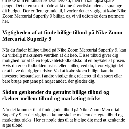
du ikke kun en fantastisk kvalitetssko, men du kan også spare
penge. Det er en smart måde at få dine favoritsko uden at sprænge
dit budget. Der er flere grunde til, hvorfor det er vigtigt at købe Nike
Zoom Mercurial Superfly 9 billigt, og vi vil udforske dem nærmere
her.
Vigtigheden af at finde billige tilbud på Nike Zoom
Mercurial Superfly 9
Når du finder billige tilbud på Nike Zoom Mercurial Superfly 9, kan
du virkelig maksimere værdien af dit køb. Disse tilbud giver dig
mulighed for at få en topkvalitetsfodboldsko til en brøkdel af prisen.
Hvis du er en fodboldentusiast eller spiller, ved du, hvor vigtigt det
er at have det rigtige udstyr. Ved at købe skoen billigt, kan du
investere besparelsen i andre vigtige ting relateret til din sport eller
bare bruge pengene på noget andet, der glæder dig.
Sådan genkender du genuint billige tilbud og
skelner mellem tilbud og marketing tricks
Når det kommer til at finde gode tilbud på Nike Zoom Mercurial
Superfly 9, er det vigtigt at kunne skelne mellem de ægte tilbud og
marketing tricks. Her er nogle tips til at hjælpe dig med at genkende
ægte tilbud: