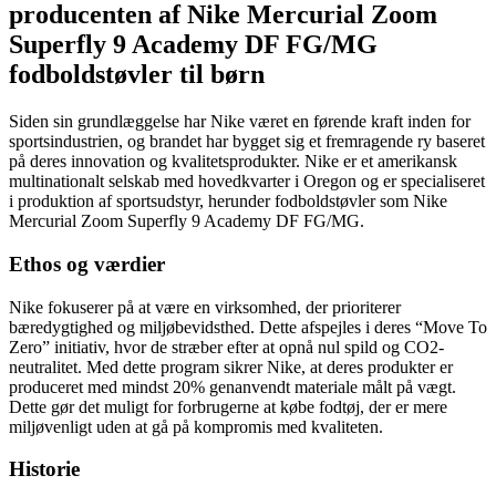
producenten af Nike Mercurial Zoom
Superfly 9 Academy DF FG/MG
fodboldstøvler til børn
Siden sin grundlæggelse har Nike været en førende kraft inden for
sportsindustrien, og brandet har bygget sig et fremragende ry baseret
på deres innovation og kvalitetsprodukter. Nike er et amerikansk
multinationalt selskab med hovedkvarter i Oregon og er specialiseret
i produktion af sportsudstyr, herunder fodboldstøvler som Nike
Mercurial Zoom Superfly 9 Academy DF FG/MG.
Ethos og værdier
Nike fokuserer på at være en virksomhed, der prioriterer
bæredygtighed og miljøbevidsthed. Dette afspejles i deres “Move To
Zero” initiativ, hvor de stræber efter at opnå nul spild og CO2-
neutralitet. Med dette program sikrer Nike, at deres produkter er
produceret med mindst 20% genanvendt materiale målt på vægt.
Dette gør det muligt for forbrugerne at købe fodtøj, der er mere
miljøvenligt uden at gå på kompromis med kvaliteten.
Historie