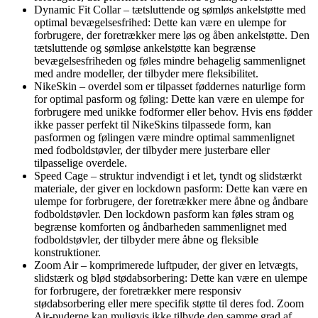
Dynamic Fit Collar – tætsluttende og sømløs ankelstøtte med
optimal bevægelsesfrihed: Dette kan være en ulempe for
forbrugere, der foretrækker mere løs og åben ankelstøtte. Den
tætsluttende og sømløse ankelstøtte kan begrænse
bevægelsesfriheden og føles mindre behagelig sammenlignet
med andre modeller, der tilbyder mere fleksibilitet.
NikeSkin – overdel som er tilpasset føddernes naturlige form
for optimal pasform og føling: Dette kan være en ulempe for
forbrugere med unikke fodformer eller behov. Hvis ens fødder
ikke passer perfekt til NikeSkins tilpassede form, kan
pasformen og følingen være mindre optimal sammenlignet
med fodboldstøvler, der tilbyder mere justerbare eller
tilpasselige overdele.
Speed Cage – struktur indvendigt i et let, tyndt og slidstærkt
materiale, der giver en lockdown pasform: Dette kan være en
ulempe for forbrugere, der foretrækker mere åbne og åndbare
fodboldstøvler. Den lockdown pasform kan føles stram og
begrænse komforten og åndbarheden sammenlignet med
fodboldstøvler, der tilbyder mere åbne og fleksible
konstruktioner.
Zoom Air – komprimerede luftpuder, der giver en letvægts,
slidstærk og blød stødabsorbering: Dette kan være en ulempe
for forbrugere, der foretrækker mere responsiv
stødabsorbering eller mere specifik støtte til deres fod. Zoom
Air-puderne kan muligvis ikke tilbyde den samme grad af