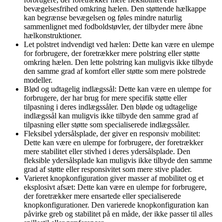
bevægelsesfrihed omkring hælen. Den støttende hælkappe
kan begrænse bevægelsen og føles mindre naturlig
sammenlignet med fodboldstøvler, der tilbyder mere åbne
hælkonstruktioner.
Let polstret indvendigt ved hælen: Dette kan være en ulempe
for forbrugere, der foretrækker mere polstring eller støtte
omkring hælen. Den lette polstring kan muligvis ikke tilbyde
den samme grad af komfort eller støtte som mere polstrede
modeller.
Blød og udtagelig indlægssål: Dette kan være en ulempe for
forbrugere, der har brug for mere specifik støtte eller
tilpasning i deres indlægssåler. Den bløde og udtagelige
indlægssål kan muligvis ikke tilbyde den samme grad af
tilpasning eller støtte som specialiserede indlægssåler.
Fleksibel ydersålsplade, der giver en responsiv mobilitet:
Dette kan være en ulempe for forbrugere, der foretrækker
mere stabilitet eller stivhed i deres ydersålsplade. Den
fleksible ydersålsplade kan muligvis ikke tilbyde den samme
grad af støtte eller responsivitet som mere stive plader.
Varieret knopkonfiguration giver masser af mobilitet og et
eksplosivt afsæt: Dette kan være en ulempe for forbrugere,
der foretrækker mere ensartede eller specialiserede
knopkonfigurationer. Den varierede knopkonfiguration kan
påvirke greb og stabilitet på en måde, der ikke passer til alles