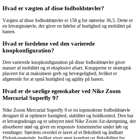
Hvad er vægten af disse fodboldstøvler?
Vægten af disse fodboldstøvler er 158 g for størrelse 36,5. Dette er
en letvægtsstøvle, der giver en følelse af hurtighed og mobilitet på
banen.
Hvad er fordelene ved den varierede
knopkonfiguration?
Den varierede knopkonfiguration på disse fodboldstøvler giver
masser af mobilitet og et eksplosivt afsæt. Knopperne er strategisk
placeret for at maksimere greb og bevægelighed, hvilket er
afgørende for at opnå hurtighed og agility på banen.
Hvad er de særlige egenskaber ved Nike Zoom
Mercurial Superfly 9?
Nike Zoom Mercurial Superfly 9 er en topmoderne fodboldstøvle
designet til at optimere hastighed, stabilitet og boldkontrol. Den har
et letvægtsdesign og er udstyret med Nike Zoom Air-dæmpning, der
absorberer stød og giver en responsiv fornemmelse under løb og
vendinger. Støvlens overdel er lavet af et fleksibelt og åndbart
Flyknit-materiale, hvilket giver øget komfort og fleksibilitet for