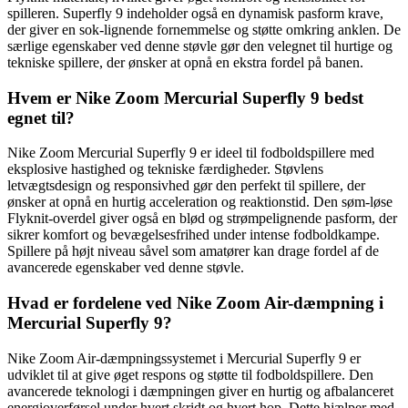
spilleren. Superfly 9 indeholder også en dynamisk pasform krave,
der giver en sok-lignende fornemmelse og støtte omkring anklen. De
særlige egenskaber ved denne støvle gør den velegnet til hurtige og
tekniske spillere, der ønsker at opnå en ekstra fordel på banen.
Hvem er Nike Zoom Mercurial Superfly 9 bedst
egnet til?
Nike Zoom Mercurial Superfly 9 er ideel til fodboldspillere med
eksplosive hastighed og tekniske færdigheder. Støvlens
letvægtsdesign og responsivhed gør den perfekt til spillere, der
ønsker at opnå en hurtig acceleration og reaktionstid. Den søm-løse
Flyknit-overdel giver også en blød og strømpelignende pasform, der
sikrer komfort og bevægelsesfrihed under intense fodboldkampe.
Spillere på højt niveau såvel som amatører kan drage fordel af de
avancerede egenskaber ved denne støvle.
Hvad er fordelene ved Nike Zoom Air-dæmpning i
Mercurial Superfly 9?
Nike Zoom Air-dæmpningssystemet i Mercurial Superfly 9 er
udviklet til at give øget respons og støtte til fodboldspillere. Den
avancerede teknologi i dæmpningen giver en hurtig og afbalanceret
energioverførsel under hvert skridt og hvert hop. Dette hjælper med