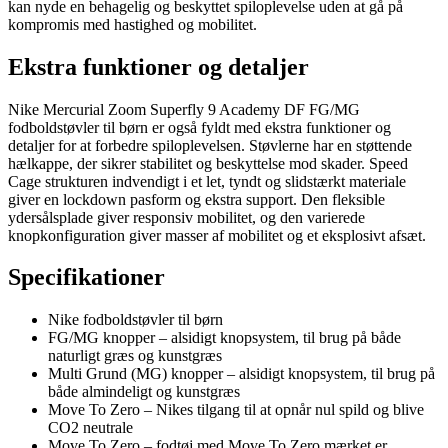
kan nyde en behagelig og beskyttet spiloplevelse uden at gå på
kompromis med hastighed og mobilitet.
Ekstra funktioner og detaljer
Nike Mercurial Zoom Superfly 9 Academy DF FG/MG
fodboldstøvler til børn er også fyldt med ekstra funktioner og
detaljer for at forbedre spiloplevelsen. Støvlerne har en støttende
hælkappe, der sikrer stabilitet og beskyttelse mod skader. Speed
Cage strukturen indvendigt i et let, tyndt og slidstærkt materiale
giver en lockdown pasform og ekstra support. Den fleksible
ydersålsplade giver responsiv mobilitet, og den varierede
knopkonfiguration giver masser af mobilitet og et eksplosivt afsæt.
Specifikationer
Nike fodboldstøvler til børn
FG/MG knopper – alsidigt knopsystem, til brug på både
naturligt græs og kunstgræs
Multi Grund (MG) knopper – alsidigt knopsystem, til brug på
både almindeligt og kunstgræs
Move To Zero – Nikes tilgang til at opnår nul spild og blive
CO2 neutrale
Move To Zero – fodtøj med Move To Zero mærket er