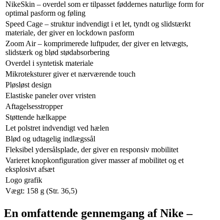
NikeSkin – overdel som er tilpasset føddernes naturlige form for
optimal pasform og føling
Speed Cage – struktur indvendigt i et let, tyndt og slidstærkt
materiale, der giver en lockdown pasform
Zoom Air – komprimerede luftpuder, der giver en letvægts,
slidstærk og blød stødabsorbering
Overdel i syntetisk materiale
Mikroteksturer giver et nærværende touch
Pløsløst design
Elastiske paneler over vristen
Aftagelsesstropper
Støttende hælkappe
Let polstret indvendigt ved hælen
Blød og udtagelig indlægssål
Fleksibel ydersålsplade, der giver en responsiv mobilitet
Varieret knopkonfiguration giver masser af mobilitet og et
eksplosivt afsæt
Logo grafik
Vægt: 158 g (Str. 36,5)
En omfattende gennemgang af Nike –