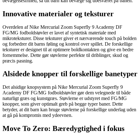
bevægelsesfrihed, så dit barn kan bevæge sig ubesværet på banen.
Innovative materialer og teksturer
Overdelen af Nike Mercurial Zoom Superfly 9 Academy DF
FG/MG fodboldstøvler er lavet af syntetisk materiale med
mikroteksturer. Disse teksturer giver et nærværende touch på bolden
og forbedrer dit barns føling og kontrol over spillet. De forskellige
teksturer er designet til at optimere boldkontakten og give en bedre
fornemmelse. Dette gør støvlerne perfekte til driblinger, skud og
præcis pasning.
Alsidede knopper til forskellige banetyper
Det alsidige knopsystem på Nike Mercurial Zoom Superfly 9
Academy DF FG/MG fodboldstøvler gør dem velegnede til både
naturligt græs og kunstgræs. Støvlerne er udstyret med FG/MG
knopper, som giver optimalt greb på begge typer baner. Dette
betyder, at dit barn kan bruge støvlerne på forskellige underlag uden
at gå på kompromis med ydeevnen.
Move To Zero: Bæredygtighed i fokus