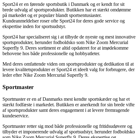
Sport24 er en førende sportsbutik i Danmark og er kendt for sit
brede udvalg af sportsprodukter. Butikken har et stærkt omdømme
på markedet og er populær blandt sportsentusiaster.
Kundeanmeldelser roser ofte Sport24 for deres gode service og
ekspertise inden for sportsudstyr.
Sport24 har specialiseret sig i at tilbyde de nyeste og mest innovative
sportsprodukter, herunder fodboldsko som Nike Zoom Mercurial
Superfly 9. Deres sortiment er altid opdateret for at imødekomme
behovene hos både professionelle og hobbyatleter.
Med deres omfattende viden om sportsprodukter og dedikation til at
levere kvalitetsprodukter er Sport24 et ideelt valg for forbrugere, der
leder efter Nike Zoom Mercurial Superfly 9.
Sportmaster
Sportmaster er en af Danmarks mest kendte sportskæder og har et
stærkt fodfæste i markedet. Butikken er anerkendt for sin brede vifte
af sportsprodukter samt deres engagement i at levere fremragende
kundeservice.
Sportmaster retter sig mod både professionelle og fritidsudøvere og
tilbyder et imponerende udvalg af sportsudstyr, herunder fodboldsko
som Nike Zoom Mercurial Superfly 9. Deres ekspertise og