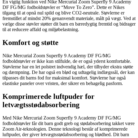
En vigtig funktion ved Nike Mercurial Zoom Superfly 9 Academy
DF FG/MG fodboldstøvler er “Move To Zero”. Dette er Nikes
tilgang til at opnå nul spild og blive CO2-neutrale. Støvlerne er
fremstillet af mindst 20% genanvendt materiale, målt på vægt. Ved at
vælge disse støvler støtter dit barn en bæredygtig fremtid og bidrager
til at reducere affald og miljøbelastning.
Komfort og støtte
Nike Mercurial Zoom Superfly 9 Academy DF FG/MG
fodboldstøvler er ikke kun stilfulde, de er også yderst komfortable.
Støvlerne har en let polstret indvendig hæl, der tilbyder ekstra støtte
og dæmpning. De har også en blød og udtagelig indlægssål, der kan
tilpasses dit barns fod for maksimal komfort. Støvlerne har også
elastiske paneler over vristen, der sikrer en behagelig pasform.
Komprimerede luftpuder for
letvægtsstødabsorbering
Med Nike Mercurial Zoom Superfly 9 Academy DF FG/MG
fodboldstøvler får dit barn godt greb og stødabsorbering takket være
Zoom Air-teknologien. Denne teknologi består af komprimerede
luftpuder, der giver letvægtsstødabsorbering og blødhed. Dit barn