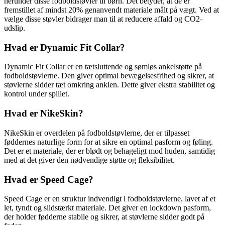
herunder disse fodboldstøvler til børn. Det betyder, at de er
fremstillet af mindst 20% genanvendt materiale målt på vægt. Ved at
vælge disse støvler bidrager man til at reducere affald og CO2-
udslip.
Hvad er Dynamic Fit Collar?
Dynamic Fit Collar er en tætsluttende og sømløs ankelstøtte på
fodboldstøvlerne. Den giver optimal bevægelsesfrihed og sikrer, at
støvlerne sidder tæt omkring anklen. Dette giver ekstra stabilitet og
kontrol under spillet.
Hvad er NikeSkin?
NikeSkin er overdelen på fodboldstøvlerne, der er tilpasset
føddernes naturlige form for at sikre en optimal pasform og føling.
Det er et materiale, der er blødt og behageligt mod huden, samtidig
med at det giver den nødvendige støtte og fleksibilitet.
Hvad er Speed Cage?
Speed Cage er en struktur indvendigt i fodboldstøvlerne, lavet af et
let, tyndt og slidstærkt materiale. Det giver en lockdown pasform,
der holder fødderne stabile og sikrer, at støvlerne sidder godt på