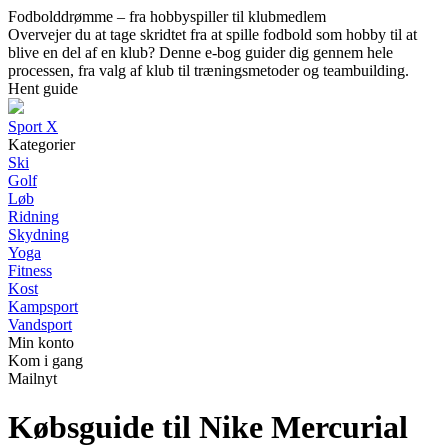
Fodbolddrømme – fra hobbyspiller til klubmedlem
Overvejer du at tage skridtet fra at spille fodbold som hobby til at
blive en del af en klub? Denne e-bog guider dig gennem hele
processen, fra valg af klub til træningsmetoder og teambuilding.
Hent guide
Sport X
Kategorier
Ski
Golf
Løb
Ridning
Skydning
Yoga
Fitness
Kost
Kampsport
Vandsport
Min konto
Kom i gang
Mailnyt
Købsguide til Nike Mercurial