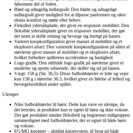
følsomme del af foden.
Blød og udtagelig indlægssål: Den bløde og udtagelige
indlægssål giver mulighed for at tilpasse pasformen og sikre
ekstra komfort og støtte efter behov.
Fleksibel ydersålsplade, der giver en responsiv mobilitet: Den
fleksible ydersålsplade giver en responsiv mobilitet, der gør
det nemt at skifte retning og bevæge sig hurtigt på banen.
Varieret knopkonfiguration giver masser af mobilitet og et
eksplosivt afsæt: Den varierede knopkonfiguration på sålen af
støvlerne giver masser af mobilitet og et eksplosivt afsæt,
hvilket forbedrer spillerens acceleration og hastighed.
Logo grafik: Den stilfulde logo grafik på støvlerne giver et
moderne og sporty udseende, der skiller sig ud på banen.
Vægt: 158 g (Str. 36,5): Disse fodboldstøvler er lette og vejer
kun 158 g i størrelse 36,5, hvilket giver en følelse af lethed og
bevægelsesfrihed under spillet.
Ulemper
Nike fodboldstøvler til børn: Dette kan være en ulempe, da
det betyder, at produktet kun er egnet til børn og ikke voksne.
Det gør produktet mindre fleksibelt og begrænser målgruppen
sammenlignet med fodboldstøvler, der er egnet til både børn
og voksne.
FG/MG knopper – alsidigt knopsystem, til brug på både