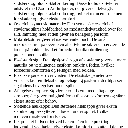
slidstærk og blød stødabsorbering: Disse fodboldstøvler er
udstyret med Zoom Air luftpuder, der giver en letvægts,
slidstærk og blød stødabsorbering, hvilket reducerer risikoen
for skader og giver ekstra komfort.
Overdel i syntetisk materiale: Den syntetiske overdel af
støvlerne sikrer holdbarhed og modstandsdygtighed over for
slid, samtidig med at den giver en behagelig pasform.
Mikroteksturer giver et nærværende touch: De små
mikroteksturer på overdelen af støvlerne sikrer et nærværende
touch på bolden, hvilket forbedrer boldkontrollen og
præcisionen i spillet.
Pløsløst design: Det pløsløse design af støvlerne giver en mere
naturlig og tætsluttende pasform omkring foden, hvilket
forbedrer komforten og følingen med bolden.
Elastiske paneler over vristen: De elastiske paneler over
vristen sikrer en fleksibel og behagelig pasform, der tilpasser
sig fodens bevægelser under spillet.
Aftagelsesstropper: Støvlerne er udstyret med aftagelige
stropper, der giver mulighed for at tilpasse pasformen og sikre
ekstra støtte efter behov.
Støttende hælkappe: Den støttende hælkappe giver ekstra
stabilitet og beskyttelse til hælen under spillet, hvilket
reducerer risikoen for skader.
Let polstret indvendigt ved hælen: Den lette polstring
indvendigt ved hælen giver ekstra komfort og støtte til denne