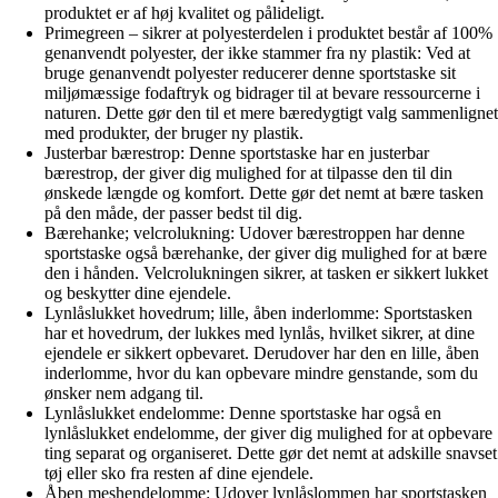
produktet er af høj kvalitet og pålideligt.
Primegreen – sikrer at polyesterdelen i produktet består af 100%
genanvendt polyester, der ikke stammer fra ny plastik: Ved at
bruge genanvendt polyester reducerer denne sportstaske sit
miljømæssige fodaftryk og bidrager til at bevare ressourcerne i
naturen. Dette gør den til et mere bæredygtigt valg sammenlignet
med produkter, der bruger ny plastik.
Justerbar bærestrop: Denne sportstaske har en justerbar
bærestrop, der giver dig mulighed for at tilpasse den til din
ønskede længde og komfort. Dette gør det nemt at bære tasken
på den måde, der passer bedst til dig.
Bærehanke; velcrolukning: Udover bærestroppen har denne
sportstaske også bærehanke, der giver dig mulighed for at bære
den i hånden. Velcrolukningen sikrer, at tasken er sikkert lukket
og beskytter dine ejendele.
Lynlåslukket hovedrum; lille, åben inderlomme: Sportstasken
har et hovedrum, der lukkes med lynlås, hvilket sikrer, at dine
ejendele er sikkert opbevaret. Derudover har den en lille, åben
inderlomme, hvor du kan opbevare mindre genstande, som du
ønsker nem adgang til.
Lynlåslukket endelomme: Denne sportstaske har også en
lynlåslukket endelomme, der giver dig mulighed for at opbevare
ting separat og organiseret. Dette gør det nemt at adskille snavset
tøj eller sko fra resten af dine ejendele.
Åben meshendelomme: Udover lynlåslommen har sportstasken