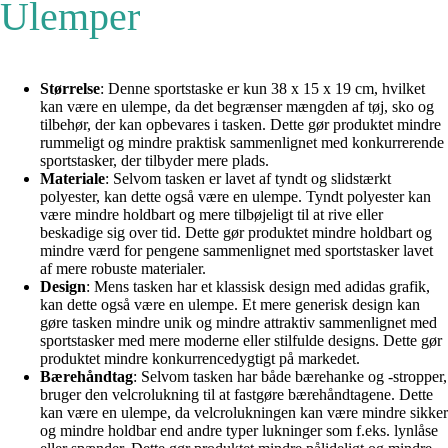
Ulemper
Størrelse
: Denne sportstaske er kun 38 x 15 x 19 cm, hvilket
kan være en ulempe, da det begrænser mængden af tøj, sko og
tilbehør, der kan opbevares i tasken. Dette gør produktet mindre
rummeligt og mindre praktisk sammenlignet med konkurrerende
sportstasker, der tilbyder mere plads.
Materiale
: Selvom tasken er lavet af tyndt og slidstærkt
polyester, kan dette også være en ulempe. Tyndt polyester kan
være mindre holdbart og mere tilbøjeligt til at rive eller
beskadige sig over tid. Dette gør produktet mindre holdbart og
mindre værd for pengene sammenlignet med sportstasker lavet
af mere robuste materialer.
Design
: Mens tasken har et klassisk design med adidas grafik,
kan dette også være en ulempe. Et mere generisk design kan
gøre tasken mindre unik og mindre attraktiv sammenlignet med
sportstasker med mere moderne eller stilfulde designs. Dette gør
produktet mindre konkurrencedygtigt på markedet.
Bærehåndtag
: Selvom tasken har både bærehanke og -stropper,
bruger den velcrolukning til at fastgøre bærehåndtagene. Dette
kan være en ulempe, da velcrolukningen kan være mindre sikker
og mindre holdbar end andre typer lukninger som f.eks. lynlåse