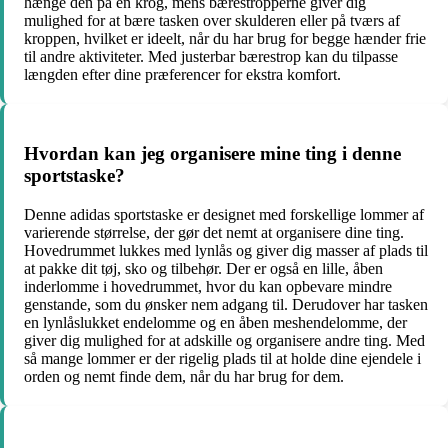
hænge den på en krog, mens bærestropperne giver dig
mulighed for at bære tasken over skulderen eller på tværs af
kroppen, hvilket er ideelt, når du har brug for begge hænder frie
til andre aktiviteter. Med justerbar bærestrop kan du tilpasse
længden efter dine præferencer for ekstra komfort.
Hvordan kan jeg organisere mine ting i denne
sportstaske?
Denne adidas sportstaske er designet med forskellige lommer af
varierende størrelse, der gør det nemt at organisere dine ting.
Hovedrummet lukkes med lynlås og giver dig masser af plads til
at pakke dit tøj, sko og tilbehør. Der er også en lille, åben
inderlomme i hovedrummet, hvor du kan opbevare mindre
genstande, som du ønsker nem adgang til. Derudover har tasken
en lynlåslukket endelomme og en åben meshendelomme, der
giver dig mulighed for at adskille og organisere andre ting. Med
så mange lommer er der rigelig plads til at holde dine ejendele i
orden og nemt finde dem, når du har brug for dem.