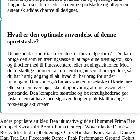
Logoet kan ses flere steder på denne sportstaske og tilføjer en
autentisk adidas charme til designet.
Hvad er den optimale anvendelse af denne
sportstaske?
Denne adidas sportstaske er ideel til forskellige formål. Du kan
bruge den som en træningstaske til at tage dine træningstøj, sko
og tilbehør med til fitnesscenteret eller træningslektioner. Med
de forskellige lommer kan du nemt organisere dine ejendele, så
du har hurtig adgang til alt, hvad du har brug for under
træningen. Den kan også bruges som en rejsetaske til korte ture
eller som en hverdagstaske til opbevaring af dine essentielle
genstande. Den kompakte størrelse og bæremulighederne gør
tasken nem at have med sig overalt og er praktisk til mange
forskellige aktiviteter.
Andre populære artikler:
Den ultimative guide til hummel Prima Bee
Cropped Sweatshirt Børn
•
Puma Concept Woven Jakke Dame –
Beskyttelse til din løbetræning
•
Cruz Hirtshals Kork Sandal Dame
•
Kari Traa Lus Fleecetrøje Dame
•
Peak Performance Ground T-shirt