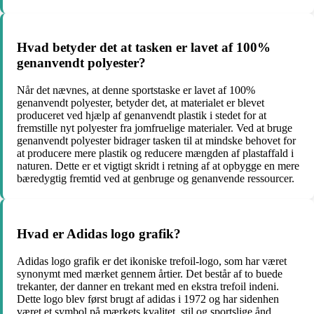
Hvad betyder det at tasken er lavet af 100%
genanvendt polyester?
Når det nævnes, at denne sportstaske er lavet af 100%
genanvendt polyester, betyder det, at materialet er blevet
produceret ved hjælp af genanvendt plastik i stedet for at
fremstille nyt polyester fra jomfruelige materialer. Ved at bruge
genanvendt polyester bidrager tasken til at mindske behovet for
at producere mere plastik og reducere mængden af plastaffald i
naturen. Dette er et vigtigt skridt i retning af at opbygge en mere
bæredygtig fremtid ved at genbruge og genanvende ressourcer.
Hvad er Adidas logo grafik?
Adidas logo grafik er det ikoniske trefoil-logo, som har været
synonymt med mærket gennem årtier. Det består af to buede
trekanter, der danner en trekant med en ekstra trefoil indeni.
Dette logo blev først brugt af adidas i 1972 og har sidenhen
været et symbol på mærkets kvalitet, stil og sportslige ånd.