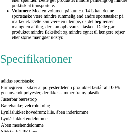
eller spænder. Dette gør produktet mindre pålideligt og mindre
praktisk at transportere.
Volumen
: Med en volumen på kun ca. 14 L kan denne
sportstaske være mindre rummelig end andre sportstasker på
markedet. Dette kan være en ulempe, da det begrænser
mængden af ting, der kan opbevares i tasken. Dette gør
produktet mindre fleksibelt og mindre egnet til længere rejser
eller større mængder udstyr.
Specifikationer
adidas sportstaske
Primegreen – sikrer at polyesterdelen i produktet består af 100%
genanvendt polyester, der ikke stammer fra ny plastik
Justerbar bærestrop
Bærehanke; velcrolukning
Lynlåslukket hovedrum; lille, åben inderlomme
Lynlåslukket endelomme
Åben meshendelomme
Slidstærk TPE bund