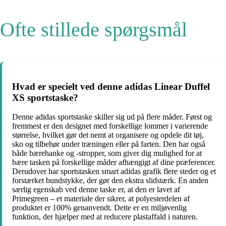
Ofte stillede spørgsmål
Hvad er specielt ved denne adidas Linear Duffel
XS sportstaske?
Denne adidas sportstaske skiller sig ud på flere måder. Først og
fremmest er den designet med forskellige lommer i varierende
størrelse, hvilket gør det nemt at organisere og opdele dit tøj,
sko og tilbehør under træningen eller på farten. Den har også
både bærehanke og -stropper, som giver dig mulighed for at
bære tasken på forskellige måder afhængigt af dine præferencer.
Derudover har sportstasken smart adidas grafik flere steder og et
forstærket bundstykke, der gør den ekstra slidstærk. En anden
særlig egenskab ved denne taske er, at den er lavet af
Primegreen – et materiale der sikrer, at polyesterdelen af
produktet er 100% genanvendt. Dette er en miljøvenlig
funktion, der hjælper med at reducere plastaffald i naturen.