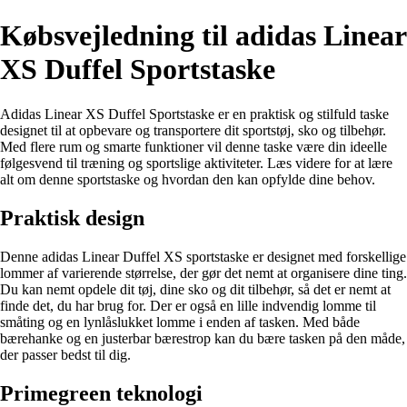
Købsvejledning til adidas Linear
XS Duffel Sportstaske
Adidas Linear XS Duffel Sportstaske er en praktisk og stilfuld taske
designet til at opbevare og transportere dit sportstøj, sko og tilbehør.
Med flere rum og smarte funktioner vil denne taske være din ideelle
følgesvend til træning og sportslige aktiviteter. Læs videre for at lære
alt om denne sportstaske og hvordan den kan opfylde dine behov.
Praktisk design
Denne adidas Linear Duffel XS sportstaske er designet med forskellige
lommer af varierende størrelse, der gør det nemt at organisere dine ting.
Du kan nemt opdele dit tøj, dine sko og dit tilbehør, så det er nemt at
finde det, du har brug for. Der er også en lille indvendig lomme til
småting og en lynlåslukket lomme i enden af ​​tasken. Med både
bærehanke og en justerbar bærestrop kan du bære tasken på den måde,
der passer bedst til dig.
Primegreen teknologi