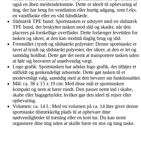
også en åben meshendelomme. Dette er ideelt til opbevaring af
ting, der har brug for ventilation eller hurtig adgang, som f.eks.
en vandflaske eller en våd håndklæde.
Slidstærk TPE bund: Sportstasken er udstyret med en slidstærk
TPE bund, der beskytter tasken mod slid og skader, når den
placeres på forskellige overflader. Dette forlænger levetiden for
tasken og sikrer, at den kan modstå daglig brug og slid.
Fremstillet i tyndt og slidstærkt polyester: Denne sportstaske er
lavet af tyndt og slidstærkt polyester, der sikrer, at den er let og
samtidig holdbar. Dette gør det nemt at transportere tasken uden
at føle sig besværet af unødvendig vægt.
Logo grafik: Sportstasken har adidas logo grafik, der tilføjer et
stilfuldt og genkendeligt udseende. Dette gør tasken til et
modevenligt valg, samtidig med at den bevarer sin funktionalitet.
Mål: ca. 38 x 15 x 19 cm: Med disse mål er sportstasken
kompakt og nem at bære rundt. Den passer nemt ind i skabe,
skabe eller bagagehylder, hvilket gør den ideel til rejser eller
opbevaring.
Volumen: ca. 14 L: Med en volumen på ca. 14 liter giver denne
sportstaske tilstrækkelig plads til at opbevare dine
nødvendigheder til træning eller en kort tur. Du kan nemt
organisere dine ting uden at skulle bære en stor og tung taske.