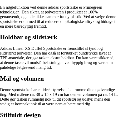
En nøglefunktion ved denne adidas sportstaske er Primegreen
teknologien. Den sikrer, at polyesteren i produktet er 100%
genanvendt, og at det ikke stammer fra ny plastik. Ved at vælge denne
sportstaske er du med til at reducere dit økologiske aftryk og bidrage til
en mere bæredygtig fremtid.
Holdbar og slidstærk
Adidas Linear XS Duffel Sportstaske er fremstillet af tyndt og
slidstærkt polyester. Den har også et forstærket bundstykke lavet af
TPE-materiale, der gør tasken ekstra holdbar. Du kan være sikker på,
at denne taske vil modstå belastningen ved hyppig brug og være din
pålidelige følgesvend i lang tid.
Mål og volumen
Denne sportstaske har en ideel størrelse til at rumme dine nødvendige
ting. Med målene ca. 38 x 15 x 19 cm har den en volumen på ca. 14 L.
Dette gør tasken rummelig nok til dit sportstøj og udstyr, mens den
stadig er kompakt nok til at være nem at bære med dig.
Stilfuldt design