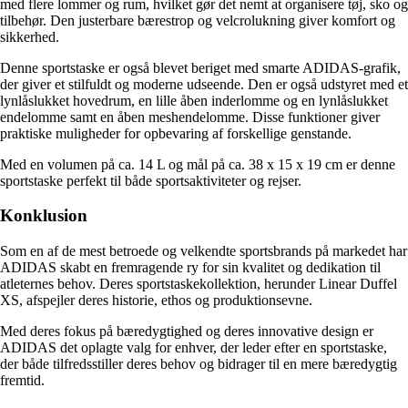
med flere lommer og rum, hvilket gør det nemt at organisere tøj, sko og
tilbehør. Den justerbare bærestrop og velcrolukning giver komfort og
sikkerhed.
Denne sportstaske er også blevet beriget med smarte ADIDAS-grafik,
der giver et stilfuldt og moderne udseende. Den er også udstyret med et
lynlåslukket hovedrum, en lille åben inderlomme og en lynlåslukket
endelomme samt en åben meshendelomme. Disse funktioner giver
praktiske muligheder for opbevaring af forskellige genstande.
Med en volumen på ca. 14 L og mål på ca. 38 x 15 x 19 cm er denne
sportstaske perfekt til både sportsaktiviteter og rejser.
Konklusion
Som en af de mest betroede og velkendte sportsbrands på markedet har
ADIDAS skabt en fremragende ry for sin kvalitet og dedikation til
atleternes behov. Deres sportstaskekollektion, herunder Linear Duffel
XS, afspejler deres historie, ethos og produktionsevne.
Med deres fokus på bæredygtighed og deres innovative design er
ADIDAS det oplagte valg for enhver, der leder efter en sportstaske,
der både tilfredsstiller deres behov og bidrager til en mere bæredygtig
fremtid.