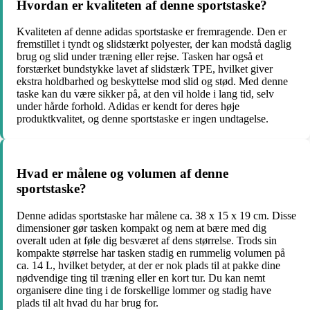
Hvordan er kvaliteten af denne sportstaske?
Kvaliteten af denne adidas sportstaske er fremragende. Den er
fremstillet i tyndt og slidstærkt polyester, der kan modstå daglig
brug og slid under træning eller rejse. Tasken har også et
forstærket bundstykke lavet af slidstærk TPE, hvilket giver
ekstra holdbarhed og beskyttelse mod slid og stød. Med denne
taske kan du være sikker på, at den vil holde i lang tid, selv
under hårde forhold. Adidas er kendt for deres høje
produktkvalitet, og denne sportstaske er ingen undtagelse.
Hvad er målene og volumen af denne
sportstaske?
Denne adidas sportstaske har målene ca. 38 x 15 x 19 cm. Disse
dimensioner gør tasken kompakt og nem at bære med dig
overalt uden at føle dig besværet af dens størrelse. Trods sin
kompakte størrelse har tasken stadig en rummelig volumen på
ca. 14 L, hvilket betyder, at der er nok plads til at pakke dine
nødvendige ting til træning eller en kort tur. Du kan nemt
organisere dine ting i de forskellige lommer og stadig have
plads til alt hvad du har brug for.