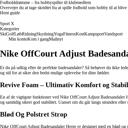
Fodbolddrømme – fra hobbyspiller til klubmedlem
Overvejer du at tage skridtet fra at spille fodbold som hobby til at bl
Hent guide
Sport X
Kategorier
Ski
Golf
Løb
Ridning
Skydning
Yoga
Fitness
Kost
Kampsport
Vandsport
Min konto
Kom i gang
Mailnyt
Nike OffCourt Adjust Badesandal
Er du på udkig efter de perfekte badesandaler? Så behøver du ikke lede 
og stil for at sikre den bedst mulige oplevelse for dine fødder.
Revive Foam – Ultimativ Komfort og Stabil
En af de vigtigste funktioner ved Nike OffCourt Adjust Badesandaler 
og samtidig sikrer god stabilitet. Uanset om du går langs stranden eller
Blød Og Polstret Strop
Nike OffCourt Adjust Badesandaler Herre er designet med en blød og pol