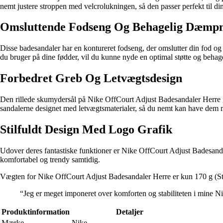
nemt justere stroppen med velcrolukningen, så den passer perfekt til din
Omsluttende Fodseng Og Behagelig Dæmp
Disse badesandaler har en kontureret fodseng, der omslutter din fod o
du bruger på dine fødder, vil du kunne nyde en optimal støtte og beha
Forbedret Greb Og Letvægtsdesign
Den rillede skumydersål på Nike OffCourt Adjust Badesandaler Herre giv
sandalerne designet med letvægtsmaterialer, så du nemt kan have dem m
Stilfuldt Design Med Logo Grafik
Udover deres fantastiske funktioner er Nike OffCourt Adjust Badesanda
komfortabel og trendy samtidig.
Vægten for Nike OffCourt Adjust Badesandaler Herre er kun 170 g (Str. 44)
“Jeg er meget imponeret over komforten og stabiliteten i mine Ni
Produktinformation
Detaljer
Mærke
Nike