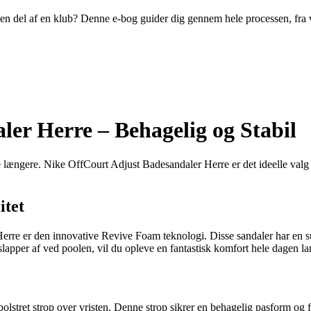
ive en del af en klub? Denne e-bog guider dig gennem hele processen, fra
er Herre – Behagelig og Stabil
længere. Nike OffCourt Adjust Badesandaler Herre er det ideelle valg ti
itet
Herre er den innovative Revive Foam teknologi. Disse sandaler har en
 slapper af ved poolen, vil du opleve en fantastisk komfort hele dagen la
stret strop over vristen. Denne strop sikrer en behagelig pasform og fo