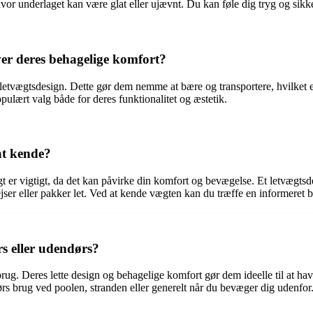
vor underlaget kan være glat eller ujævnt. Du kan føle dig tryg og sikke
er deres behagelige komfort?
vægtsdesign. Dette gør dem nemme at bære og transportere, hvilket er id
pulært valg både for deres funktionalitet og æstetik.
at kende?
t er vigtigt, da det kan påvirke din komfort og bevægelse. Et letvægts
rejser eller pakker let. Ved at kende vægten kan du træffe en informeret 
s eller udendørs?
rug. Deres lette design og behagelige komfort gør dem ideelle til at h
 brug ved poolen, stranden eller generelt når du bevæger dig udenfor. De