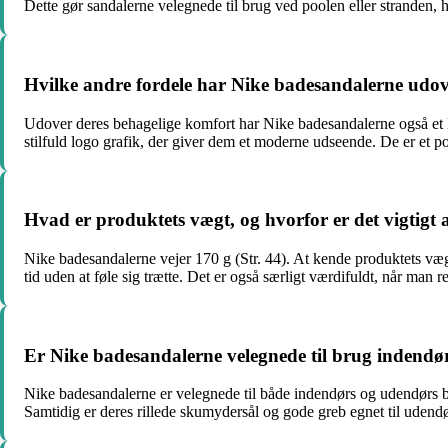
Dette gør sandalerne velegnede til brug ved poolen eller stranden, h
Hvilke andre fordele har Nike badesandalerne udov
Udover deres behagelige komfort har Nike badesandalerne også et let
stilfuld logo grafik, der giver dem et moderne udseende. De er et po
Hvad er produktets vægt, og hvorfor er det vigtigt 
Nike badesandalerne vejer 170 g (Str. 44). At kende produktets væg
tid uden at føle sig trætte. Det er også særligt værdifuldt, når man 
Er Nike badesandalerne velegnede til brug indendør
Nike badesandalerne er velegnede til både indendørs og udendørs b
Samtidig er deres rillede skumydersål og gode greb egnet til udendørs