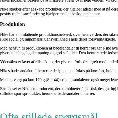
Nikes filosofi er baseret på at inspirere atleter over hele verden. Virk
Nike stræber efter at skabe produkter, der hjælper atleter med at nå der
positiv rolle i samfundet og hjælper med at beskytte planeten.
Produktion
Nike har et omfattende produktionsnetværk over hele verden, der sikrer,
sikre social og miljømæssig ansvarlighed i hele deres forsyningskæde.
Med hensyn til produktionen af badesandaler til herrer bruger Nike ava
giver en behagelig dæmpning og god stabilitet. Den konturerede fodse
Ydersålen er lavet af rillet skum, der giver et forbedret greb mod under
Nikes badesandaler til herrer er designet med fokus på komfort, holdbar
Med en vægt på kun 170 g (Str. 44) er badesandalerne også meget lette
Samlet set er Nike en producent, der kombinerer fantastisk design, høj k
stilfulde sportsprodukter, herunder badesandaler til herrer.
Ofte stillede spørgsmål