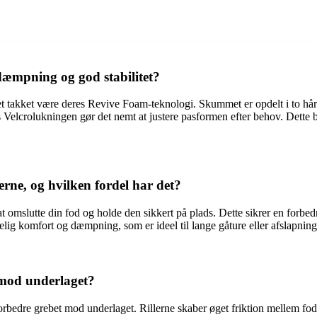
dæmpning og god stabilitet?
 takket være deres Revive Foam-teknologi. Skummet er opdelt i to hårdh
 Velcrolukningen gør det nemt at justere pasformen efter behov. Dette bidr
rne, og hvilken fordel har det?
 omslutte din fod og holde den sikkert på plads. Dette sikrer en forbedr
lig komfort og dæmpning, som er ideel til lange gåture eller afslapnin
 mod underlaget?
rbedre grebet mod underlaget. Rillerne skaber øget friktion mellem fodså