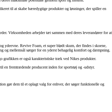
opnå deres maksimale potentiale gennem sport og motion.
keret til at skabe bæredygtige produkter og løsninger, der spiller en
andarder. Virksomheden arbejder tæt sammen med deres leverandører for at
 og ydeevne. Revive Foam, et super blødt skum, der findes i skoene,
eng og mellemsål sørger for en yderst behagelig komfort og dæmpning.
go grafikken er også karakteristiske træk ved Nikes produkter.
til en fremtrædende producent inden for sportstøj og -udstyr.
ion gør dem til et oplagt valg for enhver, der søger funktionelle og