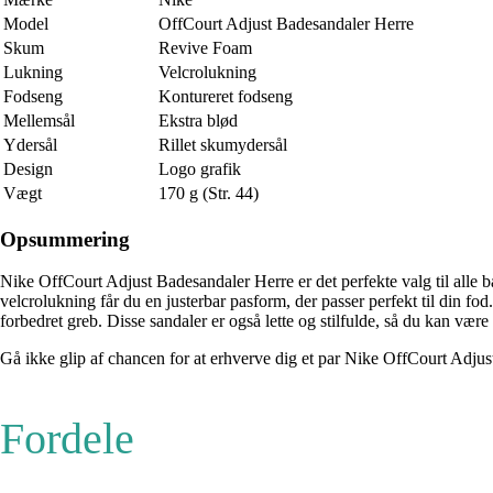
Model
OffCourt Adjust Badesandaler Herre
Skum
Revive Foam
Lukning
Velcrolukning
Fodseng
Kontureret fodseng
Mellemsål
Ekstra blød
Ydersål
Rillet skumydersål
Design
Logo grafik
Vægt
170 g (Str. 44)
Opsummering
Nike OffCourt Adjust Badesandaler Herre er det perfekte valg til alle ba
velcrolukning får du en justerbar pasform, der passer perfekt til din 
forbedret greb. Disse sandaler er også lette og stilfulde, så du kan vær
Gå ikke glip af chancen for at erhverve dig et par Nike OffCourt Adju
Fordele