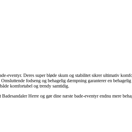
de-eventyr. Deres super bløde skum og stabilitet sikrer ultimativ komfor
fod. Omsluttende fodseng og behagelig dæmpning garanterer en behagelig
e både komfortabel og trendy samtidig.
st Badesandaler Herre og gør dine næste bade-eventyr endnu mere behage