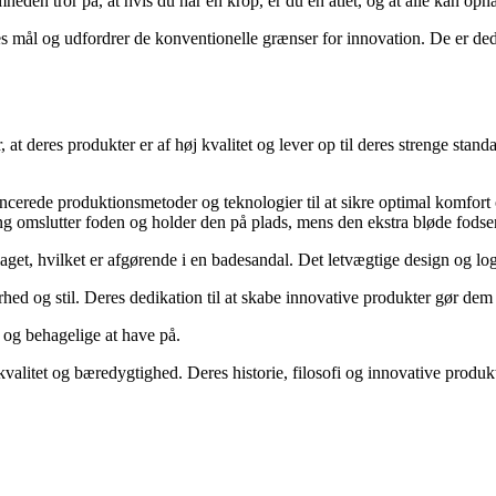
somheden tror på, at hvis du har en krop, er du en atlet, og at alle kan 
es mål og udfordrer de konventionelle grænser for innovation. De er dedi
 at deres produkter er af høj kvalitet og lever op til deres strenge st
ncerede produktionsmetoder og teknologier til at sikre optimal komfort
ng omslutter foden og holder den på plads, mens den ekstra bløde fods
laget, hvilket er afgørende i en badesandal. Det letvægtige design og lo
hed og stil. Deres dedikation til at skabe innovative produkter gør dem 
 og behagelige at have på.
valitet og bæredygtighed. Deres historie, filosofi og innovative produkt