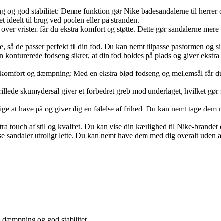
 og god stabilitet: Denne funktion gør Nike badesandalerne til herrer o
t ideelt til brug ved poolen eller på stranden.
 over vristen får du ekstra komfort og støtte. Dette gør sandalerne mere 
, så de passer perfekt til din fod. Du kan nemt tilpasse pasformen og si
onturerede fodseng sikrer, at din fod holdes på plads og giver ekstra st
g komfort og dæmpning: Med en ekstra blød fodseng og mellemsål får d
illede skumydersål giver et forbedret greb mod underlaget, hvilket gør sa
ge at have på og giver dig en følelse af frihed. Du kan nemt tage dem m
stra touch af stil og kvalitet. Du kan vise din kærlighed til Nike-brandet
se sandaler utroligt lette. Du kan nemt have dem med dig overalt uden at
g dæmpning og god stabilitet