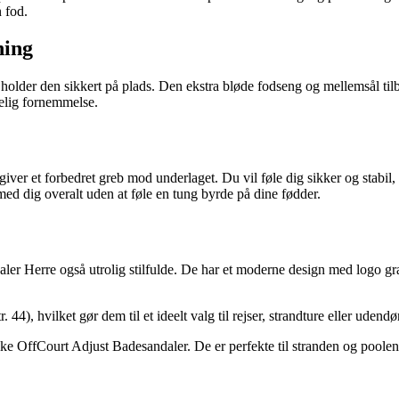
 fod.
ning
g holder den sikkert på plads. Den ekstra bløde fodseng og mellemsål t
gelig fornemmelse.
er et forbedret greb mod underlaget. Du vil føle dig sikker og stabil, 
ed dig overalt uden at føle en tung byrde på dine fødder.
ler Herre også utrolig stilfulde. De har et moderne design med logo gr
, hvilket gør dem til et ideelt valg til rejser, strandture eller udendør
ke OffCourt Adjust Badesandaler. De er perfekte til stranden og poolen.