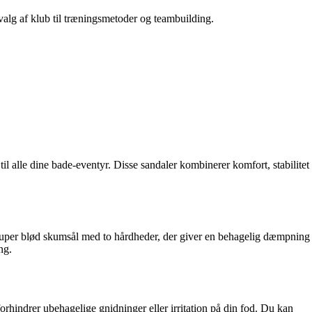
 valg af klub til træningsmetoder og teambuilding.
l alle dine bade-eventyr. Disse sandaler kombinerer komfort, stabilitet
 super blød skumsål med to hårdheder, der giver en behagelig dæmpning
ng.
rhindrer ubehagelige gnidninger eller irritation på din fod. Du kan