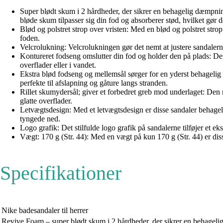
Super blødt skum i 2 hårdheder, der sikrer en behagelig dæmpning
bløde skum tilpasser sig din fod og absorberer stød, hvilket gør de
Blød og polstret strop over vristen: Med en blød og polstret strop
foden.
Velcrolukning: Velcrolukningen gør det nemt at justere sandalerne
Kontureret fodseng omslutter din fod og holder den på plads: Den k
overflader eller i vandet.
Ekstra blød fodseng og mellemsål sørger for en yderst behageli
perfekte til afslapning og gåture langs stranden.
Rillet skumydersål; giver et forbedret greb mod underlaget: Den r
glatte overflader.
Letvægtsdesign: Med et letvægtsdesign er disse sandaler behageli
tyngede ned.
Logo grafik: Det stilfulde logo grafik på sandalerne tilføjer et ek
Vægt: 170 g (Str. 44): Med en vægt på kun 170 g (Str. 44) er dis
Specifikationer
Nike badesandaler til herrer
Revive Foam – super blødt skum i 2 hårdheder, der sikrer en behageli