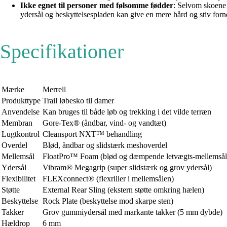
Ikke egnet til personer med følsomme fødder
: Selvom skoene 
ydersål og beskyttelsespladen kan give en mere hård og stiv forn
Specifikationer
Mærke
Merrell
Produkttype
Trail løbesko til damer
Anvendelse
Kan bruges til både løb og trekking i det vilde terræn
Membran
Gore-Tex® (åndbar, vind- og vandtæt)
Lugtkontrol
Cleansport NXT™ behandling
Overdel
Blød, åndbar og slidstærk meshoverdel
Mellemsål
FloatPro™ Foam (blød og dæmpende letvægts-mellemsål
Ydersål
Vibram® Megagrip (super slidstærk og grov ydersål)
Flexibilitet
FLEXconnect® (flexriller i mellemsålen)
Støtte
External Rear Sling (ekstern støtte omkring hælen)
Beskyttelse
Rock Plate (beskyttelse mod skarpe sten)
Takker
Grov gummiydersål med markante takker (5 mm dybde)
Hældrop
6 mm