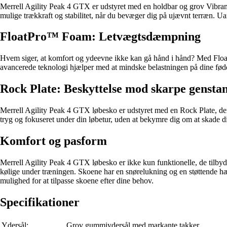
Merrell Agility Peak 4 GTX er udstyret med en holdbar og grov Vibram®
mulige trækkraft og stabilitet, når du bevæger dig på ujævnt terræn. Uan
FloatPro™ Foam: Letvægtsdæmpning
Hvem siger, at komfort og ydeevne ikke kan gå hånd i hånd? Med Floa
avancerede teknologi hjælper med at mindske belastningen på dine fødd
Rock Plate: Beskyttelse mod skarpe gensta
Merrell Agility Peak 4 GTX løbesko er udstyret med en Rock Plate, der 
tryg og fokuseret under din løbetur, uden at bekymre dig om at skade d
Komfort og pasform
Merrell Agility Peak 4 GTX løbesko er ikke kun funktionelle, de tilbyd
kølige under træningen. Skoene har en snørelukning og en støttende hælk
mulighed for at tilpasse skoene efter dine behov.
Specifikationer
Ydersål:
Grov gummiydersål med markante takker