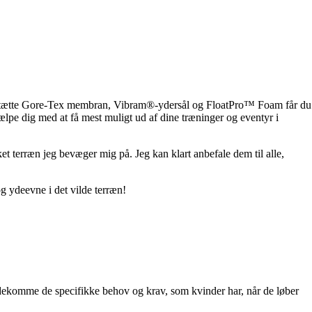
n vandtætte Gore-Tex membran, Vibram®-ydersål og FloatPro™ Foam får du
ælpe dig med at få mest muligt ud af dine træninger og eventyr i
t terræn jeg bevæger mig på. Jeg kan klart anbefale dem til alle,
g ydeevne i det vilde terræn!
 imødekomme de specifikke behov og krav, som kvinder har, når de løber