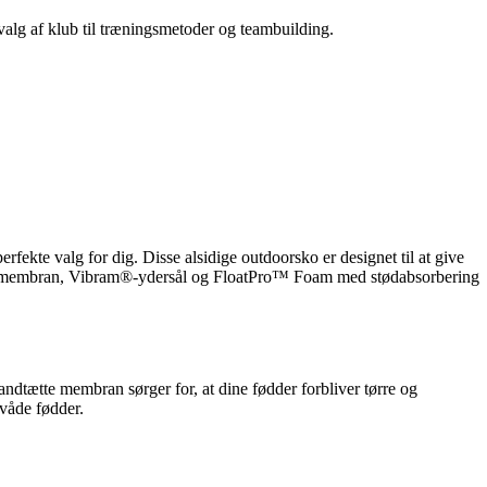
 valg af klub til træningsmetoder og teambuilding.
rfekte valg for dig. Disse alsidige outdoorsko er designet til at give
ex membran, Vibram®-ydersål og FloatPro™ Foam med stødabsorbering
ætte membran sørger for, at dine fødder forbliver tørre og
 våde fødder.