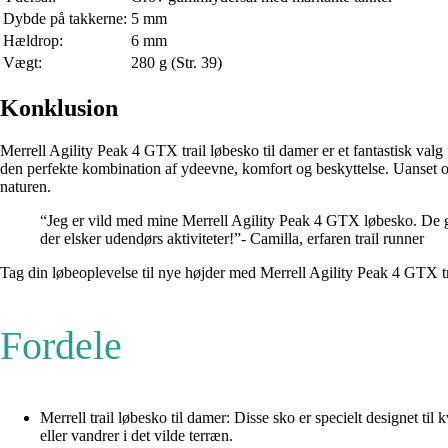
Dybde på takkerne:
5 mm
Hældrop:
6 mm
Vægt:
280 g (Str. 39)
Konklusion
Merrell Agility Peak 4 GTX trail løbesko til damer er et fantastisk va
den perfekte kombination af ydeevne, komfort og beskyttelse. Uanset om 
naturen.
“Jeg er vild med mine Merrell Agility Peak 4 GTX løbesko. De giv
der elsker udendørs aktiviteter!”- Camilla, erfaren trail runner
Tag din løbeoplevelse til nye højder med Merrell Agility Peak 4 GTX tr
Fordele
Merrell trail løbesko til damer: Disse sko er specielt designet t
eller vandrer i det vilde terræn.