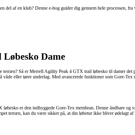
ive en del af en klub? Denne e-bog guider dig gennem hele processen, fra
il Løbesko Dame
e terræn? Så er Merrell Agility Peak 4 GTX trail løbesko til damer det pe
på våde eller tørre underlag. Med avancerede funktioner som Gore-T
 løbesko er den indbyggede Gore-Tex membran. Denne åndbare og vandt
pet terræn, kan du være sikker på, at din løbetur ikke bliver ødelagt af