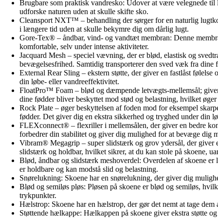
Brugbare som praktisk vandresko: Udover at være velegnede til lø
udforske naturen uden at skulle skifte sko.
Cleansport NXT™ – behandling der sørger for en naturlig lugtkont
i længere tid uden at skulle bekymre dig om dårlig lugt.
Gore-Tex® – åndbar, vind- og vandtæt membran: Denne membran gø
komfortable, selv under intense aktiviteter.
Jacquard Mesh – speciel vævning, der er blød, elastisk og svedtr
bevægelsesfrihed. Samtidig transporterer den sved væk fra dine f
External Rear Sling – ekstern støtte, der giver en fastlåst følelse
din løbe- eller vandreeffektivitet.
FloatPro™ Foam – blød og dæmpende letvægts-mellemsål; giver st
dine fødder bliver beskyttet mod stød og belastning, hvilket øger
Rock Plate – øger beskyttelsen af foden mod for eksempel skarpe
fødder. Det giver dig en ekstra sikkerhed og tryghed under din lø
FLEXconnect® – flexriller i mellemsålen, der giver en bedre konta
forbedrer din stabilitet og giver dig mulighed for at bevæge dig me
Vibram® Megagrip – super slidstærk og grov ydersål, der giver et
slidstærk og holdbar, hvilket sikrer, at du kan stole på skoene, u
Blød, åndbar og slidstærk meshoverdel: Overdelen af skoene er lav
er holdbare og kan modstå slid og belastning.
Snørelukning: Skoene har en snørelukning, der giver dig mulighed
Blød og semiløs pløs: Pløsen på skoene er blød og semiløs, hvilke
trykpunkter.
Hælstrop: Skoene har en hælstrop, der gør det nemt at tage dem af 
Støttende hælkappe: Hælkappen på skoene giver ekstra støtte og s