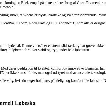
ve teknologier. Et eksempel på dette er deres brug af Gore-Tex membr
e forhold.
ng sikrer, at skoene er bløde, elastiske og svedtransporterende, hvilk
g, FloatPro™ Foam, Rock Plate og FLEXconnect®, som alle er designet t
iydersål. Denne ydersål er ekstremt slidstærk og har grove takker, der
rer, at løberen forbliver stabil og tryg under hele løbeturen.
. Med deres dedikation til kvalitet, komfort og innovative løsninger, 
X, er ikke kun stilfulde, men også udstyret med avancerede teknologier
deelle valg, hvis du søger holdbare, pålidelige og komfortable løbesko.
errell Løbesko