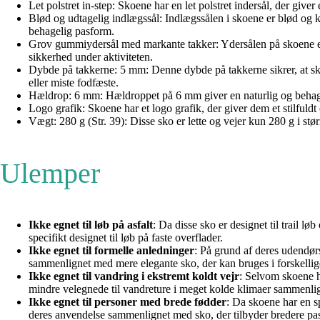
Let polstret in-step: Skoene har en let polstret indersål, der give
Blød og udtagelig indlægssål: Indlægssålen i skoene er blød og ka
behagelig pasform.
Grov gummiydersål med markante takker: Ydersålen på skoene er la
sikkerhed under aktiviteten.
Dybde på takkerne: 5 mm: Denne dybde på takkerne sikrer, at skoe
eller miste fodfæste.
Hældrop: 6 mm: Hældroppet på 6 mm giver en naturlig og behagelig
Logo grafik: Skoene har et logo grafik, der giver dem et stilfuld
Vægt: 280 g (Str. 39): Disse sko er lette og vejer kun 280 g i stø
Ulemper
Ikke egnet til løb på asfalt
: Da disse sko er designet til trail l
specifikt designet til løb på faste overflader.
Ikke egnet til formelle anledninger
: På grund af deres udendørs
sammenlignet med mere elegante sko, der kan bruges i forskellige
Ikke egnet til vandring i ekstremt koldt vejr
: Selvom skoene h
mindre velegnede til vandreture i meget kolde klimaer sammenlign
Ikke egnet til personer med brede fødder
: Da skoene har en s
deres anvendelse sammenlignet med sko, der tilbyder bredere pa