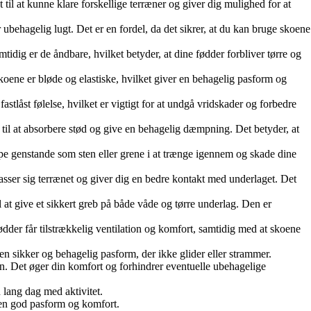
il at kunne klare forskellige terræner og giver dig mulighed for at
behagelig lugt. Det er en fordel, da det sikrer, at du kan bruge skoene
g er de åndbare, hvilket betyder, at dine fødder forbliver tørre og
koene er bløde og elastiske, hvilket giver en behagelig pasform og
astlåst følelse, hvilket er vigtigt for at undgå vridskader og forbedre
l at absorbere stød og give en behagelig dæmpning. Det betyder, at
pe genstande som sten eller grene i at trænge igennem og skade dine
passer sig terrænet og giver dig en bedre kontakt med underlaget. Det
 at give et sikkert greb på både våde og tørre underlag. Den er
ødder får tilstrækkelig ventilation og komfort, samtidig med at skoene
en sikker og behagelig pasform, der ikke glider eller strammer.
ten. Det øger din komfort og forhindrer eventuelle ubehagelige
n lang dag med aktivitet.
r en god pasform og komfort.