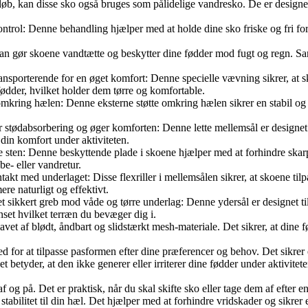
b, kan disse sko også bruges som pålidelige vandresko. De er designet t
rol: Denne behandling hjælper med at holde dine sko friske og fri for u
r skoene vandtætte og beskytter dine fødder mod fugt og regn. Samtidi
ansporterende for en øget komfort: Denne specielle vævning sikrer, at s
ødder, hvilket holder dem tørre og komfortable.
 omkring hælen: Denne eksterne støtte omkring hælen sikrer en stabil og f
ødabsorbering og øger komforten: Denne lette mellemsål er designet ti
 din komfort under aktiviteten.
 sten: Denne beskyttende plade i skoene hjælper med at forhindre skar
be- eller vandretur.
kt med underlaget: Disse flexriller i mellemsålen sikrer, at skoene til
re naturligt og effektivt.
 sikkert greb mod våde og tørre underlag: Denne ydersål er designet til
anset hvilket terræn du bevæger dig i.
et af blødt, åndbart og slidstærkt mesh-materiale. Det sikrer, at dine f
 for at tilpasse pasformen efter dine præferencer og behov. Det sikrer 
t betyder, at den ikke generer eller irriterer dine fødder under aktivite
og på. Det er praktisk, når du skal skifte sko eller tage dem af efter e
tabilitet til din hæl. Det hjælper med at forhindre vridskader og sikre