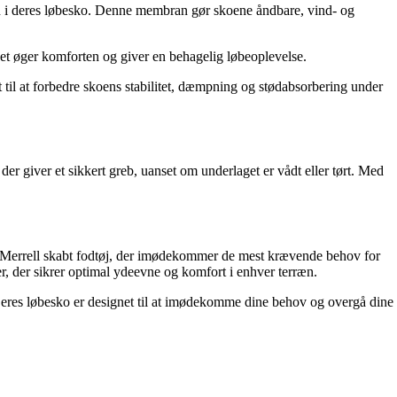
an i deres løbesko. Denne membran gør skoene åndbare, vind- og
et øger komforten og giver en behagelig løbeoplevelse.
il at forbedre skoens stabilitet, dæmpning og stødabsorbering under
 giver et sikkert greb, uanset om underlaget er vådt eller tørt. Med
har Merrell skabt fodtøj, der imødekommer de mest krævende behov for
, der sikrer optimal ydeevne og komfort i enhver terræn.
 Deres løbesko er designet til at imødekomme dine behov og overgå dine