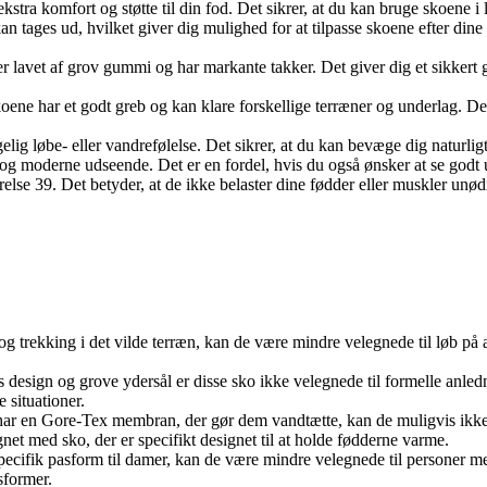
r ekstra komfort og støtte til din fod. Det sikrer, at du kan bruge skoene 
n tages ud, hvilket giver dig mulighed for at tilpasse skoene efter dine
vet af grov gummi og har markante takker. Det giver dig et sikkert greb
ne har et godt greb og kan klare forskellige terræner og underlag. Det 
 løbe- eller vandrefølelse. Det sikrer, at du kan bevæge dig naturligt 
t og moderne udseende. Det er en fordel, hvis du også ønsker at se godt 
rrelse 39. Det betyder, at de ikke belaster dine fødder eller muskler unød
øb og trekking i det vilde terræn, kan de være mindre velegnede til løb 
 design og grove ydersål er disse sko ikke velegnede til formelle anled
 situationer.
ar en Gore-Tex membran, der gør dem vandtætte, kan de muligvis ikke gi
et med sko, der er specifikt designet til at holde fødderne varme.
pecifik pasform til damer, kan de være mindre velegnede til personer
sformer.