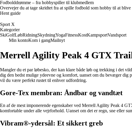
Fodbolddrømme – fra hobbyspiller til klubmedlem
Overvejer du at tage skridtet fra at spille fodbold som hobby til at bl
Hent guide
Sport X
Kategorier
Ski
Golf
Løb
Ridning
Skydning
Yoga
Fitness
Kost
Kampsport
Vandsport
Min konto
Kom i gang
Mailnyt
Merrell Agility Peak 4 GTX Tra
Mangler du et par løbesko, der kan klare både løb og trekking i det vild
dig den bedst mulige ydeevne og komfort, uanset om du bevæger dig 
vil du være perfekt rustet til enhver udfordring.
Gore-Tex membran: Åndbar og vandtæt
En af de mest imponerende egenskaber ved Merrell Agility Peak 4 GTX
komfortable under alle vejrforhold. Uanset om det er regn, sne eller sum
Vibram®-ydersål: Et sikkert greb