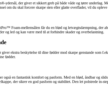
-ydersål, der giver et sikkert greb på både våde og tørre underlag. M
set om du skal forcere skarpe sten eller glatte overflader, vil du opleve
tPro™ Foam-mellemsålen får du en blød og letvægtsdæmpning, der abso
er og led og kan være med til at forhindre skader og overbelastning.
nde
giver ekstra beskyttelse til dine fødder mod skarpe genstande som f.eks
ine fødder.
er også en fantastisk komfort og pasform. Med en blød, åndbar og slids
appe, der sikrer en god pasform og stabilitet. Den let polstrede in-ste