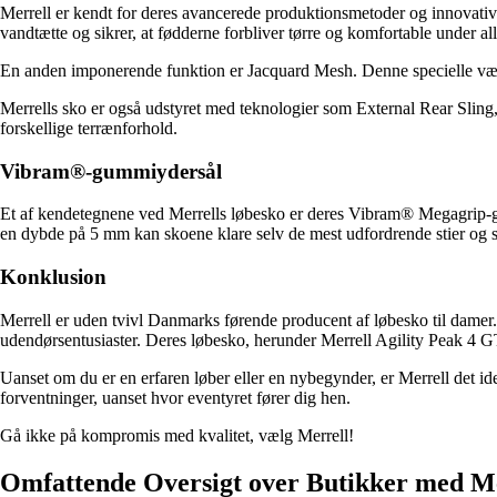
Merrell er kendt for deres avancerede produktionsmetoder og innovati
vandtætte og sikrer, at fødderne forbliver tørre og komfortable under all
En anden imponerende funktion er Jacquard Mesh. Denne specielle vævni
Merrells sko er også udstyret med teknologier som External Rear Slin
forskellige terrænforhold.
Vibram®-gummiydersål
Et af kendetegnene ved Merrells løbesko er deres Vibram® Megagrip-gumm
en dybde på 5 mm kan skoene klare selv de mest udfordrende stier og sik
Konklusion
Merrell er uden tvivl Danmarks førende producent af løbesko til damer
udendørsentusiaster. Deres løbesko, herunder Merrell Agility Peak 4 GT
Uanset om du er en erfaren løber eller en nybegynder, er Merrell det i
forventninger, uanset hvor eventyret fører dig hen.
Gå ikke på kompromis med kvalitet, vælg Merrell!
Omfattende Oversigt over Butikker med M