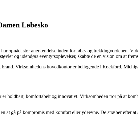
 Damen Løbesko
og har opnået stor anerkendelse inden for løbe- og trekkingverdenen. V
øvler og udendørs eventyrsoplevelser, skabte de en vision om at fremst
lobalt brand. Virksomhedens hovedkontor er beliggende i Rockford, Michi
, der er holdbart, komfortabelt og innovativt. Virksomheden tror på at ko
uden at gå på kompromis med komfort eller ydeevne. De stræber efter at 