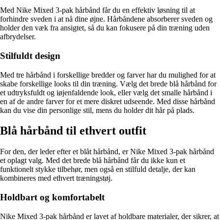
Med Nike Mixed 3-pak hårbånd får du en effektiv løsning til at
forhindre sveden i at nå dine øjne. Hårbåndene absorberer sveden og
holder den væk fra ansigtet, så du kan fokusere på din træning uden
afbrydelser.
Stilfuldt design
Med tre hårbånd i forskellige bredder og farver har du mulighed for at
skabe forskellige looks til din træning. Vælg det brede blå hårbånd for
et udtryksfuldt og iøjenfaldende look, eller vælg det smalle hårbånd i
en af de andre farver for et mere diskret udseende. Med disse hårbånd
kan du vise din personlige stil, mens du holder dit hår på plads.
Blå hårbånd til ethvert outfit
For den, der leder efter et blåt hårbånd, er Nike Mixed 3-pak hårbånd
et oplagt valg. Med det brede blå hårbånd får du ikke kun et
funktionelt stykke tilbehør, men også en stilfuld detalje, der kan
kombineres med ethvert træningstøj.
Holdbart og komfortabelt
Nike Mixed 3-pak hårbånd er lavet af holdbare materialer, der sikrer, at