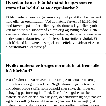
Hvordan kan et blåt hårbånd bruges som en
støtte til et hold eller en organisation?
Et blåt hårbånd kan bruges som et symbol på støtte til et bestemt
hold eller en organisation. Ved at matche farven på hårbåndet
med farverne på holdets eller organisationens logo eller symbol,
kan man vise sin support på en farverig og synlig måde. Dette
kan være relevant ved sportsbegivenheder, demonstrationer eller
andre sammenkomster, hvor fællesskab og støtte er vigtigt. Et
blåt hårbånd kan være en simpel, men effektiv måde at vise sin
tilhørsforhold eller støtte på.
Hvilke materialer bruges normalt til at fremstille
blå hårbånd?
Blå hårbånd kan være lavet af forskellige materialer afhængigt
af præferencer og anvendelse. Nogle almindelige materialer
inkluderer bløde stoffer som bomuld eller silke, der giver en
behagelig pasform og blødhed. Der findes også elastiske
materialer som elastan eller unylon, der strækker sig og tilpasser
sig til forskellige hovedstørrelser og frisurer. Det er vigtigt at
vælge et materiale, der passer til ens personlige præferencer og