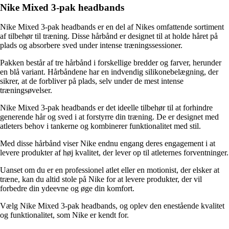
Nike Mixed 3-pak headbands
Nike Mixed 3-pak headbands er en del af Nikes omfattende sortiment
af tilbehør til træning. Disse hårbånd er designet til at holde håret på
plads og absorbere sved under intense træningssessioner.
Pakken består af tre hårbånd i forskellige bredder og farver, herunder
en blå variant. Hårbåndene har en indvendig silikonebelægning, der
sikrer, at de forbliver på plads, selv under de mest intense
træningsøvelser.
Nike Mixed 3-pak headbands er det ideelle tilbehør til at forhindre
generende hår og sved i at forstyrre din træning. De er designet med
atleters behov i tankerne og kombinerer funktionalitet med stil.
Med disse hårbånd viser Nike endnu engang deres engagement i at
levere produkter af høj kvalitet, der lever op til atleternes forventninger.
Uanset om du er en professionel atlet eller en motionist, der elsker at
træne, kan du altid stole på Nike for at levere produkter, der vil
forbedre din ydeevne og øge din komfort.
Vælg Nike Mixed 3-pak headbands, og oplev den enestående kvalitet
og funktionalitet, som Nike er kendt for.