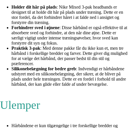
Holder dit hår på plads
: Nike Mixed 3-pak headbands er
designet til at holde dit hår på plads under træning. Dette er en
stor fordel, da det forhindrer håret i at falde ned i ansigtet og
forstyrre din træning.
Forhindrer sved i øjnene
: Disse hårbånd er også effektive til at
absorbere sved og forhindre, at den når dine øjne. Dette er
særligt vigtigt under intense træningsøvelser, hvor sved kan
forstyrre dit syn og fokus.
Praktisk 3-pak
: Med denne pakke får du ikke kun et, men tre
hårbånd i forskellige bredder og farver. Dette giver dig mulighed
for at vælge det hårbånd, der passer bedst til din stil og
præferencer.
Silikonebelægning for bedre greb
: Indvendigt er hårbåndene
udstyret med en silikonebelægning, der sikrer, at de bliver på
plads under hele træningen. Dette er en fordel i forhold til andre
hårbånd, der kan glide eller falde af under bevægelse.
Ulemper
Hårbåndene er kun tilgængelige i tre forskellige bredder og