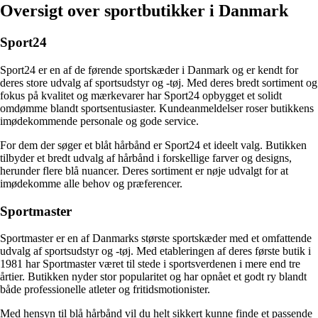
Oversigt over sportbutikker i Danmark
Sport24
Sport24 er en af de førende sportskæder i Danmark og er kendt for
deres store udvalg af sportsudstyr og -tøj. Med deres bredt sortiment og
fokus på kvalitet og mærkevarer har Sport24 opbygget et solidt
omdømme blandt sportsentusiaster. Kundeanmeldelser roser butikkens
imødekommende personale og gode service.
For dem der søger et blåt hårbånd er Sport24 et ideelt valg. Butikken
tilbyder et bredt udvalg af hårbånd i forskellige farver og designs,
herunder flere blå nuancer. Deres sortiment er nøje udvalgt for at
imødekomme alle behov og præferencer.
Sportmaster
Sportmaster er en af Danmarks største sportskæder med et omfattende
udvalg af sportsudstyr og -tøj. Med etableringen af ​​deres første butik i
1981 har Sportmaster været til stede i sportsverdenen i mere end tre
årtier. Butikken nyder stor popularitet og har opnået et godt ry blandt
både professionelle atleter og fritidsmotionister.
Med hensyn til blå hårbånd vil du helt sikkert kunne finde et passende