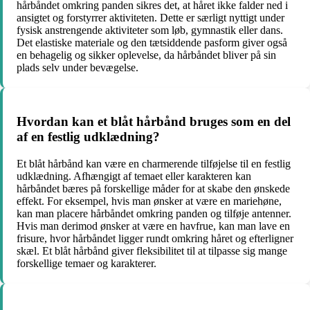
hårbåndet omkring panden sikres det, at håret ikke falder ned i
ansigtet og forstyrrer aktiviteten. Dette er særligt nyttigt under
fysisk anstrengende aktiviteter som løb, gymnastik eller dans.
Det elastiske materiale og den tætsiddende pasform giver også
en behagelig og sikker oplevelse, da hårbåndet bliver på sin
plads selv under bevægelse.
Hvordan kan et blåt hårbånd bruges som en del
af en festlig udklædning?
Et blåt hårbånd kan være en charmerende tilføjelse til en festlig
udklædning. Afhængigt af temaet eller karakteren kan
hårbåndet bæres på forskellige måder for at skabe den ønskede
effekt. For eksempel, hvis man ønsker at være en mariehøne,
kan man placere hårbåndet omkring panden og tilføje antenner.
Hvis man derimod ønsker at være en havfrue, kan man lave en
frisure, hvor hårbåndet ligger rundt omkring håret og efterligner
skæl. Et blåt hårbånd giver fleksibilitet til at tilpasse sig mange
forskellige temaer og karakterer.