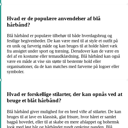
Hvad er de populære anvendelser af blå
hårbånd?
Blå hårbånd er populære tilbehør til både hverdagsbrug og
festlige begivenheder. De kan være med til at style et outfit på
en unik og farverig måde og kan bruges til at holde håret væk
fra ansigtet under sport og træning. Derudover kan de være en
del af en kostume eller temaudklædning. Blå hårbånd kan også
være en måde at vise sin støtte til bestemte hold eller
organisationer, da de kan matches med farverne på logoer eller
symboler.
Hvad er forskellige stilarter, der kan opnås ved at
bruge et blåt hårbånd?
Blå hårbånd giver mulighed for en bred vifte af stilarter. De kan
bruges til at lave en klassisk, glat frisure, hvor håret er samlet
bagpå hovedet, eller til at skabe en mere afslappet og bohemsk
look med løst hår og hårbåndet rundt omkring panden. Blå