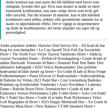
skabe kontrast kan man parre det blå hårbånd med farver som
mintgrøn, lyserød eller gul. Hvis man ønsker at skabe en mere
harmonisk kombination, kan man vælge farver som hvid, grå
eller navyblå. Når det kommer til mønstre, kan et blåt hårbånd
kombineres med striber, prikker eller geometriske mønstre for at
skabe en iøjnefaldende effekt. Det er vigtigt at eksperimentere
og finde de kombinationer, der bedst afspejler ens egen stil og
personlighed.
Andre populære artikler:
Harrows Dart Service Kit – Alt hvad du har
brug for som dartspiller
•
Le Coq Sportif Tech Full Zip Sweatshirt
Herre
•
The North Face Vectiv Taraval Vandresko Herre
•
Athlecia
Aurore Sweatshirt Dame – Perfekt til Hverdagsbrug
•
Guide til køb af
adidas Barricade Tennissko til Børn
•
Hummel Park Hue Børn: Den
ultimative købsguide
•
H2O Velcro Badesandaler: Den perfekte
badesandal til både damer og herrer
•
En Guide til køb af Rezo Fergie
Fodboldstrømper
•
Puma Divecat v2 Badesandaler
•
Købsvejledning
til Babolat Air Vertuo 2023 Padel Bat
•
Cruz Greensburg Badesko:
Praktiske og Komfortable Vandresko
•
Asics Novablast 2 Løbesko
Dame
•
Babolat Boost Drive Tennisketcher
•
Guide til køb af
Endurance Vernon Performance Løbe T-shirt Herre
•
Asics Gel-Padel
Pro 5 Padel Sko Herre
•
Guide til at købe Peak Performance Velox
Golf Regnjakke til Herre
•
H2O Happy Merinould Hue – En Guide til
Vinterens Must-Have
•
New Balance CT300 Sneakers Herre
•