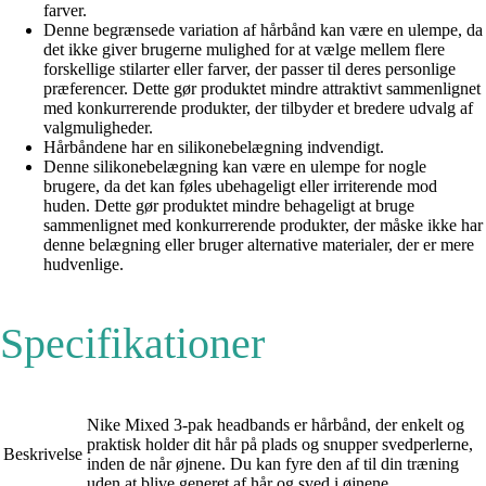
farver.
Denne begrænsede variation af hårbånd kan være en ulempe, da
det ikke giver brugerne mulighed for at vælge mellem flere
forskellige stilarter eller farver, der passer til deres personlige
præferencer. Dette gør produktet mindre attraktivt sammenlignet
med konkurrerende produkter, der tilbyder et bredere udvalg af
valgmuligheder.
Hårbåndene har en silikonebelægning indvendigt.
Denne silikonebelægning kan være en ulempe for nogle
brugere, da det kan føles ubehageligt eller irriterende mod
huden. Dette gør produktet mindre behageligt at bruge
sammenlignet med konkurrerende produkter, der måske ikke har
denne belægning eller bruger alternative materialer, der er mere
hudvenlige.
Specifikationer
Nike Mixed 3-pak headbands er hårbånd, der enkelt og
praktisk holder dit hår på plads og snupper svedperlerne,
Beskrivelse
inden de når øjnene. Du kan fyre den af til din træning
uden at blive generet af hår og sved i øjnene