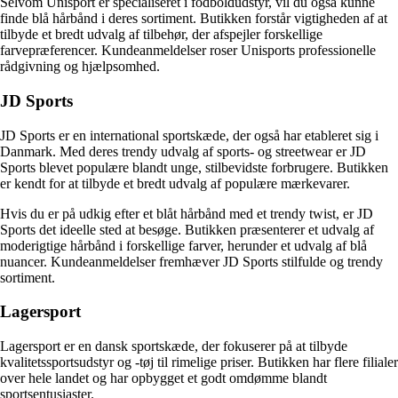
Selvom Unisport er specialiseret i fodboldudstyr, vil du også kunne
finde blå hårbånd i deres sortiment. Butikken forstår vigtigheden af ​​at
tilbyde et bredt udvalg af tilbehør, der afspejler forskellige
farvepræferencer. Kundeanmeldelser roser Unisports professionelle
rådgivning og hjælpsomhed.
JD Sports
JD Sports er en international sportskæde, der også har etableret sig i
Danmark. Med deres trendy udvalg af sports- og streetwear er JD
Sports blevet populære blandt unge, stilbevidste forbrugere. Butikken
er kendt for at tilbyde et bredt udvalg af populære mærkevarer.
Hvis du er på udkig efter et blåt hårbånd med et trendy twist, er JD
Sports det ideelle sted at besøge. Butikken præsenterer et udvalg af
moderigtige hårbånd i forskellige farver, herunder et udvalg af blå
nuancer. Kundeanmeldelser fremhæver JD Sports stilfulde og trendy
sortiment.
Lagersport
Lagersport er en dansk sportskæde, der fokuserer på at tilbyde
kvalitetssportsudstyr og -tøj til rimelige priser. Butikken har flere filialer
over hele landet og har opbygget et godt omdømme blandt
sportsentusiaster.