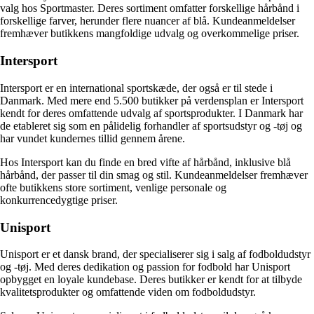
valg hos Sportmaster. Deres sortiment omfatter forskellige hårbånd i
forskellige farver, herunder flere nuancer af blå. Kundeanmeldelser
fremhæver butikkens mangfoldige udvalg og overkommelige priser.
Intersport
Intersport er en international sportskæde, der også er til stede i
Danmark. Med mere end 5.500 butikker på verdensplan er Intersport
kendt for deres omfattende udvalg af sportsprodukter. I Danmark har
de etableret sig som en pålidelig forhandler af sportsudstyr og -tøj og
har vundet kundernes tillid gennem årene.
Hos Intersport kan du finde en bred vifte af hårbånd, inklusive blå
hårbånd, der passer til din smag og stil. Kundeanmeldelser fremhæver
ofte butikkens store sortiment, venlige personale og
konkurrencedygtige priser.
Unisport
Unisport er et dansk brand, der specialiserer sig i salg af fodboldudstyr
og -tøj. Med deres dedikation og passion for fodbold har Unisport
opbygget en loyale kundebase. Deres butikker er kendt for at tilbyde
kvalitetsprodukter og omfattende viden om fodboldudstyr.