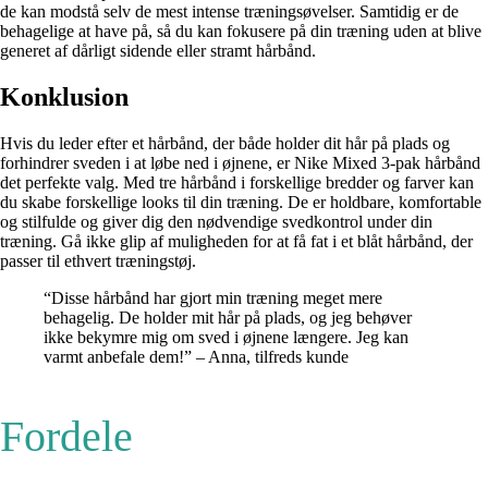
de kan modstå selv de mest intense træningsøvelser. Samtidig er de
behagelige at have på, så du kan fokusere på din træning uden at blive
generet af dårligt sidende eller stramt hårbånd.
Konklusion
Hvis du leder efter et hårbånd, der både holder dit hår på plads og
forhindrer sveden i at løbe ned i øjnene, er Nike Mixed 3-pak hårbånd
det perfekte valg. Med tre hårbånd i forskellige bredder og farver kan
du skabe forskellige looks til din træning. De er holdbare, komfortable
og stilfulde og giver dig den nødvendige svedkontrol under din
træning. Gå ikke glip af muligheden for at få fat i et blåt hårbånd, der
passer til ethvert træningstøj.
“Disse hårbånd har gjort min træning meget mere
behagelig. De holder mit hår på plads, og jeg behøver
ikke bekymre mig om sved i øjnene længere. Jeg kan
varmt anbefale dem!” – Anna, tilfreds kunde
Fordele