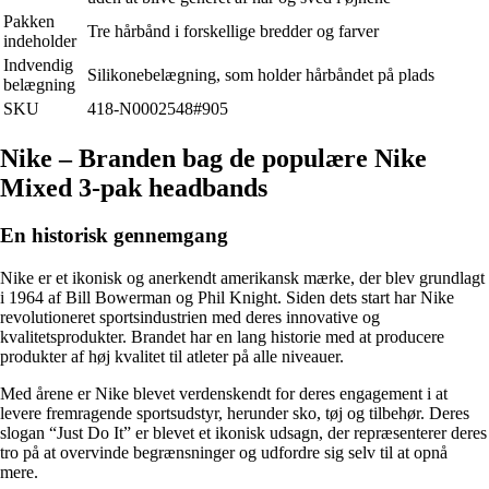
Pakken
Tre hårbånd i forskellige bredder og farver
indeholder
Indvendig
Silikonebelægning, som holder hårbåndet på plads
belægning
SKU
418-N0002548#905
Nike – Branden bag de populære Nike
Mixed 3-pak headbands
En historisk gennemgang
Nike er et ikonisk og anerkendt amerikansk mærke, der blev grundlagt
i 1964 af Bill Bowerman og Phil Knight. Siden dets start har Nike
revolutioneret sportsindustrien med deres innovative og
kvalitetsprodukter. Brandet har en lang historie med at producere
produkter af høj kvalitet til atleter på alle niveauer.
Med årene er Nike blevet verdenskendt for deres engagement i at
levere fremragende sportsudstyr, herunder sko, tøj og tilbehør. Deres
slogan “Just Do It” er blevet et ikonisk udsagn, der repræsenterer deres
tro på at overvinde begrænsninger og udfordre sig selv til at opnå
mere.