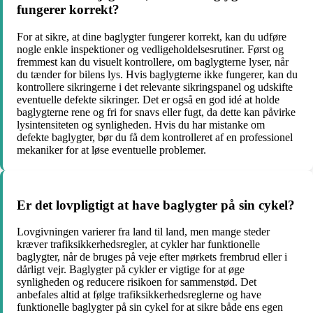
fungerer korrekt?
For at sikre, at dine baglygter fungerer korrekt, kan du udføre
nogle enkle inspektioner og vedligeholdelsesrutiner. Først og
fremmest kan du visuelt kontrollere, om baglygterne lyser, når
du tænder for bilens lys. Hvis baglygterne ikke fungerer, kan du
kontrollere sikringerne i det relevante sikringspanel og udskifte
eventuelle defekte sikringer. Det er også en god idé at holde
baglygterne rene og fri for snavs eller fugt, da dette kan påvirke
lysintensiteten og synligheden. Hvis du har mistanke om
defekte baglygter, bør du få dem kontrolleret af en professionel
mekaniker for at løse eventuelle problemer.
Er det lovpligtigt at have baglygter på sin cykel?
Lovgivningen varierer fra land til land, men mange steder
kræver trafiksikkerhedsregler, at cykler har funktionelle
baglygter, når de bruges på veje efter mørkets frembrud eller i
dårligt vejr. Baglygter på cykler er vigtige for at øge
synligheden og reducere risikoen for sammenstød. Det
anbefales altid at følge trafiksikkerhedsreglerne og have
funktionelle baglygter på sin cykel for at sikre både ens egen