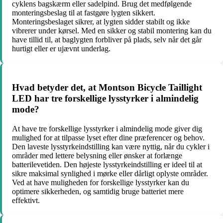
cyklens bagskærm eller sadelpind. Brug det medfølgende
monteringsbeslag til at fastgøre lygten sikkert.
Monteringsbeslaget sikrer, at lygten sidder stabilt og ikke
vibrerer under kørsel. Med en sikker og stabil montering kan du
have tillid til, at baglygten forbliver på plads, selv når det går
hurtigt eller er ujævnt underlag.
Hvad betyder det, at Montson Bicycle Taillight
LED har tre forskellige lysstyrker i almindelig
mode?
At have tre forskellige lysstyrker i almindelig mode giver dig
mulighed for at tilpasse lyset efter dine præferencer og behov.
Den laveste lysstyrkeindstilling kan være nyttig, når du cykler i
områder med lettere belysning eller ønsker at forlænge
batterilevetiden. Den højeste lysstyrkeindstilling er ideel til at
sikre maksimal synlighed i mørke eller dårligt oplyste områder.
Ved at have muligheden for forskellige lysstyrker kan du
optimere sikkerheden, og samtidig bruge batteriet mere
effektivt.