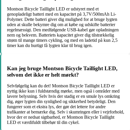
Montson Bicycle Taillight LED er udstyret med et
genopladeligt batteri med en kapacitet på 3,7V/500mAh Li-
Polymer. Dette batteri giver dig mulighed for at bruge lygten
uden at skulle bekymre dig om at købe og udskifte batterier
regelmæssigt. Den medfølgende USB-kabel gør opladningen
nem og bekvem. Batteriets kapacitet giver dig tilstrækkelig
strøm til mange timers cykling, og med en ladetid på kun 2,5
timer kan du hurtigt få lygten klar til brug igen.
Kan jeg bruge Montson Bicycle Taillight LED,
selvom det ikke er helt mørkt?
Selvfølgelig kan du det! Montson Bicycle Taillight LED er
nyttig ikke kun i fuldstændig mørke, men også i områder med
lavere belysning. Selv hvis der stadig er en smule lys omkring
dig, øger lygten din synlighed og sikkerhed betydeligt. Den
fungerer som et ekstra lys, der gør det lettere for andre
trafikanter at bemærke dig. Selv i skumringen eller i vejrforhold,
hvor der er nedsat sigtbarhed, er Montson Bicycle Taillight
LED et værdifuldt tilbehør til din cykel.