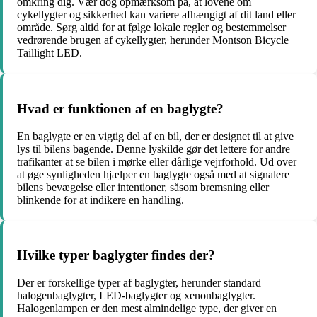
omkring dig. Vær dog opmærksom på, at lovene om
cykellygter og sikkerhed kan variere afhængigt af dit land eller
område. Sørg altid for at følge lokale regler og bestemmelser
vedrørende brugen af cykellygter, herunder Montson Bicycle
Taillight LED.
Hvad er funktionen af en baglygte?
En baglygte er en vigtig del af en bil, der er designet til at give
lys til bilens bagende. Denne lyskilde gør det lettere for andre
trafikanter at se bilen i mørke eller dårlige vejrforhold. Ud over
at øge synligheden hjælper en baglygte også med at signalere
bilens bevægelse eller intentioner, såsom bremsning eller
blinkende for at indikere en handling.
Hvilke typer baglygter findes der?
Der er forskellige typer af baglygter, herunder standard
halogenbaglygter, LED-baglygter og xenonbaglygter.
Halogenlampen er den mest almindelige type, der giver en