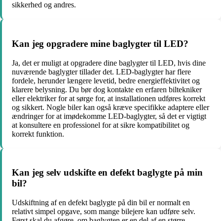
sikkerhed og andres.
Kan jeg opgradere mine baglygter til LED?
Ja, det er muligt at opgradere dine baglygter til LED, hvis dine
nuværende baglygter tillader det. LED-baglygter har flere
fordele, herunder længere levetid, bedre energieffektivitet og
klarere belysning. Du bør dog kontakte en erfaren biltekniker
eller elektriker for at sørge for, at installationen udføres korrekt
og sikkert. Nogle biler kan også kræve specifikke adaptere eller
ændringer for at imødekomme LED-baglygter, så det er vigtigt
at konsultere en professionel for at sikre kompatibilitet og
korrekt funktion.
Kan jeg selv udskifte en defekt baglygte på min
bil?
Udskiftning af en defekt baglygte på din bil er normalt en
relativt simpel opgave, som mange bilejere kan udføre selv.
Først skal du afgøre, om baglygten er en del af en større