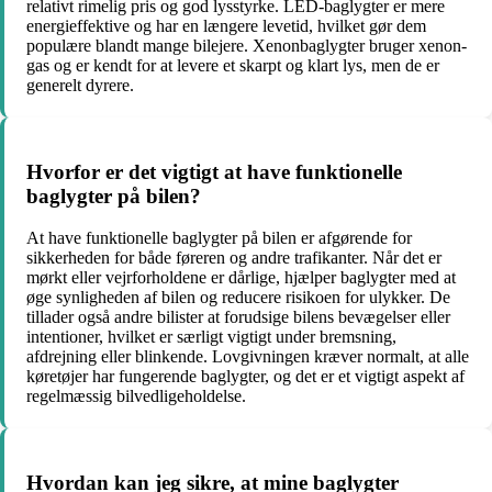
relativt rimelig pris og god lysstyrke. LED-baglygter er mere
energieffektive og har en længere levetid, hvilket gør dem
populære blandt mange bilejere. Xenonbaglygter bruger xenon-
gas og er kendt for at levere et skarpt og klart lys, men de er
generelt dyrere.
Hvorfor er det vigtigt at have funktionelle
baglygter på bilen?
At have funktionelle baglygter på bilen er afgørende for
sikkerheden for både føreren og andre trafikanter. Når det er
mørkt eller vejrforholdene er dårlige, hjælper baglygter med at
øge synligheden af bilen og reducere risikoen for ulykker. De
tillader også andre bilister at forudsige bilens bevægelser eller
intentioner, hvilket er særligt vigtigt under bremsning,
afdrejning eller blinkende. Lovgivningen kræver normalt, at alle
køretøjer har fungerende baglygter, og det er et vigtigt aspekt af
regelmæssig bilvedligeholdelse.
Hvordan kan jeg sikre, at mine baglygter