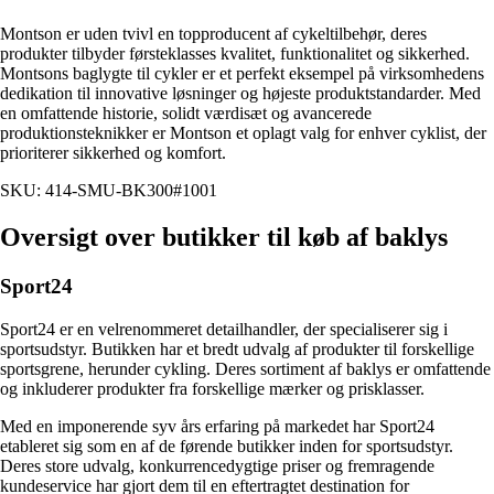
Montson er uden tvivl en topproducent af cykeltilbehør, deres
produkter tilbyder førsteklasses kvalitet, funktionalitet og sikkerhed.
Montsons baglygte til cykler er et perfekt eksempel på virksomhedens
dedikation til innovative løsninger og højeste produktstandarder. Med
en omfattende historie, solidt værdisæt og avancerede
produktionsteknikker er Montson et oplagt valg for enhver cyklist, der
prioriterer sikkerhed og komfort.
SKU: 414-SMU-BK300#1001
Oversigt over butikker til køb af baklys
Sport24
Sport24 er en velrenommeret detailhandler, der specialiserer sig i
sportsudstyr. Butikken har et bredt udvalg af produkter til forskellige
sportsgrene, herunder cykling. Deres sortiment af baklys er omfattende
og inkluderer produkter fra forskellige mærker og prisklasser.
Med en imponerende syv års erfaring på markedet har Sport24
etableret sig som en af de førende butikker inden for sportsudstyr.
Deres store udvalg, konkurrencedygtige priser og fremragende
kundeservice har gjort dem til en eftertragtet destination for