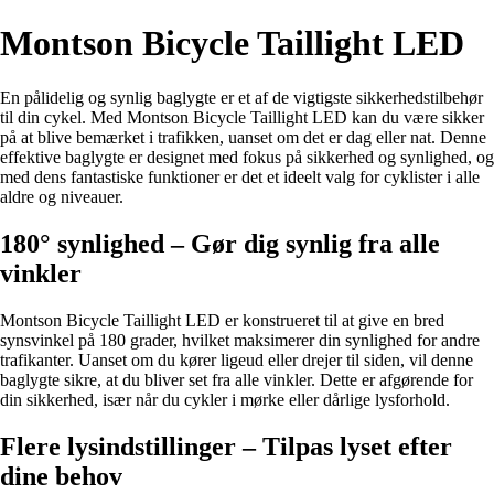
Montson Bicycle Taillight LED
En pålidelig og synlig baglygte er et af de vigtigste sikkerhedstilbehør
til din cykel. Med Montson Bicycle Taillight LED kan du være sikker
på at blive bemærket i trafikken, uanset om det er dag eller nat. Denne
effektive baglygte er designet med fokus på sikkerhed og synlighed, og
med dens fantastiske funktioner er det et ideelt valg for cyklister i alle
aldre og niveauer.
180° synlighed – Gør dig synlig fra alle
vinkler
Montson Bicycle Taillight LED er konstrueret til at give en bred
synsvinkel på 180 grader, hvilket maksimerer din synlighed for andre
trafikanter. Uanset om du kører ligeud eller drejer til siden, vil denne
baglygte sikre, at du bliver set fra alle vinkler. Dette er afgørende for
din sikkerhed, især når du cykler i mørke eller dårlige lysforhold.
Flere lysindstillinger – Tilpas lyset efter
dine behov