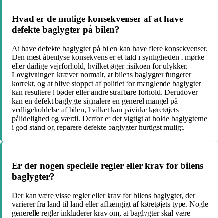
Hvad er de mulige konsekvenser af at have
defekte baglygter på bilen?
At have defekte baglygter på bilen kan have flere konsekvenser.
Den mest åbenlyse konsekvens er et fald i synligheden i mørke
eller dårlige vejrforhold, hvilket øger risikoen for ulykker.
Lovgivningen kræver normalt, at bilens baglygter fungerer
korrekt, og at blive stoppet af politiet for manglende baglygter
kan resultere i bøder eller andre strafbare forhold. Derudover
kan en defekt baglygte signalere en generel mangel på
vedligeholdelse af bilen, hvilket kan påvirke køretøjets
pålidelighed og værdi. Derfor er det vigtigt at holde baglygterne
i god stand og reparere defekte baglygter hurtigst muligt.
Er der nogen specielle regler eller krav for bilens
baglygter?
Der kan være visse regler eller krav for bilens baglygter, der
varierer fra land til land eller afhængigt af køretøjets type. Nogle
generelle regler inkluderer krav om, at baglygter skal være