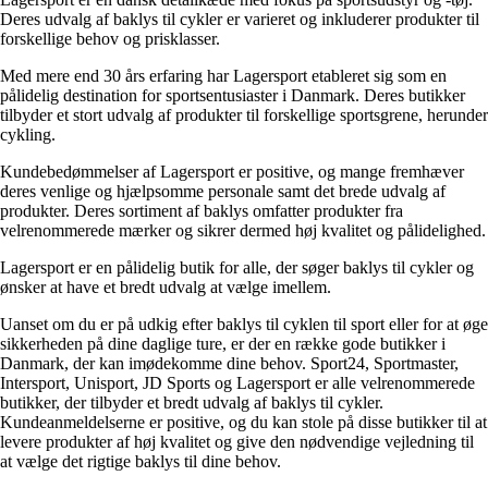
Deres udvalg af baklys til cykler er varieret og inkluderer produkter til
forskellige behov og prisklasser.
Med mere end 30 års erfaring har Lagersport etableret sig som en
pålidelig destination for sportsentusiaster i Danmark. Deres butikker
tilbyder et stort udvalg af produkter til forskellige sportsgrene, herunder
cykling.
Kundebedømmelser af Lagersport er positive, og mange fremhæver
deres venlige og hjælpsomme personale samt det brede udvalg af
produkter. Deres sortiment af baklys omfatter produkter fra
velrenommerede mærker og sikrer dermed høj kvalitet og pålidelighed.
Lagersport er en pålidelig butik for alle, der søger baklys til cykler og
ønsker at have et bredt udvalg at vælge imellem.
Uanset om du er på udkig efter baklys til cyklen til sport eller for at øge
sikkerheden på dine daglige ture, er der en række gode butikker i
Danmark, der kan imødekomme dine behov. Sport24, Sportmaster,
Intersport, Unisport, JD Sports og Lagersport er alle velrenommerede
butikker, der tilbyder et bredt udvalg af baklys til cykler.
Kundeanmeldelserne er positive, og du kan stole på disse butikker til at
levere produkter af høj kvalitet og give den nødvendige vejledning til
at vælge det rigtige baklys til dine behov.