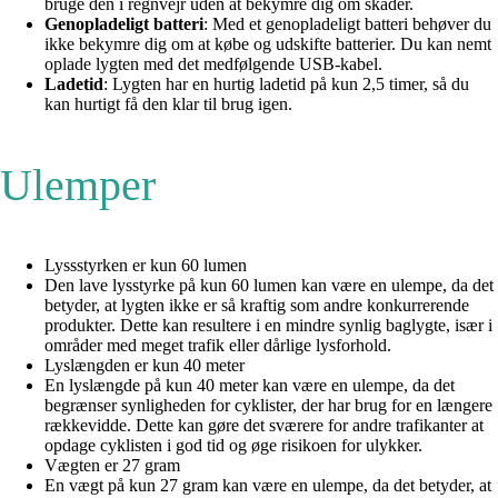
bruge den i regnvejr uden at bekymre dig om skader.
Genopladeligt batteri
: Med et genopladeligt batteri behøver du
ikke bekymre dig om at købe og udskifte batterier. Du kan nemt
oplade lygten med det medfølgende USB-kabel.
Ladetid
: Lygten har en hurtig ladetid på kun 2,5 timer, så du
kan hurtigt få den klar til brug igen.
Ulemper
Lyssstyrken er kun 60 lumen
Den lave lysstyrke på kun 60 lumen kan være en ulempe, da det
betyder, at lygten ikke er så kraftig som andre konkurrerende
produkter. Dette kan resultere i en mindre synlig baglygte, især i
områder med meget trafik eller dårlige lysforhold.
Lyslængden er kun 40 meter
En lyslængde på kun 40 meter kan være en ulempe, da det
begrænser synligheden for cyklister, der har brug for en længere
rækkevidde. Dette kan gøre det sværere for andre trafikanter at
opdage cyklisten i god tid og øge risikoen for ulykker.
Vægten er 27 gram
En vægt på kun 27 gram kan være en ulempe, da det betyder, at