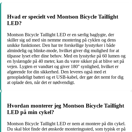
Hvad er specielt ved Montson Bicycle Taillight
LED?
Montson Bicycle Taillight LED er en særlig baglygte, der
skiller sig ud med sin nemme montering på cyklen og dens
unikke funktioner. Den har tre forskellige lysstyrker i både
almindelig og blinke-mode, hvilket giver dig mulighed for at
tilpasse lyset efter dine behov. Med en lysstyrke på 60 lumen og
en lyslængde på 40 meter, kan du være sikker på at blive set på
vejen. Lygten er vandtæt og giver 180° synlighed, hvilket er
afgørende for din sikkerhed. Den leveres også med et
genopladeligt batteri og et USB-kabel, der gør det nemt for dig
at oplade den, når det er nødvendigt.
Hvordan monterer jeg Montson Bicycle Taillight
LED på min cykel?
Montson Bicycle Taillight LED er nem at montere på din cykel.
Du skal blot finde det ønskede monteringssted, som typisk er på