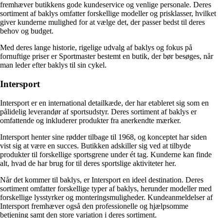
fremhæver butikkens gode kundeservice og venlige personale. Deres
sortiment af baklys omfatter forskellige modeller og prisklasser, hvilket
giver kunderne mulighed for at vælge det, der passer bedst til deres
behov og budget.
Med deres lange historie, rigelige udvalg af baklys og fokus på
fornuftige priser er Sportmaster bestemt en butik, der bør besøges, når
man leder efter baklys til sin cykel.
Intersport
Intersport er en international detailkæde, der har etableret sig som en
pålidelig leverandør af sportsudstyr. Deres sortiment af baklys er
omfattende og inkluderer produkter fra anerkendte mærker.
Intersport henter sine rødder tilbage til 1968, og konceptet har siden
vist sig at være en succes. Butikken adskiller sig ved at tilbyde
produkter til forskellige sportsgrene under ét tag. Kunderne kan finde
alt, hvad de har brug for til deres sportslige aktiviteter her.
Når det kommer til baklys, er Intersport en ideel destination. Deres
sortiment omfatter forskellige typer af baklys, herunder modeller med
forskellige lysstyrker og monteringsmuligheder. Kundeanmeldelser af
Intersport fremhæver også den professionelle og hjælpsomme
betjening samt den store variation i deres sortiment.