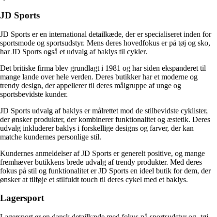
JD Sports
JD Sports er en international detailkæde, der er specialiseret inden for
sportsmode og sportsudstyr. Mens deres hovedfokus er på tøj og sko,
har JD Sports også et udvalg af baklys til cykler.
Det britiske firma blev grundlagt i 1981 og har siden ekspanderet til
mange lande over hele verden. Deres butikker har et moderne og
trendy design, der appellerer til deres målgruppe af unge og
sportsbevidste kunder.
JD Sports udvalg af baklys er målrettet mod de stilbevidste cyklister,
der ønsker produkter, der kombinerer funktionalitet og æstetik. Deres
udvalg inkluderer baklys i forskellige designs og farver, der kan
matche kundernes personlige stil.
Kundernes anmeldelser af JD Sports er generelt positive, og mange
fremhæver butikkens brede udvalg af trendy produkter. Med deres
fokus på stil og funktionalitet er JD Sports en ideel butik for dem, der
ønsker at tilføje et stilfuldt touch til deres cykel med et baklys.
Lagersport
Lagersport er en dansk detailkæde med fokus på sportsudstyr og -tøj.