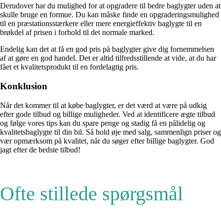
Derudover har du mulighed for at opgradere til bedre baglygter uden at
skulle bruge en formue. Du kan måske finde en opgraderingsmulighed
til en præstationsstærkere eller mere energieffektiv baglygte til en
brøkdel af prisen i forhold til det normale marked.
Endelig kan det at få en god pris på baglygter give dig fornemmelsen
af at gøre en god handel. Det er altid tilfredsstillende at vide, at du har
fået et kvalitetsprodukt til en fordelagtig pris.
Konklusion
Når det kommer til at købe baglygter, er det værd at være på udkig
efter gode tilbud og billige muligheder. Ved at identificere ægte tilbud
og følge vores tips kan du spare penge og stadig få en pålidelig og
kvalitetsbaglygte til din bil. Så hold øje med salg, sammenlign priser og
vær opmærksom på kvalitet, når du søger efter billige baglygter. God
jagt efter de bedste tilbud!
Ofte stillede spørgsmål