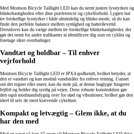
Med Montson Bicycle Taillight LED kan du nemt justere lysstyrken og
blinkehastigheden efter dine præferencer og cykelforhold. Lygten har
tre forskellige lysstyrker i både almindelig og blinke-mode, så du kan
finde den perfekte balance mellem synlighed og batterilevetid.
Derudover kan du vælge mellem tre forskellige blinkehastigheder, der
gør det nemt for andre trafikanter at identificere dig som en cyklist og
foretage sikre overhalinger.
Vandtæt og holdbar – Til enhver
vejrforhold
Montson Bicycle Taillight LED er IPX4 godkendt, hvilket betyder, at
den er vandtæt og kan modstå vandstråler fra enhver retning. Uanset
om det regner eller sneer, kan du stole på, at denne baglygte fungerer
fejlfrit og holder dig synlig på vejen. Dens robuste konstruktion gør
den også modstandsdygtig over for stød og vibrationer, hvilket gør den
ideel til selv de mest krævende cykelture.
Kompakt og letvægtig – Glem ikke, at du
har den med
Med en vægt på kun 27 gram vil Montson Bicycle Taillight LED ikke