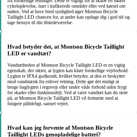
fra forskellige retninger. Dette er vigtigt for at skabe en sikker
cykeloplevelse, især i trafikerede områder eller ved kørsel om
natten. Ved at have bred synlighed øger Montson Bicycle
Taillight LED chancen for, at andre kan opdage dig i god tid og
tage hensyn til din tilstedeværelse.
Hvad betyder det, at Montson Bicycle Taillight
LED er vandtæt?
Vandtætheden af Montson Bicycle Taillight LED er en vigtig
egenskab, der sikrer, at lygten kan klare forskellige vejrforhold.
Lygten er IPX4 godkendt, hvilket betyder, at den er beskyttet
mod vandstænk fra enhver retning. Dette gør det muligt at
bruge baglygten i regnvejr eller under våde forhold uden frygt
for skader eller funktionsfejl. Ved at være vandtæt kan du stole
på, at Montson Bicycle Taillight LED vil fortsætte med at
fungere pålideligt, uanset vejret.
Hvad kan jeg forvente af Montson Bicycle
Taillight LEDs genopladelige batteri?