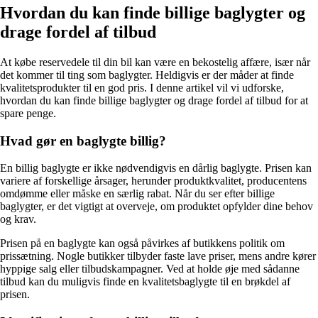
Hvordan du kan finde billige baglygter og
drage fordel af tilbud
At købe reservedele til din bil kan være en bekostelig affære, især når
det kommer til ting som baglygter. Heldigvis er der måder at finde
kvalitetsprodukter til en god pris. I denne artikel vil vi udforske,
hvordan du kan finde billige baglygter og drage fordel af tilbud for at
spare penge.
Hvad gør en baglygte billig?
En billig baglygte er ikke nødvendigvis en dårlig baglygte. Prisen kan
variere af forskellige årsager, herunder produktkvalitet, producentens
omdømme eller måske en særlig rabat. Når du ser efter billige
baglygter, er det vigtigt at overveje, om produktet opfylder dine behov
og krav.
Prisen på en baglygte kan også påvirkes af butikkens politik om
prissætning. Nogle butikker tilbyder faste lave priser, mens andre kører
hyppige salg eller tilbudskampagner. Ved at holde øje med sådanne
tilbud kan du muligvis finde en kvalitetsbaglygte til en brøkdel af
prisen.