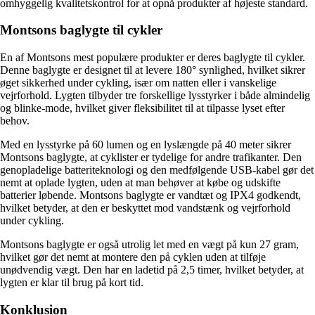
omhyggelig kvalitetskontrol for at opnå produkter af højeste standard.
Montsons baglygte til cykler
En af Montsons mest populære produkter er deres baglygte til cykler.
Denne baglygte er designet til at levere 180° synlighed, hvilket sikrer
øget sikkerhed under cykling, især om natten eller i vanskelige
vejrforhold. Lygten tilbyder tre forskellige lysstyrker i både almindelig
og blinke-mode, hvilket giver fleksibilitet til at tilpasse lyset efter
behov.
Med en lysstyrke på 60 lumen og en lyslængde på 40 meter sikrer
Montsons baglygte, at cyklister er tydelige for andre trafikanter. Den
genopladelige batteriteknologi og den medfølgende USB-kabel gør det
nemt at oplade lygten, uden at man behøver at købe og udskifte
batterier løbende. Montsons baglygte er vandtæt og IPX4 godkendt,
hvilket betyder, at den er beskyttet mod vandstænk og vejrforhold
under cykling.
Montsons baglygte er også utrolig let med en vægt på kun 27 gram,
hvilket gør det nemt at montere den på cyklen uden at tilføje
unødvendig vægt. Den har en ladetid på 2,5 timer, hvilket betyder, at
lygten er klar til brug på kort tid.
Konklusion