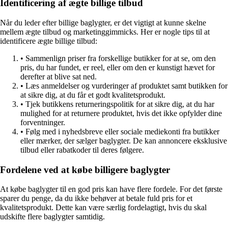
Identificering af ægte billige tilbud
Når du leder efter billige baglygter, er det vigtigt at kunne skelne
mellem ægte tilbud og marketinggimmicks. Her er nogle tips til at
identificere ægte billige tilbud:
• Sammenlign priser fra forskellige butikker for at se, om den
pris, du har fundet, er reel, eller om den er kunstigt hævet for
derefter at blive sat ned.
• Læs anmeldelser og vurderinger af produktet samt butikken for
at sikre dig, at du får et godt kvalitetsprodukt.
• Tjek butikkens returneringspolitik for at sikre dig, at du har
mulighed for at returnere produktet, hvis det ikke opfylder dine
forventninger.
• Følg med i nyhedsbreve eller sociale mediekonti fra butikker
eller mærker, der sælger baglygter. De kan annoncere eksklusive
tilbud eller rabatkoder til deres følgere.
Fordelene ved at købe billigere baglygter
At købe baglygter til en god pris kan have flere fordele. For det første
sparer du penge, da du ikke behøver at betale fuld pris for et
kvalitetsprodukt. Dette kan være særlig fordelagtigt, hvis du skal
udskifte flere baglygter samtidig.