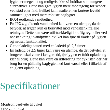
lygten er meget let og muligvis ikke så holdbar som tungere
alternativer. Dette kan gøre lygten mere modtagelig for skader
ved stød eller fald, hvilket kan resultere i en kortere levetid
sammenlignet med mere robuste baglygter.
IPX4 godkendt vandtæthed
En IPX4 godkendt vandtæthed kan være en ulempe, da det
betyder, at lygten kun er beskyttet mod vandstænk fra alle
retninger. Dette kan være utilstrækkeligt i kraftig regn eller ved
nedsænkning i vandpytter, hvilket kan føre til skader på lygten
og nedsat funktionalitet.
Genopladeligt batteri med en ladetid på 2,5 timer
En ladetid på 2,5 timer kan være en ulempe, da det betyder, at
brugeren skal vente i længere tid, før lygten er fuldt opladet og
klar til brug. Dette kan være en udfordring for cyklister, der har
brug for en pålidelig baglygte med kort varsel eller i tilfælde af
en glemt opladning.
Specifikationer
Montson baglygte til cykel
180° synlighed