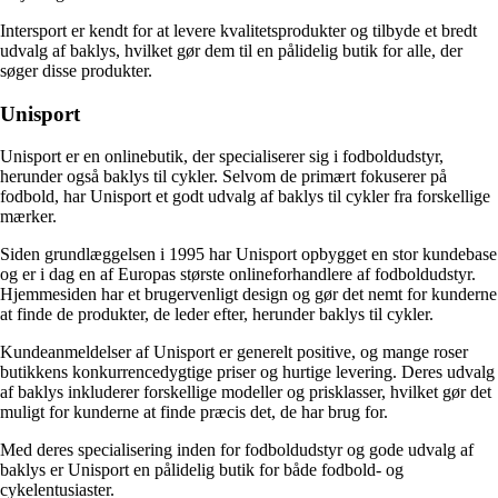
Intersport er kendt for at levere kvalitetsprodukter og tilbyde et bredt
udvalg af baklys, hvilket gør dem til en pålidelig butik for alle, der
søger disse produkter.
Unisport
Unisport er en onlinebutik, der specialiserer sig i fodboldudstyr,
herunder også baklys til cykler. Selvom de primært fokuserer på
fodbold, har Unisport et godt udvalg af baklys til cykler fra forskellige
mærker.
Siden grundlæggelsen i 1995 har Unisport opbygget en stor kundebase
og er i dag en af Europas største onlineforhandlere af fodboldudstyr.
Hjemmesiden har et brugervenligt design og gør det nemt for kunderne
at finde de produkter, de leder efter, herunder baklys til cykler.
Kundeanmeldelser af Unisport er generelt positive, og mange roser
butikkens konkurrencedygtige priser og hurtige levering. Deres udvalg
af baklys inkluderer forskellige modeller og prisklasser, hvilket gør det
muligt for kunderne at finde præcis det, de har brug for.
Med deres specialisering inden for fodboldudstyr og gode udvalg af
baklys er Unisport en pålidelig butik for både fodbold- og
cykelentusiaster.