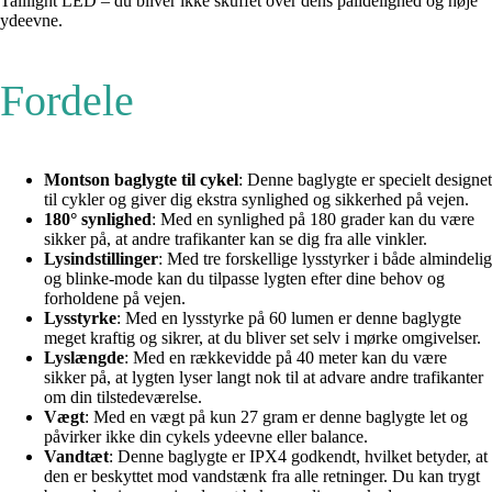
Taillight LED – du bliver ikke skuffet over dens pålidelighed og høje
ydeevne.
Fordele
Montson baglygte til cykel
: Denne baglygte er specielt designet
til cykler og giver dig ekstra synlighed og sikkerhed på vejen.
180° synlighed
: Med en synlighed på 180 grader kan du være
sikker på, at andre trafikanter kan se dig fra alle vinkler.
Lysindstillinger
: Med tre forskellige lysstyrker i både almindelig
og blinke-mode kan du tilpasse lygten efter dine behov og
forholdene på vejen.
Lysstyrke
: Med en lysstyrke på 60 lumen er denne baglygte
meget kraftig og sikrer, at du bliver set selv i mørke omgivelser.
Lyslængde
: Med en rækkevidde på 40 meter kan du være
sikker på, at lygten lyser langt nok til at advare andre trafikanter
om din tilstedeværelse.
Vægt
: Med en vægt på kun 27 gram er denne baglygte let og
påvirker ikke din cykels ydeevne eller balance.
Vandtæt
: Denne baglygte er IPX4 godkendt, hvilket betyder, at
den er beskyttet mod vandstænk fra alle retninger. Du kan trygt