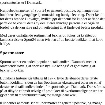
sportsentusiaster i Danmark.
Kundebedømmelser af Sport24 er generelt positive, og mange roser
butikkens lettilgængelige hjemmeside og hurtige levering. De er kendt
for deres bredde i udvalget, hvilket gør det nemt for kunder at finde det
perfekte baklys til deres cykler. Deres kyndige personale er også en
fordel, da de kan give råd og vejledning til at finde det bedste produkt.
Med deres omfattende sortiment af baklys og fokus på kvalitet og
kundeservice er Sport24 uden tvivl en af de bedste butikker til at købe
baklys.
Sportmaster
Sportmaster er en anden populær detailhandler i Danmark med et
omfattende udvalg af sportsudstyr. De har også et godt udvalg af
baklys til cykler.
Butikkens historie går tilbage til 1977, hvor de åbnede deres første
butik i Kolding. Siden da har Sportmaster ekspanderet og er nu en af
de største detailhandlere inden for sportsudstyr i Danmark. Deres fokus
på at tilbyde et bredt udvalg af produkter til overkommelige priser har
gjort dem til et foretrukket valg for mange danskere.
Kundernes anmeldelser af Sportmaster er generelt positive, og mange