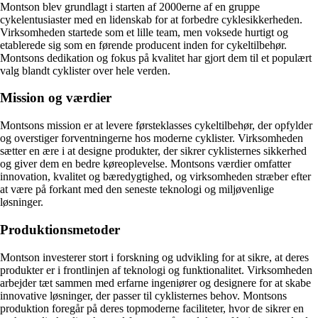
Montson blev grundlagt i starten af 2000erne af en gruppe
cykelentusiaster med en lidenskab for at forbedre cyklesikkerheden.
Virksomheden startede som et lille team, men voksede hurtigt og
etablerede sig som en førende producent inden for cykeltilbehør.
Montsons dedikation og fokus på kvalitet har gjort dem til et populært
valg blandt cyklister over hele verden.
Mission og værdier
Montsons mission er at levere førsteklasses cykeltilbehør, der opfylder
og overstiger forventningerne hos moderne cyklister. Virksomheden
sætter en ære i at designe produkter, der sikrer cyklisternes sikkerhed
og giver dem en bedre køreoplevelse. Montsons værdier omfatter
innovation, kvalitet og bæredygtighed, og virksomheden stræber efter
at være på forkant med den seneste teknologi og miljøvenlige
løsninger.
Produktionsmetoder
Montson investerer stort i forskning og udvikling for at sikre, at deres
produkter er i frontlinjen af teknologi og funktionalitet. Virksomheden
arbejder tæt sammen med erfarne ingeniører og designere for at skabe
innovative løsninger, der passer til cyklisternes behov. Montsons
produktion foregår på deres topmoderne faciliteter, hvor de sikrer en