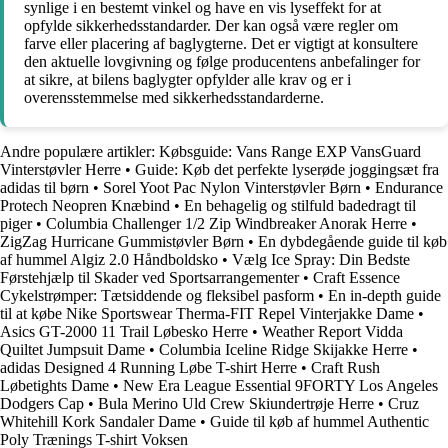
synlige i en bestemt vinkel og have en vis lyseffekt for at
opfylde sikkerhedsstandarder. Der kan også være regler om
farve eller placering af baglygterne. Det er vigtigt at konsultere
den aktuelle lovgivning og følge producentens anbefalinger for
at sikre, at bilens baglygter opfylder alle krav og er i
overensstemmelse med sikkerhedsstandarderne.
Andre populære artikler:
Købsguide: Vans Range EXP VansGuard
Vinterstøvler Herre
•
Guide: Køb det perfekte lyserøde joggingsæt fra
adidas til børn
•
Sorel Yoot Pac Nylon Vinterstøvler Børn
•
Endurance
Protech Neopren Knæbind
•
En behagelig og stilfuld badedragt til
piger
•
Columbia Challenger 1/2 Zip Windbreaker Anorak Herre
•
ZigZag Hurricane Gummistøvler Børn
•
En dybdegående guide til køb
af hummel Algiz 2.0 Håndboldsko
•
Vælg Ice Spray: Din Bedste
Førstehjælp til Skader ved Sportsarrangementer
•
Craft Essence
Cykelstrømper: Tætsiddende og fleksibel pasform
•
En in-depth guide
til at købe Nike Sportswear Therma-FIT Repel Vinterjakke Dame
•
Asics GT-2000 11 Trail Løbesko Herre
•
Weather Report Vidda
Quiltet Jumpsuit Dame
•
Columbia Iceline Ridge Skijakke Herre
•
adidas Designed 4 Running Løbe T-shirt Herre
•
Craft Rush
Løbetights Dame
•
New Era League Essential 9FORTY Los Angeles
Dodgers Cap
•
Bula Merino Uld Crew Skiundertrøje Herre
•
Cruz
Whitehill Kork Sandaler Dame
•
Guide til køb af hummel Authentic
Poly Trænings T-shirt Voksen