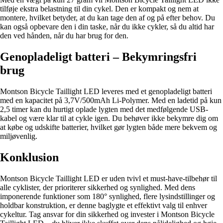
tilføje ekstra belastning til din cykel. Den er kompakt og nem at
montere, hvilket betyder, at du kan tage den af og på efter behov. Du
kan også opbevare den i din taske, når du ikke cykler, så du altid har
den ved hånden, når du har brug for den.
Genopladeligt batteri – Bekymringsfri
brug
Montson Bicycle Taillight LED leveres med et genopladeligt batteri
med en kapacitet på 3,7V/500mAh Li-Polymer. Med en ladetid på kun
2,5 timer kan du hurtigt oplade lygten med det medfølgende USB-
kabel og være klar til at cykle igen. Du behøver ikke bekymre dig om
at købe og udskifte batterier, hvilket gør lygten både mere bekvem og
miljøvenlig.
Konklusion
Montson Bicycle Taillight LED er uden tvivl et must-have-tilbehør til
alle cyklister, der prioriterer sikkerhed og synlighed. Med dens
imponerende funktioner som 180° synlighed, flere lysindstillinger og
holdbar konstruktion, er denne baglygte et effektivt valg til enhver
cykeltur. Tag ansvar for din sikkerhed og invester i Montson Bicycle