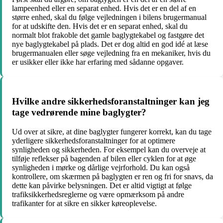
lampeenhed eller en separat enhed. Hvis det er en del af en
større enhed, skal du følge vejledningen i bilens brugermanual
for at udskifte den. Hvis det er en separat enhed, skal du
normalt blot frakoble det gamle baglygtekabel og fastgøre det
nye baglygtekabel på plads. Det er dog altid en god idé at læse
brugermanualen eller søge vejledning fra en mekaniker, hvis du
er usikker eller ikke har erfaring med sådanne opgaver.
Hvilke andre sikkerhedsforanstaltninger kan jeg
tage vedrørende mine baglygter?
Ud over at sikre, at dine baglygter fungerer korrekt, kan du tage
yderligere sikkerhedsforanstaltninger for at optimere
synligheden og sikkerheden. For eksempel kan du overveje at
tilføje reflekser på bagenden af bilen eller cyklen for at øge
synligheden i mørke og dårlige vejrforhold. Du kan også
kontrollere, om skærmen på baglygten er ren og fri for snavs, da
dette kan påvirke belysningen. Det er altid vigtigt at følge
trafiksikkerhedsreglerne og være opmærksom på andre
trafikanter for at sikre en sikker køreoplevelse.