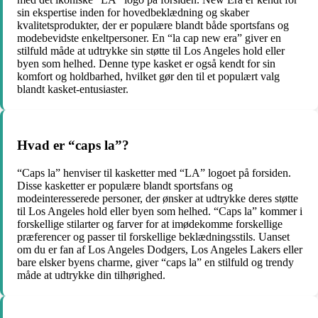
sin ekspertise inden for hovedbeklædning og skaber
kvalitetsprodukter, der er populære blandt både sportsfans og
modebevidste enkeltpersoner. En “la cap new era” giver en
stilfuld måde at udtrykke sin støtte til Los Angeles hold eller
byen som helhed. Denne type kasket er også kendt for sin
komfort og holdbarhed, hvilket gør den til et populært valg
blandt kasket-entusiaster.
Hvad er “caps la”?
“Caps la” henviser til kasketter med “LA” logoet på forsiden.
Disse kasketter er populære blandt sportsfans og
modeinteresserede personer, der ønsker at udtrykke deres støtte
til Los Angeles hold eller byen som helhed. “Caps la” kommer i
forskellige stilarter og farver for at imødekomme forskellige
præferencer og passer til forskellige beklædningsstils. Uanset
om du er fan af Los Angeles Dodgers, Los Angeles Lakers eller
bare elsker byens charme, giver “caps la” en stilfuld og trendy
måde at udtrykke din tilhørighed.