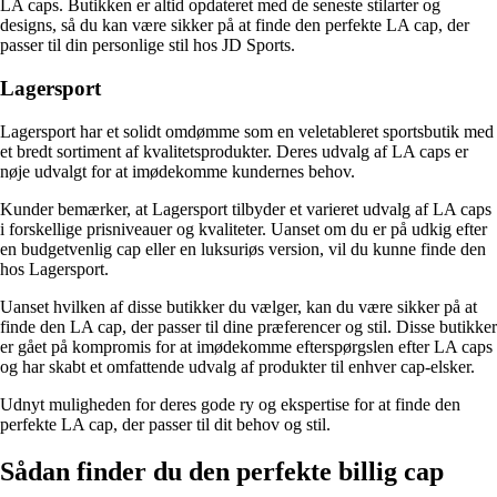
LA caps. Butikken er altid opdateret med de seneste stilarter og
designs, så du kan være sikker på at finde den perfekte LA cap, der
passer til din personlige stil hos JD Sports.
Lagersport
Lagersport har et solidt omdømme som en veletableret sportsbutik med
et bredt sortiment af kvalitetsprodukter. Deres udvalg af LA caps er
nøje udvalgt for at imødekomme kundernes behov.
Kunder bemærker, at Lagersport tilbyder et varieret udvalg af LA caps
i forskellige prisniveauer og kvaliteter. Uanset om du er på udkig efter
en budgetvenlig cap eller en luksuriøs version, vil du kunne finde den
hos Lagersport.
Uanset hvilken af disse butikker du vælger, kan du være sikker på at
finde den LA cap, der passer til dine præferencer og stil. Disse butikker
er gået på kompromis for at imødekomme efterspørgslen efter LA caps
og har skabt et omfattende udvalg af produkter til enhver cap-elsker.
Udnyt muligheden for deres gode ry og ekspertise for at finde den
perfekte LA cap, der passer til dit behov og stil.
Sådan finder du den perfekte billig cap