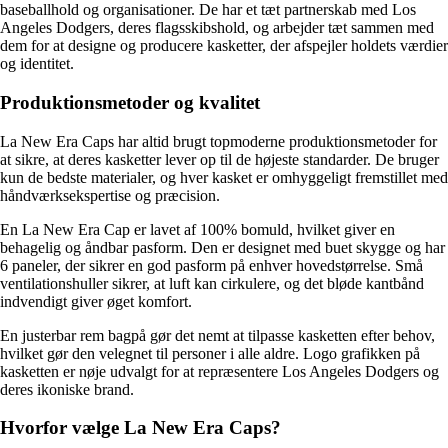
baseballhold og organisationer. De har et tæt partnerskab med Los
Angeles Dodgers, deres flagsskibshold, og arbejder tæt sammen med
dem for at designe og producere kasketter, der afspejler holdets værdier
og identitet.
Produktionsmetoder og kvalitet
La New Era Caps har altid brugt topmoderne produktionsmetoder for
at sikre, at deres kasketter lever op til de højeste standarder. De bruger
kun de bedste materialer, og hver kasket er omhyggeligt fremstillet med
håndværksekspertise og præcision.
En La New Era Cap er lavet af 100% bomuld, hvilket giver en
behagelig og åndbar pasform. Den er designet med buet skygge og har
6 paneler, der sikrer en god pasform på enhver hovedstørrelse. Små
ventilationshuller sikrer, at luft kan cirkulere, og det bløde kantbånd
indvendigt giver øget komfort.
En justerbar rem bagpå gør det nemt at tilpasse kasketten efter behov,
hvilket gør den velegnet til personer i alle aldre. Logo grafikken på
kasketten er nøje udvalgt for at repræsentere Los Angeles Dodgers og
deres ikoniske brand.
Hvorfor vælge La New Era Caps?