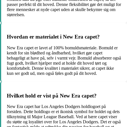
passer perfekt til dit hoved. Denne fleksibilitet gør det muligt for
flere mennesker at nyde capet uden at skulle bekymre sig om
størrelsen.
Hvordan er materialet i New Era capet?
New Era capet er lavet af 100% bomuldsmateriale. Bomuld er
kendt for sin blødhed og åndbarhed, hvilket gør capet
behageligt at have på, selv i varmt vejr. Bomuld absorberer også
fugt godt, hvilket hjælper med at holde dit hoved tørt og
komfortabelt. Denne kvalitet i materialet sikrer, at capet ikke
kun ser godt ud, men også føles godt på dit hoved.
Hvilket hold er vist på New Era capet?
New Era capet har Los Angeles Dodgers holdlogoet på
forsiden. Dette holdlogo er et ikonisk symbol for holdet og dets
tilknytning til Major League Baseball. Ved at bære capet viser
du støtte og loyalitet over for Los Angeles Dodgers. Det er også
en fantastisk måde at udtrykke din passion for baseball og et