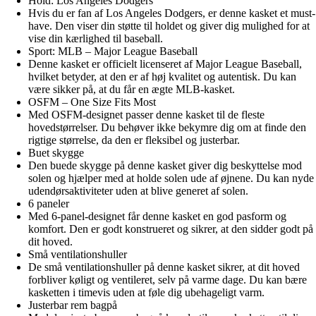
Hold: Los Angeles Dodgers
Hvis du er fan af Los Angeles Dodgers, er denne kasket et must-
have. Den viser din støtte til holdet og giver dig mulighed for at
vise din kærlighed til baseball.
Sport: MLB – Major League Baseball
Denne kasket er officielt licenseret af Major League Baseball,
hvilket betyder, at den er af høj kvalitet og autentisk. Du kan
være sikker på, at du får en ægte MLB-kasket.
OSFM – One Size Fits Most
Med OSFM-designet passer denne kasket til de fleste
hovedstørrelser. Du behøver ikke bekymre dig om at finde den
rigtige størrelse, da den er fleksibel og justerbar.
Buet skygge
Den buede skygge på denne kasket giver dig beskyttelse mod
solen og hjælper med at holde solen ude af øjnene. Du kan nyde
udendørsaktiviteter uden at blive generet af solen.
6 paneler
Med 6-panel-designet får denne kasket en god pasform og
komfort. Den er godt konstrueret og sikrer, at den sidder godt på
dit hoved.
Små ventilationshuller
De små ventilationshuller på denne kasket sikrer, at dit hoved
forbliver køligt og ventileret, selv på varme dage. Du kan bære
kasketten i timevis uden at føle dig ubehageligt varm.
Justerbar rem bagpå