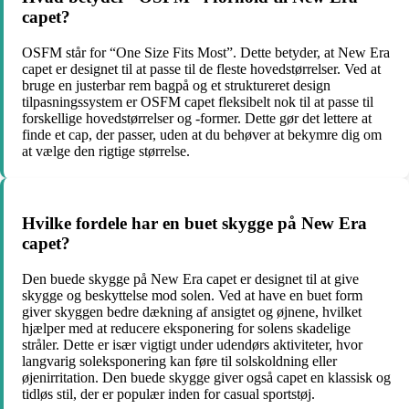
capet?
OSFM står for “One Size Fits Most”. Dette betyder, at New Era
capet er designet til at passe til de fleste hovedstørrelser. Ved at
bruge en justerbar rem bagpå og et struktureret design
tilpasningssystem er OSFM capet fleksibelt nok til at passe til
forskellige hovedstørrelser og -former. Dette gør det lettere at
finde et cap, der passer, uden at du behøver at bekymre dig om
at vælge den rigtige størrelse.
Hvilke fordele har en buet skygge på New Era
capet?
Den buede skygge på New Era capet er designet til at give
skygge og beskyttelse mod solen. Ved at have en buet form
giver skyggen bedre dækning af ansigtet og øjnene, hvilket
hjælper med at reducere eksponering for solens skadelige
stråler. Dette er især vigtigt under udendørs aktiviteter, hvor
langvarig soleksponering kan føre til solskoldning eller
øjenirritation. Den buede skygge giver også capet en klassisk og
tidløs stil, der er populær inden for casual sportstøj.