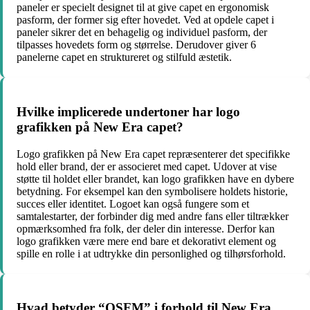
paneler er specielt designet til at give capet en ergonomisk
pasform, der former sig efter hovedet. Ved at opdele capet i
paneler sikrer det en behagelig og individuel pasform, der
tilpasses hovedets form og størrelse. Derudover giver 6
panelerne capet en struktureret og stilfuld æstetik.
Hvilke implicerede undertoner har logo
grafikken på New Era capet?
Logo grafikken på New Era capet repræsenterer det specifikke
hold eller brand, der er associeret med capet. Udover at vise
støtte til holdet eller brandet, kan logo grafikken have en dybere
betydning. For eksempel kan den symbolisere holdets historie,
succes eller identitet. Logoet kan også fungere som et
samtalestarter, der forbinder dig med andre fans eller tiltrækker
opmærksomhed fra folk, der deler din interesse. Derfor kan
logo grafikken være mere end bare et dekorativt element og
spille en rolle i at udtrykke din personlighed og tilhørsforhold.
Hvad betyder “OSFM” i forhold til New Era