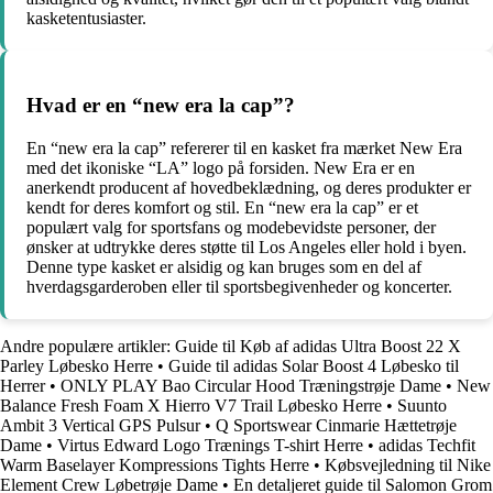
kasketentusiaster.
Hvad er en “new era la cap”?
En “new era la cap” refererer til en kasket fra mærket New Era
med det ikoniske “LA” logo på forsiden. New Era er en
anerkendt producent af hovedbeklædning, og deres produkter er
kendt for deres komfort og stil. En “new era la cap” er et
populært valg for sportsfans og modebevidste personer, der
ønsker at udtrykke deres støtte til Los Angeles eller hold i byen.
Denne type kasket er alsidig og kan bruges som en del af
hverdagsgarderoben eller til sportsbegivenheder og koncerter.
Andre populære artikler:
Guide til Køb af adidas Ultra Boost 22 X
Parley Løbesko Herre
•
Guide til adidas Solar Boost 4 Løbesko til
Herrer
•
ONLY PLAY Bao Circular Hood Træningstrøje Dame
•
New
Balance Fresh Foam X Hierro V7 Trail Løbesko Herre
•
Suunto
Ambit 3 Vertical GPS Pulsur
•
Q Sportswear Cinmarie Hættetrøje
Dame
•
Virtus Edward Logo Trænings T-shirt Herre
•
adidas Techfit
Warm Baselayer Kompressions Tights Herre
•
Købsvejledning til Nike
Element Crew Løbetrøje Dame
•
En detaljeret guide til Salomon Grom