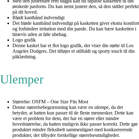
Med den justerbare rem bagpå kan du tilpasse kasketten til din
ønskede pasform. Du kan nemt justere den, så den sidder perfekt
på dit hoved.
Blødt kantbånd indvendigt
Det bløde kantbånd indvendigt på kasketten giver ekstra komfort
og forhindrer irritation mod din pande. Du kan bære kasketten i
timevis uden at føle ubehag.
Logo grafik
Denne kasket har et flot logo grafik, der viser din støtte til Los
Angeles Dodgers. Det tilføjer et stilfuldt og sporty touch til din
påklædning.
Ulemper
Størrelse: OSFM – One Size Fits Most
Denne størrelsebegrænsning kan være en ulempe, da det
betyder, at hatten kun passer til de fleste mennesker. Dette kan
være et problem for dem, der har en større eller mindre
hovedstørrelse, da hatten muligvis ikke passer korrekt. Dette gør
produktet mindre fleksibelt sammenlignet med konkurrerende
produkter, der tilbyder forskellige størrelsesmuligheder.