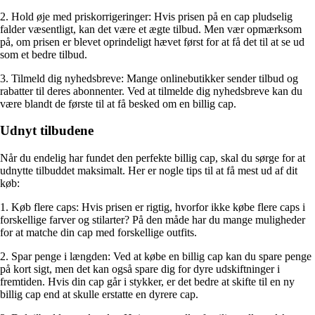
2. Hold øje med priskorrigeringer: Hvis prisen på en cap pludselig
falder væsentligt, kan det være et ægte tilbud. Men vær opmærksom
på, om prisen er blevet oprindeligt hævet først for at få det til at se ud
som et bedre tilbud.
3. Tilmeld dig nyhedsbreve: Mange onlinebutikker sender tilbud og
rabatter til deres abonnenter. Ved at tilmelde dig nyhedsbreve kan du
være blandt de første til at få besked om en billig cap.
Udnyt tilbudene
Når du endelig har fundet den perfekte billig cap, skal du sørge for at
udnytte tilbuddet maksimalt. Her er nogle tips til at få mest ud af dit
køb:
1. Køb flere caps: Hvis prisen er rigtig, hvorfor ikke købe flere caps i
forskellige farver og stilarter? På den måde har du mange muligheder
for at matche din cap med forskellige outfits.
2. Spar penge i længden: Ved at købe en billig cap kan du spare penge
på kort sigt, men det kan også spare dig for dyre udskiftninger i
fremtiden. Hvis din cap går i stykker, er det bedre at skifte til en ny
billig cap end at skulle erstatte en dyrere cap.