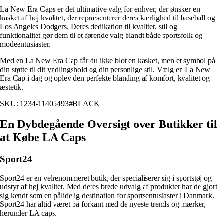
La New Era Caps er det ultimative valg for enhver, der ønsker en
kasket af høj kvalitet, der repræsenterer deres kærlighed til baseball og
Los Angeles Dodgers. Deres dedikation til kvalitet, stil og
funktionalitet gør dem til et førende valg blandt både sportsfolk og
modeentusiaster.
Med en La New Era Cap får du ikke blot en kasket, men et symbol på
din støtte til dit yndlingshold og din personlige stil. Vælg en La New
Era Cap i dag og oplev den perfekte blanding af komfort, kvalitet og
æstetik.
SKU: 1234-11405493#BLACK
En Dybdegående Oversigt over Butikker til
at Købe LA Caps
Sport24
Sport24 er en velrenommeret butik, der specialiserer sig i sportstøj og
udstyr af høj kvalitet. Med deres brede udvalg af produkter har de gjort
sig kendt som en pålidelig destination for sportsentusiaster i Danmark.
Sport24 har altid været på forkant med de nyeste trends og mærker,
herunder LA caps.