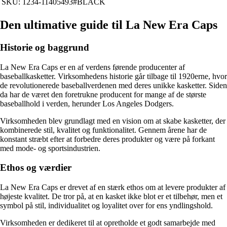
SKU: 1234-11405493#BLACK
Den ultimative guide til La New Era Caps
Historie og baggrund
La New Era Caps er en af verdens førende producenter af
baseballkasketter. Virksomhedens historie går tilbage til 1920erne, hvor
de revolutionerede baseballverdenen med deres unikke kasketter. Siden
da har de været den foretrukne producent for mange af de største
baseballhold i verden, herunder Los Angeles Dodgers.
Virksomheden blev grundlagt med en vision om at skabe kasketter, der
kombinerede stil, kvalitet og funktionalitet. Gennem årene har de
konstant stræbt efter at forbedre deres produkter og være på forkant
med mode- og sportsindustrien.
Ethos og værdier
La New Era Caps er drevet af en stærk ethos om at levere produkter af
højeste kvalitet. De tror på, at en kasket ikke blot er et tilbehør, men et
symbol på stil, individualitet og loyalitet over for ens yndlingshold.
Virksomheden er dedikeret til at opretholde et godt samarbejde med