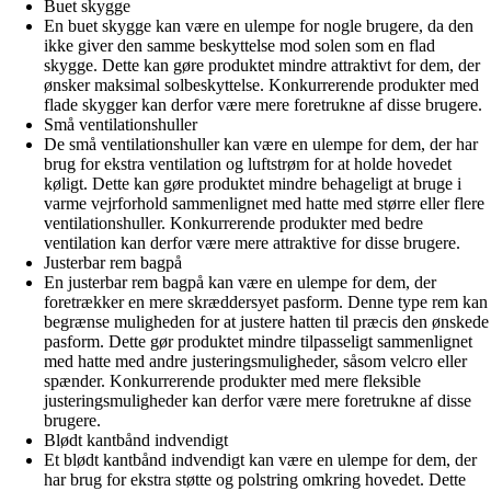
Buet skygge
En buet skygge kan være en ulempe for nogle brugere, da den
ikke giver den samme beskyttelse mod solen som en flad
skygge. Dette kan gøre produktet mindre attraktivt for dem, der
ønsker maksimal solbeskyttelse. Konkurrerende produkter med
flade skygger kan derfor være mere foretrukne af disse brugere.
Små ventilationshuller
De små ventilationshuller kan være en ulempe for dem, der har
brug for ekstra ventilation og luftstrøm for at holde hovedet
køligt. Dette kan gøre produktet mindre behageligt at bruge i
varme vejrforhold sammenlignet med hatte med større eller flere
ventilationshuller. Konkurrerende produkter med bedre
ventilation kan derfor være mere attraktive for disse brugere.
Justerbar rem bagpå
En justerbar rem bagpå kan være en ulempe for dem, der
foretrækker en mere skræddersyet pasform. Denne type rem kan
begrænse muligheden for at justere hatten til præcis den ønskede
pasform. Dette gør produktet mindre tilpasseligt sammenlignet
med hatte med andre justeringsmuligheder, såsom velcro eller
spænder. Konkurrerende produkter med mere fleksible
justeringsmuligheder kan derfor være mere foretrukne af disse
brugere.
Blødt kantbånd indvendigt
Et blødt kantbånd indvendigt kan være en ulempe for dem, der
har brug for ekstra støtte og polstring omkring hovedet. Dette