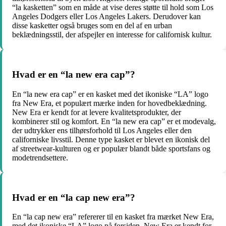
“la kasketten” som en måde at vise deres støtte til hold som Los
Angeles Dodgers eller Los Angeles Lakers. Derudover kan
disse kasketter også bruges som en del af en urban
beklædningsstil, der afspejler en interesse for californisk kultur.
Hvad er en “la new era cap”?
En “la new era cap” er en kasket med det ikoniske “LA” logo
fra New Era, et populært mærke inden for hovedbeklædning.
New Era er kendt for at levere kvalitetsprodukter, der
kombinerer stil og komfort. En “la new era cap” er et modevalg,
der udtrykker ens tilhørsforhold til Los Angeles eller den
californiske livsstil. Denne type kasket er blevet en ikonisk del
af streetwear-kulturen og er populær blandt både sportsfans og
modetrendsettere.
Hvad er en “la cap new era”?
En “la cap new era” refererer til en kasket fra mærket New Era,
med det ikoniske “LA” logo på forsiden. New Era er kendt for