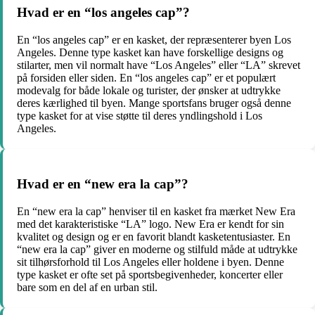
Hvad er en “los angeles cap”?
En “los angeles cap” er en kasket, der repræsenterer byen Los
Angeles. Denne type kasket kan have forskellige designs og
stilarter, men vil normalt have “Los Angeles” eller “LA” skrevet
på forsiden eller siden. En “los angeles cap” er et populært
modevalg for både lokale og turister, der ønsker at udtrykke
deres kærlighed til byen. Mange sportsfans bruger også denne
type kasket for at vise støtte til deres yndlingshold i Los
Angeles.
Hvad er en “new era la cap”?
En “new era la cap” henviser til en kasket fra mærket New Era
med det karakteristiske “LA” logo. New Era er kendt for sin
kvalitet og design og er en favorit blandt kasketentusiaster. En
“new era la cap” giver en moderne og stilfuld måde at udtrykke
sit tilhørsforhold til Los Angeles eller holdene i byen. Denne
type kasket er ofte set på sportsbegivenheder, koncerter eller
bare som en del af en urban stil.