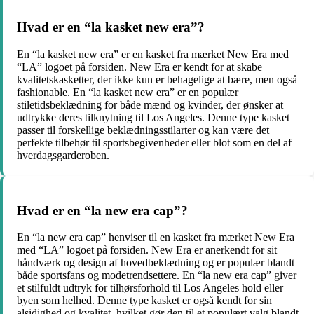
Hvad er en “la kasket new era”?
En “la kasket new era” er en kasket fra mærket New Era med
“LA” logoet på forsiden. New Era er kendt for at skabe
kvalitetskasketter, der ikke kun er behagelige at bære, men også
fashionable. En “la kasket new era” er en populær
stiletidsbeklædning for både mænd og kvinder, der ønsker at
udtrykke deres tilknytning til Los Angeles. Denne type kasket
passer til forskellige beklædningsstilarter og kan være det
perfekte tilbehør til sportsbegivenheder eller blot som en del af
hverdagsgarderoben.
Hvad er en “la new era cap”?
En “la new era cap” henviser til en kasket fra mærket New Era
med “LA” logoet på forsiden. New Era er anerkendt for sit
håndværk og design af hovedbeklædning og er populær blandt
både sportsfans og modetrendsettere. En “la new era cap” giver
et stilfuldt udtryk for tilhørsforhold til Los Angeles hold eller
byen som helhed. Denne type kasket er også kendt for sin
alsidighed og kvalitet, hvilket gør den til et populært valg blandt