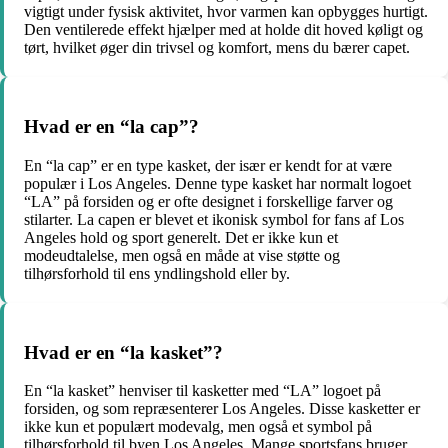
vigtigt under fysisk aktivitet, hvor varmen kan opbygges hurtigt.
Den ventilerede effekt hjælper med at holde dit hoved køligt og
tørt, hvilket øger din trivsel og komfort, mens du bærer capet.
Hvad er en “la cap”?
En “la cap” er en type kasket, der især er kendt for at være
populær i Los Angeles. Denne type kasket har normalt logoet
“LA” på forsiden og er ofte designet i forskellige farver og
stilarter. La capen er blevet et ikonisk symbol for fans af Los
Angeles hold og sport generelt. Det er ikke kun et
modeudtalelse, men også en måde at vise støtte og
tilhørsforhold til ens yndlingshold eller by.
Hvad er en “la kasket”?
En “la kasket” henviser til kasketter med “LA” logoet på
forsiden, og som repræsenterer Los Angeles. Disse kasketter er
ikke kun et populært modevalg, men også et symbol på
tilhørsforhold til byen Los Angeles. Mange sportsfans bruger