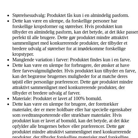
Størrelsesudvalg: Produktet fås kun i en almindelig pasform.
Dette kan være en ulempe, da forskellige personer har
forskellige kropsformer og størrelser. Hvis produktet kun
tilbyder en almindelig pasform, kan det betyde, at det ikke passer
perfekt til alle brugere. Dette gør produktet mindre attraktivt
sammenlignet med konkurrerende produkter, der tilbyder et
bredere udvalg af størrelser for at imødekomme forskellige
kropstyper.
Manglende variation i farver: Produktet findes kun i en farve.
Dette kan være en ulempe for forbrugere, der ønsker at have
flere farvevalgmuligheder. Hvis produktet kun tilbyder en farve,
kan det begrænse brugernes muligheder for at matche deres
tøjstil eller personlige præferencer. Dette gør produktet mindre
attraktivt sammenlignet med konkurrerende produkter, der
tilbyder et bredere udvalg af farver.
Materiale: Produktet er lavet af 100% bomuld.
Dette kan være en ulempe for brugere, der foretrækker
materialer, der er mere holdbare eller har specielle egenskaber
som svedtransporterende eller strækbare materialer. Hvis
produktet kun er lavet af bomuld, kan det betyde, at det ikke
opfylder alle brugernes behov eller præferencer. Dette gør
produktet mindre attraktivt sammenlignet med konkurrerende
produkter, der tilbyder forskellige materialer med forskellige