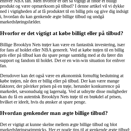
enhver NBA fan. Men hvorfor er det så vigtigt at finde et billigt
produkt og være opmærksom på tilbud? I denne artikel vil vi dykke
ned i vigtigheden af at få produktet til en billig pris og give dig indsigt
i, hvordan du kan genkende ægte billige tilbud og undgå
markedsføringsfælder.
Hvorfor er det vigtigt at købe billigt eller på tilbud?
Billige Brooklyn Nets trøjer kan være en fantastisk investering, især
for fans af holdet eller NBA generelt. Ved at købe trøjen til en billig
pris eller på tilbud kan du spare penge samtidig med at du fører din
support og fandom til holdet. Det er en win-win situation for enhver
fan.
Derudover kan det også være en økonomisk fornuftig beslutning at
købe trøjen, når den er billig eller på tilbud. Der kan være mange
faktorer, der påvirker prisen på en trøje, herunder konkurrence på
markedet, sæsonudsalg og lagersalg. Ved at udnytte disse muligheder
kan du få en autentisk Brooklyn Nets trøje til en brøkdel af prisen,
hvilket er ideelt, hvis du ønsker at spare penge.
Hvordan genkender man ægte billige tilbud?
Det er vigtigt at kunne skelne mellem ægte billige tilbud og blot
markedsføringsgimmicks. Her er nogle tips til at genkende ægte tilbud: