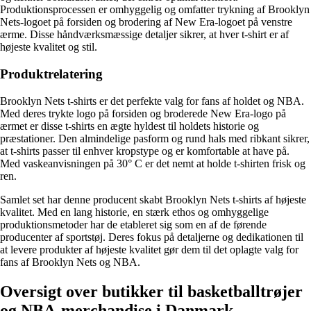
Produktionsprocessen er omhyggelig og omfatter trykning af Brooklyn
Nets-logoet på forsiden og brodering af New Era-logoet på venstre
ærme. Disse håndværksmæssige detaljer sikrer, at hver t-shirt er af
højeste kvalitet og stil.
Produktrelatering
Brooklyn Nets t-shirts er det perfekte valg for fans af holdet og NBA.
Med deres trykte logo på forsiden og broderede New Era-logo på
ærmet er disse t-shirts en ægte hyldest til holdets historie og
præstationer. Den almindelige pasform og rund hals med ribkant sikrer,
at t-shirts passer til enhver kropstype og er komfortable at have på.
Med vaskeanvisningen på 30° C er det nemt at holde t-shirten frisk og
ren.
Samlet set har denne producent skabt Brooklyn Nets t-shirts af højeste
kvalitet. Med en lang historie, en stærk ethos og omhyggelige
produktionsmetoder har de etableret sig som en af ​​de førende
producenter af sportstøj. Deres fokus på detaljerne og dedikationen til
at levere produkter af højeste kvalitet gør dem til det oplagte valg for
fans af Brooklyn Nets og NBA.
Oversigt over butikker til basketballtrøjer
og NBA-merchandise i Danmark