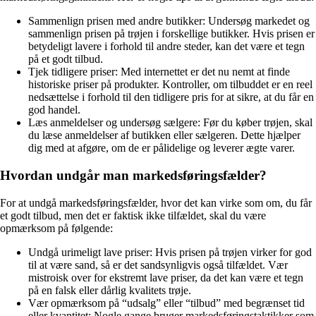
Sammenlign prisen med andre butikker: Undersøg markedet og
sammenlign prisen på trøjen i forskellige butikker. Hvis prisen er
betydeligt lavere i forhold til andre steder, kan det være et tegn
på et godt tilbud.
Tjek tidligere priser: Med internettet er det nu nemt at finde
historiske priser på produkter. Kontroller, om tilbuddet er en reel
nedsættelse i forhold til den tidligere pris for at sikre, at du får en
god handel.
Læs anmeldelser og undersøg sælgere: Før du køber trøjen, skal
du læse anmeldelser af butikken eller sælgeren. Dette hjælper
dig med at afgøre, om de er pålidelige og leverer ægte varer.
Hvordan undgår man markedsføringsfælder?
For at undgå markedsføringsfælder, hvor det kan virke som om, du får
et godt tilbud, men det er faktisk ikke tilfældet, skal du være
opmærksom på følgende:
Undgå urimeligt lave priser: Hvis prisen på trøjen virker for god
til at være sand, så er det sandsynligvis også tilfældet. Vær
mistroisk over for ekstremt lave priser, da det kan være et tegn
på en falsk eller dårlig kvalitets trøje.
Vær opmærksom på “udsalg” eller “tilbud” med begrænset tid
eller kvantitet: Nogle gange bruger markedsføringstaktikker som