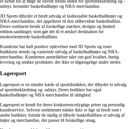
er kendt for at følge de nyeste trends inden for sportsbeklædning og -
udstyr, herunder basketballtrøjer og NBA-merchandise.
JD Sports tilbyder et bredt udvalg af fashionable basketballtrøjer og
NBA-merchandise, der appellerer til den stilbevidste basketballfan.
Deres sortiment består af forskellige mærker, designs og limited
edition-samlinger, som gør det til et ønsket destination for
modeorienterede basketballfans.
Kunderne har haft positive oplevelser med JD Sports og roser
butikkens trendy og varierede udvalg af basketballtrøjer og NBA-
merchandise. Kundernes anmeldelser taler om god kvalitet, hurtig
levering og unikke produkter, der ikke er tilgængelige andre steder.
Lagersport
Lagersport er en mindre kæde af sportsbutikker, der tilbyder et udvalg
af sportsbeklædning og -udstyr. Deres butikker har også
basketballtrøjer og NBA-merchandise til rådighed.
Lagersport er kendt for deres konkurrencedygtige priser og personlig
kundeservice. Selvom sortimentet måske ikke er lige så bredt som i
andre butikker, formår de stadig at tilbyde basketballfans et udvalg af
trøjer og merchandise, der passer til forskellige smag.