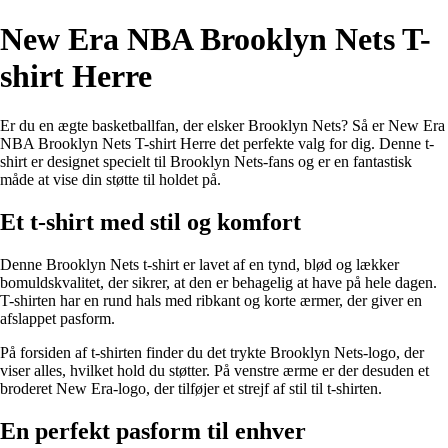
New Era NBA Brooklyn Nets T-
shirt Herre
Er du en ægte basketballfan, der elsker Brooklyn Nets? Så er New Era
NBA Brooklyn Nets T-shirt Herre det perfekte valg for dig. Denne t-
shirt er designet specielt til Brooklyn Nets-fans og er en fantastisk
måde at vise din støtte til holdet på.
Et t-shirt med stil og komfort
Denne Brooklyn Nets t-shirt er lavet af en tynd, blød og lækker
bomuldskvalitet, der sikrer, at den er behagelig at have på hele dagen.
T-shirten har en rund hals med ribkant og korte ærmer, der giver en
afslappet pasform.
På forsiden af ​​t-shirten finder du det trykte Brooklyn Nets-logo, der
viser alles, hvilket hold du støtter. På venstre ærme er der desuden et
broderet New Era-logo, der tilføjer et strejf af stil til t-shirten.
En perfekt pasform til enhver