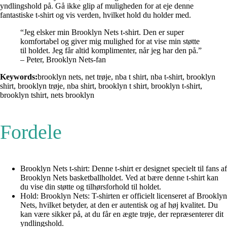
yndlingshold på. Gå ikke glip af muligheden for at eje denne
fantastiske t-shirt og vis verden, hvilket hold du holder med.
“Jeg elsker min Brooklyn Nets t-shirt. Den er super
komfortabel og giver mig mulighed for at vise min støtte
til holdet. Jeg får altid komplimenter, når jeg har den på.”
– Peter, Brooklyn Nets-fan
Keywords:
brooklyn nets, net trøje, nba t shirt, nba t-shirt, brooklyn
shirt, brooklyn trøje, nba shirt, brooklyn t shirt, brooklyn t-shirt,
brooklyn tshirt, nets brooklyn
Fordele
Brooklyn Nets t-shirt: Denne t-shirt er designet specielt til fans af
Brooklyn Nets basketballholdet. Ved at bære denne t-shirt kan
du vise din støtte og tilhørsforhold til holdet.
Hold: Brooklyn Nets: T-shirten er officielt licenseret af Brooklyn
Nets, hvilket betyder, at den er autentisk og af høj kvalitet. Du
kan være sikker på, at du får en ægte trøje, der repræsenterer dit
yndlingshold.