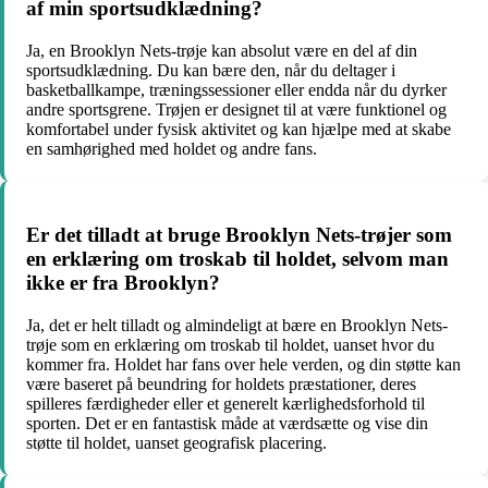
af min sportsudklædning?
Ja, en Brooklyn Nets-trøje kan absolut være en del af din
sportsudklædning. Du kan bære den, når du deltager i
basketballkampe, træningssessioner eller endda når du dyrker
andre sportsgrene. Trøjen er designet til at være funktionel og
komfortabel under fysisk aktivitet og kan hjælpe med at skabe
en samhørighed med holdet og andre fans.
Er det tilladt at bruge Brooklyn Nets-trøjer som
en erklæring om troskab til holdet, selvom man
ikke er fra Brooklyn?
Ja, det er helt tilladt og almindeligt at bære en Brooklyn Nets-
trøje som en erklæring om troskab til holdet, uanset hvor du
kommer fra. Holdet har fans over hele verden, og din støtte kan
være baseret på beundring for holdets præstationer, deres
spilleres færdigheder eller et generelt kærlighedsforhold til
sporten. Det er en fantastisk måde at værdsætte og vise din
støtte til holdet, uanset geografisk placering.