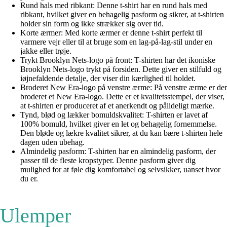
Rund hals med ribkant: Denne t-shirt har en rund hals med
ribkant, hvilket giver en behagelig pasform og sikrer, at t-shirten
holder sin form og ikke strækker sig over tid.
Korte ærmer: Med korte ærmer er denne t-shirt perfekt til
varmere vejr eller til at bruge som en lag-på-lag-stil under en
jakke eller trøje.
Trykt Brooklyn Nets-logo på front: T-shirten har det ikoniske
Brooklyn Nets-logo trykt på forsiden. Dette giver en stilfuld og
iøjnefaldende detalje, der viser din kærlighed til holdet.
Broderet New Era-logo på venstre ærme: På venstre ærme er der
broderet et New Era-logo. Dette er et kvalitetsstempel, der viser,
at t-shirten er produceret af et anerkendt og pålideligt mærke.
Tynd, blød og lækker bomuldskvalitet: T-shirten er lavet af
100% bomuld, hvilket giver en let og behagelig fornemmelse.
Den bløde og lækre kvalitet sikrer, at du kan bære t-shirten hele
dagen uden ubehag.
Almindelig pasform: T-shirten har en almindelig pasform, der
passer til de fleste kropstyper. Denne pasform giver dig
mulighed for at føle dig komfortabel og selvsikker, uanset hvor
du er.
Ulemper