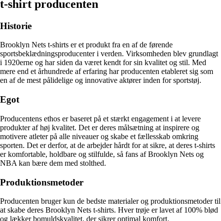
t-shirt producenten
Historie
Brooklyn Nets t-shirts er et produkt fra en af ​​de førende
sportsbeklædningsproducenter i verden. Virksomheden blev grundlagt
i 1920erne og har siden da været kendt for sin kvalitet og stil. Med
mere end et århundrede af erfaring har producenten etableret sig som
en af ​​de mest pålidelige og innovative aktører inden for sportstøj.
Egot
Producentens ethos er baseret på et stærkt engagement i at levere
produkter af høj kvalitet. Det er deres målsætning at inspirere og
motivere atleter på alle niveauer og skabe et fællesskab omkring
sporten. Det er derfor, at de arbejder hårdt for at sikre, at deres t-shirts
er komfortable, holdbare og stilfulde, så fans af Brooklyn Nets og
NBA kan bære dem med stolthed.
Produktionsmetoder
Producenten bruger kun de bedste materialer og produktionsmetoder til
at skabe deres Brooklyn Nets t-shirts. Hver trøje er lavet af 100% blød
og lækker bomuldskvalitet, der sikrer optimal komfort.