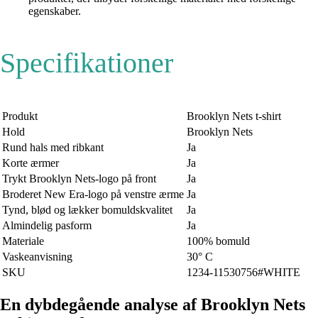
egenskaber.
Specifikationer
Produkt
Brooklyn Nets t-shirt
Hold
Brooklyn Nets
Rund hals med ribkant
Ja
Korte ærmer
Ja
Trykt Brooklyn Nets-logo på front
Ja
Broderet New Era-logo på venstre ærme
Ja
Tynd, blød og lækker bomuldskvalitet
Ja
Almindelig pasform
Ja
Materiale
100% bomuld
Vaskeanvisning
30° C
SKU
1234-11530756#WHITE
En dybdegående analyse af Brooklyn Nets