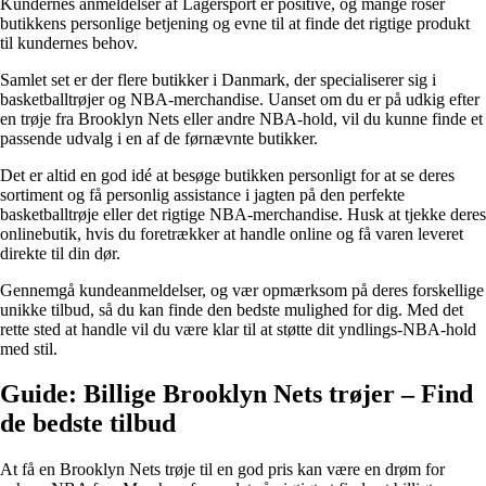
Kundernes anmeldelser af Lagersport er positive, og mange roser
butikkens personlige betjening og evne til at finde det rigtige produkt
til kundernes behov.
Samlet set er der flere butikker i Danmark, der specialiserer sig i
basketballtrøjer og NBA-merchandise. Uanset om du er på udkig efter
en trøje fra Brooklyn Nets eller andre NBA-hold, vil du kunne finde et
passende udvalg i en af de førnævnte butikker.
Det er altid en god idé at besøge butikken personligt for at se deres
sortiment og få personlig assistance i jagten på den perfekte
basketballtrøje eller det rigtige NBA-merchandise. Husk at tjekke deres
onlinebutik, hvis du foretrækker at handle online og få varen leveret
direkte til din dør.
Gennemgå kundeanmeldelser, og vær opmærksom på deres forskellige
unikke tilbud, så du kan finde den bedste mulighed for dig. Med det
rette sted at handle vil du være klar til at støtte dit yndlings-NBA-hold
med stil.
Guide: Billige Brooklyn Nets trøjer – Find
de bedste tilbud
At få en Brooklyn Nets trøje til en god pris kan være en drøm for