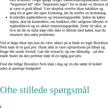
“begrænset tid” eller “begrænset lager” for at skabe en illusion af
at være et godt tilbud. Vær skeptisk overfor disse taktikker og
sørg for at gøre din egen forskning, før du træffer en beslutning.
Kontroller ægthedsbevis og returneringspolitik: Inden du køber
trøjen, skal du kontrollere, om butikken eller sælgeren tilbyder et
ægthedsbevis og en sikker returneringspolitik. Dette vil sikre, at
hvis du får en falsk trøje eller ikke er tilfreds med købet, kan du
returnere den uden problemer.
Ved at følge disse tips kan du være sikker på at finde en ægte Brooklyn
Nets trøje til en god pris. Husk altid at være opmærksom på tilbud og
bruge din sunde fornuft. Gør din research, og vær tålmodig – på den
måde finder du den perfekte trøje til en rigtig god pris.
Find din billige Brooklyn Nets trøje i dag og vis din støtte til holdet
uden at sprænge budgettet!
Ofte stillede spørgsmål