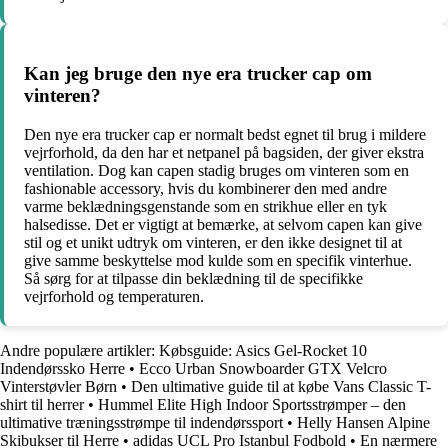
Kan jeg bruge den nye era trucker cap om
vinteren?
Den nye era trucker cap er normalt bedst egnet til brug i mildere
vejrforhold, da den har et netpanel på bagsiden, der giver ekstra
ventilation. Dog kan capen stadig bruges om vinteren som en
fashionable accessory, hvis du kombinerer den med andre
varme beklædningsgenstande som en strikhue eller en tyk
halsedisse. Det er vigtigt at bemærke, at selvom capen kan give
stil og et unikt udtryk om vinteren, er den ikke designet til at
give samme beskyttelse mod kulde som en specifik vinterhue.
Så sørg for at tilpasse din beklædning til de specifikke
vejrforhold og temperaturen.
Andre populære artikler:
Købsguide: Asics Gel-Rocket 10
Indendørssko Herre
•
Ecco Urban Snowboarder GTX Velcro
Vinterstøvler Børn
•
Den ultimative guide til at købe Vans Classic T-
shirt til herrer
•
Hummel Elite High Indoor Sportsstrømper – den
ultimative træningsstrømpe til indendørssport
•
Helly Hansen Alpine
Skibukser til Herre
•
adidas UCL Pro Istanbul Fodbold
•
En nærmere