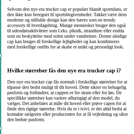
Selvom den nye era trucker cap er populær blandt sportsfans, er
den ikke kun beregnet til sportsbegivenheder. Takket være dens
moderne og stilfulde design kan den bæres som en trendy
accessory til hverdagsbrug. Mange mennesker bruger den også
til udendørsaktiviteter som f.eks. piknik, strandture eller endda
som en beskyttelse mod solen under vandreture. Denne alsidige
cap kan bruges til forskellige lejligheder og kan kombineres
med forskellige outfits for at skabe et unikt og personligt look.
Hvilke størrelser fås den nye era trucker cap i?
Den nye era trucker cap fås normalt i forskellige størrelser for at
tilpasse den bedst muligt til dit hoved. Dette sikrer en behagelig
pasform og forhindrer, at cappen er for stram eller for løs. De
specifikke størrelser kan variere afhængigt af den model, du
vælger. Det anbefales at måle dit hoved eller prøve capen for at
finde den rigtige størrelse. Hvis du er i tvivl, er det altid bedst at
kontakte sælgeren eller producenten for at få vejledning og sikre
den bedste pasform.