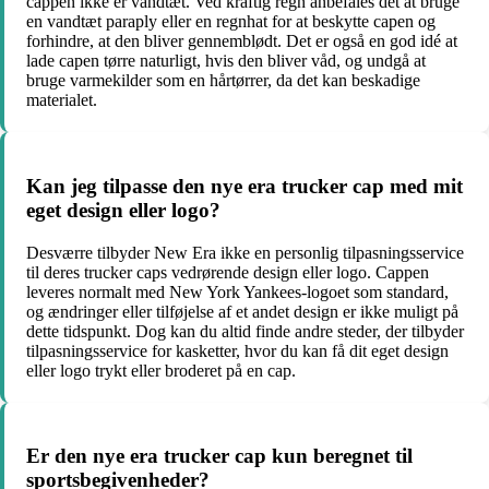
cappen ikke er vandtæt. Ved kraftig regn anbefales det at bruge
en vandtæt paraply eller en regnhat for at beskytte capen og
forhindre, at den bliver gennemblødt. Det er også en god idé at
lade capen tørre naturligt, hvis den bliver våd, og undgå at
bruge varmekilder som en hårtørrer, da det kan beskadige
materialet.
Kan jeg tilpasse den nye era trucker cap med mit
eget design eller logo?
Desværre tilbyder New Era ikke en personlig tilpasningsservice
til deres trucker caps vedrørende design eller logo. Cappen
leveres normalt med New York Yankees-logoet som standard,
og ændringer eller tilføjelse af et andet design er ikke muligt på
dette tidspunkt. Dog kan du altid finde andre steder, der tilbyder
tilpasningsservice for kasketter, hvor du kan få dit eget design
eller logo trykt eller broderet på en cap.
Er den nye era trucker cap kun beregnet til
sportsbegivenheder?