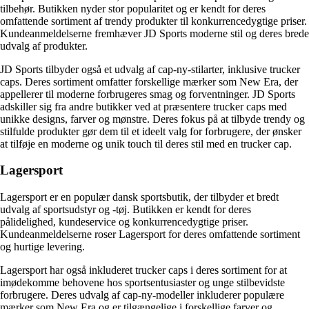
tilbehør. Butikken nyder stor popularitet og er kendt for deres
omfattende sortiment af trendy produkter til konkurrencedygtige priser.
Kundeanmeldelserne fremhæver JD Sports moderne stil og deres brede
udvalg af produkter.
JD Sports tilbyder også et udvalg af cap-ny-stilarter, inklusive trucker
caps. Deres sortiment omfatter forskellige mærker som New Era, der
appellerer til moderne forbrugeres smag og forventninger. JD Sports
adskiller sig fra andre butikker ved at præsentere trucker caps med
unikke designs, farver og mønstre. Deres fokus på at tilbyde trendy og
stilfulde produkter gør dem til et ideelt valg for forbrugere, der ønsker
at tilføje en moderne og unik touch til deres stil med en trucker cap.
Lagersport
Lagersport er en populær dansk sportsbutik, der tilbyder et bredt
udvalg af sportsudstyr og -tøj. Butikken er kendt for deres
pålidelighed, kundeservice og konkurrencedygtige priser.
Kundeanmeldelserne roser Lagersport for deres omfattende sortiment
og hurtige levering.
Lagersport har også inkluderet trucker caps i deres sortiment for at
imødekomme behovene hos sportsentusiaster og unge stilbevidste
forbrugere. Deres udvalg af cap-ny-modeller inkluderer populære
mærker som New Era og er tilgængelige i forskellige farver og