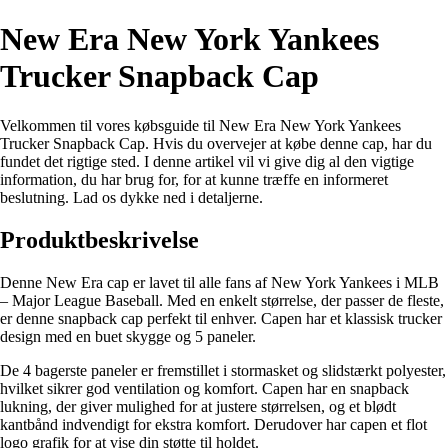
New Era New York Yankees
Trucker Snapback Cap
Velkommen til vores købsguide til New Era New York Yankees
Trucker Snapback Cap. Hvis du overvejer at købe denne cap, har du
fundet det rigtige sted. I denne artikel vil vi give dig al den vigtige
information, du har brug for, for at kunne træffe en informeret
beslutning. Lad os dykke ned i detaljerne.
Produktbeskrivelse
Denne New Era cap er lavet til alle fans af New York Yankees i MLB
– Major League Baseball. Med en enkelt størrelse, der passer de fleste,
er denne snapback cap perfekt til enhver. Capen har et klassisk trucker
design med en buet skygge og 5 paneler.
De 4 bagerste paneler er fremstillet i stormasket og slidstærkt polyester,
hvilket sikrer god ventilation og komfort. Capen har en snapback
lukning, der giver mulighed for at justere størrelsen, og et blødt
kantbånd indvendigt for ekstra komfort. Derudover har capen et flot
logo grafik for at vise din støtte til holdet.