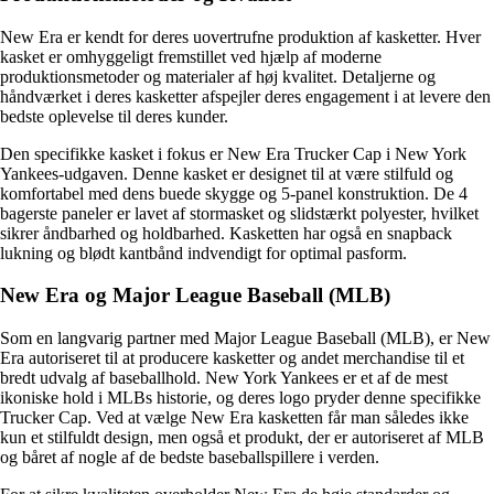
New Era er kendt for deres uovertrufne produktion af kasketter. Hver
kasket er omhyggeligt fremstillet ved hjælp af moderne
produktionsmetoder og materialer af høj kvalitet. Detaljerne og
håndværket i deres kasketter afspejler deres engagement i at levere den
bedste oplevelse til deres kunder.
Den specifikke kasket i fokus er New Era Trucker Cap i New York
Yankees-udgaven. Denne kasket er designet til at være stilfuld og
komfortabel med dens buede skygge og 5-panel konstruktion. De 4
bagerste paneler er lavet af stormasket og slidstærkt polyester, hvilket
sikrer åndbarhed og holdbarhed. Kasketten har også en snapback
lukning og blødt kantbånd indvendigt for optimal pasform.
New Era og Major League Baseball (MLB)
Som en langvarig partner med Major League Baseball (MLB), er New
Era autoriseret til at producere kasketter og andet merchandise til et
bredt udvalg af baseballhold. New York Yankees er et af de mest
ikoniske hold i MLBs historie, og deres logo pryder denne specifikke
Trucker Cap. Ved at vælge New Era kasketten får man således ikke
kun et stilfuldt design, men også et produkt, der er autoriseret af MLB
og båret af nogle af de bedste baseballspillere i verden.