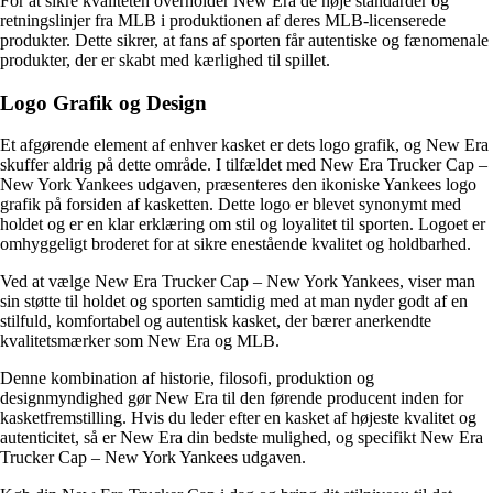
For at sikre kvaliteten overholder New Era de høje standarder og
retningslinjer fra MLB i produktionen af deres MLB-licenserede
produkter. Dette sikrer, at fans af sporten får autentiske og fænomenale
produkter, der er skabt med kærlighed til spillet.
Logo Grafik og Design
Et afgørende element af enhver kasket er dets logo grafik, og New Era
skuffer aldrig på dette område. I tilfældet med New Era Trucker Cap –
New York Yankees udgaven, præsenteres den ikoniske Yankees logo
grafik på forsiden af kasketten. Dette logo er blevet synonymt med
holdet og er en klar erklæring om stil og loyalitet til sporten. Logoet er
omhyggeligt broderet for at sikre enestående kvalitet og holdbarhed.
Ved at vælge New Era Trucker Cap – New York Yankees, viser man
sin støtte til holdet og sporten samtidig med at man nyder godt af en
stilfuld, komfortabel og autentisk kasket, der bærer anerkendte
kvalitetsmærker som New Era og MLB.
Denne kombination af historie, filosofi, produktion og
designmyndighed gør New Era til den førende producent inden for
kasketfremstilling. Hvis du leder efter en kasket af højeste kvalitet og
autenticitet, så er New Era din bedste mulighed, og specifikt New Era
Trucker Cap – New York Yankees udgaven.