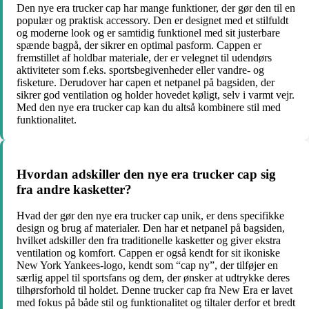
Den nye era trucker cap har mange funktioner, der gør den til en
populær og praktisk accessory. Den er designet med et stilfuldt
og moderne look og er samtidig funktionel med sit justerbare
spænde bagpå, der sikrer en optimal pasform. Cappen er
fremstillet af holdbar materiale, der er velegnet til udendørs
aktiviteter som f.eks. sportsbegivenheder eller vandre- og
fisketure. Derudover har capen et netpanel på bagsiden, der
sikrer god ventilation og holder hovedet køligt, selv i varmt vejr.
Med den nye era trucker cap kan du altså kombinere stil med
funktionalitet.
Hvordan adskiller den nye era trucker cap sig
fra andre kasketter?
Hvad der gør den nye era trucker cap unik, er dens specifikke
design og brug af materialer. Den har et netpanel på bagsiden,
hvilket adskiller den fra traditionelle kasketter og giver ekstra
ventilation og komfort. Cappen er også kendt for sit ikoniske
New York Yankees-logo, kendt som “cap ny”, der tilføjer en
særlig appel til sportsfans og dem, der ønsker at udtrykke deres
tilhørsforhold til holdet. Denne trucker cap fra New Era er lavet
med fokus på både stil og funktionalitet og tiltaler derfor et bredt