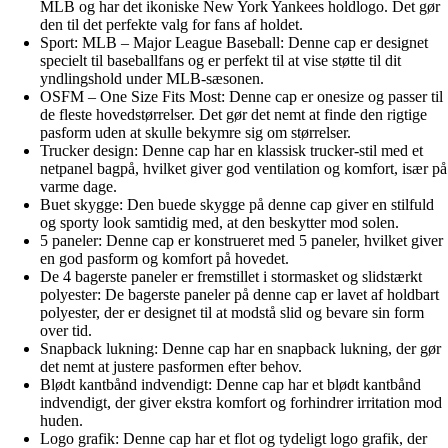
MLB og har det ikoniske New York Yankees holdlogo. Det gør
den til det perfekte valg for fans af holdet.
Sport: MLB – Major League Baseball: Denne cap er designet
specielt til baseballfans og er perfekt til at vise støtte til dit
yndlingshold under MLB-sæsonen.
OSFM – One Size Fits Most: Denne cap er onesize og passer til
de fleste hovedstørrelser. Det gør det nemt at finde den rigtige
pasform uden at skulle bekymre sig om størrelser.
Trucker design: Denne cap har en klassisk trucker-stil med et
netpanel bagpå, hvilket giver god ventilation og komfort, især på
varme dage.
Buet skygge: Den buede skygge på denne cap giver en stilfuld
og sporty look samtidig med, at den beskytter mod solen.
5 paneler: Denne cap er konstrueret med 5 paneler, hvilket giver
en god pasform og komfort på hovedet.
De 4 bagerste paneler er fremstillet i stormasket og slidstærkt
polyester: De bagerste paneler på denne cap er lavet af holdbart
polyester, der er designet til at modstå slid og bevare sin form
over tid.
Snapback lukning: Denne cap har en snapback lukning, der gør
det nemt at justere pasformen efter behov.
Blødt kantbånd indvendigt: Denne cap har et blødt kantbånd
indvendigt, der giver ekstra komfort og forhindrer irritation mod
huden.
Logo grafik: Denne cap har et flot og tydeligt logo grafik, der