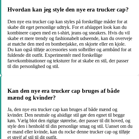
Hvordan kan jeg style den nye era trucker cap?
Den nye era trucker cap kan styles på forskellige måder for at
skabe dit eget personlige udtryk. For et afslappet look kan du
kombinere capen med en t-shirt, jeans og sneakers. Hvis du vil
skabe et mere trendy og fashionabelt udseende, kan du overveje
at matche den med en bomberjakke, en skjorte eller en kjole.
Du kan også tilføje accessories som solbriller og armbånd for at
fuldende dit outfit. Experimentér med forskellige
farvekombinationer og teksturer for at skabe en stil, der passer
til din personlighed og stil.
Kan den nye era trucker cap bruges af både
mænd og kvinder?
Ja, den nye era trucker cap kan bruges af både mænd og
kvinder. Den neutrale og alsidige stil gør den egnet til begge
køn. Vælg blot den rigtige størrelse, der passer til dit hoved, og
style den i henhold til din personlige smag og stil. Uanset om du
er mand eller kvinde, kan du rocke denne trucker cap og tilføje
et strejf af stil til dit outfit.