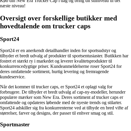
Køb din New Era Trucker Cap i dag og bring dit stilniveau til det
næste niveau!
Oversigt over forskellige butikker med
hovedtalende om trucker caps
Sport24
Sport24 er en anerkendt detailhandler inden for sportsudstyr og
tilbyder et bredt udvalg af produkter til sportsentusiaster. Butikken har
fostret et stærkt ry i markedet og leverer kvalitetsprodukter til
konkurrencedygtige priser. Kundeanmeldelserne roser Sport24 for
deres omfattende sortiment, hurtig levering og fremragende
kundeservice.
Når det kommer til trucker caps, er Sport24 et oplagt valg for
forbrugere. De tilbyder et bredt udvalg af cap-ny-modeller, herunder
populære mærker som New Era. Deres sortiment af trucker caps er
omfattende og opdateres løbende med de nyeste trends og stilarter.
Sport24 adskiller sig fra konkurrenterne ved at tilbyde en bred vifte af
størrelser, farver og designs, der passer til enhver smag og stil.
Sportmaster