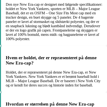
Den nye New Era-cap er designet med følgende specifikationer:
holdet er New York Yankees, sporten er MLB – Major League
Baseball, det er en OSFM – One Size Fits Most cap med en
trucker design, en buet skygge og 5 paneler. De 4 bagerste
paneler er lavet af stormasket og slidstærkt polyester, og der er
en snapback lukning og blødt kantbånd indvendigt. Derudover
er der en logo grafik på capen. Frontpanelerne og skyggen er
lavet af 100% bomuld, mens midt- og bagpanelerne er lavet af
100% polyester.
Hvem er holdet, der er repræsenteret på denne
New Era-cap?
Holdet, der er repræsenteret på denne New Era-cap, er New
York Yankees. New York Yankees er et berømt baseball hold i
MLB – Major League Baseball. De er baseret i New York City
og er kendt for deres succes og historie inden for baseball.
Hvordan er størrelsen på denne New Era-cap