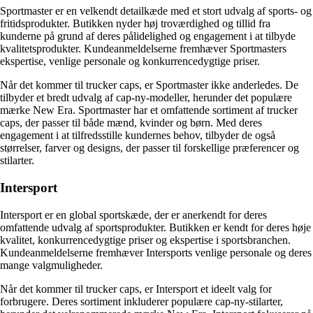
Sportmaster er en velkendt detailkæde med et stort udvalg af sports- og
fritidsprodukter. Butikken nyder høj troværdighed og tillid fra
kunderne på grund af deres pålidelighed og engagement i at tilbyde
kvalitetsprodukter. Kundeanmeldelserne fremhæver Sportmasters
ekspertise, venlige personale og konkurrencedygtige priser.
Når det kommer til trucker caps, er Sportmaster ikke anderledes. De
tilbyder et bredt udvalg af cap-ny-modeller, herunder det populære
mærke New Era. Sportmaster har et omfattende sortiment af trucker
caps, der passer til både mænd, kvinder og børn. Med deres
engagement i at tilfredsstille kundernes behov, tilbyder de også
størrelser, farver og designs, der passer til forskellige præferencer og
stilarter.
Intersport
Intersport er en global sportskæde, der er anerkendt for deres
omfattende udvalg af sportsprodukter. Butikken er kendt for deres høje
kvalitet, konkurrencedygtige priser og ekspertise i sportsbranchen.
Kundeanmeldelserne fremhæver Intersports venlige personale og deres
mange valgmuligheder.
Når det kommer til trucker caps, er Intersport et ideelt valg for
forbrugere. Deres sortiment inkluderer populære cap-ny-stilarter,