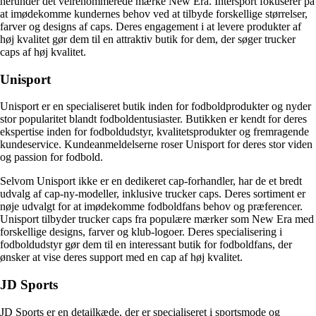
herunder det velrenommerede mærke New Era. Intersport fokuserer på
at imødekomme kundernes behov ved at tilbyde forskellige størrelser,
farver og designs af caps. Deres engagement i at levere produkter af
høj kvalitet gør dem til en attraktiv butik for dem, der søger trucker
caps af høj kvalitet.
Unisport
Unisport er en specialiseret butik inden for fodboldprodukter og nyder
stor popularitet blandt fodboldentusiaster. Butikken er kendt for deres
ekspertise inden for fodboldudstyr, kvalitetsprodukter og fremragende
kundeservice. Kundeanmeldelserne roser Unisport for deres stor viden
og passion for fodbold.
Selvom Unisport ikke er en dedikeret cap-forhandler, har de et bredt
udvalg af cap-ny-modeller, inklusive trucker caps. Deres sortiment er
nøje udvalgt for at imødekomme fodboldfans behov og præferencer.
Unisport tilbyder trucker caps fra populære mærker som New Era med
forskellige designs, farver og klub-logoer. Deres specialisering i
fodboldudstyr gør dem til en interessant butik for fodboldfans, der
ønsker at vise deres support med en cap af høj kvalitet.
JD Sports
JD Sports er en detailkæde, der er specialiseret i sportsmode og