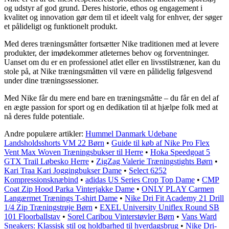
og udstyr af god grund. Deres historie, ethos og engagement i
kvalitet og innovation gør dem til et ideelt valg for enhver, der søger
et pålideligt og funktionelt produkt.
Med deres træningsmåtter fortsætter Nike traditionen med at levere
produkter, der imødekommer atleternes behov og forventninger.
Uanset om du er en professionel atlet eller en livsstilstræner, kan du
stole på, at Nike træningsmåtten vil være en pålidelig følgesvend
under dine træningssessioner.
Med Nike får du mere end bare en træningsmåtte – du får en del af
en ægte passion for sport og en dedikation til at hjælpe folk med at
nå deres fulde potentiale.
Andre populære artikler:
Hummel Danmark Udebane
Landsholdsshorts VM 22 Børn
•
Guide til køb af Nike Pro Flex
Vent Max Woven Træningsbukser til Herre
•
Hoka Speedgoat 5
GTX Trail Løbesko Herre
•
ZigZag Valerie Træningstights Børn
•
Kari Traa Kari Joggingbukser Dame
•
Select 6252
Kompressionsknæbind
•
adidas US Series Crop Top Dame
•
CMP
Coat Zip Hood Parka Vinterjakke Dame
•
ONLY PLAY Carmen
Langærmet Trænings T-shirt Dame
•
Nike Dri Fit Academy 21 Drill
1/4 Zip Træningstrøje Børn
•
EXEL University Uniflex Round SB
101 Floorballstav
•
Sorel Caribou Vinterstøvler Børn
•
Vans Ward
Sneakers: Klassisk stil og holdbarhed til hverdagsbrug
•
Nike Dri-