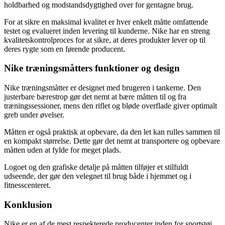
holdbarhed og modstandsdygtighed over for gentagne brug.
For at sikre en maksimal kvalitet er hver enkelt måtte omfattende
testet og evalueret inden levering til kunderne. Nike har en streng
kvalitetskontrolproces for at sikre, at deres produkter lever op til
deres rygte som en førende producent.
Nike træningsmåtters funktioner og design
Nike træningsmåtter er designet med brugeren i tankerne. Den
justerbare bærestrop gør det nemt at bære måtten til og fra
træningssessioner, mens den riflet og bløde overflade giver optimalt
greb under øvelser.
Måtten er også praktisk at opbevare, da den let kan rulles sammen til
en kompakt størrelse. Dette gør det nemt at transportere og opbevare
måtten uden at fylde for meget plads.
Logoet og den grafiske detalje på måtten tilføjer et stilfuldt
udseende, der gør den velegnet til brug både i hjemmet og i
fitnesscenteret.
Konklusion
Nike er en af de mest respekterede producenter inden for sportstøj