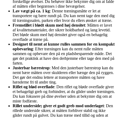
forskellige øvelser. Du behøver ikke bekymre dig om at falde
af måtten eller begrænses i dine bevægelser.
Lav vægt på ca. 1 kg
: Denne træningsmåtte er let at
transportere og bære rundt på. Du kan nemt tage den med dig
til træningssalen, parken eller hvor du ellers ønsker at træne.
Fremstillet i blødt skum med høj densitet
: Måtten er lavet
af kvalitetsmaterialer, der sikrer holdbarhed og lang levetid.
Det bløde skum med høj densitet giver også en behagelig
overflade at træne på.
Designet til nemt at kunne rulles sammen for en kompakt
opbevaring
: Efter træningen kan du nemt rulle måtten
sammen og opbevare den på en pladsbesparende måde. Det
gør det praktisk at have den derhjemme eller tage den med på
farten.
Justerbar bærestrop
: Med den justerbare bærestrop kan du
nemt bære måtten over skulderen eller hænge den på ryggen.
Det gør det endnu lettere at transportere måtten og have
hænderne fri til andre ting.
Riflet og blød overflade
: Den riflet og bløde overflade giver
et behageligt greb og forhindrer, at du glider under træningen.
Du kan fokusere på dine øvelser uden at bekymre dig om at
miste fodfæste.
Rillet underside; giver et godt greb mod underlaget
: Den
rillede underside sikrer, at måtten forbliver stabil og ikke
glider rundt på gulvet. Du kan træne med tillid og uden at