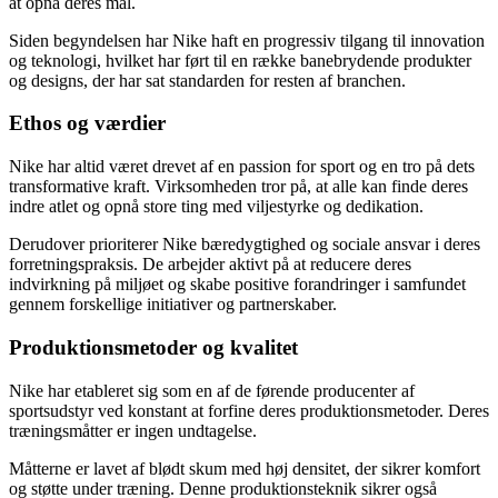
at opnå deres mål.
Siden begyndelsen har Nike haft en progressiv tilgang til innovation
og teknologi, hvilket har ført til en række banebrydende produkter
og designs, der har sat standarden for resten af branchen.
Ethos og værdier
Nike har altid været drevet af en passion for sport og en tro på dets
transformative kraft. Virksomheden tror på, at alle kan finde deres
indre atlet og opnå store ting med viljestyrke og dedikation.
Derudover prioriterer Nike bæredygtighed og sociale ansvar i deres
forretningspraksis. De arbejder aktivt på at reducere deres
indvirkning på miljøet og skabe positive forandringer i samfundet
gennem forskellige initiativer og partnerskaber.
Produktionsmetoder og kvalitet
Nike har etableret sig som en af de førende producenter af
sportsudstyr ved konstant at forfine deres produktionsmetoder. Deres
træningsmåtter er ingen undtagelse.
Måtterne er lavet af blødt skum med høj densitet, der sikrer komfort
og støtte under træning. Denne produktionsteknik sikrer også