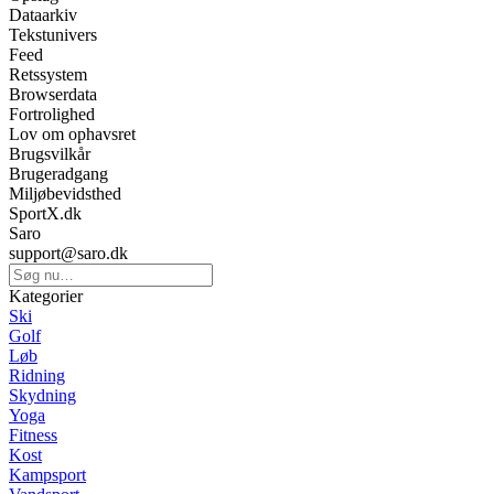
Dataarkiv
Tekstunivers
Feed
Retssystem
Browserdata
Fortrolighed
Lov om ophavsret
Brugsvilkår
Brugeradgang
Miljøbevidsthed
SportX.dk
Saro
support@saro.dk
Kategorier
Ski
Golf
Løb
Ridning
Skydning
Yoga
Fitness
Kost
Kampsport