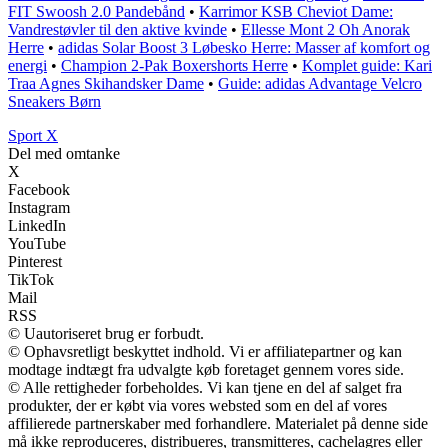
FIT Swoosh 2.0 Pandebånd
•
Karrimor KSB Cheviot Dame:
Vandrestøvler til den aktive kvinde
•
Ellesse Mont 2 Oh Anorak
Herre
•
adidas Solar Boost 3 Løbesko Herre: Masser af komfort og
energi
•
Champion 2-Pak Boxershorts Herre
•
Komplet guide: Kari
Traa Agnes Skihandsker Dame
•
Guide: adidas Advantage Velcro
Sneakers Børn
Sport X
Del med omtanke
X
Facebook
Instagram
LinkedIn
YouTube
Pinterest
TikTok
Mail
RSS
© Uautoriseret brug er forbudt.
© Ophavsretligt beskyttet indhold. Vi er affiliatepartner og kan
modtage indtægt fra udvalgte køb foretaget gennem vores side.
© Alle rettigheder forbeholdes. Vi kan tjene en del af salget fra
produkter, der er købt via vores websted som en del af vores
affilierede partnerskaber med forhandlere. Materialet på denne side
må ikke reproduceres, distribueres, transmitteres, cachelagres eller