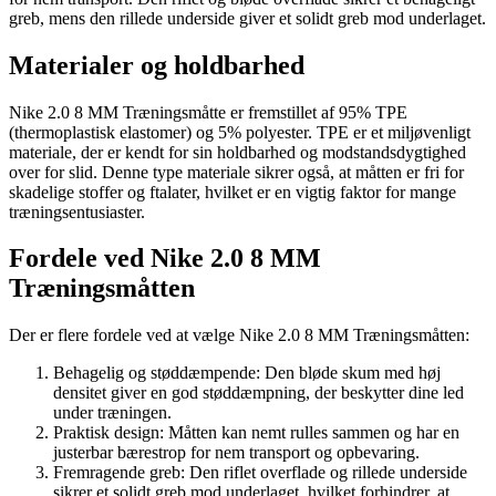
greb, mens den rillede underside giver et solidt greb mod underlaget.
Materialer og holdbarhed
Nike 2.0 8 MM Træningsmåtte er fremstillet af 95% TPE
(thermoplastisk elastomer) og 5% polyester. TPE er et miljøvenligt
materiale, der er kendt for sin holdbarhed og modstandsdygtighed
over for slid. Denne type materiale sikrer også, at måtten er fri for
skadelige stoffer og ftalater, hvilket er en vigtig faktor for mange
træningsentusiaster.
Fordele ved Nike 2.0 8 MM
Træningsmåtten
Der er flere fordele ved at vælge Nike 2.0 8 MM Træningsmåtten:
Behagelig og støddæmpende: Den bløde skum med høj
densitet giver en god støddæmpning, der beskytter dine led
under træningen.
Praktisk design: Måtten kan nemt rulles sammen og har en
justerbar bærestrop for nem transport og opbevaring.
Fremragende greb: Den riflet overflade og rillede underside
sikrer et solidt greb mod underlaget, hvilket forhindrer, at