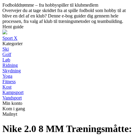
Fodbolddrømme – fra hobbyspiller til klubmedlem
Overvejer du at tage skridtet fra at spille fodbold som hobby til at
blive en del af en klub? Denne e-bog guider dig gennem hele
processen, fra valg af klub til træningsmetoder og teambuilding.
Hent guide
Sport X
Kategorier
Ski
Golf
Løb
Ridning
Skydning
Yoga
Fitness
Kost
Kampsport
Vandsport
Min konto
Kom i gang
Mailnyt
Nike 2.0 8 MM Træningsmåtte: