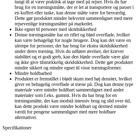
tungt til at være praktisk at tage med på rejser. Hvis du har
brug for en træningsmåtte, der er let at transportere og passer i
en kuffert eller taske, kan denne måtte være for besværlig.
Dette gør produktet mindre bekvemt sammenlignet med mere
rejsevenlige træningsmåtter på markedet.
Ikke egnet til personer med skridsikkerhed
Denne træningsmåtte har en riflet og blød overflade, hvilket
kan være behageligt for nogle brugere. Dog kan det være en
ulempe for personer, der har brug for ekstra skridsikkerhed
under deres træning. Hvis du udfører øvelser, der kræver
stabilitet og et godt greb, kan den bløde overflade være glat
og ikke give tilstrækkelig skridsikkerhed. Dette gør produktet
mindre sikkert og mindre egnet til visse træningsformer.
Mindre holdbarhed
Produktet er fremstillet i blødt skum med høj densitet, hvilket
giver en behagelig overflade at træne på. Dog kan denne type
materiale være mindre holdbart sammenlignet med andre
materialer som f.eks. gummi. Hvis du har brug for en
træningsmåtte, der kan modstå intensiv brug og slid over tid,
kan dette produkt være mindre holdbart og dermed mindre
værdi for pengene sammenlignet med mere holdbare
alternativer.
Specifikationer