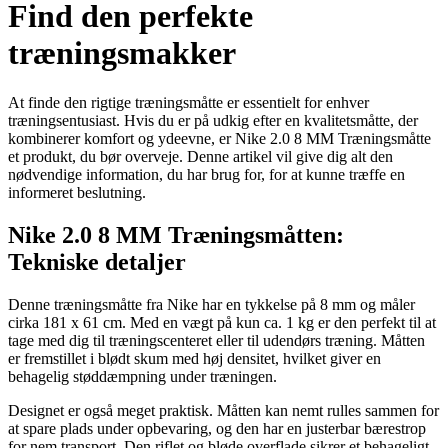
Find den perfekte
træningsmakker
At finde den rigtige træningsmåtte er essentielt for enhver
træningsentusiast. Hvis du er på udkig efter en kvalitetsmåtte, der
kombinerer komfort og ydeevne, er Nike 2.0 8 MM Træningsmåtte
et produkt, du bør overveje. Denne artikel vil give dig alt den
nødvendige information, du har brug for, for at kunne træffe en
informeret beslutning.
Nike 2.0 8 MM Træningsmåtten:
Tekniske detaljer
Denne træningsmåtte fra Nike har en tykkelse på 8 mm og måler
cirka 181 x 61 cm. Med en vægt på kun ca. 1 kg er den perfekt til at
tage med dig til træningscenteret eller til udendørs træning. Måtten
er fremstillet i blødt skum med høj densitet, hvilket giver en
behagelig støddæmpning under træningen.
Designet er også meget praktisk. Måtten kan nemt rulles sammen for
at spare plads under opbevaring, og den har en justerbar bærestrop
for nem transport. Den riflet og bløde overflade sikrer et behageligt