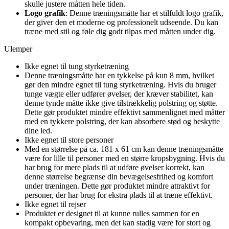
skulle justere måtten hele tiden.
Logo grafik
: Denne træningsmåtte har et stilfuldt logo grafik,
der giver den et moderne og professionelt udseende. Du kan
træne med stil og føle dig godt tilpas med måtten under dig.
Ulemper
Ikke egnet til tung styrketræning
Denne træningsmåtte har en tykkelse på kun 8 mm, hvilket
gør den mindre egnet til tung styrketræning. Hvis du bruger
tunge vægte eller udfører øvelser, der kræver stabilitet, kan
denne tynde måtte ikke give tilstrækkelig polstring og støtte.
Dette gør produktet mindre effektivt sammenlignet med måtter
med en tykkere polstring, der kan absorbere stød og beskytte
dine led.
Ikke egnet til store personer
Med en størrelse på ca. 181 x 61 cm kan denne træningsmåtte
være for lille til personer med en større kropsbygning. Hvis du
har brug for mere plads til at udføre øvelser korrekt, kan
denne størrelse begrænse din bevægelsesfrihed og komfort
under træningen. Dette gør produktet mindre attraktivt for
personer, der har brug for ekstra plads til at træne effektivt.
Ikke egnet til rejser
Produktet er designet til at kunne rulles sammen for en
kompakt opbevaring, men det kan stadig være for stort og