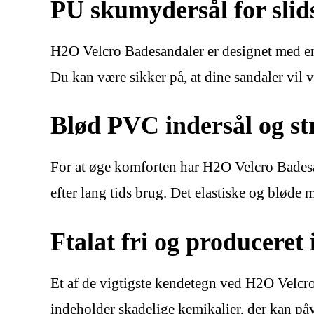
PU skumydersål for slid
H2O Velcro Badesandaler er designet med en 
Du kan være sikker på, at dine sandaler vil v
Blød PVC indersål og st
For at øge komforten har H2O Velcro Badesan
efter lang tids brug. Det elastiske og bløde 
Ftalat fri og produceret i
Et af de vigtigste kendetegn ved H2O Velcro B
indeholder skadelige kemikalier, der kan påvi