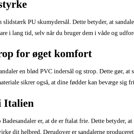
styrke
slidstærk PU skumydersål. Dette betyder, at sandaler
are i lang tid, selv når du bruger dem i våde og udfo
rop for øget komfort
daler en blød PVC indersål og strop. Dette gør, at sa
materiale sikrer også, at dine fødder kan bevæge sig fr
 Italien
adesandaler er, at de er ftalat frie. Dette betyder, a
rke dit helbred. Derudover er sandalerne produceret i