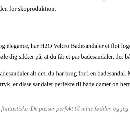
den for skoproduktion.
l og elegance, har H2O Velcro Badesandaler et flot log
øle dig sikker på, at du får et par badesandaler, der b
esandaler alt det, du har brug for i en badesandal. 
 tryk, er disse sandaler perfekte til både damer og herr
fantastiske. De passer perfekt til mine fødder, og j