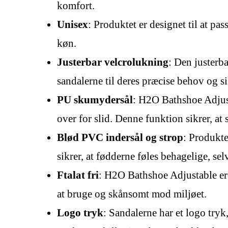
komfort.
Unisex
: Produktet er designet til at pa
køn.
Justerbar velcrolukning
: Den justerb
sandalerne til deres præcise behov og s
PU skumydersål
: H2O Bathshoe Adjust
over for slid. Denne funktion sikrer, at
Blød PVC indersål og strop
: Produkte
sikrer, at fødderne føles behagelige, selv
Ftalat fri
: H2O Bathshoe Adjustable er f
at bruge og skånsomt mod miljøet.
Logo tryk
: Sandalerne har et logo tryk,