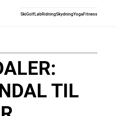
Ski
Golf
Løb
Ridning
Skydning
Yoga
Fitness
DALER:
NDAL TIL
ER