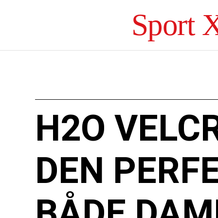
Sport 
H2O VELC
DEN PERF
BÅDE DAM