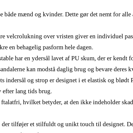
sse både mænd og kvinder. Dette gør det nemt for alle at
are velcrolukning over vristen giver en individuel pas
ikre en behagelig pasform hele dagen.
able har en ydersål lavet af PU skum, der er kendt
 sandalerne kan modstå daglig brug og bevare deres kva
ts indersål og strop er designet i et elastisk og blø
 efter lang tids brug.
talatfri, hvilket betyder, at den ikke indeholder skad
 der tilføjer et stilfuldt og unikt touch til designet. D