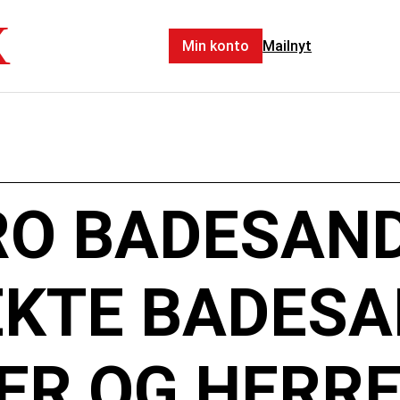
X
Min konto
Mailnyt
RO BADESAN
EKTE BADESA
ER OG HERR