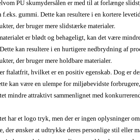
elvom PU skumydersålen er med til at forlænge slids
.eks. gummi. Dette kan resultere i en kortere leveti
er, der bruger mere slidstærke materialer.
terialet er blødt og behageligt, kan det være mind
l. Dette kan resultere i en hurtigere nedbrydning af pr
ter, der bruger mere holdbare materialer.
er ftalatfrit, hvilket er en positiv egenskab. Dog er 
te kan være en ulempe for miljøbevidste forbrugere, d
ktet mindre attraktivt sammenlignet med konkurreren
tet har et logo tryk, men der er ingen oplysninger om
, der ønsker at udtrykke deres personlige stil eller 