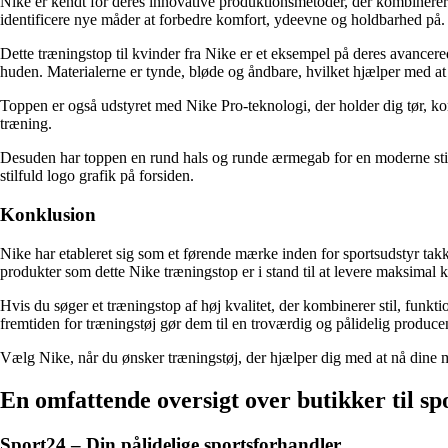
Nike er kendt for deres innovative produktionsmetoder, der kombinerer 
identificere nye måder at forbedre komfort, ydeevne og holdbarhed på.
Dette træningstop til kvinder fra Nike er et eksempel på deres avancer
huden. Materialerne er tynde, bløde og åndbare, hvilket hjælper med at
Toppen er også udstyret med Nike Pro-teknologi, der holder dig tør, kom
træning.
Desuden har toppen en rund hals og runde ærmegab for en moderne stil. 
stilfuld logo grafik på forsiden.
Konklusion
Nike har etableret sig som et førende mærke inden for sportsudstyr tak
produkter som dette Nike træningstop er i stand til at levere maksimal ko
Hvis du søger et træningstop af høj kvalitet, der kombinerer stil, funkt
fremtiden for træningstøj gør dem til en troværdig og pålidelig produce
Vælg Nike, når du ønsker træningstøj, der hjælper dig med at nå dine mål
En omfattende oversigt over butikker til spo
Sport24 – Din pålidelige sportsforhandler