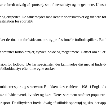
ar et bredt udvalg af sportstøj, sko, fitnessudstyr og meget mere. Uanset
r og eksperter. De samarbejder med kendte sportsmærker og trænere for at 
tination for sportstøj.
pulær destination for både amatør- og professionelle fodboldspillere. B
omfatter fodboldtrøjer, støvler, bolde og meget mere. Uanset om du er på 
sion for fodbold. De har specialister, der kan hjælpe dig med at finde det
 fodboldudstyr efter dine egne ønsker.
 kombinerer sport og streetwear. Butikken blev etableret i 1981 i England
behør til både mænd, kvinder og børn. Deres sortiment omfatter populær
sport. De tilbyder et bredt udvalg af stilfulde sportstøj og sko, der ap