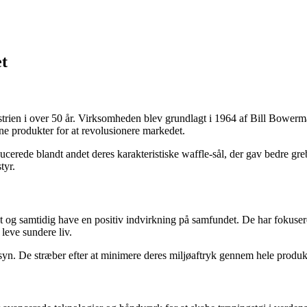
et
strien i over 50 år. Virksomheden blev grundlagt i 1964 af Bill Bower
gne produkter for at revolusionere markedet.
ucerede blandt andet deres karakteristiske waffle-sål, der gav bedre gr
tyr.
tet og samtidig have en positiv indvirkning på samfundet. De har fokusere
leve sundere liv.
syn. De stræber efter at minimere deres miljøaftryk gennem hele produk