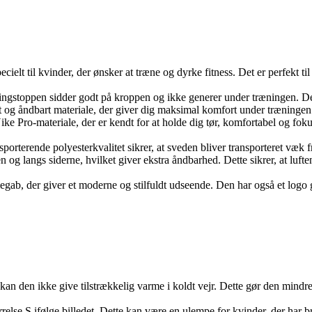
ecielt til kvinder, der ønsker at træne og dyrke fitness. Det er perfekt ti
ningstoppen sidder godt på kroppen og ikke generer under træningen. De
ødt og åndbart materiale, der giver dig maksimal komfort under træningen.
ike Pro-materiale, der er kendt for at holde dig tør, komfortabel og fo
sporterende polyesterkvalitet sikrer, at sveden bliver transporteret væk 
g langs siderne, hvilket giver ekstra åndbarhed. Dette sikrer, at luften
b, der giver et moderne og stilfuldt udseende. Den har også et logo gra
kan den ikke give tilstrækkelig varme i koldt vejr. Dette gør den mind
ørrelse S ifølge billedet. Dette kan være en ulempe for kvinder, der har b