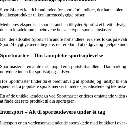
Sport24 er et kendt brand inden for sportsforhandlere, der har etableret 
kvalitetsprodukter til konkurrencedygtige priser.
Med deres ekspertise i sportsbranchen tilbyder Sport24 et bredt udvalg af
de kan imødekomme behovene hos alle typer sportsentusiaster.
Det, der adskiller Sport24 fra andre forhandlere, er deres fokus på kv
Sport24 dygtige medarbejdere, der er klar til at rådgive og hjælpe kunde
Sportmaster – Din komplette sportsoplevelse
Sportmaster er en af ​​de mest populære sportsforhandlere i Danmark og ti
udbydere inden for sportstøj og -udstyr.
Hos Sportmaster finder du et bredt udvalg af sportstøj og -udstyr til en
spænder fra populære sportsmærker til mere specialiserede og tekniske 
En af de unikke kendetegn ved Sportmaster er deres omfattende viden om 
at finde det rette produkt til din sportsgren.
Intersport – Alt til sportsudøvere under ét tag
Intersport er en verdensomspændende sportskæde med butikker i over 40 