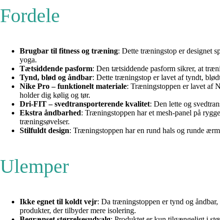
Fordele
Brugbar til fitness og træning
: Dette træningstop er designet sp
yoga.
Tætsiddende pasform
: Den tætsiddende pasform sikrer, at træ
Tynd, blød og åndbar
: Dette træningstop er lavet af tyndt, bl
Nike Pro – funktionelt materiale
: Træningstoppen er lavet af N
holder dig kølig og tør.
Dri-FIT – svedtransporterende kvalitet
: Den lette og svedtran
Ekstra åndbarhed
: Træningstoppen har et mesh-panel på ryggen o
træningsøvelser.
Stilfuldt design
: Træningstoppen har en rund hals og runde ærmega
Ulemper
Ikke egnet til koldt vejr
: Da træningstoppen er tynd og åndbar, 
produkter, der tilbyder mere isolering.
Begrænset størrelsesudvalg
: Produktet er kun tilgængeligt i st