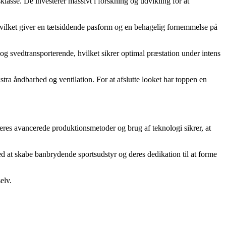
lasse. De investerer massivt i forskning og udvikling for at
, hvilket giver en tætsiddende pasform og en behagelig fornemmelse på
og svedtransporterende, hvilket sikrer optimal præstation under intens
ra åndbarhed og ventilation. For at afslutte looket har toppen en
Deres avancerede produktionsmetoder og brug af teknologi sikrer, at
med at skabe banbrydende sportsudstyr og deres dedikation til at forme
elv.