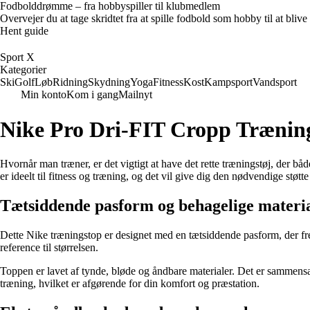
Fodbolddrømme – fra hobbyspiller til klubmedlem
Overvejer du at tage skridtet fra at spille fodbold som hobby til at bl
Hent guide
Sport X
Kategorier
Ski
Golf
Løb
Ridning
Skydning
Yoga
Fitness
Kost
Kampsport
Vandsport
Min konto
Kom i gang
Mailnyt
Nike Pro Dri-FIT Cropp Træni
Hvornår man træner, er det vigtigt at have det rette træningstøj, der 
er ideelt til fitness og træning, og det vil give dig den nødvendige støt
Tætsiddende pasform og behagelige materi
Dette Nike træningstop er designet med en tætsiddende pasform, der fre
reference til størrelsen.
Toppen er lavet af tynde, bløde og åndbare materialer. Det er sammensat
træning, hvilket er afgørende for din komfort og præstation.