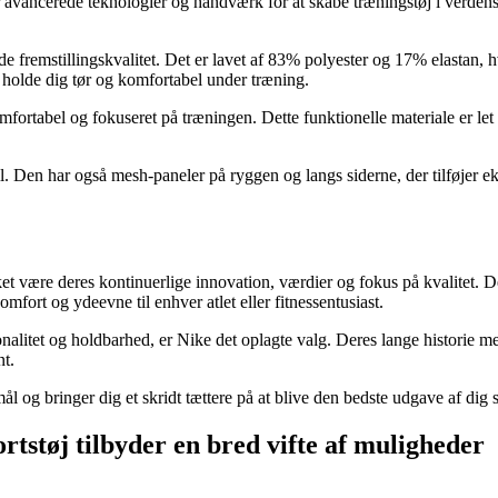
avancerede teknologier og håndværk for at skabe træningstøj i verdensk
ede fremstillingskvalitet. Det er lavet af 83% polyester og 17% elastan
 holde dig tør og komfortabel under træning.
fortabel og fokuseret på træningen. Dette funktionelle materiale er let 
Den har også mesh-paneler på ryggen og langs siderne, der tilføjer ekst
ket være deres kontinuerlige innovation, værdier og fokus på kvalitet. 
mfort og ydeevne til enhver atlet eller fitnessentusiast.
ionalitet og holdbarhed, er Nike det oplagte valg. Deres lange historie 
nt.
 og bringer dig et skridt tættere på at blive den bedste udgave af dig s
rtstøj tilbyder en bred vifte af muligheder