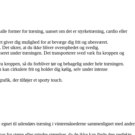
l alle former for træning, uanset om det er styrketræning, cardio eller
t giver dig mulighed for at bevæge dig frit og ubesværet.
 Det sikrer, at du ikke bliver overophedet og svedig.
kuseret under træningen. Det transporterer sved væk fra kroppen og
fra kroppen, så du forbliver tør og behagelig under hele træningen.
 kan cirkulere frit og holder dig kølig, selv under intense
fik, der tilføjer et sporty touch.
re egnet til udendørs træning i vintermånederne sammenlignet med andre
rug for større eller mindre størrelser, da de ikke kan finde den perfekte