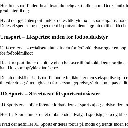
Hos Intersport finder du alt hvad du behøver til din sport. Deres butik h
produkter til dig.
Hvad der gør Intersport unik er deres tilknytning til sportsorganisatione
Deres ekspertise og engagement i sportsverdenen gør dem til en ideel des
Unisport – Ekspertise inden for fodboldudstyr
Unisport er en specialiseret butik inden for fodboldudstyr og er en po
for fodboldmiljøet.
Hos Unisport finder du alt hvad du behøver til fodbold. Deres sortiment 
kan Unisport opfylde dine behov.
Det, der adskiller Unisport fra andre butikker, er deres ekspertise og pas
tilbyder de også muligheden for personliggørelse, så du kan tilpasse dit
JD Sports – Streetwear til sportsentusiaster
JD Sports er en af ​​de førende forhandlere af sportstøj og -udstyr, der
Hos JD Sports finder du et omfattende udvalg af sportstøj, sko og til
Hvad der adskiller JD Sports er deres fokus på mode og trends inden for 