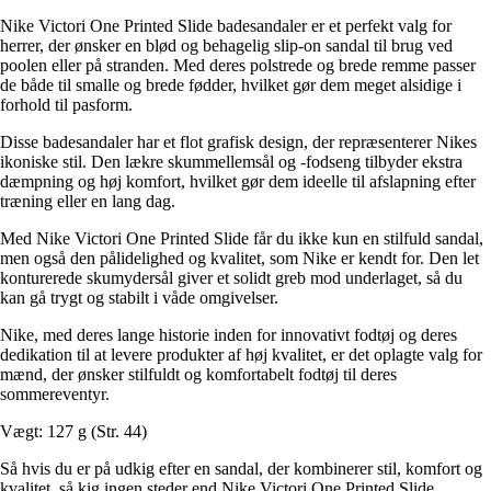
Nike Victori One Printed Slide badesandaler er et perfekt valg for
herrer, der ønsker en blød og behagelig slip-on sandal til brug ved
poolen eller på stranden. Med deres polstrede og brede remme passer
de både til smalle og brede fødder, hvilket gør dem meget alsidige i
forhold til pasform.
Disse badesandaler har et flot grafisk design, der repræsenterer Nikes
ikoniske stil. Den lækre skummellemsål og -fodseng tilbyder ekstra
dæmpning og høj komfort, hvilket gør dem ideelle til afslapning efter
træning eller en lang dag.
Med Nike Victori One Printed Slide får du ikke kun en stilfuld sandal,
men også den pålidelighed og kvalitet, som Nike er kendt for. Den let
konturerede skumydersål giver et solidt greb mod underlaget, så du
kan gå trygt og stabilt i våde omgivelser.
Nike, med deres lange historie inden for innovativt fodtøj og deres
dedikation til at levere produkter af høj kvalitet, er det oplagte valg for
mænd, der ønsker stilfuldt og komfortabelt fodtøj til deres
sommereventyr.
Vægt: 127 g (Str. 44)
Så hvis du er på udkig efter en sandal, der kombinerer stil, komfort og
kvalitet, så kig ingen steder end Nike Victori One Printed Slide