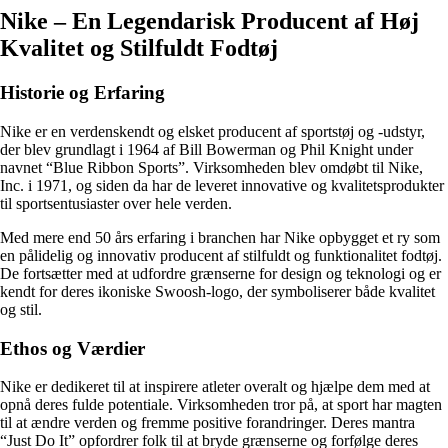
Nike – En Legendarisk Producent af Høj
Kvalitet og Stilfuldt Fodtøj
Historie og Erfaring
Nike er en verdenskendt og elsket producent af sportstøj og -udstyr,
der blev grundlagt i 1964 af Bill Bowerman og Phil Knight under
navnet “Blue Ribbon Sports”. Virksomheden blev omdøbt til Nike,
Inc. i 1971, og siden da har de leveret innovative og kvalitetsprodukter
til sportsentusiaster over hele verden.
Med mere end 50 års erfaring i branchen har Nike opbygget et ry som
en pålidelig og innovativ producent af stilfuldt og funktionalitet fodtøj.
De fortsætter med at udfordre grænserne for design og teknologi og er
kendt for deres ikoniske Swoosh-logo, der symboliserer både kvalitet
og stil.
Ethos og Værdier
Nike er dedikeret til at inspirere atleter overalt og hjælpe dem med at
opnå deres fulde potentiale. Virksomheden tror på, at sport har magten
til at ændre verden og fremme positive forandringer. Deres mantra
“Just Do It” opfordrer folk til at bryde grænserne og forfølge deres