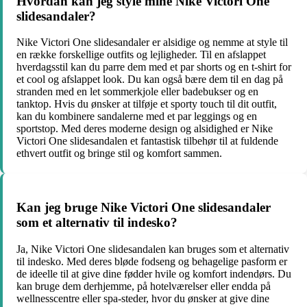
Hvordan kan jeg style mine Nike Victori One
slidesandaler?
Nike Victori One slidesandaler er alsidige og nemme at style til
en række forskellige outfits og lejligheder. Til en afslappet
hverdagsstil kan du parre dem med et par shorts og en t-shirt for
et cool og afslappet look. Du kan også bære dem til en dag på
stranden med en let sommerkjole eller badebukser og en
tanktop. Hvis du ønsker at tilføje et sporty touch til dit outfit,
kan du kombinere sandalerne med et par leggings og en
sportstop. Med deres moderne design og alsidighed er Nike
Victori One slidesandalen et fantastisk tilbehør til at fuldende
ethvert outfit og bringe stil og komfort sammen.
Kan jeg bruge Nike Victori One slidesandaler
som et alternativ til indesko?
Ja, Nike Victori One slidesandalen kan bruges som et alternativ
til indesko. Med deres bløde fodseng og behagelige pasform er
de ideelle til at give dine fødder hvile og komfort indendørs. Du
kan bruge dem derhjemme, på hotelværelser eller endda på
wellnesscentre eller spa-steder, hvor du ønsker at give dine