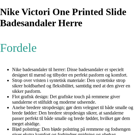
Nike Victori One Printed Slide
Badesandaler Herre
Fordele
Nike badesandaler til herrer: Disse badesandaler er specielt
designet til mænd og tilbyder en perfekt pasform og komfort.
Strop over vristen i syntetisk materiale: Den syntetiske strop
sikrer holdbarhed og fleksibilitet, samtidig med at den giver en
sikker pasform.
Flot grafisk design: Det grafiske touch på remmene giver
sandalerne et stilfuldt og moderne udseende.
Anelse bredere stropdesign; gør dem velegnet til både smalle og
brede fødder: Den bredere stropdesign sikrer, at sandalerne
passer perfekt til både smalle og brede fødder, hvilket gør dem
meget alsidige.
Blød polstring: Den bløde polstring på remmene og fodsengen
giver ekstra komfort og forhindrer gnidning og ubehag.