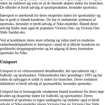
siden da etableret sig som en af de førende aktører inden for branchen.
De tilbyder et bredt udvalg af sportsprodukter, herunder sportssko.
Intersport er anerkendt for deres ekspertise inden for sportsudstyr og
har et godt ry blandt kunderne. De har et omfattende sortiment af
sportssko, herunder et bredt udvalg af Nike-modeller. Blandt deres
udvalg finder man også de populære Victoria One- og Victoria One
Slide Sandal-sko.
Ved at kombinere deres store erfaring og viden med en moderne
onlinehandelsplatform er Intersport i stand til at tilbyde kunderne en
problemfri shoppingoplevelse og let adgang til deres foretrukne
sportssko fra Nike.
Unisport
Unisport er en velrenommeret detailhandler, der specialiserer sig i
fodbold- og sportsudstyr. Virksomheden blev grundlagt i 1995 og har
siden da opbygget et solidt ry inden for branchen. Deres sortiment
inkluderer et bredt udvalg af sportsartikler, herunder sportssko.
Unisport har et fremragende omdømme blandt kunderne for deres høje
kvalitet og ekspertise inden for fodbold- og sportsudstyr. Deres
sortiment af sportssko er ingen undtagelse og omfatter også et bredt
udvalg af Nike-modeller såsom Victoria One og Victoria One Slide