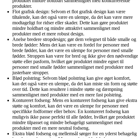
produktet mindre holdbart sammenlignet med konkurrerende
produkter.
Flot grafisk design: Selvom et flot grafisk design kan være
tiltalende, kan det også være en ulempe, da det kan være mere
modtageligt for ridser eller skader. Dette kan gøre produktet
mindre holdbart og mindre attraktivt sammenlignet med
produkter med et mere robust design.
Anelse bredere stropdesign; gør dem velegnet til både smalle og
brede fødder: Mens det kan være en fordel for personer med
brede fødder, kan det være en ulempe for personer med smalle
fødder. Stroppen kan være for bred og ikke give den nødvendige
støtte eller pasform, hvilket gør produktet mindre egnet til
personer med smalle fødder sammenlignet med produkter med
justerbare stropper.
Blød polstring: Selvom blød polstring kan give øget komfort,
kan det også være en ulempe, da det kan miste sin form og støtte
over tid. Dette kan resultere i mindre støtte og dæmpning
sammenlignet med produkter med en mere fast polstring.
Kontureret fodseng: Mens en kontureret fodseng kan give ekstra
støtte og komfort, kan det være en ulempe for personer med
specifikke fodformer eller behov. En kontureret fodseng kan
muligvis ikke passe perfekt til alle fødder, hvilket gør produktet
mindre tilpasset og mindre behageligt sammenlignet med
produkter med en mere neutral fodseng.
Ekstra blød fodseng og mellemsål sørger for en yderst behagelig