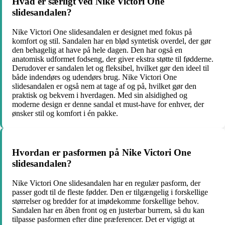
Hvad er særligt ved Nike Victori One
slidesandalen?
Nike Victori One slidesandalen er designet med fokus på
komfort og stil. Sandalen har en blød syntetisk overdel, der gør
den behagelig at have på hele dagen. Den har også en
anatomisk udformet fodseng, der giver ekstra støtte til fødderne.
Derudover er sandalen let og fleksibel, hvilket gør den ideel til
både indendørs og udendørs brug. Nike Victori One
slidesandalen er også nem at tage af og på, hvilket gør den
praktisk og bekvem i hverdagen. Med sin alsidighed og
moderne design er denne sandal et must-have for enhver, der
ønsker stil og komfort i én pakke.
Hvordan er pasformen på Nike Victori One
slidesandalen?
Nike Victori One slidesandalen har en regulær pasform, der
passer godt til de fleste fødder. Den er tilgængelig i forskellige
størrelser og bredder for at imødekomme forskellige behov.
Sandalen har en åben front og en justerbar burrem, så du kan
tilpasse pasformen efter dine præferencer. Det er vigtigt at