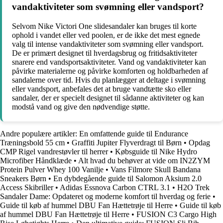
vandaktiviteter som svømning eller vandsport?
Selvom Nike Victori One slidesandaler kan bruges til korte
ophold i vandet eller ved poolen, er de ikke det mest egnede
valg til intense vandaktiviteter som svømning eller vandsport.
De er primært designet til hverdagsbrug og fritidsaktiviteter
snarere end vandsportsaktiviteter. Vand og vandaktiviteter kan
påvirke materialerne og påvirke komforten og holdbarheden af
sandalerne over tid. Hvis du planlægger at deltage i svømning
eller vandsport, anbefales det at bruge vandtætte sko eller
sandaler, der er specielt designet til sådanne aktiviteter og kan
modstå vand og give den nødvendige støtte.
Andre populære artikler:
En omfattende guide til Endurance
Træningsbold 55 cm
•
Graffiti Jupiter Flyverdragt til Børn
•
Opdag
CMP Rigel vandrestøvler til herrer
•
Købsguide til Nike Hydro
Microfiber Håndklæde
•
Alt hvad du behøver at vide om IN2ZYM
Protein Pulver Whey 100 Vanilje
•
Vans Filmore Skull Bandana
Sneakers Børn
•
En dybdegående guide til Salomon Aksium 2.0
Access Skibriller
•
Adidas Essnova Carbon CTRL 3.1
•
H2O Trek
Sandaler Dame: Opdateret og moderne komfort til hverdag og ferie
•
Guide til køb af hummel DBU Fan Hættetrøje til Herre
•
Guide til køb
af hummel DBU Fan Hættetrøje til Herre
•
FUSION C3 Cargo High