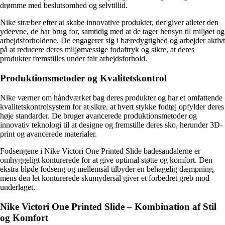
drømme med beslutsomhed og selvtillid.
Nike stræber efter at skabe innovative produkter, der giver atleter den
ydeevne, de har brug for, samtidig med at de tager hensyn til miljøet og
arbejdsforholdene. De engagerer sig i bæredygtighed og arbejder aktivt
på at reducere deres miljømæssige fodaftryk og sikre, at deres
produkter fremstilles under fair arbejdsforhold.
Produktionsmetoder og Kvalitetskontrol
Nike værner om håndværket bag deres produkter og har et omfattende
kvalitetskontrolsystem for at sikre, at hvert stykke fodtøj opfylder deres
høje standarder. De bruger avancerede produktionsmetoder og
innovativ teknologi til at designe og fremstille deres sko, herunder 3D-
print og avancerede materialer.
Fodsengene i Nike Victori One Printed Slide badesandalerne er
omhyggeligt konturerede for at give optimal støtte og komfort. Den
ekstra bløde fodseng og mellemsål tilbyder en behagelig dæmpning,
mens den let konturerede skumydersål giver et forbedret greb mod
underlaget.
Nike Victori One Printed Slide – Kombination af Stil
og Komfort