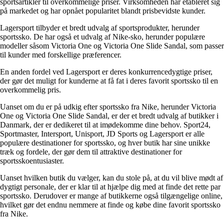
sportsartikler til overkommelige priser. Virksomheden har etableret sig
på markedet og har opnået popularitet blandt prisbevidste kunder.
Lagersport tilbyder et bredt udvalg af sportsprodukter, herunder
sportssko. De har også et udvalg af Nike-sko, herunder populære
modeller såsom Victoria One og Victoria One Slide Sandal, som passer
til kunder med forskellige præferencer.
En anden fordel ved Lagersport er deres konkurrencedygtige priser,
der gør det muligt for kunderne at få fat i deres favorit sportssko til en
overkommelig pris.
Uanset om du er på udkig efter sportssko fra Nike, herunder Victoria
One og Victoria One Slide Sandal, er der et bredt udvalg af butikker i
Danmark, der er dedikeret til at imødekomme dine behov. Sport24,
Sportmaster, Intersport, Unisport, JD Sports og Lagersport er alle
populære destinationer for sportssko, og hver butik har sine unikke
træk og fordele, der gør dem til attraktive destinationer for
sportsskoentusiaster.
Uanset hvilken butik du vælger, kan du stole på, at du vil blive mødt af
dygtigt personale, der er klar til at hjælpe dig med at finde det rette par
sportssko. Derudover er mange af butikkerne også tilgængelige online,
hvilket gør det endnu nemmere at finde og købe dine favorit sportssko
fra Nike.