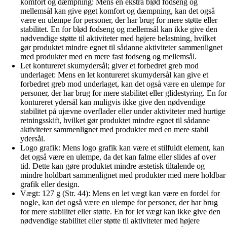
komfort og dæmpning: Mens en ekstra blød fodseng og
mellemsål kan give øget komfort og dæmpning, kan det også
være en ulempe for personer, der har brug for mere støtte eller
stabilitet. En for blød fodseng og mellemsål kan ikke give den
nødvendige støtte til aktiviteter med højere belastning, hvilket
gør produktet mindre egnet til sådanne aktiviteter sammenlignet
med produkter med en mere fast fodseng og mellemsål.
Let kontureret skumydersål; giver et forbedret greb mod
underlaget: Mens en let kontureret skumydersål kan give et
forbedret greb mod underlaget, kan det også være en ulempe for
personer, der har brug for mere stabilitet eller glidestyring. En for
kontureret ydersål kan muligvis ikke give den nødvendige
stabilitet på ujævne overflader eller under aktiviteter med hurtige
retningsskift, hvilket gør produktet mindre egnet til sådanne
aktiviteter sammenlignet med produkter med en mere stabil
ydersål.
Logo grafik: Mens logo grafik kan være et stilfuldt element, kan
det også være en ulempe, da det kan falme eller slides af over
tid. Dette kan gøre produktet mindre æstetisk tiltalende og
mindre holdbart sammenlignet med produkter med mere holdbar
grafik eller design.
Vægt: 127 g (Str. 44): Mens en let vægt kan være en fordel for
nogle, kan det også være en ulempe for personer, der har brug
for mere stabilitet eller støtte. En for let vægt kan ikke give den
nødvendige stabilitet eller støtte til aktiviteter med højere