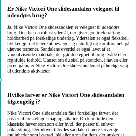
Er Nike Victori One slidesandalen velegnet til
udendørs brug?
Ja, Nike Victori One slidesandalen er velegnet til udendørs
brug. Den har en robust ydersål, der giver god trækkraft og
holdbarhed på forskellige underlag. Ydersålen er også fleksibel,
hvilket gør det lettere at bevæge sig naturligt og komfortabelt på
ujævne terræner. Sandalens overdel er også lavet af et
vandafvisende materiale, der gør den egnet til brug i våde eller
regnfulde forhold. Uanset om du skal på stranden, i haven eller
på en gåtur, er Nike Victori One slidesandalen et pålideligt valg
til udendørs aktiviteter.
Hvilke farver er Nike Victori One slidesandalen
tilgængelig i?
Nike Victori One slidesandalen fås i forskellige farver, der
passer til forskellige smag og stilarter. Du kan finde den i
klassiske farver som sort eller hvid, der passer til enhver
påklædning. Derudover tilbydes sandalen i mere farverige
muligheder som lyserød, blå eller grøn for dem, der ønsker at