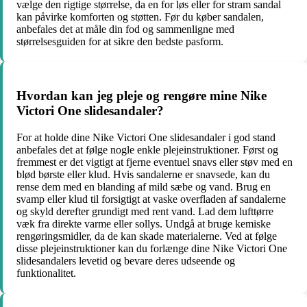
vælge den rigtige størrelse, da en for løs eller for stram sandal
kan påvirke komforten og støtten. Før du køber sandalen,
anbefales det at måle din fod og sammenligne med
størrelsesguiden for at sikre den bedste pasform.
Hvordan kan jeg pleje og rengøre mine Nike
Victori One slidesandaler?
For at holde dine Nike Victori One slidesandaler i god stand
anbefales det at følge nogle enkle plejeinstruktioner. Først og
fremmest er det vigtigt at fjerne eventuel snavs eller støv med en
blød børste eller klud. Hvis sandalerne er snavsede, kan du
rense dem med en blanding af mild sæbe og vand. Brug en
svamp eller klud til forsigtigt at vaske overfladen af sandalerne
og skyld derefter grundigt med rent vand. Lad dem lufttørre
væk fra direkte varme eller sollys. Undgå at bruge kemiske
rengøringsmidler, da de kan skade materialerne. Ved at følge
disse plejeinstruktioner kan du forlænge dine Nike Victori One
slidesandalers levetid og bevare deres udseende og
funktionalitet.