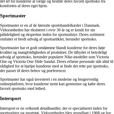
det let for kunderne at vælge og bestille deres favorit sportssko fra
komforten af deres eget hjem.
Sportmaster
Sportmaster er en af de førende sportshandelkæder i Danmark.
Virksomheden har eksisteret i over 30 år og er kendt for sin
pålidelighed og ekspertise inden for sportsudstyr. Deres sortiment
omfatter et bredt udvalg af sportsartikler, herunder sportssko.
Sportmaster har et godt omdømme blandt kunderne for deres høje
kvalitet og mangfoldigheden af produkter. De tilbyder et betydeligt
udvalg af sportssko, herunder populære Nike-modeller som Victoria
One og Victoria One Slide Sandal. Deres erfarne personale står altid til
rådighed for at hjælpe kunderne med at finde det rette par sportssko,
der passer til deres behov og præferencer.
Sportmaster har også investeret i en moderne og brugervenlig
onlineplatform, hvor kunderne nemt kan gennemse og købe deres
favorit sportssko med lethed.
Intersport
Intersport er en velkendt detailhandler, der er specialiseret inden for
sportsudstyr og sportstøj. Virksomheden blev grundlagt i 1968 og har