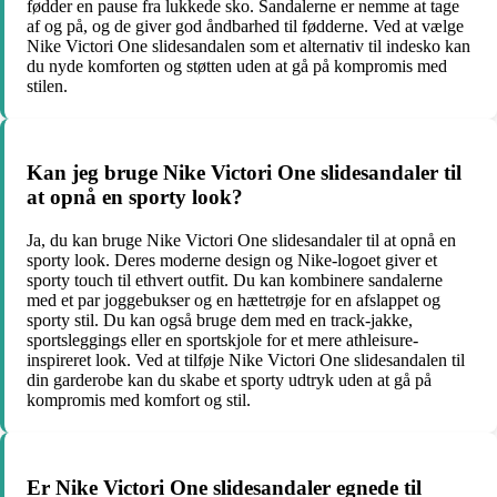
fødder en pause fra lukkede sko. Sandalerne er nemme at tage
af og på, og de giver god åndbarhed til fødderne. Ved at vælge
Nike Victori One slidesandalen som et alternativ til indesko kan
du nyde komforten og støtten uden at gå på kompromis med
stilen.
Kan jeg bruge Nike Victori One slidesandaler til
at opnå en sporty look?
Ja, du kan bruge Nike Victori One slidesandaler til at opnå en
sporty look. Deres moderne design og Nike-logoet giver et
sporty touch til ethvert outfit. Du kan kombinere sandalerne
med et par joggebukser og en hættetrøje for en afslappet og
sporty stil. Du kan også bruge dem med en track-jakke,
sportsleggings eller en sportskjole for et mere athleisure-
inspireret look. Ved at tilføje Nike Victori One slidesandalen til
din garderobe kan du skabe et sporty udtryk uden at gå på
kompromis med komfort og stil.
Er Nike Victori One slidesandaler egnede til