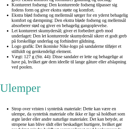
Kontureret fodseng: Den konturerede fodseng tilpasser sig
fodens form og giver ekstra støtte og komfort.
Ekstra blød fodseng og mellemsål sørger for en yderst behagelig
komfort og dæmpning: Den ekstra bløde fodseng og mellemsål
absorberer stød og giver en behagelig gangoplevelse.
Let kontureret skumydersål; giver et forbedret greb mod
underlaget: Den let konturerede skumydersål sikrer et godt greb
på forskellige underlag og forhindrer glidning.
Logo grafik: Det ikoniske Nike-logo på sandalerne tilføjer et
stilfuldt og genkendeligt element.
Vægt: 127 g (Str. 44): Disse sandaler er lette og behagelige at
have på, hvilket gør dem ideelle til lange gåture eller afslapning
ved poolen.
Ulemper
Strop over vristen i syntetisk materiale: Dette kan være en
ulempe, da syntetisk materiale ofte ikke er lige så holdbart som
ægte læder eller andre naturlige materialer. Det kan betyde, at
stropene kan blive slidt eller beskadiget hurtigere, hvilket gør