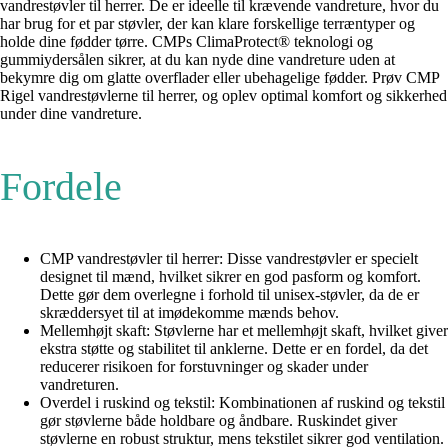
vandrestøvler til herrer. De er ideelle til krævende vandreture, hvor du
har brug for et par støvler, der kan klare forskellige terræntyper og
holde dine fødder tørre. CMPs ClimaProtect® teknologi og
gummiydersålen sikrer, at du kan nyde dine vandreture uden at
bekymre dig om glatte overflader eller ubehagelige fødder. Prøv CMP
Rigel vandrestøvlerne til herrer, og oplev optimal komfort og sikkerhed
under dine vandreture.
Fordele
CMP vandrestøvler til herrer: Disse vandrestøvler er specielt
designet til mænd, hvilket sikrer en god pasform og komfort.
Dette gør dem overlegne i forhold til unisex-støvler, da de er
skræddersyet til at imødekomme mænds behov.
Mellemhøjt skaft: Støvlerne har et mellemhøjt skaft, hvilket giver
ekstra støtte og stabilitet til anklerne. Dette er en fordel, da det
reducerer risikoen for forstuvninger og skader under
vandreturen.
Overdel i ruskind og tekstil: Kombinationen af ruskind og tekstil
gør støvlerne både holdbare og åndbare. Ruskindet giver
støvlerne en robust struktur, mens tekstilet sikrer god ventilation.