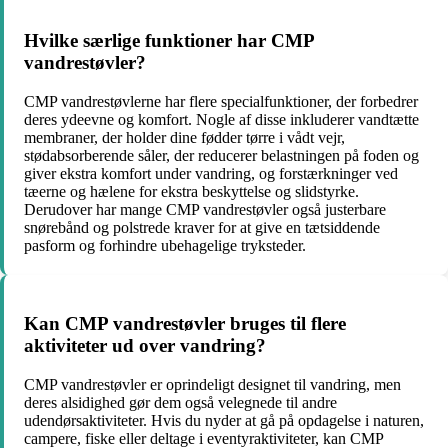
Hvilke særlige funktioner har CMP
vandrestøvler?
CMP vandrestøvlerne har flere specialfunktioner, der forbedrer
deres ydeevne og komfort. Nogle af disse inkluderer vandtætte
membraner, der holder dine fødder tørre i vådt vejr,
stødabsorberende såler, der reducerer belastningen på foden og
giver ekstra komfort under vandring, og forstærkninger ved
tæerne og hælene for ekstra beskyttelse og slidstyrke.
Derudover har mange CMP vandrestøvler også justerbare
snørebånd og polstrede kraver for at give en tætsiddende
pasform og forhindre ubehagelige tryksteder.
Kan CMP vandrestøvler bruges til flere
aktiviteter ud over vandring?
CMP vandrestøvler er oprindeligt designet til vandring, men
deres alsidighed gør dem også velegnede til andre
udendørsaktiviteter. Hvis du nyder at gå på opdagelse i naturen,
campere, fiske eller deltage i eventyraktiviteter, kan CMP