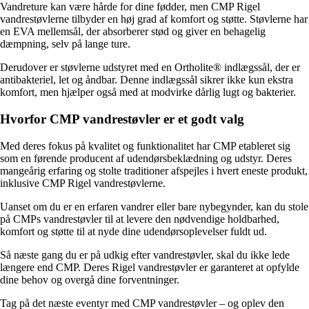
Vandreture kan være hårde for dine fødder, men CMP Rigel
vandrestøvlerne tilbyder en høj grad af komfort og støtte. Støvlerne har
en EVA mellemsål, der absorberer stød og giver en behagelig
dæmpning, selv på lange ture.
Derudover er støvlerne udstyret med en Ortholite® indlægssål, der er
antibakteriel, let og åndbar. Denne indlægssål sikrer ikke kun ekstra
komfort, men hjælper også med at modvirke dårlig lugt og bakterier.
Hvorfor CMP vandrestøvler er et godt valg
Med deres fokus på kvalitet og funktionalitet har CMP etableret sig
som en førende producent af udendørsbeklædning og udstyr. Deres
mangeårig erfaring og stolte traditioner afspejles i hvert eneste produkt,
inklusive CMP Rigel vandrestøvlerne.
Uanset om du er en erfaren vandrer eller bare nybegynder, kan du stole
på CMPs vandrestøvler til at levere den nødvendige holdbarhed,
komfort og støtte til at nyde dine udendørsoplevelser fuldt ud.
Så næste gang du er på udkig efter vandrestøvler, skal du ikke lede
længere end CMP. Deres Rigel vandrestøvler er garanteret at opfylde
dine behov og overgå dine forventninger.
Tag på det næste eventyr med CMP vandrestøvler – og oplev den