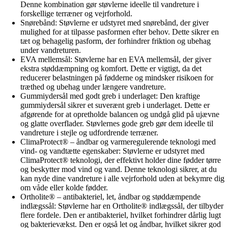
Denne kombination gør støvlerne ideelle til vandreture i
forskellige terræner og vejrforhold.
Snørebånd: Støvlerne er udstyret med snørebånd, der giver
mulighed for at tilpasse pasformen efter behov. Dette sikrer en
tæt og behagelig pasform, der forhindrer friktion og ubehag
under vandreturen.
EVA mellemsål: Støvlerne har en EVA mellemsål, der giver
ekstra støddæmpning og komfort. Dette er vigtigt, da det
reducerer belastningen på fødderne og mindsker risikoen for
træthed og ubehag under længere vandreture.
Gummiydersål med godt greb i underlaget: Den kraftige
gummiydersål sikrer et suverænt greb i underlaget. Dette er
afgørende for at opretholde balancen og undgå glid på ujævne
og glatte overflader. Støvlernes gode greb gør dem ideelle til
vandreture i stejle og udfordrende terræner.
ClimaProtect® – åndbar og varmeregulerende teknologi med
vind- og vandtætte egenskaber: Støvlerne er udstyret med
ClimaProtect® teknologi, der effektivt holder dine fødder tørre
og beskytter mod vind og vand. Denne teknologi sikrer, at du
kan nyde dine vandreture i alle vejrforhold uden at bekymre dig
om våde eller kolde fødder.
Ortholite® – antibakteriel, let, åndbar og støddæmpende
indlægssål: Støvlerne har en Ortholite® indlægssål, der tilbyder
flere fordele. Den er antibakteriel, hvilket forhindrer dårlig lugt
og bakterievækst. Den er også let og åndbar, hvilket sikrer god