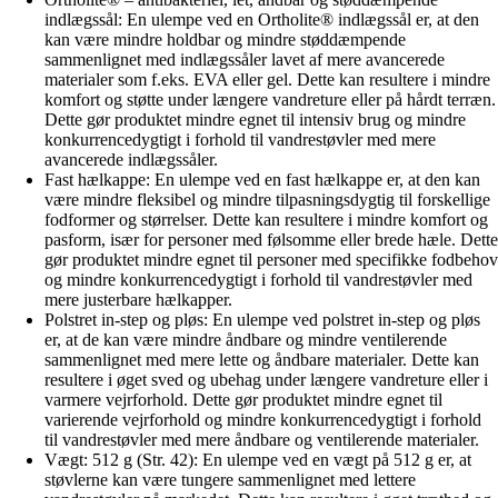
indlægssål: En ulempe ved en Ortholite® indlægssål er, at den
kan være mindre holdbar og mindre støddæmpende
sammenlignet med indlægssåler lavet af mere avancerede
materialer som f.eks. EVA eller gel. Dette kan resultere i mindre
komfort og støtte under længere vandreture eller på hårdt terræn.
Dette gør produktet mindre egnet til intensiv brug og mindre
konkurrencedygtigt i forhold til vandrestøvler med mere
avancerede indlægssåler.
Fast hælkappe: En ulempe ved en fast hælkappe er, at den kan
være mindre fleksibel og mindre tilpasningsdygtig til forskellige
fodformer og størrelser. Dette kan resultere i mindre komfort og
pasform, især for personer med følsomme eller brede hæle. Dette
gør produktet mindre egnet til personer med specifikke fodbehov
og mindre konkurrencedygtigt i forhold til vandrestøvler med
mere justerbare hælkapper.
Polstret in-step og pløs: En ulempe ved polstret in-step og pløs
er, at de kan være mindre åndbare og mindre ventilerende
sammenlignet med mere lette og åndbare materialer. Dette kan
resultere i øget sved og ubehag under længere vandreture eller i
varmere vejrforhold. Dette gør produktet mindre egnet til
varierende vejrforhold og mindre konkurrencedygtigt i forhold
til vandrestøvler med mere åndbare og ventilerende materialer.
Vægt: 512 g (Str. 42): En ulempe ved en vægt på 512 g er, at
støvlerne kan være tungere sammenlignet med lettere