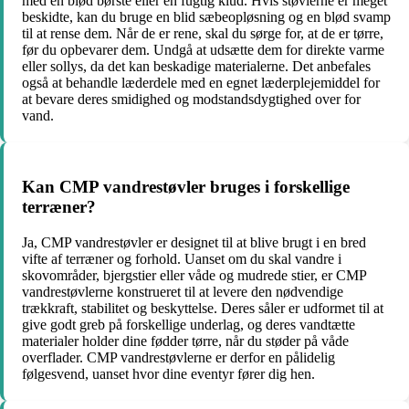
med en blød børste eller en fugtig klud. Hvis støvlerne er meget
beskidte, kan du bruge en blid sæbeopløsning og en blød svamp
til at rense dem. Når de er rene, skal du sørge for, at de er tørre,
før du opbevarer dem. Undgå at udsætte dem for direkte varme
eller sollys, da det kan beskadige materialerne. Det anbefales
også at behandle læderdele med en egnet læderplejemiddel for
at bevare deres smidighed og modstandsdygtighed over for
vand.
Kan CMP vandrestøvler bruges i forskellige
terræner?
Ja, CMP vandrestøvler er designet til at blive brugt i en bred
vifte af terræner og forhold. Uanset om du skal vandre i
skovområder, bjergstier eller våde og mudrede stier, er CMP
vandrestøvlerne konstrueret til at levere den nødvendige
trækkraft, stabilitet og beskyttelse. Deres såler er udformet til at
give godt greb på forskellige underlag, og deres vandtætte
materialer holder dine fødder tørre, når du støder på våde
overflader. CMP vandrestøvlerne er derfor en pålidelig
følgesvend, uanset hvor dine eventyr fører dig hen.