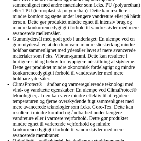
sammenlignet med andre materialer som f.eks. PU (polyurethan)
eller TPU (termoplastisk polyurethan). Dette kan resultere i
mindre komfort og støtte under længere vandreture eller på hårdt
terræn. Dette gør produktet mindre egnet til intensiv brug og
mindre konkurrencedygtigt i forhold til vandrestøvler med mere
avancerede mellemsåler.
Gummiydersål med godt greb i underlaget: En ulempe ved en
gummiydersål er, at den kan være mindre slidstærk og mindre
holdbar sammenlignet med ydersåler lavet af mere avancerede
materialer som f.eks. Vibram-gummi. Dette kan resultere i
hurtigere slid og behov for hyppigere udskiftning af støvlerne.
Dette gør produktet mindre økonomisk fordelagtigt og mindre
konkurrencedygtigt i forhold til vandrestøvler med mere
holdbare ydersåler.
ClimaProtect® – åndbar og varmeregulerende teknologi med
vind- og vandtætte egenskaber: En ulempe ved ClimaProtect®
teknologi er, at den kan være mindre effektiv til at regulere
temperaturen og fjerne overskydende fugt sammenlignet med
mere avancerede teknologier som f.eks. Gore-Tex. Dette kan
resultere i mindre komfort og åndbarhed under længere
vandreture eller i varmere vejrforhold. Dette gør produktet
mindre egnet til varierende vejrforhold og mindre
konkurrencedygtigt i forhold til vandrestøvler med mere
avancerede membraner.
Ortholite® – antibakteriel, let, åndbar og støddæmpende