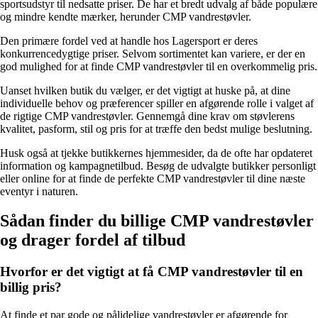
sportsudstyr til nedsatte priser. De har et bredt udvalg af både populære
og mindre kendte mærker, herunder CMP vandrestøvler.
Den primære fordel ved at handle hos Lagersport er deres
konkurrencedygtige priser. Selvom sortimentet kan variere, er der en
god mulighed for at finde CMP vandrestøvler til en overkommelig pris.
Uanset hvilken butik du vælger, er det vigtigt at huske på, at dine
individuelle behov og præferencer spiller en afgørende rolle i valget af
de rigtige CMP vandrestøvler. Gennemgå dine krav om støvlerens
kvalitet, pasform, stil og pris for at træffe den bedst mulige beslutning.
Husk også at tjekke butikkernes hjemmesider, da de ofte har opdateret
information og kampagnetilbud. Besøg de udvalgte butikker personligt
eller online for at finde de perfekte CMP vandrestøvler til dine næste
eventyr i naturen.
Sådan finder du billige CMP vandrestøvler
og drager fordel af tilbud
Hvorfor er det vigtigt at få CMP vandrestøvler til en
billig pris?
At finde et par gode og pålidelige vandrestøvler er afgørende for