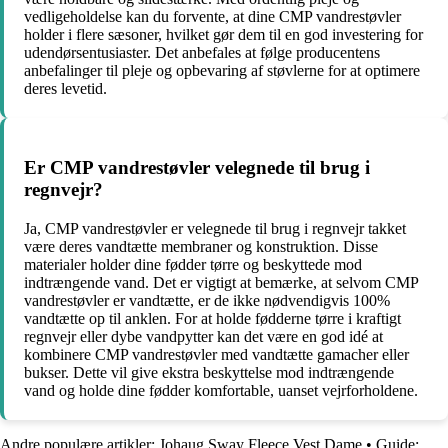
vedligeholdelse kan du forvente, at dine CMP vandrestøvler
holder i flere sæsoner, hvilket gør dem til en god investering for
udendørsentusiaster. Det anbefales at følge producentens
anbefalinger til pleje og opbevaring af støvlerne for at optimere
deres levetid.
Er CMP vandrestøvler velegnede til brug i
regnvejr?
Ja, CMP vandrestøvler er velegnede til brug i regnvejr takket
være deres vandtætte membraner og konstruktion. Disse
materialer holder dine fødder tørre og beskyttede mod
indtrængende vand. Det er vigtigt at bemærke, at selvom CMP
vandrestøvler er vandtætte, er de ikke nødvendigvis 100%
vandtætte op til anklen. For at holde fødderne tørre i kraftigt
regnvejr eller dybe vandpytter kan det være en god idé at
kombinere CMP vandrestøvler med vandtætte gamacher eller
bukser. Dette vil give ekstra beskyttelse mod indtrængende
vand og holde dine fødder komfortable, uanset vejrforholdene.
Andre populære artikler:
Johaug Sway Fleece Vest Dame
•
Guide: