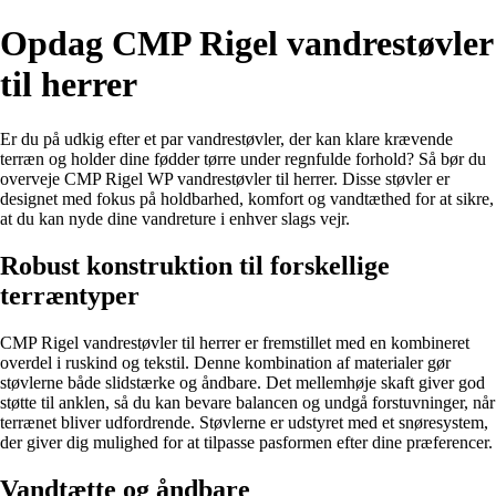
Opdag CMP Rigel vandrestøvler
til herrer
Er du på udkig efter et par vandrestøvler, der kan klare krævende
terræn og holder dine fødder tørre under regnfulde forhold? Så bør du
overveje CMP Rigel WP vandrestøvler til herrer. Disse støvler er
designet med fokus på holdbarhed, komfort og vandtæthed for at sikre,
at du kan nyde dine vandreture i enhver slags vejr.
Robust konstruktion til forskellige
terræntyper
CMP Rigel vandrestøvler til herrer er fremstillet med en kombineret
overdel i ruskind og tekstil. Denne kombination af materialer gør
støvlerne både slidstærke og åndbare. Det mellemhøje skaft giver god
støtte til anklen, så du kan bevare balancen og undgå forstuvninger, når
terrænet bliver udfordrende. Støvlerne er udstyret med et snøresystem,
der giver dig mulighed for at tilpasse pasformen efter dine præferencer.
Vandtætte og åndbare