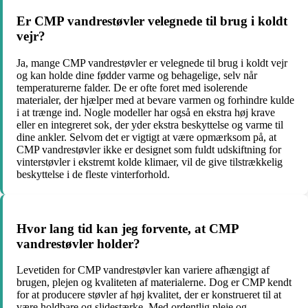
Er CMP vandrestøvler velegnede til brug i koldt
vejr?
Ja, mange CMP vandrestøvler er velegnede til brug i koldt vejr
og kan holde dine fødder varme og behagelige, selv når
temperaturerne falder. De er ofte foret med isolerende
materialer, der hjælper med at bevare varmen og forhindre kulde
i at trænge ind. Nogle modeller har også en ekstra høj krave
eller en integreret sok, der yder ekstra beskyttelse og varme til
dine ankler. Selvom det er vigtigt at være opmærksom på, at
CMP vandrestøvler ikke er designet som fuldt udskiftning for
vinterstøvler i ekstremt kolde klimaer, vil de give tilstrækkelig
beskyttelse i de fleste vinterforhold.
Hvor lang tid kan jeg forvente, at CMP
vandrestøvler holder?
Levetiden for CMP vandrestøvler kan variere afhængigt af
brugen, plejen og kvaliteten af ​​materialerne. Dog er CMP kendt
for at producere støvler af høj kvalitet, der er konstrueret til at
være holdbare og slidestærke. Med ordentlig pleje og