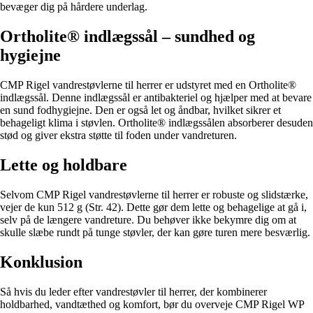
bevæger dig på hårdere underlag.
Ortholite® indlægssål – sundhed og
hygiejne
CMP Rigel vandrestøvlerne til herrer er udstyret med en Ortholite®
indlægssål. Denne indlægssål er antibakteriel og hjælper med at bevare
en sund fodhygiejne. Den er også let og åndbar, hvilket sikrer et
behageligt klima i støvlen. Ortholite® indlægssålen absorberer desuden
stød og giver ekstra støtte til foden under vandreturen.
Lette og holdbare
Selvom CMP Rigel vandrestøvlerne til herrer er robuste og slidstærke,
vejer de kun 512 g (Str. 42). Dette gør dem lette og behagelige at gå i,
selv på de længere vandreture. Du behøver ikke bekymre dig om at
skulle slæbe rundt på tunge støvler, der kan gøre turen mere besværlig.
Konklusion
Så hvis du leder efter vandrestøvler til herrer, der kombinerer
holdbarhed, vandtæthed og komfort, bør du overveje CMP Rigel WP