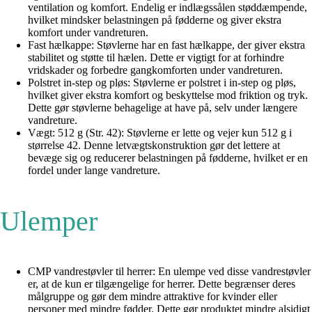
ventilation og komfort. Endelig er indlægssålen støddæmpende,
hvilket mindsker belastningen på fødderne og giver ekstra
komfort under vandreturen.
Fast hælkappe: Støvlerne har en fast hælkappe, der giver ekstra
stabilitet og støtte til hælen. Dette er vigtigt for at forhindre
vridskader og forbedre gangkomforten under vandreturen.
Polstret in-step og pløs: Støvlerne er polstret i in-step og pløs,
hvilket giver ekstra komfort og beskyttelse mod friktion og tryk.
Dette gør støvlerne behagelige at have på, selv under længere
vandreture.
Vægt: 512 g (Str. 42): Støvlerne er lette og vejer kun 512 g i
størrelse 42. Denne letvægtskonstruktion gør det lettere at
bevæge sig og reducerer belastningen på fødderne, hvilket er en
fordel under lange vandreture.
Ulemper
CMP vandrestøvler til herrer: En ulempe ved disse vandrestøvler
er, at de kun er tilgængelige for herrer. Dette begrænser deres
målgruppe og gør dem mindre attraktive for kvinder eller
personer med mindre fødder. Dette gør produktet mindre alsidigt