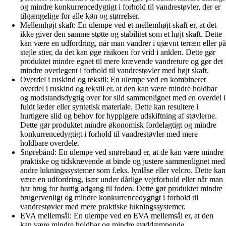
og mindre konkurrencedygtigt i forhold til vandrestøvler, der er
tilgængelige for alle køn og størrelser.
Mellemhøjt skaft: En ulempe ved et mellemhøjt skaft er, at det
ikke giver den samme støtte og stabilitet som et højt skaft. Dette
kan være en udfordring, når man vandrer i ujævnt terræn eller på
stejle stier, da det kan øge risikoen for vrid i anklen. Dette gør
produktet mindre egnet til mere krævende vandreture og gør det
mindre overlegent i forhold til vandrestøvler med højt skaft.
Overdel i ruskind og tekstil: En ulempe ved en kombineret
overdel i ruskind og tekstil er, at den kan være mindre holdbar
og modstandsdygtig over for slid sammenlignet med en overdel i
fuldt læder eller syntetisk materiale. Dette kan resultere i
hurtigere slid og behov for hyppigere udskiftning af støvlerne.
Dette gør produktet mindre økonomisk fordelagtigt og mindre
konkurrencedygtigt i forhold til vandrestøvler med mere
holdbare overdele.
Snørebånd: En ulempe ved snørebånd er, at de kan være mindre
praktiske og tidskrævende at binde og justere sammenlignet med
andre lukningssystemer som f.eks. lynlåse eller velcro. Dette kan
være en udfordring, især under dårlige vejrforhold eller når man
har brug for hurtig adgang til foden. Dette gør produktet mindre
brugervenligt og mindre konkurrencedygtigt i forhold til
vandrestøvler med mere praktiske lukningssystemer.
EVA mellemsål: En ulempe ved en EVA mellemsål er, at den
kan være mindre holdbar og mindre støddæmpende