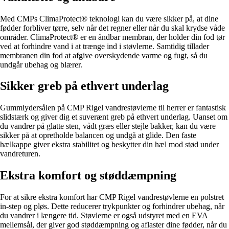
Med CMPs ClimaProtect® teknologi kan du være sikker på, at dine
fødder forbliver tørre, selv når det regner eller når du skal krydse våde
områder. ClimaProtect® er en åndbar membran, der holder din fod tør
ved at forhindre vand i at trænge ind i støvlerne. Samtidig tillader
membranen din fod at afgive overskydende varme og fugt, så du
undgår ubehag og blærer.
Sikker greb på ethvert underlag
Gummiydersålen på CMP Rigel vandrestøvlerne til herrer er fantastisk
slidstærk og giver dig et suverænt greb på ethvert underlag. Uanset om
du vandrer på glatte sten, vådt græs eller stejle bakker, kan du være
sikker på at opretholde balancen og undgå at glide. Den faste
hælkappe giver ekstra stabilitet og beskytter din hæl mod stød under
vandreturen.
Ekstra komfort og støddæmpning
For at sikre ekstra komfort har CMP Rigel vandrestøvlerne en polstret
in-step og pløs. Dette reducerer trykpunkter og forhindrer ubehag, når
du vandrer i længere tid. Støvlerne er også udstyret med en EVA
mellemsål, der giver god støddæmpning og aflaster dine fødder, når du