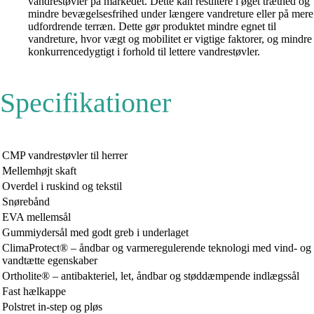
vandrestøvler på markedet. Dette kan resultere i øget træthed og
mindre bevægelsesfrihed under længere vandreture eller på mere
udfordrende terræn. Dette gør produktet mindre egnet til
vandreture, hvor vægt og mobilitet er vigtige faktorer, og mindre
konkurrencedygtigt i forhold til lettere vandrestøvler.
Specifikationer
CMP vandrestøvler til herrer
Mellemhøjt skaft
Overdel i ruskind og tekstil
Snørebånd
EVA mellemsål
Gummiydersål med godt greb i underlaget
ClimaProtect® – åndbar og varmeregulerende teknologi med vind- og
vandtætte egenskaber
Ortholite® – antibakteriel, let, åndbar og støddæmpende indlægssål
Fast hælkappe
Polstret in-step og pløs