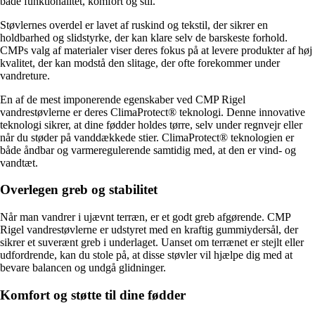
både funktionalitet, komfort og stil.
Støvlernes overdel er lavet af ruskind og tekstil, der sikrer en
holdbarhed og slidstyrke, der kan klare selv de barskeste forhold.
CMPs valg af materialer viser deres fokus på at levere produkter af høj
kvalitet, der kan modstå den slitage, der ofte forekommer under
vandreture.
En af de mest imponerende egenskaber ved CMP Rigel
vandrestøvlerne er deres ClimaProtect® teknologi. Denne innovative
teknologi sikrer, at dine fødder holdes tørre, selv under regnvejr eller
når du støder på vanddækkede stier. ClimaProtect® teknologien er
både åndbar og varmeregulerende samtidig med, at den er vind- og
vandtæt.
Overlegen greb og stabilitet
Når man vandrer i ujævnt terræn, er et godt greb afgørende. CMP
Rigel vandrestøvlerne er udstyret med en kraftig gummiydersål, der
sikrer et suverænt greb i underlaget. Uanset om terrænet er stejlt eller
udfordrende, kan du stole på, at disse støvler vil hjælpe dig med at
bevare balancen og undgå glidninger.
Komfort og støtte til dine fødder