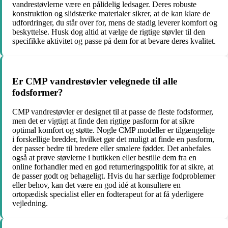
vandrestøvlerne være en pålidelig ledsager. Deres robuste
konstruktion og slidstærke materialer sikrer, at de kan klare de
udfordringer, du står over for, mens de stadig leverer komfort og
beskyttelse. Husk dog altid at vælge de rigtige støvler til den
specifikke aktivitet og passe på dem for at bevare deres kvalitet.
Er CMP vandrestøvler velegnede til alle
fodsformer?
CMP vandrestøvler er designet til at passe de fleste fodsformer,
men det er vigtigt at finde den rigtige pasform for at sikre
optimal komfort og støtte. Nogle CMP modeller er tilgængelige
i forskellige bredder, hvilket gør det muligt at finde en pasform,
der passer bedre til bredere eller smalere fødder. Det anbefales
også at prøve støvlerne i butikken eller bestille dem fra en
online forhandler med en god returneringspolitik for at sikre, at
de passer godt og behageligt. Hvis du har særlige fodproblemer
eller behov, kan det være en god idé at konsultere en
ortopædisk specialist eller en fodterapeut for at få yderligere
vejledning.