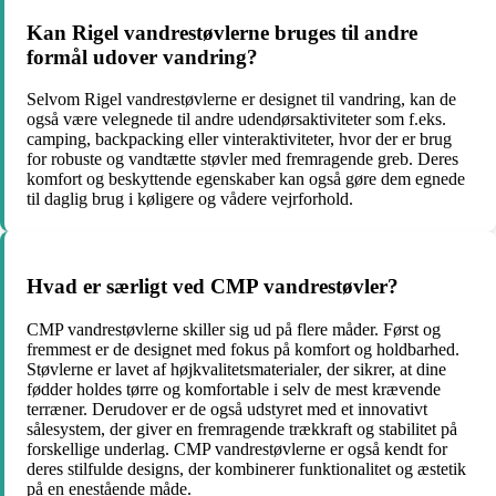
Kan Rigel vandrestøvlerne bruges til andre
formål udover vandring?
Selvom Rigel vandrestøvlerne er designet til vandring, kan de
også være velegnede til andre udendørsaktiviteter som f.eks.
camping, backpacking eller vinteraktiviteter, hvor der er brug
for robuste og vandtætte støvler med fremragende greb. Deres
komfort og beskyttende egenskaber kan også gøre dem egnede
til daglig brug i køligere og vådere vejrforhold.
Hvad er særligt ved CMP vandrestøvler?
CMP vandrestøvlerne skiller sig ud på flere måder. Først og
fremmest er de designet med fokus på komfort og holdbarhed.
Støvlerne er lavet af højkvalitetsmaterialer, der sikrer, at dine
fødder holdes tørre og komfortable i selv de mest krævende
terræner. Derudover er de også udstyret med et innovativt
sålesystem, der giver en fremragende trækkraft og stabilitet på
forskellige underlag. CMP vandrestøvlerne er også kendt for
deres stilfulde designs, der kombinerer funktionalitet og æstetik
på en enestående måde.