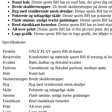
Rund hals
: Denne sports BH har en rund hals, der giver dig en
Brede skulderstropper
: De brede skulderstropper på denne spo
Ryg med ventilerende mesh-detaljer
: Denne sports BH har en
Polstrede og udtagelige skåle
: Denne sports BH har polstrede o
Flade sømme; undgå trælse gnidninger
: Denne sports BH har
Bred elastikkant forneden
: Denne sports BH har en bred elas
All-over print
: Denne sports BH har et flot all-over print, der 
Logo grafik
: Denne sports BH har en logo grafik, der tilføjer et
Specifikationer
Produkt
ONLY PLAY sports BH til damer
Beskrivelse
Komfortabel og støttende sports BH til træning af la
Kvalitet
Blød, åndbar og fleksibel kvalitet
Pasform
Tætsiddende og fleksibel pasform; medium støtte
Hals
Rund hals
Skulderstropper
Brede skulderstropper
Ryg
Ryg med ventilerende mesh-detaljer
Skåle
Polstrede og udtagelige skåle
Sømme
Flade sømme; undgå trælse gnidninger
Elastikkant
Bred elastikkant forneden
Print
All-over print
Logo
Logo grafik