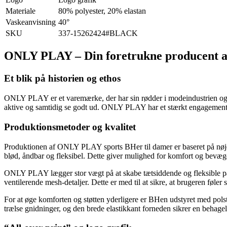
Materiale
80% polyester, 20% elastan
Vaskeanvisning
40°
SKU
337-15262424#BLACK
ONLY PLAY – Din foretrukne producent af
Et blik på historien og ethos
ONLY PLAY er et varemærke, der har sin rødder i modeindustrien og er 
aktive og samtidig se godt ud. ONLY PLAY har et stærkt engagement 
Produktionsmetoder og kvalitet
Produktionen af ONLY PLAY sports BHer til damer er baseret på nøje
blød, åndbar og fleksibel. Dette giver mulighed for komfort og bevæg
ONLY PLAY lægger stor vægt på at skabe tætsiddende og fleksible pas
ventilerende mesh-detaljer. Dette er med til at sikre, at brugeren føler
For at øge komforten og støtten yderligere er BHen udstyret med pols
trælse gnidninger, og den brede elastikkant forneden sikrer en behage