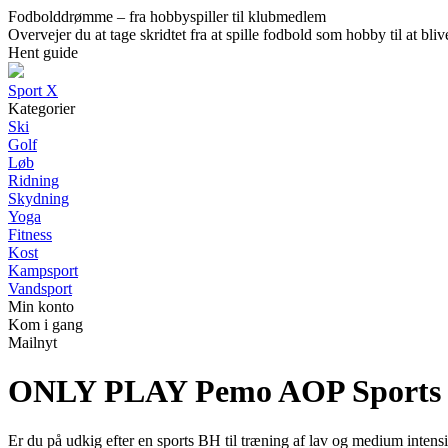
Fodbolddrømme – fra hobbyspiller til klubmedlem
Overvejer du at tage skridtet fra at spille fodbold som hobby til at b
Hent guide
Sport X
Kategorier
Ski
Golf
Løb
Ridning
Skydning
Yoga
Fitness
Kost
Kampsport
Vandsport
Min konto
Kom i gang
Mailnyt
ONLY PLAY Pemo AOP Sports BH
Er du på udkig efter en sports BH til træning af lav og medium int