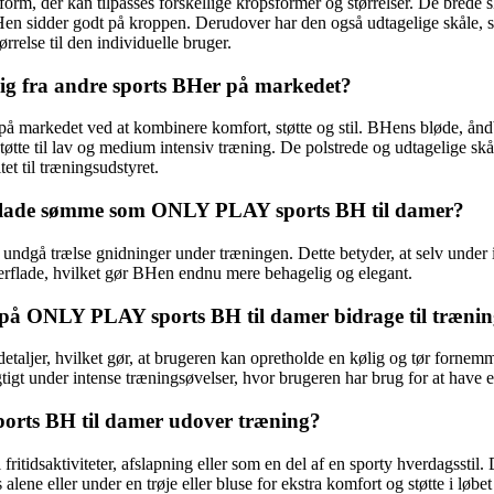
m, der kan tilpasses forskellige kropsformer og størrelser. De brede s
BHen sidder godt på kroppen. Derudover har den også udtagelige skåle,
ørrelse til den individuelle bruger.
ig fra andre sports BHer på markedet?
 markedet ved at kombinere komfort, støtte og stil. BHens bløde, åndba
tte til lav og medium intensiv træning. De polstrede og udtagelige skå
tet til træningsudstyret.
 flade sømme som ONLY PLAY sports BH til damer?
dgå trælse gnidninger under træningen. Dette betyder, at selv under i
overflade, hvilket gør BHen endnu mere behagelig og elegant.
på ONLY PLAY sports BH til damer bidrage til trænin
jer, hvilket gør, at brugeren kan opretholde en kølig og tør fornemmel
tigt under intense træningsøvelser, hvor brugeren har brug for at have
orts BH til damer udover træning?
idsaktiviteter, afslapning eller som en del af en sporty hverdagsstil. 
alene eller under en trøje eller bluse for ekstra komfort og støtte i løbet