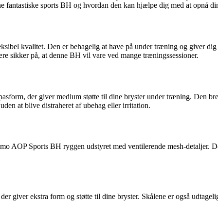
enne fantastiske sports BH og hvordan den kan hjælpe dig med at opnå di
el kvalitet. Den er behagelig at have på under træning og giver dig 
være sikker på, at denne BH vil vare ved mange træningssessioner.
m, der giver medium støtte til dine bryster under træning. Den brede 
n at blive distraheret af ubehag eller irritation.
mo AOP Sports BH ryggen udstyret med ventilerende mesh-detaljer. De
ver ekstra form og støtte til dine bryster. Skålene er også udtagelige