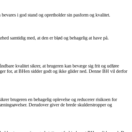
evares i god stand og opretholder sin pasform og kvalitet.
d samtidig med, at den er blød og behagelig at have på.
dbare kvalitet sikrer, at brugeren kan bevæge sig frit og udføre
rger for, at BHen sidder godt og ikke glider ned. Denne BH vil derfor
krer brugeren en behagelig oplevelse og reducerer risikoen for
 træningsøvelser. Derudover giver de brede skulderstropper og