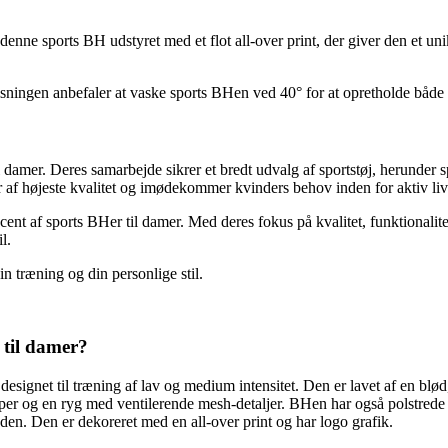
enne sports BH udstyret med et flot all-over print, der giver den et
ingen anbefaler at vaske sports BHen ved 40° for at opretholde både 
mer. Deres samarbejde sikrer et bredt udvalg af sportstøj, herunder spor
højeste kvalitet og imødekommer kvinders behov inden for aktiv livs
f sports BHer til damer. Med deres fokus på kvalitet, funktionalitet og 
l.
 træning og din personlige stil.
til damer?
net til træning af lav og medium intensitet. Den er lavet af en blød, 
er og en ryg med ventilerende mesh-detaljer. BHen har også polstrede o
en. Den er dekoreret med en all-over print og har logo grafik.