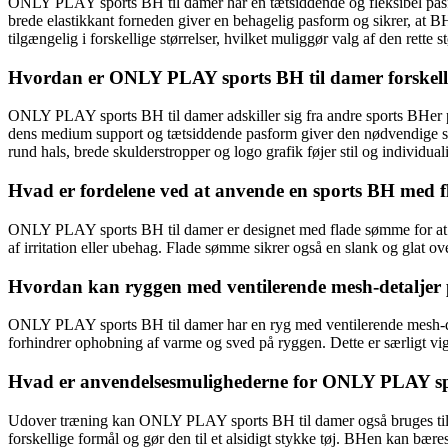
ONLY PLAY sports BH til damer har en tætsiddende og fleksibel pasfor
brede elastikkant forneden giver en behagelig pasform og sikrer, at 
tilgængelig i forskellige størrelser, hvilket muliggør valg af den rette st
Hvordan er ONLY PLAY sports BH til damer forskell
ONLY PLAY sports BH til damer adskiller sig fra andre sports BHer på
dens medium support og tætsiddende pasform giver den nødvendige stø
rund hals, brede skulderstropper og logo grafik føjer stil og individuali
Hvad er fordelene ved at anvende en sports BH med
ONLY PLAY sports BH til damer er designet med flade sømme for at un
af irritation eller ubehag. Flade sømme sikrer også en slank og glat 
Hvordan kan ryggen med ventilerende mesh-detaljer 
ONLY PLAY sports BH til damer har en ryg med ventilerende mesh-detal
forhindrer ophobning af varme og sved på ryggen. Dette er særligt vig
Hvad er anvendelsesmulighederne for ONLY PLAY sp
Udover træning kan ONLY PLAY sports BH til damer også bruges til frit
forskellige formål og gør den til et alsidigt stykke tøj. BHen kan bæres 