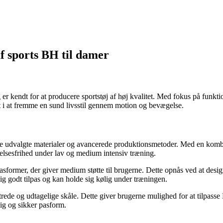
 sports BH til damer
kendt for at producere sportstøj af høj kvalitet. Med fokus på funktion
i at fremme en sund livsstil gennem motion og bevægelse.
 udvalgte materialer og avancerede produktionsmetoder. Med en kombin
elsesfrihed under lav og medium intensiv træning.
former, der giver medium støtte til brugerne. Dette opnås ved at des
 sig godt tilpas og kan holde sig kølig under træningen.
trede og udtagelige skåle. Dette giver brugerne mulighed for at tilpas
lig og sikker pasform.