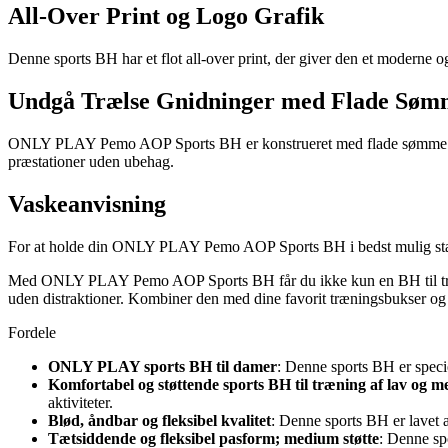
All-Over Print og Logo Grafik
Denne sports BH har et flot all-over print, der giver den et moderne og
Undgå Trælse Gnidninger med Flade Søm
ONLY PLAY Pemo AOP Sports BH er konstrueret med flade sømme for 
præstationer uden ubehag.
Vaskeanvisning
For at holde din ONLY PLAY Pemo AOP Sports BH i bedst mulig stand
Med ONLY PLAY Pemo AOP Sports BH får du ikke kun en BH til træning
uden distraktioner. Kombiner den med dine favorit træningsbukser og g
Fordele
ONLY PLAY sports BH til damer
: Denne sports BH er specie
Komfortabel og støttende sports BH til træning af lav og m
aktiviteter.
Blød, åndbar og fleksibel kvalitet
: Denne sports BH er lavet a
Tætsiddende og fleksibel pasform; medium støtte
: Denne sp