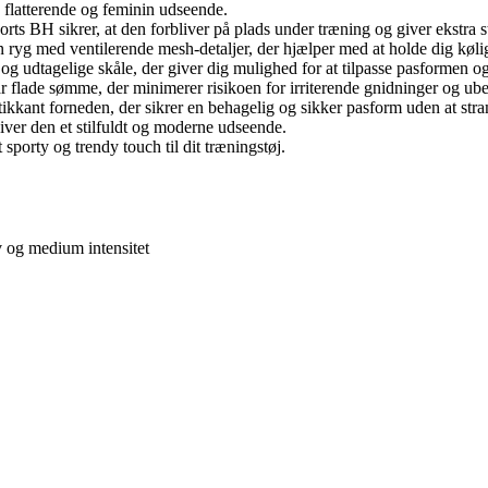
 flatterende og feminin udseende.
rts BH sikrer, at den forbliver på plads under træning og giver ekstra st
 ryg med ventilerende mesh-detaljer, der hjælper med at holde dig køli
g udtagelige skåle, der giver dig mulighed for at tilpasse pasformen og
 flade sømme, der minimerer risikoen for irriterende gnidninger og ub
tikkant forneden, der sikrer en behagelig og sikker pasform uden at st
giver den et stilfuldt og moderne udseende.
 sporty og trendy touch til dit træningstøj.
v og medium intensitet