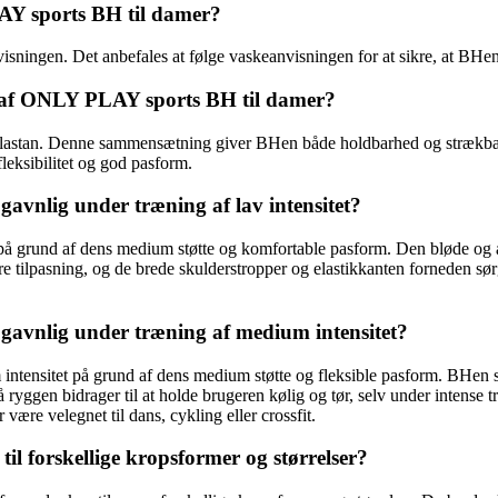
AY sports BH til damer?
ingen. Det anbefales at følge vaskeanvisningen for at sikre, at BHen b
 af ONLY PLAY sports BH til damer?
astan. Denne sammensætning giver BHen både holdbarhed og strækbarhe
leksibilitet og god pasform.
nlig under træning af lav intensitet?
på grund af dens medium støtte og komfortable pasform. Den bløde og ån
e tilpasning, og de brede skulderstropper og elastikkanten forneden sø
vnlig under træning af medium intensitet?
tensitet på grund af dens medium støtte og fleksible pasform. BHen si
 ryggen bidrager til at holde brugeren kølig og tør, selv under intense
være velegnet til dans, cykling eller crossfit.
 forskellige kropsformer og størrelser?