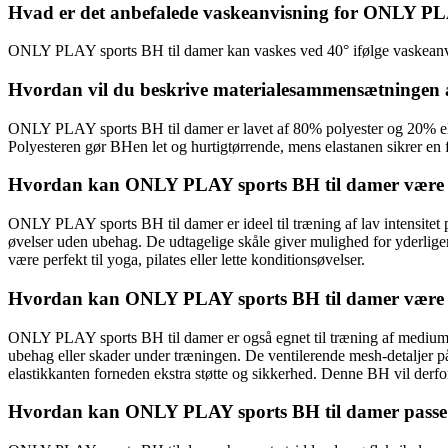
Hvad er det anbefalede vaskeanvisning for ONLY PL
ONLY PLAY sports BH til damer kan vaskes ved 40° ifølge vaskeanvisn
Hvordan vil du beskrive materialesammensætningen
ONLY PLAY sports BH til damer er lavet af 80% polyester og 20% el
Polyesteren gør BHen let og hurtigtørrende, mens elastanen sikrer en f
Hvordan kan ONLY PLAY sports BH til damer være gav
ONLY PLAY sports BH til damer er ideel til træning af lav intensitet 
øvelser uden ubehag. De udtagelige skåle giver mulighed for yderliger
være perfekt til yoga, pilates eller lette konditionsøvelser.
Hvordan kan ONLY PLAY sports BH til damer være ga
ONLY PLAY sports BH til damer er også egnet til træning af medium in
ubehag eller skader under træningen. De ventilerende mesh-detaljer på
elastikkanten forneden ekstra støtte og sikkerhed. Denne BH vil derfor 
Hvordan kan ONLY PLAY sports BH til damer passe til