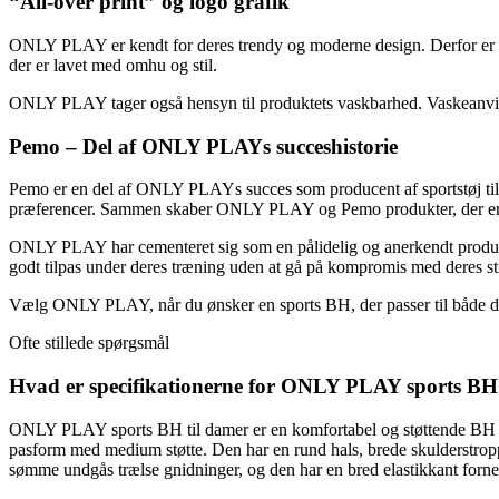
“All-over print” og logo grafik
ONLY PLAY er kendt for deres trendy og moderne design. Derfor er d
der er lavet med omhu og stil.
ONLY PLAY tager også hensyn til produktets vaskbarhed. Vaskeanvisn
Pemo – Del af ONLY PLAYs succeshistorie
Pemo er en del af ONLY PLAYs succes som producent af sportstøj til da
præferencer. Sammen skaber ONLY PLAY og Pemo produkter, der er af 
ONLY PLAY har cementeret sig som en pålidelig og anerkendt producent a
godt tilpas under deres træning uden at gå på kompromis med deres sti
Vælg ONLY PLAY, når du ønsker en sports BH, der passer til både din
Ofte stillede spørgsmål
Hvad er specifikationerne for ONLY PLAY sports BH 
ONLY PLAY sports BH til damer er en komfortabel og støttende BH desig
pasform med medium støtte. Den har en rund hals, brede skulderstropp
sømme undgås trælse gnidninger, og den har en bred elastikkant forned