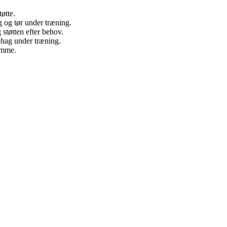
øtte.
g og tør under træning.
 støtten efter behov.
ehag under træning.
ramme.