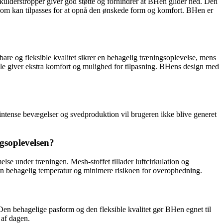
kulderstropper giver god støtte og forhindrer at BHen glider ned. Den
 som kan tilpasses for at opnå den ønskede form og komfort. BHen er
re og fleksible kvalitet sikrer en behagelig træningsoplevelse, mens
le giver ekstra komfort og mulighed for tilpasning. BHens design med
ntense bevægelser og svedproduktion vil brugeren ikke blive generet
gsoplevelsen?
se under træningen. Mesh-stoffet tillader luftcirkulation og
 en behagelig temperatur og minimere risikoen for overophedning.
Den behagelige pasform og den fleksible kvalitet gør BHen egnet til
 af dagen.