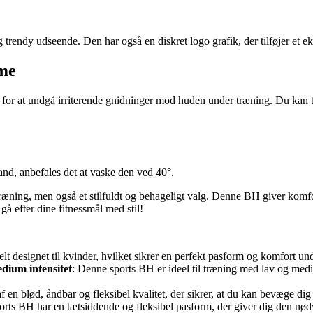
 trendy udseende. Den har også en diskret logo grafik, der tilføjer et eks
me
at undgå irriterende gnidninger mod huden under træning. Du kan t
, anbefales det at vaske den ved 40°.
, men også et stilfuldt og behageligt valg. Denne BH giver komfort,
å efter dine fitnessmål med stil!
lt designet til kvinder, hvilket sikrer en perfekt pasform og komfort un
edium intensitet
: Denne sports BH er ideel til træning med lav og medi
f en blød, åndbar og fleksibel kvalitet, der sikrer, at du kan bevæge dig
orts BH har en tætsiddende og fleksibel pasform, der giver dig den nød