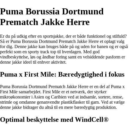
Puma Borussia Dortmund
Prematch Jakke Herre
Er du på udkig efter en sportsjakke, der er både funktionel og stilfuld?
Så er Puma Borussia Dortmund Prematch Jakke Herre et oplagt valg
for dig. Denne jakke kan bruges både på og uden for banen og er også
perfekt som en sporty track top til hverdagen. Med god
vindbeskyttelse, løs og åndbar foring samt en velsiddende pasform er
denne jakke ideel til enhver aktivitet.
Puma x First Mile: Bæredygtighed i fokus
Puma Borussia Dortmund Prematch Jakke Herre er en del af Puma x
First Mile samarbejdet. First Mile er et netværk, der styrker
mikroøkonomier i Asien og Caribien ved at indsamle, sortere, rense,
strimle og omdanne genanvendte plastikflasker til garn. Ved at vælge
denne jakke bidrager du altså til en mere bæredygtig produktion.
Optimal beskyttelse med WindCell®