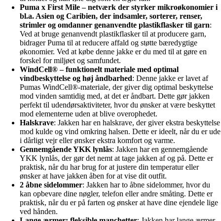
Puma x First Mile – netværk der styrker mikroøkonomier i
bl.a. Asien og Caribien, der indsamler, sorterer, renser,
strimler og omdanner genanvendte plastikflasker til garn
:
Ved at bruge genanvendt plastikflasker til at producere garn,
bidrager Puma til at reducere affald og støtte bæredygtige
økonomier. Ved at købe denne jakke er du med til at gøre en
forskel for miljøet og samfundet.
WindCell® – funktionelt materiale med optimal
vindbeskyttelse og høj åndbarhed
: Denne jakke er lavet af
Pumas WindCell®-materiale, der giver dig optimal beskyttelse
mod vinden samtidig med, at det er åndbart. Dette gør jakken
perfekt til udendørsaktiviteter, hvor du ønsker at være beskyttet
mod elementerne uden at blive overophedet.
Halskrave
: Jakken har en halskrave, der giver ekstra beskyttelse
mod kulde og vind omkring halsen. Dette er ideelt, når du er ude
i dårligt vejr eller ønsker ekstra komfort og varme.
Gennemgående YKK lynlås
: Jakken har en gennemgående
YKK lynlås, der gør det nemt at tage jakken af og på. Dette er
praktisk, når du har brug for at justere din temperatur eller
ønsker at have jakken åben for at vise dit outfit.
2 åbne sidelommer
: Jakken har to åbne sidelommer, hvor du
kan opbevare dine nøgler, telefon eller andre småting. Dette er
praktisk, når du er på farten og ønsker at have dine ejendele lige
ved hånden.
Lange ærmer; fleksible manchetter
: Jakken har lange ærmer