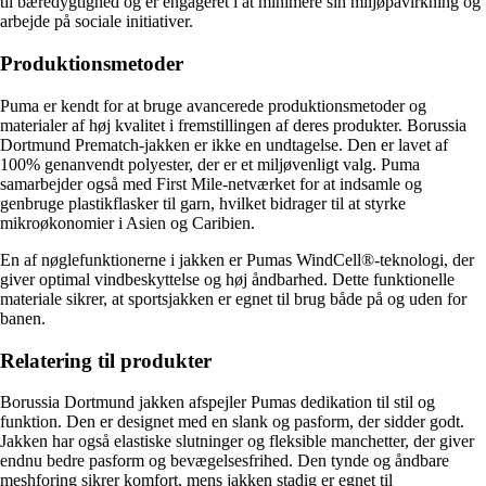
til bæredygtighed og er engageret i at minimere sin miljøpåvirkning og
arbejde på sociale initiativer.
Produktionsmetoder
Puma er kendt for at bruge avancerede produktionsmetoder og
materialer af høj kvalitet i fremstillingen af ​​deres produkter. Borussia
Dortmund Prematch-jakken er ikke en undtagelse. Den er lavet af
100% genanvendt polyester, der er et miljøvenligt valg. Puma
samarbejder også med First Mile-netværket for at indsamle og
genbruge plastikflasker til garn, hvilket bidrager til at styrke
mikroøkonomier i Asien og Caribien.
En af nøglefunktionerne i jakken er Pumas WindCell®-teknologi, der
giver optimal vindbeskyttelse og høj åndbarhed. Dette funktionelle
materiale sikrer, at sportsjakken er egnet til brug både på og uden for
banen.
Relatering til produkter
Borussia Dortmund jakken afspejler Pumas dedikation til stil og
funktion. Den er designet med en slank og pasform, der sidder godt.
Jakken har også elastiske slutninger og fleksible manchetter, der giver
endnu bedre pasform og bevægelsesfrihed. Den tynde og åndbare
meshforing sikrer komfort, mens jakken stadig er egnet til