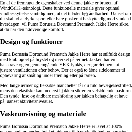
En af de fremragende egenskaber ved denne jakke er brugen af
WindCell®-teknologi. Dette funktionelle materiale giver optimal
vindbeskyttelse samtidig med, at det tillader høj åndbarhed. Uanset om
du skal ud at dyrke sport eller bare ønsker at beskytte dig mod vinden i
hverdagen, vil Puma Borussia Dortmund Prematch Jakke Herre sikre,
at du har den nødvendige komfort.
Design og funktioner
Puma Borussia Dortmund Prematch Jakke Herre har et stilfuldt design
med klublogoet på brystet og mærket på ærmet. Jakken har en
halskrave og en gennemgående YKK lynlås, der gør det nemt at
justere ventilationen efter behov. Der er også to åbne sidelommer til
opbevaring af småting under træning eller på farten.
Med lange ærmer og fleksible manchetter får du fuld bevægelsesfrihed,
mens den elastiske kant nederst i jakken sikrer en velsiddende pasform.
Den tynde, løse og åndbare meshforing gør jakken behagelig at have
på, uanset aktivitetsniveauet.
Vaskeanvisning og materiale
Puma Borussia Dortmund Prematch Jakke Herre er lavet af 100%
genanvendt polyester, hvilket bidrager til bæredygtighed og bevaring