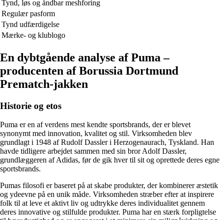
Tynd, løs og åndbar meshforing
Regulær pasform
Tynd udfærdigelse
Mærke- og klublogo
En dybtgående analyse af Puma –
producenten af ​​Borussia Dortmund
Prematch-jakken
Historie og etos
Puma er en af ​​verdens mest kendte sportsbrands, der er blevet
synonymt med innovation, kvalitet og stil. Virksomheden blev
grundlagt i 1948 af Rudolf Dassler i Herzogenaurach, Tyskland. Han
havde tidligere arbejdet sammen med sin bror Adolf Dassler,
grundlæggeren af Adidas, før de gik hver til sit og oprettede deres egne
sportsbrands.
Pumas filosofi er baseret på at skabe produkter, der kombinerer æstetik
og ydeevne på en unik måde. Virksomheden stræber efter at inspirere
folk til at leve et aktivt liv og udtrykke deres individualitet gennem
deres innovative og stilfulde produkter. Puma har en stærk forpligtelse