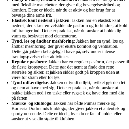
med fleksible manchetter, der giver dig bevægelsesfrihed og
komfort. Dette er ideelt, når du er aktiv og har brug for at
bevæge dine arme frit.
Elastisk kant nederst i jakken
: Jakken har en elastisk kant
nederst, der sikrer en velsiddende pasform og forhindrer, at kold
luft trænger ind. Dette er praktisk, når du ønsker at holde dig
varm og beskyttet mod elementerne.
Tynd, løs og åndbar meshforing
: Jakken har en tynd, løs og
åndbar meshforing, der giver ekstra komfort og ventilation.
Dette gør jakken behagelig at have på, selv under intense
træningsøvelser eller aktiviteter.
Regulær pasform
: Jakken har en regulær pasform, der passer til
de fleste kropstyper. Dette gør det nemt at finde den rette
størrelse og sikrer, at jakken sidder godt på kroppen uden at
være for stram eller for løs.
Tynd udfærdigelse
: Jakken er tyndt udført, hvilket gør den let
og nem at have med sig. Dette er praktisk, når du ønsker at
pakke jakken ned i en taske eller rygsæk og have den med dig
på farten.
Mærke- og klublogo
: Jakken har både Pumas mærke og
Borussia Dortmunds klublogo, der giver jakken et autentisk og
sporty udseende. Dette er ideelt, hvis du er fan af holdet eller
ønsker at vise din støtte til klubben.