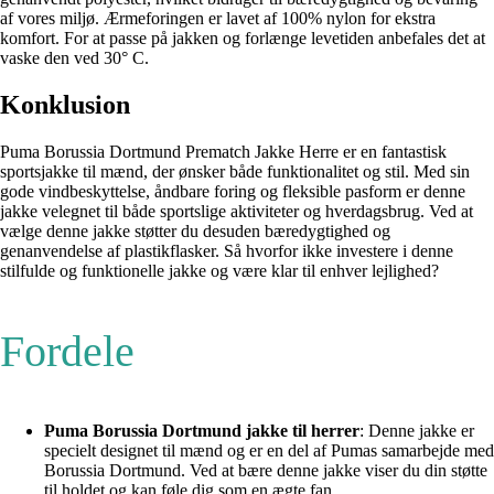
af vores miljø. Ærmeforingen er lavet af 100% nylon for ekstra
komfort. For at passe på jakken og forlænge levetiden anbefales det at
vaske den ved 30° C.
Konklusion
Puma Borussia Dortmund Prematch Jakke Herre er en fantastisk
sportsjakke til mænd, der ønsker både funktionalitet og stil. Med sin
gode vindbeskyttelse, åndbare foring og fleksible pasform er denne
jakke velegnet til både sportslige aktiviteter og hverdagsbrug. Ved at
vælge denne jakke støtter du desuden bæredygtighed og
genanvendelse af plastikflasker. Så hvorfor ikke investere i denne
stilfulde og funktionelle jakke og være klar til enhver lejlighed?
Fordele
Puma Borussia Dortmund jakke til herrer
: Denne jakke er
specielt designet til mænd og er en del af Pumas samarbejde med
Borussia Dortmund. Ved at bære denne jakke viser du din støtte
til holdet og kan føle dig som en ægte fan.