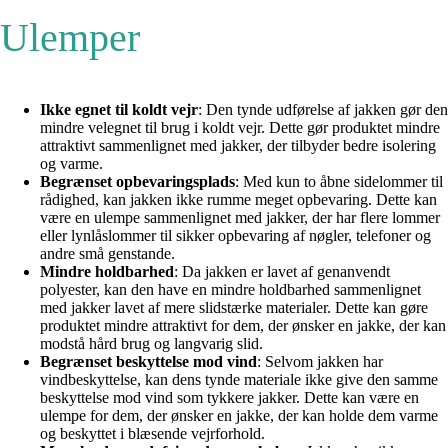
Ulemper
Ikke egnet til koldt vejr
: Den tynde udførelse af jakken gør den
mindre velegnet til brug i koldt vejr. Dette gør produktet mindre
attraktivt sammenlignet med jakker, der tilbyder bedre isolering
og varme.
Begrænset opbevaringsplads
: Med kun to åbne sidelommer til
rådighed, kan jakken ikke rumme meget opbevaring. Dette kan
være en ulempe sammenlignet med jakker, der har flere lommer
eller lynlåslommer til sikker opbevaring af nøgler, telefoner og
andre små genstande.
Mindre holdbarhed
: Da jakken er lavet af genanvendt
polyester, kan den have en mindre holdbarhed sammenlignet
med jakker lavet af mere slidstærke materialer. Dette kan gøre
produktet mindre attraktivt for dem, der ønsker en jakke, der kan
modstå hård brug og langvarig slid.
Begrænset beskyttelse mod vind
: Selvom jakken har
vindbeskyttelse, kan dens tynde materiale ikke give den samme
beskyttelse mod vind som tykkere jakker. Dette kan være en
ulempe for dem, der ønsker en jakke, der kan holde dem varme
og beskyttet i blæsende vejrforhold.