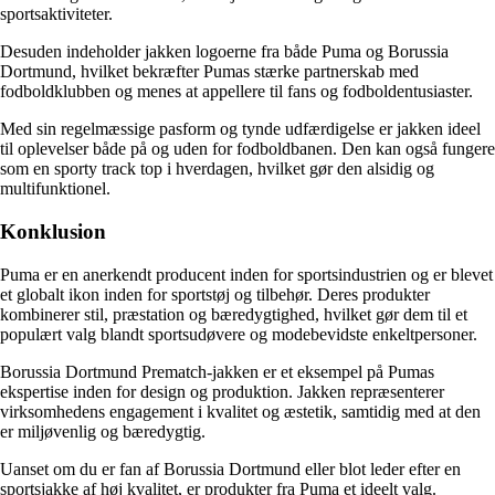
sportsaktiviteter.
Desuden indeholder jakken logoerne fra både Puma og Borussia
Dortmund, hvilket bekræfter Pumas stærke partnerskab med
fodboldklubben og menes at appellere til fans og fodboldentusiaster.
Med sin regelmæssige pasform og tynde udfærdigelse er jakken ideel
til oplevelser både på og uden for fodboldbanen. Den kan også fungere
som en sporty track top i hverdagen, hvilket gør den alsidig og
multifunktionel.
Konklusion
Puma er en anerkendt producent inden for sportsindustrien og er blevet
et globalt ikon inden for sportstøj og tilbehør. Deres produkter
kombinerer stil, præstation og bæredygtighed, hvilket gør dem til et
populært valg blandt sportsudøvere og modebevidste enkeltpersoner.
Borussia Dortmund Prematch-jakken er et eksempel på Pumas
ekspertise inden for design og produktion. Jakken repræsenterer
virksomhedens engagement i kvalitet og æstetik, samtidig med at den
er miljøvenlig og bæredygtig.
Uanset om du er fan af Borussia Dortmund eller blot leder efter en
sportsjakke af høj kvalitet, er produkter fra Puma et ideelt valg.