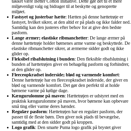
takket være Better Cotton Initiative. Dette gør det til et mere
miljøvenligt valg og bidrager til at beskytte og genoprette
miljøet.
Fastsyet og justerbar hætte
: Hætten på denne hættetrøje er
fastsyet, hvilket sikrer, at den altid er på plads og ikke falder ned.
Samtidig kan den justeres efter behov for at give den bedste
pasform.
Lange ærmer; elastiske ribmanchetter
: De lange ærmer på
denne hættetrøje holder børnenes arme varme og beskyttede. De
elastiske ribmanchetter sikrer, at ærmerne sidder godt og ikke
glider op.
Fleksibel ribafslutning i bunden
: Den fleksible ribafslutning i
bunden af hættetrøjen giver en behagelig pasform og forhindrer,
at den glider op.
Fleeceopkradset inderside; blød og varmende komfort
:
Denne hættetrøje har en fleeceopkradset inderside, der giver en
blød og varmende komfort. Det gør den perfekt til at holde
børnene varme på kølige dage.
Kængurulomme på maven
: Hættetrøjen er udstyret med en
praktisk kængurulomme på maven, hvor børnene kan opbevare
små ting eller varme deres hænder.
Regulær pasform
: Hættetrøjen har en regulær pasform, der
passer til de fleste børn. Den giver nok plads til bevægelse,
samtidig med at den sidder godt på kroppen.
Logo grafik
: Den smarte Puma logo grafik på brystet giver