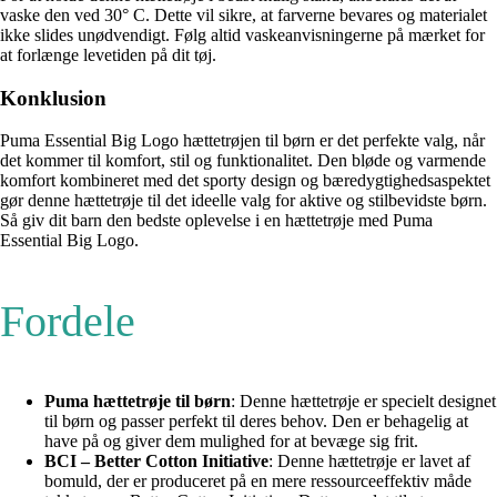
vaske den ved 30° C. Dette vil sikre, at farverne bevares og materialet
ikke slides unødvendigt. Følg altid vaskeanvisningerne på mærket for
at forlænge levetiden på dit tøj.
Konklusion
Puma Essential Big Logo hættetrøjen til børn er det perfekte valg, når
det kommer til komfort, stil og funktionalitet. Den bløde og varmende
komfort kombineret med det sporty design og bæredygtighedsaspektet
gør denne hættetrøje til det ideelle valg for aktive og stilbevidste børn.
Så giv dit barn den bedste oplevelse i en hættetrøje med Puma
Essential Big Logo.
Fordele
Puma hættetrøje til børn
: Denne hættetrøje er specielt designet
til børn og passer perfekt til deres behov. Den er behagelig at
have på og giver dem mulighed for at bevæge sig frit.
BCI – Better Cotton Initiative
: Denne hættetrøje er lavet af
bomuld, der er produceret på en mere ressourceeffektiv måde