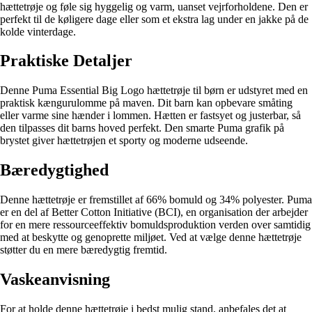
hættetrøje og føle sig hyggelig og varm, uanset vejrforholdene. Den er
perfekt til de køligere dage eller som et ekstra lag under en jakke på de
kolde vinterdage.
Praktiske Detaljer
Denne Puma Essential Big Logo hættetrøje til børn er udstyret med en
praktisk kængurulomme på maven. Dit barn kan opbevare småting
eller varme sine hænder i lommen. Hætten er fastsyet og justerbar, så
den tilpasses dit barns hoved perfekt. Den smarte Puma grafik på
brystet giver hættetrøjen et sporty og moderne udseende.
Bæredygtighed
Denne hættetrøje er fremstillet af 66% bomuld og 34% polyester. Puma
er en del af Better Cotton Initiative (BCI), en organisation der arbejder
for en mere ressourceeffektiv bomuldsproduktion verden over samtidig
med at beskytte og genoprette miljøet. Ved at vælge denne hættetrøje
støtter du en mere bæredygtig fremtid.
Vaskeanvisning
For at holde denne hættetrøje i bedst mulig stand, anbefales det at