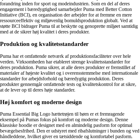
forandring inden for sport og modeindustrien. Som en del af deres
engagement i bæredygtighed samarbejder Puma med Better Cotton
Initiative (BCI), en organisation der arbejder for at fremme en mere
ressourceeffektiv og miljøvenlig bomuldsproduktion globalt. Ved at
støtte BCI bidrager Puma til at beskytte og genoprette miljøet samtidig
med at de sikrer høj kvalitet i deres produkter.
Produktion og kvalitetsstandarder
Puma har et omfattende netværk af produktionsfaciliteter over hele
verden. Virksomheden har etableret strenge kvalitetsstandarder for
deres produktion. Puma sikrer, at alle deres produkter er fremstillet af
materialer af højeste kvalitet og i overensstemmelse med internationale
standarder for arbejdsforhold og bæredygtig produktion. Deres
produkter gennemgår omfattende tests og kvalitetskontrol for at sikre,
at de lever op til deres høje standarder.
Høj komfort og moderne design
Puma Essential Big Logo hættetrøjen til børn er et fremragende
eksempel på Pumas fokus på komfort og moderne design. Denne
klassiske hoodie er designet med en almindelig pasform for optimal
bevægelsesfrihed. Den er udstyret med ribafslutninger i bunden og ved
håndleddene, hvilket giver en tætsiddende og komfortabel pasform.