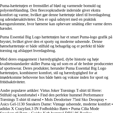
Puma-hættetrøjen er fremstillet af blød og varmende bomuld og
polyesterblanding. Den fleeceopkradsede inderside giver ekstra
komfort og varme, hvilket gør denne hættetrøje ideel til hverdagsbrug
og udendørsaktiviteter. Den er også udstyret med en praktisk
kængurulomme, hvor børnene kan opbevare småting eller varme deres
hænder.
Puma Essential Big Logo hættetrøjen har et smart Puma-logo grafik på
brystet, hvilket giver den et sporty og moderne udseende. Denne
børnehættetrøje er både stilfuld og behagelig og er perfekt til både
træning og afslappet hverdagsbrug.
Med deres engagement i bæredygtighed, dybe historie og høje
kvalitetsstandarder skiller Puma sig ud som en af de bedste producenter
af sportswear. Deres produkter, herunder Puma Essential Big Logo
hættetrøjen, kombinerer komfort, stil og bæredygtighed for at
imødekomme behovene hos både børn og voksne inden for sport og
fritidsaktiviteter.
Andre populære artikler:
Virtus Joker Trænings T-shirt til Herre:
Stilfuld og komfortabel
•
Find den perfekte hummel Performance
Trænings T-shirt til mænd
•
Mols Deodoriser 75ml Sko Deospray
•
Asics Gel-1130 Sneakers Dame: Vintage udseende, moderne komfort
•
adidas X Crazyfast.3 IN Fodboldsko Børn
•
Puma Cilia Mode