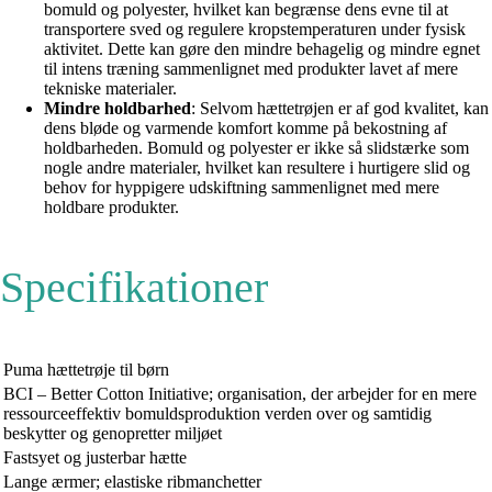
bomuld og polyester, hvilket kan begrænse dens evne til at
transportere sved og regulere kropstemperaturen under fysisk
aktivitet. Dette kan gøre den mindre behagelig og mindre egnet
til intens træning sammenlignet med produkter lavet af mere
tekniske materialer.
Mindre holdbarhed
: Selvom hættetrøjen er af god kvalitet, kan
dens bløde og varmende komfort komme på bekostning af
holdbarheden. Bomuld og polyester er ikke så slidstærke som
nogle andre materialer, hvilket kan resultere i hurtigere slid og
behov for hyppigere udskiftning sammenlignet med mere
holdbare produkter.
Specifikationer
Puma hættetrøje til børn
BCI – Better Cotton Initiative; organisation, der arbejder for en mere
ressourceeffektiv bomuldsproduktion verden over og samtidig
beskytter og genopretter miljøet
Fastsyet og justerbar hætte
Lange ærmer; elastiske ribmanchetter