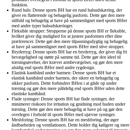
funktion.
Rund hals: Denne sports BH har en rund halsudskæring, der
giver en flatterende og behagelig pasform. Dette gør den mere
stilfuld og behagelig at have på sammenlignet med sports BHer
med andre typer halsudskæringer.
Fleksible stropper: Stropperne på denne sports BH er fleksible,
hvilket giver dig mulighed for at justere pasformen efter dine
præferencer. Dette gør den mere tilpasningsdygtig og behagelig
at have på sammenlignet med sports BHer med stive stropper.
Bryderryg: Denne sports BH har en bryderryg, der giver dig fri
bevægelighed og støtte på samme tid. Dette gør den ideel til
træningsøvelser, der kræver armbevægelser, og gør den mere
alsidig end sports BHer med andre rygdesign.
Elastisk kantbånd under barmen: Denne sports BH har et
elastisk kantbånd under barmen, der sikrer en behagelig og
sikker pasform. Dette forhindrer BHen i at glide op under
træning og gør den mere pålidelig end sports BHer uden dette
elastiske kantbånd.
Flade syninger: Denne sports BH har flade syninger, der
minimerer risikoen for irritation og gnidning mod huden under
træning. Dette gør den mere behagelig at have på og gør den
overlegen i forhold til sports BHer med ujævne syninger.
Meshforing: Denne sports BH har en meshforing, der øger
åndbarheden og ventilationen. Dette holder dig køligere og mere