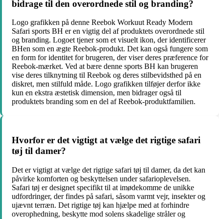
bidrage til den overordnede stil og branding?
Logo grafikken på denne Reebok Workuut Ready Modern
Safari sports BH er en vigtig del af produktets overordnede stil
og branding. Logoet tjener som et visuelt ikon, der identificerer
BHen som en ægte Reebok-produkt. Det kan også fungere som
en form for identitet for brugeren, der viser deres præference for
Reebok-mærket. Ved at bære denne sports BH kan brugeren
vise deres tilknytning til Reebok og deres stilbevidsthed på en
diskret, men stilfuld måde. Logo grafikken tilføjer derfor ikke
kun en ekstra æstetisk dimension, men bidrager også til
produktets branding som en del af Reebok-produktfamilien.
Hvorfor er det vigtigt at vælge det rigtige safari
tøj til damer?
Det er vigtigt at vælge det rigtige safari tøj til damer, da det kan
påvirke komforten og beskyttelsen under safarioplevelsen.
Safari tøj er designet specifikt til at imødekomme de unikke
udfordringer, der findes på safari, såsom varmt vejr, insekter og
ujævnt terræn. Det rigtige tøj kan hjælpe med at forhindre
overophedning, beskytte mod solens skadelige stråler og