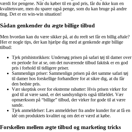
værdi for pengene. Når du køber til en god pris, får du ikke kun en
kvalitetsvare, men du sparer også penge, som du kan bruge på andre
ting. Det er en win-win situation!
Sådan genkender du ægte billige tilbud
Men hvordan kan du være sikker på, at du reelt set får en billig aftale?
Her er nogle tips, der kan hjælpe dig med at genkende ægte billige
tilbud:
Tjek prishistorikken: Undersøg prisen på safari tøj til damer over
en periode for at se, om det nuværende tilbud faktisk er en god
pris i forhold til tidligere priser.
Sammenlign priser: Sammenlign prisen på det samme safari tøj
til damer hos forskellige forhandlere for at sikre dig, at du får
den bedste pris.
Vær skeptisk over for ekstreme rabatter: Hvis prisen virker for
god til at være sand, er det sandsynligvis også tilfældet. Vær
opmærksom på “billige” tilbud, der virker for gode til at være
sande.
Tjek anmeldelser: Læs anmeldelser fra andre kunder for at få en
idé om produktets kvalitet og om det er værd at købe.
Forskellen mellem ægte tilbud og marketing tricks