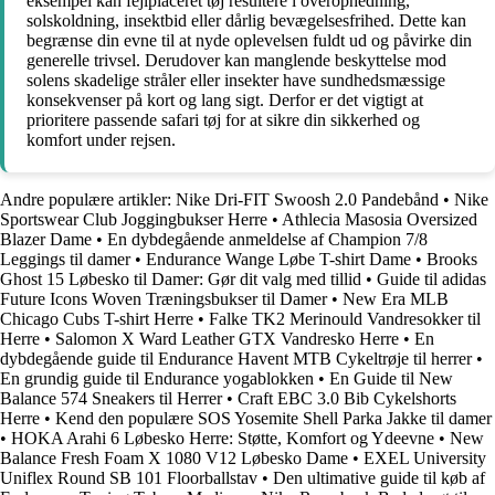
eksempel kan fejlplaceret tøj resultere i overophedning,
solskoldning, insektbid eller dårlig bevægelsesfrihed. Dette kan
begrænse din evne til at nyde oplevelsen fuldt ud og påvirke din
generelle trivsel. Derudover kan manglende beskyttelse mod
solens skadelige stråler eller insekter have sundhedsmæssige
konsekvenser på kort og lang sigt. Derfor er det vigtigt at
prioritere passende safari tøj for at sikre din sikkerhed og
komfort under rejsen.
Andre populære artikler:
Nike Dri-FIT Swoosh 2.0 Pandebånd
•
Nike
Sportswear Club Joggingbukser Herre
•
Athlecia Masosia Oversized
Blazer Dame
•
En dybdegående anmeldelse af Champion 7/8
Leggings til damer
•
Endurance Wange Løbe T-shirt Dame
•
Brooks
Ghost 15 Løbesko til Damer: Gør dit valg med tillid
•
Guide til adidas
Future Icons Woven Træningsbukser til Damer
•
New Era MLB
Chicago Cubs T-shirt Herre
•
Falke TK2 Merinould Vandresokker til
Herre
•
Salomon X Ward Leather GTX Vandresko Herre
•
En
dybdegående guide til Endurance Havent MTB Cykeltrøje til herrer
•
En grundig guide til Endurance yogablokken
•
En Guide til New
Balance 574 Sneakers til Herrer
•
Craft EBC 3.0 Bib Cykelshorts
Herre
•
Kend den populære SOS Yosemite Shell Parka Jakke til damer
•
HOKA Arahi 6 Løbesko Herre: Støtte, Komfort og Ydeevne
•
New
Balance Fresh Foam X 1080 V12 Løbesko Dame
•
EXEL University
Uniflex Round SB 101 Floorballstav
•
Den ultimative guide til køb af