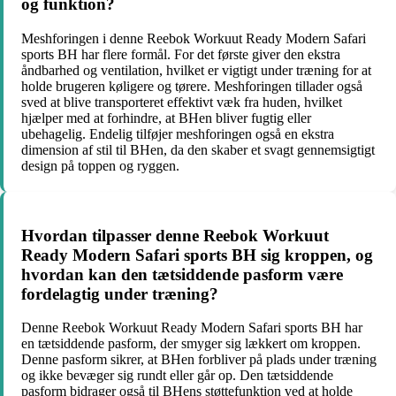
og funktion?
Meshforingen i denne Reebok Workuut Ready Modern Safari
sports BH har flere formål. For det første giver den ekstra
åndbarhed og ventilation, hvilket er vigtigt under træning for at
holde brugeren køligere og tørere. Meshforingen tillader også
sved at blive transporteret effektivt væk fra huden, hvilket
hjælper med at forhindre, at BHen bliver fugtig eller
ubehagelig. Endelig tilføjer meshforingen også en ekstra
dimension af stil til BHen, da den skaber et svagt gennemsigtigt
design på toppen og ryggen.
Hvordan tilpasser denne Reebok Workuut
Ready Modern Safari sports BH sig kroppen, og
hvordan kan den tætsiddende pasform være
fordelagtig under træning?
Denne Reebok Workuut Ready Modern Safari sports BH har
en tætsiddende pasform, der smyger sig lækkert om kroppen.
Denne pasform sikrer, at BHen forbliver på plads under træning
og ikke bevæger sig rundt eller går op. Den tætsiddende
pasform bidrager også til BHens støttefunktion ved at holde