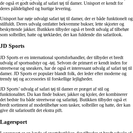
de også et godt udvalg af safari tøj til damer. Unisport er kendt for
deres pålidelighed og hurtige levering.
Unisport har nøje udvalgt safari tøj til damer, der er både funktionelt og
stilfuldt. Deres udvalg omfatter bekvemme bukser, lette skjorter og
beskyttende jakker. Butikken tilbyder også et bredt udvalg af tilbehør
som solbriller, hatte og tørklæder, der kan fuldende din safarilook.
JD Sports
JD Sports er en international sportsforhandler, der tilbyder et bredt
udvalg af sportsudstyr og -tøj. Selvom de primært er kendt inden for
streetwear og sneakers, har de også et interessant udvalg af safari tøj til
damer. JD Sports er populær blandt folk, der leder efter moderne og
trendy tøj og accessories til forskellige lejligheder.
JD Sports’ udvalg af safari tøj til damer er præget af stil og
funktionalitet. Du kan finde bukser, jakker og kjoler, der kombinerer
det bedste fra både streetwear og safaritøj. Butikken tilbyder også et
bredt sortiment af modetilbehør som tasker, solbriller og hatte, der kan
give dit safarioutfit det ekstra pift.
Lagersport