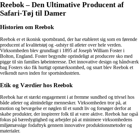
Reebok – Den Ultimative Producent af
Safari-Tøj til Damer
Historien om Reebok
Reebok er et ikonisk sportsbrand, der har etableret sig som en førende
producent af kvalitetstøj og -udstyr til atleter over hele verden.
Virksomheden blev grundlagt i 1895 af Joseph William Foster i
Bolton, England. Foster begyndte oprindeligt at producere sko med
pigge til sin families løbeinteresse. Det innovative design og håndværk
bag Fosters sko fik hurtigt opmærksomhed, og snart blev Reebok et
velkendt navn inden for sportsindustrien.
Etik og Værdier hos Reebok
Reebok har et stærkt engagement i at fremme sundhed og trivsel hos
både atleter og almindelige mennesker. Virksomheden tror på, at
motion og bevægelse er nøglen til et sundt liv og forsøger derfor at
skabe produkter, der inspirerer folk til at være aktive. Reebok har også
fokus på bæredygtighed og arbejder på at minimere virksomhedens
miljømæssige fodaftryk gennem innovative produktionsmetoder og
materialer.