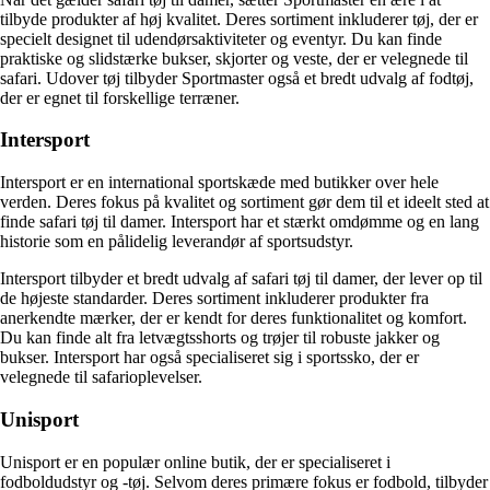
tilbyde produkter af høj kvalitet. Deres sortiment inkluderer tøj, der er
specielt designet til udendørsaktiviteter og eventyr. Du kan finde
praktiske og slidstærke bukser, skjorter og veste, der er velegnede til
safari. Udover tøj tilbyder Sportmaster også et bredt udvalg af fodtøj,
der er egnet til forskellige terræner.
Intersport
Intersport er en international sportskæde med butikker over hele
verden. Deres fokus på kvalitet og sortiment gør dem til et ideelt sted at
finde safari tøj til damer. Intersport har et stærkt omdømme og en lang
historie som en pålidelig leverandør af sportsudstyr.
Intersport tilbyder et bredt udvalg af safari tøj til damer, der lever op til
de højeste standarder. Deres sortiment inkluderer produkter fra
anerkendte mærker, der er kendt for deres funktionalitet og komfort.
Du kan finde alt fra letvægtsshorts og trøjer til robuste jakker og
bukser. Intersport har også specialiseret sig i sportssko, der er
velegnede til safarioplevelser.
Unisport
Unisport er en populær online butik, der er specialiseret i
fodboldudstyr og -tøj. Selvom deres primære fokus er fodbold, tilbyder