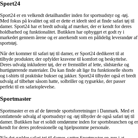
Sport24
Sport24 er en velkendt detailhandler inden for sportsudstyr og -tøj.
Med fokus på kvalitet og stil er dette et ideelt sted at finde safari tøj til
damer. Sport24 har et bredt udvalg af mærker, der er kendt for deres
holdbarhed og funktionalitet. Butikken har opbygget et godt ry i
markedet gennem årene og er anerkendt som en pålidelig leverandør af
sportstøj.
Når det kommer til safari tøj til damer, er Sport24 dedikeret til at
tilbyde produkter, der opfylder kravene til komfort og beskyttelse.
Deres udvalg inkluderer tøj, der er fremstillet af lette, slidstærke og
hurtigtørrende materialer. Du kan finde alt lige fra funktionelle shorts
og t-shirts til praktiske bukser og jakker. Sport24 tilbyder også et bredt
udvalg af tilbehør såsom hatte, solbriller og rygsække, der passer
perfekt til en safarioplevelse.
Sportmaster
Sportmaster er en af de førende sportsforretninger i Danmark. Med et
omfattende udvalg af sportsudstyr og -tøj tilbyder de også safari tøj til
damer. Butikken har et solidt omdømme inden for sportsbranchen og er
kendt for deres professionelle og hjælpsomme personale.
Når det gælder safari tøj til damer, sætter Sportmaster en ære i at