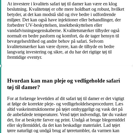
At investere i kvalitets safari tøj til damer kan være en klog
beslutning. Kvalitetstøj er ofte mere holdbart og robust, hvilket
betyder, at det kan modstå slid og rive bedre i udfordrende
miljøer. Det kan også have injektioner eller behandlinger, der
forbedrer UV-beskyttelsen, insektbeskyttelsen eller
vandafvisningsegenskaberne. Kvalitetsmærker tilbyder også
normalt en bedre pasform og komfort, da de tager hensyn til
bevægelsesfrihed og andre behov på safari. Selvom
kvalitetsmærker kan være dyrere, kan de tilbyde en bedre
langvarig investering og sikre, at du har det rigtige tøj til
fremtidige eventyr.
Hvordan kan man pleje og vedligeholde safari
tøj til damer?
For at forlænge levetiden af dit safari tøj til damer er det vigtigt
at følge de korrekte pleje- og vedligeholdelsesprocedurer. Læs
altid vaskeinstruktionerne på tøjet omhyggeligt og vask det på
de anbefalede temperaturer. Vend tøjet indvendigt, før du vasker
det, for at beskytte farver og print. Undgå at bruge blegemiddel
eller skyllemiddel, da det kan beskadige materialet. Lad tøjet
tørre naturligt og undgå brug af tørretumbler, da varmen kan