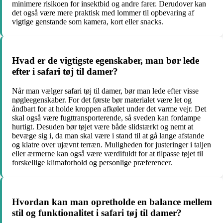
minimere risikoen for insektbid og andre farer. Derudover kan
det også være mere praktisk med lommer til opbevaring af
vigtige genstande som kamera, kort eller snacks.
Hvad er de vigtigste egenskaber, man bør lede
efter i safari tøj til damer?
Når man vælger safari tøj til damer, bør man lede efter visse
nøgleegenskaber. For det første bør materialet være let og
åndbart for at holde kroppen afkølet under det varme vejr. Det
skal også være fugttransporterende, så sveden kan fordampe
hurtigt. Desuden bør tøjet være både slidstærkt og nemt at
bevæge sig i, da man skal være i stand til at gå lange afstande
og klatre over ujævnt terræn. Muligheden for justeringer i taljen
eller ærmerne kan også være værdifuldt for at tilpasse tøjet til
forskellige klimaforhold og personlige præferencer.
Hvordan kan man opretholde en balance mellem
stil og funktionalitet i safari tøj til damer?