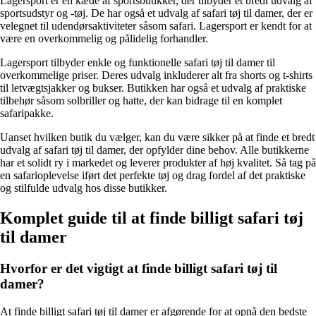
Lagersport er en kæde af sportsbutikker, der tilbyder et bredt udvalg af
sportsudstyr og -tøj. De har også et udvalg af safari tøj til damer, der er
velegnet til udendørsaktiviteter såsom safari. Lagersport er kendt for at
være en overkommelig og pålidelig forhandler.
Lagersport tilbyder enkle og funktionelle safari tøj til damer til
overkommelige priser. Deres udvalg inkluderer alt fra shorts og t-shirts
til letvægtsjakker og bukser. Butikken har også et udvalg af praktiske
tilbehør såsom solbriller og hatte, der kan bidrage til en komplet
safaripakke.
Uanset hvilken butik du vælger, kan du være sikker på at finde et bredt
udvalg af safari tøj til damer, der opfylder dine behov. Alle butikkerne
har et solidt ry i markedet og leverer produkter af høj kvalitet. Så tag på
en safarioplevelse iført det perfekte tøj og drag fordel af det praktiske
og stilfulde udvalg hos disse butikker.
Komplet guide til at finde billigt safari tøj
til damer
Hvorfor er det vigtigt at finde billigt safari tøj til
damer?
At finde billigt safari tøj til damer er afgørende for at opnå den bedste