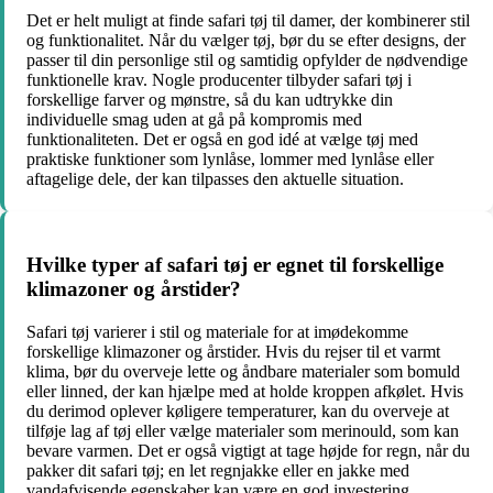
Det er helt muligt at finde safari tøj til damer, der kombinerer stil
og funktionalitet. Når du vælger tøj, bør du se efter designs, der
passer til din personlige stil og samtidig opfylder de nødvendige
funktionelle krav. Nogle producenter tilbyder safari tøj i
forskellige farver og mønstre, så du kan udtrykke din
individuelle smag uden at gå på kompromis med
funktionaliteten. Det er også en god idé at vælge tøj med
praktiske funktioner som lynlåse, lommer med lynlåse eller
aftagelige dele, der kan tilpasses den aktuelle situation.
Hvilke typer af safari tøj er egnet til forskellige
klimazoner og årstider?
Safari tøj varierer i stil og materiale for at imødekomme
forskellige klimazoner og årstider. Hvis du rejser til et varmt
klima, bør du overveje lette og åndbare materialer som bomuld
eller linned, der kan hjælpe med at holde kroppen afkølet. Hvis
du derimod oplever køligere temperaturer, kan du overveje at
tilføje lag af tøj eller vælge materialer som merinould, som kan
bevare varmen. Det er også vigtigt at tage højde for regn, når du
pakker dit safari tøj; en let regnjakke eller en jakke med
vandafvisende egenskaber kan være en god investering.