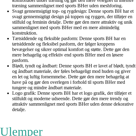
komfortabel under træning og gør den mere velegnet til intensiv
træning sammenlignet med sports BHer uden meshforing.
Svagt gennemsigtigt top- og rygdesign: Denne sports BH har et
svagt gennemsigtigt design på toppen og ryggen, der tilføjer en
stilfuld og feminin detalje. Dette gør den mere attraktiv og unik
sammenlignet med sports BHer med en mere almindelig
konstruktion.
Tætsiddende og fleksible pasform: Denne sports BH har en
tætsiddende og fleksibel pasform, der følger kroppens
bevægelser og sikrer optimal komfort og støtte. Dette gør den
mere behagelig og effektiv end sports BHer med en løsere
pasform.
Blødt, tyndt og åndbart: Denne sports BH er lavet af blødt, tyndt
og åndbart materiale, der føles behageligt mod huden og giver
en let og luftig fornemmelse. Dette gør den mere behagelig at
have på og gør den overlegen i forhold til sports BHer med
tungere og mindre åndbart materiale.
Logo grafik: Denne sports BH har et logo grafik, der tilføjer et
stilfuldt og moderne udseende. Dette gør den mere trendy og
attraktiv sammenlignet med sports BHer uden denne dekorative
detalje.
Ulemper