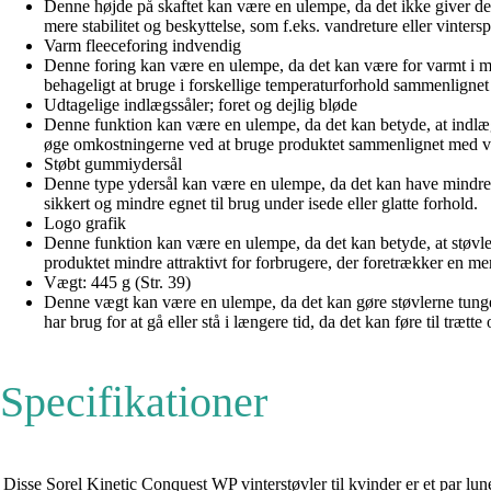
Denne højde på skaftet kan være en ulempe, da det ikke giver den 
mere stabilitet og beskyttelse, som f.eks. vandreture eller vintersp
Varm fleeceforing indvendig
Denne foring kan være en ulempe, da det kan være for varmt i mi
behageligt at bruge i forskellige temperaturforhold sammenligne
Udtagelige indlægssåler; foret og dejlig bløde
Denne funktion kan være en ulempe, da det kan betyde, at indlægss
øge omkostningerne ved at bruge produktet sammenlignet med vi
Støbt gummiydersål
Denne type ydersål kan være en ulempe, da det kan have mindre 
sikkert og mindre egnet til brug under isede eller glatte forhold.
Logo grafik
Denne funktion kan være en ulempe, da det kan betyde, at støvle
produktet mindre attraktivt for forbrugere, der foretrækker en mere 
Vægt: 445 g (Str. 39)
Denne vægt kan være en ulempe, da det kan gøre støvlerne tunger
har brug for at gå eller stå i længere tid, da det kan føre til træt
Specifikationer
Disse Sorel Kinetic Conquest WP vinterstøvler til kvinder er et par lune