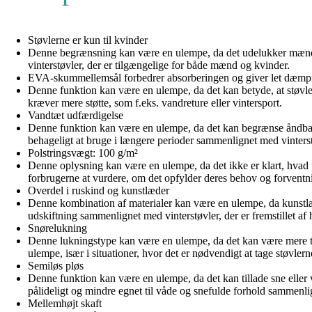
Støvlerne er kun til kvinder
Denne begrænsning kan være en ulempe, da det udelukker mænd fr
vinterstøvler, der er tilgængelige for både mænd og kvinder.
EVA-skummellemsål forbedrer absorberingen og giver let dæmp
Denne funktion kan være en ulempe, da det kan betyde, at støvlern
kræver mere støtte, som f.eks. vandreture eller vintersport.
Vandtæt udfærdigelse
Denne funktion kan være en ulempe, da det kan begrænse åndbarhe
behageligt at bruge i længere perioder sammenlignet med vinters
Polstringsvægt: 100 g/m²
Denne oplysning kan være en ulempe, da det ikke er klart, hvad 
forbrugerne at vurdere, om det opfylder deres behov og forvent
Overdel i ruskind og kunstlæder
Denne kombination af materialer kan være en ulempe, da kunstlæde
udskiftning sammenlignet med vinterstøvler, der er fremstillet af h
Snørelukning
Denne lukningstype kan være en ulempe, da det kan være mere ti
ulempe, især i situationer, hvor det er nødvendigt at tage støvlern
Semiløs pløs
Denne funktion kan være en ulempe, da det kan tillade sne eller 
pålideligt og mindre egnet til våde og snefulde forhold sammenli
Mellemhøjt skaft