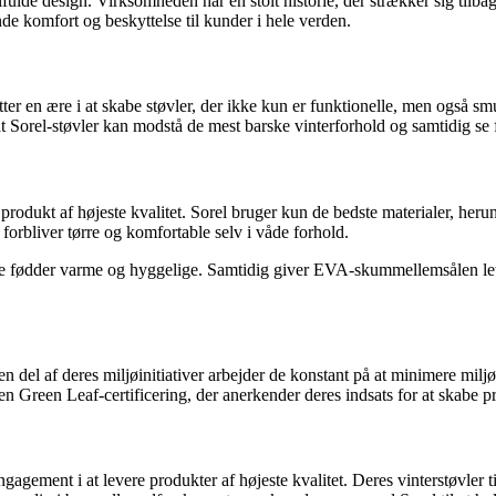
tilfulde design. Virksomheden har en stolt historie, der strækker sig til
ende komfort og beskyttelse til kunder i hele verden.
ter en ære i at skabe støvler, der ikke kun er funktionelle, men også s
 Sorel-støvler kan modstå de mest barske vinterforhold og samtidig se f
produkt af højeste kvalitet. Sorel bruger kun de bedste materialer, herund
 forbliver tørre og komfortable selv i våde forhold.
dine fødder varme og hyggelige. Samtidig giver EVA-skummellemsålen le
en del af deres miljøinitiativer arbejder de konstant på at minimere mil
t en Green Leaf-certificering, der anerkender deres indsats for at skabe
gagement i at levere produkter af højeste kvalitet. Deres vinterstøvler 