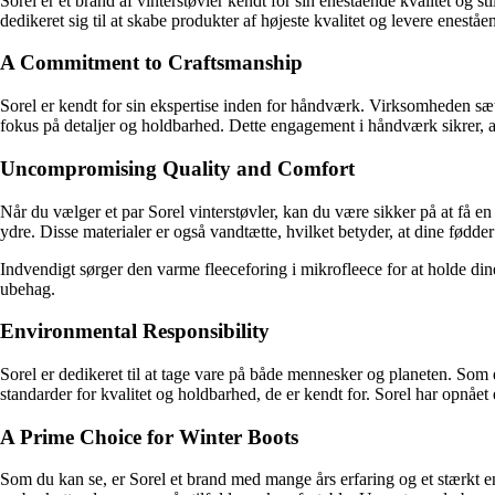
Sorel er et brand af vinterstøvler kendt for sin enestående kvalitet og s
dedikeret sig til at skabe produkter af højeste kvalitet og levere enestå
A Commitment to Craftsmanship
Sorel er kendt for sin ekspertise inden for håndværk. Virksomheden sæt
fokus på detaljer og holdbarhed. Dette engagement i håndværk sikrer, at
Uncompromising Quality and Comfort
Når du vælger et par Sorel vinterstøvler, kan du være sikker på at få en 
ydre. Disse materialer er også vandtætte, hvilket betyder, at dine fødder
Indvendigt sørger den varme fleeceforing i mikrofleece for at holde 
ubehag.
Environmental Responsibility
Sorel er dedikeret til at tage vare på både mennesker og planeten. Som 
standarder for kvalitet og holdbarhed, de er kendt for. Sorel har opnåe
A Prime Choice for Winter Boots
Som du kan se, er Sorel et brand med mange års erfaring og et stærkt en