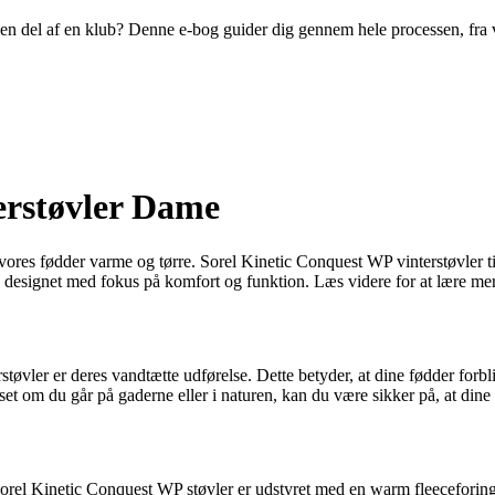
ive en del af en klub? Denne e-bog guider dig gennem hele processen, fra
erstøvler Dame
de vores fødder varme og tørre. Sorel Kinetic Conquest WP vinterstøvler til
 designet med fokus på komfort og funktion. Læs videre for at lære mere
ler er deres vandtætte udførelse. Dette betyder, at dine fødder forbliver
et om du går på gaderne eller i naturen, kan du være sikker på, at dine
Sorel Kinetic Conquest WP støvler er udstyret med en warm fleeceforing