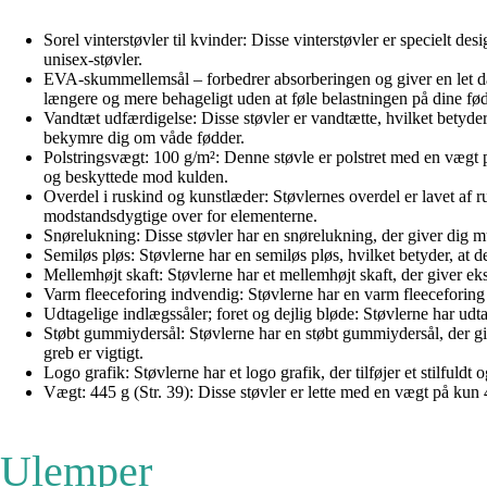
Sorel vinterstøvler til kvinder: Disse vinterstøvler er specielt de
unisex-støvler.
EVA-skummellemsål – forbedrer absorberingen og giver en let d
længere og mere behageligt uden at føle belastningen på dine fød
Vandtæt udfærdigelse: Disse støvler er vandtætte, hvilket betyder, 
bekymre dig om våde fødder.
Polstringsvægt: 100 g/m²: Denne støvle er polstret med en vægt p
og beskyttede mod kulden.
Overdel i ruskind og kunstlæder: Støvlernes overdel er lavet af r
modstandsdygtige over for elementerne.
Snørelukning: Disse støvler har en snørelukning, der giver dig mu
Semiløs pløs: Støvlerne har en semiløs pløs, hvilket betyder, at d
Mellemhøjt skaft: Støvlerne har et mellemhøjt skaft, der giver ekstr
Varm fleeceforing indvendig: Støvlerne har en varm fleeceforing i
Udtagelige indlægssåler; foret og dejlig bløde: Støvlerne har udta
Støbt gummiydersål: Støvlerne har en støbt gummiydersål, der give
greb er vigtigt.
Logo grafik: Støvlerne har et logo grafik, der tilføjer et stilful
Vægt: 445 g (Str. 39): Disse støvler er lette med en vægt på kun 
Ulemper