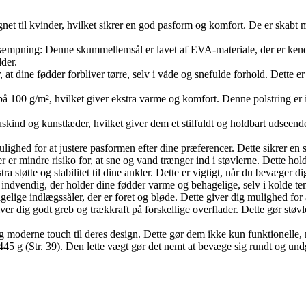
signet til kvinder, hvilket sikrer en god pasform og komfort. De er skabt
æmpning: Denne skummellemsål er lavet af EVA-materiale, der er kendt
der.
at dine fødder forbliver tørre, selv i våde og snefulde forhold. Dette er
å 100 g/m², hvilket giver ekstra varme og komfort. Denne polstring er i
uskind og kunstlæder, hvilket giver dem et stilfuldt og holdbart udseen
lighed for at justere pasformen efter dine præferencer. Dette sikrer en 
er er mindre risiko for, at sne og vand trænger ind i støvlerne. Dette h
a støtte og stabilitet til dine ankler. Dette er vigtigt, når du bevæger di
ndvendig, der holder dine fødder varme og behagelige, selv i kolde temp
gelige indlægssåler, der er foret og bløde. Dette giver dig mulighed for
r dig godt greb og trækkraft på forskellige overflader. Dette gør støvle
dt og moderne touch til deres design. Dette gør dem ikke kun funktionelle
445 g (Str. 39). Den lette vægt gør det nemt at bevæge sig rundt og und