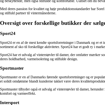
og beskyttende, men også stilfulde og komfortable. Uanset om du bevæge
Med deres passion for kvalitet og høje produktionsstandarder har Sorel et
og stilfuld partner til vintermånederne.
Oversigt over forskellige butikker der sælg
Sport24
Sport24 er en af de mest kendte sportsforretninger i Danmark og er et idee
sortiment af sko til forskellige aktiviteter. Sport24 har et godt ry i ma
Sport24 har et udvalg af vinterstøvler til damer, der omfatter mærker s
deres holdbarhed, varmeisolering og stilfulde design.
Sportmaster
Sportmaster er en af Danmarks førende sportsforretninger og er populær 
et solidt omdømme blandt kunderne takket være deres kvalitetsprodukter
Sportmaster tilbyder også et udvalg af vinterstøvler til damer, herunder
komfort og varmeeffekt.
Intersport