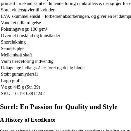
primært i ruskind samt en lunende foring i mikrofleece, der sørger for 
Sorel vinterstøvler til kvinder
EVA-skummellemsål – forbedrer absorberingen, og giver en let dæmp
Vandtæt udfærdigelse
Polstringsvægt: 100 g/m²
Overdel i ruskind og kunstlæder
Snørelukning
Semiløs pløs
Mellemhøjt skaft
Varm fleeceforing indvendig
Udtagelige indlægssåler; foret og dejlig bløde
Støbt gummiydersål
Logo grafik
Vægt: 445 g (Str. 39)
SKU: 16-1916881#242
Sorel: En Passion for Quality and Style
A History of Excellence