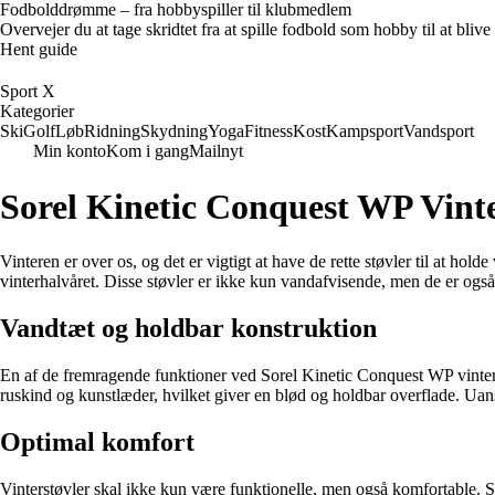
Fodbolddrømme – fra hobbyspiller til klubmedlem
Overvejer du at tage skridtet fra at spille fodbold som hobby til at bl
Hent guide
Sport X
Kategorier
Ski
Golf
Løb
Ridning
Skydning
Yoga
Fitness
Kost
Kampsport
Vandsport
Min konto
Kom i gang
Mailnyt
Sorel Kinetic Conquest WP Vint
Vinteren er over os, og det er vigtigt at have de rette støvler til at hol
vinterhalvåret. Disse støvler er ikke kun vandafvisende, men de er også
Vandtæt og holdbar konstruktion
En af de fremragende funktioner ved Sorel Kinetic Conquest WP vinterstøv
ruskind og kunstlæder, hvilket giver en blød og holdbar overflade. Uans
Optimal komfort
Vinterstøvler skal ikke kun være funktionelle, men også komfortable. 