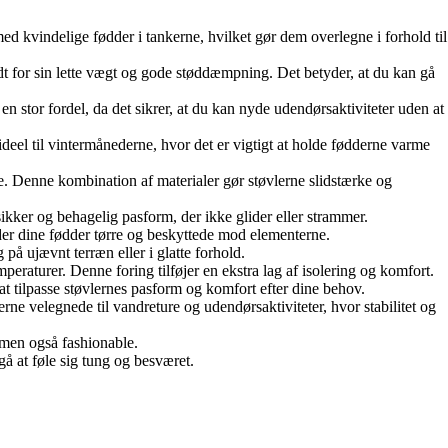
 med kvindelige fødder i tankerne, hvilket gør dem overlegne i forhold til
 for sin lette vægt og gode støddæmpning. Det betyder, at du kan gå
 en stor fordel, da det sikrer, at du kan nyde udendørsaktiviteter uden at
deel til vintermånederne, hvor det er vigtigt at holde fødderne varme
de. Denne kombination af materialer gør støvlerne slidstærke og
sikker og behagelig pasform, der ikke glider eller strammer.
older dine fødder tørre og beskyttede mod elementerne.
g på ujævnt terræn eller i glatte forhold.
eraturer. Denne foring tilføjer en ekstra lag af isolering og komfort.
 at tilpasse støvlernes pasform og komfort efter dine behov.
rne velegnede til vandreture og udendørsaktiviteter, hvor stabilitet og
, men også fashionable.
gå at føle sig tung og besværet.