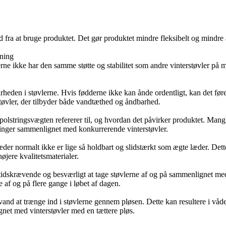
a at bruge produktet. Det gør produktet mindre fleksibelt og mindre 
ning
e ikke har den samme støtte og stabilitet som andre vinterstøvler på ma
den i støvlerne. Hvis fødderne ikke kan ånde ordentligt, kan det føre
tøvler, der tilbyder både vandtæthed og åndbarhed.
polstringsvægten refererer til, og hvordan det påvirker produktet. Man
ninger sammenlignet med konkurrerende vinterstøvler.
r normalt ikke er lige så holdbart og slidstærkt som ægte læder. Dette
øjere kvalitetsmaterialer.
dskrævende og besværligt at tage støvlerne af og på sammenlignet med 
e af og på flere gange i løbet af dagen.
vand at trænge ind i støvlerne gennem pløsen. Dette kan resultere i vå
gnet med vinterstøvler med en tættere pløs.