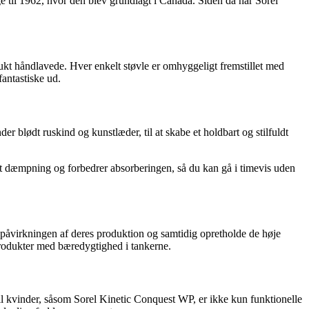
bage til 1962, hvor den blev grundlagt i Canada. Siden da har Sorel
mukt håndlavede. Hver enkelt støvle er omhyggeligt fremstillet med
antastiske ud.
er blødt ruskind og kunstlæder, til at skabe et holdbart og stilfuldt
t dæmpning og forbedrer absorberingen, så du kan gå i timevis uden
jøpåvirkningen af deres produktion og samtidig opretholde de høje
 produkter med bæredygtighed i tankerne.
til kvinder, såsom Sorel Kinetic Conquest WP, er ikke kun funktionelle