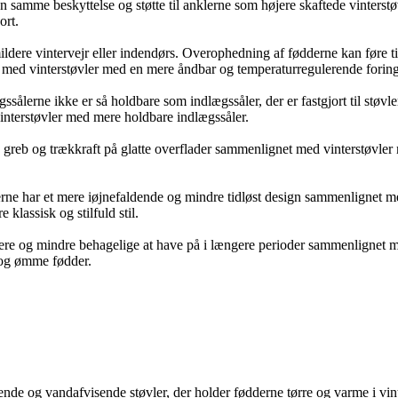
samme beskyttelse og støtte til anklerne som højere skaftede vinterstøvl
ort.
ldere vintervejr eller indendørs. Overophedning af fødderne kan føre t
t med vinterstøvler med en mere åndbar og temperaturregulerende foring
ålerne ikke er så holdbare som indlægssåler, der er fastgjort til støvle
nterstøvler med mere holdbare indlægssåler.
greb og trækkraft på glatte overflader sammenlignet med vinterstøvler 
rne har et mere iøjnefaldende og mindre tidløst design sammenlignet me
klassisk og stilfuld stil.
e og mindre behagelige at have på i længere perioder sammenlignet med
te og ømme fødder.
nde og vandafvisende støvler, der holder fødderne tørre og varme i vinte