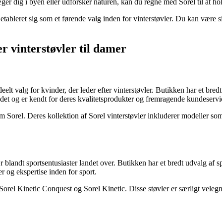
r dig i byen eller udforsker naturen, kan du regne med Sorel til at ho
ableret sig som et førende valg inden for vinterstøvler. Du kan være sikk
er vinterstøvler til damer
lt valg for kvinder, der leder efter vinterstøvler. Butikken har et bredt 
rkedet og er kendt for deres kvalitetsprodukter og fremragende kundeservi
om Sorel. Deres kollektion af Sorel vinterstøvler inkluderer modeller so
blandt sportsentusiaster landet over. Butikken har et bredt udvalg af sp
 og ekspertise inden for sport.
 Sorel Kinetic Conquest og Sorel Kinetic. Disse støvler er særligt velegn