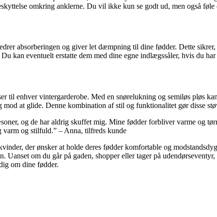
kyttelse omkring anklerne. Du vil ikke kun se godt ud, men også føle dig
r absorberingen og giver let dæmpning til dine fødder. Dette sikrer, a
. Du kan eventuelt erstatte dem med dine egne indlægssåler, hvis du har b
ser til enhver vintergarderobe. Med en snørelukning og semiløs pløs kan 
mod at glide. Denne kombination af stil og funktionalitet gør disse støvl
soner, og de har aldrig skuffet mig. Mine fødder forbliver varme og tør
 varm og stilfuld.” – Anna, tilfreds kunde
 kvinder, der ønsker at holde deres fødder komfortable og modstandsdyg
ion. Uanset om du går på gaden, shopper eller tager på udendørseventyr, 
dig om dine fødder.