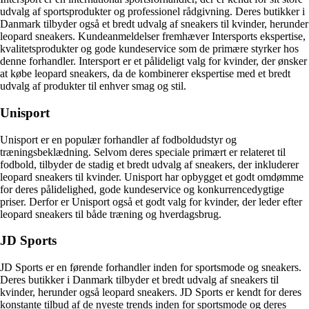
udvalg af sportsprodukter og professionel rådgivning. Deres butikker i
Danmark tilbyder også et bredt udvalg af sneakers til kvinder, herunder
leopard sneakers. Kundeanmeldelser fremhæver Intersports ekspertise,
kvalitetsprodukter og gode kundeservice som de primære styrker hos
denne forhandler. Intersport er et pålideligt valg for kvinder, der ønsker
at købe leopard sneakers, da de kombinerer ekspertise med et bredt
udvalg af produkter til enhver smag og stil.
Unisport
Unisport er en populær forhandler af fodboldudstyr og
træningsbeklædning. Selvom deres speciale primært er relateret til
fodbold, tilbyder de stadig et bredt udvalg af sneakers, der inkluderer
leopard sneakers til kvinder. Unisport har opbygget et godt omdømme
for deres pålidelighed, gode kundeservice og konkurrencedygtige
priser. Derfor er Unisport også et godt valg for kvinder, der leder efter
leopard sneakers til både træning og hverdagsbrug.
JD Sports
JD Sports er en førende forhandler inden for sportsmode og sneakers.
Deres butikker i Danmark tilbyder et bredt udvalg af sneakers til
kvinder, herunder også leopard sneakers. JD Sports er kendt for deres
konstante tilbud af de nyeste trends inden for sportsmode og deres