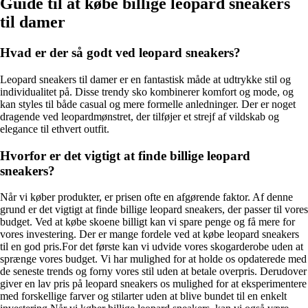
Guide til at købe billige leopard sneakers
til damer
Hvad er der så godt ved leopard sneakers?
Leopard sneakers til damer er en fantastisk måde at udtrykke stil og
individualitet på. Disse trendy sko kombinerer komfort og mode, og
kan styles til både casual og mere formelle anledninger. Der er noget
dragende ved leopardmønstret, der tilføjer et strejf af vildskab og
elegance til ethvert outfit.
Hvorfor er det vigtigt at finde billige leopard
sneakers?
Når vi køber produkter, er prisen ofte en afgørende faktor. Af denne
grund er det vigtigt at finde billige leopard sneakers, der passer til vores
budget. Ved at købe skoene billigt kan vi spare penge og få mere for
vores investering. Der er mange fordele ved at købe leopard sneakers
til en god pris.For det første kan vi udvide vores skogarderobe uden at
sprænge vores budget. Vi har mulighed for at holde os opdaterede med
de seneste trends og forny vores stil uden at betale overpris. Derudover
giver en lav pris på leopard sneakers os mulighed for at eksperimentere
med forskellige farver og stilarter uden at blive bundet til en enkelt