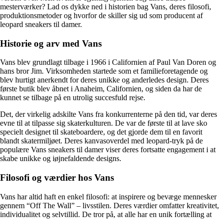
mesterværker? Lad os dykke ned i historien bag Vans, deres filosofi,
produktionsmetoder og hvorfor de skiller sig ud som producent af
leopard sneakers til damer.
Historie og arv med Vans
Vans blev grundlagt tilbage i 1966 i Californien af Paul Van Doren og
hans bror Jim. Virksomheden startede som et familieforetagende og
blev hurtigt anerkendt for deres unikke og anderledes design. Deres
første butik blev åbnet i Anaheim, Californien, og siden da har de
kunnet se tilbage på en utrolig succesfuld rejse.
Det, der virkelig adskilte Vans fra konkurrenterne på den tid, var deres
evne til at tilpasse sig skaterkulturen. De var de første til at lave sko
specielt designet til skateboardere, og det gjorde dem til en favorit
blandt skatermiljøet. Deres kanvasoverdel med leopard-tryk på de
populære Vans sneakers til damer viser deres fortsatte engagement i at
skabe unikke og iøjnefaldende designs.
Filosofi og værdier hos Vans
Vans har altid haft en enkel filosofi: at inspirere og bevæge mennesker
gennem “Off The Wall” – livsstilen. Deres værdier omfatter kreativitet,
individualitet og selvtillid. De tror på, at alle har en unik fortælling at