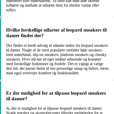
mønsteret eller materialerne. Til sidst kan man lade skoene
lufttørre og undlade at udsætte dem for direkte varme eller
sollys.
Hvilke forskellige stilarter af leopard sneakers til
damer findes der?
Der findes et bredt udvalg af stilarter inden for leopard sneakers
til damer. Nogle af de mest populære omfatter høje sneakers
med snørebånd, slip-on sneakers, platform sneakers og chunky
sneakers. Hver stil har sit eget unikke udseende og kommer
med forskellige funktioner og fordele. Det er vigtigt at vælge
den stil, der passer bedst til ens personlige smag og behov, mens
man også overvejer komfort og funktionalitet.
Er der mulighed for at tilpasse leopard sneakers
til damer?
Ja, der er mulighed for at tilpasse leopard sneakers til damer.
Nogle mærker og skoproducenter tilbyder muligheden for at