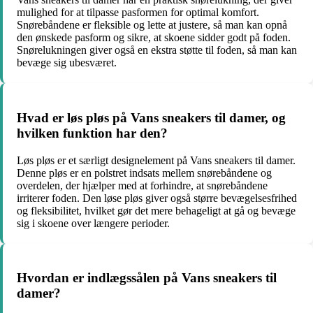
mulighed for at tilpasse pasformen for optimal komfort.
Snørebåndene er fleksible og lette at justere, så man kan opnå
den ønskede pasform og sikre, at skoene sidder godt på foden.
Snørelukningen giver også en ekstra støtte til foden, så man kan
bevæge sig ubesværet.
Hvad er løs pløs på Vans sneakers til damer, og
hvilken funktion har den?
Løs pløs er et særligt designelement på Vans sneakers til damer.
Denne pløs er en polstret indsats mellem snørebåndene og
overdelen, der hjælper med at forhindre, at snørebåndene
irriterer foden. Den løse pløs giver også større bevægelsesfrihed
og fleksibilitet, hvilket gør det mere behageligt at gå og bevæge
sig i skoene over længere perioder.
Hvordan er indlægssålen på Vans sneakers til
damer?