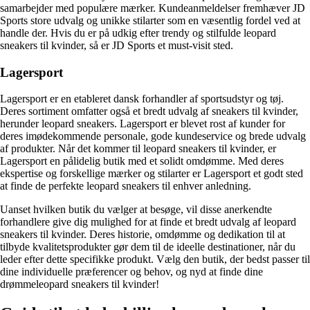
samarbejder med populære mærker. Kundeanmeldelser fremhæver JD
Sports store udvalg og unikke stilarter som en væsentlig fordel ved at
handle der. Hvis du er på udkig efter trendy og stilfulde leopard
sneakers til kvinder, så er JD Sports et must-visit sted.
Lagersport
Lagersport er en etableret dansk forhandler af sportsudstyr og tøj.
Deres sortiment omfatter også et bredt udvalg af sneakers til kvinder,
herunder leopard sneakers. Lagersport er blevet rost af kunder for
deres imødekommende personale, gode kundeservice og brede udvalg
af produkter. Når det kommer til leopard sneakers til kvinder, er
Lagersport en pålidelig butik med et solidt omdømme. Med deres
ekspertise og forskellige mærker og stilarter er Lagersport et godt sted
at finde de perfekte leopard sneakers til enhver anledning.
Uanset hvilken butik du vælger at besøge, vil disse anerkendte
forhandlere give dig mulighed for at finde et bredt udvalg af leopard
sneakers til kvinder. Deres historie, omdømme og dedikation til at
tilbyde kvalitetsprodukter gør dem til de ideelle destinationer, når du
leder efter dette specifikke produkt. Vælg den butik, der bedst passer til
dine individuelle præferencer og behov, og nyd at finde dine
drømmeleopard sneakers til kvinder!