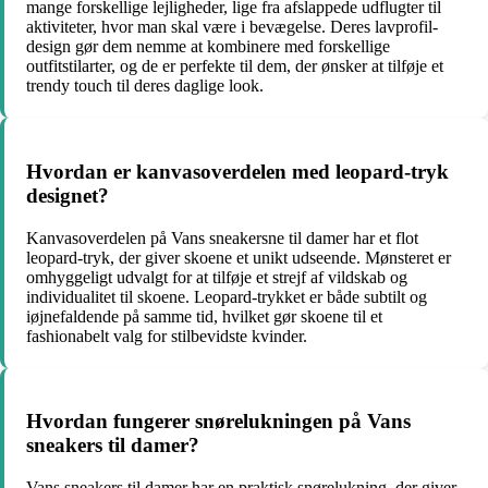
mange forskellige lejligheder, lige fra afslappede udflugter til
aktiviteter, hvor man skal være i bevægelse. Deres lavprofil-
design gør dem nemme at kombinere med forskellige
outfitstilarter, og de er perfekte til dem, der ønsker at tilføje et
trendy touch til deres daglige look.
Hvordan er kanvasoverdelen med leopard-tryk
designet?
Kanvasoverdelen på Vans sneakersne til damer har et flot
leopard-tryk, der giver skoene et unikt udseende. Mønsteret er
omhyggeligt udvalgt for at tilføje et strejf af vildskab og
individualitet til skoene. Leopard-trykket er både subtilt og
iøjnefaldende på samme tid, hvilket gør skoene til et
fashionabelt valg for stilbevidste kvinder.
Hvordan fungerer snørelukningen på Vans
sneakers til damer?
Vans sneakers til damer har en praktisk snørelukning, der giver