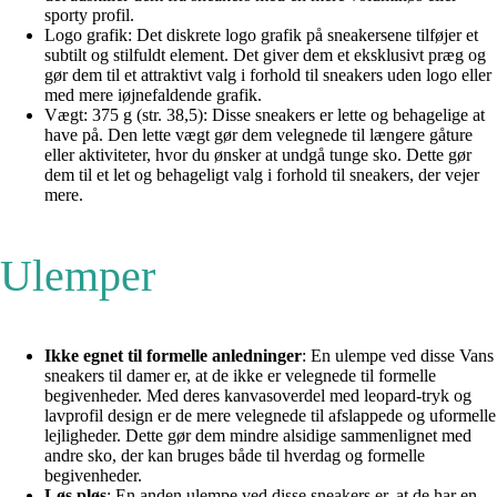
sporty profil.
Logo grafik: Det diskrete logo grafik på sneakersene tilføjer et
subtilt og stilfuldt element. Det giver dem et eksklusivt præg og
gør dem til et attraktivt valg i forhold til sneakers uden logo eller
med mere iøjnefaldende grafik.
Vægt: 375 g (str. 38,5): Disse sneakers er lette og behagelige at
have på. Den lette vægt gør dem velegnede til længere gåture
eller aktiviteter, hvor du ønsker at undgå tunge sko. Dette gør
dem til et let og behageligt valg i forhold til sneakers, der vejer
mere.
Ulemper
Ikke egnet til formelle anledninger
: En ulempe ved disse Vans
sneakers til damer er, at de ikke er velegnede til formelle
begivenheder. Med deres kanvasoverdel med leopard-tryk og
lavprofil design er de mere velegnede til afslappede og uformelle
lejligheder. Dette gør dem mindre alsidige sammenlignet med
andre sko, der kan bruges både til hverdag og formelle
begivenheder.
Løs pløs
: En anden ulempe ved disse sneakers er, at de har en