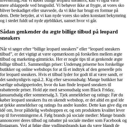
investering.Når vi køber billige leopard sneakers, kan vi også være
mere afslappede ved brugsslid. Vi behøver ikke at frygte, at vores sko
bliver beskadiget eller snavsede, da vi ikke har brugt en formue på
dem. Dette betyder, at vi kan nyde vores sko uden konstant bekymring
og i stedet fuldt ud nyde øjeblikket, uanset hvor vi går.
Sådan genkender du ægte billige tilbud på leopard
sneakers
Når vi søger efter “billige leopard sneakers” eller “leopard sneakers
tilbud”, er det vigtigt at være opmærksom på forskellen mellem ægte
tilbud og marketing-gimmicks. Her er nogle tips til at genkende ægte
billige tilbud:1. Sammenlign priser: Undersøg priserne hos forskellige
butikker og online webshops for at få et indtryk af den generelle pris
for leopard sneakers. Hvis et tilbud lyder for godt til at være sandt, er
det sandsynligvis også.2. Kig efter sæsonudsalg: Mange butikker har
særlige udsalgsperioder, hvor du kan finde leopard sneakers til
rabatterede priser. Hold øje med sæsonudsalg som Black Friday,
januarudsalg eller sommersalg.3. Tjek anmeldelser og ratings: Før du
køber leopard sneakers fra en ukendt webshop, er det altid en god ide
at tjekke anmeldelser og ratings fra andre kunder. Dette kan give dig en
idé om, hvor pålidelig webshoppen er, og om produktets kvalitet lever
op til forventningerne.4. Følg brands på sociale medier: Mange brands
annoncerer deres tilbud og rabatter på sociale medier som Facebook og
Instagram. Ved at følge dine yndlingsbrands kan du være blandt de