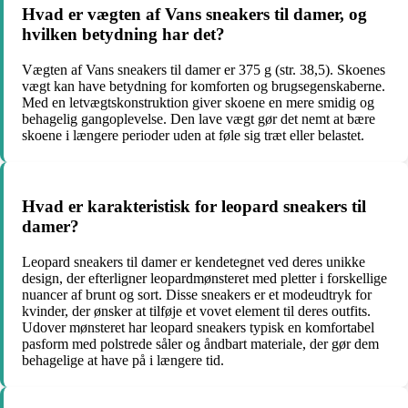
Hvad er vægten af Vans sneakers til damer, og
hvilken betydning har det?
Vægten af Vans sneakers til damer er 375 g (str. 38,5). Skoenes
vægt kan have betydning for komforten og brugsegenskaberne.
Med en letvægtskonstruktion giver skoene en mere smidig og
behagelig gangoplevelse. Den lave vægt gør det nemt at bære
skoene i længere perioder uden at føle sig træt eller belastet.
Hvad er karakteristisk for leopard sneakers til
damer?
Leopard sneakers til damer er kendetegnet ved deres unikke
design, der efterligner leopardmønsteret med pletter i forskellige
nuancer af brunt og sort. Disse sneakers er et modeudtryk for
kvinder, der ønsker at tilføje et vovet element til deres outfits.
Udover mønsteret har leopard sneakers typisk en komfortabel
pasform med polstrede såler og åndbart materiale, der gør dem
behagelige at have på i længere tid.