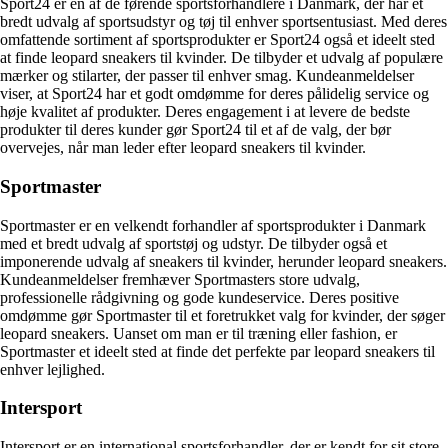
Sport24 er en af de førende sportsforhandlere i Danmark, der har et
bredt udvalg af sportsudstyr og tøj til enhver sportsentusiast. Med deres
omfattende sortiment af sportsprodukter er Sport24 også et ideelt sted
at finde leopard sneakers til kvinder. De tilbyder et udvalg af populære
mærker og stilarter, der passer til enhver smag. Kundeanmeldelser
viser, at Sport24 har et godt omdømme for deres pålidelig service og
høje kvalitet af produkter. Deres engagement i at levere de bedste
produkter til deres kunder gør Sport24 til et af de valg, der bør
overvejes, når man leder efter leopard sneakers til kvinder.
Sportmaster
Sportmaster er en velkendt forhandler af sportsprodukter i Danmark
med et bredt udvalg af sportstøj og udstyr. De tilbyder også et
imponerende udvalg af sneakers til kvinder, herunder leopard sneakers.
Kundeanmeldelser fremhæver Sportmasters store udvalg,
professionelle rådgivning og gode kundeservice. Deres positive
omdømme gør Sportmaster til et foretrukket valg for kvinder, der søger
leopard sneakers. Uanset om man er til træning eller fashion, er
Sportmaster et ideelt sted at finde det perfekte par leopard sneakers til
enhver lejlighed.
Intersport
Intersport er en international sportsforhandler, der er kendt for sit store