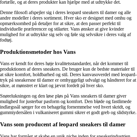
fortælle, og at deres produkter kan hjælpe med at udtrykke det.
Denne filosofi afspejler sig i deres leopard sneakers til damer og alle
andre modeller i deres sortiment. Hver sko er designet med omhu og
opmærksomhed på detaljer for at sikre, at den passer perfekt til
individuelle præferencer og stilarter. Vans ønsker at give kvinder
mulighed for at udtrykke sig selv og føle sig selvsikre i deres valg af
fodtøj.
Produktionsmetoder hos Vans
Vans er kendt for deres høje kvalitetsstandarder, når det kommer til
produktionen af ​​deres sneakers. De bruger kun de bedste materialer til
at sikre komfort, holdbarhed og stil. Deres kanvasoverdel med leopard-
tryk på sneakersne til damer er omhyggeligt udvalgt og håndteret for at
sikre, at mønstret er klart og jævnt fordelt på hver sko.
Snørelukningen og den løse pløs på Vans sneakers til damer giver
mulighed for justerbar pasform og komfort. Den bløde og fastlimede
indlægssål sørger for en behagelig fornemmelse ved hvert skridt, og
gummiydersålen i vulkaniseret gummi sikrer et godt greb og slidstyrke.
Vans som producent af leopard sneakers til damer
Vans har formået at skabe en unik niche inden for sneakerindustrien