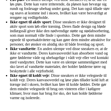
løs pløs. Dette kan være irriterende, da pløsen kan bevæge sig
rundt og forårsage ubehag under gang. Det kan også tillade støv
og snavs at komme ind i skoen, hvilket kan være besværligt at
rengøre og vedligeholde.
Ikke egnet til aktiv sport
: Disse sneakers er ikke designet til
aktiv sport som løb eller træning. Deres flade design og bløde
indlægssål giver ikke den nødvendige støtte og stødabsorbering,
som man normalt ville finde i sportsko. Dette gør dem mindre
egnede til sportsaktiviteter og kan gøre dem mindre attraktive for
personer, der ønsker en alsidig sko til både hverdag og sport.
Ikke vandtætte
: En anden ulempe ved disse sneakers er, at de
ikke er vandtætte. Deres kanvasoverdel kan absorbere vand og
gøre fødderne våde og ubehagelige i vådt vejr eller ved kontakt
med vandpytter. Dette kan være en ulempe sammenlignet med
sko lavet af vandtætte materialer, der holder fødderne tørre og
beskyttede i alle vejrforhold.
Ikke egnet til koldt vejr
: Disse sneakers er ikke velegnede til
koldt vejr. Deres kanvasoverdel og løse pløs tillader kold luft at
trænge ind i skoen, hvilket kan føre til kolde fødder. Dette gør
dem mindre velegnede til brug om vinteren eller i køligere
klimaer, hvor man har brug for sko, der kan holde fødderne
varme og isolerede.