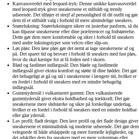
Kanvasoverdel med leopard-tryk: Denne unikke kanvasoverdel
med leopard-tryk giver sneakersene et stilfuldt og trendy
udseende. Det tilføjer et strejf af personlighed til dit outfit og gør
dem til et stilfuldt valg i forhold til mere almindelige sneakers.
Snørelukning: Snørelukningen sikrer en justerbar pasform, så du
kan tilpasse sneakersene efter dine præferencer og fodstørrelse.
Dette gør dem mere komfortable og sikre i forhold til sneakers
med andre lukningstyper som velcro eller slip-on.
Løs pløs: Den løse pløs gør det nemt at tage sneakersene af og
på. Det sparer tid og besvær i forhold til sneakers med fast pløs,
hvor du skal kæmpe for at få foden ned i skoen.
Blød og fastlimet indlægssål: Den bløde og fastlimede
indlægssål giver ekstra komfort og støtte til dine fødder. Det gør
det behageligt at gå og stå i sneakersene i længere tid, hvilket er
en fordel i forhold til sneakers med en mindre behagelig
indlægssål.
Gummiydersål i vulkaniseret gummi: Den vulkaniserede
gummiydersål giver ekstra holdbarhed og trækkraft. Det gør
sneakersene mere slidstærke og sikre på forskellige underlag,
hvilket er en fordel i forhold til sneakers med en mindre holdbar
eller glat ydersål.
Lav profil; fladt design: Den lave profil og det flade design giver
sneakersene et minimalistisk og moderne udseende. Det gør dem
velegnede til både afslappede og mere formelle lejligheder, og
det adskiller dem fra sneakers med en mere voluminøs eller