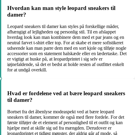
Hvordan kan man style leopard sneakers til
damer?
Leopard sneakers til damer kan styles på forskellige måder,
afhængigt af lejligheden og personlig stil. Til en afslappet
hverdag look kan man kombinere dem med et par jeans og en
neutral farvet t-shirt eller top. For at skabe et mere sofistikeret
udseende kan man parre dem med en sort kjole og tilføje nogle
accessorier som en statement halskæde eller en lædertaske. Det
er vigtigt at huske på, at leopardprintet i sig selv er
iøjnefaldende, så det er bedst at holde resten af outfittet enkelt
for at undgå overkill.
Hvad er fordelene ved at bære leopard sneakers
til damer?
Bortset fra det åbenlyse modeaspekt ved at bære leopard
sneakers til damer, kommer de også med flere fordele. For det
første tilføjer de et element af personlighed til et outfit og kan
hjælpe med at skille sig ud fra mængden. Derudover er
leopardprintet et tidløst mønster, der aldrig går af mode, så