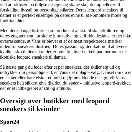
ved at fokusere på tidløse designs og skabe sko, der appellerer til
forskellige livsstil og personlige stilarter. Deres leopard sneakers til
damer er et perfekt eksempel på deres evne til at kombinere mode og
funktionalitet.
Med deres lange historie som producent af sko til skaterkulturen og
deres engagement i at skabe innovative og stilfulde designs, er det ikke
overraskende, at Vans er blevet et af de mest respekterede mærker
inden for sneakerindustrien. Deres passion og dedikation til at levere
kvalitetssko til deres kunder er tydelig i hvert enkelt par, herunder de
ikoniske leopard sneakers til damer.
Så næste gang du leder efter et par sneakers, der skiller sig ud og
udtrykker din personlige stil, er Vans det oplagte valg. Uanset om du er
en skater eller bare elsker et unikt og iøjnefaldende design, vil Vans
sneakers helt sikkert give dig det, du søger – inklusive leopard-trykket,
der er et indbegrebet af stil og attitude.
Oversigt over butikker med leopard
sneakers til kvinder
Sport24