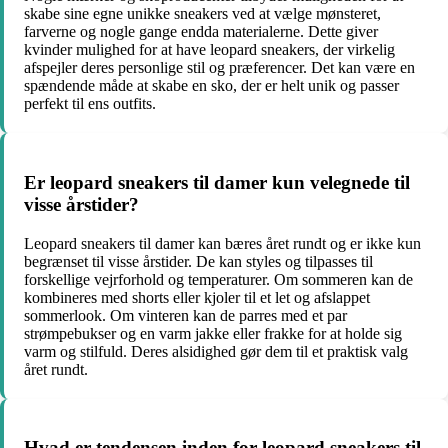
skabe sine egne unikke sneakers ved at vælge mønsteret,
farverne og nogle gange endda materialerne. Dette giver
kvinder mulighed for at have leopard sneakers, der virkelig
afspejler deres personlige stil og præferencer. Det kan være en
spændende måde at skabe en sko, der er helt unik og passer
perfekt til ens outfits.
Er leopard sneakers til damer kun velegnede til
visse årstider?
Leopard sneakers til damer kan bæres året rundt og er ikke kun
begrænset til visse årstider. De kan styles og tilpasses til
forskellige vejrforhold og temperaturer. Om sommeren kan de
kombineres med shorts eller kjoler til et let og afslappet
sommerlook. Om vinteren kan de parres med et par
strømpebukser og en varm jakke eller frakke for at holde sig
varm og stilfuld. Deres alsidighed gør dem til et praktisk valg
året rundt.
Hvad er tendensen inden for leopard sneakers til