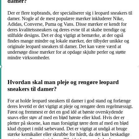
damer?
Der er flere topbrands, der specialiserer sig i leopard sneakers til
damer. Nogle af de mest populære mærker inkluderer Nike,
Adidas, Converse, Puma og Vans. Disse mærker er kendt for
deres kvalitetssneakers og deres evne til at skabe trendige og
stilfulde designs. Det er dog vigtigt at bemærke, at der også
findes mange mindre og lokale mærker, der tilbyder unikke og
originale leopard sneakers til damer. Det kan være værd at
undersøge disse mærker for at opdage skjulte perler og støtte
mindre virksomheder.
Hvordan skal man pleje og rengøre leopard
sneakers til damer?
For at holde leopard sneakers til damer i god stand og forlænge
deres levetid er det vigtigt at pleje og rengøre dem regelmæssigt.
Først og fremmest er det en god idé at børste overskydende
snavs eller støv af med en blød børste eller klud. Hvis der er
pletter på skoene, kan man forsigtigt tørre dem af med en blød
klud dyppet i mild sæbevand. Det er vigtigt at undgå at bruge
stærke kemikalier eller skrubbe for hårdt, da det kan beskadige