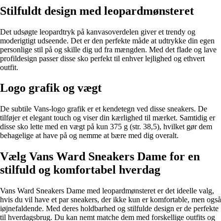
Stilfuldt design med leopardmønsteret
Det udsøgte leopardtryk på kanvasoverdelen giver et trendy og
moderigtigt udseende. Det er den perfekte måde at udtrykke din egen
personlige stil på og skille dig ud fra mængden. Med det flade og lave
profildesign passer disse sko perfekt til enhver lejlighed og ethvert
outfit.
Logo grafik og vægt
De subtile Vans-logo grafik er et kendetegn ved disse sneakers. De
tilføjer et elegant touch og viser din kærlighed til mærket. Samtidig er
disse sko lette med en vægt på kun 375 g (str. 38,5), hvilket gør dem
behagelige at have på og nemme at bære med dig overalt.
Vælg Vans Ward Sneakers Dame for en
stilfuld og komfortabel hverdag
Vans Ward Sneakers Dame med leopardmønsteret er det ideelle valg,
hvis du vil have et par sneakers, der ikke kun er komfortable, men også
iøjnefaldende. Med deres holdbarhed og stilfulde design er de perfekte
til hverdagsbrug. Du kan nemt matche dem med forskellige outfits og