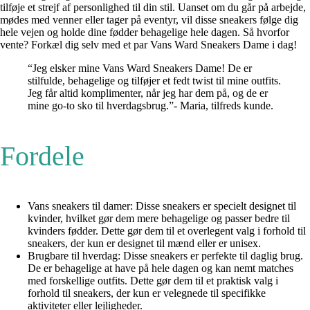
tilføje et strejf af personlighed til din stil. Uanset om du går på arbejde,
mødes med venner eller tager på eventyr, vil disse sneakers følge dig
hele vejen og holde dine fødder behagelige hele dagen. Så hvorfor
vente? Forkæl dig selv med et par Vans Ward Sneakers Dame i dag!
“Jeg elsker mine Vans Ward Sneakers Dame! De er
stilfulde, behagelige og tilføjer et fedt twist til mine outfits.
Jeg får altid komplimenter, når jeg har dem på, og de er
mine go-to sko til hverdagsbrug.”- Maria, tilfreds kunde.
Fordele
Vans sneakers til damer: Disse sneakers er specielt designet til
kvinder, hvilket gør dem mere behagelige og passer bedre til
kvinders fødder. Dette gør dem til et overlegent valg i forhold til
sneakers, der kun er designet til mænd eller er unisex.
Brugbare til hverdag: Disse sneakers er perfekte til daglig brug.
De er behagelige at have på hele dagen og kan nemt matches
med forskellige outfits. Dette gør dem til et praktisk valg i
forhold til sneakers, der kun er velegnede til specifikke
aktiviteter eller lejligheder.