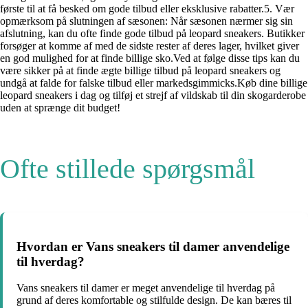
første til at få besked om gode tilbud eller eksklusive rabatter.5. Vær
opmærksom på slutningen af sæsonen: Når sæsonen nærmer sig sin
afslutning, kan du ofte finde gode tilbud på leopard sneakers. Butikker
forsøger at komme af med de sidste rester af deres lager, hvilket giver
en god mulighed for at finde billige sko.Ved at følge disse tips kan du
være sikker på at finde ægte billige tilbud på leopard sneakers og
undgå at falde for falske tilbud eller markedsgimmicks.Køb dine billige
leopard sneakers i dag og tilføj et strejf af vildskab til din skogarderobe
uden at sprænge dit budget!
Ofte stillede spørgsmål
Hvordan er Vans sneakers til damer anvendelige
til hverdag?
Vans sneakers til damer er meget anvendelige til hverdag på
grund af deres komfortable og stilfulde design. De kan bæres til