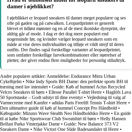
damer i øjeblikket?
I øjeblikket er leopard sneakers til damer meget populære og ses
ofte på gaden og på catwalken. Leopardprintet er generelt
blevet et tidløst mønster og en af de mest ikoniske dyreprint, der
aldrig går af mode. I dag er det dog mere populært end
nogensinde før, og kvinder vælger leopard sneakers som en
måde at vise deres individualitet og tilføje et vildt strejf til deres
outfits. Der findes også forskellige varianter af leopardprintet,
som omfatter forskellige farvekombinationer eller størrelser af
pletter, der giver endnu flere muligheder for personlig stiludtryk.
Andre populære artikler:
Anmeldelse: Endurance Mirra Urban
Cykelhjelm
•
Nike Indy Sports BH Dame: den perfekte sports BH til
træning med lav intensitet
•
Guide: Køb af hummel Actus Recycled
Velcro Sneakers til børn
•
Ellesse Parallel T-shirt Herre
•
Haglöfs Lava
50 Sportstaske – Godt udstyr til dine eventyr
•
Vejledning til valg af
Varmecreme med Kamfer
•
adidas Paris Freelift Tennis T-shirt Herre
•
Den ultimative guide til køb af hummel Concept Pro Håndbold
•
Købsguide: Mizuno Wave Stealth Neo Håndboldsko Herre
•
En guide
til at købe Nike Sportswear Club Sweatshirt til børn
•
Helly Hansen
Belfast Parka Vinterjakke Dame
•
Guide: New Balance 373 V2
Sneakers Dame
•
Nike Victori One Slide Badesandaler til Herre
•