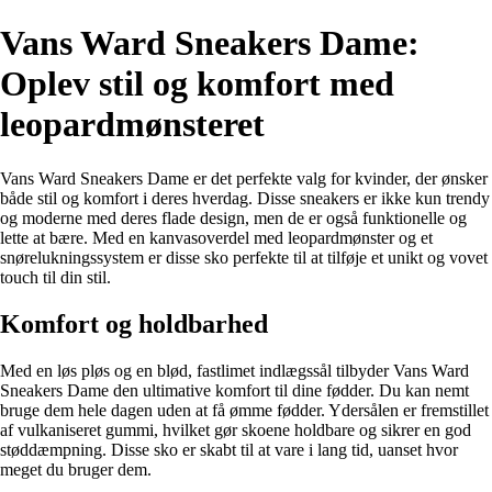
Vans Ward Sneakers Dame:
Oplev stil og komfort med
leopardmønsteret
Vans Ward Sneakers Dame er det perfekte valg for kvinder, der ønsker
både stil og komfort i deres hverdag. Disse sneakers er ikke kun trendy
og moderne med deres flade design, men de er også funktionelle og
lette at bære. Med en kanvasoverdel med leopardmønster og et
snørelukningssystem er disse sko perfekte til at tilføje et unikt og vovet
touch til din stil.
Komfort og holdbarhed
Med en løs pløs og en blød, fastlimet indlægssål tilbyder Vans Ward
Sneakers Dame den ultimative komfort til dine fødder. Du kan nemt
bruge dem hele dagen uden at få ømme fødder. Ydersålen er fremstillet
af vulkaniseret gummi, hvilket gør skoene holdbare og sikrer en god
støddæmpning. Disse sko er skabt til at vare i lang tid, uanset hvor
meget du bruger dem.