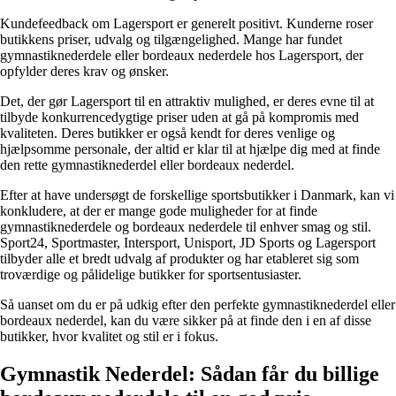
Kundefeedback om Lagersport er generelt positivt. Kunderne roser
butikkens priser, udvalg og tilgængelighed. Mange har fundet
gymnastiknederdele eller bordeaux nederdele hos Lagersport, der
opfylder deres krav og ønsker.
Det, der gør Lagersport til en attraktiv mulighed, er deres evne til at
tilbyde konkurrencedygtige priser uden at gå på kompromis med
kvaliteten. Deres butikker er også kendt for deres venlige og
hjælpsomme personale, der altid er klar til at hjælpe dig med at finde
den rette gymnastiknederdel eller bordeaux nederdel.
Efter at have undersøgt de forskellige sportsbutikker i Danmark, kan vi
konkludere, at der er mange gode muligheder for at finde
gymnastiknederdele og bordeaux nederdele til enhver smag og stil.
Sport24, Sportmaster, Intersport, Unisport, JD Sports og Lagersport
tilbyder alle et bredt udvalg af produkter og har etableret sig som
troværdige og pålidelige butikker for sportsentusiaster.
Så uanset om du er på udkig efter den perfekte gymnastiknederdel eller
bordeaux nederdel, kan du være sikker på at finde den i en af ​​disse
butikker, hvor kvalitet og stil er i fokus.
Gymnastik Nederdel: Sådan får du billige