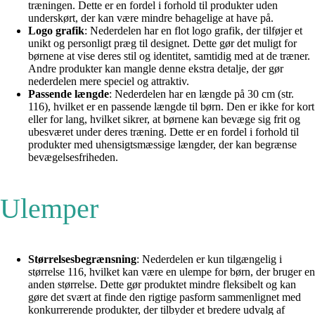
træningen. Dette er en fordel i forhold til produkter uden
underskørt, der kan være mindre behagelige at have på.
Logo grafik
: Nederdelen har en flot logo grafik, der tilføjer et
unikt og personligt præg til designet. Dette gør det muligt for
børnene at vise deres stil og identitet, samtidig med at de træner.
Andre produkter kan mangle denne ekstra detalje, der gør
nederdelen mere speciel og attraktiv.
Passende længde
: Nederdelen har en længde på 30 cm (str.
116), hvilket er en passende længde til børn. Den er ikke for kort
eller for lang, hvilket sikrer, at børnene kan bevæge sig frit og
ubesværet under deres træning. Dette er en fordel i forhold til
produkter med uhensigtsmæssige længder, der kan begrænse
bevægelsesfriheden.
Ulemper
Størrelsesbegrænsning
: Nederdelen er kun tilgængelig i
størrelse 116, hvilket kan være en ulempe for børn, der bruger en
anden størrelse. Dette gør produktet mindre fleksibelt og kan
gøre det svært at finde den rigtige pasform sammenlignet med
konkurrerende produkter, der tilbyder et bredere udvalg af