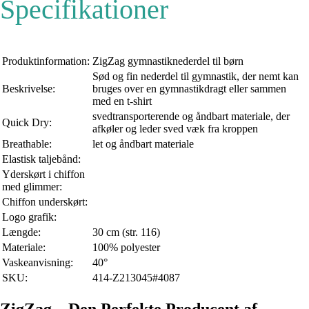
Specifikationer
Produktinformation:
ZigZag gymnastiknederdel til børn
Sød og fin nederdel til gymnastik, der nemt kan
Beskrivelse:
bruges over en gymnastikdragt eller sammen
med en t-shirt
svedtransporterende og åndbart materiale, der
Quick Dry:
afkøler og leder sved væk fra kroppen
Breathable:
let og åndbart materiale
Elastisk taljebånd:
Yderskørt i chiffon
med glimmer:
Chiffon underskørt:
Logo grafik:
Længde:
30 cm (str. 116)
Materiale:
100% polyester
Vaskeanvisning:
40°
SKU:
414-Z213045#4087
ZigZag – Den Perfekte Producent af