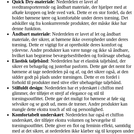
Quick Dry-materiale
: Nederdelen er lavet af
svedtransporterende og åndbart materiale, der hjælper med at
afkøle kroppen og lede sved væk. Dette er en stor fordel, da det
holder børnene tørre og komfortable under deres træning. Det
adskiller sig fra konkurrerende produkter, der måske ikke har
denne funktion.
Åndbart materiale
: Nederdelen er lavet af let og åndbart
materiale, der sikrer, at børnene ikke overopheder under deres
træning. Dette er vigtigt for at opretholde deres komfort og
ydeevne. Andre produkter kan være tunge og ikke så åndbare,
hvilket kan begrænse bevægelsesfriheden og forårsage ubehag.
Elastisk taljebånd
: Nederdelen har et elastisk taljebånd, der
sikrer en behagelig og justerbar pasform. Dette gør det nemt for
børnene at tage nederdelen på og af, og det sikrer også, at den
sidder godt på plads under træningen. Dette er en fordel i
forhold til produkter med stive eller ubehagelige taljebånd.
Stilfuldt design
: Nederdelen har et yderskørt i chiffon med
glimmer, der tilføjer et strejf af elegance og stil til
træningsoutfittet. Dette gør det muligt for børnene at føle sig
selvsikre og se godt ud, mens de træner. Andre produkter kan
mangle dette ekstra touch af stil og personlighed.
Komfortabelt underskørt
: Nederdelen har også et chiffon
underskørt, der tilføjer ekstra volumen og bevægelse til
træningsoutfittet. Dette giver en flot og feminin effekt, samtidig
med at det sikrer, at nederdelen ikke klæber sig til kroppen under