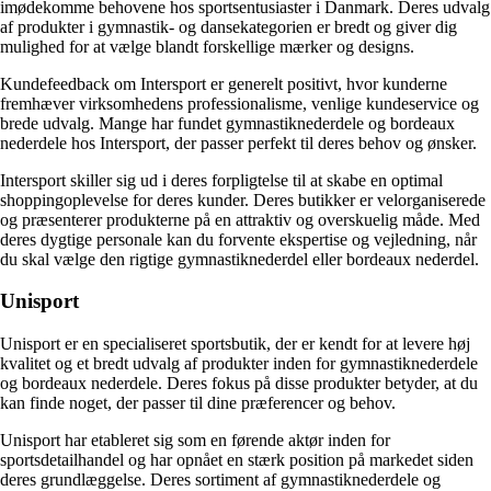
imødekomme behovene hos sportsentusiaster i Danmark. Deres udvalg
af produkter i gymnastik- og dansekategorien er bredt og giver dig
mulighed for at vælge blandt forskellige mærker og designs.
Kundefeedback om Intersport er generelt positivt, hvor kunderne
fremhæver virksomhedens professionalisme, venlige kundeservice og
brede udvalg. Mange har fundet gymnastiknederdele og bordeaux
nederdele hos Intersport, der passer perfekt til deres behov og ønsker.
Intersport skiller sig ud i deres forpligtelse til at skabe en optimal
shoppingoplevelse for deres kunder. Deres butikker er velorganiserede
og præsenterer produkterne på en attraktiv og overskuelig måde. Med
deres dygtige personale kan du forvente ekspertise og vejledning, når
du skal vælge den rigtige gymnastiknederdel eller bordeaux nederdel.
Unisport
Unisport er en specialiseret sportsbutik, der er kendt for at levere høj
kvalitet og et bredt udvalg af produkter inden for gymnastiknederdele
og bordeaux nederdele. Deres fokus på disse produkter betyder, at du
kan finde noget, der passer til dine præferencer og behov.
Unisport har etableret sig som en førende aktør inden for
sportsdetailhandel og har opnået en stærk position på markedet siden
deres grundlæggelse. Deres sortiment af gymnastiknederdele og