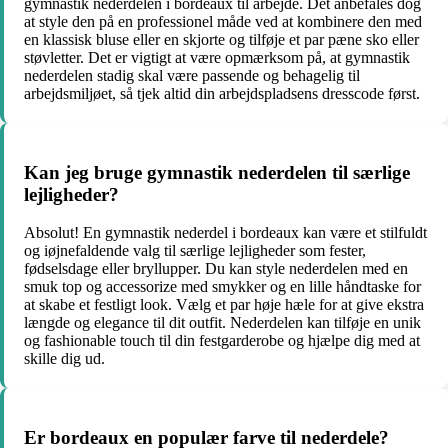
gymnastik nederdelen i bordeaux til arbejde. Det anbefales dog
at style den på en professionel måde ved at kombinere den med
en klassisk bluse eller en skjorte og tilføje et par pæne sko eller
støvletter. Det er vigtigt at være opmærksom på, at gymnastik
nederdelen stadig skal være passende og behagelig til
arbejdsmiljøet, så tjek altid din arbejdspladsens dresscode først.
Kan jeg bruge gymnastik nederdelen til særlige
lejligheder?
Absolut! En gymnastik nederdel i bordeaux kan være et stilfuldt
og iøjnefaldende valg til særlige lejligheder som fester,
fødselsdage eller bryllupper. Du kan style nederdelen med en
smuk top og accessorize med smykker og en lille håndtaske for
at skabe et festligt look. Vælg et par høje hæle for at give ekstra
længde og elegance til dit outfit. Nederdelen kan tilføje en unik
og fashionable touch til din festgarderobe og hjælpe dig med at
skille dig ud.
Er bordeaux en populær farve til nederdele?