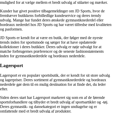
mulighed for at vælge mellem et bredt udvalg af stilarter og mærker.
Kunder har givet positive tilbagemeldinger om JD Sports, hvor de
fremhæver butikkens forbilledlige kundeservice og deres trendy
udvalg. Mange har fundet deres ønskede gymnastiknederdel eller
bordeaux nederdel hos JD Sports og har været tilfredse med kvaliteten
og pasformen.
JD Sports er kendt for at være en butik, der følger med de nyeste
trends inden for sportsmode og sørger for at have opdaterede
kollektioner i deres butikker. Deres udvalg er nøje udvalgt for at
matche forbrugernes præferencer og de seneste fashionstatements
inden for gymnastiknederdele og bordeaux nederdele.
Lagersport
Lagersport er en populær sportsbutik, der er kendt for sit store udvalg
og lagerpriser. Deres sortiment af gymnastiknederdele og bordeaux
nederdele gør dem til en mulig destination for at finde det, du leder
efter.
Siden deres start har Lagersport markeret sig som en af ​​de førende
sportsforhandlere og tilbyder et bredt udvalg af sportsartikler og -tøj.
Deres gymnastik- og dansekategori er ingen undtagelse og er
omfattende med et bredt udvalg af produkter.