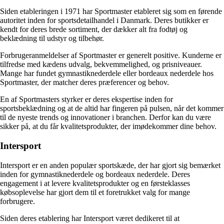
Siden etableringen i 1971 har Sportmaster etableret sig som en førende
autoritet inden for sportsdetailhandel i Danmark. Deres butikker er
kendt for deres brede sortiment, der dækker alt fra fodtøj og
beklædning til udstyr og tilbehør.
Forbrugeranmeldelser af Sportmaster er generelt positive. Kunderne er
tilfredse med kædens udvalg, bekvemmelighed, og prisniveauer.
Mange har fundet gymnastiknederdele eller bordeaux nederdele hos
Sportmaster, der matcher deres præferencer og behov.
En af Sportmasters styrker er deres ekspertise inden for
sportsbeklædning og at de altid har fingeren på pulsen, når det kommer
til de nyeste trends og innovationer i branchen. Derfor kan du være
sikker på, at du får kvalitetsprodukter, der imødekommer dine behov.
Intersport
Intersport er en anden populær sportskæde, der har gjort sig bemærket
inden for gymnastiknederdele og bordeaux nederdele. Deres
engagement i at levere kvalitetsprodukter og en førsteklasses
købsoplevelse har gjort dem til et foretrukket valg for mange
forbrugere.
Siden deres etablering har Intersport været dedikeret til at