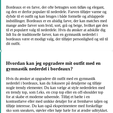
Bordeaux er en farve, der ofte betragtes som tidløs og elegant,
og den er derfor populær til nederdele. Farven tilføjer varme og
dybde til et outfit og kan bruges i både formelle og afslappede
indstillinger. Bordeaux er en alsidig farve, der kan matches med
mange andre farver som hvid, sort, grå og beige, hvilket gør den
til et populært valg til nederdele. Hvis du ønsker at adskille dig
lidt fra de traditionelle farver, kan en gymnastik nederdel i
bordeaux være et modigt valg, der tilføjer personlighed og stil til
dit outfit.
Hvordan kan jeg opgradere mit outfit med en
gymnastik nederdel i bordeaux?
Hvis du ønsker at opgradere dit outfit med en gymnastik
nederdel i bordeaux, kan du fokusere på detaljerne og tilføje
nogle trendy elementer. Du kan vælge at style nederdelen med
en trendy top, som f.eks. en crop top eller en off-shoulder top
for at skabe et moderne udseende. Tilføj et bælte i en
kontrastfarve eller med unikke detaljer for at fremhæve taljen og
tilføje interesse. Du kan også eksperimentere med forskellige
sko som sneakers, støvler eller høje hæle for at ændre udtrykket.