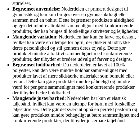
størrelser.
Begrænset anvendelse
: Nederdelen er primært designet til
gymnastik og kan kun bruges over en gymnastikdragt eller
sammen med en t-shirt. Dette begrænser produktets alsidighed
og gør det mindre attraktivt sammenlignet med konkurrerende
produkter, der kan bruges til forskellige aktiviteter og lejligheder.
Manglende variation
: Nederdelen har kun én farve og design,
hvilket kan være en ulempe for børn, der ønsker at udtrykke
deres personlighed og stil gennem deres tøjvalg. Dette gør
produktet mindre attraktivt sammenlignet med konkurrerende
produkter, der tilbyder et bredere udvalg af farver og designs.
Begrænset holdbarhed
: Da nederdelen er lavet af 100%
polyester, kan den være mindre holdbar sammenlignet med
produkter lavet af mere slidstærke materialer som bomuld eller
nylon. Dette kan gøre produktet mindre pålideligt og mindre
værd for pengene sammenlignet med konkurrerende produkter,
der tilbyder bedre holdbarhed.
Manglende justerbarhed
: Nederdelen har kun et elastisk
taljebånd, hvilket kan være en ulempe for børn med forskellige
taljestørrelser. Dette gør det svært at opnå en perfekt pasform og
kan gøre produktet mindre behageligt at bære sammenlignet med
konkurrerende produkter, der tilbyder justerbare taljebånd.