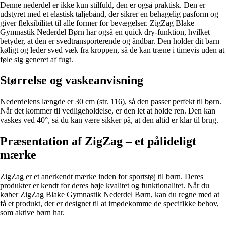
Denne nederdel er ikke kun stilfuld, den er også praktisk. Den er
udstyret med et elastisk taljebånd, der sikrer en behagelig pasform og
giver fleksibilitet til alle former for bevægelser. ZigZag Blake
Gymnastik Nederdel Børn har også en quick dry-funktion, hvilket
betyder, at den er svedtransporterende og åndbar. Den holder dit barn
køligt og leder sved væk fra kroppen, så de kan træne i timevis uden at
føle sig generet af fugt.
Størrelse og vaskeanvisning
Nederdelens længde er 30 cm (str. 116), så den passer perfekt til børn.
Når det kommer til vedligeholdelse, er den let at holde ren. Den kan
vaskes ved 40°, så du kan være sikker på, at den altid er klar til brug.
Præsentation af ZigZag – et pålideligt
mærke
ZigZag er et anerkendt mærke inden for sportstøj til børn. Deres
produkter er kendt for deres høje kvalitet og funktionalitet. Når du
køber ZigZag Blake Gymnastik Nederdel Børn, kan du regne med at
få et produkt, der er designet til at imødekomme de specifikke behov,
som aktive børn har.