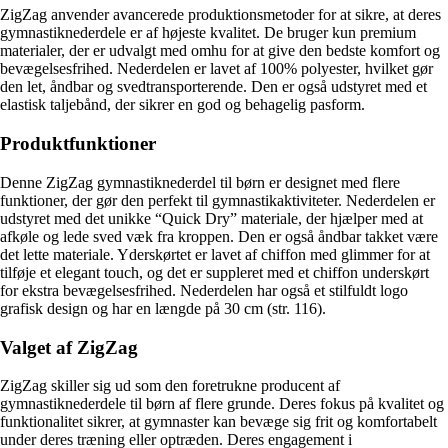
ZigZag anvender avancerede produktionsmetoder for at sikre, at deres
gymnastiknederdele er af højeste kvalitet. De bruger kun premium
materialer, der er udvalgt med omhu for at give den bedste komfort og
bevægelsesfrihed. Nederdelen er lavet af 100% polyester, hvilket gør
den let, åndbar og svedtransporterende. Den er også udstyret med et
elastisk taljebånd, der sikrer en god og behagelig pasform.
Produktfunktioner
Denne ZigZag gymnastiknederdel til børn er designet med flere
funktioner, der gør den perfekt til gymnastikaktiviteter. Nederdelen er
udstyret med det unikke “Quick Dry” materiale, der hjælper med at
afkøle og lede sved væk fra kroppen. Den er også åndbar takket være
det lette materiale. Yderskørtet er lavet af chiffon med glimmer for at
tilføje et elegant touch, og det er suppleret med et chiffon underskørt
for ekstra bevægelsesfrihed. Nederdelen har også et stilfuldt logo
grafisk design og har en længde på 30 cm (str. 116).
Valget af ZigZag
ZigZag skiller sig ud som den foretrukne producent af
gymnastiknederdele til børn af flere grunde. Deres fokus på kvalitet og
funktionalitet sikrer, at gymnaster kan bevæge sig frit og komfortabelt
under deres træning eller optræden. Deres engagement i