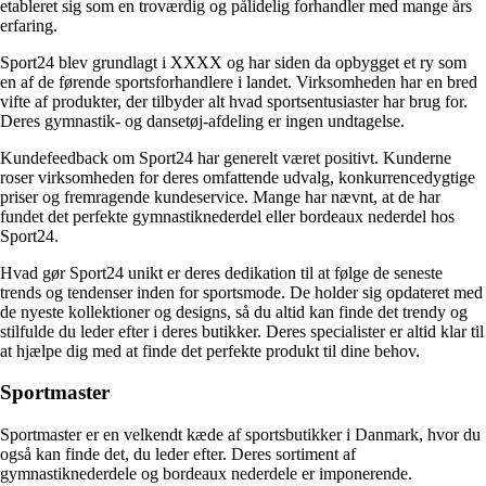
etableret sig som en troværdig og pålidelig forhandler med mange års
erfaring.
Sport24 blev grundlagt i XXXX og har siden da opbygget et ry som
en af ​​de førende sportsforhandlere i landet. Virksomheden har en bred
vifte af produkter, der tilbyder alt hvad sportsentusiaster har brug for.
Deres gymnastik- og dansetøj-afdeling er ingen undtagelse.
Kundefeedback om Sport24 har generelt været positivt. Kunderne
roser virksomheden for deres omfattende udvalg, konkurrencedygtige
priser og fremragende kundeservice. Mange har nævnt, at de har
fundet det perfekte gymnastiknederdel eller bordeaux nederdel hos
Sport24.
Hvad gør Sport24 unikt er deres dedikation til at følge de seneste
trends og tendenser inden for sportsmode. De holder sig opdateret med
de nyeste kollektioner og designs, så du altid kan finde det trendy og
stilfulde du leder efter i deres butikker. Deres specialister er altid klar til
at hjælpe dig med at finde det perfekte produkt til dine behov.
Sportmaster
Sportmaster er en velkendt kæde af sportsbutikker i Danmark, hvor du
også kan finde det, du leder efter. Deres sortiment af
gymnastiknederdele og bordeaux nederdele er imponerende.