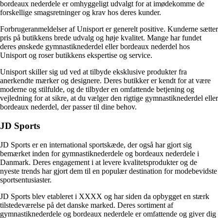
bordeaux nederdele er omhyggeligt udvalgt for at imødekomme de
forskellige smagsretninger og krav hos deres kunder.
Forbrugeranmeldelser af Unisport er generelt positive. Kunderne sætter
pris på butikkens brede udvalg og høje kvalitet. Mange har fundet
deres ønskede gymnastiknederdel eller bordeaux nederdel hos
Unisport og roser butikkens ekspertise og service.
Unisport skiller sig ud ved at tilbyde eksklusive produkter fra
anerkendte mærker og designere. Deres butikker er kendt for at være
moderne og stilfulde, og de tilbyder en omfattende betjening og
vejledning for at sikre, at du vælger den rigtige gymnastiknederdel eller
bordeaux nederdel, der passer til dine behov.
JD Sports
JD Sports er en international sportskæde, der også har gjort sig
bemærket inden for gymnastiknederdele og bordeaux nederdele i
Danmark. Deres engagement i at levere kvalitetsprodukter og de
nyeste trends har gjort dem til en populær destination for modebevidste
sportsentusiaster.
JD Sports blev etableret i XXXX og har siden da opbygget en stærk
tilstedeværelse på det danske marked. Deres sortiment af
gymnastiknederdele og bordeaux nederdele er omfattende og giver dig