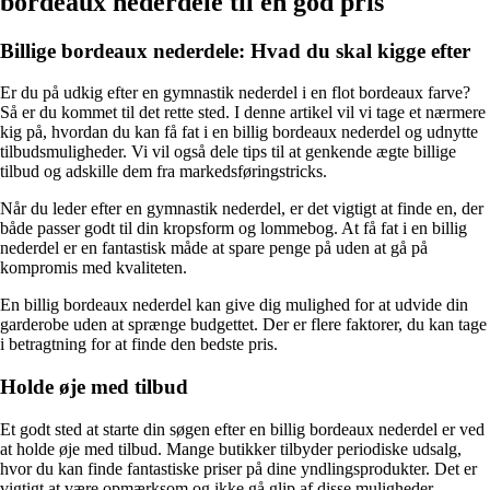
bordeaux nederdele til en god pris
Billige bordeaux nederdele: Hvad du skal kigge efter
Er du på udkig efter en gymnastik nederdel i en flot bordeaux farve?
Så er du kommet til det rette sted. I denne artikel vil vi tage et nærmere
kig på, hvordan du kan få fat i en billig bordeaux nederdel og udnytte
tilbudsmuligheder. Vi vil også dele tips til at genkende ægte billige
tilbud og adskille dem fra markedsføringstricks.
Når du leder efter en gymnastik nederdel, er det vigtigt at finde en, der
både passer godt til din kropsform og lommebog. At få fat i en billig
nederdel er en fantastisk måde at spare penge på uden at gå på
kompromis med kvaliteten.
En billig bordeaux nederdel kan give dig mulighed for at udvide din
garderobe uden at sprænge budgettet. Der er flere faktorer, du kan tage
i betragtning for at finde den bedste pris.
Holde øje med tilbud
Et godt sted at starte din søgen efter en billig bordeaux nederdel er ved
at holde øje med tilbud. Mange butikker tilbyder periodiske udsalg,
hvor du kan finde fantastiske priser på dine yndlingsprodukter. Det er
vigtigt at være opmærksom og ikke gå glip af disse muligheder.