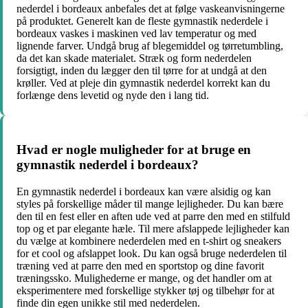
nederdel i bordeaux anbefales det at følge vaskeanvisningerne
på produktet. Generelt kan de fleste gymnastik nederdele i
bordeaux vaskes i maskinen ved lav temperatur og med
lignende farver. Undgå brug af blegemiddel og tørretumbling,
da det kan skade materialet. Stræk og form nederdelen
forsigtigt, inden du lægger den til tørre for at undgå at den
krøller. Ved at pleje din gymnastik nederdel korrekt kan du
forlænge dens levetid og nyde den i lang tid.
Hvad er nogle muligheder for at bruge en
gymnastik nederdel i bordeaux?
En gymnastik nederdel i bordeaux kan være alsidig og kan
styles på forskellige måder til mange lejligheder. Du kan bære
den til en fest eller en aften ude ved at parre den med en stilfuld
top og et par elegante hæle. Til mere afslappede lejligheder kan
du vælge at kombinere nederdelen med en t-shirt og sneakers
for et cool og afslappet look. Du kan også bruge nederdelen til
træning ved at parre den med en sportstop og dine favorit
træningssko. Mulighederne er mange, og det handler om at
eksperimentere med forskellige stykker tøj og tilbehør for at
finde din egen unikke stil med nederdelen.