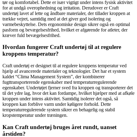
tør og komfortabel. Dette er især vigtigt under intens fysisk aktivitet
for at undgå overophedning og irritation. Derudover er Craft
undertøj lavet af lette og åndbare materialer, der tillader kroppen at
trække vejret, samtidig med at det giver god isolering og
varmebeskyttelse. Dets ergonomiske design sikrer også en optimal
pasform og bevægelsesfrihed, hvilket er afgørende for atleter, der
kræver fuld bevægelsesfrihed.
Hvordan fungerer Craft undertøj til at regulere
kroppens temperatur?
Craft undertøj er designet til at regulere kroppens temperatur ved
hjælp af avancerede materialer og teknologier. Det har et system
kaldet “Clima Management System”, der kombinerer
fugttransporterende egenskaber med temperaturregulerende
egenskaber. Undertøjet fjerner sved fra kroppen og transporterer det
til det ydre lag, hvor det kan fordampe, hvilket hjælper med at afkøle
kroppen under intens aktivitet. Samtidig isolerer det også, så
kroppen kan forblive varm under køligere forhold. Dette
temperaturregulerende system sikrer en behagelig og stabil
kropstemperatur under træningen.
Kan Craft undertøj bruges året rundt, uanset
årstiden?