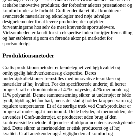
at skabe innovative produkter, der forbedrer atleters præstationer og
komfort under alle forhold. Craft er dedikeret til at kombinere
avancerede materialer og teknologier med nøje udvalgte
designelementer for at levere produkter, der opfylder
forventningerne hos selv de mest krævende sportsudøvere.
Virksomheden er kendt for sin ekspertise inden for tøjer fremstilling
og har etableret sig som en førende aktør på markedet for
sportsundertøj.
Produktionsmetoder
Crafts produktionsmetoder er kendetegnet ved høj kvalitet og
omhyggelig håndværksmæssig ekspertise. Deres
undertøjskollektioner fremstilles med innovative teknikker og
materialer af høj kvalitet. For det specificerede undertøj til herrer
bruger Craft en kombination af 47% polyester, 42% merinould og
11% polyamid. Denne sammensætning sikrer, at undertøjet er både
tyndt, blødt og let åndbart, mens det stadig holder kroppen varm og
regulere temperaturen. Et af de særlige træk ved Craft-produkter er
brugen af mulesing-fri merinould. Dette betyder, at merinoulden, der
anvendes i Craft-undertøjet, er produceret uden brug af den
kontroversielle metode til fjernelse af uldproducentens overskydende
hud. Dette sikrer, at merinoulden er etisk produceret og af høj
kvalitet. Craft anerkender også vigtigheden af ​​komfort og