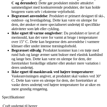
C og derunder)
: Dette gør produktet mindre attraktivt
sammenlignet med konkurrerende produkter, der kan holde
brugeren varm selv i ekstreme vejrforhold.
Begrænset anvendelse
: Produktet er primært designet til ski-,
outdoor- og hverdagsbrug. Dette kan være en ulempe for
dem, der ønsker et mere specialiseret undertøj til specifikke
aktiviteter som løb eller cykling.
Ikke egnet til varme omgivelser
: Da produktet er lavet af
merinould, kan det være for varmt at bruge i temperaturer
over 15° C. Dette kan begrænse dets anvendelse i varmere
klimaer eller under intense træningsforhold.
Begrænset stilvalg
: Produktet kommer kun i en trøje med
rund hals og lange ærmer samt bukser med elastisk kantbånd
og lange ben. Dette kan være en ulempe for dem, der
foretrækker forskellige stilarter eller ønsker mere variation i
deres undertøj.
Ikke egnet til maskinvask ved højere temperaturer
:
Vaskeanvisningen angiver, at produktet skal vaskes ved 30°
C. Dette kan være en ulempe for dem, der foretrækker at
vaske deres undertøj ved højere temperaturer for at sikre en
mere grundig rengøring.
Specifikationer
Craft undertøj til herrer