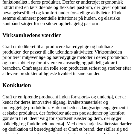
funktionalitet i deres produkter. Derfor er undertøjet ergonomisk
udført med en tætsiddende og fleksibel pasform, der giver optimal
bevægelsesfrihed og komfort under forskellige aktiviteter. Flade
sømme eliminerer potentielle irritationer på huden, og elastiske
kantbånd sørger for en sikker og behagelig pasform.
Virksomhedens værdier
Craft er dedikeret til at producere bæredygtige og holdbare
produkter, der passer til alle udendørs aktiviteter. Virksomheden
prioriterer miljøvenlige og bæredygtige metoder i deres produktion
og har skabt et ry for at være en ansvarlig og pålidelig aktør i
branchen. Craft tager sin rolle som producent seriøst og stræber efter
at levere produkter af højeste kvalitet til sine kunder.
Konklusion
Craft er en førende producent inden for sports- og undertøj, der er
kendt for deres innovative tilgang, kvalitetsmaterialer og
omhyggelige produktion. Virksomhedens langvarige engagement i
at skabe produkter, der forbedrer atleters præstationer og komfort,
gør dem til et ideelt valg for sportsentusiaster og dem, der søger
pålideligt og funktionelt undertøj. Med deres høje kvalitetsstandarder
og dedikation til bæredygtighed er Craft et brand, der skiller sig ud