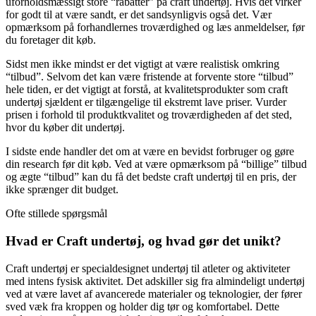
uforholdsmæssigt store “rabatter” på craft undertøj. Hvis det virker
for godt til at være sandt, er det sandsynligvis også det. Vær
opmærksom på forhandlernes troværdighed og læs anmeldelser, før
du foretager dit køb.
Sidst men ikke mindst er det vigtigt at være realistisk omkring
“tilbud”. Selvom det kan være fristende at forvente store “tilbud”
hele tiden, er det vigtigt at forstå, at kvalitetsprodukter som craft
undertøj sjældent er tilgængelige til ekstremt lave priser. Vurder
prisen i forhold til produktkvalitet og troværdigheden af det sted,
hvor du køber dit undertøj.
I sidste ende handler det om at være en bevidst forbruger og gøre
din research før dit køb. Ved at være opmærksom på “billige” tilbud
og ægte “tilbud” kan du få det bedste craft undertøj til en pris, der
ikke sprænger dit budget.
Ofte stillede spørgsmål
Hvad er Craft undertøj, og hvad gør det unikt?
Craft undertøj er specialdesignet undertøj til atleter og aktiviteter
med intens fysisk aktivitet. Det adskiller sig fra almindeligt undertøj
ved at være lavet af avancerede materialer og teknologier, der fører
sved væk fra kroppen og holder dig tør og komfortabel. Dette