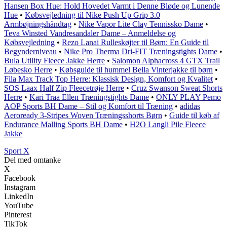
Hansen Box Hue: Hold Hovedet Varmt i Denne Bløde og Lunende
Hue
•
Købsvejledning til Nike Push Up Grip 3.0
Armbøjningshåndtag
•
Nike Vapor Lite Clay Tennissko Dame
•
Teva Winsted Vandresandaler Dame – Anmeldelse og
Købsvejledning
•
Rezo Lanai Rulleskøjter til Børn: En Guide til
Begynderniveau
•
Nike Pro Therma Dri-FIT Træningstights Dame
•
Bula Utility Fleece Jakke Herre
•
Salomon Alphacross 4 GTX Trail
Løbesko Herre
•
Købsguide til hummel Bella Vinterjakke til børn
•
Fila Max Track Top Herre: Klassisk Design, Komfort og Kvalitet
•
SOS Laax Half Zip Fleecetrøje Herre
•
Cruz Swanson Sweat Shorts
Herre
•
Kari Traa Ellen Træningstights Dame
•
ONLY PLAY Pemo
AOP Sports BH Dame – Stil og Komfort til Træning
•
adidas
Aeroready 3-Stripes Woven Træningsshorts Børn
•
Guide til køb af
Endurance Malling Sports BH Dame
•
H2O Langli Pile Fleece
Jakke
Sport X
Del med omtanke
X
Facebook
Instagram
LinkedIn
YouTube
Pinterest
TikTok