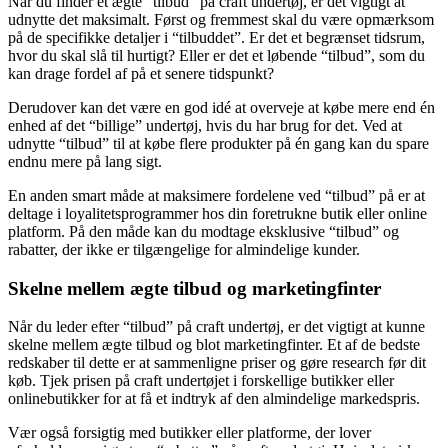
Når du finder et ægte “tilbud” på craft undertøj, er det vigtigt at
udnytte det maksimalt. Først og fremmest skal du være opmærksom
på de specifikke detaljer i “tilbuddet”. Er det et begrænset tidsrum,
hvor du skal slå til hurtigt? Eller er det et løbende “tilbud”, som du
kan drage fordel af på et senere tidspunkt?
Derudover kan det være en god idé at overveje at købe mere end én
enhed af det “billige” undertøj, hvis du har brug for det. Ved at
udnytte “tilbud” til at købe flere produkter på én gang kan du spare
endnu mere på lang sigt.
En anden smart måde at maksimere fordelene ved “tilbud” på er at
deltage i loyalitetsprogrammer hos din foretrukne butik eller online
platform. På den måde kan du modtage eksklusive “tilbud” og
rabatter, der ikke er tilgængelige for almindelige kunder.
Skelne mellem ægte tilbud og marketingfinter
Når du leder efter “tilbud” på craft undertøj, er det vigtigt at kunne
skelne mellem ægte tilbud og blot marketingfinter. Et af de bedste
redskaber til dette er at sammenligne priser og gøre research før dit
køb. Tjek prisen på craft undertøjet i forskellige butikker eller
onlinebutikker for at få et indtryk af den almindelige markedspris.
Vær også forsigtig med butikker eller platforme, der lover