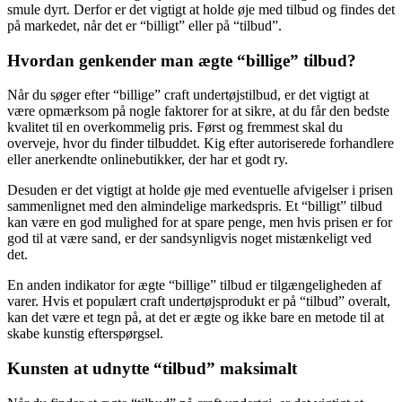
smule dyrt. Derfor er det vigtigt at holde øje med tilbud og findes det
på markedet, når det er “billigt” eller på “tilbud”.
Hvordan genkender man ægte “billige” tilbud?
Når du søger efter “billige” craft undertøjstilbud, er det vigtigt at
være opmærksom på nogle faktorer for at sikre, at du får den bedste
kvalitet til en overkommelig pris. Først og fremmest skal du
overveje, hvor du finder tilbuddet. Kig efter autoriserede forhandlere
eller anerkendte onlinebutikker, der har et godt ry.
Desuden er det vigtigt at holde øje med eventuelle afvigelser i prisen
sammenlignet med den almindelige markedspris. Et “billigt” tilbud
kan være en god mulighed for at spare penge, men hvis prisen er for
god til at være sand, er der sandsynligvis noget mistænkeligt ved
det.
En anden indikator for ægte “billige” tilbud er tilgængeligheden af
varer. Hvis et populært craft undertøjsprodukt er på “tilbud” overalt,
kan det være et tegn på, at det er ægte og ikke bare en metode til at
skabe kunstig efterspørgsel.
Kunsten at udnytte “tilbud” maksimalt