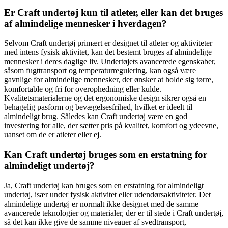
Er Craft undertøj kun til atleter, eller kan det bruges
af almindelige mennesker i hverdagen?
Selvom Craft undertøj primært er designet til atleter og aktiviteter
med intens fysisk aktivitet, kan det bestemt bruges af almindelige
mennesker i deres daglige liv. Undertøjets avancerede egenskaber,
såsom fugttransport og temperaturregulering, kan også være
gavnlige for almindelige mennesker, der ønsker at holde sig tørre,
komfortable og fri for overophedning eller kulde.
Kvalitetsmaterialerne og det ergonomiske design sikrer også en
behagelig pasform og bevægelsesfrihed, hvilket er ideelt til
almindeligt brug. Således kan Craft undertøj være en god
investering for alle, der sætter pris på kvalitet, komfort og ydeevne,
uanset om de er atleter eller ej.
Kan Craft undertøj bruges som en erstatning for
almindeligt undertøj?
Ja, Craft undertøj kan bruges som en erstatning for almindeligt
undertøj, især under fysisk aktivitet eller udendørsaktiviteter. Det
almindelige undertøj er normalt ikke designet med de samme
avancerede teknologier og materialer, der er til stede i Craft undertøj,
så det kan ikke give de samme niveauer af svedtransport,