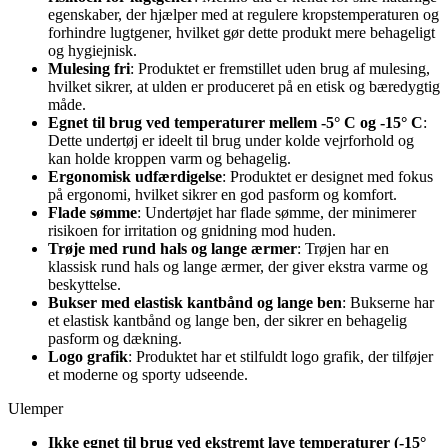
egenskaber, der hjælper med at regulere kropstemperaturen og
forhindre lugtgener, hvilket gør dette produkt mere behageligt
og hygiejnisk.
Mulesing fri
: Produktet er fremstillet uden brug af mulesing,
hvilket sikrer, at ulden er produceret på en etisk og bæredygtig
måde.
Egnet til brug ved temperaturer mellem -5° C og -15° C
:
Dette undertøj er ideelt til brug under kolde vejrforhold og
kan holde kroppen varm og behagelig.
Ergonomisk udfærdigelse
: Produktet er designet med fokus
på ergonomi, hvilket sikrer en god pasform og komfort.
Flade sømme
: Undertøjet har flade sømme, der minimerer
risikoen for irritation og gnidning mod huden.
Trøje med rund hals og lange ærmer
: Trøjen har en
klassisk rund hals og lange ærmer, der giver ekstra varme og
beskyttelse.
Bukser med elastisk kantbånd og lange ben
: Bukserne har
et elastisk kantbånd og lange ben, der sikrer en behagelig
pasform og dækning.
Logo grafik
: Produktet har et stilfuldt logo grafik, der tilføjer
et moderne og sporty udseende.
Ulemper
Ikke egnet til brug ved ekstremt lave temperaturer (-15°