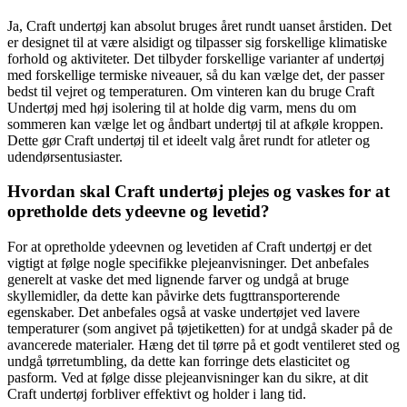
Ja, Craft undertøj kan absolut bruges året rundt uanset årstiden. Det
er designet til at være alsidigt og tilpasser sig forskellige klimatiske
forhold og aktiviteter. Det tilbyder forskellige varianter af undertøj
med forskellige termiske niveauer, så du kan vælge det, der passer
bedst til vejret og temperaturen. Om vinteren kan du bruge Craft
Undertøj med høj isolering til at holde dig varm, mens du om
sommeren kan vælge let og åndbart undertøj til at afkøle kroppen.
Dette gør Craft undertøj til et ideelt valg året rundt for atleter og
udendørsentusiaster.
Hvordan skal Craft undertøj plejes og vaskes for at
opretholde dets ydeevne og levetid?
For at opretholde ydeevnen og levetiden af ​​Craft undertøj er det
vigtigt at følge nogle specifikke plejeanvisninger. Det anbefales
generelt at vaske det med lignende farver og undgå at bruge
skyllemidler, da dette kan påvirke dets fugttransporterende
egenskaber. Det anbefales også at vaske undertøjet ved lavere
temperaturer (som angivet på tøjetiketten) for at undgå skader på de
avancerede materialer. Hæng det til tørre på et godt ventileret sted og
undgå tørretumbling, da dette kan forringe dets elasticitet og
pasform. Ved at følge disse plejeanvisninger kan du sikre, at dit
Craft undertøj forbliver effektivt og holder i lang tid.