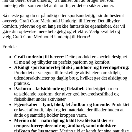
når du bærer dette undertøj. Så uanset om du bruger det som
undertøj eller som en del af dit outfit, er det en sikker vinder.
Så næste gang du er på udkig efter sportsundertøj, bør du bestemt
overveje Craft Core Merinould Undertøj til Herrer. Det tilbyder
komfort, ydeevne og en lang række fantastiske egenskaber, der vil
gøre din oplevelse mere behagelig og effektiv. Vælg kvalitet og
vælg Craft Core Merinould Undertøj til Herrer!
Fordele
Craft undertøj til herrer
: Dette produkt er specielt designet
til mænd og tilbyder en perfekt pasform og komfort.
Alsidigt sportsundertøj til ski-, outdoor- og hverdagsbrug
:
Produktet er velegnet til forskellige aktiviteter som skiløb,
udendørsaktiviteter og daglig brug, hvilket gør det alsidigt og
praktisk.
Pasform – tætsiddende og fleksibel
: Undertøjet har en
tætsiddende pasform, der giver god bevægelsesfrihed og
fleksibilitet under aktiviteter.
Egenskaber – tynd, blød, let åndbar og lunende
: Produktet
er lavet af tyndt, blødt og let materiale, der tillader huden at
ånde og samtidig holder kroppen varm.
Merino uld – naturligt og blødt kvalitetsuld der er
temperaturregulerende og åndbart, samt mindsker
risikoen for lugtgener
: Merino uld er kendt for sine naturlige