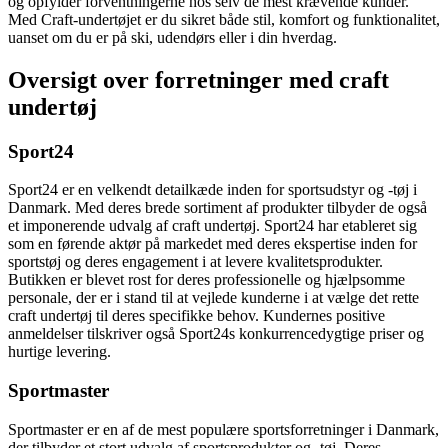
og opfylder forventningerne hos selv de mest krævende kunder.
Med Craft-undertøjet er du sikret både stil, komfort og funktionalitet,
uanset om du er på ski, udendørs eller i din hverdag.
Oversigt over forretninger med craft
undertøj
Sport24
Sport24 er en velkendt detailkæde inden for sportsudstyr og -tøj i
Danmark. Med deres brede sortiment af produkter tilbyder de også
et imponerende udvalg af craft undertøj. Sport24 har etableret sig
som en førende aktør på markedet med deres ekspertise inden for
sportstøj og deres engagement i at levere kvalitetsprodukter.
Butikken er blevet rost for deres professionelle og hjælpsomme
personale, der er i stand til at vejlede kunderne i at vælge det rette
craft undertøj til deres specifikke behov. Kundernes positive
anmeldelser tilskriver også Sport24s konkurrencedygtige priser og
hurtige levering.
Sportmaster
Sportmaster er en af de mest populære sportsforretninger i Danmark,
der tilbyder et stort udvalg af sportsprodukter og -tøj. Deres