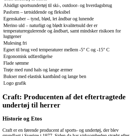
Alsidigt sportsundertøj til ski-, outdoor- og hverdagsbrug
Pasform – tætsiddende og fleksibel
Egenskaber – tynd, blød, let åndbar og lunende
Merino uld – naturligt og blødt kvalitetsuld der er
temperaturregulerende og åndbart, samt mindsker risikoen for
lugtgener
Mulesing fri
Egnet til brug ved temperaturer mellem -5° C og -15° C
Ergonomisk udfærdigelse
Flade sømme
Trøje med rund hals og lange ærmer
Bukser med elastisk kantbånd og lange ben
Logo grafik
Craft: Producenten af det eftertragtede
undertøj til herrer
Historie og Etos
Craft er en førende producent af sports- og undertøj, der blev
grundlagt i Sverige i 1977. Siden da har virksomheden stræbt efter