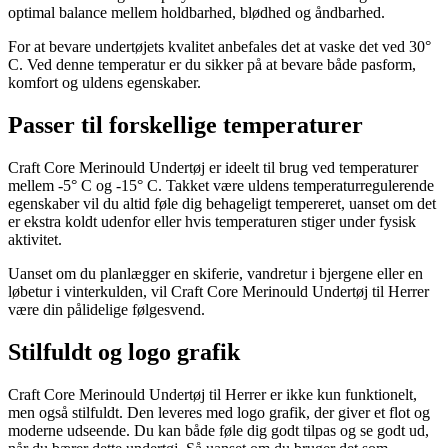
optimal balance mellem holdbarhed, blødhed og åndbarhed.
For at bevare undertøjets kvalitet anbefales det at vaske det ved 30°
C. Ved denne temperatur er du sikker på at bevare både pasform,
komfort og uldens egenskaber.
Passer til forskellige temperaturer
Craft Core Merinould Undertøj er ideelt til brug ved temperaturer
mellem -5° C og -15° C. Takket være uldens temperaturregulerende
egenskaber vil du altid føle dig behageligt tempereret, uanset om det
er ekstra koldt udenfor eller hvis temperaturen stiger under fysisk
aktivitet.
Uanset om du planlægger en skiferie, vandretur i bjergene eller en
løbetur i vinterkulden, vil Craft Core Merinould Undertøj til Herrer
være din pålidelige følgesvend.
Stilfuldt og logo grafik
Craft Core Merinould Undertøj til Herrer er ikke kun funktionelt,
men også stilfuldt. Den leveres med logo grafik, der giver et flot og
moderne udseende. Du kan både føle dig godt tilpas og se godt ud,