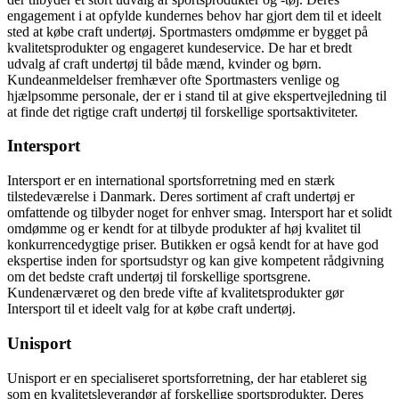
engagement i at opfylde kundernes behov har gjort dem til et ideelt
sted at købe craft undertøj. Sportmasters omdømme er bygget på
kvalitetsprodukter og engageret kundeservice. De har et bredt
udvalg af craft undertøj til både mænd, kvinder og børn.
Kundeanmeldelser fremhæver ofte Sportmasters venlige og
hjælpsomme personale, der er i stand til at give ekspertvejledning til
at finde det rigtige craft undertøj til forskellige sportsaktiviteter.
Intersport
Intersport er en international sportsforretning med en stærk
tilstedeværelse i Danmark. Deres sortiment af craft undertøj er
omfattende og tilbyder noget for enhver smag. Intersport har et solidt
omdømme og er kendt for at tilbyde produkter af høj kvalitet til
konkurrencedygtige priser. Butikken er også kendt for at have god
ekspertise inden for sportsudstyr og kan give kompetent rådgivning
om det bedste craft undertøj til forskellige sportsgrene.
Kundenærværet og den brede vifte af kvalitetsprodukter gør
Intersport til et ideelt valg for at købe craft undertøj.
Unisport
Unisport er en specialiseret sportsforretning, der har etableret sig
som en kvalitetsleverandør af forskellige sportsprodukter. Deres