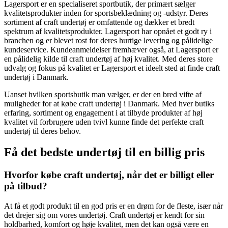
Lagersport er en specialiseret sportbutik, der primært sælger
kvalitetsprodukter inden for sportsbeklædning og -udstyr. Deres
sortiment af craft undertøj er omfattende og dækker et bredt
spektrum af kvalitetsprodukter. Lagersport har opnået et godt ry i
branchen og er blevet rost for deres hurtige levering og pålidelige
kundeservice. Kundeanmeldelser fremhæver også, at Lagersport er
en pålidelig kilde til craft undertøj af høj kvalitet. Med deres store
udvalg og fokus på kvalitet er Lagersport et ideelt sted at finde craft
undertøj i Danmark.
Uanset hvilken sportsbutik man vælger, er der en bred vifte af
muligheder for at købe craft undertøj i Danmark. Med hver butiks
erfaring, sortiment og engagement i at tilbyde produkter af høj
kvalitet vil forbrugere uden tvivl kunne finde det perfekte craft
undertøj til deres behov.
Få det bedste undertøj til en billig pris
Hvorfor købe craft undertøj, når det er billigt eller
på tilbud?
At få et godt produkt til en god pris er en drøm for de fleste, især når
det drejer sig om vores undertøj. Craft undertøj er kendt for sin
holdbarhed, komfort og høje kvalitet, men det kan også være en