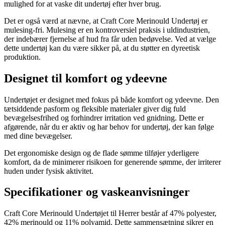
mulighed for at vaske dit undertøj efter hver brug.
Det er også værd at nævne, at Craft Core Merinould Undertøj er
mulesing-fri. Mulesing er en kontroversiel praksis i uldindustrien,
der indebærer fjernelse af hud fra får uden bedøvelse. Ved at vælge
dette undertøj kan du være sikker på, at du støtter en dyreetisk
produktion.
Designet til komfort og ydeevne
Undertøjet er designet med fokus på både komfort og ydeevne. Den
tætsiddende pasform og fleksible materialer giver dig fuld
bevægelsesfrihed og forhindrer irritation ved gnidning. Dette er
afgørende, når du er aktiv og har behov for undertøj, der kan følge
med dine bevægelser.
Det ergonomiske design og de flade sømme tilføjer yderligere
komfort, da de minimerer risikoen for generende sømme, der irriterer
huden under fysisk aktivitet.
Specifikationer og vaskeanvisninger
Craft Core Merinould Undertøjet til Herrer består af 47% polyester,
42% merinould og 11% polyamid. Dette sammensætning sikrer en