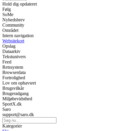
Hold dig opdateret
Følg
SoMe
Nyhedsbrev
Community
Området
Intern navigation
Websitekort
Opslag
Dataarkiv
Tekstunivers
Feed
Retssystem
Browserdata
Fortrolighed
Lov om ophavsret
Brugsvilkår
Brugeradgang
Miljøbevidsthed
SportX.dk
Saro
support@saro.dk
Kategorier