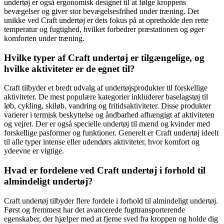
undertøj er også ergonomisk designet til at følge kroppens
bevægelser og giver stor bevægelsesfrihed under træning. Det
unikke ved Craft undertøj er dets fokus på at opretholde den rette
temperatur og fugtighed, hvilket forbedrer præstationen og øger
komforten under træning.
Hvilke typer af Craft undertøj er tilgængelige, og
hvilke aktiviteter er de egnet til?
Craft tilbyder et bredt udvalg af undertøjsprodukter til forskellige
aktiviteter. De mest populære kategorier inkluderer baselagstøj til
løb, cykling, skiløb, vandring og fritidsaktiviteter. Disse produkter
varierer i termisk beskyttelse og åndbarhed afhængigt af aktiviteten
og vejret. Der er også specielle undertøj til mænd og kvinder med
forskellige pasformer og funktioner. Generelt er Craft undertøj ideelt
til alle typer intense eller udendørs aktiviteter, hvor komfort og
ydeevne er vigtige.
Hvad er fordelene ved Craft undertøj i forhold til
almindeligt undertøj?
Craft undertøj tilbyder flere fordele i forhold til almindeligt undertøj.
Først og fremmest har det avancerede fugttransporterende
egenskaber, der hjælper med at fjerne sved fra kroppen og holde dig