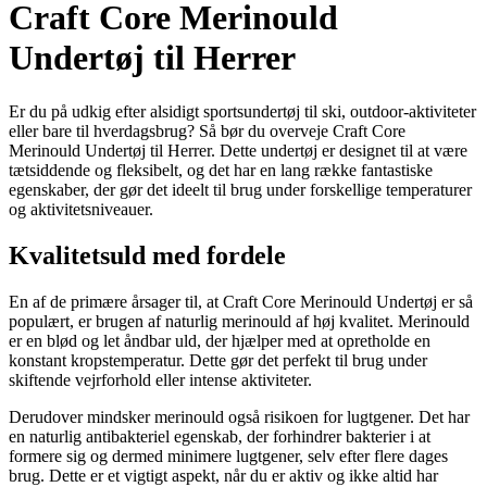
Craft Core Merinould
Undertøj til Herrer
Er du på udkig efter alsidigt sportsundertøj til ski, outdoor-aktiviteter
eller bare til hverdagsbrug? Så bør du overveje Craft Core
Merinould Undertøj til Herrer. Dette undertøj er designet til at være
tætsiddende og fleksibelt, og det har en lang række fantastiske
egenskaber, der gør det ideelt til brug under forskellige temperaturer
og aktivitetsniveauer.
Kvalitetsuld med fordele
En af de primære årsager til, at Craft Core Merinould Undertøj er så
populært, er brugen af naturlig merinould af høj kvalitet. Merinould
er en blød og let åndbar uld, der hjælper med at opretholde en
konstant kropstemperatur. Dette gør det perfekt til brug under
skiftende vejrforhold eller intense aktiviteter.
Derudover mindsker merinould også risikoen for lugtgener. Det har
en naturlig antibakteriel egenskab, der forhindrer bakterier i at
formere sig og dermed minimere lugtgener, selv efter flere dages
brug. Dette er et vigtigt aspekt, når du er aktiv og ikke altid har