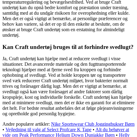
temperaturregulering og bevægelsesfrihed. Ved at bruge Craft
undertøj kan du opnå bedre komfort og præstation under træning,
samtidig med at du undgår risikoen for overophedning eller kulde.
Men det er også vigtigt at bemærke, at personlige præferencer og
behov kan variere, så det er op til den enkelte at beslutte, om de
ønsker at bruge Craft undertøj som en erstatning for almindeligt
undertøj.
Kan Craft undertøj bruges til at forhindre svedlugt?
Ja, Craft undertøj kan hjælpe med at reducere svedlugt i visse
situationer. Det avancerede materiale og den fugttransporterende
teknologi hjælper med at fjerne sved fra kroppen og forhindre
ophobning af svedlugt. Ved at holde kroppen tør og transportere
sved væk reducerer Craft undertøj miljøet, hvor bakterier normalt
trives og forårsager dårlig lugt. Men det er vigtigt at bemærke, at
svedlugt også kan være forårsaget af andre faktorer som dårlig
kropspleje, kost og individuelle forskelle. Craft undertøj kan hjælpe
med at minimere svedlugt, men det er ikke en garanti for at eliminere
det helt. For bedste resultat anbefales det at følge plejeanvisningerne
og opretholde god personlig hygiejne.
Andre populære artikler:
Nike Sportswear Club Joggingbukser Børn
•
Vejledning til valg af Select Profcare K Tape
•
Alt du behøver at
vide om Peak Performance Helium Down Dunjakke Børn
•
Helly