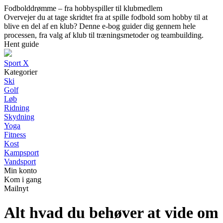
Fodbolddrømme – fra hobbyspiller til klubmedlem
Overvejer du at tage skridtet fra at spille fodbold som hobby til at
blive en del af en klub? Denne e-bog guider dig gennem hele
processen, fra valg af klub til træningsmetoder og teambuilding.
Hent guide
Sport X
Kategorier
Ski
Golf
Løb
Ridning
Skydning
Yoga
Fitness
Kost
Kampsport
Vandsport
Min konto
Kom i gang
Mailnyt
Alt hvad du behøver at vide om