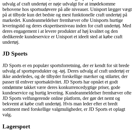
udvalg af craft undertøj er nøje udvalgt for at imødekomme
behovene hos sportsudøvere på alle niveauer. Unisport lægger vægt
på at tilbyde kun det bedste og mest funktionelle craft undertøj på
markedet. Kundeanmeldelser fremhæver ofte Unisports hurtige
leveringstid og deres ekspertiseniveau inden for craft undertøj. Med
deres engagement i at levere produkter af høj kvalitet og den
dedikerede kundeservice er Unisport et ideelt sted at købe craft
undertøj.
JD Sports
JD Sports er en populær sportsforretning, der er kendt for sit brede
udvalg af sportsprodukter og -tøj. Deres udvalg af craft undertøj er
ikke anderledes, og de tilbyder forskellige mærker og stilarter, der
passer til enhver sportsaktivitet. JD Sports har opnået et godt
omdømme takket være deres konkurrencedygtige priser, gode
kundeservice og hurtig levering. Kundeanmeldelser fremhæver ofte
JD Sports velfungerende online platform, der gør det nemt og
bekvemt at købe craft undertøj. Hvis man leder efter et bredt
sortiment med forskellige valgmuligheder, er JD Sports et oplagt
valg.
Lagersport