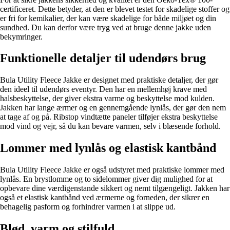
certificeret. Dette betyder, at den er blevet testet for skadelige stoffer og
er fri for kemikalier, der kan være skadelige for både miljøet og din
sundhed. Du kan derfor være tryg ved at bruge denne jakke uden
bekymringer.
Funktionelle detaljer til udendørs brug
Bula Utility Fleece Jakke er designet med praktiske detaljer, der gør
den ideel til udendørs eventyr. Den har en mellemhøj krave med
halsbeskyttelse, der giver ekstra varme og beskyttelse mod kulden.
Jakken har lange ærmer og en gennemgående lynlås, der gør den nem
at tage af og på. Ribstop vindtætte paneler tilføjer ekstra beskyttelse
mod vind og vejr, så du kan bevare varmen, selv i blæsende forhold.
Lommer med lynlås og elastisk kantbånd
Bula Utility Fleece Jakke er også udstyret med praktiske lommer med
lynlås. En brystlomme og to sidelommer giver dig mulighed for at
opbevare dine værdigenstande sikkert og nemt tilgængeligt. Jakken har
også et elastisk kantbånd ved ærmerne og forneden, der sikrer en
behagelig pasform og forhindrer varmen i at slippe ud.
Blød, varm og stilfuld