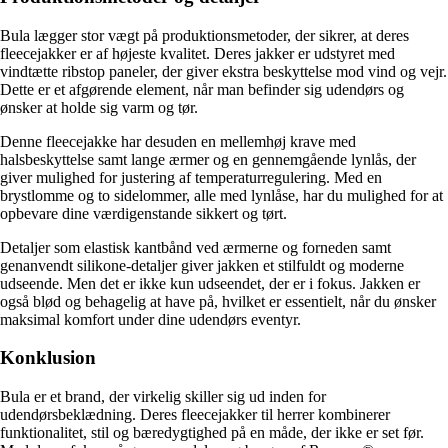
Bula lægger stor vægt på produktionsmetoder, der sikrer, at deres
fleecejakker er af højeste kvalitet. Deres jakker er udstyret med
vindtætte ribstop paneler, der giver ekstra beskyttelse mod vind og vejr.
Dette er et afgørende element, når man befinder sig udendørs og
ønsker at holde sig varm og tør.
Denne fleecejakke har desuden en mellemhøj krave med
halsbeskyttelse samt lange ærmer og en gennemgående lynlås, der
giver mulighed for justering af temperaturregulering. Med en
brystlomme og to sidelommer, alle med lynlåse, har du mulighed for at
opbevare dine værdigenstande sikkert og tørt.
Detaljer som elastisk kantbånd ved ærmerne og forneden samt
genanvendt silikone-detaljer giver jakken et stilfuldt og moderne
udseende. Men det er ikke kun udseendet, der er i fokus. Jakken er
også blød og behagelig at have på, hvilket er essentielt, når du ønsker
maksimal komfort under dine udendørs eventyr.
Konklusion
Bula er et brand, der virkelig skiller sig ud inden for
udendørsbeklædning. Deres fleecejakker til herrer kombinerer
funktionalitet, stil og bæredygtighed på en måde, der ikke er set før.