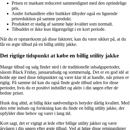
Prisen er markant reduceret sammenlignet med den oprindelige
pris.
Andre forhandlere eller butikker tilbyder også en lignende
prisreduktion på samme produkt.
Produktet er stadig af samme høje kvalitet som normalt.
Tilbuddet er ikke kun tilgængeligt i en kort periode.
Når du er opmærksom på disse faktorer, kan du være sikker på, at du
får en ægte tilbud på en billig utility jakke.
Det rigtige tidspunkt at købe en billig utility jakke
Mange tilbud og salg finder sted i de traditionelle udsalgsperioder,
såsom Black Friday, januarudsalg og sommersalg. Det er en god idé at
holde øje med disse tidspunkter og være klar til at handle, når prisen er
rigtig. På samme tid kan du også finde gode tilbud uden for disse
perioder, hvis du er positivt indstillet og aktiv i din søgen efter de
bedste priser.
Husk dog altid, at billig ikke nødvendigvis betyder dårlig kvalitet. Med
den rette indsats og forskning kan du finde en billig utility jakke, der
opfylder dine behov og varer i lang tid.
Kort sagt, det er vigtigt at lede efter billige utility jakker og være
årvågen i din søgen efter ægte tilbud. Ved at følge disse retningslinjer