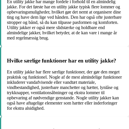
En utility jakke har mange fordele i forhold til en almindelig
jakke. For det første har en utility jakke typisk flere lommer og
opbevaringsmuligheder, hvilket gør det nemt at organisere dine
ting og have dem lige ved hånden. Den har også ofte justerbare
stropper og bånd, så du kan tilpasse pasformen og komforten.
Utility jakker er også mere slidstærke og holdbare end
almindelige jakker, hvilket betyder, at de kan vare i mange år
med regelmæssig brug.
Hvilke særlige funktioner har en utility jakke?
En utility jakke har flere særlige funktioner, der gør den meget
praktisk og funktionel. Nogle af de mest almindelige funktioner
inkluderer vandafvisende eller vandtæt materiale,
vindbestandighed, justerbare manchetter og hætter, lynlåse og
trykknapper, ventilationsåbninger og ekstra lommer til
opbevaring af nødvendige genstande. Nogle utility jakker kan
også have aftagelige elementer som hætter eller inderforinger
for ekstra alsidighed.