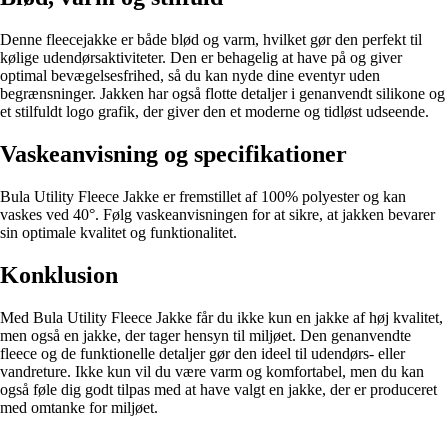
Denne fleecejakke er både blød og varm, hvilket gør den perfekt til
kølige udendørsaktiviteter. Den er behagelig at have på og giver
optimal bevægelsesfrihed, så du kan nyde dine eventyr uden
begrænsninger. Jakken har også flotte detaljer i genanvendt silikone og
et stilfuldt logo grafik, der giver den et moderne og tidløst udseende.
Vaskeanvisning og specifikationer
Bula Utility Fleece Jakke er fremstillet af 100% polyester og kan
vaskes ved 40°. Følg vaskeanvisningen for at sikre, at jakken bevarer
sin optimale kvalitet og funktionalitet.
Konklusion
Med Bula Utility Fleece Jakke får du ikke kun en jakke af høj kvalitet,
men også en jakke, der tager hensyn til miljøet. Den genanvendte
fleece og de funktionelle detaljer gør den ideel til udendørs- eller
vandreture. Ikke kun vil du være varm og komfortabel, men du kan
også føle dig godt tilpas med at have valgt en jakke, der er produceret
med omtanke for miljøet.