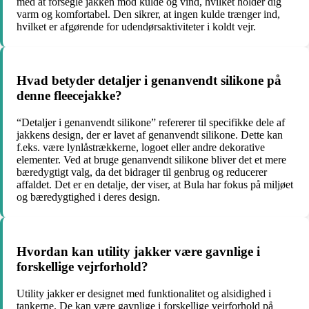
med at forsegle jakken mod kulde og vind, hvilket holder dig
varm og komfortabel. Den sikrer, at ingen kulde trænger ind,
hvilket er afgørende for udendørsaktiviteter i koldt vejr.
Hvad betyder detaljer i genanvendt silikone på
denne fleecejakke?
“Detaljer i genanvendt silikone” refererer til specifikke dele af
jakkens design, der er lavet af genanvendt silikone. Dette kan
f.eks. være lynlåstrækkerne, logoet eller andre dekorative
elementer. Ved at bruge genanvendt silikone bliver det et mere
bæredygtigt valg, da det bidrager til genbrug og reducerer
affaldet. Det er en detalje, der viser, at Bula har fokus på miljøet
og bæredygtighed i deres design.
Hvordan kan utility jakker være gavnlige i
forskellige vejrforhold?
Utility jakker er designet med funktionalitet og alsidighed i
tankerne. De kan være gavnlige i forskellige vejrforhold på