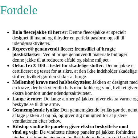
Fordele
Bula fleecejakke til herrer
: Denne fleecejakke er specielt
designet til mænd og tilbyder en perfekt pasform og stil til
udendørsaktiviteter.
Repreve® genanvendt fleece; fremstillet af brugte
plastikflasker
: Ved at bruge genanvendt materiale bidrager
denne jakke til at reducere affald og skåne miljøet.
Oeko-Tex® 100 – testet for skadelige stoffer
: Denne jakke er
certificeret og testet for at sikre, at den ikke indeholder skadelige
stoffer, hvilket gør den sikker at bruge.
Mellemhøj krave med halsbeskyttelse
: Jakken er designet med
en krave, der beskytter din hals mod kulde og vind, hvilket giver
ekstra komfort under udendørsaktiviteter.
Lange ærmer
: De lange ærmer på jakken giver ekstra varme og
beskyttelse til dine arme.
Gennemgående lynlås
: Den gennemgående lynlås gør det nemt
at tage jakken af og på, og giver dig mulighed for at justere
ventilationen efter behov.
Ribstop vindtætte paneler; giver ekstra beskyttelse mod
vind og vejr
: De vindtætte ribstop paneler på jakken forhindrer
vinden i at trænge igennem, hvilket holder dig varm og beskyttet