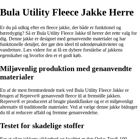
Bula Utility Fleece Jakke Herre
Er du på udkig efter en fleece jakke, der både er funktionel og
bæredygtig? Så er Bula Utility Fleece Jakke til herrer det rette valg for
dig. Denne jakke er designet med genanvendte materialer og har
funktionelle detaljer, der gør den ideel til udendørsaktiviteter og
vandreture. Læs videre for at få en dybere forståelse af jakkens
egenskaber og hvorfor den er et godt køb.
Miljøvenlig produktion med genanvendte
materialer
En af de mest fremtrædende træk ved Bula Utility Fleece Jakke er
brugen af Repreve® genanvendt fleece til at fremstille jakken.
Repreve® er produceret af brugte plastikflasker og er et miljøvenligt
alternativ til traditionelle materialer. Ved at vælge denne jakke bidrager
du til at reducere affald og fremme genanvendelse.
Testet for skadelige stoffer
For at sikre jakkens sikkerhed og kvalitet er den Oeko-Tex® 100-