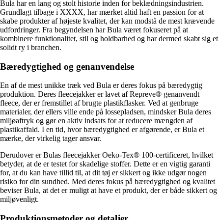
Bula har en lang og stolt historie inden for beklædningsindustrien.
Grundlagt tilbage i XXXX, har mærket altid haft en passion for at
skabe produkter af højeste kvalitet, der kan modstå de mest krævende
udfordringer. Fra begyndelsen har Bula været fokuseret på at
kombinere funktionalitet, stil og holdbarhed og har dermed skabt sig et
solidt ry i branchen.
Bæredygtighed og genanvendelse
En af de mest unikke træk ved Bula er deres fokus på bæredygtig
produktion. Deres fleecejakker er lavet af Repreve® genanvendt
fleece, der er fremstillet af brugte plastikflasker. Ved at genbruge
materialer, der ellers ville ende på lossepladsen, mindsker Bula deres
miljøaftryk og gør en aktiv indsats for at reducere mængden af
plastikaffald. I en tid, hvor bæredygtighed er afgørende, er Bula et
mærke, der virkelig tager ansvar.
Derudover er Bulas fleecejakker Oeko-Tex® 100-certificeret, hvilket
betyder, at de er testet for skadelige stoffer. Dette er en vigtig garanti
for, at du kan have tillid til, at dit tøj er sikkert og ikke udgør nogen
risiko for din sundhed. Med deres fokus på bæredygtighed og kvalitet
beviser Bula, at det er muligt at have et produkt, der er både sikkert og
miljøvenligt.
Produktionsmetoder og detaljer