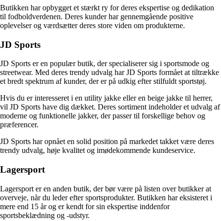
Butikken har opbygget et stærkt ry for deres ekspertise og dedikation
til fodboldverdenen. Deres kunder har gennemgående positive
oplevelser og værdsætter deres store viden om produkterne.
JD Sports
JD Sports er en populær butik, der specialiserer sig i sportsmode og
streetwear. Med deres trendy udvalg har JD Sports formået at tiltrække
et bredt spektrum af kunder, der er på udkig efter stilfuldt sportstøj.
Hvis du er interesseret i en utility jakke eller en beige jakke til herrer,
vil JD Sports have dig dækket. Deres sortiment indeholder et udvalg af
moderne og funktionelle jakker, der passer til forskellige behov og
præferencer.
JD Sports har opnået en solid position på markedet takket være deres
trendy udvalg, høje kvalitet og imødekommende kundeservice.
Lagersport
Lagersport er en anden butik, der bør være på listen over butikker at
overveje, når du leder efter sportsprodukter. Butikken har eksisteret i
mere end 15 år og er kendt for sin ekspertise inddenfor
sportsbeklædning og -udstyr.