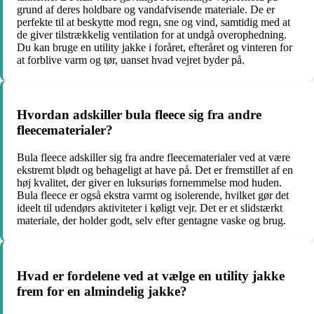
grund af deres holdbare og vandafvisende materiale. De er
perfekte til at beskytte mod regn, sne og vind, samtidig med at
de giver tilstrækkelig ventilation for at undgå overophedning.
Du kan bruge en utility jakke i foråret, efteråret og vinteren for
at forblive varm og tør, uanset hvad vejret byder på.
Hvordan adskiller bula fleece sig fra andre
fleecematerialer?
Bula fleece adskiller sig fra andre fleecematerialer ved at være
ekstremt blødt og behageligt at have på. Det er fremstillet af en
høj kvalitet, der giver en luksuriøs fornemmelse mod huden.
Bula fleece er også ekstra varmt og isolerende, hvilket gør det
ideelt til udendørs aktiviteter i køligt vejr. Det er et slidstærkt
materiale, der holder godt, selv efter gentagne vaske og brug.
Hvad er fordelene ved at vælge en utility jakke
frem for en almindelig jakke?