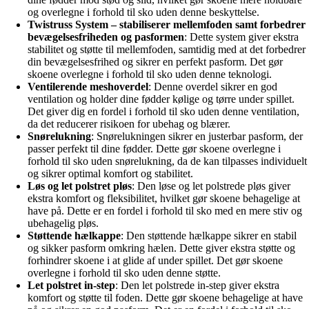
og overlegne i forhold til sko uden denne beskyttelse.
Twistruss System – stabiliserer mellemfoden samt forbedrer
bevægelsesfriheden og pasformen
: Dette system giver ekstra
stabilitet og støtte til mellemfoden, samtidig med at det forbedrer
din bevægelsesfrihed og sikrer en perfekt pasform. Det gør
skoene overlegne i forhold til sko uden denne teknologi.
Ventilerende meshoverdel
: Denne overdel sikrer en god
ventilation og holder dine fødder kølige og tørre under spillet.
Det giver dig en fordel i forhold til sko uden denne ventilation,
da det reducerer risikoen for ubehag og blærer.
Snørelukning
: Snørelukningen sikrer en justerbar pasform, der
passer perfekt til dine fødder. Dette gør skoene overlegne i
forhold til sko uden snørelukning, da de kan tilpasses individuelt
og sikrer optimal komfort og stabilitet.
Løs og let polstret pløs
: Den løse og let polstrede pløs giver
ekstra komfort og fleksibilitet, hvilket gør skoene behagelige at
have på. Dette er en fordel i forhold til sko med en mere stiv og
ubehagelig pløs.
Støttende hælkappe
: Den støttende hælkappe sikrer en stabil
og sikker pasform omkring hælen. Dette giver ekstra støtte og
forhindrer skoene i at glide af under spillet. Det gør skoene
overlegne i forhold til sko uden denne støtte.
Let polstret in-step
: Den let polstrede in-step giver ekstra
komfort og støtte til foden. Dette gør skoene behagelige at have