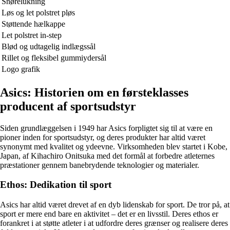
Snørelukning
Løs og let polstret pløs
Støttende hælkappe
Let polstret in-step
Blød og udtagelig indlægssål
Rillet og fleksibel gummiydersål
Logo grafik
Asics: Historien om en førsteklasses
producent af sportsudstyr
Siden grundlæggelsen i 1949 har Asics forpligtet sig til at være en
pioner inden for sportsudstyr, og deres produkter har altid været
synonymt med kvalitet og ydeevne. Virksomheden blev startet i Kobe,
Japan, af Kihachiro Onitsuka med det formål at forbedre atleternes
præstationer gennem banebrydende teknologier og materialer.
Ethos: Dedikation til sport
Asics har altid været drevet af en dyb lidenskab for sport. De tror på, at
sport er mere end bare en aktivitet – det er en livsstil. Deres ethos er
forankret i at støtte atleter i at udfordre deres grænser og realisere deres