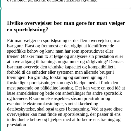
Hvilke overvejelser bør man gøre før man vælger
en sportsløsning?
Før man vælger en sportsløsning er der flere overvejelser, man
bør gøre. Først og fremmest er det vigtigt at identificere de
specifikke behov og krav, man har som sportsudøver eller
træner. Ønsker man fx at følge og analysere sin præstation eller
at have adgang til træningsprogrammer og rådgivning? Dernæst
bør man overveje den tekniske kapacitet og kompatibilitet i
forhold til de enheder eller systemer, man allerede bruger i
træningen. En grundig forskning og sammenligning af
forskellige sportsløsninger kan også hjælpe med at finde den
mest passende og pålidelige løsning. Det kan være en god idé at
læse anmeldelser og bede om anbefalinger fra andre sportsfolk
og trænere. Økonomiske aspekter, såsom prisstruktur og
eventuelle ekstraomkostninger, samt sikkerhed og
databeskyttelse, skal også tages i betragtning. Ved at gøre disse
overvejelser kan man finde en sportsløsning, der passer til ens
individuelle behov og hjælper med at forbedre ens træning og
præstation.