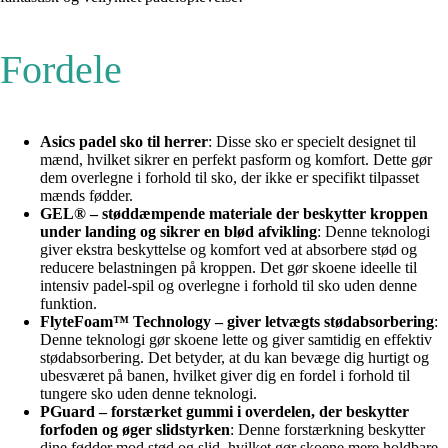
Fordele
Asics padel sko til herrer
: Disse sko er specielt designet til
mænd, hvilket sikrer en perfekt pasform og komfort. Dette gør
dem overlegne i forhold til sko, der ikke er specifikt tilpasset
mænds fødder.
GEL® – støddæmpende materiale der beskytter kroppen
under landing og sikrer en blød afvikling
: Denne teknologi
giver ekstra beskyttelse og komfort ved at absorbere stød og
reducere belastningen på kroppen. Det gør skoene ideelle til
intensiv padel-spil og overlegne i forhold til sko uden denne
funktion.
FlyteFoam™ Technology – giver letvægts stødabsorbering
:
Denne teknologi gør skoene lette og giver samtidig en effektiv
stødabsorbering. Det betyder, at du kan bevæge dig hurtigt og
ubesværet på banen, hvilket giver dig en fordel i forhold til
tungere sko uden denne teknologi.
PGuard – forstærket gummi i overdelen, der beskytter
forfoden og øger slidstyrken
: Denne forstærkning beskytter
dine fødder mod stød og slid, hvilket gør skoene mere holdbare