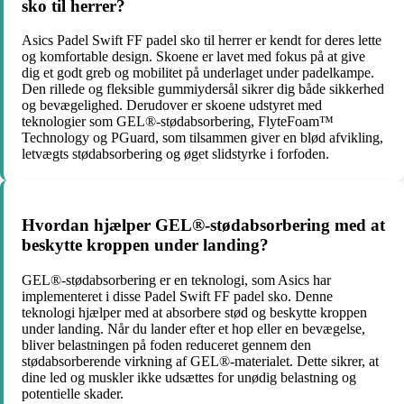
sko til herrer?
Asics Padel Swift FF padel sko til herrer er kendt for deres lette
og komfortable design. Skoene er lavet med fokus på at give
dig et godt greb og mobilitet på underlaget under padelkampe.
Den rillede og fleksible gummiydersål sikrer dig både sikkerhed
og bevægelighed. Derudover er skoene udstyret med
teknologier som GEL®-stødabsorbering, FlyteFoam™
Technology og PGuard, som tilsammen giver en blød afvikling,
letvægts stødabsorbering og øget slidstyrke i forfoden.
Hvordan hjælper GEL®-stødabsorbering med at
beskytte kroppen under landing?
GEL®-stødabsorbering er en teknologi, som Asics har
implementeret i disse Padel Swift FF padel sko. Denne
teknologi hjælper med at absorbere stød og beskytte kroppen
under landing. Når du lander efter et hop eller en bevægelse,
bliver belastningen på foden reduceret gennem den
stødabsorberende virkning af GEL®-materialet. Dette sikrer, at
dine led og muskler ikke udsættes for unødig belastning og
potentielle skader.