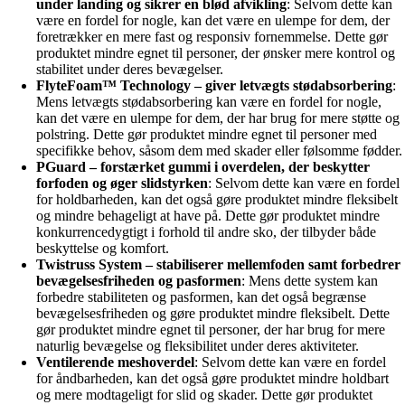
under landing og sikrer en blød afvikling
: Selvom dette kan
være en fordel for nogle, kan det være en ulempe for dem, der
foretrækker en mere fast og responsiv fornemmelse. Dette gør
produktet mindre egnet til personer, der ønsker mere kontrol og
stabilitet under deres bevægelser.
FlyteFoam™ Technology – giver letvægts stødabsorbering
:
Mens letvægts stødabsorbering kan være en fordel for nogle,
kan det være en ulempe for dem, der har brug for mere støtte og
polstring. Dette gør produktet mindre egnet til personer med
specifikke behov, såsom dem med skader eller følsomme fødder.
PGuard – forstærket gummi i overdelen, der beskytter
forfoden og øger slidstyrken
: Selvom dette kan være en fordel
for holdbarheden, kan det også gøre produktet mindre fleksibelt
og mindre behageligt at have på. Dette gør produktet mindre
konkurrencedygtigt i forhold til andre sko, der tilbyder både
beskyttelse og komfort.
Twistruss System – stabiliserer mellemfoden samt forbedrer
bevægelsesfriheden og pasformen
: Mens dette system kan
forbedre stabiliteten og pasformen, kan det også begrænse
bevægelsesfriheden og gøre produktet mindre fleksibelt. Dette
gør produktet mindre egnet til personer, der har brug for mere
naturlig bevægelse og fleksibilitet under deres aktiviteter.
Ventilerende meshoverdel
: Selvom dette kan være en fordel
for åndbarheden, kan det også gøre produktet mindre holdbart
og mere modtageligt for slid og skader. Dette gør produktet