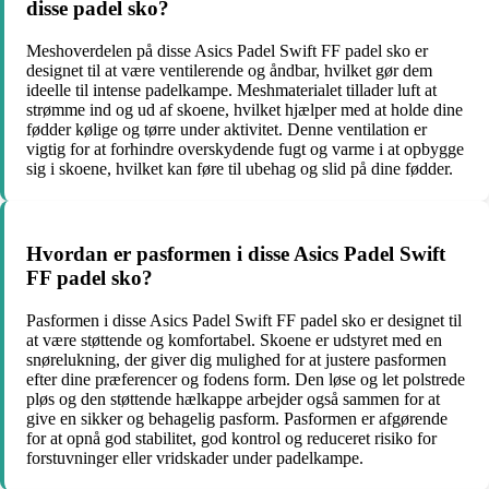
disse padel sko?
Meshoverdelen på disse Asics Padel Swift FF padel sko er
designet til at være ventilerende og åndbar, hvilket gør dem
ideelle til intense padelkampe. Meshmaterialet tillader luft at
strømme ind og ud af skoene, hvilket hjælper med at holde dine
fødder kølige og tørre under aktivitet. Denne ventilation er
vigtig for at forhindre overskydende fugt og varme i at opbygge
sig i skoene, hvilket kan føre til ubehag og slid på dine fødder.
Hvordan er pasformen i disse Asics Padel Swift
FF padel sko?
Pasformen i disse Asics Padel Swift FF padel sko er designet til
at være støttende og komfortabel. Skoene er udstyret med en
snørelukning, der giver dig mulighed for at justere pasformen
efter dine præferencer og fodens form. Den løse og let polstrede
pløs og den støttende hælkappe arbejder også sammen for at
give en sikker og behagelig pasform. Pasformen er afgørende
for at opnå god stabilitet, god kontrol og reduceret risiko for
forstuvninger eller vridskader under padelkampe.