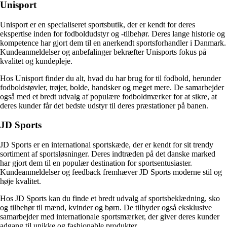
Unisport
Unisport er en specialiseret sportsbutik, der er kendt for deres
ekspertise inden for fodboldudstyr og -tilbehør. Deres lange historie og
kompetence har gjort dem til en anerkendt sportsforhandler i Danmark.
Kundeanmeldelser og anbefalinger bekræfter Unisports fokus på
kvalitet og kundepleje.
Hos Unisport finder du alt, hvad du har brug for til fodbold, herunder
fodboldstøvler, trøjer, bolde, handsker og meget mere. De samarbejder
også med et bredt udvalg af populære fodboldmærker for at sikre, at
deres kunder får det bedste udstyr til deres præstationer på banen.
JD Sports
JD Sports er en international sportskæde, der er kendt for sit trendy
sortiment af sportsløsninger. Deres indtræden på det danske marked
har gjort dem til en populær destination for sportsentusiaster.
Kundeanmeldelser og feedback fremhæver JD Sports moderne stil og
høje kvalitet.
Hos JD Sports kan du finde et bredt udvalg af sportsbeklædning, sko
og tilbehør til mænd, kvinder og børn. De tilbyder også eksklusive
samarbejder med internationale sportsmærker, der giver deres kunder
adgang til unikke og fashionable produkter.