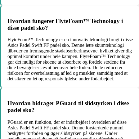
Hvordan fungerer FlyteFoam™ Technology i
disse padel sko?
FlyteFoam™ Technology er en innovativ teknologi brugt i disse
Asics Padel Swift FF padel sko. Denne lette skumteknologi
tilbyder en fremragende stødabsorberingsevne, hvilket giver dig
optimal komfort under hele kampen. FlyteFoam™ Technology
gør det muligt for skoene at absorbere og fordele stødene fra
dine bevægelser jævnt henover hele foden. Dette reducerer
risikoen for overbelastning af led og muskler, samtidig med at
det sikrer en let og responsiv følelse under fodarbejdet.
Hvordan bidrager PGuard til slidstyrken i disse
padel sko?
PGuard er en funktion, der er indarbejdet i overdelen af disse
Asics Padel Swift FF padel sko. Denne forstærkede gummi
beskytter forfoden og øger slidstyrken på skoene. Under
padelkampe er slidtage på forfoden en særlig udfordring på