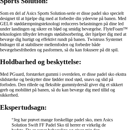
Sports Solution:
Som en del af Asics Sports Solution-serie er disse padel sko specielt
designet til at hjælpe dig med at forbedre din ydeevne på banen. Med
GEL® støddæmpningsteknologi reduceres belastningen på dine led
under landingen og sikrer en blød og smidig bevægelse. FlyteFoam™
teknologien tilbyder letvægts stødabsorbering, der hjælper dig med at
bevæge dig hurtigt og effektivt rundt på banen. Twistruss Systemet
bidrager til at stabilisere mellemfoden og forbedre både
bevægelsesfriheden og pasformen, så du kan fokusere på dit spil.
Holdbarhed og beskyttelse:
Med PGuard, forstærket gummi i overdelen, er disse padel sko ekstra
slidstærke og beskytter dine fødder mod stød, snavs og slid på
forfoden. Den rillede og fleksible gummiydersål giver dig et sikkert
greb og mobilitet på banen, så du kan bevæge dig med tillid og
sikkerhed.
Ekspertudsagn:
“Jeg har prøvet mange forskellige padel sko, men Asics
Solution Swift FF Padel Sko til herrer er virkelig de