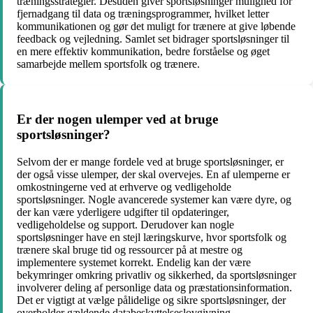
træningsstrategier. Desuden giver sportsløsninger mulighed for
fjernadgang til data og træningsprogrammer, hvilket letter
kommunikationen og gør det muligt for trænere at give løbende
feedback og vejledning. Samlet set bidrager sportsløsninger til
en mere effektiv kommunikation, bedre forståelse og øget
samarbejde mellem sportsfolk og trænere.
Er der nogen ulemper ved at bruge
sportsløsninger?
Selvom der er mange fordele ved at bruge sportsløsninger, er
der også visse ulemper, der skal overvejes. En af ulemperne er
omkostningerne ved at erhverve og vedligeholde
sportsløsninger. Nogle avancerede systemer kan være dyre, og
der kan være yderligere udgifter til opdateringer,
vedligeholdelse og support. Derudover kan nogle
sportsløsninger have en stejl læringskurve, hvor sportsfolk og
trænere skal bruge tid og ressourcer på at mestre og
implementere systemet korrekt. Endelig kan der være
bekymringer omkring privatliv og sikkerhed, da sportsløsninger
involverer deling af personlige data og præstationsinformation.
Det er vigtigt at vælge pålidelige og sikre sportsløsninger, der
overholder gældende databeskyttelseslovgivning.