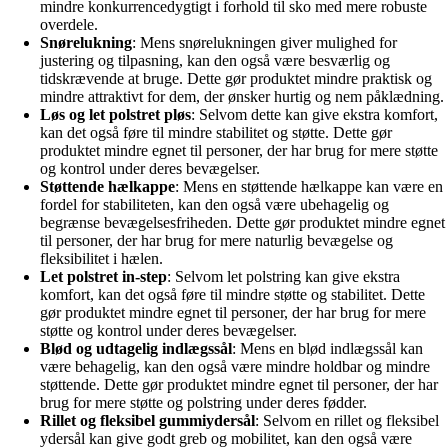
mindre konkurrencedygtigt i forhold til sko med mere robuste
overdele.
Snørelukning
: Mens snørelukningen giver mulighed for
justering og tilpasning, kan den også være besværlig og
tidskrævende at bruge. Dette gør produktet mindre praktisk og
mindre attraktivt for dem, der ønsker hurtig og nem påklædning.
Løs og let polstret pløs
: Selvom dette kan give ekstra komfort,
kan det også føre til mindre stabilitet og støtte. Dette gør
produktet mindre egnet til personer, der har brug for mere støtte
og kontrol under deres bevægelser.
Støttende hælkappe
: Mens en støttende hælkappe kan være en
fordel for stabiliteten, kan den også være ubehagelig og
begrænse bevægelsesfriheden. Dette gør produktet mindre egnet
til personer, der har brug for mere naturlig bevægelse og
fleksibilitet i hælen.
Let polstret in-step
: Selvom let polstring kan give ekstra
komfort, kan det også føre til mindre støtte og stabilitet. Dette
gør produktet mindre egnet til personer, der har brug for mere
støtte og kontrol under deres bevægelser.
Blød og udtagelig indlægssål
: Mens en blød indlægssål kan
være behagelig, kan den også være mindre holdbar og mindre
støttende. Dette gør produktet mindre egnet til personer, der har
brug for mere støtte og polstring under deres fødder.
Rillet og fleksibel gummiydersål
: Selvom en rillet og fleksibel
ydersål kan give godt greb og mobilitet, kan den også være