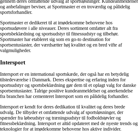
gennem deres omfattende udvalg af sportsløsninger. Kundeanmeldelser
og anbefalinger beviser, at Sportmaster er en troværdig og pålidelig
sportsforhandler.
Sportmaster er dedikeret til at imødekomme behovene hos
sportsudøvere i alle niveauer. Deres sortiment omfatter alt fra
sportsbeklædning og sportsudstyr til fitnessudstyr og tilbehør.
Sportmaster har etableret sig som en go-to destination for
sportsentusiaster, der værdsætter høj kvalitet og en bred vifte af
valgmuligheder.
Intersport
Intersport er en international sportskæde, der også har en betydelig
tilstedeværelse i Danmark. Deres ekspertise og erfaring inden for
sportsudstyr og sportsbeklædning gør dem til et oplagt valg for danske
sportsentusiaster. Talrige positive kundeanmeldelser og anerkendelse
fra branchen har cementeret Intersport som en pålidelig forhandler.
Intersport er kendt for deres dedikation til kvalitet og deres brede
udvalg. De tilbyder et omfattende udvalg af sportsløsninger, der
spænder fra løbeudstyr og træningsudstyr til fodboldstøvler og
fitnessbeklædning. Intersport er altid opdateret med de nyeste trends og
teknologier for at imødekomme behovene hos aktive individer.