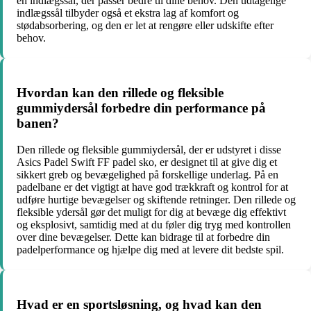
en indlægssål, der passer bedre til dine behov. Den udtagelige
indlægssål tilbyder også et ekstra lag af komfort og
stødabsorbering, og den er let at rengøre eller udskifte efter
behov.
Hvordan kan den rillede og fleksible
gummiydersål forbedre din performance på
banen?
Den rillede og fleksible gummiydersål, der er udstyret i disse
Asics Padel Swift FF padel sko, er designet til at give dig et
sikkert greb og bevægelighed på forskellige underlag. På en
padelbane er det vigtigt at have god trækkraft og kontrol for at
udføre hurtige bevægelser og skiftende retninger. Den rillede og
fleksible ydersål gør det muligt for dig at bevæge dig effektivt
og eksplosivt, samtidig med at du føler dig tryg med kontrollen
over dine bevægelser. Dette kan bidrage til at forbedre din
padelperformance og hjælpe dig med at levere dit bedste spil.
Hvad er en sportsløsning, og hvad kan den