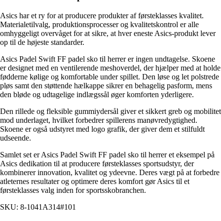
Asics har et ry for at producere produkter af førsteklasses kvalitet.
Materialetilvalg, produktionsprocesser og kvalitetskontrol er alle
omhyggeligt overvåget for at sikre, at hver eneste Asics-produkt lever
op til de højeste standarder.
Asics Padel Swift FF padel sko til herrer er ingen undtagelse. Skoene
er designet med en ventilerende meshoverdel, der hjælper med at holde
fødderne kølige og komfortable under spillet. Den løse og let polstrede
pløs samt den støttende hælkappe sikrer en behagelig pasform, mens
den bløde og udtagelige indlægssål øger komforten yderligere.
Den rillede og fleksible gummiydersål giver et sikkert greb og mobilitet
mod underlaget, hvilket forbedrer spillerens manøvredygtighed.
Skoene er også udstyret med logo grafik, der giver dem et stilfuldt
udseende.
Samlet set er Asics Padel Swift FF padel sko til herrer et eksempel på
Asics dedikation til at producere førsteklasses sportsudstyr, der
kombinerer innovation, kvalitet og ydeevne. Deres vægt på at forbedre
atleternes resultater og optimere deres komfort gør Asics til et
førsteklasses valg inden for sportsskobranchen.
SKU: 8-1041A314#101