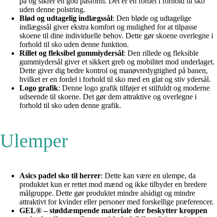
på og sikrer en god pasform. Det er en fordel i forhold til sko
uden denne polstring.
Blød og udtagelig indlægssål
: Den bløde og udtagelige
indlægssål giver ekstra komfort og mulighed for at tilpasse
skoene til dine individuelle behov. Dette gør skoene overlegne i
forhold til sko uden denne funktion.
Rillet og fleksibel gummiydersål
: Den rillede og fleksible
gummiydersål giver et sikkert greb og mobilitet mod underlaget.
Dette giver dig bedre kontrol og manøvredygtighed på banen,
hvilket er en fordel i forhold til sko med en glat og stiv ydersål.
Logo grafik
: Denne logo grafik tilføjer et stilfuldt og moderne
udseende til skoene. Det gør dem attraktive og overlegne i
forhold til sko uden denne grafik.
Ulemper
Asics padel sko til herrer
: Dette kan være en ulempe, da
produktet kun er rettet mod mænd og ikke tilbyder en bredere
målgruppe. Dette gør produktet mindre alsidigt og mindre
attraktivt for kvinder eller personer med forskellige præferencer.
GEL® – støddæmpende materiale der beskytter kroppen