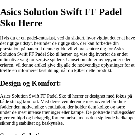
Asics Solution Swift FF Padel
Sko Herre
Hvis du er en padel-entusiast, ved du sikkert, hvor vigtigt det er at have
det rigtige udstyr, herunder de rigtige sko, der kan forbedre din
præstation på banen. I denne guide vil vi præsentere dig for Asics
Solution Swift FF Padel Sko til herrer, og vise dig hvorfor de er det
ultimative valg for seriøse spillere. Uanset om du er nybegynder eller
erfaren, vil denne artikel give dig alle de nødvendige oplysninger for at
træffe en informeret beslutning, når du køber dette produkt.
Design og Komfort:
Asics Solution Swift FF Padel Sko til herrer er designet med fokus på
både stil og komfort. Med deres ventilerende meshoverdel får dine
fødder den nødvendige ventilation, der holder dem kølige og tørre
under de mest intense træninger eller kampe. De polstrede indlægssåler
giver en blød og behagelig fornemmelse, mens den støttende hælkappe
sikrer dig stabilitet og beskyttelse.