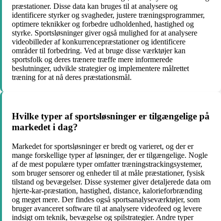
præstationer. Disse data kan bruges til at analysere og
identificere styrker og svagheder, justere træningsprogrammer,
optimere teknikker og forbedre udholdenhed, hastighed og
styrke. Sportsløsninger giver også mulighed for at analysere
videobilleder af konkurrencepræstationer og identificere
områder til forbedring. Ved at bruge disse værktøjer kan
sportsfolk og deres trænere træffe mere informerede
beslutninger, udvikle strategier og implementere målrettet
træning for at nå deres præstationsmål.
Hvilke typer af sportsløsninger er tilgængelige på
markedet i dag?
Markedet for sportsløsninger er bredt og varieret, og der er
mange forskellige typer af løsninger, der er tilgængelige. Nogle
af de mest populære typer omfatter træningstrackingsystemer,
som bruger sensorer og enheder til at måle præstationer, fysisk
tilstand og bevægelser. Disse systemer giver detaljerede data om
hjerte-kar-præstation, hastighed, distance, kalorieforbrænding
og meget mere. Der findes også sportsanalyseværktøjer, som
bruger avanceret software til at analysere videofeed og levere
indsigt om teknik, bevægelse og spilstrategier. Andre typer