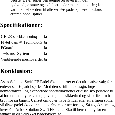
bedste. De er super behagelige og giver mig den
nødvendige støtte og stabilitet under mine kampe. Jeg kan
varmt anbefale dem til alle seriøse padel spillere.”- Claus,
erfaren padel spiller
Specifikationer:
GEL® støddæmpning
Ja
FlyteFoam™ Technology
Ja
PGuard
Ja
Twistruss System
Ja
Ventilerende meshoverdel
Ja
Konklusion:
Asics Solution Swift FF Padel Sko til herrer er det ultimative valg for
enhver seriøs padel spiller. Med deres stilfulde design, høje
komfortniveau og avancerede sportsfunktioner er disse sko perfekte til
at forbedre din ydeevne og give dig den sikkerhed og stabilitet, du har
brug for på banen. Uanset om du er nybegynder eller en erfaren spiller,
vil disse padel sko være den perfekte partner for dig. Så tag skridtet, og
investér i Asics Solution Swift FF Padel Sko til herrer i dag for en
fantastisk og vellykket padeloplevelse!