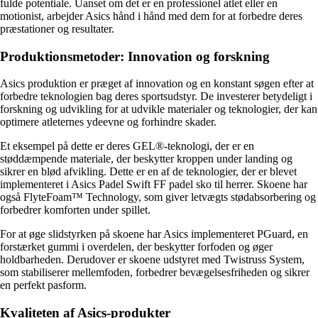
fulde potentiale. Uanset om det er en professionel atlet eller en
motionist, arbejder Asics hånd i hånd med dem for at forbedre deres
præstationer og resultater.
Produktionsmetoder: Innovation og forskning
Asics produktion er præget af innovation og en konstant søgen efter at
forbedre teknologien bag deres sportsudstyr. De investerer betydeligt i
forskning og udvikling for at udvikle materialer og teknologier, der kan
optimere atleternes ydeevne og forhindre skader.
Et eksempel på dette er deres GEL®-teknologi, der er en
støddæmpende materiale, der beskytter kroppen under landing og
sikrer en blød afvikling. Dette er en af de teknologier, der er blevet
implementeret i Asics Padel Swift FF padel sko til herrer. Skoene har
også FlyteFoam™ Technology, som giver letvægts stødabsorbering og
forbedrer komforten under spillet.
For at øge slidstyrken på skoene har Asics implementeret PGuard, en
forstærket gummi i overdelen, der beskytter forfoden og øger
holdbarheden. Derudover er skoene udstyret med Twistruss System,
som stabiliserer mellemfoden, forbedrer bevægelsesfriheden og sikrer
en perfekt pasform.
Kvaliteten af Asics-produkter