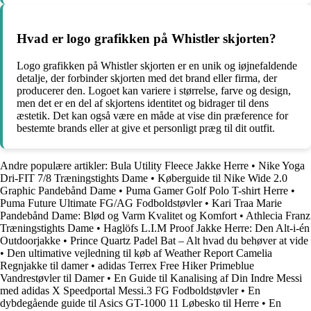
Hvad er logo grafikken på Whistler skjorten?
Logo grafikken på Whistler skjorten er en unik og iøjnefaldende
detalje, der forbinder skjorten med det brand eller firma, der
producerer den. Logoet kan variere i størrelse, farve og design,
men det er en del af skjortens identitet og bidrager til dens
æstetik. Det kan også være en måde at vise din præference for
bestemte brands eller at give et personligt præg til dit outfit.
Andre populære artikler:
Bula Utility Fleece Jakke Herre
•
Nike Yoga
Dri-FIT 7/8 Træningstights Dame
•
Køberguide til Nike Wide 2.0
Graphic Pandebånd Dame
•
Puma Gamer Golf Polo T-shirt Herre
•
Puma Future Ultimate FG/AG Fodboldstøvler
•
Kari Traa Marie
Pandebånd Dame: Blød og Varm Kvalitet og Komfort
•
Athlecia Franz
Træningstights Dame
•
Haglöfs L.I.M Proof Jakke Herre: Den Alt-i-én
Outdoorjakke
•
Prince Quartz Padel Bat – Alt hvad du behøver at vide
•
Den ultimative vejledning til køb af Weather Report Camelia
Regnjakke til damer
•
adidas Terrex Free Hiker Primeblue
Vandrestøvler til Damer
•
En Guide til Kanalising af Din Indre Messi
med adidas X Speedportal Messi.3 FG Fodboldstøvler
•
En
dybdegående guide til Asics GT-1000 11 Løbesko til Herre
•
En