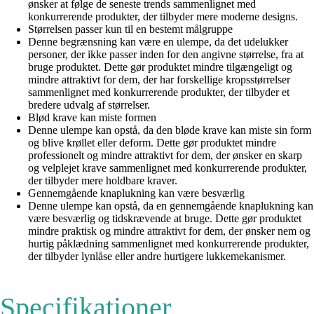
ønsker at følge de seneste trends sammenlignet med
konkurrerende produkter, der tilbyder mere moderne designs.
Størrelsen passer kun til en bestemt målgruppe
Denne begrænsning kan være en ulempe, da det udelukker
personer, der ikke passer inden for den angivne størrelse, fra at
bruge produktet. Dette gør produktet mindre tilgængeligt og
mindre attraktivt for dem, der har forskellige kropsstørrelser
sammenlignet med konkurrerende produkter, der tilbyder et
bredere udvalg af størrelser.
Blød krave kan miste formen
Denne ulempe kan opstå, da den bløde krave kan miste sin form
og blive krøllet eller deform. Dette gør produktet mindre
professionelt og mindre attraktivt for dem, der ønsker en skarp
og velplejet krave sammenlignet med konkurrerende produkter,
der tilbyder mere holdbare kraver.
Gennemgående knaplukning kan være besværlig
Denne ulempe kan opstå, da en gennemgående knaplukning kan
være besværlig og tidskrævende at bruge. Dette gør produktet
mindre praktisk og mindre attraktivt for dem, der ønsker nem og
hurtig påklædning sammenlignet med konkurrerende produkter,
der tilbyder lynlåse eller andre hurtigere lukkemekanismer.
Specifikationer