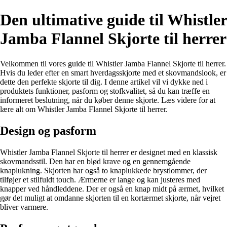
Den ultimative guide til Whistler
Jamba Flannel Skjorte til herrer
Velkommen til vores guide til Whistler Jamba Flannel Skjorte til herrer.
Hvis du leder efter en smart hverdagsskjorte med et skovmandslook, er
dette den perfekte skjorte til dig. I denne artikel vil vi dykke ned i
produktets funktioner, pasform og stofkvalitet, så du kan træffe en
informeret beslutning, når du køber denne skjorte. Læs videre for at
lære alt om Whistler Jamba Flannel Skjorte til herrer.
Design og pasform
Whistler Jamba Flannel Skjorte til herrer er designet med en klassisk
skovmandsstil. Den har en blød krave og en gennemgående
knaplukning. Skjorten har også to knaplukkede brystlommer, der
tilføjer et stilfuldt touch. Ærmerne er lange og kan justeres med
knapper ved håndleddene. Der er også en knap midt på ærmet, hvilket
gør det muligt at omdanne skjorten til en kortærmet skjorte, når vejret
bliver varmere.