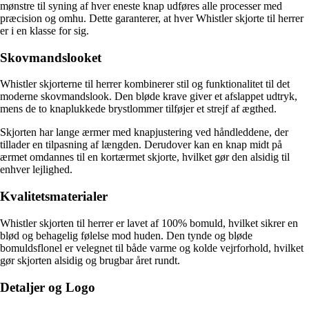
mønstre til syning af hver eneste knap udføres alle processer med
præcision og omhu. Dette garanterer, at hver Whistler skjorte til herrer
er i en klasse for sig.
Skovmandslooket
Whistler skjorterne til herrer kombinerer stil og funktionalitet til det
moderne skovmandslook. Den bløde krave giver et afslappet udtryk,
mens de to knaplukkede brystlommer tilføjer et strejf af ægthed.
Skjorten har lange ærmer med knapjustering ved håndleddene, der
tillader en tilpasning af længden. Derudover kan en knap midt på
ærmet omdannes til en kortærmet skjorte, hvilket gør den alsidig til
enhver lejlighed.
Kvalitetsmaterialer
Whistler skjorten til herrer er lavet af 100% bomuld, hvilket sikrer en
blød og behagelig følelse mod huden. Den tynde og bløde
bomuldsflonel er velegnet til både varme og kolde vejrforhold, hvilket
gør skjorten alsidig og brugbar året rundt.
Detaljer og Logo