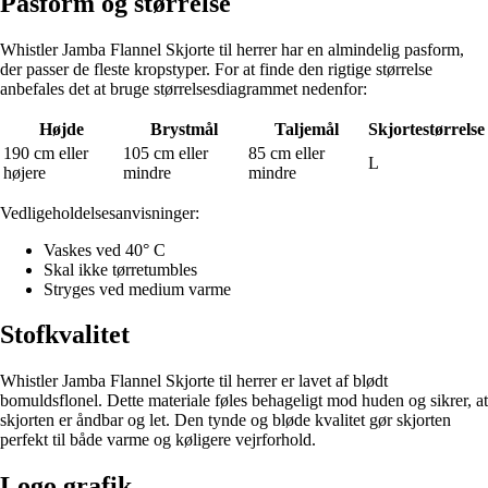
Pasform og størrelse
Whistler Jamba Flannel Skjorte til herrer har en almindelig pasform,
der passer de fleste kropstyper. For at finde den rigtige størrelse
anbefales det at bruge størrelsesdiagrammet nedenfor:
Højde
Brystmål
Taljemål
Skjortestørrelse
190 cm eller
105 cm eller
85 cm eller
L
højere
mindre
mindre
Vedligeholdelsesanvisninger:
Vaskes ved 40° C
Skal ikke tørretumbles
Stryges ved medium varme
Stofkvalitet
Whistler Jamba Flannel Skjorte til herrer er lavet af blødt
bomuldsflonel. Dette materiale føles behageligt mod huden og sikrer, at
skjorten er åndbar og let. Den tynde og bløde kvalitet gør skjorten
perfekt til både varme og køligere vejrforhold.
Logo grafik