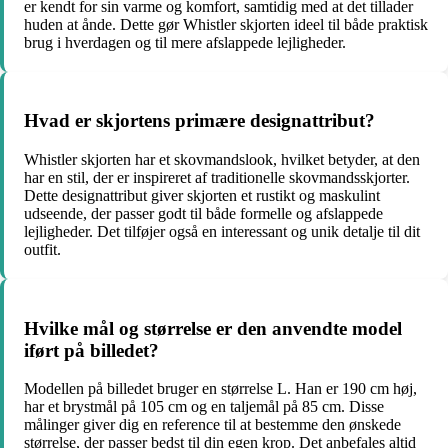
er kendt for sin varme og komfort, samtidig med at det tillader
huden at ånde. Dette gør Whistler skjorten ideel til både praktisk
brug i hverdagen og til mere afslappede lejligheder.
Hvad er skjortens primære designattribut?
Whistler skjorten har et skovmandslook, hvilket betyder, at den
har en stil, der er inspireret af traditionelle skovmandsskjorter.
Dette designattribut giver skjorten et rustikt og maskulint
udseende, der passer godt til både formelle og afslappede
lejligheder. Det tilføjer også en interessant og unik detalje til dit
outfit.
Hvilke mål og størrelse er den anvendte model
iført på billedet?
Modellen på billedet bruger en størrelse L. Han er 190 cm høj,
har et brystmål på 105 cm og en taljemål på 85 cm. Disse
målinger giver dig en reference til at bestemme den ønskede
størrelse, der passer bedst til din egen krop. Det anbefales altid