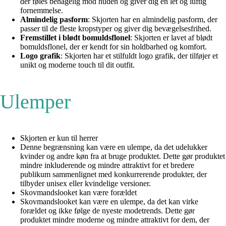
der føles behagelig mod huden og giver dig en let og luftig
fornemmelse.
Almindelig pasform
: Skjorten har en almindelig pasform, der
passer til de fleste kropstyper og giver dig bevægelsesfrihed.
Fremstillet i blødt bomuldsflonel
: Skjorten er lavet af blødt
bomuldsflonel, der er kendt for sin holdbarhed og komfort.
Logo grafik
: Skjorten har et stilfuldt logo grafik, der tilføjer et
unikt og moderne touch til dit outfit.
Ulemper
Skjorten er kun til herrer
Denne begrænsning kan være en ulempe, da det udelukker
kvinder og andre køn fra at bruge produktet. Dette gør produktet
mindre inkluderende og mindre attraktivt for et bredere
publikum sammenlignet med konkurrerende produkter, der
tilbyder unisex eller kvindelige versioner.
Skovmandslooket kan være forældet
Skovmandslooket kan være en ulempe, da det kan virke
forældet og ikke følge de nyeste modetrends. Dette gør
produktet mindre moderne og mindre attraktivt for dem, der