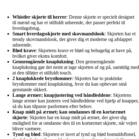
Whistler skjorte til herrer
: Denne skjorte er specielt designet
til mænd og har et stilfuldt udseende, der passer perfekt til
hverdagsbrug.
Smart hverdagsskjorte med skovmandslook
: Skjorten har et
trendy skovmandslook, der giver dig et moderne og afslappet
udseende.
Blød krave
: Skjortens krave er blød og behagelig at have på,
hvilket giver ekstra komfort.
Gennemgående knaplukning
: Den gennemgående
knaplukning gør det nemt at tage skjorten af og på, samtidig med
at den tilføjer et stilfuldt touch.
2 knaplukkede brystlommer
: Skjorten har to praktiske
brystlommer med knaplukning, hvor du kan opbevare små
genstande sikkert.
Lange ærmer; knapjustering ved håndleddene
: Skjortens
lange ærmer kan justeres ved håndleddene ved hjælp af knapper,
så du kan tilpasse pasformen efter behov.
Knap midt på ærmet; kan omdannes til en kortærmet
skjorte
: Skjorten har en knap midt på ærmet, der giver dig
mulighed for at omdanne den til en kortærmet skjorte, når vejret
bliver varmere.
Tynd og blød
: Skjorten er lavet af tynd og blød bomuldsflonel,