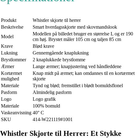
Produkt
Whistler skjorte til herrer
Beskrivelse
Smart hverdagsskjorte med skovmandslook
Modellen på billedet bruger en størrelse L og er 190
Model
cm høj. Brystet måler 105 cm og taljen 85 cm
Krave
Blød krave
Lukning
Gennemgående knaplukning
Brystlommer
2 knaplukkede brystlomme
Ærmer
Lange ærmer; knapjustering ved håndleddene
Kortærmet
Knap midt på ærmet; kan omdannes til en kortærmet
mulighed
skjorte
Materiale
Tynd og blød; fremstillet i blødt bomuldsflonel
Pasform
Almindelig pasform
Logo
Logo grafik
Materiale
100% bomuld
Vaskeanvisning
40° C
SKU
414-W221119#1001
Whistler Skjorte til Herrer: Et Stykke