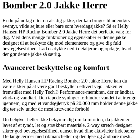
Bomber 2.0 Jakke Herre
Er du på udkig efter en alsidig jakke, der kan bruges til udendørs
eventyr, vilde sejlture eller bare som hverdagsjakke? Så er Helly
Hansen HP Racing Bomber 2.0 Jakke Herre det perfekte valg for
dig. Med dens mange funktioner og egenskaber er denne jakke
designet til at beskytte dig mod elementerne og give dig fuld
bevægelsesfrihed. Lad os dykke ned i detaljerne og opdage, hvad
der gør denne jakke så særlig.
Avanceret beskyttelse og komfort
Med Helly Hansen HP Racing Bomber 2.0 Jakke Herre kan du
være sikker på at være godt beskyttet i ethvert vejr. Jakken er
fremstillet med Helly Tech® Performance-membran, der er åndbar,
vind- og vandtæt. Den tapede syninger forhindrer vandet i at trænge
igennem, og med et vandsøjletryk på 20.000 mm holder denne jakke
dig tør selv under de mest krævende forhold.
Du behøver heller ikke bekymre dig om komforten, da jakken er
lavet af et tyndt, let og strækbart materiale. 2-way stretch-designet
sikrer god bevægelsesfrihed, uanset hvad dine aktiviteter indebærer.
De lange ærmer med ribmanchetter og den løse og åndbare mesh-