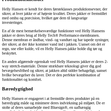
Helly Hansen er kendt for deres førsteklasses produktionsevner, der
sikrer, at hver jakke er af højeste kvalitet. Deres jakker er fremstillet
med omhu og præcision, hvilket gør dem til langvarige
investeringer.
En af de mest bemærkelsesværdige funktioner ved Helly Hansens
jakker er deres brug af Helly Tech® Performance-membranen.
Denne membran er åndbar, vind- og vandtæt og har tapede syninger,
der sikrer, at der ikke kommer vand ind i jakken. Uanset om det er
regn, sne eller kulde, vil en Helly Hansen-jakke holde dig tør og
beskyttet.
En anden afgørende egenskab ved Helly Hansens jakker er deres 2-
way stretch-materiale. Denne strækbare teknologi giver dig god
bevægelsesfrihed og sikrer, at jakken altid sidder behageligt, uanset
hvilke bevægelser du laver. Det er den perfekte kombination af
funktionalitet og komfort.
Bæredygtighed
Helly Hansen er engageret i at fremstille deres produkter på en
bæredygtig måde og minimere deres indvirkning på miljøet. De er
stolte af deres samarbejde med Bluesign®, en uafhængig