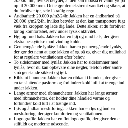
20.000 mm, hvilket betyder, at den kan modstå et vandtryk på
op til 20.000 mm. Dette gør den ekstremt vandtæt og sikrer, at
du forbliver tør, selv i kraftig regn.
Åndbarhed: 20.000 g/m2/24h: Jakken har en åndbarhed på
20.000 g/m2/24h, hvilket betyder, at den kan transportere fugt
væk fra kroppen og lade dig ånde. Dette sikrer, at du forbliver
tør og komfortabel, selv under fysisk aktivitet.
Høj og rund hals: Jakken har en høj og rund hals, der giver
ekstra beskyttelse mod vind og kulde.
Gennemgående lynlås: Jakken har en gennemgående lynlås,
der gør det nemt at tage jakken af og på og giver dig mulighed
for at regulere ventilationen efter behov.
To sidelommer med lynlås: Jakken har to sidelommer med
lynlås, hvor du kan opbevare dine nøgler, telefon eller andre
små genstande sikkert og tørt.
Ribkant i bunden: Jakken har en ribkant i bunden, der giver
en tætsluttende pasform og forhindrer kold luft i at trænge ind
under jakken.
Lange ærmer med ribmanchetter: Jakken har lange ærmer
med ribmanchetter, der holder dine håndled varme og
forhindrer kold luft i at trænge ind.
Løs og åndbar mesh-foring: Jakken har en løs og åndbar
mesh-foring, der øger komforten og ventilationen.
Logo grafik: Jakken har en flot logo grafik, der giver den et
stilfuldt og moderne udseende.