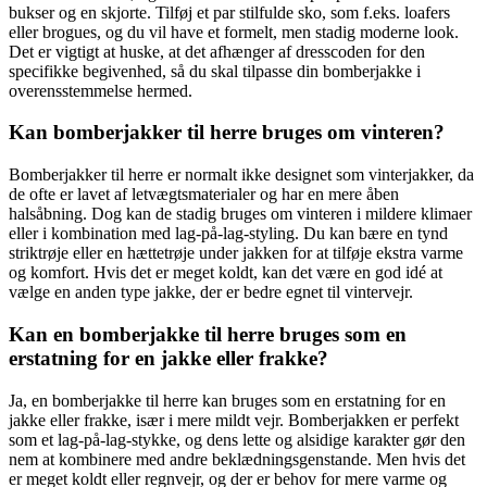
bukser og en skjorte. Tilføj et par stilfulde sko, som f.eks. loafers
eller brogues, og du vil have et formelt, men stadig moderne look.
Det er vigtigt at huske, at det afhænger af dresscoden for den
specifikke begivenhed, så du skal tilpasse din bomberjakke i
overensstemmelse hermed.
Kan bomberjakker til herre bruges om vinteren?
Bomberjakker til herre er normalt ikke designet som vinterjakker, da
de ofte er lavet af letvægtsmaterialer og har en mere åben
halsåbning. Dog kan de stadig bruges om vinteren i mildere klimaer
eller i kombination med lag-på-lag-styling. Du kan bære en tynd
striktrøje eller en hættetrøje under jakken for at tilføje ekstra varme
og komfort. Hvis det er meget koldt, kan det være en god idé at
vælge en anden type jakke, der er bedre egnet til vintervejr.
Kan en bomberjakke til herre bruges som en
erstatning for en jakke eller frakke?
Ja, en bomberjakke til herre kan bruges som en erstatning for en
jakke eller frakke, især i mere mildt vejr. Bomberjakken er perfekt
som et lag-på-lag-stykke, og dens lette og alsidige karakter gør den
nem at kombinere med andre beklædningsgenstande. Men hvis det
er meget koldt eller regnvejr, og der er behov for mere varme og