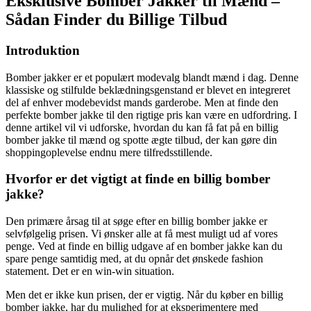
Eksklusive Bomber Jakker til Mænd –
Sådan Finder du Billige Tilbud
Introduktion
Bomber jakker er et populært modevalg blandt mænd i dag. Denne
klassiske og stilfulde beklædningsgenstand er blevet en integreret
del af enhver modebevidst mands garderobe. Men at finde den
perfekte bomber jakke til den rigtige pris kan være en udfordring. I
denne artikel vil vi udforske, hvordan du kan få fat på en billig
bomber jakke til mænd og spotte ægte tilbud, der kan gøre din
shoppingoplevelse endnu mere tilfredsstillende.
Hvorfor er det vigtigt at finde en billig bomber
jakke?
Den primære årsag til at søge efter en billig bomber jakke er
selvfølgelig prisen. Vi ønsker alle at få mest muligt ud af vores
penge. Ved at finde en billig udgave af en bomber jakke kan du
spare penge samtidig med, at du opnår det ønskede fashion
statement. Det er en win-win situation.
Men det er ikke kun prisen, der er vigtig. Når du køber en billig
bomber jakke, har du mulighed for at eksperimentere med