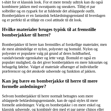
t-shirt for et klassisk look. For et mere trendy udtryk kan du også
kombinere jakken med sweatpants og sneakers. Tilføj et par
solbriller og en rygsæk for at fuldende det afslappede outfit.
Bomberjakken er en fantastisk beklædningsgenstand til hverdagen
og er perfekt til at tilføje en cool attitude til dit look.
Hvilke materialer bruges typisk til at fremstille
bomberjakker til herre?
Bomberjakker til herre kan fremstilles af forskellige materialer, men
de mest almindelige er nylon, polyester og bomuld. Nylon og
polyester er populære valg på grund af deres holdbarhed,
vandafvisende egenskaber og lette vægt. Bomuld er også en
populær mulighed, da det giver bomberjakken en mere luksuriøs og
behagelig følelse. Valget af materiale afhænger af individuelle
præferencer og det ønskede udseende og funktion af jakken.
Kan jeg bære en bomberjakke til herre til mere
formelle anledninger?
Selvom bomberjakker til herre normalt betragtes som mere
afslappede beklædningsgenstande, kan de også styles til mere
formelle anledninger. Vælg en bomberjakke i en mere enkel og
klassisk udseende, og kombinér den med et par pæne chinos eller