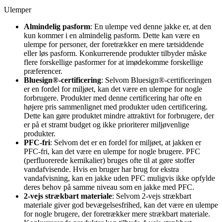
Ulemper
Almindelig pasform
: En ulempe ved denne jakke er, at den
kun kommer i en almindelig pasform. Dette kan være en
ulempe for personer, der foretrækker en mere tætsiddende
eller løs pasform. Konkurrerende produkter tilbyder måske
flere forskellige pasformer for at imødekomme forskellige
præferencer.
Bluesign®-certificering
: Selvom Bluesign®-certificeringen
er en fordel for miljøet, kan det være en ulempe for nogle
forbrugere. Produkter med denne certificering har ofte en
højere pris sammenlignet med produkter uden certificering.
Dette kan gøre produktet mindre attraktivt for forbrugere, der
er på et stramt budget og ikke prioriterer miljøvenlige
produkter.
PFC-fri
: Selvom det er en fordel for miljøet, at jakken er
PFC-fri, kan det være en ulempe for nogle brugere. PFC
(perfluorerede kemikalier) bruges ofte til at gøre stoffer
vandafvisende. Hvis en bruger har brug for ekstra
vandafvisning, kan en jakke uden PFC muligvis ikke opfylde
deres behov på samme niveau som en jakke med PFC.
2-vejs strækbart materiale
: Selvom 2-vejs strækbart
materiale giver god bevægelsesfrihed, kan det være en ulempe
for nogle brugere, der foretrækker mere strækbart materiale.