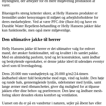
myndighed, der arbejder for en mere miljøvenlig produktion af
varer.
Bluesign®s streng kriterier sikrer, at Helly Hansens produkter er
fremstillet under hensyntagen til miljøet og arbejdsforholdene for
deres medarbejdere. Ved at være PFC-frie (fluor-fri) og have en
Durable Water Repellent-behandling er Helly Hansens jakker ikke
kun funktionelle, men også mere miljøvenlige.
Den ultimative jakke til herrer
Helly Hansens jakke til herrer er det ultimative valg for enhver
mand, der ønsker funktionalitet, stil og kvalitet i én samlet pakke.
Med en almindelig pasform, tynd og let konstruktion, samt åndbar
og beskyttende egenskaber, er denne jakke ideel til udendørs eventyr
såvel som til hverdagsbrug.
Dens 20.000 mm vandsøjletryk og 20.000 g/m2/24-timers
åndbarhed sikrer fuld beskyttelse mod regn, vind og kulde. Den høje
og runde hals, gennemgående lynlås, sidelommer med lynlås, samt
lange ærmer med ribmanchetter, giver dig mulighed for at tilpasse
jakken efter dine behov og præferencer. Den løse og åndbare mesh-
foring sikrer desuden ekstra komfort og ventilation.
Uanset om du er på en vandretur i naturen, sejler på åbent hav eller