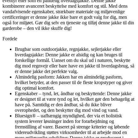
eventyr eller som en pålidelig hverdagsjakke. Denne jakke
kombinerer avanceret beskyttelse med komfort og stil. Med dens
vandafvisende egenskaber, strækbare materiale og miljøvenlige
certificeringer er denne jakke ikke bare et godt valg for dig, men
også for miljøet. Gør dig selv en tjeneste og tilføj denne jakke til din
garderobe – den vil ikke skuffe dig!
Fordele
Brugbar som outdoorjakke, regnjakke, sejlerjakke eller
hverdagsjakke: Denne jakke er alsidig og kan bruges til
forskellige formål. Uanset om du skal ud i naturen, beskytte
dig mod regnvejr eller bare have en jakke til hverdagsbrug, så
er denne jakke det perfekte valg.
Almindelig pasform: Jakken har en almindelig pasform,
hvilket betyder, at den passer til de fleste kropstyper og giver
dig optimal komfort.
Egenskaber – tynd, let, åndbar og beskyttende: Denne jakke
er designet til at være tynd og let, hvilket gør den behagelig at
have på. Samtidig er den åndbar, så du ikke bliver
overophedet, og den beskytter dig mod vind og vand.
Bluesign® – uafhængig myndighed, der via et holistisk
system leverer løsninger inden for forarbejdning og
fremstilling af varer. Baseret på strenge kriterier og løbende
videreudvikling støttes virksomheder til at arbejde mod en
mere miljøvenlig udvikling: Denne jakke er produceret i