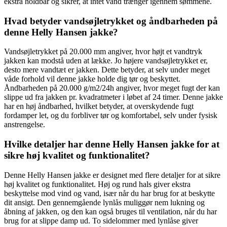
ekstra holdbar og sikrer, at intet vand trænger igennem sømmene.
Hvad betyder vandsøjletrykket og åndbarheden på
denne Helly Hansen jakke?
Vandsøjletrykket på 20.000 mm angiver, hvor højt et vandtryk
jakken kan modstå uden at lække. Jo højere vandsøjletrykket er,
desto mere vandtæt er jakken. Dette betyder, at selv under meget
våde forhold vil denne jakke holde dig tør og beskyttet.
Åndbarheden på 20.000 g/m2/24h angiver, hvor meget fugt der kan
slippe ud fra jakken pr. kvadratmeter i løbet af 24 timer. Denne jakke
har en høj åndbarhed, hvilket betyder, at overskydende fugt
fordamper let, og du forbliver tør og komfortabel, selv under fysisk
anstrengelse.
Hvilke detaljer har denne Helly Hansen jakke for at
sikre høj kvalitet og funktionalitet?
Denne Helly Hansen jakke er designet med flere detaljer for at sikre
høj kvalitet og funktionalitet. Høj og rund hals giver ekstra
beskyttelse mod vind og vand, især når du har brug for at beskytte
dit ansigt. Den gennemgående lynlås muliggør nem lukning og
åbning af jakken, og den kan også bruges til ventilation, når du har
brug for at slippe damp ud. To sidelommer med lynlåse giver