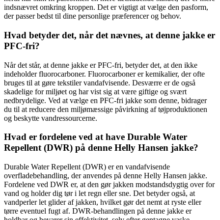
indsnævret omkring kroppen. Det er vigtigt at vælge den pasform,
der passer bedst til dine personlige præferencer og behov.
Hvad betyder det, når det nævnes, at denne jakke er
PFC-fri?
Når det står, at denne jakke er PFC-fri, betyder det, at den ikke
indeholder fluorocarboner. Fluorocarboner er kemikalier, der ofte
bruges til at gøre tekstiler vandafvisende. Desværre er de også
skadelige for miljøet og har vist sig at være giftige og svært
nedbrydelige. Ved at vælge en PFC-fri jakke som denne, bidrager
du til at reducere den miljømæssige påvirkning af tøjproduktionen
og beskytte vandressourcerne.
Hvad er fordelene ved at have Durable Water
Repellent (DWR) på denne Helly Hansen jakke?
Durable Water Repellent (DWR) er en vandafvisende
overfladebehandling, der anvendes på denne Helly Hansen jakke.
Fordelene ved DWR er, at den gør jakken modstandsdygtig over for
vand og holder dig tør i let regn eller sne. Det betyder også, at
vandperler let glider af jakken, hvilket gør det nemt at ryste eller
tørre eventuel fugt af. DWR-behandlingen på denne jakke er
holdbar og bevarer sin effektivitet, selv efter gentagne vaske.