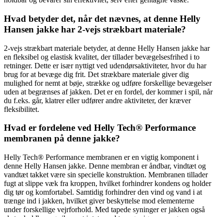
Hvad betyder det, når det nævnes, at denne Helly
Hansen jakke har 2-vejs strækbart materiale?
2-vejs strækbart materiale betyder, at denne Helly Hansen jakke har
en fleksibel og elastisk kvalitet, der tillader bevægelsesfrihed i to
retninger. Dette er især nyttigt ved udendørsaktiviteter, hvor du har
brug for at bevæge dig frit. Det strækbare materiale giver dig
mulighed for nemt at bøje, strække og udføre forskellige bevægelser
uden at begrænses af jakken. Det er en fordel, der kommer i spil, når
du f.eks. går, klatrer eller udfører andre aktiviteter, der kræver
fleksibilitet.
Hvad er fordelene ved Helly Tech® Performance
membranen på denne jakke?
Helly Tech® Performance membranen er en vigtig komponent i
denne Helly Hansen jakke. Denne membran er åndbar, vindtæt og
vandtæt takket være sin specielle konstruktion. Membranen tillader
fugt at slippe væk fra kroppen, hvilket forhindrer kondens og holder
dig tør og komfortabel. Samtidig forhindrer den vind og vand i at
trænge ind i jakken, hvilket giver beskyttelse mod elementerne
under forskellige vejrforhold. Med tapede syninger er jakken også