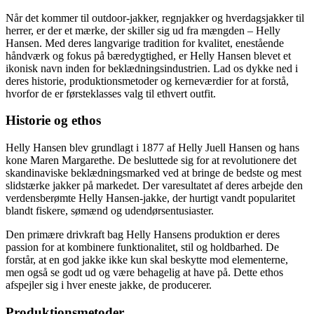
Når det kommer til outdoor-jakker, regnjakker og hverdagsjakker til
herrer, er der et mærke, der skiller sig ud fra mængden – Helly
Hansen. Med deres langvarige tradition for kvalitet, enestående
håndværk og fokus på bæredygtighed, er Helly Hansen blevet et
ikonisk navn inden for beklædningsindustrien. Lad os dykke ned i
deres historie, produktionsmetoder og kerneværdier for at forstå,
hvorfor de er førsteklasses valg til ethvert outfit.
Historie og ethos
Helly Hansen blev grundlagt i 1877 af Helly Juell Hansen og hans
kone Maren Margarethe. De besluttede sig for at revolutionere det
skandinaviske beklædningsmarked ved at bringe de bedste og mest
slidstærke jakker på markedet. Der varesultatet af deres arbejde den
verdensberømte Helly Hansen-jakke, der hurtigt vandt popularitet
blandt fiskere, sømænd og udendørsentusiaster.
Den primære drivkraft bag Helly Hansens produktion er deres
passion for at kombinere funktionalitet, stil og holdbarhed. De
forstår, at en god jakke ikke kun skal beskytte mod elementerne,
men også se godt ud og være behagelig at have på. Dette ethos
afspejler sig i hver eneste jakke, de producerer.
Produktionsmetoder