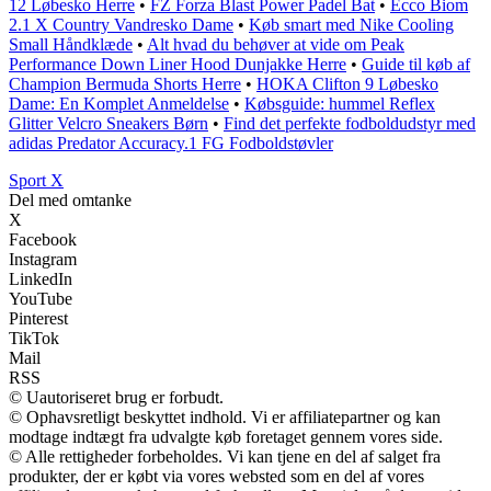
12 Løbesko Herre
•
FZ Forza Blast Power Padel Bat
•
Ecco Biom
2.1 X Country Vandresko Dame
•
Køb smart med Nike Cooling
Small Håndklæde
•
Alt hvad du behøver at vide om Peak
Performance Down Liner Hood Dunjakke Herre
•
Guide til køb af
Champion Bermuda Shorts Herre
•
HOKA Clifton 9 Løbesko
Dame: En Komplet Anmeldelse
•
Købsguide: hummel Reflex
Glitter Velcro Sneakers Børn
•
Find det perfekte fodboldudstyr med
adidas Predator Accuracy.1 FG Fodboldstøvler
Sport X
Del med omtanke
X
Facebook
Instagram
LinkedIn
YouTube
Pinterest
TikTok
Mail
RSS
© Uautoriseret brug er forbudt.
© Ophavsretligt beskyttet indhold. Vi er affiliatepartner og kan
modtage indtægt fra udvalgte køb foretaget gennem vores side.
© Alle rettigheder forbeholdes. Vi kan tjene en del af salget fra
produkter, der er købt via vores websted som en del af vores