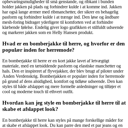
opbevaringsmuligheder til små genstande, og ribkant i bunden
holder jakken på plads og forhindrer kulde i at komme ind. Jakken
har også lange ærmer med ribmanchetter, der sikrer en behagelig
pasform og forhindrer kulde i at trænge ind. Den løse og åndbare
mesh-foring bidrager yderligere til komforten ved at forhindre
klæbende følelse. Endelig giver logo grafikken et stilfuldt udseende
og markerer jakken som en Helly Hansen produkt.
Hvad er en bomberjakke til herre, og hvorfor er den
populær inden for herremode?
En bomberjakke til herre er en kort jakke lavet af letvægtigt
materiale, med en tætsiddende pasform og elastiske manchetter og
hals. Den er inspireret af flyvejakker, der blev brugt af piloter under
Anden Verdenskrig. Bomberjakken er populær inden for herremode
på grund af dens alsidighed, komfort og tidløse udseende. Den kan
styles til både afslappet og mere formelle anledninger og tilføjer et
cool og moderne touch til ethvert outfit.
Hvordan kan jeg style en bomberjakke til herre til at
skabe et afslappet look?
En bomberjakke til herre kan styles på mange forskellige måder for
at skabe et afslappet look. Du kan parre den med et par jeans og en