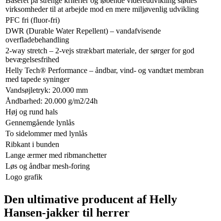
Baseret på strenge kriterier og løbende videreudvikling støttes
virksomheder til at arbejde mod en mere miljøvenlig udvikling
PFC fri (fluor-fri)
DWR (Durable Water Repellent) – vandafvisende
overfladebehandling
2-way stretch – 2-vejs strækbart materiale, der sørger for god
bevægelsesfrihed
Helly Tech® Performance – åndbar, vind- og vandtæt membran
med tapede syninger
Vandsøjletryk: 20.000 mm
Åndbarhed: 20.000 g/m2/24h
Høj og rund hals
Gennemgående lynlås
To sidelommer med lynlås
Ribkant i bunden
Lange ærmer med ribmanchetter
Løs og åndbar mesh-foring
Logo grafik
Den ultimative producent af Helly
Hansen-jakker til herrer