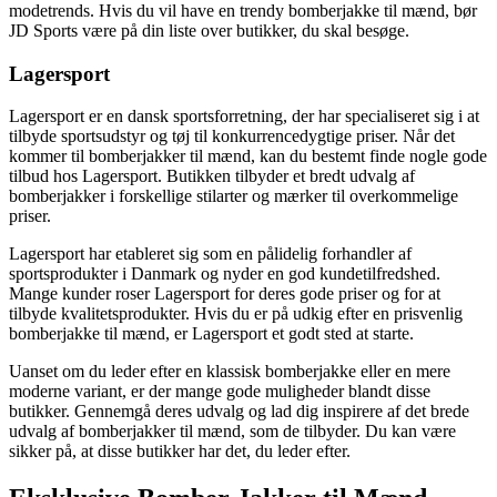
modetrends. Hvis du vil have en trendy bomberjakke til mænd, bør
JD Sports være på din liste over butikker, du skal besøge.
Lagersport
Lagersport er en dansk sportsforretning, der har specialiseret sig i at
tilbyde sportsudstyr og tøj til konkurrencedygtige priser. Når det
kommer til bomberjakker til mænd, kan du bestemt finde nogle gode
tilbud hos Lagersport. Butikken tilbyder et bredt udvalg af
bomberjakker i forskellige stilarter og mærker til overkommelige
priser.
Lagersport har etableret sig som en pålidelig forhandler af
sportsprodukter i Danmark og nyder en god kundetilfredshed.
Mange kunder roser Lagersport for deres gode priser og for at
tilbyde kvalitetsprodukter. Hvis du er på udkig efter en prisvenlig
bomberjakke til mænd, er Lagersport et godt sted at starte.
Uanset om du leder efter en klassisk bomberjakke eller en mere
moderne variant, er der mange gode muligheder blandt disse
butikker. Gennemgå deres udvalg og lad dig inspirere af det brede
udvalg af bomberjakker til mænd, som de tilbyder. Du kan være
sikker på, at disse butikker har det, du leder efter.