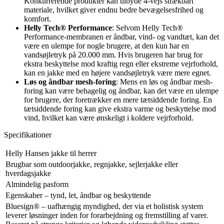
Konkurrerende produkter kan tilbyde 4-vejs strækbart
materiale, hvilket giver endnu bedre bevægelsesfrihed og
komfort.
Helly Tech® Performance
: Selvom Helly Tech®
Performance-membranen er åndbar, vind- og vandtæt, kan det
være en ulempe for nogle brugere, at den kun har en
vandsøjletryk på 20.000 mm. Hvis brugeren har brug for
ekstra beskyttelse mod kraftig regn eller ekstreme vejrforhold,
kan en jakke med en højere vandsøjletryk være mere egnet.
Løs og åndbar mesh-foring
: Mens en løs og åndbar mesh-
foring kan være behagelig og åndbar, kan det være en ulempe
for brugere, der foretrækker en mere tætsiddende foring. En
tætsiddende foring kan give ekstra varme og beskyttelse mod
vind, hvilket kan være ønskeligt i koldere vejrforhold.
Specifikationer
Helly Hansen jakke til herrer
Brugbar som outdoorjakke, regnjakke, sejlerjakke eller
hverdagsjakke
Almindelig pasform
Egenskaber – tynd, let, åndbar og beskyttende
Bluesign® – uafhængig myndighed, der via et holistisk system
leverer løsninger inden for forarbejdning og fremstilling af varer.