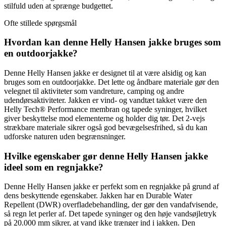
stilfuld uden at sprænge budgettet.
Ofte stillede spørgsmål
Hvordan kan denne Helly Hansen jakke bruges som
en outdoorjakke?
Denne Helly Hansen jakke er designet til at være alsidig og kan
bruges som en outdoorjakke. Det lette og åndbare materiale gør den
velegnet til aktiviteter som vandreture, camping og andre
udendørsaktiviteter. Jakken er vind- og vandtæt takket være den
Helly Tech® Performance membran og tapede syninger, hvilket
giver beskyttelse mod elementerne og holder dig tør. Det 2-vejs
strækbare materiale sikrer også god bevægelsesfrihed, så du kan
udforske naturen uden begrænsninger.
Hvilke egenskaber gør denne Helly Hansen jakke
ideel som en regnjakke?
Denne Helly Hansen jakke er perfekt som en regnjakke på grund af
dens beskyttende egenskaber. Jakken har en Durable Water
Repellent (DWR) overfladebehandling, der gør den vandafvisende,
så regn let perler af. Det tapede syninger og den høje vandsøjletryk
på 20.000 mm sikrer, at vand ikke trænger ind i jakken. Den