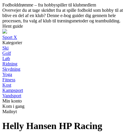
Fodbolddrømme – fra hobbyspiller til klubmedlem
Overvejer du at tage skridtet fra at spille fodbold som hobby til at
blive en del af en klub? Denne e-bog guider dig gennem hele
processen, fra valg af klub til træningsmetoder og teambuilding.
Hent guide
Sport X
Kategorier
Ski
Golf
Løb
Ridning
Skydning
Yoga
Fitness
Kost
Kampsport
Vandsport
Min konto
Kom i gang
Mailnyt
Helly Hansen HP Racing