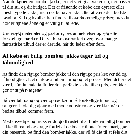
Når du køber en bomber jakke, er det vigtigt at vælge en, der passer
til din stil og dit budget. Det er fristende at købe den dyreste eller
mest hypede jakke, men det behøver ikke altid at være den bedste
løsning. Stil og kvalitet kan findes til overkommelige priser, hvis du
holder øjnene åbne og er villig til at lede.
Undersøg materialer og pasform, læs anmeldelser og søg efter
forskellige mærker. Du vil blive overrasket over, hvor mange
fantastiske tilbud der er derude, når du leder efter dem.
At købe en billig bomber jakke tager tid og
tålmodighed
At finde den rigtige bomber jakke til den rigtige pris kræver tid og
tålmodighed. Det er ikke altid en hurtig og let proces. Men det er det
værd, når du endelig finder den perfekte jakke til en pris, der ikke
gør ondt på budgettet.
Så vær tålmodig og vær opmærksom på forskellige tilbud og
sælgere. Hold dig ajour med modeindustrien og vær klar, når de
bedste tilbud kommer frem.
Med disse tips og tricks er du godt rustet til at finde en billig bomber
jakke til mænd og drage fordel af de bedste tilbud. Vær smart, gør
din research, og find den bomber jakke, der vil få dig til at føle dig