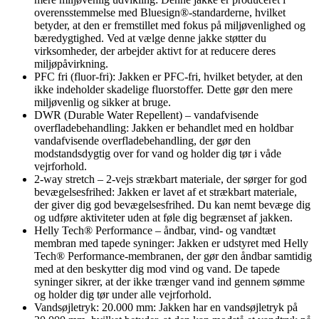
overensstemmelse med Bluesign®-standarderne, hvilket
betyder, at den er fremstillet med fokus på miljøvenlighed og
bæredygtighed. Ved at vælge denne jakke støtter du
virksomheder, der arbejder aktivt for at reducere deres
miljøpåvirkning.
PFC fri (fluor-fri): Jakken er PFC-fri, hvilket betyder, at den
ikke indeholder skadelige fluorstoffer. Dette gør den mere
miljøvenlig og sikker at bruge.
DWR (Durable Water Repellent) – vandafvisende
overfladebehandling: Jakken er behandlet med en holdbar
vandafvisende overfladebehandling, der gør den
modstandsdygtig over for vand og holder dig tør i våde
vejrforhold.
2-way stretch – 2-vejs strækbart materiale, der sørger for god
bevægelsesfrihed: Jakken er lavet af et strækbart materiale,
der giver dig god bevægelsesfrihed. Du kan nemt bevæge dig
og udføre aktiviteter uden at føle dig begrænset af jakken.
Helly Tech® Performance – åndbar, vind- og vandtæt
membran med tapede syninger: Jakken er udstyret med Helly
Tech® Performance-membranen, der gør den åndbar samtidig
med at den beskytter dig mod vind og vand. De tapede
syninger sikrer, at der ikke trænger vand ind gennem sømme
og holder dig tør under alle vejrforhold.
Vandsøjletryk: 20.000 mm: Jakken har en vandsøjletryk på