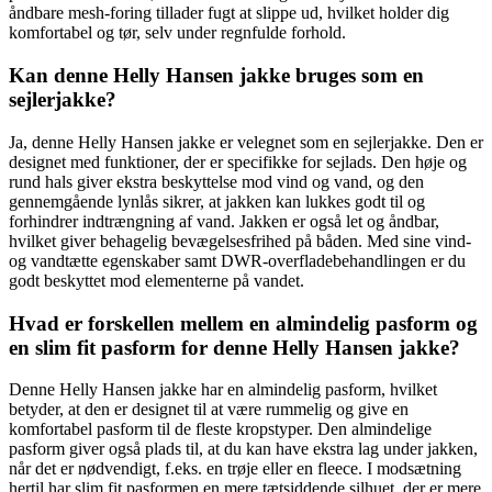
åndbare mesh-foring tillader fugt at slippe ud, hvilket holder dig
komfortabel og tør, selv under regnfulde forhold.
Kan denne Helly Hansen jakke bruges som en
sejlerjakke?
Ja, denne Helly Hansen jakke er velegnet som en sejlerjakke. Den er
designet med funktioner, der er specifikke for sejlads. Den høje og
rund hals giver ekstra beskyttelse mod vind og vand, og den
gennemgående lynlås sikrer, at jakken kan lukkes godt til og
forhindrer indtrængning af vand. Jakken er også let og åndbar,
hvilket giver behagelig bevægelsesfrihed på båden. Med sine vind-
og vandtætte egenskaber samt DWR-overfladebehandlingen er du
godt beskyttet mod elementerne på vandet.
Hvad er forskellen mellem en almindelig pasform og
en slim fit pasform for denne Helly Hansen jakke?
Denne Helly Hansen jakke har en almindelig pasform, hvilket
betyder, at den er designet til at være rummelig og give en
komfortabel pasform til de fleste kropstyper. Den almindelige
pasform giver også plads til, at du kan have ekstra lag under jakken,
når det er nødvendigt, f.eks. en trøje eller en fleece. I modsætning
hertil har slim fit pasformen en mere tætsiddende silhuet, der er mere