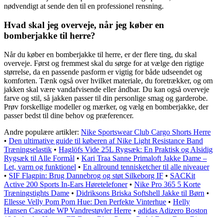
nødvendigt at sende den til en professionel rensning.
Hvad skal jeg overveje, når jeg køber en
bomberjakke til herre?
Når du køber en bomberjakke til herre, er der flere ting, du skal
overveje. Først og fremmest skal du sørge for at vælge den rigtige
størrelse, da en passende pasform er vigtig for både udseendet og
komforten. Tænk også over hvilket materiale, du foretrækker, og om
jakken skal være vandafvisende eller åndbar. Du kan også overveje
farve og stil, så jakken passer til din personlige smag og garderobe.
Prøv forskellige modeller og mærker, og vælg en bomberjakke, der
passer bedst til dine behov og præferencer.
Andre populære artikler:
Nike Sportswear Club Cargo Shorts Herre
•
Den ultimative guide til køberen af Nike Light Resistance Band
Træningselastik
•
Haglöfs Vide 25L Rygsæk: En Praktisk og Alsidig
Rygsæk til Alle Formål
•
Kari Traa Sanne Primaloft Jakke Dame –
Let, varm og funktionel
•
En allround tennisketcher til alle niveauer
•
SIF Flagpin: Brug Dannebrog og støt Silkeborg IF
•
SACKit
Active 200 Sports In-Ears Høretelefoner
•
Nike Pro 365 5 Korte
Træningstights Dame
•
Didriksons Briska Softshell Jakke til Børn
•
Ellesse Velly Pom Pom Hue: Den Perfekte Vinterhue
•
Helly
Hansen Cascade WP Vandrestøvler Herre
•
adidas Adizero Boston