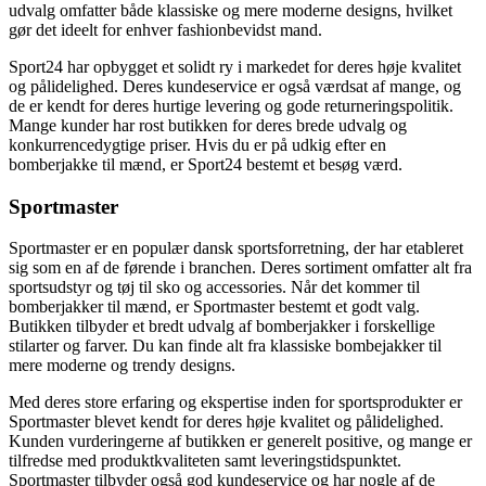
udvalg omfatter både klassiske og mere moderne designs, hvilket
gør det ideelt for enhver fashionbevidst mand.
Sport24 har opbygget et solidt ry i markedet for deres høje kvalitet
og pålidelighed. Deres kundeservice er også værdsat af mange, og
de er kendt for deres hurtige levering og gode returneringspolitik.
Mange kunder har rost butikken for deres brede udvalg og
konkurrencedygtige priser. Hvis du er på udkig efter en
bomberjakke til mænd, er Sport24 bestemt et besøg værd.
Sportmaster
Sportmaster er en populær dansk sportsforretning, der har etableret
sig som en af de førende i branchen. Deres sortiment omfatter alt fra
sportsudstyr og tøj til sko og accessories. Når det kommer til
bomberjakker til mænd, er Sportmaster bestemt et godt valg.
Butikken tilbyder et bredt udvalg af bomberjakker i forskellige
stilarter og farver. Du kan finde alt fra klassiske bombejakker til
mere moderne og trendy designs.
Med deres store erfaring og ekspertise inden for sportsprodukter er
Sportmaster blevet kendt for deres høje kvalitet og pålidelighed.
Kunden vurderingerne af butikken er generelt positive, og mange er
tilfredse med produktkvaliteten samt leveringstidspunktet.
Sportmaster tilbyder også god kundeservice og har nogle af de