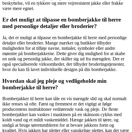
beskyttelse, vil en tykkere og mere vejrresistent jakke eller frakke
være mere egnet.
Er det muligt at tilpasse en bomberjakke til herre
med personlige detaljer eller broderier?
Ja, det er muligt at tilpasse en bomberjakke til herre med personlige
detaljer eller broderier. Mange mærker og butikker tilbyder
muligheden for at tilføje navne, initialer, symboler eller andre
mønstre på bomberjakkerne. Dette giver dig mulighed for at skabe
en unik og personlig jakke, der skiller sig ud fra mængden. Der er
også specialiserede virksomheder, der tilbyder broderingstjenester,
hvor du kan få lavet individuelle designs på din bomberjakke.
Hvordan skal jeg pleje og vedligeholde min
bomberjakke til herre?
Bomberjakker til herre kan tåle en vis mængde slid og skal normalt
ikke renses så ofte. Først og fremmest er det vigtigt at følge
producentens instruktioner vedrørende vask og pleje. De fleste
bomberjakker kan vaskes i maskinen på en skånsom cyklus med
koldt vand og et mildt vaskemiddel. Hænge jakken til tørre, og
undgå at bruge tørretumbleren for at bevare jakkens form og
kvalitet. Hvis jakken har pletter eller vanskelige pletter, kan det være