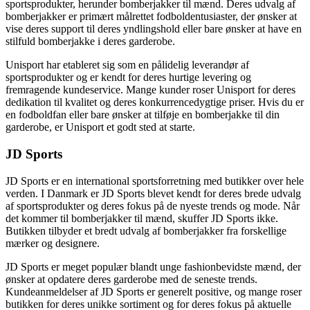
sportsprodukter, herunder bomberjakker til mænd. Deres udvalg af
bomberjakker er primært målrettet fodboldentusiaster, der ønsker at
vise deres support til deres yndlingshold eller bare ønsker at have en
stilfuld bomberjakke i deres garderobe.
Unisport har etableret sig som en pålidelig leverandør af
sportsprodukter og er kendt for deres hurtige levering og
fremragende kundeservice. Mange kunder roser Unisport for deres
dedikation til kvalitet og deres konkurrencedygtige priser. Hvis du er
en fodboldfan eller bare ønsker at tilføje en bomberjakke til din
garderobe, er Unisport et godt sted at starte.
JD Sports
JD Sports er en international sportsforretning med butikker over hele
verden. I Danmark er JD Sports blevet kendt for deres brede udvalg
af sportsprodukter og deres fokus på de nyeste trends og mode. Når
det kommer til bomberjakker til mænd, skuffer JD Sports ikke.
Butikken tilbyder et bredt udvalg af bomberjakker fra forskellige
mærker og designere.
JD Sports er meget populær blandt unge fashionbevidste mænd, der
ønsker at opdatere deres garderobe med de seneste trends.
Kundeanmeldelser af JD Sports er generelt positive, og mange roser
butikken for deres unikke sortiment og for deres fokus på aktuelle