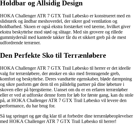
Holdbar og Allsidig Design
HOKA Challenger ATR 7 GTX Trail Løbesko er konstrueret med en
slidstærk og åndbar meshoverdel, der sikrer god ventilation og
holdbarhed. Skoen er også ekstra forstærket ved tæerne, hvilket giver
ekstra beskyttelse mod stød og slitage. Med sin grovere og rillede
gummiydersål med kantede takker får du et sikkert greb på de mest
udfordrende terræner.
Den Perfekte Sko til Terrænløbere
HOKA Challenger ATR 7 GTX Trail Løbesko til herrer er det ideelle
valg for terrænløbere, der ønsker en sko med fremragende greb,
komfort og beskyttelse. Deres vandtætte egenskaber, bløde dæmpning
og sikre pasform gør dem til en pålidelig partner på dine løbeture i
skoven eller på bjergstierne. Uanset om du er en erfaren terrænløber
eller er ved at udforske denne form for løb for første gang, kan du stole
på, at HOKA Challenger ATR 7 GTX Trail Løbesko vil levere den
performance, du har brug for.
Så tag springet og gør dig klar til at forbedre dine terrænløbeoplevelser
med HOKA Challenger ATR 7 GTX Trail Løbesko til herrer!