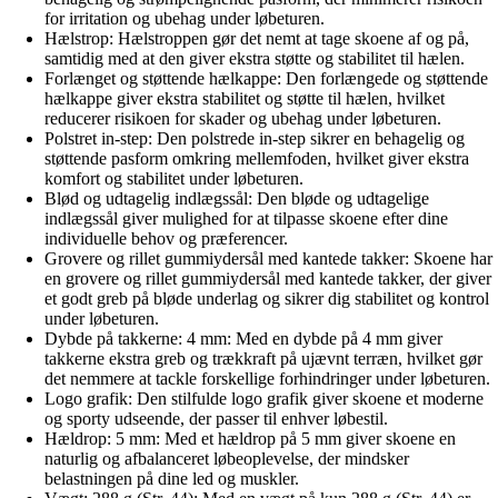
for irritation og ubehag under løbeturen.
Hælstrop: Hælstroppen gør det nemt at tage skoene af og på,
samtidig med at den giver ekstra støtte og stabilitet til hælen.
Forlænget og støttende hælkappe: Den forlængede og støttende
hælkappe giver ekstra stabilitet og støtte til hælen, hvilket
reducerer risikoen for skader og ubehag under løbeturen.
Polstret in-step: Den polstrede in-step sikrer en behagelig og
støttende pasform omkring mellemfoden, hvilket giver ekstra
komfort og stabilitet under løbeturen.
Blød og udtagelig indlægssål: Den bløde og udtagelige
indlægssål giver mulighed for at tilpasse skoene efter dine
individuelle behov og præferencer.
Grovere og rillet gummiydersål med kantede takker: Skoene har
en grovere og rillet gummiydersål med kantede takker, der giver
et godt greb på bløde underlag og sikrer dig stabilitet og kontrol
under løbeturen.
Dybde på takkerne: 4 mm: Med en dybde på 4 mm giver
takkerne ekstra greb og trækkraft på ujævnt terræn, hvilket gør
det nemmere at tackle forskellige forhindringer under løbeturen.
Logo grafik: Den stilfulde logo grafik giver skoene et moderne
og sporty udseende, der passer til enhver løbestil.
Hældrop: 5 mm: Med et hældrop på 5 mm giver skoene en
naturlig og afbalanceret løbeoplevelse, der mindsker
belastningen på dine led og muskler.