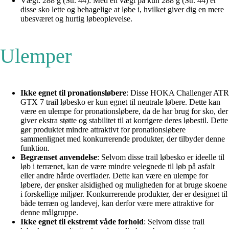
Vægt: 288 g (Str. 44): Med en vægt på kun 288 g (Str. 44) er
disse sko lette og behagelige at løbe i, hvilket giver dig en mere
ubesværet og hurtig løbeoplevelse.
Ulemper
Ikke egnet til pronationsløbere
: Disse HOKA Challenger ATR
GTX 7 trail løbesko er kun egnet til neutrale løbere. Dette kan
være en ulempe for pronationsløbere, da de har brug for sko, der
giver ekstra støtte og stabilitet til at korrigere deres løbestil. Dette
gør produktet mindre attraktivt for pronationsløbere
sammenlignet med konkurrerende produkter, der tilbyder denne
funktion.
Begrænset anvendelse
: Selvom disse trail løbesko er ideelle til
løb i terrænet, kan de være mindre velegnede til løb på asfalt
eller andre hårde overflader. Dette kan være en ulempe for
løbere, der ønsker alsidighed og muligheden for at bruge skoene
i forskellige miljøer. Konkurrerende produkter, der er designet til
både terræn og landevej, kan derfor være mere attraktive for
denne målgruppe.
Ikke egnet til ekstremt våde forhold
: Selvom disse trail