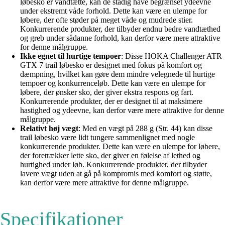
løbesko er vandtætte, kan de stadig have begrænset ydeevne
under ekstremt våde forhold. Dette kan være en ulempe for
løbere, der ofte støder på meget våde og mudrede stier.
Konkurrerende produkter, der tilbyder endnu bedre vandtæthed
og greb under sådanne forhold, kan derfor være mere attraktive
for denne målgruppe.
Ikke egnet til hurtige tempoer
: Disse HOKA Challenger ATR
GTX 7 trail løbesko er designet med fokus på komfort og
dæmpning, hvilket kan gøre dem mindre velegnede til hurtige
tempoer og konkurrenceløb. Dette kan være en ulempe for
løbere, der ønsker sko, der giver ekstra respons og fart.
Konkurrerende produkter, der er designet til at maksimere
hastighed og ydeevne, kan derfor være mere attraktive for denne
målgruppe.
Relativt høj vægt
: Med en vægt på 288 g (Str. 44) kan disse
trail løbesko være lidt tungere sammenlignet med nogle
konkurrerende produkter. Dette kan være en ulempe for løbere,
der foretrækker lette sko, der giver en følelse af lethed og
hurtighed under løb. Konkurrerende produkter, der tilbyder
lavere vægt uden at gå på kompromis med komfort og støtte,
kan derfor være mere attraktive for denne målgruppe.
Specifikationer