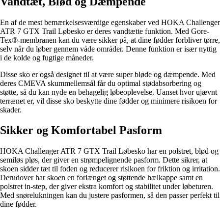
Vandtæt, Blød og Dæmpende
En af de mest bemærkelsesværdige egenskaber ved HOKA Challenger
ATR 7 GTX Trail Løbesko er deres vandtætte funktion. Med Gore-
Tex®-membranen kan du være sikker på, at dine fødder forbliver tørre,
selv når du løber gennem våde områder. Denne funktion er især nyttig
i de kolde og fugtige måneder.
Disse sko er også designet til at være super bløde og dæmpende. Med
deres CMEVA skummellemsål får du optimal stødabsorbering og
støtte, så du kan nyde en behagelig løbeoplevelse. Uanset hvor ujævnt
terrænet er, vil disse sko beskytte dine fødder og minimere risikoen for
skader.
Sikker og Komfortabel Pasform
HOKA Challenger ATR 7 GTX Trail Løbesko har en polstret, blød og
semiløs pløs, der giver en strømpelignende pasform. Dette sikrer, at
skoen sidder tæt til foden og reducerer risikoen for friktion og irritation.
Derudover har skoen en forlænget og støttende hælkappe samt en
polstret in-step, der giver ekstra komfort og stabilitet under løbeturen.
Med snørelukningen kan du justere pasformen, så den passer perfekt til
dine fødder.