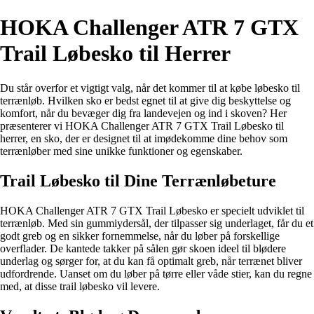
HOKA Challenger ATR 7 GTX
Trail Løbesko til Herrer
Du står overfor et vigtigt valg, når det kommer til at købe løbesko til
terrænløb. Hvilken sko er bedst egnet til at give dig beskyttelse og
komfort, når du bevæger dig fra landevejen og ind i skoven? Her
præsenterer vi HOKA Challenger ATR 7 GTX Trail Løbesko til
herrer, en sko, der er designet til at imødekomme dine behov som
terrænløber med sine unikke funktioner og egenskaber.
Trail Løbesko til Dine Terrænløbeture
HOKA Challenger ATR 7 GTX Trail Løbesko er specielt udviklet til
terrænløb. Med sin gummiydersål, der tilpasser sig underlaget, får du et
godt greb og en sikker fornemmelse, når du løber på forskellige
overflader. De kantede takker på sålen gør skoen ideel til blødere
underlag og sørger for, at du kan få optimalt greb, når terrænet bliver
udfordrende. Uanset om du løber på tørre eller våde stier, kan du regne
med, at disse trail løbesko vil levere.