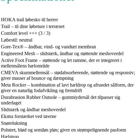
HOKA trail løbesko til herrer
Trail – til dine løbeture i terrænet
Comfort level +++ (3 / 3)
Løbestil: neutral
Gore-Tex® – åndbar, vind- og vandtæt membran
Engineered Mesh – slidstærk, åndbar og støttende meshoverdel
Active Foot Frame – støttende og let ramme, der er integreret i
mellemsålens hælområde
CMEVA skummellemsål – stødabsorberende, støttende og responsiv;
giver masser af bounce og dæmpning
Meta Rocker – kombination af lavt hældrop og afrundet sålform, der
giver en naturlig fodafvikling og fremdrift
Durabrasion Rubber Outsole – gummiydersål det tilpasser sig
underlaget
Slidstærk og åndbar meshoverdel
Ekstra forstærket ved tæerne
Snørelukning
Polstret, blød og semiløs pløs; giver en strømpelignende pasform
Hælstrop