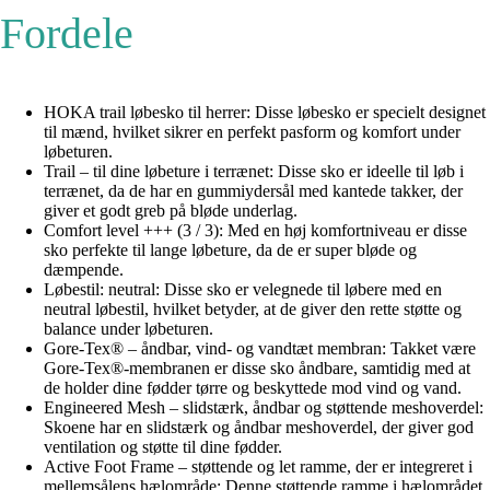
Fordele
HOKA trail løbesko til herrer: Disse løbesko er specielt designet
til mænd, hvilket sikrer en perfekt pasform og komfort under
løbeturen.
Trail – til dine løbeture i terrænet: Disse sko er ideelle til løb i
terrænet, da de har en gummiydersål med kantede takker, der
giver et godt greb på bløde underlag.
Comfort level +++ (3 / 3): Med en høj komfortniveau er disse
sko perfekte til lange løbeture, da de er super bløde og
dæmpende.
Løbestil: neutral: Disse sko er velegnede til løbere med en
neutral løbestil, hvilket betyder, at de giver den rette støtte og
balance under løbeturen.
Gore-Tex® – åndbar, vind- og vandtæt membran: Takket være
Gore-Tex®-membranen er disse sko åndbare, samtidig med at
de holder dine fødder tørre og beskyttede mod vind og vand.
Engineered Mesh – slidstærk, åndbar og støttende meshoverdel:
Skoene har en slidstærk og åndbar meshoverdel, der giver god
ventilation og støtte til dine fødder.
Active Foot Frame – støttende og let ramme, der er integreret i
mellemsålens hælområde: Denne støttende ramme i hælområdet