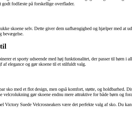
godt fodfæste på forskellige overflader.
g lukke skoene selv. Dette giver dem uafhængighed og hjælper med at ud
 og bevægelse.
til
erer et sporty udseende med høj funktionalitet, der passer til børn i al
f af elegance og gør skoene til et stilfuldt valg.
 sko med et flot design, men også komfort, støtte, og holdbarhed. Disse
velcrolukning gør skoene endnu mere attraktive for både børn og for
hummel Victory Suede Velcrosneakers være det perfekte valg af sko. Du kan