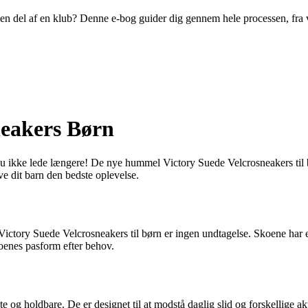
ive en del af en klub? Denne e-bog guider dig gennem hele processen, fra
neakers Børn
 du ikke lede længere! De nye hummel Victory Suede Velcrosneakers til bø
ve dit barn den bedste oplevelse.
ctory Suede Velcrosneakers til børn er ingen undtagelse. Skoene har en l
oenes pasform efter behov.
e og holdbare. De er designet til at modstå daglig slid og forskellige ak