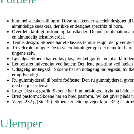
hummel sneakers til børn: Disse sneakers er specielt designet til b
almindelige sneakers, der ikke er designet specifikt til børn.
Overdel i kraftigt ruskind og kunstlæder: Denne kombination af 
en almindelig tekstiloverdel.
Tennis design: Skoene har et klassisk tennisdesign, der giver de
To velcrolukninger: De to velcrolukninger gør det nemt for barnet 
tingene selv.
Løs pløs: Skoene har en løs pløs, hvilket gør det nemt at få fod
Let polstret indvendigt ved hælen: Den lette polstring ved hælen 
Udtagelig indlægssål: Skoene har en udtagelig indlægssål, hvilket
er nødvendigt.
Ru gummiydersål til bedre fodfæste: Den ru gummiydersål giver be
med en glat ydersål.
Logo tekst og grafik: Skoene har hummel-logoet trykt på både tek
Bred pasform: Skoene har en bred pasform, hvilket giver plads ti
Vægt: 232 g (Str. 32): Skoene er lette og vejer kun 232 g i størr
Ulemper