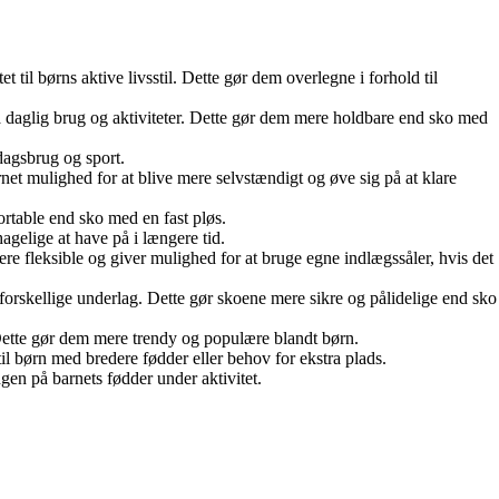
t til børns aktive livsstil. Dette gør dem overlegne i forhold til
å daglig brug og aktiviteter. Dette gør dem mere holdbare end sko med
dagsbrug og sport.
rnet mulighed for at blive mere selvstændigt og øve sig på at klare
ortable end sko med en fast pløs.
agelige at have på i længere tid.
re fleksible og giver mulighed for at bruge egne indlægssåler, hvis det
forskellige underlag. Dette gør skoene mere sikre og pålidelige end sko
 Dette gør dem mere trendy og populære blandt børn.
il børn med bredere fødder eller behov for ekstra plads.
gen på barnets fødder under aktivitet.