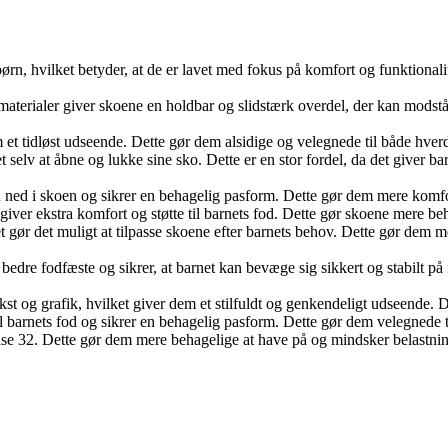
ørn, hvilket betyder, at de er lavet med fokus på komfort og funktionalite
materialer giver skoene en holdbar og slidstærk overdel, der kan modst
m et tidløst udseende. Dette gør dem alsidige og velegnede til både hver
selv at åbne og lukke sine sko. Dette er en stor fordel, da det giver ba
en ned i skoen og sikrer en behagelig pasform. Dette gør dem mere komf
giver ekstra komfort og støtte til barnets fod. Dette gør skoene mere beh
 gør det muligt at tilpasse skoene efter barnets behov. Dette gør dem me
dre fodfæste og sikrer, at barnet kan bevæge sig sikkert og stabilt på 
st og grafik, hvilket giver dem et stilfuldt og genkendeligt udseende.
l barnets fod og sikrer en behagelig pasform. Dette gør dem velegnede t
else 32. Dette gør dem mere behagelige at have på og mindsker belastnin