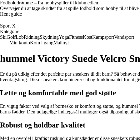
Fodbolddrømme – fra hobbyspiller til klubmedlem
Overvejer du at tage skridtet fra at spille fodbold som hobby til at bl
Hent guide
Sport X
Kategorier
Ski
Golf
Løb
Ridning
Skydning
Yoga
Fitness
Kost
Kampsport
Vandsport
Min konto
Kom i gang
Mailnyt
hummel Victory Suede Velcro S
Er du på udkig efter det perfekte par sneakers til dit barn? Så behøver
hverdagsbrug. Disse sneakers kombinerer stil og funktionalitet for at gi
Lette og komfortable med god støtte
En vigtig faktor ved valg af børnesko er komfort og støtte, og hummel Vi
barns fødder. Den udtagelige indlægssål muliggør også tilpasning af sk
Robust og holdbar kvalitet
Med en overdel i kraftigt ruskind og kunstlæder er disse sneakers robust