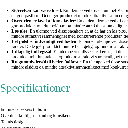
Størrelsen kan være bred
: En ulempe ved disse hummel Victory
en god pasform. Dette gør produktet mindre attraktivt sammenli
Overdelen er lavet af kunstlæder
: En anden ulempe ved disse s
gør produktet mindre holdbart og mindre attraktivt sammenlignet
Løs pløs
: En ulempe ved disse sneakers er, at de har en løs pløs
mindre attraktivt sammenlignet med konkurrerende produkter, der 
Let polstret indvendigt ved hælen
: En anden ulempe ved disse 
fødder. Dette gør produktet mindre behageligt og mindre attrakti
Udtagelig indlægssål
: En ulempe ved disse sneakers er, at de h
produktet mindre praktisk og mindre attraktivt sammenlignet med
Ru gummiydersål til bedre fodfæste
: En ulempe ved disse snea
mindre alsidigt og mindre attraktivt sammenlignet med konkurrere
Specifikationer
hummel sneakers til børn
Overdel i kraftigt ruskind og kunstlæder
Tennis design