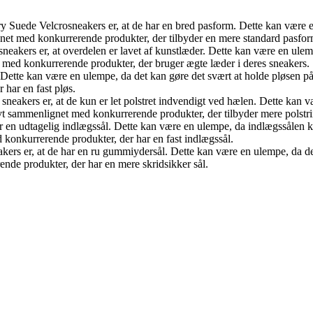
 Suede Velcrosneakers er, at de har en bred pasform. Dette kan være en
gnet med konkurrerende produkter, der tilbyder en mere standard pasfor
neakers er, at overdelen er lavet af kunstlæder. Dette kan være en ulem
 med konkurrerende produkter, der bruger ægte læder i deres sneakers.
. Dette kan være en ulempe, da det kan gøre det svært at holde pløsen på
har en fast pløs.
sneakers er, at de kun er let polstret indvendigt ved hælen. Dette kan 
vt sammenlignet med konkurrerende produkter, der tilbyder mere polstrin
ar en udtagelig indlægssål. Dette kan være en ulempe, da indlægssålen 
 konkurrerende produkter, der har en fast indlægssål.
kers er, at de har en ru gummiydersål. Dette kan være en ulempe, da det 
nde produkter, der har en mere skridsikker sål.