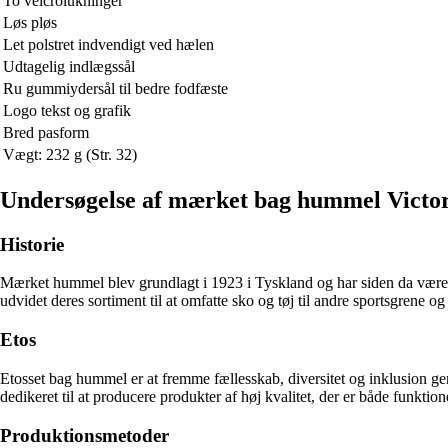
To velcrolukninger
Løs pløs
Let polstret indvendigt ved hælen
Udtagelig indlægssål
Ru gummiydersål til bedre fodfæste
Logo tekst og grafik
Bred pasform
Vægt: 232 g (Str. 32)
Undersøgelse af mærket bag hummel Victor
Historie
Mærket hummel blev grundlagt i 1923 i Tyskland og har siden da været k
udvidet deres sortiment til at omfatte sko og tøj til andre sportsgrene o
Etos
Etosset bag hummel er at fremme fællesskab, diversitet og inklusion 
dedikeret til at producere produkter af høj kvalitet, der er både funktione
Produktionsmetoder