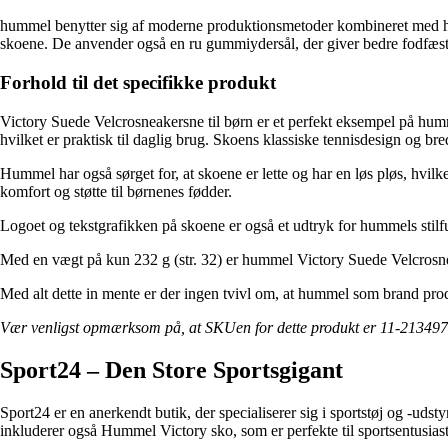
hummel benytter sig af moderne produktionsmetoder kombineret med håndv
skoene. De anvender også en ru gummiydersål, der giver bedre fodfæste, h
Forhold til det specifikke produkt
Victory Suede Velcrosneakersne til børn er et perfekt eksempel på humm
hvilket er praktisk til daglig brug. Skoens klassiske tennisdesign og bre
Hummel har også sørget for, at skoene er lette og har en løs pløs, hvi
komfort og støtte til børnenes fødder.
Logoet og tekstgrafikken på skoene er også et udtryk for hummels stilfu
Med en vægt på kun 232 g (str. 32) er hummel Victory Suede Velcrosneak
Med alt dette in mente er der ingen tvivl om, at hummel som brand prod
Vær venligst opmærksom på, at SKUen for dette produkt er 11-21349
Sport24 – Den Store Sportsgigant
Sport24 er en anerkendt butik, der specialiserer sig i sportstøj og -uds
inkluderer også Hummel Victory sko, som er perfekte til sportsentusiast