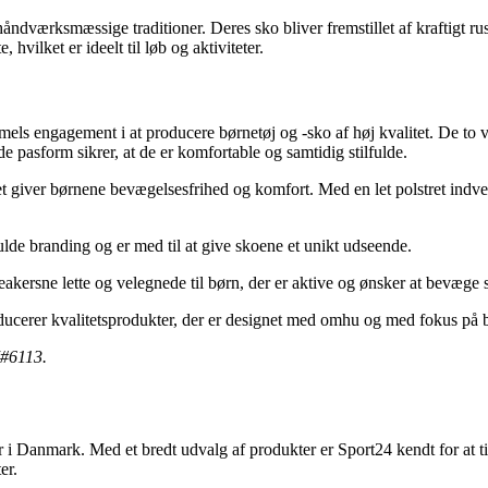
ærksmæssige traditioner. Deres sko bliver fremstillet af kraftigt rusk
vilket er ideelt til løb og aktiviteter.
els engagement i at producere børnetøj og -sko af høj kvalitet. De to v
de pasform sikrer, at de er komfortable og samtidig stilfulde.
lket giver børnene bevægelsesfrihed og komfort. Med en let polstret ind
lde branding og er med til at give skoene et unikt udseende.
ersne lette og velegnede til børn, der er aktive og ønsker at bevæge si
ucerer kvalitetsprodukter, der er designet med omhu og med fokus på båd
7#6113.
tyr i Danmark. Med et bredt udvalg af produkter er Sport24 kendt for at t
er.