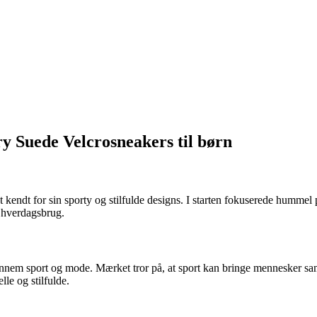
y Suede Velcrosneakers til børn
endt for sin sporty og stilfulde designs. I starten fokuserede hummel p
g hverdagsbrug.
gennem sport og mode. Mærket tror på, at sport kan bringe mennesker s
lle og stilfulde.