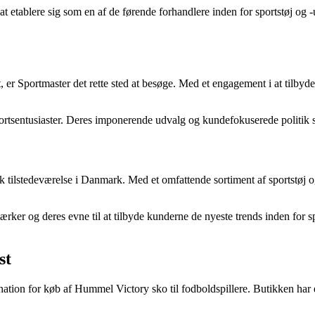
t etablere sig som en af de førende forhandlere inden for sportstøj og 
tet, er Sportmaster det rette sted at besøge. Med et engagement i at tilb
portsentusiaster. Deres imponerende udvalg og kundefokuserede politik si
ærk tilstedeværelse i Danmark. Med et omfattende sortiment af sportstøj
mærker og deres evne til at tilbyde kunderne de nyeste trends inden for 
st
ination for køb af Hummel Victory sko til fodboldspillere. Butikken har e