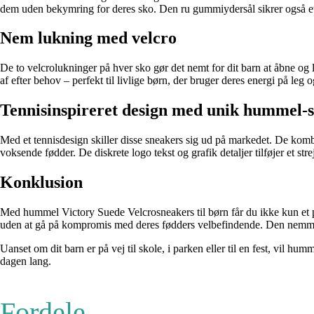
dem uden bekymring for deres sko. Den ru gummiydersål sikrer også et 
Nem lukning med velcro
De to velcrolukninger på hver sko gør det nemt for dit barn at åbne o
af efter behov – perfekt til livlige børn, der bruger deres energi på leg
Tennisinspireret design med unik hummel-s
Med et tennisdesign skiller disse sneakers sig ud på markedet. De kombin
voksende fødder. De diskrete logo tekst og grafik detaljer tilføjer et strej
Konklusion
Med hummel Victory Suede Velcrosneakers til børn får du ikke kun et par
uden at gå på kompromis med deres fødders velbefindende. Den nemme 
Uanset om dit barn er på vej til skole, i parken eller til en fest, vil 
dagen lang.
Fordele