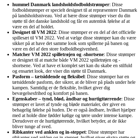
hummel Danmark landsholdsfodboldstrømper
: Disse
fodboldstrømper er specielt designet til at repræsentere Danmark
på landsholdsniveau. Ved at bære disse strømper viser du din
støtte til det danske landshold og får en autentisk følelse af at
være en del af holdet.
Designet til VM 2022
: Disse strømper er en del af det officielle
spillesæt til VM 2022. Ved at vælge disse strømper kan du være
sikker på at have det samme look som spillerne på banen og
være en del af den store fodboldbegivenhed.
Matcher VM 2022 spilletrøjen og -shortsene
: Disse strømper
er designet til at matche både VM 2022 spilletrøjen og -
shortsene. Ved at have et komplet sæt kan du skabe en stilfuld
og ensartet look, der viser din støtte til Danmark.
Pasform – tætsiddende og fleksibel
: Disse strømper har en
tætsiddende pasform, der sikrer, at de bliver på plads under hele
kampen. Samtidig er de fleksible, hvilket giver dig
bevægelsesfrihed og komfort på banen.
Egenskaber – tynd, blød, åndbar og hurtigttørrende
: Disse
strømper er lavet af tynde og bløde materialer, der giver en
behagelig følelse på huden. De er også åndbare, hvilket hjælper
med at holde dine fødder kølige og tørre under intense kampe.
Derudover er de hurtigttørrende, hvilket betyder, at de ikke
bliver tunge af sved.
Ribkanter ved anklen og in-steppet
: Disse strømper har
ribkanter ved anklen og in-steppet, hvilket giver ekstra støtte og