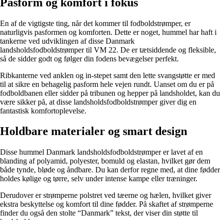
Pasform og komfort i fokus
En af de vigtigste ting, når det kommer til fodboldstrømper, er
naturligvis pasformen og komforten. Dette er noget, hummel har haft i
tankerne ved udviklingen af disse Danmark
landsholdsfodboldstrømper til VM 22. De er tætsiddende og fleksible,
så de sidder godt og følger din fodens bevægelser perfekt.
Ribkanterne ved anklen og in-stepet samt den lette svangstøtte er med
til at sikre en behagelig pasform hele vejen rundt. Uanset om du er på
fodboldbanen eller sidder på tribunen og hepper på landsholdet, kan du
være sikker på, at disse landsholdsfodboldstrømper giver dig en
fantastisk komfortoplevelse.
Holdbare materialer og smart design
Disse hummel Danmark landsholdsfodboldstrømper er lavet af en
blanding af polyamid, polyester, bomuld og elastan, hvilket gør dem
både tynde, bløde og åndbare. Du kan derfor regne med, at dine fødder
holdes kølige og tørre, selv under intense kampe eller træninger.
Derudover er strømperne polstret ved tæerne og hælen, hvilket giver
ekstra beskyttelse og komfort til dine fødder. På skaftet af strømperne
finder du også den stolte “Danmark” tekst, der viser din støtte til