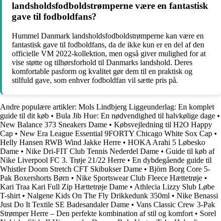
landsholdsfodboldstrømperne være en fantastisk
gave til fodboldfans?
Hummel Danmark landsholdsfodboldstrømperne kan være en
fantastisk gave til fodboldfans, da de ikke kun er en del af den
officielle VM 2022-kollektion, men også giver mulighed for at
vise støtte og tilhørsforhold til Danmarks landshold. Deres
komfortable pasform og kvalitet gør dem til en praktisk og
stilfuld gave, som enhver fodboldfan vil sætte pris på.
Andre populære artikler:
Mols Lindbjerg Liggeunderlag: En komplet
guide til dit køb
•
Bula Jib Hue: En nødvendighed til halvkølige dage
•
New Balance 373 Sneakers Dame
•
Købsvejledning til H2O Happy
Cap
•
New Era League Essential 9FORTY Chicago White Sox Cap
•
Helly Hansen RWB Wind Jakke Herre
•
HOKA Arahi 5 Løbesko
Dame
•
Nike Dri-FIT Club Tennis Nederdel Dame
•
Guide til køb af
Nike Liverpool FC 3. Trøje 21/22 Herre
•
En dybdegående guide til
Whistler Doom Stretch CFT Skibukser Dame
•
Björn Borg Core 5-
Pak Boxershorts Børn
•
Nike Sportswear Club Fleece Hættetrøje
•
Kari Traa Kari Full Zip Hættetrøje Dame
•
Athlecia Lizzy Slub Løbe
T-shirt
•
Nalgene Kids On The Fly Drikkedunk 350ml
•
Nike Benassi
Just Do It Textile SE Badesandaler Dame
•
Vans Classic Crew 3-Pak
Strømper Herre – Den perfekte kombination af stil og komfort
•
Sorel