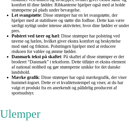
komfort til dine fødder. Ribkanterne hjælper også med at holde
strømperne på plads under bevægelse.
Let svangstøtte
: Disse strømper har en let svangstøtte, der
hjælper med at stabilisere og støtte din fodbue. Dette kan være
særligt nyttigt under intense aktiviteter, hvor dine fødder er under
pres.
Polstret ved tæer og hæl
: Disse strømper har polstring ved
tæerne og hælen, hvilket giver ekstra komfort og beskyttelse
mod stød og friktion. Polstringen hjælper med at reducere
risikoen for vabler og ømme fødder.
Danmark tekst på skaftet
: På skaftet af disse strømper er der
broderet “Danmark” i tekstform. Dette tilføjer et ekstra element
af national stolthed og gør strømperne unikke for det danske
landshold.
Mærke grafik
: Disse strømper har også mærkegrafik, der viser
hummel-logoet. Dette er et kvalitetsstempel og viser, at du har
valgt et produkt fra en anerkendt og pålidelig producent af
sportsudstyr.
Ulemper