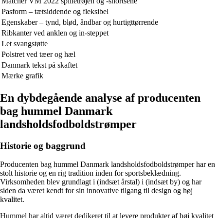
Matcher VM 2022 spilletrøjen og -shortsene
Pasform – tætsiddende og fleksibel
Egenskaber – tynd, blød, åndbar og hurtigttørrende
Ribkanter ved anklen og in-steppet
Let svangstøtte
Polstret ved tæer og hæl
Danmark tekst på skaftet
Mærke grafik
En dybdegående analyse af producenten
bag hummel Danmark
landsholdsfodboldstrømper
Historie og baggrund
Producenten bag hummel Danmark landsholdsfodboldstrømper har en
stolt historie og en rig tradition inden for sportsbeklædning.
Virksomheden blev grundlagt i (indsæt årstal) i (indsæt by) og har
siden da været kendt for sin innovative tilgang til design og høj
kvalitet.
Hummel har altid været dedikeret til at levere produkter af høj kvalitet