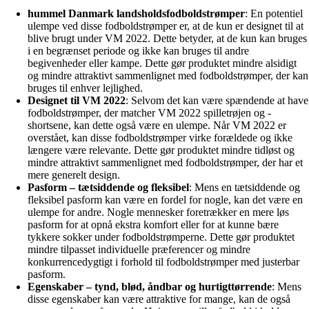
hummel Danmark landsholdsfodboldstrømper
: En potentiel
ulempe ved disse fodboldstrømper er, at de kun er designet til at
blive brugt under VM 2022. Dette betyder, at de kun kan bruges
i en begrænset periode og ikke kan bruges til andre
begivenheder eller kampe. Dette gør produktet mindre alsidigt
og mindre attraktivt sammenlignet med fodboldstrømper, der kan
bruges til enhver lejlighed.
Designet til VM 2022
: Selvom det kan være spændende at have
fodboldstrømper, der matcher VM 2022 spilletrøjen og -
shortsene, kan dette også være en ulempe. Når VM 2022 er
overstået, kan disse fodboldstrømper virke forældede og ikke
længere være relevante. Dette gør produktet mindre tidløst og
mindre attraktivt sammenlignet med fodboldstrømper, der har et
mere generelt design.
Pasform – tætsiddende og fleksibel
: Mens en tætsiddende og
fleksibel pasform kan være en fordel for nogle, kan det være en
ulempe for andre. Nogle mennesker foretrækker en mere løs
pasform for at opnå ekstra komfort eller for at kunne bære
tykkere sokker under fodboldstrømperne. Dette gør produktet
mindre tilpasset individuelle præferencer og mindre
konkurrencedygtigt i forhold til fodboldstrømper med justerbar
pasform.
Egenskaber – tynd, blød, åndbar og hurtigttørrende
: Mens
disse egenskaber kan være attraktive for mange, kan de også