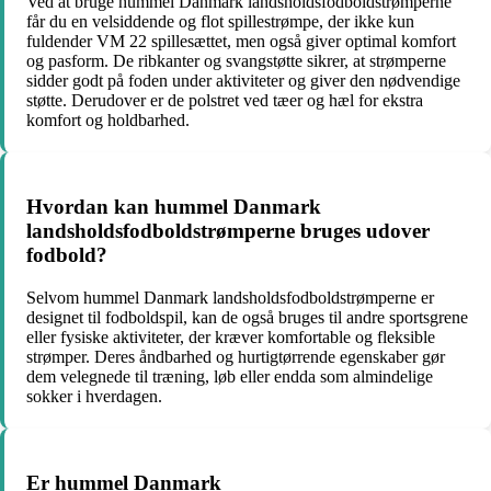
Ved at bruge hummel Danmark landsholdsfodboldstrømperne
får du en velsiddende og flot spillestrømpe, der ikke kun
fuldender VM 22 spillesættet, men også giver optimal komfort
og pasform. De ribkanter og svangstøtte sikrer, at strømperne
sidder godt på foden under aktiviteter og giver den nødvendige
støtte. Derudover er de polstret ved tæer og hæl for ekstra
komfort og holdbarhed.
Hvordan kan hummel Danmark
landsholdsfodboldstrømperne bruges udover
fodbold?
Selvom hummel Danmark landsholdsfodboldstrømperne er
designet til fodboldspil, kan de også bruges til andre sportsgrene
eller fysiske aktiviteter, der kræver komfortable og fleksible
strømper. Deres åndbarhed og hurtigtørrende egenskaber gør
dem velegnede til træning, løb eller endda som almindelige
sokker i hverdagen.
Er hummel Danmark