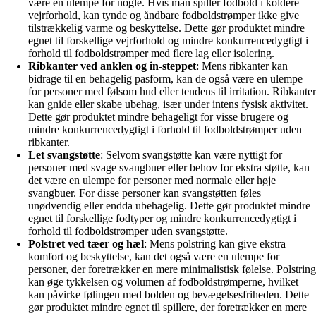
være en ulempe for nogle. Hvis man spiller fodbold i koldere
vejrforhold, kan tynde og åndbare fodboldstrømper ikke give
tilstrækkelig varme og beskyttelse. Dette gør produktet mindre
egnet til forskellige vejrforhold og mindre konkurrencedygtigt i
forhold til fodboldstrømper med flere lag eller isolering.
Ribkanter ved anklen og in-steppet
: Mens ribkanter kan
bidrage til en behagelig pasform, kan de også være en ulempe
for personer med følsom hud eller tendens til irritation. Ribkanter
kan gnide eller skabe ubehag, især under intens fysisk aktivitet.
Dette gør produktet mindre behageligt for visse brugere og
mindre konkurrencedygtigt i forhold til fodboldstrømper uden
ribkanter.
Let svangstøtte
: Selvom svangstøtte kan være nyttigt for
personer med svage svangbuer eller behov for ekstra støtte, kan
det være en ulempe for personer med normale eller høje
svangbuer. For disse personer kan svangstøtten føles
unødvendig eller endda ubehagelig. Dette gør produktet mindre
egnet til forskellige fodtyper og mindre konkurrencedygtigt i
forhold til fodboldstrømper uden svangstøtte.
Polstret ved tæer og hæl
: Mens polstring kan give ekstra
komfort og beskyttelse, kan det også være en ulempe for
personer, der foretrækker en mere minimalistisk følelse. Polstring
kan øge tykkelsen og volumen af fodboldstrømperne, hvilket
kan påvirke følingen med bolden og bevægelsesfriheden. Dette
gør produktet mindre egnet til spillere, der foretrækker en mere