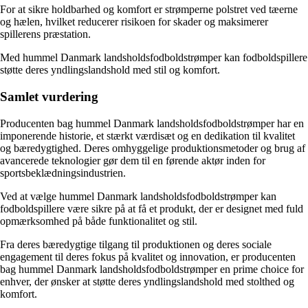
For at sikre holdbarhed og komfort er strømperne polstret ved tæerne
og hælen, hvilket reducerer risikoen for skader og maksimerer
spillerens præstation.
Med hummel Danmark landsholdsfodboldstrømper kan fodboldspillere
støtte deres yndlingslandshold med stil og komfort.
Samlet vurdering
Producenten bag hummel Danmark landsholdsfodboldstrømper har en
imponerende historie, et stærkt værdisæt og en dedikation til kvalitet
og bæredygtighed. Deres omhyggelige produktionsmetoder og brug af
avancerede teknologier gør dem til en førende aktør inden for
sportsbeklædningsindustrien.
Ved at vælge hummel Danmark landsholdsfodboldstrømper kan
fodboldspillere være sikre på at få et produkt, der er designet med fuld
opmærksomhed på både funktionalitet og stil.
Fra deres bæredygtige tilgang til produktionen og deres sociale
engagement til deres fokus på kvalitet og innovation, er producenten
bag hummel Danmark landsholdsfodboldstrømper en prime choice for
enhver, der ønsker at støtte deres yndlingslandshold med stolthed og
komfort.