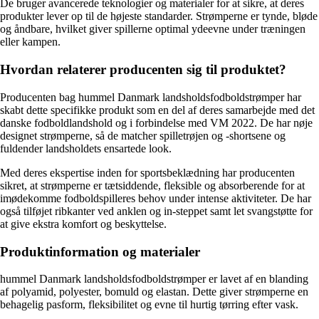
De bruger avancerede teknologier og materialer for at sikre, at deres
produkter lever op til de højeste standarder. Strømperne er tynde, bløde
og åndbare, hvilket giver spillerne optimal ydeevne under træningen
eller kampen.
Hvordan relaterer producenten sig til produktet?
Producenten bag hummel Danmark landsholdsfodboldstrømper har
skabt dette specifikke produkt som en del af deres samarbejde med det
danske fodboldlandshold og i forbindelse med VM 2022. De har nøje
designet strømperne, så de matcher spilletrøjen og -shortsene og
fuldender landsholdets ensartede look.
Med deres ekspertise inden for sportsbeklædning har producenten
sikret, at strømperne er tætsiddende, fleksible og absorberende for at
imødekomme fodboldspilleres behov under intense aktiviteter. De har
også tilføjet ribkanter ved anklen og in-steppet samt let svangstøtte for
at give ekstra komfort og beskyttelse.
Produktinformation og materialer
hummel Danmark landsholdsfodboldstrømper er lavet af en blanding
af polyamid, polyester, bomuld og elastan. Dette giver strømperne en
behagelig pasform, fleksibilitet og evne til hurtig tørring efter vask.