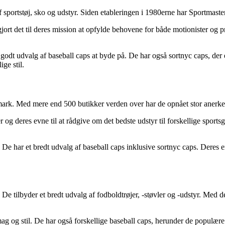
 sportstøj, sko og udstyr. Siden etableringen i 1980erne har Sportmaster 
jort det til deres mission at opfylde behovene for både motionister og
godt udvalg af baseball caps at byde på. De har også sortnyc caps, der e
ge stil.
mark. Med mere end 500 butikker verden over har de opnået stor anerkend
g deres evne til at rådgive om det bedste udstyr til forskellige sportsg
De har et bredt udvalg af baseball caps inklusive sortnyc caps. Deres erf
r. De tilbyder et bredt udvalg af fodboldtrøjer, -støvler og -udstyr. Me
mag og stil. De har også forskellige baseball caps, herunder de populær