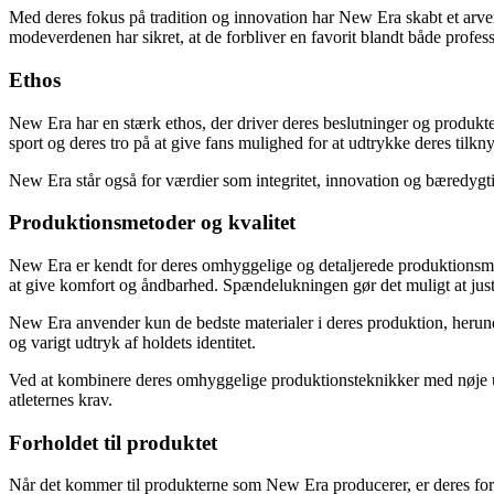
Med deres fokus på tradition og innovation har New Era skabt et arvem
modeverdenen har sikret, at de forbliver en favorit blandt både profess
Ethos
New Era har en stærk ethos, der driver deres beslutninger og produkte
sport og deres tro på at give fans mulighed for at udtrykke deres tilkny
New Era står også for værdier som integritet, innovation og bæredygti
Produktionsmetoder og kvalitet
New Era er kendt for deres omhyggelige og detaljerede produktionsmeto
at give komfort og åndbarhed. Spændelukningen gør det muligt at juster
New Era anvender kun de bedste materialer i deres produktion, herunde
og varigt udtryk af holdets identitet.
Ved at kombinere deres omhyggelige produktionsteknikker med nøje ud
atleternes krav.
Forholdet til produktet
Når det kommer til produkterne som New Era producerer, er deres fo