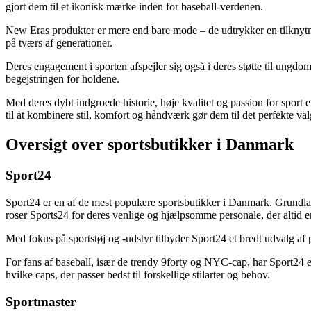
gjort dem til et ikonisk mærke inden for baseball-verdenen.
New Eras produkter er mere end bare mode – de udtrykker en tilknytnin
på tværs af generationer.
Deres engagement i sporten afspejler sig også i deres støtte til ungdom
begejstringen for holdene.
Med deres dybt indgroede historie, høje kvalitet og passion for spo
til at kombinere stil, komfort og håndværk gør dem til det perfekte val
Oversigt over sportsbutikker i Danmark
Sport24
Sport24 er en af de mest populære sportsbutikker i Danmark. Grundla
roser Sports24 for deres venlige og hjælpsomme personale, der altid er 
Med fokus på sportstøj og -udstyr tilbyder Sport24 et bredt udvalg af pr
For fans af baseball, især de trendy 9forty og NYC-cap, har Sport24 
hvilke caps, der passer bedst til forskellige stilarter og behov.
Sportmaster