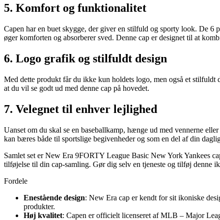
5. Komfort og funktionalitet
Capen har en buet skygge, der giver en stilfuld og sporty look. De 6 p
øger komforten og absorberer sved. Denne cap er designet til at kombi
6. Logo grafik og stilfuldt design
Med dette produkt får du ikke kun holdets logo, men også et stilfuldt d
at du vil se godt ud med denne cap på hovedet.
7. Velegnet til enhver lejlighed
Uanset om du skal se en baseballkamp, hænge ud med vennerne eller b
kan bæres både til sportslige begivenheder og som en del af din daglige
Samlet set er New Era 9FORTY League Basic New York Yankees cap en fa
tilføjelse til din cap-samling. Gør dig selv en tjeneste og tilføj denne i
Fordele
Enestående design
: New Era cap er kendt for sit ikoniske desi
produkter.
Høj kvalitet
: Capen er officielt licenseret af MLB – Major League