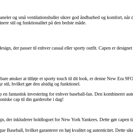
aneler og små ventilationshuller sikrer god åndbarhed og komfort, når d
nere stil og funktionalitet på den bedste måde.
esign, der passer til enhver casual eller sporty outfit. Capen er designet
are ønsker at tilføje et sporty touch til dit look, er denne New Era
 stil, hvilket gør den alsidig og funktionel.
ntastisk investering for enhver baseball-fan. Den kombinerer autentis
koniske cap til din garderobe i dag!
gn, der inkluderer holdlogoet for New York Yankees. Dette gør capen til e
 Baseball, hvilket garanterer en høj kvalitet og autenticitet. Dette sikre