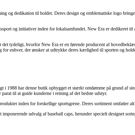
g og dedikation til holdet. Deres design og emblematiske logo bringer 
ssport og initiativer inden for lokalsamfundet. New Era er dedikeret til 
rt er det tydeligt, hvorfor New Era er en førende producent af hovedb
g for enhver, der ønsker at udtrykke deres kærlighed til sporten og holde
gt i 1988 har denne butik opbygget et stærkt omdømme på grund af sin
parat til at guide kunderne i retning af det bedste udstyr.
odukter inden for forskellige sportsgrene. Deres sortiment omfatter alt l
et imponerende udvalg af baseball caps, herunder specielt designet sor