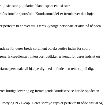
opnået stor popularitet blandt sportsentusiaster.
 professionelle sportsfolk. Kundeanmeldelser fremhæver den høje
r perfekte til enhver stil. Deres kyndige personale er altid på hånden
else for deres brede sortiment og ekspertise inden for sport.
rene. Ekspedienter i Intersport-butikker er kendt for deres indsigt og
arne personale vil hjælpe dig med at finde den rette cap til dig,
d deres hurtige levering og fremragende kundeservice har de opnået en
e 9forty og NYC-cap. Deres sortnyc caps er perfekte til både casual og