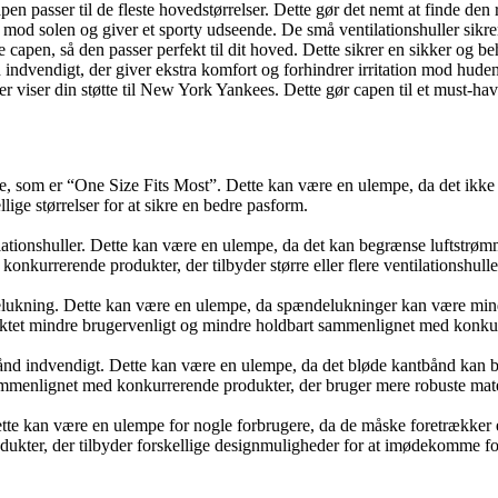
n passer til de fleste hovedstørrelser. Dette gør det nemt at finde den re
 mod solen og giver et sporty udseende. De små ventilationshuller sikr
apen, så den passer perfekt til dit hoved. Dette sikrer en sikker og beh
 indvendigt, der giver ekstra komfort og forhindrer irritation mod huden
der viser din støtte til New York Yankees. Dette gør capen til et must-ha
e, som er “One Size Fits Most”. Dette kan være en ulempe, da det ikke pa
ige størrelser for at sikre en bedre pasform.
lationshuller. Dette kan være en ulempe, da det kan begrænse luftstrømm
kurrerende produkter, der tilbyder større eller flere ventilationshuller
ndelukning. Dette kan være en ulempe, da spændelukninger kan være min
uktet mindre brugervenligt og mindre holdbart sammenlignet med konkur
ånd indvendigt. Dette kan være en ulempe, da det bløde kantbånd kan bli
sammenlignet med konkurrerende produkter, der bruger mere robuste mater
ette kan være en ulempe for nogle forbrugere, da de måske foretrækker en
ukter, der tilbyder forskellige designmuligheder for at imødekomme fo