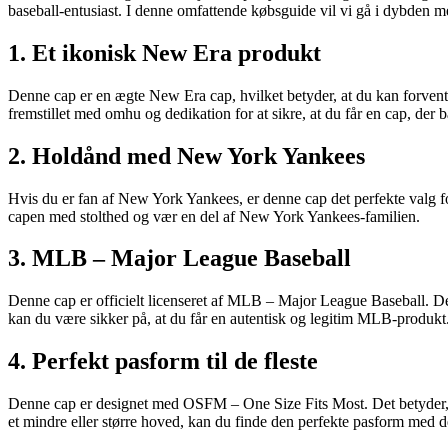
baseball-entusiast. I denne omfattende købsguide vil vi gå i dybden me
1. Et ikonisk New Era produkt
Denne cap er en ægte New Era cap, hvilket betyder, at du kan forvente 
fremstillet med omhu og dedikation for at sikre, at du får en cap, der b
2. Holdånd med New York Yankees
Hvis du er fan af New York Yankees, er denne cap det perfekte valg for
capen med stolthed og vær en del af New York Yankees-familien.
3. MLB – Major League Baseball
Denne cap er officielt licenseret af MLB – Major League Baseball. Det
kan du være sikker på, at du får en autentisk og legitim MLB-produkt
4. Perfekt pasform til de fleste
Denne cap er designet med OSFM – One Size Fits Most. Det betyder, at
et mindre eller større hoved, kan du finde den perfekte pasform med 