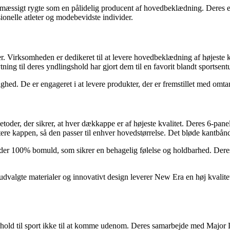
æssigt rygte som en pålidelig producent af hovedbeklædning. Deres engag
ionelle atleter og modebevidste individer.
r. Virksomheden er dedikeret til at levere hovedbeklædning af højeste k
tning til deres yndlingshold har gjort dem til en favorit blandt sportsent
ghed. De er engageret i at levere produkter, der er fremstillet med omt
der, der sikrer, at hver dækkappe er af højeste kvalitet. Deres 6-panel
e kappen, så den passer til enhver hovedstørrelse. Det bløde kantbånd in
r 100% bomuld, som sikrer en behagelig følelse og holdbarhed. Deres lo
valgte materialer og innovativt design leverer New Era en høj kvalite
rhold til sport ikke til at komme udenom. Deres samarbejde med Majo