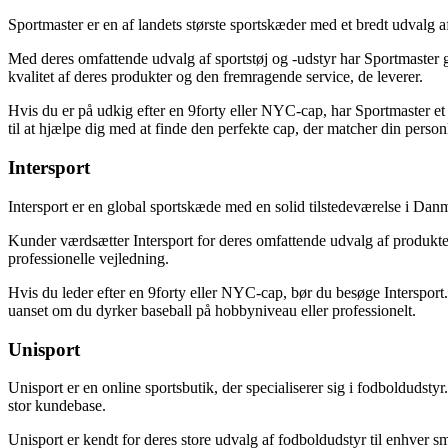
Sportmaster er en af landets største sportskæder med et bredt udvalg af
Med deres omfattende udvalg af sportstøj og -udstyr har Sportmaster g
kvalitet af deres produkter og den fremragende service, de leverer.
Hvis du er på udkig efter en 9forty eller NYC-cap, har Sportmaster et 
til at hjælpe dig med at finde den perfekte cap, der matcher din personli
Intersport
Intersport er en global sportskæde med en solid tilstedeværelse i Dan
Kunder værdsætter Intersport for deres omfattende udvalg af produkter o
professionelle vejledning.
Hvis du leder efter en 9forty eller NYC-cap, bør du besøge Intersport. 
uanset om du dyrker baseball på hobbyniveau eller professionelt.
Unisport
Unisport er en online sportsbutik, der specialiserer sig i fodboldudsty
stor kundebase.
Unisport er kendt for deres store udvalg af fodboldudstyr til enhver s