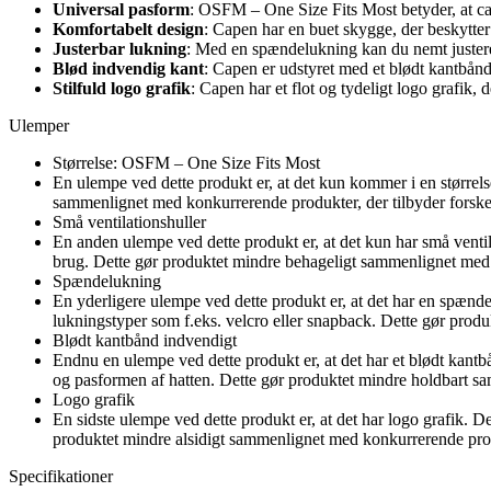
Universal pasform
: OSFM – One Size Fits Most betyder, at cape
Komfortabelt design
: Capen har en buet skygge, der beskytter
Justerbar lukning
: Med en spændelukning kan du nemt justere c
Blød indvendig kant
: Capen er udstyret med et blødt kantbånd
Stilfuld logo grafik
: Capen har et flot og tydeligt logo grafik, 
Ulemper
Størrelse: OSFM – One Size Fits Most
En ulempe ved dette produkt er, at det kun kommer i en størrels
sammenlignet med konkurrerende produkter, der tilbyder forskell
Små ventilationshuller
En anden ulempe ved dette produkt er, at det kun har små venti
brug. Dette gør produktet mindre behageligt sammenlignet med kon
Spændelukning
En yderligere ulempe ved dette produkt er, at det har en spæ
lukningstyper som f.eks. velcro eller snapback. Dette gør prod
Blødt kantbånd indvendigt
Endnu en ulempe ved dette produkt er, at det har et blødt kantb
og pasformen af ​​hatten. Dette gør produktet mindre holdbart 
Logo grafik
En sidste ulempe ved dette produkt er, at det har logo grafik. D
produktet mindre alsidigt sammenlignet med konkurrerende prod
Specifikationer