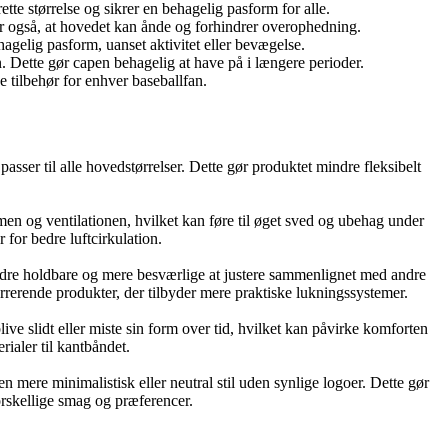
tte størrelse og sikrer en behagelig pasform for alle.
er også, at hovedet kan ånde og forhindrer overophedning.
agelig pasform, uanset aktivitet eller bevægelse.
. Dette gør capen behagelig at have på i længere perioder.
ve tilbehør for enhver baseballfan.
sser til alle hovedstørrelser. Dette gør produktet mindre fleksibelt
en og ventilationen, hvilket kan føre til øget sved og ubehag under
 for bedre luftcirkulation.
dre holdbare og mere besværlige at justere sammenlignet med andre
rerende produkter, der tilbyder mere praktiske lukningssystemer.
ve slidt eller miste sin form over tid, hvilket kan påvirke komforten
ialer til kantbåndet.
 mere minimalistisk eller neutral stil uden synlige logoer. Dette gør
rskellige smag og præferencer.