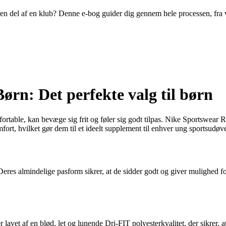
ive en del af en klub? Denne e-bog guider dig gennem hele processen, fra
ørn: Det perfekte valg til børn
omfortable, kan bevæge sig frit og føler sig godt tilpas. Nike Sportswear R
mfort, hvilket gør dem til et ideelt supplement til enhver ung sportsudøv
Deres almindelige pasform sikrer, at de sidder godt og giver mulighed for
er lavet af en blød, let og lunende Dri-FIT polyesterkvalitet, der sikrer