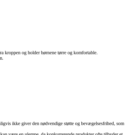
k fra kroppen og holder børnene tørre og komfortable.
m.
 muligvis ikke giver den nødvendige støtte og bevægelsesfrihed, som
te kan være en ulempe, da konkurrerende produkter ofte tilbyder et