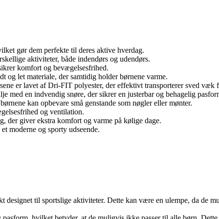
hvilket gør dem perfekte til deres aktive hverdag.
orskellige aktiviteter, både indendørs og udendørs.
sikrer komfort og bevægelsesfrihed.
ødt og let materiale, der samtidig holder børnene varme.
tsene er lavet af Dri-FIT polyester, der effektivt transporterer sved væ
talje med en indvendig snøre, der sikrer en justerbar og behagelig pasfor
r børnene kan opbevare små genstande som nøgler eller mønter.
gelsesfrihed og ventilation.
ng, der giver ekstra komfort og varme på kølige dage.
em et moderne og sporty udseende.
fikt designet til sportslige aktiviteter. Dette kan være en ulempe, da de
g pasform, hvilket betyder, at de muligvis ikke passer til alle børn. Det