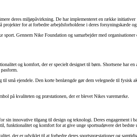
mere deres miljøpåvirkning. De har implementeret en række initiative
rojekter for at forbedre arbejdsforholdene i deres forsyningskæde og si
yrke sport. Gennem Nike Foundation og samarbejder med organisationer ove
onalitet og komfort, der er specielt designet til børn. Shortsene har en 
t pasform.
g til små ejendele. Den korte benlængde gør dem velegnede til fysisk a
ymbol på kvaliteten og præstationen, der er blevet Nikes varemærke.
or sin innovative tilgang til design og teknologi. Deres engagement i b
il, funktionalitet og komfort for at give unge sportsudøvere det bedste ud
litet, der er udviklet til at forbedre deres sportspræstationer og samtid