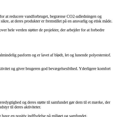
r for at reducere vandforbruget, begrænse CO2-udledningen og
kre, at deres produkter er fremstillet på en ansvarlig og etisk måde.
r hele verden støtter de projekter, der arbejder for at forbedre
almindelig pasform og er lavet af blødt, let og lunende polyesterstof.
ktivitet og giver brugeren god bevægelsesfrihed. Yderligere komfort
æredygtighed og deres støtte til samfundet gør dem til et mærke, der
styr til deres aktiviteter.
ig have en positiv indflydelse på miljøet og samfundet.