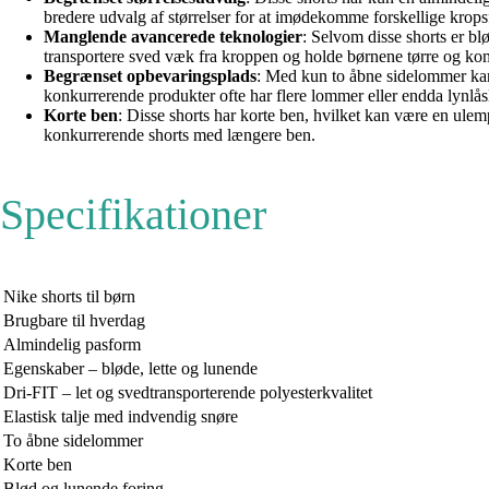
bredere udvalg af størrelser for at imødekomme forskellige kropsf
Manglende avancerede teknologier
: Selvom disse shorts er b
transportere sved væk fra kroppen og holde børnene tørre og komf
Begrænset opbevaringsplads
: Med kun to åbne sidelommer kan
konkurrerende produkter ofte har flere lommer eller endda lynlå
Korte ben
: Disse shorts har korte ben, hvilket kan være en ule
konkurrerende shorts med længere ben.
Specifikationer
Nike shorts til børn
Brugbare til hverdag
Almindelig pasform
Egenskaber – bløde, lette og lunende
Dri-FIT – let og svedtransporterende polyesterkvalitet
Elastisk talje med indvendig snøre
To åbne sidelommer
Korte ben
Blød og lunende foring