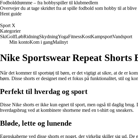
Fodbolddrømme – fra hobbyspiller til klubmedlem
Overvejer du at tage skridtet fra at spille fodbold som hobby til at bl
Hent guide
Sport X
Kategorier
Ski
Golf
Løb
Ridning
Skydning
Yoga
Fitness
Kost
Kampsport
Vandsport
Min konto
Kom i gang
Mailnyt
Nike Sportswear Repeat Shorts B
Når det kommer til sportstøj til børn, er det vigtigt at sikre, at de er k
børn. Disse shorts er designet med et fokus på funktionalitet, stil og ko
Perfekt til hverdag og sport
Disse Nike shorts er ikke kun egnet til sport, men også til daglig brug. 
hverdagsbrug ved at kombinere shortsene med en t-shirt og sneakers.
Bløde, lette og lunende
Egenskaberne ved disse shorts er noget, der virkelig skiller sig ud. De 