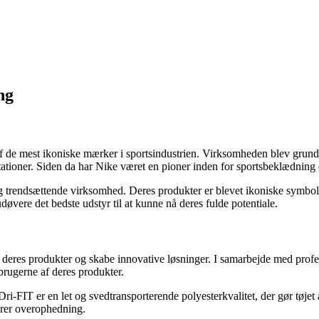
ng
 af de mest ikoniske mærker i sportsindustrien. Virksomheden blev grun
tationer. Siden da har Nike været en pioner inden for sportsbeklædning
g trendsættende virksomhed. Deres produkter er blevet ikoniske symbole
udøvere det bedste udstyr til at kunne nå deres fulde potentiale.
re deres produkter og skabe innovative løsninger. I samarbejde med profe
brugerne af deres produkter.
Dri-FIT er en let og svedtransporterende polyesterkvalitet, der gør tøjet
drer overophedning.