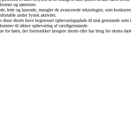
ormer og størrelser.
løde, lette og lunende, mangler de avancerede teknologier, som konkurre
ortable under fysisk aktivitet.
 disse shorts have begrænset opbevaringsplads til små genstande som n
slommer til sikker opbevaring af værdigenstande.
mpe for børn, der foretrækker længere shorts eller har brug for ekstra 