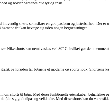
amhed og holder børnenes hud tør og frisk.
med indvendig snøre, som sikrer en god pasform og justerbarhed. Der e
 så børnene frit kan bevæge sig uden nogen begrænsninger.
. Disse Nike shorts kan nemt vaskes ved 30° C, hvilket gør dem nemme at
go grafik på forsiden får børnene et moderne og sporty look. Shortsene k
sig om shorts til børn. Med deres funktionelle egenskaber, behagelige pa
de føle sig godt tilpas og velklædte. Med disse shorts kan du være sikker