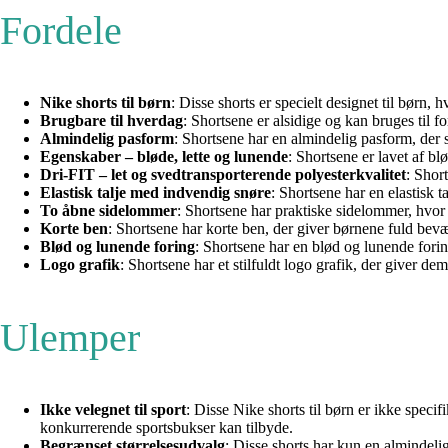
Fordele
Nike shorts til børn
: Disse shorts er specielt designet til børn, 
Brugbare til hverdag
: Shortsene er alsidige og kan bruges til f
Almindelig pasform
: Shortsene har en almindelig pasform, der 
Egenskaber – bløde, lette og lunende
: Shortsene er lavet af bl
Dri-FIT – let og svedtransporterende polyesterkvalitet
: Shor
Elastisk talje med indvendig snøre
: Shortsene har en elastisk 
To åbne sidelommer
: Shortsene har praktiske sidelommer, hvo
Korte ben
: Shortsene har korte ben, der giver børnene fuld bevæ
Blød og lunende foring
: Shortsene har en blød og lunende fori
Logo grafik
: Shortsene har et stilfuldt logo grafik, der giver d
Ulemper
Ikke velegnet til sport
: Disse Nike shorts til børn er ikke speci
konkurrerende sportsbukser kan tilbyde.
Begrænset størrelsesudvalg
: Disse shorts har kun en almindeli