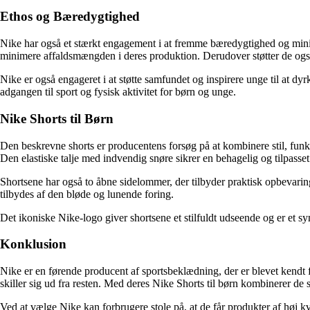
Ethos og Bæredygtighed
Nike har også et stærkt engagement i at fremme bæredygtighed og mini
minimere affaldsmængden i deres produktion. Derudover støtter de også p
Nike er også engageret i at støtte samfundet og inspirere unge til at d
adgangen til sport og fysisk aktivitet for børn og unge.
Nike Shorts til Børn
Den beskrevne shorts er producentens forsøg på at kombinere stil, funkti
Den elastiske talje med indvendig snøre sikrer en behagelig og tilpasse
Shortsene har også to åbne sidelommer, der tilbyder praktisk opbevarin
tilbydes af den bløde og lunende foring.
Det ikoniske Nike-logo giver shortsene et stilfuldt udseende og er et s
Konklusion
Nike er en førende producent af sportsbeklædning, der er blevet kendt f
skiller sig ud fra resten. Med deres Nike Shorts til børn kombinerer de st
Ved at vælge Nike kan forbrugere stole på, at de får produkter af høj kva