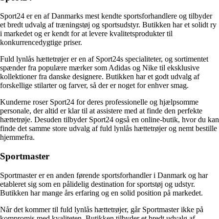
Sport24 er en af Danmarks mest kendte sportsforhandlere og tilbyder
et bredt udvalg af træningstøj og sportsudstyr. Butikken har et solidt ry
i markedet og er kendt for at levere kvalitetsprodukter til
konkurrencedygtige priser.
Fuld lynlås hættetrøjer er en af Sport24s specialiteter, og sortimentet
spænder fra populære mærker som Adidas og Nike til eksklusive
kollektioner fra danske designere. Butikken har et godt udvalg af
forskellige stilarter og farver, så der er noget for enhver smag.
Kunderne roser Sport24 for deres professionelle og hjælpsomme
personale, der altid er klar til at assistere med at finde den perfekte
hættetrøje. Desuden tilbyder Sport24 også en online-butik, hvor du kan
finde det samme store udvalg af fuld lynlås hættetrøjer og nemt bestille
hjemmefra.
Sportmaster
Sportmaster er en anden førende sportsforhandler i Danmark og har
etableret sig som en pålidelig destination for sportstøj og udstyr.
Butikken har mange års erfaring og en solid position på markedet.
Når det kommer til fuld lynlås hættetrøjer, går Sportmaster ikke på
kompromis med kvaliteten. Butikken tilbyder et bredt udvalg af