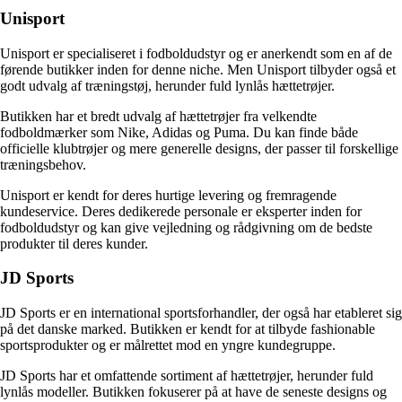
Unisport
Unisport er specialiseret i fodboldudstyr og er anerkendt som en af de
førende butikker inden for denne niche. Men Unisport tilbyder også et
godt udvalg af træningstøj, herunder fuld lynlås hættetrøjer.
Butikken har et bredt udvalg af hættetrøjer fra velkendte
fodboldmærker som Nike, Adidas og Puma. Du kan finde både
officielle klubtrøjer og mere generelle designs, der passer til forskellige
træningsbehov.
Unisport er kendt for deres hurtige levering og fremragende
kundeservice. Deres dedikerede personale er eksperter inden for
fodboldudstyr og kan give vejledning og rådgivning om de bedste
produkter til deres kunder.
JD Sports
JD Sports er en international sportsforhandler, der også har etableret sig
på det danske marked. Butikken er kendt for at tilbyde fashionable
sportsprodukter og er målrettet mod en yngre kundegruppe.
JD Sports har et omfattende sortiment af hættetrøjer, herunder fuld
lynlås modeller. Butikken fokuserer på at have de seneste designs og