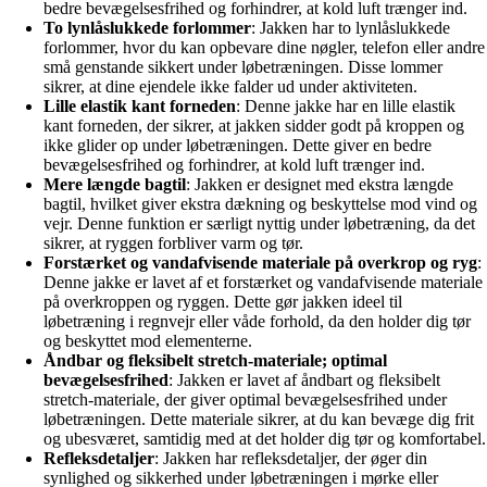
bedre bevægelsesfrihed og forhindrer, at kold luft trænger ind.
To lynlåslukkede forlommer
: Jakken har to lynlåslukkede
forlommer, hvor du kan opbevare dine nøgler, telefon eller andre
små genstande sikkert under løbetræningen. Disse lommer
sikrer, at dine ejendele ikke falder ud under aktiviteten.
Lille elastik kant forneden
: Denne jakke har en lille elastik
kant forneden, der sikrer, at jakken sidder godt på kroppen og
ikke glider op under løbetræningen. Dette giver en bedre
bevægelsesfrihed og forhindrer, at kold luft trænger ind.
Mere længde bagtil
: Jakken er designet med ekstra længde
bagtil, hvilket giver ekstra dækning og beskyttelse mod vind og
vejr. Denne funktion er særligt nyttig under løbetræning, da det
sikrer, at ryggen forbliver varm og tør.
Forstærket og vandafvisende materiale på overkrop og ryg
:
Denne jakke er lavet af et forstærket og vandafvisende materiale
på overkroppen og ryggen. Dette gør jakken ideel til
løbetræning i regnvejr eller våde forhold, da den holder dig tør
og beskyttet mod elementerne.
Åndbar og fleksibelt stretch-materiale; optimal
bevægelsesfrihed
: Jakken er lavet af åndbart og fleksibelt
stretch-materiale, der giver optimal bevægelsesfrihed under
løbetræningen. Dette materiale sikrer, at du kan bevæge dig frit
og ubesværet, samtidig med at det holder dig tør og komfortabel.
Refleksdetaljer
: Jakken har refleksdetaljer, der øger din
synlighed og sikkerhed under løbetræningen i mørke eller