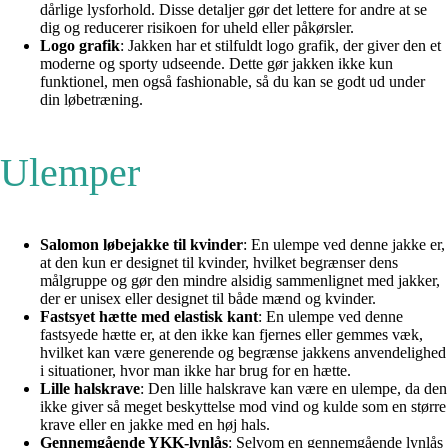
dårlige lysforhold. Disse detaljer gør det lettere for andre at se
dig og reducerer risikoen for uheld eller påkørsler.
Logo grafik
: Jakken har et stilfuldt logo grafik, der giver den et
moderne og sporty udseende. Dette gør jakken ikke kun
funktionel, men også fashionable, så du kan se godt ud under
din løbetræning.
Ulemper
Salomon løbejakke til kvinder
: En ulempe ved denne jakke er,
at den kun er designet til kvinder, hvilket begrænser dens
målgruppe og gør den mindre alsidig sammenlignet med jakker,
der er unisex eller designet til både mænd og kvinder.
Fastsyet hætte med elastisk kant
: En ulempe ved denne
fastsyede hætte er, at den ikke kan fjernes eller gemmes væk,
hvilket kan være generende og begrænse jakkens anvendelighed
i situationer, hvor man ikke har brug for en hætte.
Lille halskrave
: Den lille halskrave kan være en ulempe, da den
ikke giver så meget beskyttelse mod vind og kulde som en større
krave eller en jakke med en høj hals.
Gennemgående YKK-lynlås
: Selvom en gennemgående lynlås