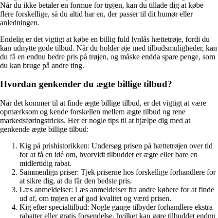
Når du ikke betaler en formue for trøjen, kan du tillade dig at købe
flere forskellige, så du altid har en, der passer til dit humør eller
anledningen.
Endelig er det vigtigt at købe en billig fuld lynlås hættetrøje, fordi du
kan udnytte gode tilbud. Når du holder øje med tilbudsmuligheder, kan
du få en endnu bedre pris på trøjen, og måske endda spare penge, som
du kan bruge på andre ting.
Hvordan genkender du ægte billige tilbud?
Når det kommer til at finde ægte billige tilbud, er det vigtigt at være
opmærksom og kende forskellen mellem ægte tilbud og rene
markedsføringstricks. Her er nogle tips til at hjælpe dig med at
genkende ægte billige tilbud:
Kig på prishistorikken: Undersøg prisen på hættetrøjen over tid
for at få en idé om, hvorvidt tilbuddet er ægte eller bare en
midlertidig rabat.
Sammenlign priser: Tjek priserne hos forskellige forhandlere for
at sikre dig, at du får den bedste pris.
Læs anmeldelser: Læs anmeldelser fra andre købere for at finde
ud af, om trøjen er af god kvalitet og værd prisen.
Kig efter specialtilbud: Nogle gange tilbyder forhandlere ekstra
rabatter eller gratis forsendelse, hvilket kan gøre tilbuddet endnu