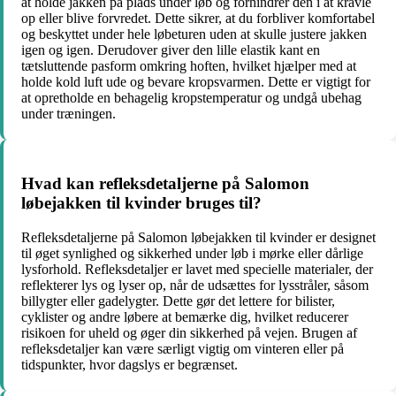
at holde jakken på plads under løb og forhindrer den i at kravle
op eller blive forvredet. Dette sikrer, at du forbliver komfortabel
og beskyttet under hele løbeturen uden at skulle justere jakken
igen og igen. Derudover giver den lille elastik kant en
tætsluttende pasform omkring hoften, hvilket hjælper med at
holde kold luft ude og bevare kropsvarmen. Dette er vigtigt for
at opretholde en behagelig kropstemperatur og undgå ubehag
under træningen.
Hvad kan refleksdetaljerne på Salomon
løbejakken til kvinder bruges til?
Refleksdetaljerne på Salomon løbejakken til kvinder er designet
til øget synlighed og sikkerhed under løb i mørke eller dårlige
lysforhold. Refleksdetaljer er lavet med specielle materialer, der
reflekterer lys og lyser op, når de udsættes for lysstråler, såsom
billygter eller gadelygter. Dette gør det lettere for bilister,
cyklister og andre løbere at bemærke dig, hvilket reducerer
risikoen for uheld og øger din sikkerhed på vejen. Brugen af
refleksdetaljer kan være særligt vigtig om vinteren eller på
tidspunkter, hvor dagslys er begrænset.