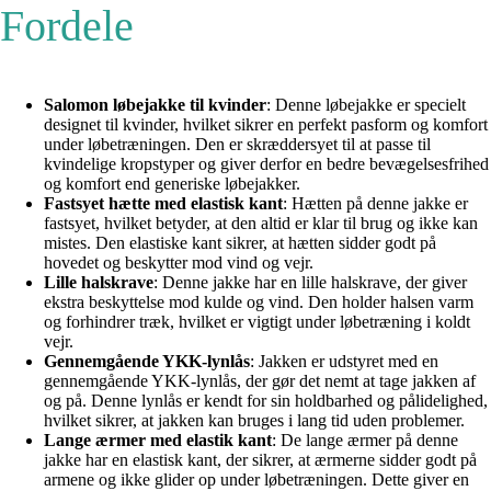
Fordele
Salomon løbejakke til kvinder
: Denne løbejakke er specielt
designet til kvinder, hvilket sikrer en perfekt pasform og komfort
under løbetræningen. Den er skræddersyet til at passe til
kvindelige kropstyper og giver derfor en bedre bevægelsesfrihed
og komfort end generiske løbejakker.
Fastsyet hætte med elastisk kant
: Hætten på denne jakke er
fastsyet, hvilket betyder, at den altid er klar til brug og ikke kan
mistes. Den elastiske kant sikrer, at hætten sidder godt på
hovedet og beskytter mod vind og vejr.
Lille halskrave
: Denne jakke har en lille halskrave, der giver
ekstra beskyttelse mod kulde og vind. Den holder halsen varm
og forhindrer træk, hvilket er vigtigt under løbetræning i koldt
vejr.
Gennemgående YKK-lynlås
: Jakken er udstyret med en
gennemgående YKK-lynlås, der gør det nemt at tage jakken af
og på. Denne lynlås er kendt for sin holdbarhed og pålidelighed,
hvilket sikrer, at jakken kan bruges i lang tid uden problemer.
Lange ærmer med elastik kant
: De lange ærmer på denne
jakke har en elastisk kant, der sikrer, at ærmerne sidder godt på
armene og ikke glider op under løbetræningen. Dette giver en