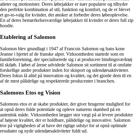
atleter og motionister. Deres løbejakker er især populære og tilbyder
den perfekte kombination af stil, funktion og komfort, og de er blevet
et go-to-valg for kvinder, der ønsker at forbedre deres løbeoplevelse.
En af deres bemærkelsesværdige løbejakker til kvinder er deres full zip
hoodie.
Etablering af Salomon
Salomon blev grundlagt i 1947 af Francois Salomon og hans kone
Jeanne i hjertet af de franske alper. Virksomheden startede som en
familieforretning, der specialiserede sig i at producere bindingsværktøj
til skiløb. I løbet af årene udvidede Salomon sit sortiment til at omfatte
forskellige andre produkter inden for skisport og udendørsaktiviteter.
Deres fokus lå altid på innovation og kvalitet, og det gjorde dem til en
af de mest pålidelige og respekterede producenter i branchen.
Salomons Etos og Vision
Salomons etos er at skabe produkter, der giver brugerne mulighed for
at opnå deres fulde potentiale og opleve naturens skønhed på en
autentisk måde. Virksomheden lægger stor vægt på at levere produkter
af højeste kvalitet, der er holdbare, pålidelige og innovative. Salomon
tror på vigtigheden af ​​at have det rigtige udstyr for at opnå optimale
resultater og nyde udendørsaktiviteter fuldt ud.