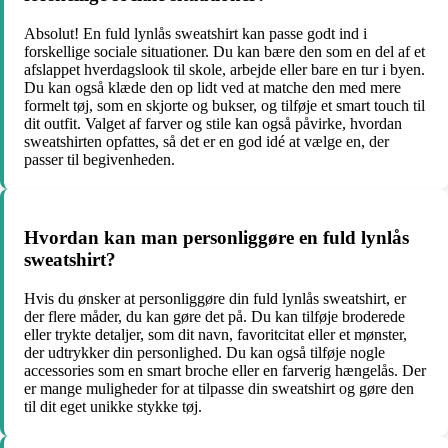
Absolut! En fuld lynlås sweatshirt kan passe godt ind i
forskellige sociale situationer. Du kan bære den som en del af et
afslappet hverdagslook til skole, arbejde eller bare en tur i byen.
Du kan også klæde den op lidt ved at matche den med mere
formelt tøj, som en skjorte og bukser, og tilføje et smart touch til
dit outfit. Valget af farver og stile kan også påvirke, hvordan
sweatshirten opfattes, så det er en god idé at vælge en, der
passer til begivenheden.
Hvordan kan man personliggøre en fuld lynlås
sweatshirt?
Hvis du ønsker at personliggøre din fuld lynlås sweatshirt, er
der flere måder, du kan gøre det på. Du kan tilføje broderede
eller trykte detaljer, som dit navn, favoritcitat eller et mønster,
der udtrykker din personlighed. Du kan også tilføje nogle
accessories som en smart broche eller en farverig hængelås. Der
er mange muligheder for at tilpasse din sweatshirt og gøre den
til dit eget unikke stykke tøj.