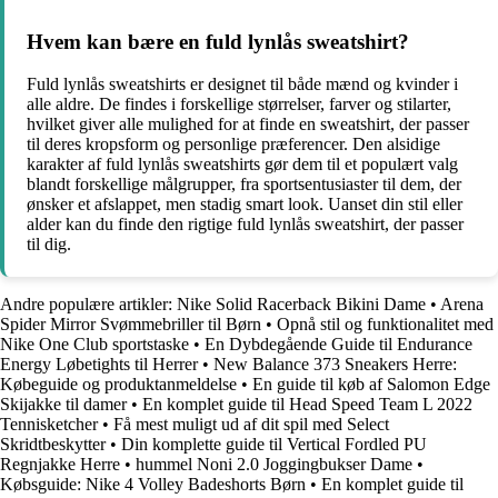
Hvem kan bære en fuld lynlås sweatshirt?
Fuld lynlås sweatshirts er designet til både mænd og kvinder i
alle aldre. De findes i forskellige størrelser, farver og stilarter,
hvilket giver alle mulighed for at finde en sweatshirt, der passer
til deres kropsform og personlige præferencer. Den alsidige
karakter af fuld lynlås sweatshirts gør dem til et populært valg
blandt forskellige målgrupper, fra sportsentusiaster til dem, der
ønsker et afslappet, men stadig smart look. Uanset din stil eller
alder kan du finde den rigtige fuld lynlås sweatshirt, der passer
til dig.
Andre populære artikler:
Nike Solid Racerback Bikini Dame
•
Arena
Spider Mirror Svømmebriller til Børn
•
Opnå stil og funktionalitet med
Nike One Club sportstaske
•
En Dybdegående Guide til Endurance
Energy Løbetights til Herrer
•
New Balance 373 Sneakers Herre:
Købeguide og produktanmeldelse
•
En guide til køb af Salomon Edge
Skijakke til damer
•
En komplet guide til Head Speed Team L 2022
Tennisketcher
•
Få mest muligt ud af dit spil med Select
Skridtbeskytter
•
Din komplette guide til Vertical Fordled PU
Regnjakke Herre
•
hummel Noni 2.0 Joggingbukser Dame
•
Købsguide: Nike 4 Volley Badeshorts Børn
•
En komplet guide til