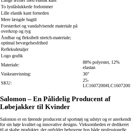
Lange ærmer med elastik kant
To lynlåslukkede forlommer
Lille elastik kant forneden
Mere længde bagtil
Forstærket og vandafvisende materiale på
overkrop og ryg
Åndbar og fleksibelt stretch-materiale;
optimal bevægelsesfrihed
Refleksdetaljer
Logo grafik
88% polyester, 12%
Materiale:
elastan
Vaskeanvisning:
30°
25-
SKU:
LC1607200#LC1607200
Salomon – En Pålidelig Producent af
Løbejakker til Kvinder
Salomon er en førende producent af sportstøj og udstyr og er anerkendt
for sin høje kvalitet og innovative designs. Virksomheden er dedikeret
til at skabe produkter, der opfylder behovene hos både professionelle