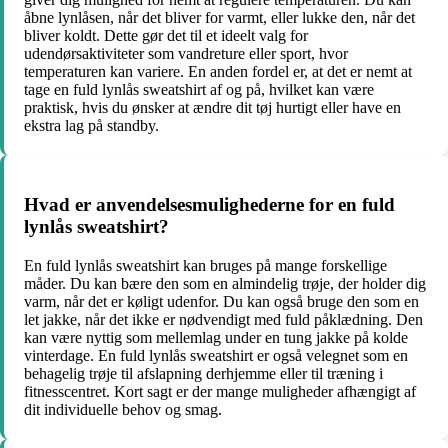
åbne lynlåsen, når det bliver for varmt, eller lukke den, når det
bliver koldt. Dette gør det til et ideelt valg for
udendørsaktiviteter som vandreture eller sport, hvor
temperaturen kan variere. En anden fordel er, at det er nemt at
tage en fuld lynlås sweatshirt af og på, hvilket kan være
praktisk, hvis du ønsker at ændre dit tøj hurtigt eller have en
ekstra lag på standby.
Hvad er anvendelsesmulighederne for en fuld
lynlås sweatshirt?
En fuld lynlås sweatshirt kan bruges på mange forskellige
måder. Du kan bære den som en almindelig trøje, der holder dig
varm, når det er køligt udenfor. Du kan også bruge den som en
let jakke, når det ikke er nødvendigt med fuld påklædning. Den
kan være nyttig som mellemlag under en tung jakke på kolde
vinterdage. En fuld lynlås sweatshirt er også velegnet som en
behagelig trøje til afslapning derhjemme eller til træning i
fitnesscentret. Kort sagt er der mange muligheder afhængigt af
dit individuelle behov og smag.