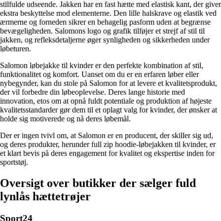
stilfulde udseende. Jakken har en fast hætte med elastisk kant, der giver
ekstra beskyttelse mod elementerne. Den lille halskrave og elastik ved
ærmerne og forneden sikrer en behagelig pasform uden at begrænse
bevægeligheden. Salomons logo og grafik tilføjer et strejf af stil til
jakken, og refleksdetaljerne øger synligheden og sikkerheden under
løbeturen.
Salomon løbejakke til kvinder er den perfekte kombination af stil,
funktionalitet og komfort. Uanset om du er en erfaren løber eller
nybegynder, kan du stole på Salomon for at levere et kvalitetsprodukt,
der vil forbedre din løbeoplevelse. Deres lange historie med
innovation, etos om at opnå fuldt potentiale og produktion af højeste
kvalitetsstandarder gør dem til et oplagt valg for kvinder, der ønsker at
holde sig motiverede og nå deres løbemål.
Der er ingen tvivl om, at Salomon er en producent, der skiller sig ud,
og deres produkter, herunder full zip hoodie-løbejakken til kvinder, er
et klart bevis på deres engagement for kvalitet og ekspertise inden for
sportstøj.
Oversigt over butikker der sælger fuld
lynlås hættetrøjer
Sport24