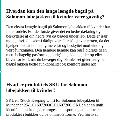
Hvordan kan den lange længde bagtil på
Salomon løbejakken til kvinder være gavnlig?
Den ekstra længde bagtil på Salomon løbejakken til kvinder har
flere fordele. For det første giver det en bedre dækning og
beskyttelse af din nedre ryg og bagdel under løb. Dette er især
nyttigt, hvis du løber i dårligt vejr eller på ujævnt terræn, da det
hjælper med at holde dig mere tør og beskyttet mod vind og
vejrpåvirkninger. Den længere længde kan også bidrage til en
mere behagelig pasform og undgå, at jakken glider op eller
bliver for kort, når du bevæger dig. Samlet set giver længden
bagpå jakken bedre funktionalitet og komfort under løb.
Hvad er produktets SKU for Salomon
løbejakken til kvinder?
SKUen (Stock Keeping Unit) for Salomon løbejakken til
kvinder er 25-LC1607200#LC1607200. SKUen er en unik
identifikationskode, der bruges til at spore og administrere
produktet i butikker og på onlineplatforme. Ved hjælp af