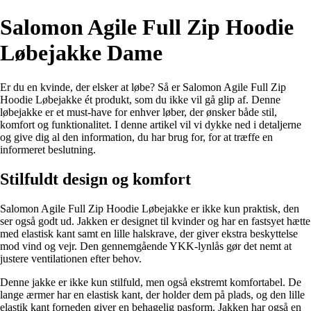
Salomon Agile Full Zip Hoodie
Løbejakke Dame
Er du en kvinde, der elsker at løbe? Så er Salomon Agile Full Zip
Hoodie Løbejakke ét produkt, som du ikke vil gå glip af. Denne
løbejakke er et must-have for enhver løber, der ønsker både stil,
komfort og funktionalitet. I denne artikel vil vi dykke ned i detaljerne
og give dig al den information, du har brug for, for at træffe en
informeret beslutning.
Stilfuldt design og komfort
Salomon Agile Full Zip Hoodie Løbejakke er ikke kun praktisk, den
ser også godt ud. Jakken er designet til kvinder og har en fastsyet hætte
med elastisk kant samt en lille halskrave, der giver ekstra beskyttelse
mod vind og vejr. Den gennemgående YKK-lynlås gør det nemt at
justere ventilationen efter behov.
Denne jakke er ikke kun stilfuld, men også ekstremt komfortabel. De
lange ærmer har en elastisk kant, der holder dem på plads, og den lille
elastik kant forneden giver en behagelig pasform. Jakken har også en