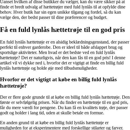
Uanset hvilken af disse butikker du vælger, kan du være sikker på at
finde et bredt udvalg af hættetrøjer med fuld lynlås til at opfylde dine
behov. Hver butik har sin egen unikke tilgang og fordel, så du kan
vælge den, der bedst passer til dine præferencer og budget.
Få en fuld lynlås hættetrøje til en god pris
En fuld lynlås hættetrøje er en alsidig beklædningsgenstand, der passer
perfekt til enhver garderobe. Den er ideel til både afslappet brug og
sportslige aktiviteter. Men hvad er det bedste ved en fuld lynlås
hættetrøje? Det er naturligvis, når den kan fås til en god pris! I denne
artikel vil vi dykke ned i, hvorfor det er vigtigt at finde en billig fuld
lynlås hættetrøje og holde øje med tilbudsmuligheder.
Hvorfor er det vigtigt at købe en billig fuld lynlås
hættetrøje?
Der er flere gode grunde til at købe en billig fuld lynlås hættetrøje. Den
første er selvfølgelig prisen. Når du finder en hættetrøje til en god pris,
får du mere værdi for pengene. Du kan få en kvalitets trøje, der passer
godt og holder i lang tid, uden at skulle betale en formue.
En anden grund til at købe en billig fuld lynlås hættetrøje er
muligheden for at eksperimentere med forskellige stilarter og farver.