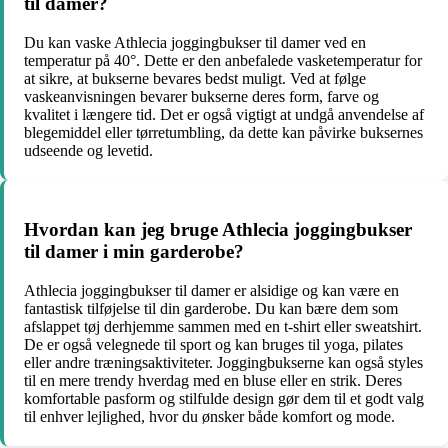
til damer?
Du kan vaske Athlecia joggingbukser til damer ved en
temperatur på 40°. Dette er den anbefalede vasketemperatur for
at sikre, at bukserne bevares bedst muligt. Ved at følge
vaskeanvisningen bevarer bukserne deres form, farve og
kvalitet i længere tid. Det er også vigtigt at undgå anvendelse af
blegemiddel eller tørretumbling, da dette kan påvirke buksernes
udseende og levetid.
Hvordan kan jeg bruge Athlecia joggingbukser
til damer i min garderobe?
Athlecia joggingbukser til damer er alsidige og kan være en
fantastisk tilføjelse til din garderobe. Du kan bære dem som
afslappet tøj derhjemme sammen med en t-shirt eller sweatshirt.
De er også velegnede til sport og kan bruges til yoga, pilates
eller andre træningsaktiviteter. Joggingbukserne kan også styles
til en mere trendy hverdag med en bluse eller en strik. Deres
komfortable pasform og stilfulde design gør dem til et godt valg
til enhver lejlighed, hvor du ønsker både komfort og mode.