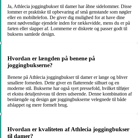
Ja, Athlecia joggingbukser til damer har åbne sidelommer. Disse
lommer er praktiske til opbevaring af små genstande som nøgler
eller en mobiltelefon. De giver dig mulighed for at have dine
mest nødvendige ejendele inden for rækkevidde, mens du er på
farten eller slapper af. Lommerne er diskrete og passer godt til
buksens samlede design.
Hvordan er længden på benene på
joggingbukserne?
Benene på Athlecia joggingbukser til damer er lange og bliver
smallere forneden. Dette giver en flatterende silhuet og en
moderne stil. Bukserne har også syet pressefold, hvilket tilføjer
et ekstra detaljeniveau til deres udseende. Denne kombination af
benlængde og design gør joggingbukserne velegnede til både
afslappet og mere formelt brug.
Hvordan er kvaliteten af Athlecia joggingbukser
til damer?