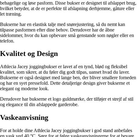
behagelige og løse pasform. Disse bukser er designet til afslappet brug,
hvilket betyder, at de er perfekte til afslapning derhjemme, gåture eller
let træning.
Bukserne har en elastisk talje med snørejustering, så du nemt kan
tilpasse pasformen efter dine behov. Derudover har de åbne
sidelommer, hvor du kan opbevare små genstande som nøgler eller en
telefon.
Kvalitet og Design
Athlecia Jacey joggingbukser er lavet af en tynd, blød og fleksibel
kvalitet, som sikrer, at du føler dig godt tilpas, uanset hvad du laver.
Bukserne er også designet med lange ben, der bliver smallere forneden
og har en syet pressefold. Dette detaljerige design giver bukserne et
elegant og moderne look.
Derudover har bukserne et logo guldmærke, der tilføjer et strejf af stil
og elegance til din afslappede garderobe.
Vaskeanvisning
For at holde dine Athlecia Jacey joggingbukser i god stand anbefales
en vask ved 40 °C. Sørg for at følge vaskeanvisningerne for at bevare