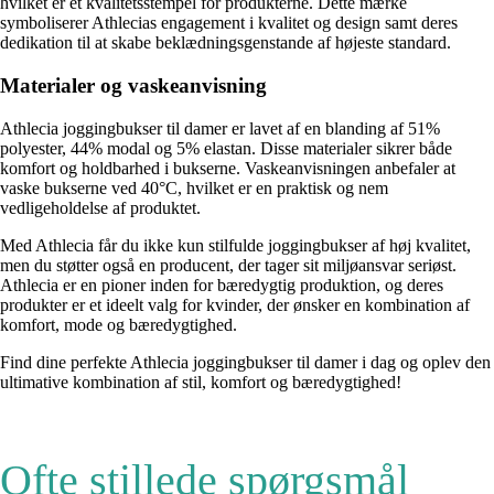
hvilket er et kvalitetsstempel for produkterne. Dette mærke
symboliserer Athlecias engagement i kvalitet og design samt deres
dedikation til at skabe beklædningsgenstande af højeste standard.
Materialer og vaskeanvisning
Athlecia joggingbukser til damer er lavet af en blanding af 51%
polyester, 44% modal og 5% elastan. Disse materialer sikrer både
komfort og holdbarhed i bukserne. Vaskeanvisningen anbefaler at
vaske bukserne ved 40°C, hvilket er en praktisk og nem
vedligeholdelse af produktet.
Med Athlecia får du ikke kun stilfulde joggingbukser af høj kvalitet,
men du støtter også en producent, der tager sit miljøansvar seriøst.
Athlecia er en pioner inden for bæredygtig produktion, og deres
produkter er et ideelt valg for kvinder, der ønsker en kombination af
komfort, mode og bæredygtighed.
Find dine perfekte Athlecia joggingbukser til damer i dag og oplev den
ultimative kombination af stil, komfort og bæredygtighed!
Ofte stillede spørgsmål