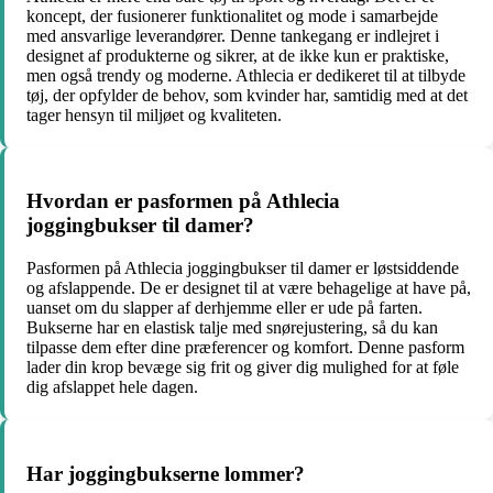
koncept, der fusionerer funktionalitet og mode i samarbejde
med ansvarlige leverandører. Denne tankegang er indlejret i
designet af produkterne og sikrer, at de ikke kun er praktiske,
men også trendy og moderne. Athlecia er dedikeret til at tilbyde
tøj, der opfylder de behov, som kvinder har, samtidig med at det
tager hensyn til miljøet og kvaliteten.
Hvordan er pasformen på Athlecia
joggingbukser til damer?
Pasformen på Athlecia joggingbukser til damer er løstsiddende
og afslappende. De er designet til at være behagelige at have på,
uanset om du slapper af derhjemme eller er ude på farten.
Bukserne har en elastisk talje med snørejustering, så du kan
tilpasse dem efter dine præferencer og komfort. Denne pasform
lader din krop bevæge sig frit og giver dig mulighed for at føle
dig afslappet hele dagen.
Har joggingbukserne lommer?