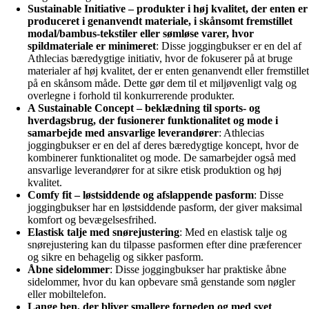
Sustainable Initiative – produkter i høj kvalitet, der enten er
produceret i genanvendt materiale, i skånsomt fremstillet
modal/bambus-tekstiler eller sømløse varer, hvor
spildmateriale er minimeret
: Disse joggingbukser er en del af
Athlecias bæredygtige initiativ, hvor de fokuserer på at bruge
materialer af høj kvalitet, der er enten genanvendt eller fremstillet
på en skånsom måde. Dette gør dem til et miljøvenligt valg og
overlegne i forhold til konkurrerende produkter.
A Sustainable Concept – beklædning til sports- og
hverdagsbrug, der fusionerer funktionalitet og mode i
samarbejde med ansvarlige leverandører
: Athlecias
joggingbukser er en del af deres bæredygtige koncept, hvor de
kombinerer funktionalitet og mode. De samarbejder også med
ansvarlige leverandører for at sikre etisk produktion og høj
kvalitet.
Comfy fit – løstsiddende og afslappende pasform
: Disse
joggingbukser har en løstsiddende pasform, der giver maksimal
komfort og bevægelsesfrihed.
Elastisk talje med snørejustering
: Med en elastisk talje og
snørejustering kan du tilpasse pasformen efter dine præferencer
og sikre en behagelig og sikker pasform.
Åbne sidelommer
: Disse joggingbukser har praktiske åbne
sidelommer, hvor du kan opbevare små genstande som nøgler
eller mobiltelefon.
Lange ben, der bliver smallere forneden og med syet