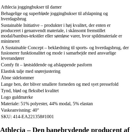
Athlecia joggingbukser til damer
Behagelige og superbløde joggingbukser til afslapning og
hverdagsbrug
Sustainable Initiative – produkter i høj kvalitet, der enten er
produceret i genanvendt materiale, i skånsomt fremstillet
modal/bambus-tekstiler eller sømløse varer, hvor spildmateriale er
minimeret
A Sustainable Concept – beklædning til sports- og hverdagsbrug, der
fusionerer funktionalitet og mode i samarbejde med ansvarlige
leverandører
Comfy fit – løstsiddende og afslappende pasform
Elastisk talje med snørejustering
Åbne sidelommer
Lange ben, der bliver smallere forneden og med syet pressefold
Tynd, blød og fleksibel kvalitet
Logo guldmærke
Materiale: 51% polyester, 44% modal, 5% elastan
Vaskeanvisning: 40°
SKU: 414-EA221358#1001
Athlecia – Den banebrydende producent af