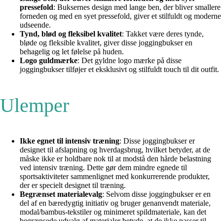
pressefold
: Buksernes design med lange ben, der bliver smallere
forneden og med en syet pressefold, giver et stilfuldt og moderne
udseende.
Tynd, blød og fleksibel kvalitet
: Takket være deres tynde,
bløde og fleksible kvalitet, giver disse joggingbukser en
behagelig og let følelse på huden.
Logo guldmærke
: Det gyldne logo mærke på disse
joggingbukser tilføjer et eksklusivt og stilfuldt touch til dit outfit.
Ulemper
Ikke egnet til intensiv træning
: Disse joggingbukser er
designet til afslapning og hverdagsbrug, hvilket betyder, at de
måske ikke er holdbare nok til at modstå den hårde belastning
ved intensiv træning. Dette gør dem mindre egnede til
sportsaktiviteter sammenlignet med konkurrerende produkter,
der er specielt designet til træning.
Begrænset materialevalg
: Selvom disse joggingbukser er en
del af en bæredygtig initiativ og bruger genanvendt materiale,
modal/bambus-tekstiler og minimeret spildmateriale, kan det
begrænsede udvalg af materialer betyde, at de ikke passer til