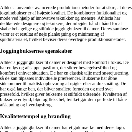
Athlecia anvender avancerede produktionsmetoder for at sikre, at deres
joggingbukser er af højeste kvalitet. De kombinerer funktionalitet og
mode ved hjælp af innovative teknikker og mønstre. Athlecia har
dedikerede designere og teknikere, der arbejder hånd i hånd for at
skabe behagelige og stilfulde joggingbukser til damer. Deres sømløse
varer er et resultat af nøje planlægning og minimering af
spildmaterialet, hvilket beviser deres overlegne produktionsmetoder.
Joggingbuksernes egenskaber
Athlecia joggingbukser til damer er designet med komfort i fokus. De
har en løs og afslappet pasform, der sikrer bevægelsesfrihed og
komfort i enhver situation. De har en elastisk talje med snørejustering,
så de kan tilpasses individuelle præferencer. Bukserne har åbne
sidelommer til praktisk opbevaring af nøgler eller andre småting. De
har også lange ben, der bliver smallere forneden og med syet
pressefold, hvilket giver bukserne et stilfuldt udseende. Kvaliteten af
bukserne er tynd, blød og fleksibel, hvilket gør dem perfekte til både
afslapning og hverdagsbrug.
Kvalitetsstempel og branding
Athlecia joggingbukser til damer har et guldmærke med deres logo,