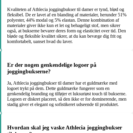
Kvaliteten af ​​Athlecia joggingbukser til damer er tynd, blød og
fleksibel. De er lavet af en blanding af materialer, herunder 51%
polyester, 44% modal og 5% elastan. Denne kombination af
materialer giver ikke kun et let og behageligt stof, men sikrer
også, at bukserne bevarer deres form og elasticitet over tid. Den
bløde og fleksible kvalitet sikrer, at du kan bevæge dig frit og
komfortabelt, uanset hvad du laver.
Er der nogen genkendelige logoer på
joggingbukserne?
Ja, Athlecia joggingbukser til damer har et guldmærke med
logoet trykt på dem. Dette guldmærke fungerer som en
genkendelig branding og tilføjer et luksuriøst touch til bukserne.
Logoen er diskret placeret, så den ikke er for dominerende, men
stadig giver et elegant og sofistikeret udseende til produktet.
Hvordan skal jeg vaske Athlecia joggingbukser