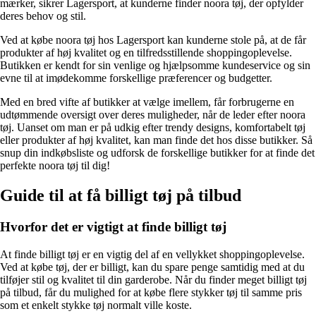
mærker, sikrer Lagersport, at kunderne finder noora tøj, der opfylder
deres behov og stil.
Ved at købe noora tøj hos Lagersport kan kunderne stole på, at de får
produkter af høj kvalitet og en tilfredsstillende shoppingoplevelse.
Butikken er kendt for sin venlige og hjælpsomme kundeservice og sin
evne til at imødekomme forskellige præferencer og budgetter.
Med en bred vifte af butikker at vælge imellem, får forbrugerne en
udtømmende oversigt over deres muligheder, når de leder efter noora
tøj. Uanset om man er på udkig efter trendy designs, komfortabelt tøj
eller produkter af høj kvalitet, kan man finde det hos disse butikker. Så
snup din indkøbsliste og udforsk de forskellige butikker for at finde det
perfekte noora tøj til dig!
Guide til at få billigt tøj på tilbud
Hvorfor det er vigtigt at finde billigt tøj
At finde billigt tøj er en vigtig del af en vellykket shoppingoplevelse.
Ved at købe tøj, der er billigt, kan du spare penge samtidig med at du
tilføjer stil og kvalitet til din garderobe. Når du finder meget billigt tøj
på tilbud, får du mulighed for at købe flere stykker tøj til samme pris
som et enkelt stykke tøj normalt ville koste.