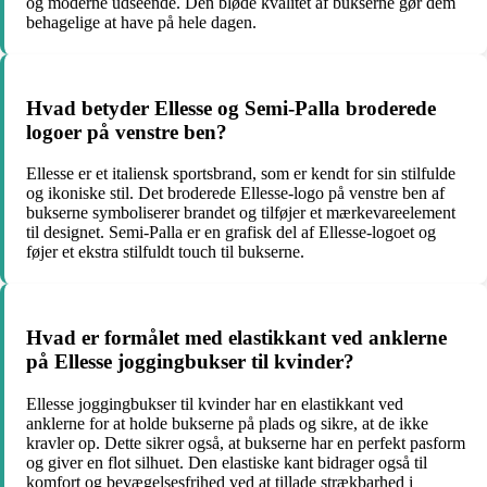
og moderne udseende. Den bløde kvalitet af bukserne gør dem
behagelige at have på hele dagen.
Hvad betyder Ellesse og Semi-Palla broderede
logoer på venstre ben?
Ellesse er et italiensk sportsbrand, som er kendt for sin stilfulde
og ikoniske stil. Det broderede Ellesse-logo på venstre ben af
bukserne symboliserer brandet og tilføjer et mærkevareelement
til designet. Semi-Palla er en grafisk del af Ellesse-logoet og
føjer et ekstra stilfuldt touch til bukserne.
Hvad er formålet med elastikkant ved anklerne
på Ellesse joggingbukser til kvinder?
Ellesse joggingbukser til kvinder har en elastikkant ved
anklerne for at holde bukserne på plads og sikre, at de ikke
kravler op. Dette sikrer også, at bukserne har en perfekt pasform
og giver en flot silhuet. Den elastiske kant bidrager også til
komfort og bevægelsesfrihed ved at tillade strækbarhed i