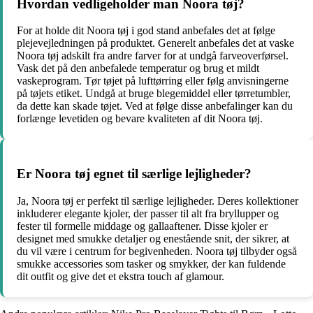
Hvordan vedligeholder man Noora tøj?
For at holde dit Noora tøj i god stand anbefales det at følge
plejevejledningen på produktet. Generelt anbefales det at vaske
Noora tøj adskilt fra andre farver for at undgå farveoverførsel.
Vask det på den anbefalede temperatur og brug et mildt
vaskeprogram. Tør tøjet på lufttørring eller følg anvisningerne
på tøjets etiket. Undgå at bruge blegemiddel eller tørretumbler,
da dette kan skade tøjet. Ved at følge disse anbefalinger kan du
forlænge levetiden og bevare kvaliteten af dit Noora tøj.
Er Noora tøj egnet til særlige lejligheder?
Ja, Noora tøj er perfekt til særlige lejligheder. Deres kollektioner
inkluderer elegante kjoler, der passer til alt fra bryllupper og
fester til formelle middage og gallaaftener. Disse kjoler er
designet med smukke detaljer og enestående snit, der sikrer, at
du vil være i centrum for begivenheden. Noora tøj tilbyder også
smukke accessories som tasker og smykker, der kan fuldende
dit outfit og give det et ekstra touch af glamour.