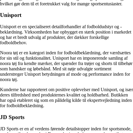
hvilket gør dem til et foretrukket valg for mange sportsentusiaster.
Unisport
Unisport er en specialiseret detailforhandler af fodboldudstyr og -
beklædning. Virksomheden har opbygget en stærk position i markedet
og har et bredt udvalg af produkter, der dækker forskellige
fodboldbehov.
Noora tøj er en kategori inden for fodboldbeklædning, der værdsættes
for sin stil og funktionalitet. Unisport har en imponerende samling af
noora tøj fra kendte mærker, der spænder fra trøjer og shorts til tilbehør
som handsker og løbebånd. Med sit nøje udvalgte sortiment
understreger Unisport betydningen af mode og performance inden for
noora tøj.
Kunderne har rapporteret om positive oplevelser med Unisport, og især
deres tilfredshed med produkternes kvalitet og holdbarhed. Butikken
har også etableret sig som en pålidelig kilde til ekspertvejledning inden
for fodboldbeklædning.
JD Sports
JD Sports er en af verdens førende detailstopper inden for sportsmode,