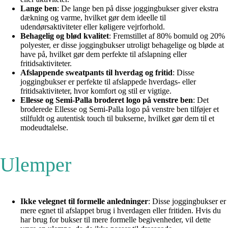
Lange ben
: De lange ben på disse joggingbukser giver ekstra
dækning og varme, hvilket gør dem ideelle til
udendørsaktiviteter eller køligere vejrforhold.
Behagelig og blød kvalitet
: Fremstillet af 80% bomuld og 20%
polyester, er disse joggingbukser utroligt behagelige og bløde at
have på, hvilket gør dem perfekte til afslapning eller
fritidsaktiviteter.
Afslappende sweatpants til hverdag og fritid
: Disse
joggingbukser er perfekte til afslappede hverdags- eller
fritidsaktiviteter, hvor komfort og stil er vigtige.
Ellesse og Semi-Palla broderet logo på venstre ben
: Det
broderede Ellesse og Semi-Palla logo på venstre ben tilføjer et
stilfuldt og autentisk touch til bukserne, hvilket gør dem til et
modeudtalelse.
Ulemper
Ikke velegnet til formelle anledninger
: Disse joggingbukser er
mere egnet til afslappet brug i hverdagen eller fritiden. Hvis du
har brug for bukser til mere formelle begivenheder, vil dette