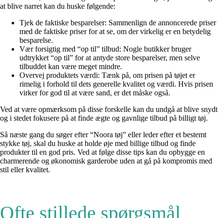
at blive narret kan du huske følgende:
Tjek de faktiske besparelser: Sammenlign de annoncerede priser
med de faktiske priser for at se, om der virkelig er en betydelig
besparelse.
Vær forsigtig med “op til” tilbud: Nogle butikker bruger
udtrykket “op til” for at antyde store besparelser, men selve
tilbuddet kan være meget mindre.
Overvej produktets værdi: Tænk på, om prisen på tøjet er
rimelig i forhold til dets generelle kvalitet og værdi. Hvis prisen
virker for god til at være sand, er det måske også.
Ved at være opmærksom på disse forskelle kan du undgå at blive snydt
og i stedet fokusere på at finde ægte og gavnlige tilbud på billigt tøj.
Så næste gang du søger efter “Noora tøj” eller leder efter et bestemt
stykke tøj, skal du huske at holde øje med billige tilbud og finde
produkter til en god pris. Ved at følge disse tips kan du opbygge en
charmerende og økonomisk garderobe uden at gå på kompromis med
stil eller kvalitet.
Ofte stillede spørgsmål