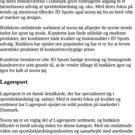
og deres tilstedeværelse i Danmark giver forbrugerne adgang til et
førsteklasses udvalg af sportsbeklædning og -sko. Med deres fokus på
trends og streetwear tilbyder JD Sports også noora tøj fra en bred vifte
af mærker og designs.
Butikkens omfattende sortiment af noora tøj afspejler de nyeste trends
inden for sport og mode. Kunderne kan finde stilfulde og moderne
produkter, der kombinerer både kvalitet og funktionalitet i JD Sports
udvalg. Butikken har opnået stor popularitet og har et ry for at levere
autentiske produkter til konkurrencedygtige priser.
Kunderne fremhæver ofte JD Sports hurtige levering og fremragende
kundeservice som grunde til, at de vender tilbage til butikken igen og
igen for køb af noora tøj.
Lagersport
Lagersport er en dansk detailkæde, der har specialiseret sig i
sportsbeklædning og -udstyr. Med et stærkt fokus på kvalitet og
sortiment har Lagersport opnået en solid position på markedet i
Danmark.
Noora tøj er en vigtig del af Lagersports sortiment, og butikken
tilbyder et bredt udvalg inden for denne kategori. Med sin omfattende
viden om sportsbeklædningsindustrien og samarbejde med anerkendte