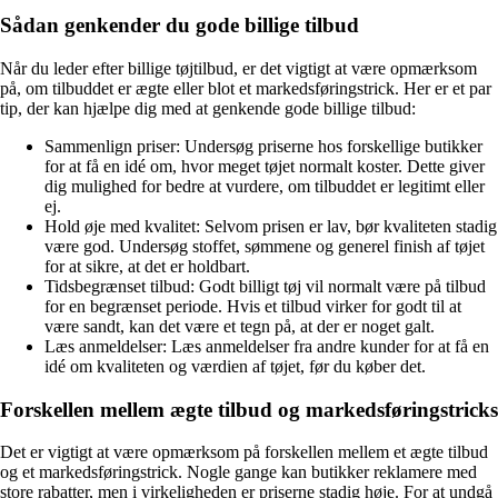
Sådan genkender du gode billige tilbud
Når du leder efter billige tøjtilbud, er det vigtigt at være opmærksom
på, om tilbuddet er ægte eller blot et markedsføringstrick. Her er et par
tip, der kan hjælpe dig med at genkende gode billige tilbud:
Sammenlign priser: Undersøg priserne hos forskellige butikker
for at få en idé om, hvor meget tøjet normalt koster. Dette giver
dig mulighed for bedre at vurdere, om tilbuddet er legitimt eller
ej.
Hold øje med kvalitet: Selvom prisen er lav, bør kvaliteten stadig
være god. Undersøg stoffet, sømmene og generel finish af tøjet
for at sikre, at det er holdbart.
Tidsbegrænset tilbud: Godt billigt tøj vil normalt være på tilbud
for en begrænset periode. Hvis et tilbud virker for godt til at
være sandt, kan det være et tegn på, at der er noget galt.
Læs anmeldelser: Læs anmeldelser fra andre kunder for at få en
idé om kvaliteten og værdien af tøjet, før du køber det.
Forskellen mellem ægte tilbud og markedsføringstricks
Det er vigtigt at være opmærksom på forskellen mellem et ægte tilbud
og et markedsføringstrick. Nogle gange kan butikker reklamere med
store rabatter, men i virkeligheden er priserne stadig høje. For at undgå