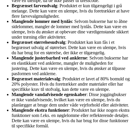
være en ulempe, da de ikke passer til dresscode.
Begrænset farveudvalg
: Produktet er kun tilgængeligt i grå
melange. Dette kan være en ulempe, hvis du foretrækker at have
flere farvevalgmuligheder.
Manglende lommer med lynlås
: Selvom bukserne har to åbne
sidelommer, mangler de lommer med lynlås. Dette kan være en
ulempe, hvis du ønsker at opbevare dine værdigenstande sikkert
under træning eller aktiviteter.
Begrænset størrelsesudvalg
: Produktet kan kun fås i et
begrænset udvalg af størrelser. Dette kan være en ulempe, hvis
du har brug for en størrelse, der ikke er tilgængelig.
Manglende justerbarhed ved anklerne
: Selvom bukserne har
en elastikkant ved anklerne, mangler de muligheden for
justering. Dette kan være en ulempe, hvis du ønsker at tilpasse
pasformen ved anklerne.
Begrænset materialevalg
: Produktet er lavet af 80% bomuld og
20% polyester. Hvis du foretrækker andre materialer eller har
specifikke krav til stofvalg, kan dette være en ulempe.
Manglende vandafvisende egenskaber
: Disse joggingbukser
er ikke vandafvisende, hvilket kan være en ulempe, hvis du
planlægger at bruge dem under våde vejrforhold eller aktiviteter.
Manglende ekstra funktioner
: Produktet har ikke nogen ekstra
funktioner som f.eks. en nøglelomme eller reflekterende detaljer.
Dette kan være en ulempe, hvis du har brug for disse funktioner
til specifikke formål.