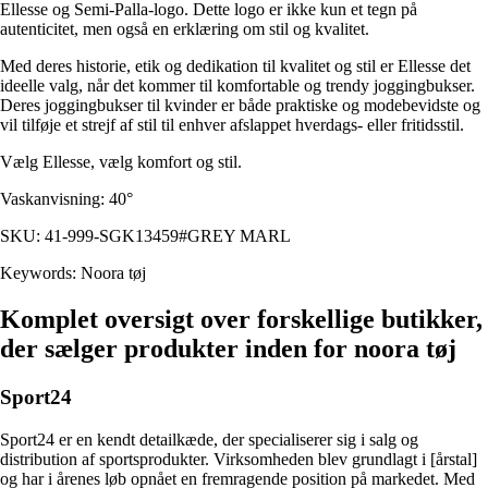
Ellesse og Semi-Palla-logo. Dette logo er ikke kun et tegn på
autenticitet, men også en erklæring om stil og kvalitet.
Med deres historie, etik og dedikation til kvalitet og stil er Ellesse det
ideelle valg, når det kommer til komfortable og trendy joggingbukser.
Deres joggingbukser til kvinder er både praktiske og modebevidste og
vil tilføje et strejf af stil til enhver afslappet hverdags- eller fritidsstil.
Vælg Ellesse, vælg komfort og stil.
Vaskanvisning: 40°
SKU: 41-999-SGK13459#GREY MARL
Keywords: Noora tøj
Komplet oversigt over forskellige butikker,
der sælger produkter inden for noora tøj
Sport24
Sport24 er en kendt detailkæde, der specialiserer sig i salg og
distribution af sportsprodukter. Virksomheden blev grundlagt i [årstal]
og har i årenes løb opnået en fremragende position på markedet. Med