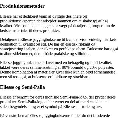
Produktionsmetoder
Ellesse har et dedikeret team af dygtige designere og
produktionseksperter, der arbejder sammen om at skabe tøj af høj
kvalitet. Virksomheden lægger stor vægt på detaljer og bruger kun de
bedste materialer til deres produkter.
Detaljerne i Ellesse-joggingbukserne til kvinder viser virkelig mærkets
dedikation til kvalitet og stil. De har en elastisk ribkant og
snørejustering i taljen, der sikrer en perfekt pasform. Bukserne har også
to åbne sidelommer, der er både praktiske og stilfulde.
Ellesse-joggingbukserne er lavet med en behagelig og blød kvalitet,
takket være deres sammensætning af 80% bomuld og 20% polyester.
Denne kombination af materialer giver ikke kun en blød fornemmelse,
men sikrer også, at bukserne er holdbare og strækbare.
Ellesse og Semi-Palla
Ellesse er berømt for deres ikoniske Semi-Palla-logo, der pryder deres
produkter. Semi-Palla-logoet har været en del af mærkets identitet
siden begyndelsen og er et symbol på Ellesses historie og arv.
På venstre ben af ​​Ellesse-joggingbukserne finder du det broderede