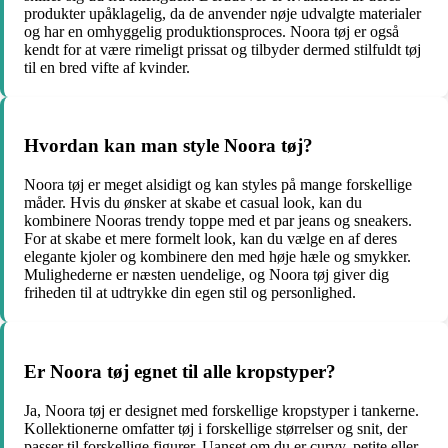
produkter upåklagelig, da de anvender nøje udvalgte materialer
og har en omhyggelig produktionsproces. Noora tøj er også
kendt for at være rimeligt prissat og tilbyder dermed stilfuldt tøj
til en bred vifte af kvinder.
Hvordan kan man style Noora tøj?
Noora tøj er meget alsidigt og kan styles på mange forskellige
måder. Hvis du ønsker at skabe et casual look, kan du
kombinere Nooras trendy toppe med et par jeans og sneakers.
For at skabe et mere formelt look, kan du vælge en af deres
elegante kjoler og kombinere den med høje hæle og smykker.
Mulighederne er næsten uendelige, og Noora tøj giver dig
friheden til at udtrykke din egen stil og personlighed.
Er Noora tøj egnet til alle kropstyper?
Ja, Noora tøj er designet med forskellige kropstyper i tankerne.
Kollektionerne omfatter tøj i forskellige størrelser og snit, der
passer til forskellige figurer. Uanset om du er curvy, petite eller