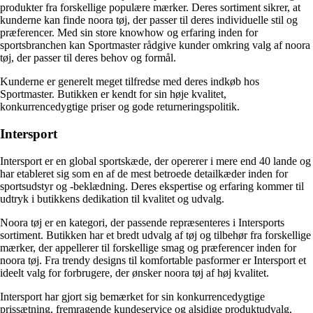
produkter fra forskellige populære mærker. Deres sortiment sikrer, at
kunderne kan finde noora tøj, der passer til deres individuelle stil og
præferencer. Med sin store knowhow og erfaring inden for
sportsbranchen kan Sportmaster rådgive kunder omkring valg af noora
tøj, der passer til deres behov og formål.
Kunderne er generelt meget tilfredse med deres indkøb hos
Sportmaster. Butikken er kendt for sin høje kvalitet,
konkurrencedygtige priser og gode returneringspolitik.
Intersport
Intersport er en global sportskæde, der opererer i mere end 40 lande og
har etableret sig som en af de mest betroede detailkæder inden for
sportsudstyr og -beklædning. Deres ekspertise og erfaring kommer til
udtryk i butikkens dedikation til kvalitet og udvalg.
Noora tøj er en kategori, der passende repræsenteres i Intersports
sortiment. Butikken har et bredt udvalg af tøj og tilbehør fra forskellige
mærker, der appellerer til forskellige smag og præferencer inden for
noora tøj. Fra trendy designs til komfortable pasformer er Intersport et
ideelt valg for forbrugere, der ønsker noora tøj af høj kvalitet.
Intersport har gjort sig bemærket for sin konkurrencedygtige
prissætning, fremragende kundeservice og alsidige produktudvalg,