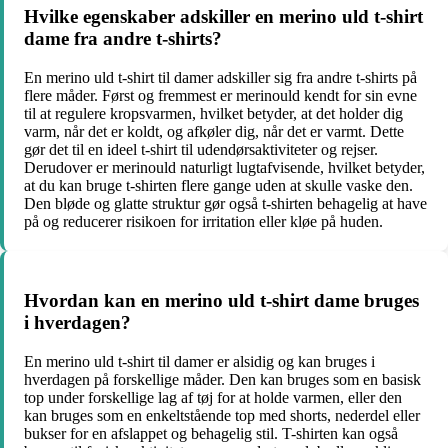
Hvilke egenskaber adskiller en merino uld t-shirt
dame fra andre t-shirts?
En merino uld t-shirt til damer adskiller sig fra andre t-shirts på
flere måder. Først og fremmest er merinould kendt for sin evne
til at regulere kropsvarmen, hvilket betyder, at det holder dig
varm, når det er koldt, og afkøler dig, når det er varmt. Dette
gør det til en ideel t-shirt til udendørsaktiviteter og rejser.
Derudover er merinould naturligt lugtafvisende, hvilket betyder,
at du kan bruge t-shirten flere gange uden at skulle vaske den.
Den bløde og glatte struktur gør også t-shirten behagelig at have
på og reducerer risikoen for irritation eller kløe på huden.
Hvordan kan en merino uld t-shirt dame bruges
i hverdagen?
En merino uld t-shirt til damer er alsidig og kan bruges i
hverdagen på forskellige måder. Den kan bruges som en basisk
top under forskellige lag af tøj for at holde varmen, eller den
kan bruges som en enkeltstående top med shorts, nederdel eller
bukser for en afslappet og behagelig stil. T-shirten kan også