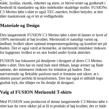
tråde, lynlåse, elastik, etiketter og mere, er blevet testet og godkendt i
henhold til standarden og ikke indeholder skadelige stoffer. FUSIONs
C3 Merino løbe t-shirt er også TEC-mærket, hvilket betyder, at den
tåler maskinvask og er let at vedligeholde.
Materiale og Design
Den langærmede FUSION C3 Merino løbe t-shirt til damer er lavet af
100% merinould af høj kvalitet. Merinould er naturligt varmt og
åndbart, hvilket sikrer optimal temperaturregulering og komfort tæt på
huden. Det er også værd at bemærke, at merinould mindsker risikoen
for lugtgener, hvilket er en stor fordel under fysisk aktivitet.
FUSION har fokuseret på detaljerne i designet af deres C3 Merino
løbe t-shirt. Den har en rund hals med ribhals, lange ærmer og flade
sømme, der minimerer risikoen for irritation på huden. Den
nærværende og fleksible pasform med et feminint snit sikrer, at t-
shirten passer perfekt til kropsformen. Den har også et stilfuldt logo
grafisk tryk, der tilføjer en fin detalje til designet.
Valg af FUSION Merinould T-shirts
Med FUSION som producent af denne langærmede C3 Merino løbe t-
shirt kan du være sikker på at få et produkt af høj kvalitet, der er både