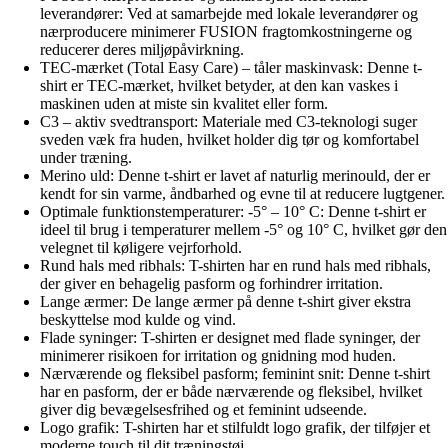
leverandører: Ved at samarbejde med lokale leverandører og
nærproducere minimerer FUSION fragtomkostningerne og
reducerer deres miljøpåvirkning.
TEC-mærket (Total Easy Care) – tåler maskinvask: Denne t-
shirt er TEC-mærket, hvilket betyder, at den kan vaskes i
maskinen uden at miste sin kvalitet eller form.
C3 – aktiv svedtransport: Materiale med C3-teknologi suger
sveden væk fra huden, hvilket holder dig tør og komfortabel
under træning.
Merino uld: Denne t-shirt er lavet af naturlig merinould, der er
kendt for sin varme, åndbarhed og evne til at reducere lugtgener.
Optimale funktionstemperaturer: -5° – 10° C: Denne t-shirt er
ideel til brug i temperaturer mellem -5° og 10° C, hvilket gør den
velegnet til køligere vejrforhold.
Rund hals med ribhals: T-shirten har en rund hals med ribhals,
der giver en behagelig pasform og forhindrer irritation.
Lange ærmer: De lange ærmer på denne t-shirt giver ekstra
beskyttelse mod kulde og vind.
Flade syninger: T-shirten er designet med flade syninger, der
minimerer risikoen for irritation og gnidning mod huden.
Nærværende og fleksibel pasform; feminint snit: Denne t-shirt
har en pasform, der er både nærværende og fleksibel, hvilket
giver dig bevægelsesfrihed og et feminint udseende.
Logo grafik: T-shirten har et stilfuldt logo grafik, der tilføjer et
moderne touch til dit træningstøj.