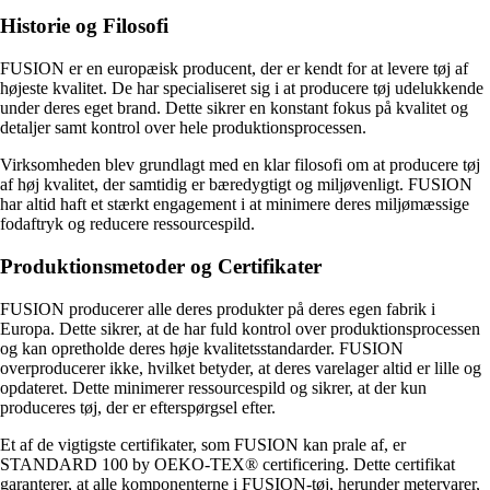
Historie og Filosofi
FUSION er en europæisk producent, der er kendt for at levere tøj af
højeste kvalitet. De har specialiseret sig i at producere tøj udelukkende
under deres eget brand. Dette sikrer en konstant fokus på kvalitet og
detaljer samt kontrol over hele produktionsprocessen.
Virksomheden blev grundlagt med en klar filosofi om at producere tøj
af høj kvalitet, der samtidig er bæredygtigt og miljøvenligt. FUSION
har altid haft et stærkt engagement i at minimere deres miljømæssige
fodaftryk og reducere ressourcespild.
Produktionsmetoder og Certifikater
FUSION producerer alle deres produkter på deres egen fabrik i
Europa. Dette sikrer, at de har fuld kontrol over produktionsprocessen
og kan opretholde deres høje kvalitetsstandarder. FUSION
overproducerer ikke, hvilket betyder, at deres varelager altid er lille og
opdateret. Dette minimerer ressourcespild og sikrer, at der kun
produceres tøj, der er efterspørgsel efter.
Et af de vigtigste certifikater, som FUSION kan prale af, er
STANDARD 100 by OEKO-TEX® certificering. Dette certifikat
garanterer, at alle komponenterne i FUSION-tøj, herunder metervarer,