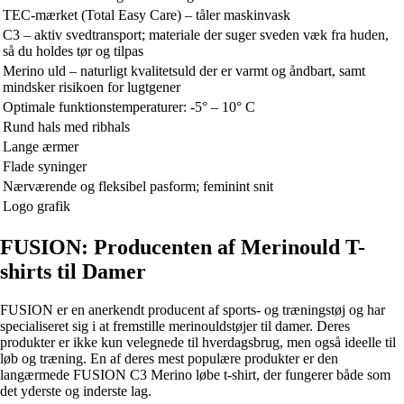
TEC-mærket (Total Easy Care) – tåler maskinvask
C3 – aktiv svedtransport; materiale der suger sveden væk fra huden,
så du holdes tør og tilpas
Merino uld – naturligt kvalitetsuld der er varmt og åndbart, samt
mindsker risikoen for lugtgener
Optimale funktionstemperaturer: -5° – 10° C
Rund hals med ribhals
Lange ærmer
Flade syninger
Nærværende og fleksibel pasform; feminint snit
Logo grafik
FUSION: Producenten af Merinould T-
shirts til Damer
FUSION er en anerkendt producent af sports- og træningstøj og har
specialiseret sig i at fremstille merinouldstøjer til damer. Deres
produkter er ikke kun velegnede til hverdagsbrug, men også ideelle til
løb og træning. En af deres mest populære produkter er den
langærmede FUSION C3 Merino løbe t-shirt, der fungerer både som
det yderste og inderste lag.