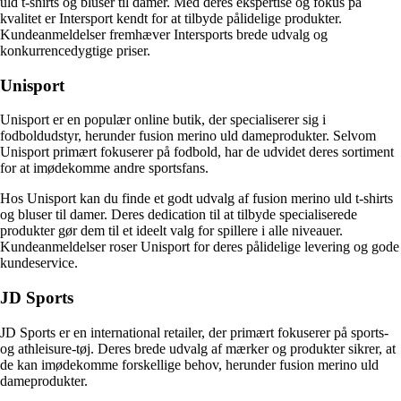
uld t-shirts og bluser til damer. Med deres ekspertise og fokus på
kvalitet er Intersport kendt for at tilbyde pålidelige produkter.
Kundeanmeldelser fremhæver Intersports brede udvalg og
konkurrencedygtige priser.
Unisport
Unisport er en populær online butik, der specialiserer sig i
fodboldudstyr, herunder fusion merino uld dameprodukter. Selvom
Unisport primært fokuserer på fodbold, har de udvidet deres sortiment
for at imødekomme andre sportsfans.
Hos Unisport kan du finde et godt udvalg af fusion merino uld t-shirts
og bluser til damer. Deres dedication til at tilbyde specialiserede
produkter gør dem til et ideelt valg for spillere i alle niveauer.
Kundeanmeldelser roser Unisport for deres pålidelige levering og gode
kundeservice.
JD Sports
JD Sports er en international retailer, der primært fokuserer på sports-
og athleisure-tøj. Deres brede udvalg af mærker og produkter sikrer, at
de kan imødekomme forskellige behov, herunder fusion merino uld
dameprodukter.