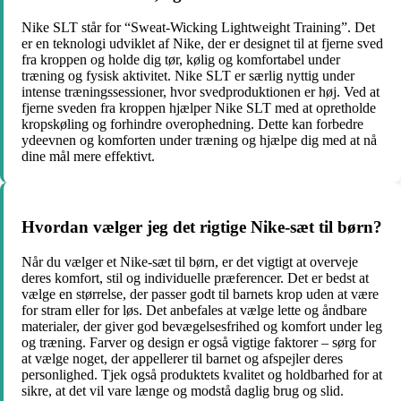
Nike SLT står for “Sweat-Wicking Lightweight Training”. Det
er en teknologi udviklet af Nike, der er designet til at fjerne sved
fra kroppen og holde dig tør, kølig og komfortabel under
træning og fysisk aktivitet. Nike SLT er særlig nyttig under
intense træningssessioner, hvor svedproduktionen er høj. Ved at
fjerne sveden fra kroppen hjælper Nike SLT med at opretholde
kropskøling og forhindre overophedning. Dette kan forbedre
ydeevnen og komforten under træning og hjælpe dig med at nå
dine mål mere effektivt.
Hvordan vælger jeg det rigtige Nike-sæt til børn?
Når du vælger et Nike-sæt til børn, er det vigtigt at overveje
deres komfort, stil og individuelle præferencer. Det er bedst at
vælge en størrelse, der passer godt til barnets krop uden at være
for stram eller for løs. Det anbefales at vælge lette og åndbare
materialer, der giver god bevægelsesfrihed og komfort under leg
og træning. Farver og design er også vigtige faktorer – sørg for
at vælge noget, der appellerer til barnet og afspejler deres
personlighed. Tjek også produktets kvalitet og holdbarhed for at
sikre, at det vil vare længe og modstå daglig brug og slid.