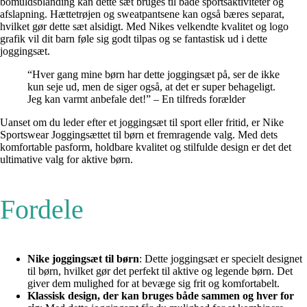
bomuldsblanding kan dette sæt bruges til både sportsaktiviteter og
afslapning. Hættetrøjen og sweatpantsene kan også bæres separat,
hvilket gør dette sæt alsidigt. Med Nikes velkendte kvalitet og logo
grafik vil dit barn føle sig godt tilpas og se fantastisk ud i dette
joggingsæt.
“Hver gang mine børn har dette joggingsæt på, ser de ikke
kun seje ud, men de siger også, at det er super behageligt.
Jeg kan varmt anbefale det!” – En tilfreds forælder
Uanset om du leder efter et joggingsæt til sport eller fritid, er Nike
Sportswear Joggingsættet til børn et fremragende valg. Med dets
komfortable pasform, holdbare kvalitet og stilfulde design er det det
ultimative valg for aktive børn.
Fordele
Nike joggingsæt til børn
: Dette joggingsæt er specielt designet
til børn, hvilket gør det perfekt til aktive og legende børn. Det
giver dem mulighed for at bevæge sig frit og komfortabelt.
Klassisk design, der kan bruges både sammen og hver for