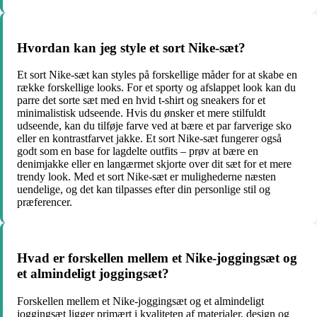
Hvordan kan jeg style et sort Nike-sæt?
Et sort Nike-sæt kan styles på forskellige måder for at skabe en
række forskellige looks. For et sporty og afslappet look kan du
parre det sorte sæt med en hvid t-shirt og sneakers for et
minimalistisk udseende. Hvis du ønsker et mere stilfuldt
udseende, kan du tilføje farve ved at bære et par farverige sko
eller en kontrastfarvet jakke. Et sort Nike-sæt fungerer også
godt som en base for lagdelte outfits – prøv at bære en
denimjakke eller en langærmet skjorte over dit sæt for et mere
trendy look. Med et sort Nike-sæt er mulighederne næsten
uendelige, og det kan tilpasses efter din personlige stil og
præferencer.
Hvad er forskellen mellem et Nike-joggingsæt og
et almindeligt joggingsæt?
Forskellen mellem et Nike-joggingsæt og et almindeligt
joggingsæt ligger primært i kvaliteten af materialer, design og