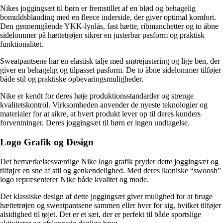
Nikes joggingsæt til børn er fremstillet af en blød og behagelig
bomuldsblanding med en fleece inderside, der giver optimal komfort.
Den gennemgående YKK-lynlås, fast hætte, ribmanchetter og to åbne
sidelommer på hættetrøjen sikrer en justerbar pasform og praktisk
funktionalitet.
Sweatpantsene har en elastisk talje med snørejustering og lige ben, der
giver en behagelig og tilpasset pasform. De to åbne sidelommer tilføjer
både stil og praktiske opbevaringsmuligheder.
Nike er kendt for deres høje produktionsstandarder og strenge
kvalitetskontrol. Virksomheden anvender de nyeste teknologier og
materialer for at sikre, at hvert produkt lever op til deres kunders
forventninger. Deres joggingsæt til børn er ingen undtagelse.
Logo Grafik og Design
Det bemærkelsesværdige Nike logo grafik pryder dette joggingsæt og
tilføjer en sne af stil og genkendelighed. Med deres ikoniske “swoosh”
logo repræsenterer Nike både kvalitet og mode.
Det klassiske design af dette joggingsæt giver mulighed for at bruge
hættetrøjen og sweatpantsene sammen eller hver for sig, hvilket tilføjer
alsidighed til tøjet. Det er et sæt, der er perfekt til både sportslige