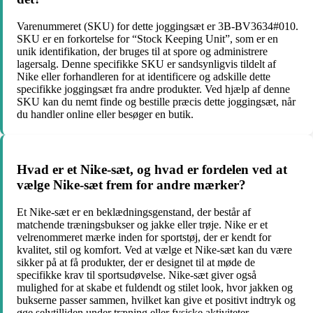
Varenummeret (SKU) for dette joggingsæt er 3B-BV3634#010.
SKU er en forkortelse for “Stock Keeping Unit”, som er en
unik identifikation, der bruges til at spore og administrere
lagersalg. Denne specifikke SKU er sandsynligvis tildelt af
Nike eller forhandleren for at identificere og adskille dette
specifikke joggingsæt fra andre produkter. Ved hjælp af denne
SKU kan du nemt finde og bestille præcis dette joggingsæt, når
du handler online eller besøger en butik.
Hvad er et Nike-sæt, og hvad er fordelen ved at
vælge Nike-sæt frem for andre mærker?
Et Nike-sæt er en beklædningsgenstand, der består af
matchende træningsbukser og jakke eller trøje. Nike er et
velrenommeret mærke inden for sportstøj, der er kendt for
kvalitet, stil og komfort. Ved at vælge et Nike-sæt kan du være
sikker på at få produkter, der er designet til at møde de
specifikke krav til sportsudøvelse. Nike-sæt giver også
mulighed for at skabe et fuldendt og stilet look, hvor jakken og
bukserne passer sammen, hvilket kan give et positivt indtryk og
øge selvtilliden under træning eller fysiske aktiviteter.