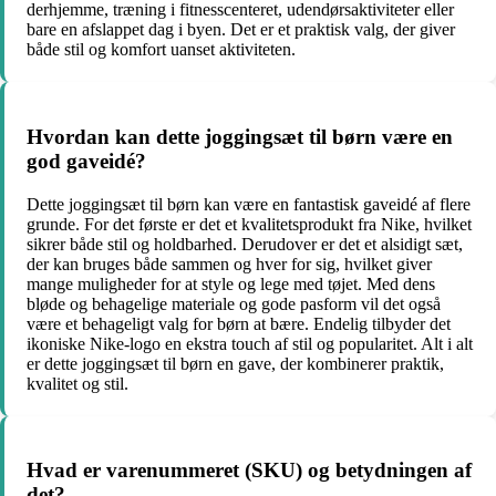
derhjemme, træning i fitnesscenteret, udendørsaktiviteter eller
bare en afslappet dag i byen. Det er et praktisk valg, der giver
både stil og komfort uanset aktiviteten.
Hvordan kan dette joggingsæt til børn være en
god gaveidé?
Dette joggingsæt til børn kan være en fantastisk gaveidé af flere
grunde. For det første er det et kvalitetsprodukt fra Nike, hvilket
sikrer både stil og holdbarhed. Derudover er det et alsidigt sæt,
der kan bruges både sammen og hver for sig, hvilket giver
mange muligheder for at style og lege med tøjet. Med dens
bløde og behagelige materiale og gode pasform vil det også
være et behageligt valg for børn at bære. Endelig tilbyder det
ikoniske Nike-logo en ekstra touch af stil og popularitet. Alt i alt
er dette joggingsæt til børn en gave, der kombinerer praktik,
kvalitet og stil.
Hvad er varenummeret (SKU) og betydningen af
det?