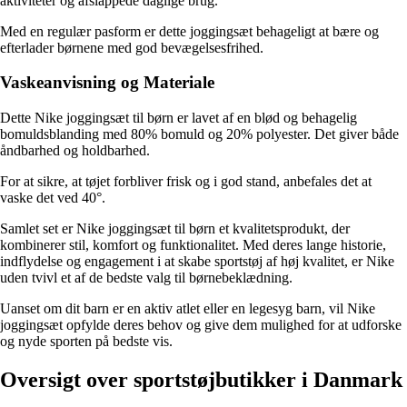
aktiviteter og afslappede daglige brug.
Med en regulær pasform er dette joggingsæt behageligt at bære og
efterlader børnene med god bevægelsesfrihed.
Vaskeanvisning og Materiale
Dette Nike joggingsæt til børn er lavet af en blød og behagelig
bomuldsblanding med 80% bomuld og 20% polyester. Det giver både
åndbarhed og holdbarhed.
For at sikre, at tøjet forbliver frisk og i god stand, anbefales det at
vaske det ved 40°.
Samlet set er Nike joggingsæt til børn et kvalitetsprodukt, der
kombinerer stil, komfort og funktionalitet. Med deres lange historie,
indflydelse og engagement i at skabe sportstøj af høj kvalitet, er Nike
uden tvivl et af de bedste valg til børnebeklædning.
Uanset om dit barn er en aktiv atlet eller en legesyg barn, vil Nike
joggingsæt opfylde deres behov og give dem mulighed for at udforske
og nyde sporten på bedste vis.
Oversigt over sportstøjbutikker i Danmark