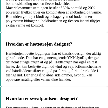
bomuldsblanding med en fleece inderside.
Materialesammensætningen består af 80% bomuld og 20%
polyester, hvilket giver en kombination af åndbarhed og varme.
Bomulden gør tøjet blødt og behageligt mod huden, mens
polyesteren bidrager til holdbarheden og fleecen indeni tilføjer
ekstra varme og komfort.
Hvordan er hættetrøjen designet?
Hættetrøjen i dette joggingsæt har et klassisk design, der aldrig
går af mode. Den har en gennemgående YKK-lynlås, der gør
det nemt at tage trøjen af og på. Hættetrøjen har også en fast
hætte, der kan beskytte dig mod vind og vejr. Ribmanchetterne
ved håndleddene sikrer en god pasform og forhindrer kulde i at
trænge ind. Der er også to åbne sidelommer, hvor du kan
opbevare småting eller varme dine hænder.
Hvordan er sweatpantsene designet?
Sweatpantsene i dette joggingsæt er designet med komfort og