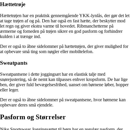
Hættetrøje
Hættetrøjen har en praktisk gennemgående YKK-lynlås, der gør det let
at tage trøjen af og på. Den har også en fast hætte, der beskytter mod
let regn og giver ekstra varme til hovedet. Ribmanchetterne på
ærmerne og forneden på trøjen sikrer en god pasform og forhindrer
kulden i at trænge ind.
Der er også to åbne sidelommer på hættetrøjen, der giver mulighed for
at opbevare små ting som nøgler eller mobiltelefon.
Sweatpants
Sweatpantsene i dette joggingsæt har en elastisk talje med
snørejustering, så de nemt kan tilpasses enhver kropsform. De har lige
ben, der giver fuld bevægelsesfrihed, uanset om børnene løber, hopper
eller leger.
Der er også to åbne sidelommer på sweatpantsene, hvor børnene kan
opbevare deres små ejendele.
Pasform og Størrelser
Nike Sportswear Joggingsættet til børn har en regulær pasform, der