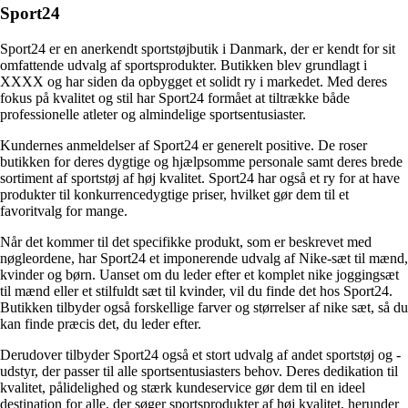
Sport24
Sport24 er en anerkendt sportstøjbutik i Danmark, der er kendt for sit
omfattende udvalg af sportsprodukter. Butikken blev grundlagt i
XXXX og har siden da opbygget et solidt ry i markedet. Med deres
fokus på kvalitet og stil har Sport24 formået at tiltrække både
professionelle atleter og almindelige sportsentusiaster.
Kundernes anmeldelser af Sport24 er generelt positive. De roser
butikken for deres dygtige og hjælpsomme personale samt deres brede
sortiment af sportstøj af høj kvalitet. Sport24 har også et ry for at have
produkter til konkurrencedygtige priser, hvilket gør dem til et
favoritvalg for mange.
Når det kommer til det specifikke produkt, som er beskrevet med
nøgleordene, har Sport24 et imponerende udvalg af Nike-sæt til mænd,
kvinder og børn. Uanset om du leder efter et komplet nike joggingsæt
til mænd eller et stilfuldt sæt til kvinder, vil du finde det hos Sport24.
Butikken tilbyder også forskellige farver og størrelser af nike sæt, så du
kan finde præcis det, du leder efter.
Derudover tilbyder Sport24 også et stort udvalg af andet sportstøj og -
udstyr, der passer til alle sportsentusiasters behov. Deres dedikation til
kvalitet, pålidelighed og stærk kundeservice gør dem til en ideel
destination for alle, der søger sportsprodukter af høj kvalitet, herunder