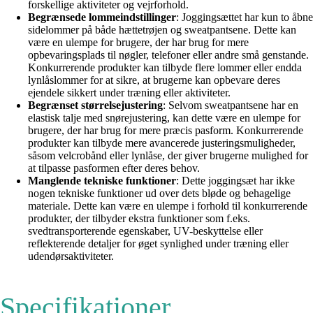
forskellige aktiviteter og vejrforhold.
Begrænsede lommeindstillinger
: Joggingsættet har kun to åbne
sidelommer på både hættetrøjen og sweatpantsene. Dette kan
være en ulempe for brugere, der har brug for mere
opbevaringsplads til nøgler, telefoner eller andre små genstande.
Konkurrerende produkter kan tilbyde flere lommer eller endda
lynlåslommer for at sikre, at brugerne kan opbevare deres
ejendele sikkert under træning eller aktiviteter.
Begrænset størrelsejustering
: Selvom sweatpantsene har en
elastisk talje med snørejustering, kan dette være en ulempe for
brugere, der har brug for mere præcis pasform. Konkurrerende
produkter kan tilbyde mere avancerede justeringsmuligheder,
såsom velcrobånd eller lynlåse, der giver brugerne mulighed for
at tilpasse pasformen efter deres behov.
Manglende tekniske funktioner
: Dette joggingsæt har ikke
nogen tekniske funktioner ud over dets bløde og behagelige
materiale. Dette kan være en ulempe i forhold til konkurrerende
produkter, der tilbyder ekstra funktioner som f.eks.
svedtransporterende egenskaber, UV-beskyttelse eller
reflekterende detaljer for øget synlighed under træning eller
udendørsaktiviteter.
Specifikationer