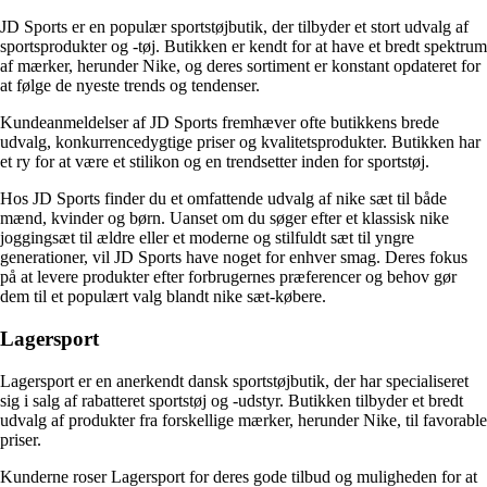
JD Sports er en populær sportstøjbutik, der tilbyder et stort udvalg af
sportsprodukter og -tøj. Butikken er kendt for at have et bredt spektrum
af mærker, herunder Nike, og deres sortiment er konstant opdateret for
at følge de nyeste trends og tendenser.
Kundeanmeldelser af JD Sports fremhæver ofte butikkens brede
udvalg, konkurrencedygtige priser og kvalitetsprodukter. Butikken har
et ry for at være et stilikon og en trendsetter inden for sportstøj.
Hos JD Sports finder du et omfattende udvalg af nike sæt til både
mænd, kvinder og børn. Uanset om du søger efter et klassisk nike
joggingsæt til ældre eller et moderne og stilfuldt sæt til yngre
generationer, vil JD Sports have noget for enhver smag. Deres fokus
på at levere produkter efter forbrugernes præferencer og behov gør
dem til et populært valg blandt nike sæt-købere.
Lagersport
Lagersport er en anerkendt dansk sportstøjbutik, der har specialiseret
sig i salg af rabatteret sportstøj og -udstyr. Butikken tilbyder et bredt
udvalg af produkter fra forskellige mærker, herunder Nike, til favorable
priser.
Kunderne roser Lagersport for deres gode tilbud og muligheden for at