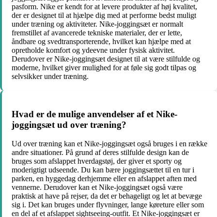
pasform. Nike er kendt for at levere produkter af høj kvalitet,
der er designet til at hjælpe dig med at performe bedst muligt
under træning og aktiviteter. Nike-joggingsæt er normalt
fremstillet af avancerede tekniske materialer, der er lette,
åndbare og svedtransporterende, hvilket kan hjælpe med at
opretholde komfort og ydeevne under fysisk aktivitet.
Derudover er Nike-joggingsæt designet til at være stilfulde og
moderne, hvilket giver mulighed for at føle sig godt tilpas og
selvsikker under træning.
Hvad er de mulige anvendelser af et Nike-
joggingsæt ud over træning?
Ud over træning kan et Nike-joggingsæt også bruges i en række
andre situationer. På grund af deres stilfulde design kan de
bruges som afslappet hverdagstøj, der giver et sporty og
moderigtigt udseende. Du kan bære joggingsættet til en tur i
parken, en hyggedag derhjemme eller en afslappet aften med
vennerne. Derudover kan et Nike-joggingsæt også være
praktisk at have på rejser, da det er behageligt og let at bevæge
sig i. Det kan bruges under flyvninger, lange køreture eller som
en del af et afslappet sightseeing-outfit. Et Nike-joggingsæt er