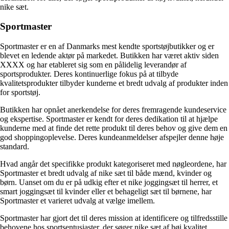
nike sæt.
Sportmaster
Sportmaster er en af Danmarks mest kendte sportstøjbutikker og er
blevet en ledende aktør på markedet. Butikken har været aktiv siden
XXXX og har etableret sig som en pålidelig leverandør af
sportsprodukter. Deres kontinuerlige fokus på at tilbyde
kvalitetsprodukter tilbyder kunderne et bredt udvalg af produkter inden
for sportstøj.
Butikken har opnået anerkendelse for deres fremragende kundeservice
og ekspertise. Sportmaster er kendt for deres dedikation til at hjælpe
kunderne med at finde det rette produkt til deres behov og give dem en
god shoppingoplevelse. Deres kundeanmeldelser afspejler denne høje
standard.
Hvad angår det specifikke produkt kategoriseret med nøgleordene, har
Sportmaster et bredt udvalg af nike sæt til både mænd, kvinder og
børn. Uanset om du er på udkig efter et nike joggingsæt til herrer, et
smart joggingsæt til kvinder eller et behageligt sæt til børnene, har
Sportmaster et varieret udvalg at vælge imellem.
Sportmaster har gjort det til deres mission at identificere og tilfredsstille
behovene hos sportsentusiaster, der søger nike sæt af høj kvalitet.