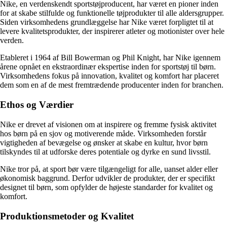
Nike, en verdenskendt sportstøjproducent, har været en pioner inden
for at skabe stilfulde og funktionelle tøjprodukter til alle aldersgrupper.
Siden virksomhedens grundlæggelse har Nike været forpligtet til at
levere kvalitetsprodukter, der inspirerer atleter og motionister over hele
verden.
Etableret i 1964 af Bill Bowerman og Phil Knight, har Nike igennem
årene opnået en ekstraordinær ekspertise inden for sportstøj til børn.
Virksomhedens fokus på innovation, kvalitet og komfort har placeret
dem som en af de mest fremtrædende producenter inden for branchen.
Ethos og Værdier
Nike er drevet af visionen om at inspirere og fremme fysisk aktivitet
hos børn på en sjov og motiverende måde. Virksomheden forstår
vigtigheden af bevægelse og ønsker at skabe en kultur, hvor børn
tilskyndes til at udforske deres potentiale og dyrke en sund livsstil.
Nike tror på, at sport bør være tilgængeligt for alle, uanset alder eller
økonomisk baggrund. Derfor udvikler de produkter, der er specifikt
designet til børn, som opfylder de højeste standarder for kvalitet og
komfort.
Produktionsmetoder og Kvalitet