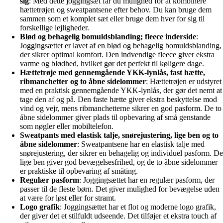
sig
: Med dette joggingsæt får du mulighed for at kombinere
hættetrøjen og sweatpantsene efter behov. Du kan bruge dem
sammen som et komplet sæt eller bruge dem hver for sig til
forskellige lejligheder.
Blød og behagelig bomuldsblanding; fleece inderside
:
Joggingsættet er lavet af en blød og behagelig bomuldsblanding,
der sikrer optimal komfort. Den indvendige fleece giver ekstra
varme og blødhed, hvilket gør det perfekt til køligere dage.
Hættetrøje med gennemgående YKK-lynlås, fast hætte,
ribmanchetter og to åbne sidelommer
: Hættetrøjen er udstyret
med en praktisk gennemgående YKK-lynlås, der gør det nemt at
tage den af og på. Den faste hætte giver ekstra beskyttelse mod
vind og vejr, mens ribmanchetterne sikrer en god pasform. De to
åbne sidelommer giver plads til opbevaring af små genstande
som nøgler eller mobiltelefon.
Sweatpants med elastisk talje, snørejustering, lige ben og to
åbne sidelommer
: Sweatpantsene har en elastisk talje med
snørejustering, der sikrer en behagelig og individuel pasform. De
lige ben giver god bevægelsesfrihed, og de to åbne sidelommer
er praktiske til opbevaring af småting.
Regulær pasform
: Joggingsættet har en regulær pasform, der
passer til de fleste børn. Det giver mulighed for bevægelse uden
at være for løst eller for stramt.
Logo grafik
: Joggingsættet har et flot og moderne logo grafik,
der giver det et stilfuldt udseende. Det tilføjer et ekstra touch af