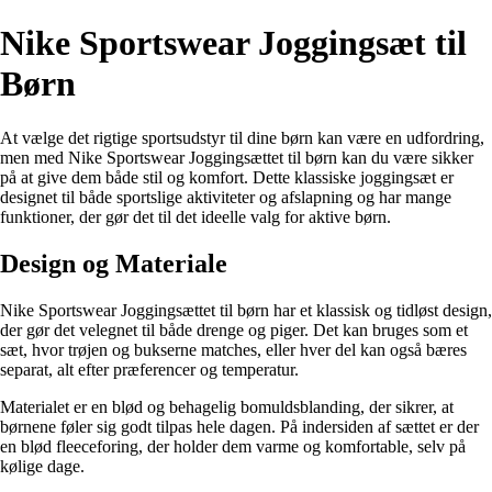
Nike Sportswear Joggingsæt til
Børn
At vælge det rigtige sportsudstyr til dine børn kan være en udfordring,
men med Nike Sportswear Joggingsættet til børn kan du være sikker
på at give dem både stil og komfort. Dette klassiske joggingsæt er
designet til både sportslige aktiviteter og afslapning og har mange
funktioner, der gør det til det ideelle valg for aktive børn.
Design og Materiale
Nike Sportswear Joggingsættet til børn har et klassisk og tidløst design,
der gør det velegnet til både drenge og piger. Det kan bruges som et
sæt, hvor trøjen og bukserne matches, eller hver del kan også bæres
separat, alt efter præferencer og temperatur.
Materialet er en blød og behagelig bomuldsblanding, der sikrer, at
børnene føler sig godt tilpas hele dagen. På indersiden af ​​sættet er der
en blød fleeceforing, der holder dem varme og komfortable, selv på
kølige dage.