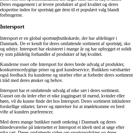
Deres engagement i at levere produkter af god kvalitet og deres
ekspertise inden for sportstøj gør dem til et populært valg blandt
forbrugerne.
Intersport
Intersport er en global sportstøjbutikskæde, der har afdelinger i
Danmark. De er kendt for deres omfattende sortiment af sportstøj, sko
og udstyr. Intersport har eksisteret i mange år og har opbygget et solidt
ry som pålidelig forhandler af produkter af høj kvalitet.
Kunderne roser ofte Intersport for deres brede udvalg af produkter,
konkurrencedygtige priser og god kundeservice. Butikken værdsætter
også feedback fra kunderne og stræber efter at forbedre deres sortiment
i tråd med deres ønsker og behov.
Intersport har et omfattende udvalg af nike sæt i deres sortiment.
Uanset om du leder efter et nike joggingsæt til mænd, kvinder eller
børn, vil du kunne finde det hos Intersport. Deres sortiment inkluderer
forskellige stilarter, farver og størrelser for at imødekomme en bred
vifte af kunders præferencer.
Med deres mange butikker rundt omkring i Danmark og deres
tilstedeværelse på internettet er Intersport et ideelt sted at søge efter
nike sæt. Deres omfattende viden om sportsprodukter og deres